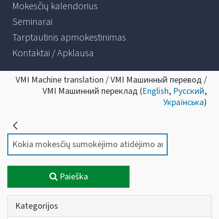
Mokesčių kalendorius
Seminarai
Tarptautinis apmokestinimas
Kontaktai / Apklausa
VMI Machine translation / VMI Машинный перевод /
VMI Машинний переклад (
English
,
Русский
,
Українська
)
Paieška
Kategorijos