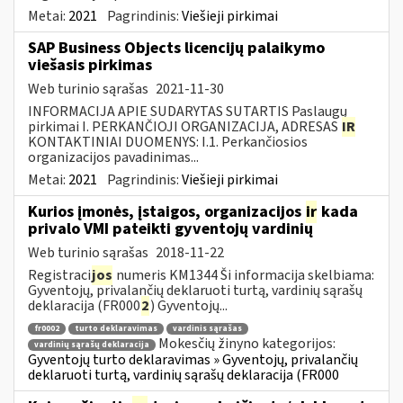
Metai:
2021
Pagrindinis:
Viešieji pirkimai
SAP Business Objects licencijų palaikymo
viešasis pirkimas
Web turinio sąrašas
2021-11-30
INFORMACIJA APIE SUDARYTAS SUTARTIS Paslaugų
pirkimai I. PERKANČIOJI ORGANIZACIJA, ADRESAS
IR
KONTAKTINIAI DUOMENYS: I.1. Perkančiosios
organizacijos pavadinimas...
Metai:
2021
Pagrindinis:
Viešieji pirkimai
Kurios įmonės, įstaigos, organizacijos
ir
kada
privalo VMI pateikti gyventojų vardinių
Web turinio sąrašas
2018-11-22
Registraci
jos
numeris KM1344 Ši informacija skelbiama:
Gyventojų, privalančių deklaruoti turtą, vardinių sąrašų
deklaracija (FR000
2
) Gyventojų...
fr0002
turto deklaravimas
vardinis sąrašas
Mokesčių žinyno kategorijos:
vardinių sąrašų deklaracija
Gyventojų turto deklaravimas » Gyventojų, privalančių
deklaruoti turtą, vardinių sąrašų deklaracija (FR000