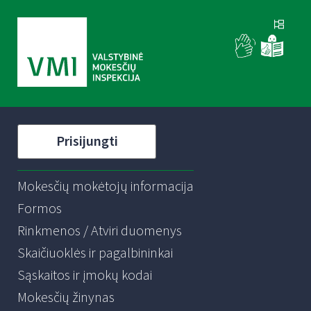
Prisijungti
Mokesčių mokėtojų informacija
Formos
Rinkmenos / Atviri duomenys
Skaičiuoklės ir pagalbininkai
Sąskaitos ir įmokų kodai
Mokesčių žinynas