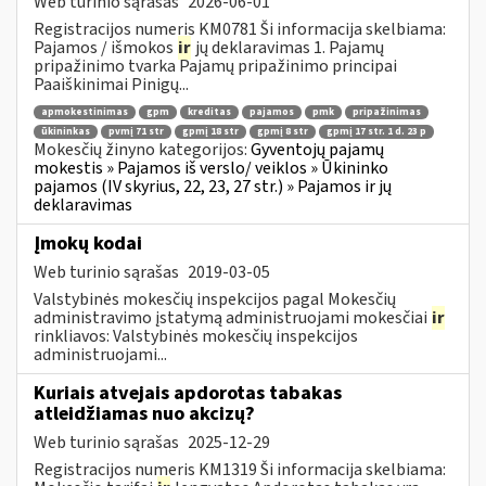
Web turinio sąrašas
2026-06-01
Registracijos numeris KM0781 Ši informacija skelbiama:
Pajamos / išmokos
ir
jų deklaravimas 1. Pajamų
pripažinimo tvarka Pajamų pripažinimo principai
Paaiškinimai Pinigų...
apmokestinimas
gpm
kreditas
pajamos
pmk
pripažinimas
ūkininkas
pvmį 71 str
gpmį 18 str
gpmį 8 str
gpmį 17 str. 1 d. 23 p
Mokesčių žinyno kategorijos:
Gyventojų pajamų
mokestis » Pajamos iš verslo/ veiklos » Ūkininko
pajamos (IV skyrius, 22, 23, 27 str.) » Pajamos ir jų
deklaravimas
Įmokų kodai
Web turinio sąrašas
2019-03-05
Valstybinės mokesčių inspekcijos pagal Mokesčių
administravimo įstatymą administruojami mokesčiai
ir
rinkliavos: Valstybinės mokesčių inspekcijos
administruojami...
Kuriais atvejais apdorotas tabakas
atleidžiamas nuo akcizų?
Web turinio sąrašas
2025-12-29
Registracijos numeris KM1319 Ši informacija skelbiama: