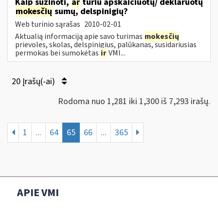
Kaip sužinoti,
ar
turiu apskaičiuotų/ deklaruotų
mokesčių
sumų, delspinigių?
Web turinio sąrašas
2010-02-01
Aktualią informaciją apie savo turimas
mokesčių
prievoles, skolas, delspinigius, palūkanas, susidariusias
permokas bei sumokėtas
ir
VMI...
20 Įrašų(-ai)
Rodoma nuo 1,281 iki 1,300 iš 7,293 irašų.
1
...
64
65
66
...
365
APIE VMI