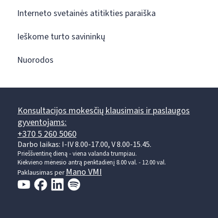
Interneto svetainės atitikties paraiška
Ieškome turto savininkų
Nuorodos
Konsultacijos mokesčių klausimais ir paslaugos
gyventojams:
+370 5 260 5060
Darbo laikas: I-IV 8.00-17.00, V 8.00-15.45.
Prieššventinę dieną - viena valanda trumpiau.
Kiekvieno mėnesio antrą penktadienį 8.00 val. - 12.00 val.
Mano VMI
Paklausimas per