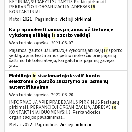
KETINIMĄ SUDARYTI SUTARTIS Prekių pirkimai I.
PERKANČIOJI ORGANIZACIJA, ADRESAS
IR
KONTAKTINIAI...
Metai:
2021
Pagrindinis:
Viešieji pirkimai
Kaip apmokestinamos pajamos už Lietuvoje
vykdomą atlikėjų
ir
sporto veiklą?
Web turinio sąrašas
2021-06-07
Pajamos, gautos už Lietuvoje vykdomą atlikėjų
ir
sporto
veiklą, apmokestinamos pelno mokesčiu prie pajamų
šaltinio tik tokiu atveju, kai galutinis pajamų gavėjas
yra...
Mobiliojo
ir
stacionariojo kvalifikuoto
elektroninio parašo sudarymo bei asmenų
autentifikavimo
Web turinio sąrašas
2022-06-20
INFORMACIJA APIE PRADEDAMUS PIRKIMUS Paslaugų
pirkimai I. PERKANČIOJI ORGANIZACIJA, ADRESAS
IR
KONTAKTINIAI DUOMENYS: I.1. Perkančiosios
organizacijos pavadinimas...
Metai:
2022
Pagrindinis:
Viešieji pirkimai