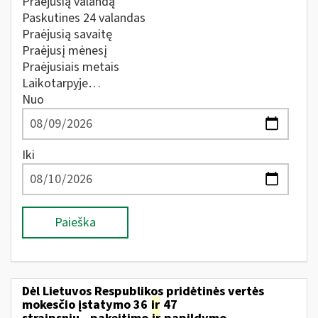
Praėjusią valandą
Paskutines 24 valandas
Praėjusią savaitę
Praėjusį mėnesį
Praėjusiais metais
Laikotarpyje…
Nuo
Iki
Paieška
Dėl Lietuvos Respublikos pridėtinės vertės
mokesčio įstatymo 36
ir
47