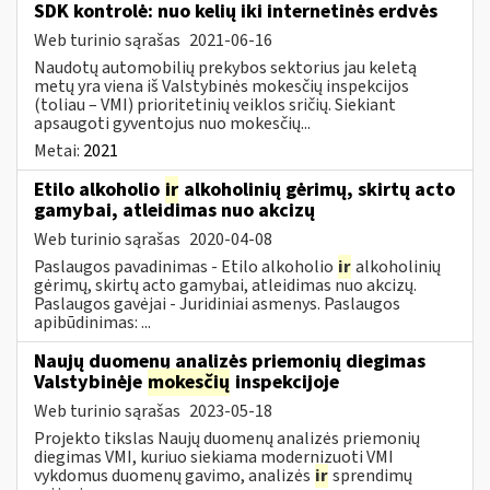
SDK kontrolė: nuo kelių iki internetinės erdvės
Web turinio sąrašas
2021-06-16
Naudotų automobilių prekybos sektorius jau keletą
metų yra viena iš Valstybinės mokesčių inspekcijos
(toliau – VMI) prioritetinių veiklos sričių. Siekiant
apsaugoti gyventojus nuo mokesčių...
Metai:
2021
Etilo alkoholio
ir
alkoholinių gėrimų, skirtų acto
gamybai, atleidimas nuo akcizų
Web turinio sąrašas
2020-04-08
Paslaugos pavadinimas - Etilo alkoholio
ir
alkoholinių
gėrimų, skirtų acto gamybai, atleidimas nuo akcizų.
Paslaugos gavėjai - Juridiniai asmenys. Paslaugos
apibūdinimas: ...
Naujų duomenų analizės priemonių diegimas
Valstybinėje
mokesčių
inspekcijoje
Web turinio sąrašas
2023-05-18
Projekto tikslas Naujų duomenų analizės priemonių
diegimas VMI, kuriuo siekiama modernizuoti VMI
vykdomus duomenų gavimo, analizės
ir
sprendimų