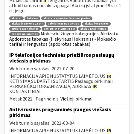
Mokesčio tarifai
ir
lengvatos Apdorotas tabakas yra
atleidžiamas nuo akcizų pagal Akcizų įstatymo 19 str. 1
d., jeigu...
akcizai
tabakas
akcizais apmokestinamos prekės
akcizų įstatymo 19 str
atleidimas nuo akcizų
akcizų lengvatos
apdorotas tabakas
akcizų įstatymo 33 str
akcizų grąžinimas
Mokesčių žinyno kategorijos:
Akcizai »
tabako naikinimas
Apdorotas tabakas (II skyriaus II skirsnis) » Mokesčio
tarifai ir lengvatos (apdorotas tabakas)
IP telefonijos techninės priežiūros paslaugų
viešasis pirkimas
Web turinio sąrašas
2021-07-20
INFORMACIJA APIE NUSTATYTUS LAIMĖTOJUS
IR
KETINIMĄ SUDARYTI SUTARTIS Paslaugų pirkimai I.
PERKANČIOJI ORGANIZACIJA, ADRESAS
IR
KONTAKTINIAI...
Metai:
2021
Pagrindinis:
Viešieji pirkimai
Antivirusinės programinės įrangos viešasis
pirkimas
Web turinio sąrašas
2021-03-04
INFORMACIJA APIE NUSTATYTUS LAIMĖTOJUS
IR