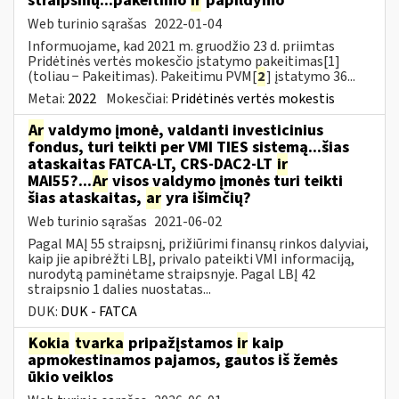
straipsnių...pakeitimo
ir
papildymo
Web turinio sąrašas
2022-01-04
Informuojame, kad 2021 m. gruodžio 23 d. priimtas
Pridėtinės vertės mokesčio įstatymo pakeitimas[1]
(toliau − Pakeitimas). Pakeitimu PVM[
2
] įstatymo 36...
Metai:
2022
Mokesčiai:
Pridėtinės vertės mokestis
Ar
valdymo įmonė, valdanti investicinius
fondus, turi teikti per VMI TIES sistemą...šias
ataskaitas FATCA-LT, CRS-DAC2-LT
ir
MAI55?...
Ar
visos valdymo įmonės turi teikti
šias ataskaitas,
ar
yra išimčių?
Web turinio sąrašas
2021-06-02
Pagal MAĮ 55 straipsnį, prižiūrimi finansų rinkos dalyviai,
kaip jie apibrėžti LBĮ, privalo pateikti VMI informaciją,
nurodytą paminėtame straipsnyje. Pagal LBĮ 42
straipsnio 1 dalies nuostatas...
DUK:
DUK - FATCA
Kokia
tvarka
pripažįstamos
ir
kaip
apmokestinamos pajamos, gautos iš žemės
ūkio veiklos