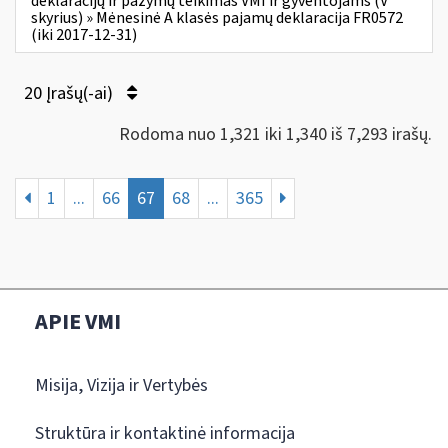
deklaracijų ir pažymų teikimas VMI ir gyventojams (V
skyrius) » Mėnesinė A klasės pajamų deklaracija FR0572
(iki 2017-12-31)
20 Įrašų(-ai)
Rodoma nuo 1,321 iki 1,340 iš 7,293 irašų.
1
...
66
67
68
...
365
APIE VMI
Misija, Vizija ir Vertybės
Struktūra ir kontaktinė informacija