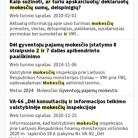
Kaip sužinoti,
ar
turiu apskaičiuotų/ deklaruotų
mokesčių
sumų, delspinigių?
Web turinio sąrašas
2010-02-01
Aktualią informaciją apie savo turimas
mokesčių
prievoles, skolas, delspinigius, palūkanas, susidariusias
permokas bei sumokėtas
ir
VMI...
Dėl gyventojų pajamų mokesčio įstatymo 8
straipsnio
2
ir
7 dalies apibendrinto
paaiškinimo
Web turinio sąrašas
2024-11-06
Valstybinė
mokesčių
inspekcija prie Lietuvos
Respublikos finansų ministerijos (toliau — VMI prie FM),
vadovaudamasi
Mokesčių
administravimo...
Metai:
2024
Mokesčiai:
Gyventojų pajamų mokestis
VA-66 „Dėl konsultacijų
ir
informacijos teikimo
valstybinėje
mokesčių
inspekcijoje
Web turinio sąrašas
2020-12-15
Informuojame, kad Valstybinės
mokesčių
inspekcijos
prie Lietuvos Respublikos finansų ministerijos viršininko
2020 m . lapkričio 18 d. įsakymu Nr. VA-82 „Dėl