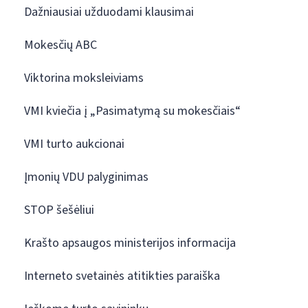
Dažniausiai užduodami klausimai
Mokesčių ABC
Viktorina moksleiviams
VMI kviečia į „Pasimatymą su mokesčiais“
VMI turto aukcionai
Įmonių VDU palyginimas
STOP šešėliui
Krašto apsaugos ministerijos informacija
Interneto svetainės atitikties paraiška