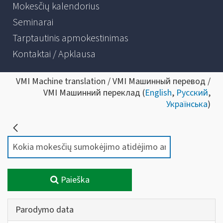
Mokesčių kalendorius
Seminarai
Tarptautinis apmokestinimas
Kontaktai / Apklausa
VMI Machine translation / VMI Машинный перевод /
VMI Машинний переклад (
English
,
Русский
,
Українська
)
Paieška
Parodymo data