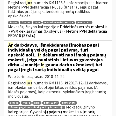
Registraci
jos
numeris KM1138 Ši informacija skelbiama:
Metinė PVM deklaracija FR0516 (87 str.) Jeigu pagal
faktinius praėjusių kalendorinių metų rodiklius
apskaičiuota...
fr0516
fr0516a
pvm
metinė pvm deklaracija
pvmį 87 str
Mokesčių žinyno kategorijos:
Pridėtinės vertės mokestis
» PVM deklaravimas (IX skyrius) » Metinė PVM deklaracija
FR0516 (87 str.)
Ar
darbdavys, išmokėdamas išmokas pagal
individualią veiklą pagal pažymą, turi
apskaičiuoti...
ir
deklaruoti nuo išmokų pajamų
mokestį, jeigu nuolatinis Lietuvos gyventojas
dirba...įmonėje
ir
gauna darbo užmokestį bei
pagal įregistruotą individualią veiklą pagal
Web turinio sąrašas
2018-11-22
Registraci
jos
numeris KM1116 Iki 2017-12-31 darbdavys,
išmokėdamas darbuotojui kitos veiklos pajamas (A
klasės pajamas), kaip asmeniui vykdančiam įregistruotą
individualią...
a klasė
fr0572
gpm
gpmį 22 str
gpmį 24 str
Mokesčių žinyno
išmoka pagal individualią veiklą darbuotoju
kategorijos:
Gyventojų pajamų mokestis » Įmonių