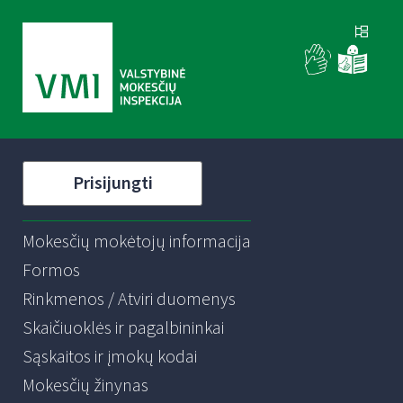
Prisijungti
Mokesčių mokėtojų informacija
Formos
Rinkmenos / Atviri duomenys
Skaičiuoklės ir pagalbininkai
Sąskaitos ir įmokų kodai
Mokesčių žinynas