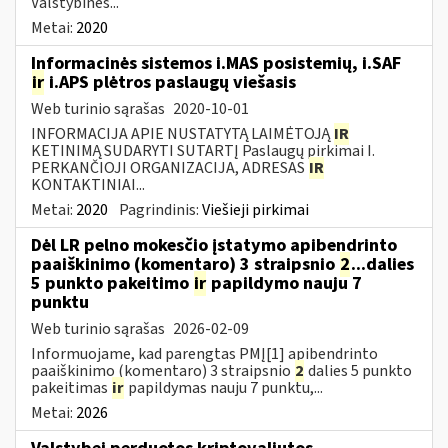
Valstybinės...
Metai:
2020
Informacinės sistemos i.MAS posistemių, i.SAF
ir
i.APS plėtros paslaugų viešasis
Web turinio sąrašas
2020-10-01
INFORMACIJA APIE NUSTATYTĄ LAIMĖTOJĄ
IR
KETINIMĄ SUDARYTI SUTARTĮ Paslaugų pirkimai I.
PERKANČIOJI ORGANIZACIJA, ADRESAS
IR
KONTAKTINIAI...
Metai:
2020
Pagrindinis:
Viešieji pirkimai
Dėl LR pelno mokesčio įstatymo apibendrinto
paaiškinimo (komentaro) 3 straipsnio
2
...dalies
5 punkto pakeitimo
ir
papildymo nauju 7
punktu
Web turinio sąrašas
2026-02-09
Informuojame, kad parengtas PMĮ[1] apibendrinto
paaiškinimo (komentaro) 3 straipsnio
2
dalies 5 punkto
pakeitimas
ir
papildymas nauju 7 punktu,...
Metai:
2026