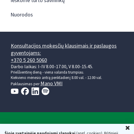
Ieškome turto savininkų
Nuorodos
Konsultacijos mokesčių klausimais ir paslaugos
gyventojams:
+370 5 260 5060
Darbo laikas: I-IV 8.00-17.00, V 8.00-15.45.
Prieššventinę dieną - viena valanda trumpiau.
Kiekvieno mėnesio antrą penktadienį 8.00 val. - 12.00 val.
Mano VMI
Paklausimas per
Valstybinė mokesčių inspekcija prie Lietuvos
U
Respublikos finansų ministerijos
Šioje svetainėje naudojami slapukai
(angl. cookies). Būtinieji