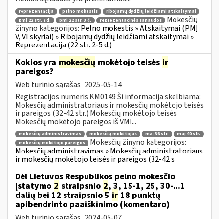
reprezentacija
pelno mokestis
ribojamų dydžių leidžiami atskaitymai
Mokesčių
pmį 22 str. 2 d.
pmį 22 str. 3 d.
reprezentacinės sąnaudos
žinyno kategorijos:
Pelno mokestis » Atskaitymai (PMĮ
V, VI skyriai) » Ribojamų dydžių leidžiami atskaitymai »
Reprezentacija (22 str. 2-5 d.)
Kokios yra
mokesčių
mokėtojo teisės
ir
pareigos?
Web turinio sąrašas
2025-05-14
Registracijos numeris KM0149 Ši informacija skelbiama:
Mokesčių administratoriaus ir mokesčių mokėtojo teisės
ir pareigos (32-42 str.) Mokesčių mokėtojo teisės
Mokesčių mokėtojo pareigos iš VMI...
mokesčių administravimas
mokesčių mokėtojas
maį 36 str.
maį 40 str.
Mokesčių žinyno kategorijos:
mokesčių mokėtojo pareigos
Mokesčių administravimas » Mokesčių administratoriaus
ir mokesčių mokėtojo teisės ir pareigos (32-42 s
Dėl Lietuvos Respublikos pelno mokesčio
įstatymo
2
straipsnio
2
, 3, 15-1, 25, 30-...1
dalių bei 12 straipsnio 5
ir
18 punktų
apibendrinto paaiškinimo (komentaro)
Web turinio sąrašas
2024-05-07