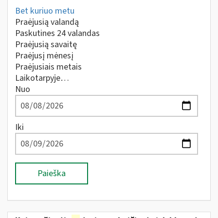
Bet kuriuo metu
Praėjusią valandą
Paskutines 24 valandas
Praėjusią savaitę
Praėjusį mėnesį
Praėjusiais metais
Laikotarpyje…
Nuo
Iki
Paieška