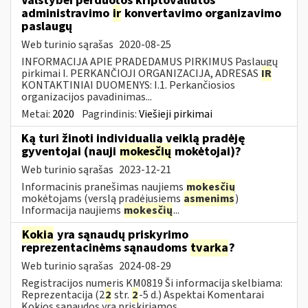
Valstybei perduotos kriptovaliutos
administravimo
ir
konvertavimo organizavimo
paslaugų
Web turinio sąrašas
2020-08-25
INFORMACIJA APIE PRADEDAMUS PIRKIMUS Paslaugų
pirkimai I. PERKANČIOJI ORGANIZACIJA, ADRESAS
IR
KONTAKTINIAI DUOMENYS: I.1. Perkančiosios
organizacijos pavadinimas...
Metai:
2020
Pagrindinis:
Viešieji pirkimai
Ką turi žinoti individualią veiklą pradėję
gyventojai (nauji
mokesčių
mokėtojai)?
Web turinio sąrašas
2023-12-21
Informacinis pranešimas naujiems
mokesčių
mokėtojams (verslą pradėjusiems
asmenims
)
Informacija naujiems
mokesčių
...
Kokia
yra sąnaudų priskyrimo
reprezentacinėms sąnaudoms
tvarka
?
Web turinio sąrašas
2024-08-29
Registracijos numeris KM0819 Ši informacija skelbiama:
Reprezentacija (2
2
str.
2
-5 d.) Aspektai Komentarai
Kokios sąnaudos yra priskiriamos...