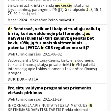
Siekdami užtikrinti sklandų
mokesčių
įstatymų
įgyvendinimą, parengėme PMĮ[1]
2
straipsnio
2
, 3, 15-1,
25, 30-1 dalių bei...
Metai:
2024
Mokesčiai:
Pelno mokestis
Ar
Bendrovė, veikianti kaip virtualiųjų valiutų
birža, kurios valdomoje platformoje...
jos
dalyviai (klientai) turi galimybę keistis bet
kokių rūšių jų turimais skaitmeniniais...,
patenka į FATCA
ir
CRS reguliavimo sritį?
Web turinio sąrašas
2021-06-02
Vadovaujantis CRS taisyklėmis, kiekviena duomenis
teikianti finansų įstaiga privalo rinkti
ir
VMI pateikti
informaciją apie tokios duomenis teikiančios finansų
įstaigos...
DUK:
DUK - FATCA
Projektų valdymo programinės priemonės
viešasis pirkimas
Web turinio sąrašas
2021-11-19
INFORMACIJA APIE NUSTATYTUS LAIMĖTOJUS
IR
KETINIMĄ SUDARYTI SUTARTIS Prekių pirkimai I.