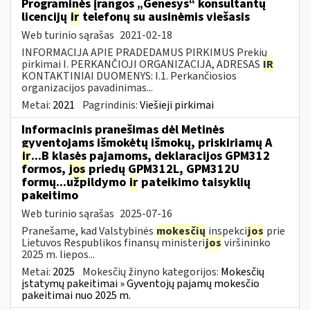
Programinės įrangos „Genesys“ konsultantų
licencijų
ir
telefonų su ausinėmis viešasis
Web turinio sąrašas
2021-02-18
INFORMACIJA APIE PRADEDAMUS PIRKIMUS Prekių
pirkimai I. PERKANČIOJI ORGANIZACIJA, ADRESAS
IR
KONTAKTINIAI DUOMENYS: I.1. Perkančiosios
organizacijos pavadinimas...
Metai:
2021
Pagrindinis:
Viešieji pirkimai
Informacinis pranešimas dėl Metinės
gyventojams išmokėtų išmokų, priskiriamų A
ir
...B klasės pajamoms, deklaracijos GPM312
formos,
jos
priedų GPM312L, GPM312U
formų...užpildymo
ir
pateikimo taisyklių
pakeitimo
Web turinio sąrašas
2025-07-16
Pranešame, kad Valstybinės
mokesčių
inspekci
jos
prie
Lietuvos Respublikos finansų ministeri
jos
viršininko
2025 m. liepos...
Metai:
2025
Mokesčių žinyno kategorijos:
Mokesčių
įstatymų pakeitimai » Gyventojų pajamų mokesčio
pakeitimai nuo 2025 m.