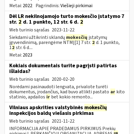
Metai:
2022
Pagrindinis:
Viešieji pirkimai
Dėl LR nekilnojamojo turto mokesčio įstatymo 7
str.
2
d. 1 punkto, 12 str. 6 d.
2
Web turinio sąrašas
2023-11-22
Siekdami užtikrinti sklandų
mokesčių
įstatymų
įgyvendinimą, parengėme NTMĮ[1] 7 str.
2
d. 1 punkto,
1
2
str. 6 d....
Metai:
2023
Kokiais dokumentais turite pagrįsti patirtas
išlaidas?
Web turinio sąrašas
2020-02-20
Norėdami pasinaudoti lengvata, privalote turėti
dokumentus, įrodančius, kad buvo atlikti pastato
ar
kito
statinio, apdailos
ir
bet kokio remonto...
Vilniaus apskrities valstybinės
mokesčių
inspekcijos baldų viešasis pirkimas
Web turinio sąrašas
2021-11-22
INFORMACIJA APIE PRADEDAMUS PIRKIMUS Prekių
pirkimai I. PERKANČIOJI ORGANIZACIJA, ADRESAS
IR