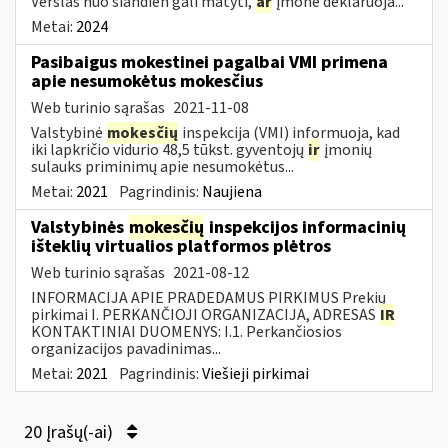
Verslas nuo šiandien gali matyti,
ar
įmonė deklaruoja...
Metai:
2024
Pasibaigus mokestinei pagalbai VMI primena
apie nesumokėtus mokesčius
Web turinio sąrašas
2021-11-08
Valstybinė
mokesčių
inspekcija (VMI) informuoja, kad
iki lapkričio vidurio 48,5 tūkst. gyventojų
ir
įmonių
sulauks priminimų apie nesumokėtus...
Metai:
2021
Pagrindinis:
Naujiena
Valstybinės
mokesčių
inspekcijos informacinių
išteklių virtualios platformos plėtros
Web turinio sąrašas
2021-08-12
INFORMACIJA APIE PRADEDAMUS PIRKIMUS Prekių
pirkimai I. PERKANČIOJI ORGANIZACIJA, ADRESAS
IR
KONTAKTINIAI DUOMENYS: I.1. Perkančiosios
organizacijos pavadinimas...
Metai:
2021
Pagrindinis:
Viešieji pirkimai
20 Įrašų(-ai)