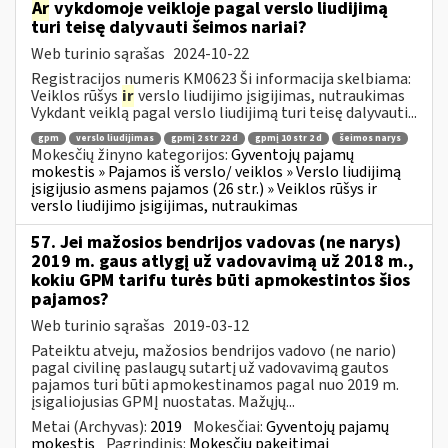
Ar
vykdomoje veikloje pagal verslo liudijimą
turi teisę dalyvauti šeimos nariai?
Web turinio sąrašas
2024-10-22
Registracijos numeris KM0623 Ši informacija skelbiama:
Veiklos rūšys
ir
verslo liudijimo įsigijimas, nutraukimas
Vykdant veiklą pagal verslo liudijimą turi teisę dalyvauti...
gpm
verslo liudijimas
gpmį 2 str 22 d
gpmį 10 str 2 d
šeimos narys
Mokesčių žinyno kategorijos:
Gyventojų pajamų
mokestis » Pajamos iš verslo/ veiklos » Verslo liudijimą
įsigijusio asmens pajamos (26 str.) » Veiklos rūšys ir
verslo liudijimo įsigijimas, nutraukimas
57. Jei mažosios bendrijos vadovas (ne narys)
2019 m. gaus atlygį už vadovavimą už 2018 m.,
kokiu GPM tarifu turės būti apmokestintos šios
pajamos?
Web turinio sąrašas
2019-03-12
Pateiktu atveju, mažosios bendrijos vadovo (ne nario)
pagal civilinę paslaugų sutartį už vadovavimą gautos
pajamos turi būti apmokestinamos pagal nuo 2019 m.
įsigaliojusias GPMĮ nuostatas. Mažųjų...
Metai (Archyvas):
2019
Mokesčiai:
Gyventojų pajamų
mokestis
Pagrindinis:
Mokesčių pakeitimai