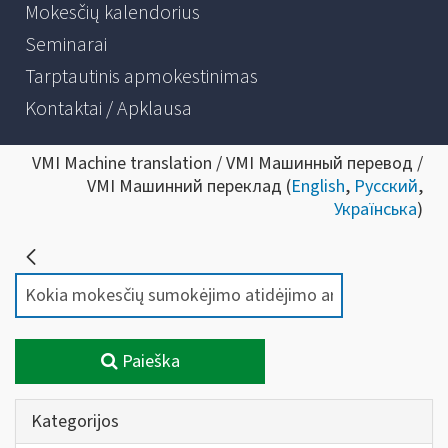
Mokesčių kalendorius
Seminarai
Tarptautinis apmokestinimas
Kontaktai / Apklausa
VMI Machine translation / VMI Машинный перевод /
VMI Машинний переклад (
English
,
Русский
,
Українська
)
Paieška
Kategorijos