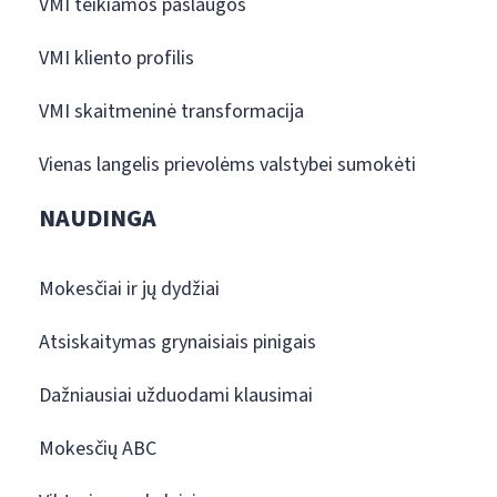
VMI teikiamos paslaugos
VMI kliento profilis
VMI skaitmeninė transformacija
Vienas langelis prievolėms valstybei sumokėti
NAUDINGA
Mokesčiai ir jų dydžiai
Atsiskaitymas grynaisiais pinigais
Dažniausiai užduodami klausimai
Mokesčių ABC