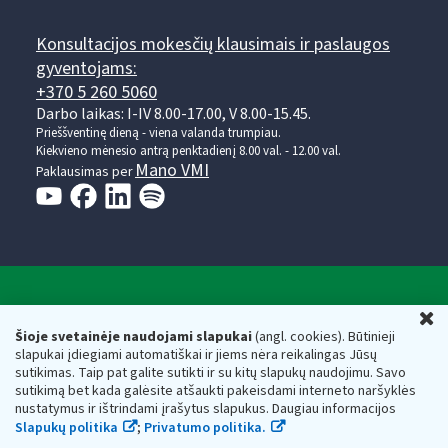
Konsultacijos mokesčių klausimais ir paslaugos
gyventojams:
+370 5 260 5060
Darbo laikas: I-IV 8.00-17.00, V 8.00-15.45.
Prieššventinę dieną - viena valanda trumpiau.
Kiekvieno mėnesio antrą penktadienį 8.00 val. - 12.00 val.
Mano VMI
Paklausimas per
Valstybinė mokesčių inspekcija prie Lietuvos
U
Respublikos finansų ministerijos
Šioje svetainėje naudojami slapukai
(angl. cookies). Būtinieji
slapukai įdiegiami automatiškai ir jiems nėra reikalingas Jūsų
Biudžetinė įstaiga. Juridinio asmens kodas — 188659752,
sutikimas. Taip pat galite sutikti ir su kitų slapukų naudojimu. Savo
adresas: Vasario 16-osios g. 14, 01107 Vilnius, Lietuva, el.paštas:
sutikimą bet kada galėsite atšaukti pakeisdami interneto naršyklės
vmi@vmi.lt
, E. pristatymo dėžutės adresas 188659752
nustatymus ir ištrindami įrašytus slapukus. Daugiau informacijos
Duomenys apie Valstybinę mokesčių inspekciją prie Lietuvos
Slapukų politika
;
Privatumo politika.
Respublikos finansų ministerijos kaupiami ir saugomi Juridinių