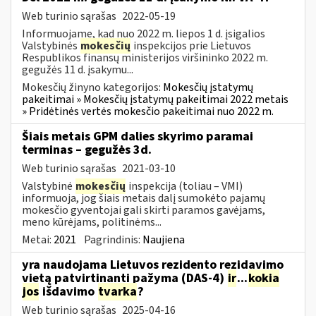
Web turinio sąrašas
2022-05-19
Informuojame, kad nuo 2022 m. liepos 1 d. įsigalios
Valstybinės
mokesčių
inspekcijos prie Lietuvos
Respublikos finansų ministerijos viršininko 2022 m.
gegužės 11 d. įsakymu...
Mokesčių žinyno kategorijos:
Mokesčių įstatymų
pakeitimai » Mokesčių įstatymų pakeitimai 2022 metais
» Pridėtinės vertės mokesčio pakeitimai nuo 2022 m.
Šiais metais GPM dalies skyrimo paramai
terminas – gegužės 3d.
Web turinio sąrašas
2021-03-10
Valstybinė
mokesčių
inspekcija (toliau – VMI)
informuoja, jog šiais metais dalį sumokėto pajamų
mokesčio gyventojai gali skirti paramos gavėjams,
meno kūrėjams, politinėms...
Metai:
2021
Pagrindinis:
Naujiena
yra naudojama Lietuvos rezidento rezidavimo
vietą patvirtinanti pažyma (DAS-4)
ir
...
kokia
jos
išdavimo
tvarka
?
Web turinio sąrašas
2025-04-16