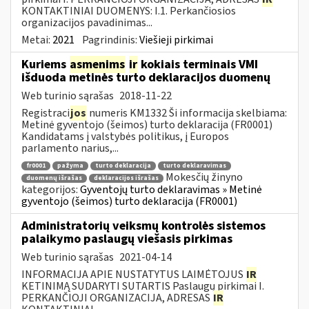
KONTAKTINIAI DUOMENYS: I.1. Perkančiosios
organizacijos pavadinimas...
Metai:
2021
Pagrindinis:
Viešieji pirkimai
Kuriems
asmenims
ir
kokiais terminais VMI
išduoda metinės turto deklaracijos duomenų
Web turinio sąrašas
2018-11-22
Registraci
jos
numeris KM1332 Ši informacija skelbiama:
Metinė gyventojo (šeimos) turto deklaracija (FR0001)
Kandidatams į valstybės politikus, į Europos
parlamento narius,...
fr0001
pažyma
turto deklaracija
turto deklaravimas
Mokesčių žinyno
duomenų išrašas
deklaracijos išrašas
kategorijos:
Gyventojų turto deklaravimas » Metinė
gyventojo (šeimos) turto deklaracija (FR0001)
Administratorių veiksmų kontrolės sistemos
palaikymo paslaugų viešasis pirkimas
Web turinio sąrašas
2021-04-14
INFORMACIJA APIE NUSTATYTUS LAIMĖTOJUS
IR
KETINIMĄ SUDARYTI SUTARTIS Paslaugų pirkimai I.
PERKANČIOJI ORGANIZACIJA, ADRESAS
IR