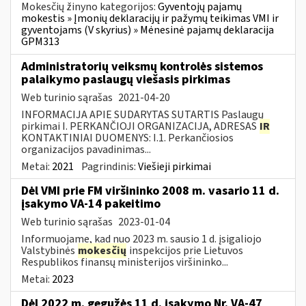
Mokesčių žinyno kategorijos:
Gyventojų pajamų
mokestis » Įmonių deklaracijų ir pažymų teikimas VMI ir
gyventojams (V skyrius) » Mėnesinė pajamų deklaracija
GPM313
Administratorių veiksmų kontrolės sistemos
palaikymo paslaugų viešasis pirkimas
Web turinio sąrašas
2021-04-20
INFORMACIJA APIE SUDARYTAS SUTARTIS Paslaugų
pirkimai I. PERKANČIOJI ORGANIZACIJA, ADRESAS
IR
KONTAKTINIAI DUOMENYS: I.1. Perkančiosios
organizacijos pavadinimas...
Metai:
2021
Pagrindinis:
Viešieji pirkimai
Dėl VMI prie FM viršininko 2008 m. vasario 11 d.
įsakymo VA-14 pakeitimo
Web turinio sąrašas
2023-01-04
Informuojame, kad nuo 2023 m. sausio 1 d. įsigaliojo
Valstybinės
mokesčių
inspekcijos prie Lietuvos
Respublikos finansų ministerijos viršininko...
Metai:
2023
Dėl 2022 m. gegužės 11 d. įsakymo Nr. VA-47