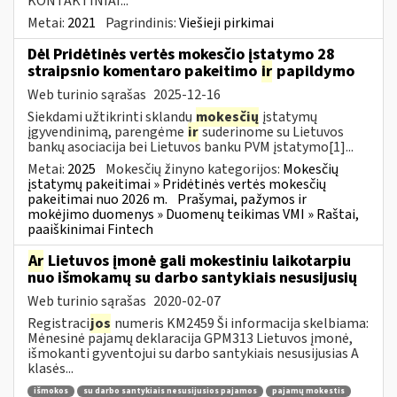
KONTAKTINIAI...
Metai:
2021
Pagrindinis:
Viešieji pirkimai
Dėl Pridėtinės vertės mokesčio įstatymo 28
straipsnio komentaro pakeitimo
ir
papildymo
Web turinio sąrašas
2025-12-16
Siekdami užtikrinti sklandų
mokesčių
įstatymų
įgyvendinimą, parengėme
ir
suderinome su Lietuvos
bankų asociacija bei Lietuvos banku PVM įstatymo[1]...
Metai:
2025
Mokesčių žinyno kategorijos:
Mokesčių
įstatymų pakeitimai » Pridėtinės vertės mokesčių
pakeitimai nuo 2026 m.
Prašymai, pažymos ir
mokėjimo duomenys » Duomenų teikimas VMI » Raštai,
paaiškinimai Fintech
Ar
Lietuvos įmonė gali mokestiniu laikotarpiu
nuo išmokamų su darbo santykiais nesusijusių
Web turinio sąrašas
2020-02-07
Registraci
jos
numeris KM2459 Ši informacija skelbiama:
Mėnesinė pajamų deklaracija GPM313 Lietuvos įmonė,
išmokanti gyventojui su darbo santykiais nesusijusias A
klasės...
išmokos
su darbo santykiais nesusijusios pajamos
pajamų mokestis