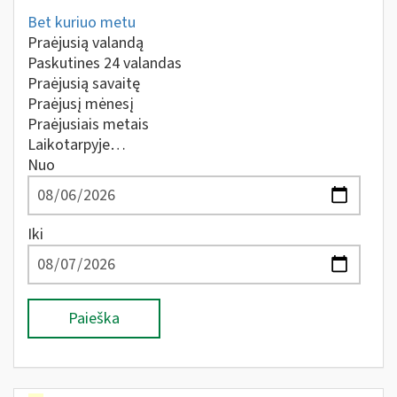
Bet kuriuo metu
Praėjusią valandą
Paskutines 24 valandas
Praėjusią savaitę
Praėjusį mėnesį
Praėjusiais metais
Laikotarpyje…
Nuo
Iki
Paieška