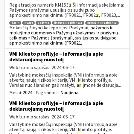
Registracijos numeris KM153
2
Ši informacija skelbiama:
Pažymos (prašymai), susijusios su dvigubo
apmokestinimo naikinimu (FR0021, FR002
2
, FR0023,...
das-4
fr0254
pažyma
lietuvos rezidentas
pripažinti rezidentu
Mokesčių žinyno kategorijos:
Prašymai, pažymos ir
mokėjimo duomenys » Pažymų užsakymas ir prašymų
teikimas » Pažymos (prašymai), susijusios su dvigubo
apmokestinimo naikinimu (FR0021,
VMI kliento profilyje – informacija apie
deklaruojamą nuostolį
Web turinio sąrašas
2024-06-17
Valstybinė mokesčių inspekcija (VMI) informuoja apie
atvertą naują rizikos kriterijų VMI kliento profilyje.
Verslas nuo šiandien gali matyti,
ar
įmonė deklaruoja...
Metai:
2024
Pagrindinis:
Naujiena
VMI kliento profilyje – informacija apie
deklaruojamą nuostolį
Web turinio sąrašas
2024-06-17
Valstybinė mokesčių inspekcija (VMI) informuoja apie
atvertą naują rizikos kriterijų VMI kliento profilyje.