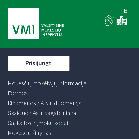
Prisijungti
Mokesčių mokėtojų informacija
Formos
Rinkmenos / Atviri duomenys
Skaičiuoklės ir pagalbininkai
Sąskaitos ir įmokų kodai
Mokesčių žinynas