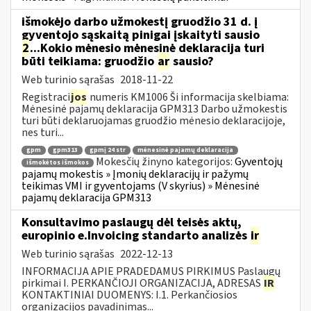
išmokėjo darbo užmokestį gruodžio 31 d. į
gyventojo sąskaitą pinigai įskaityti sausio
2
...Kokio mėnesio mėnesinė deklaracija turi
būti teikiama: gruodžio
ar
sausio?
Web turinio sąrašas
2018-11-22
Registraci
jos
numeris KM1006 Ši informacija skelbiama:
Mėnesinė pajamų deklaracija GPM313 Darbo užmokestis
turi būti deklaruojamas gruodžio mėnesio deklaracijoje,
nes turi...
gpm
gpm313
gpmį 24 str
mėnesinė pajamų deklaracija
Mokesčių žinyno kategorijos:
Gyventojų
išmokėtos išmokos
pajamų mokestis » Įmonių deklaracijų ir pažymų
teikimas VMI ir gyventojams (V skyrius) » Mėnesinė
pajamų deklaracija GPM313
Konsultavimo paslaugų dėl teisės aktų,
europinio e.Invoicing standarto analizės
ir
Web turinio sąrašas
2022-12-13
INFORMACIJA APIE PRADEDAMUS PIRKIMUS Paslaugų
pirkimai I. PERKANČIOJI ORGANIZACIJA, ADRESAS
IR
KONTAKTINIAI DUOMENYS: I.1. Perkančiosios
organizacijos pavadinimas...