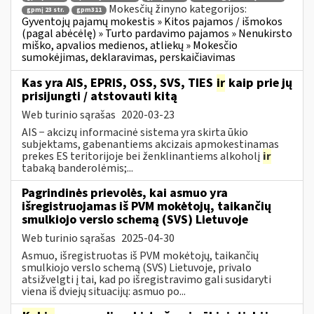
Mokesčių žinyno kategorijos:
gpmį 23 str.
gpm311
Gyventojų pajamų mokestis » Kitos pajamos / išmokos
(pagal abėcėlę) » Turto pardavimo pajamos » Nenukirsto
miško, apvalios medienos, atliekų » Mokesčio
sumokėjimas, deklaravimas, perskaičiavimas
Kas yra AIS, EPRIS, OSS, SVS, TIES
ir
kaip prie jų
prisijungti / atstovauti kitą
Web turinio sąrašas
2020-03-23
AIS − akcizų informacinė sistema yra skirta ūkio
subjektams, gabenantiems akcizais apmokestinamas
prekes ES teritorijoje bei ženklinantiems alkoholį
ir
tabaką banderolėmis;...
Pagrindinės prievolės, kai asmuo yra
išregistruojamas iš PVM mokėtojų, taikančių
smulkiojo verslo schemą (SVS) Lietuvoje
Web turinio sąrašas
2025-04-30
Asmuo, išregistruotas iš PVM mokėtojų, taikančių
smulkiojo verslo schemą (SVS) Lietuvoje, privalo
atsižvelgti į tai, kad po išregistravimo gali susidaryti
viena iš dviejų situacijų: asmuo po...