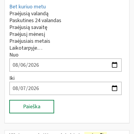
Bet kuriuo metu
Praėjusią valandą
Paskutines 24 valandas
Praėjusią savaitę
Praėjusį mėnesį
Praėjusiais metais
Laikotarpyje…
Nuo
Iki
Paieška