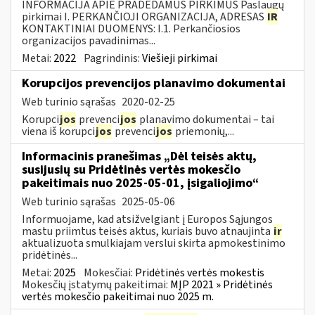
INFORMACIJA APIE PRADEDAMUS PIRKIMUS Paslaugų
pirkimai I. PERKANČIOJI ORGANIZACIJA, ADRESAS
IR
KONTAKTINIAI DUOMENYS: I.1. Perkančiosios
organizacijos pavadinimas...
Metai:
2022
Pagrindinis:
Viešieji pirkimai
Korupcijos prevencijos planavimo dokumentai
Web turinio sąrašas
2020-02-25
Korupci
jos
prevenci
jos
planavimo dokumentai – tai
viena iš korupci
jos
prevenci
jos
priemonių,...
Informacinis pranešimas „Dėl teisės aktų,
susijusių su Pridėtinės vertės mokesčio
pakeitimais nuo 2025-05-01, įsigaliojimo“
Web turinio sąrašas
2025-05-06
Informuojame, kad atsižvelgiant į Europos Sąjungos
mastu priimtus teisės aktus, kuriais buvo atnaujinta
ir
aktualizuota smulkiajam verslui skirta apmokestinimo
pridėtinės...
Metai:
2025
Mokesčiai:
Pridėtinės vertės mokestis
Mokesčių įstatymų pakeitimai:
MĮP 2021 » Pridėtinės
vertės mokesčio pakeitimai nuo 2025 m.