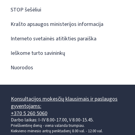
STOP šešėliui
Krašto apsaugos ministerijos informacija
Interneto svetainės atitikties paraiška
Ieškome turto savininkų
Nuorodos
Konsultacijos mokesčių klausimais ir paslaugos
gyventojams:
+370 5 260 5060
Darbo laikas: I-IV 8.00-17.00, V 8.00-15.45.
Prieššventinę dieną - viena valanda trumpiau.
Kiekvieno mėnesio antrą penktadienį 8.00 val. - 12.00 val.