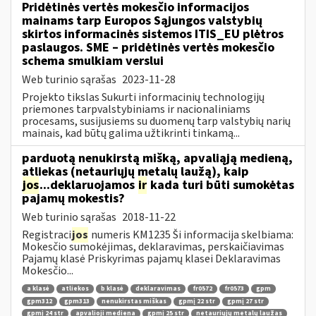
Pridėtinės vertės mokesčio informacijos
mainams tarp Europos Sąjungos valstybių
skirtos informacinės sistemos ITIS_EU plėtros
paslaugos. SME – pridėtinės vertės mokesčio
schema smulkiam verslui
Web turinio sąrašas
2023-11-28
Projekto tikslas Sukurti informacinių technologijų
priemones tarpvalstybiniams ir nacionaliniams
procesams, susijusiems su duomenų tarp valstybių narių
mainais, kad būtų galima užtikrinti tinkamą...
parduotą nenukirstą mišką, apvaliąją medieną,
atliekas (netauriųjų metalų laužą), kaip
jos
...deklaruojamos
ir
kada turi būti sumokėtas
pajamų mokestis?
Web turinio sąrašas
2018-11-22
Registraci
jos
numeris KM1235 Ši informacija skelbiama:
Mokesčio sumokėjimas, deklaravimas, perskaičiavimas
Pajamų klasė Priskyrimas pajamų klasei Deklaravimas
Mokesčio...
a klasė
atliekos
b klasė
deklaravimas
fr0572
fr0573
gpm
gpm312
gpm313
nenukirstas miškas
gpmį 22 str
gpmį 27 str
gpmį 24 str
apvalioji mediena
gpmį 25 str
netauriųjų metalų laužas