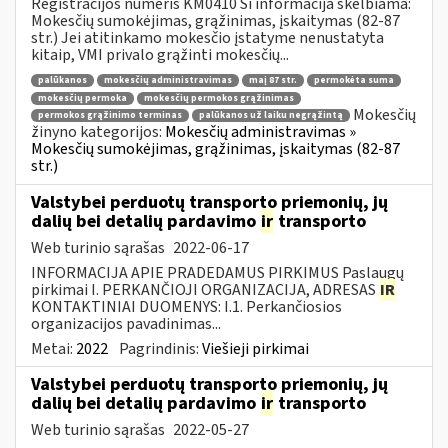
Registracijos numeris KM0410 Ši informacija skelbiama:
Mokesčių sumokėjimas, grąžinimas, įskaitymas (82-87
str.) Jei atitinkamo mokesčio įstatyme nenustatyta
kitaip, VMI privalo grąžinti mokesčių...
palūkanos
mokesčių administravimas
maį 87 str.
permokėta suma
mokesčių permoka
mokesčių permokos grąžinimas
Mokesčių
permokos grąžinimo terminas
palūkanos už laiku negrąžintą
žinyno kategorijos:
Mokesčių administravimas »
Mokesčių sumokėjimas, grąžinimas, įskaitymas (82-87
str.)
Valstybei perduotų transporto priemonių, jų
dalių bei detalių pardavimo
ir
transporto
Web turinio sąrašas
2022-06-17
INFORMACIJA APIE PRADEDAMUS PIRKIMUS Paslaugų
pirkimai I. PERKANČIOJI ORGANIZACIJA, ADRESAS
IR
KONTAKTINIAI DUOMENYS: I.1. Perkančiosios
organizacijos pavadinimas...
Metai:
2022
Pagrindinis:
Viešieji pirkimai
Valstybei perduotų transporto priemonių, jų
dalių bei detalių pardavimo
ir
transporto
Web turinio sąrašas
2022-05-27