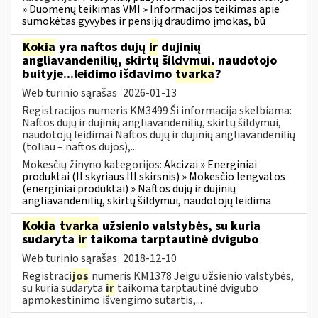
» Duomenų teikimas VMI » Informacijos teikimas apie
sumokėtas gyvybės ir pensijų draudimo įmokas, bū
Kokia
yra naftos dujų
ir
dujinių
angliavandenilių, skirtų šildymui, naudotojo
buityje...leidimo išdavimo
tvarka
?
Web turinio sąrašas
2026-01-13
Registracijos numeris KM3499 Ši informacija skelbiama:
Naftos dujų ir dujinių angliavandenilių, skirtų šildymui,
naudotojų leidimai Naftos dujų ir dujinių angliavandenilių
(toliau – naftos dujos),...
Mokesčių žinyno kategorijos:
Akcizai » Energiniai
produktai (II skyriaus III skirsnis) » Mokesčio lengvatos
(energiniai produktai) » Naftos dujų ir dujinių
angliavandenilių, skirtų šildymui, naudotojų leidima
Kokia
tvarka
užsienio valstybės, su kuria
sudaryta
ir
taikoma tarptautinė dvigubo
Web turinio sąrašas
2018-12-10
Registraci
jos
numeris KM1378 Jeigu užsienio valstybės,
su kuria sudaryta
ir
taikoma tarptautinė dvigubo
apmokestinimo išvengimo sutartis,...