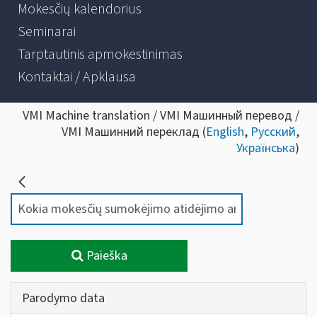
Mokesčių kalendorius
Seminarai
Tarptautinis apmokestinimas
Kontaktai / Apklausa
VMI Machine translation / VMI Машинный перевод /
VMI Машинний переклад (
English
,
Русский
,
Українська
)
Paieška
Parodymo data