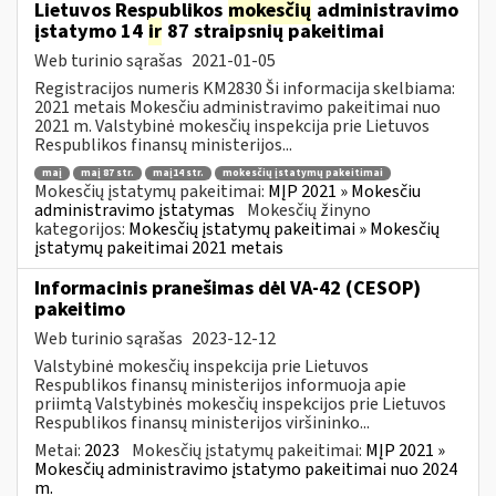
Lietuvos Respublikos
mokesčių
administravimo
įstatymo 14
ir
87 straipsnių pakeitimai
Web turinio sąrašas
2021-01-05
Registracijos numeris KM2830 Ši informacija skelbiama:
2021 metais Mokesčiu administravimo pakeitimai nuo
2021 m. Valstybinė mokesčių inspekcija prie Lietuvos
Respublikos finansų ministerijos...
maį
maį 87 str.
maį14 str.
mokesčių įstatymų pakeitimai
Mokesčių įstatymų pakeitimai:
MĮP 2021 » Mokesčiu
administravimo įstatymas
Mokesčių žinyno
kategorijos:
Mokesčių įstatymų pakeitimai » Mokesčių
įstatymų pakeitimai 2021 metais
Informacinis pranešimas dėl VA-42 (CESOP)
pakeitimo
Web turinio sąrašas
2023-12-12
Valstybinė mokesčių inspekcija prie Lietuvos
Respublikos finansų ministerijos informuoja apie
priimtą Valstybinės mokesčių inspekcijos prie Lietuvos
Respublikos finansų ministerijos viršininko...
Metai:
2023
Mokesčių įstatymų pakeitimai:
MĮP 2021 »
Mokesčių administravimo įstatymo pakeitimai nuo 2024
m.