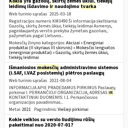
Kokia
yra gazolių, skirtų žemės ūkiui, tiekėjų
leidimų išdavimo
ir
naudojimo
tvarka
Web turinio sąrašas
2025-03-18
Registracijos numeris KM3490 Ši informacija skelbiama:
Gazolių, skirtų žemės ūkiui, tiekėjų leidimai Asmenys,
pageidaujantys verstis prekyba žymėtais gazoliais,
pažymėtais pagal Lietuvos...
Mokesčių žinyno kategorijos:
Akcizai » Energiniai
produktai (II skyriaus III skirsnis) » Mokesčio lengvatos
(energiniai produktai) » Gazolių, skirtų žemės ūkiui,
tiekėjų leidimai
Išmaniosios
mokesčių
administravimo sistemos
(i.SAF, i.VAZ posistemių) plėtros paslaugų
Web turinio sąrašas
2021-08-04
INFORMACIJA APIE PRADEDAMUS PIRKIMUS Paslaugų
pirkimai I. PERKANČIOJI ORGANIZACIJA, ADRESAS
IR
KONTAKTINIAI DUOMENYS: I.1. Perkančiosios
organizacijos pavadinimas...
Metai:
2021
Pagrindinis:
Viešieji pirkimai
Kokie veiklos su verslo liudijimu rūšių
pakeitimai nuo 2020-07-01?