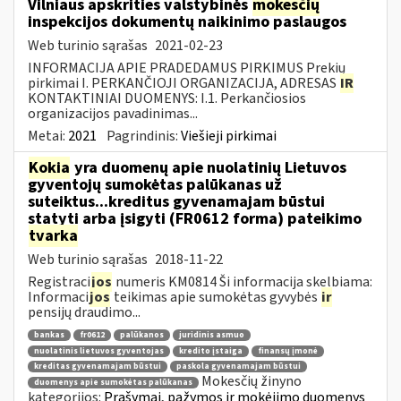
Vilniaus apskrities valstybinės
mokesčių
inspekcijos dokumentų naikinimo paslaugos
Web turinio sąrašas
2021-02-23
INFORMACIJA APIE PRADEDAMUS PIRKIMUS Prekių
pirkimai I. PERKANČIOJI ORGANIZACIJA, ADRESAS
IR
KONTAKTINIAI DUOMENYS: I.1. Perkančiosios
organizacijos pavadinimas...
Metai:
2021
Pagrindinis:
Viešieji pirkimai
Kokia
yra duomenų apie nuolatinių Lietuvos
gyventojų sumokėtas palūkanas už
suteiktus...kreditus gyvenamajam būstui
statyti arba įsigyti (FR0612 forma) pateikimo
tvarka
Web turinio sąrašas
2018-11-22
Registraci
jos
numeris KM0814 Ši informacija skelbiama:
Informaci
jos
teikimas apie sumokėtas gyvybės
ir
pensijų draudimo...
bankas
fr0612
palūkanos
juridinis asmuo
nuolatinis lietuvos gyventojas
kredito įstaiga
finansų įmonė
kreditas gyvenamajam būstui
paskola gyvenamajam būstui
Mokesčių žinyno
duomenys apie sumokėtas palūkanas
kategorijos:
Prašymai, pažymos ir mokėjimo duomenys