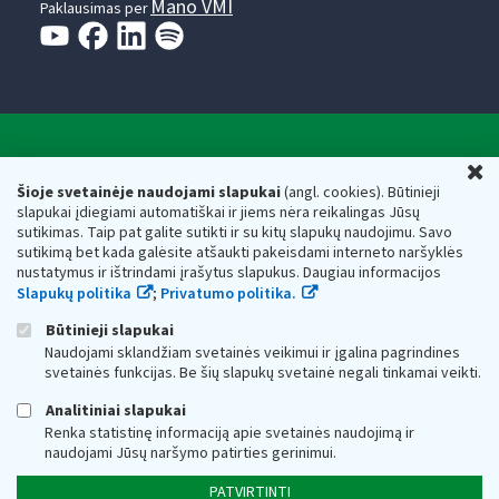
Mano VMI
Paklausimas per
Valstybinė mokesčių inspekcija prie Lietuvos
U
Respublikos finansų ministerijos
Šioje svetainėje naudojami slapukai
(angl. cookies). Būtinieji
slapukai įdiegiami automatiškai ir jiems nėra reikalingas Jūsų
Biudžetinė įstaiga. Juridinio asmens kodas — 188659752,
sutikimas. Taip pat galite sutikti ir su kitų slapukų naudojimu. Savo
adresas: Vasario 16-osios g. 14, 01107 Vilnius, Lietuva, el.paštas:
sutikimą bet kada galėsite atšaukti pakeisdami interneto naršyklės
vmi@vmi.lt
, E. pristatymo dėžutės adresas 188659752
nustatymus ir ištrindami įrašytus slapukus. Daugiau informacijos
Duomenys apie Valstybinę mokesčių inspekciją prie Lietuvos
Slapukų politika
;
Privatumo politika.
Respublikos finansų ministerijos kaupiami ir saugomi Juridinių
asmenų registre
Būtinieji slapukai
Naudojami sklandžiam svetainės veikimui ir įgalina pagrindines
svetainės funkcijas. Be šių slapukų svetainė negali tinkamai veikti.
Analitiniai slapukai
Renka statistinę informaciją apie svetainės naudojimą ir
naudojami Jūsų naršymo patirties gerinimui.
PATVIRTINTI