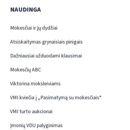
NAUDINGA
Mokesčiai ir jų dydžiai
Atsiskaitymas grynaisiais pinigais
Dažniausiai užduodami klausimai
Mokesčių ABC
Viktorina moksleiviams
VMI kviečia į „Pasimatymą su mokesčiais“
VMI turto aukcionai
Įmonių VDU palyginimas