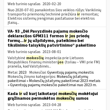
Web turinio sąrašas
2020-02-20
Nuo 2020-07-01 panaikintos šios veiklos rūšys: Variklinių
transporto priemonių techninė priežiūra
ir
remontas;
Elektros sistemų įrengimas pastatuose bei elektros
įtaisų...
VA- 93 „Dėl Pavyzdinės pajamų mokesčio
deklaracijos GPM311 formos
ir
jos
priedų
formų...
ir
jų užpildymo, pateikimo bei
tikslinimo taisyklių patvirtinimo“ pakeitimo
Web turinio sąrašas
2023-08-01
Valstybinė
mokesčių
inspekcija prie Lietuvos
Respublikos finansų ministeri
jos
(toliau – VMI prie FM)
praneša, kad Valstybinės...
Metai:
2023
Mokesčiai:
Gyventojų pajamų mokestis
Mokesčių žinyno kategorijos:
Mokesčių įstatymų
pakeitimai » Mokesčių įstatymų pakeitimai 2023 metais
» Gyventojų pajamų mokesčio pakeitimai nuo 2023 m.
Kada
ir
už kurį laikotarpį
mokesčių
mokėtojui
grąžinamos permokėtos
mokesčių
sumos
Web turinio sąrašas
2023-04-28