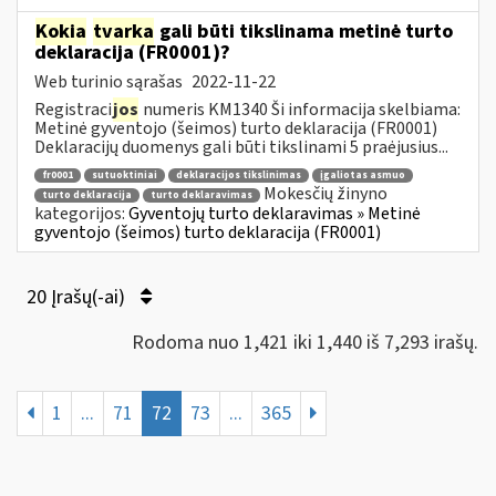
Kokia
tvarka
gali būti tikslinama metinė turto
deklaracija (FR0001)?
Web turinio sąrašas
2022-11-22
Registraci
jos
numeris KM1340 Ši informacija skelbiama:
Metinė gyventojo (šeimos) turto deklaracija (FR0001)
Deklaracijų duomenys gali būti tikslinami 5 praėjusius...
fr0001
sutuoktiniai
deklaracijos tikslinimas
įgaliotas asmuo
Mokesčių žinyno
turto deklaracija
turto deklaravimas
kategorijos:
Gyventojų turto deklaravimas » Metinė
gyventojo (šeimos) turto deklaracija (FR0001)
20 Įrašų(-ai)
Rodoma nuo 1,421 iki 1,440 iš 7,293 irašų.
1
...
71
72
73
...
365