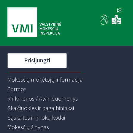
Prisijungti
Mokesčių mokėtojų informacija
Formos
Rinkmenos / Atviri duomenys
Skaičiuoklės ir pagalbininkai
Sąskaitos ir įmokų kodai
Mokesčių žinynas