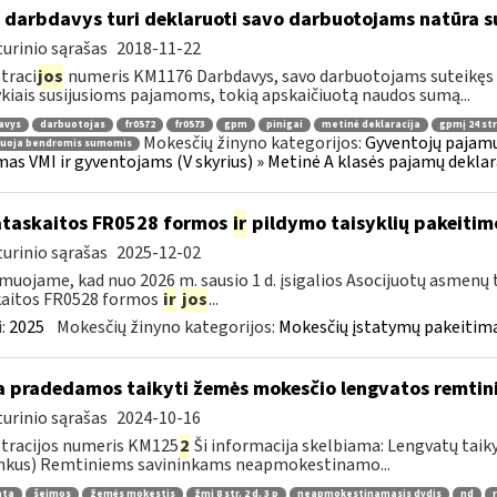
 darbdavys turi deklaruoti savo darbuotojams natūra s
urinio sąrašas
2018-11-22
traci
jos
numeris KM1176 Darbdavys, savo darbuotojams suteikęs n
kiais susijusioms pajamoms, tokią apskaičiuotą naudos sumą...
avys
darbuotojas
fr0572
fr0573
gpm
pinigai
metinė deklaracija
gpmį 24 str
Mokesčių žinyno kategorijos:
Gyventojų pajamų
ruoja bendromis sumomis
mas VMI ir gyventojams (V skyrius) » Metinė A klasės pajamų deklar
ataskaitos FR0528 formos
ir
pildymo taisyklių pakeitim
urinio sąrašas
2025-12-02
muojame, kad nuo 2026 m. sausio 1 d. įsigalios Asocijuotų asmenų 
kaitos FR0528 formos
ir
jos
...
:
2025
Mokesčių žinyno kategorijos:
Mokesčių įstatymų pakeitima
 pradedamos taikyti žemės mokesčio lengvatos remtin
urinio sąrašas
2024-10-16
tracijos numeris KM125
2
Ši informacija skelbiama: Lengvatų taik
nkus) Remtiniems savininkams neapmokestinamo...
ata
šeimos
žemės mokestis
žmį 8 str. 2 d. 3 p
neapmokestinamasis dydis
nd