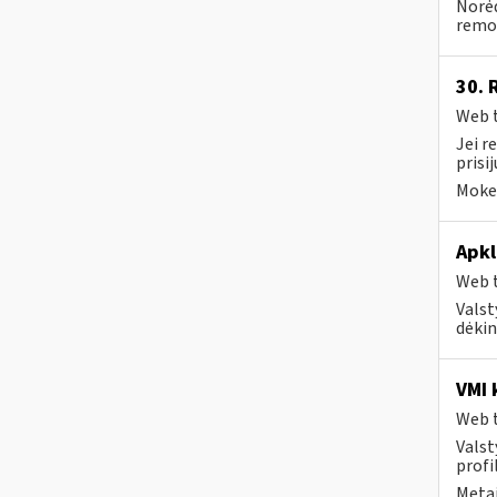
Norėd
remon
30. 
Web t
Jei r
prisi
Mokes
Apkl
Web t
Valst
dėking
VMI 
Web t
Valst
profi
Metai