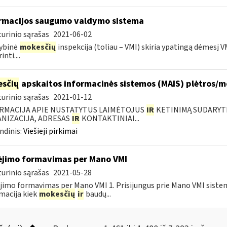
rmacijos saugumo valdymo sistema
urinio sąrašas
2021-06-02
ybinė
mokesčių
inspekcija (toliau – VMI) skiria ypatingą dėmesį
inti....
sčių
apskaitos informacinės sistemos (MAIS) plėtros/
urinio sąrašas
2021-01-12
RMACIJA APIE NUSTATYTUS LAIMĖTOJUS
IR
KETINIMĄ SUDARYTI 
NIZACIJA, ADRESAS
IR
KONTAKTINIAI...
ndinis:
Viešieji pirkimai
jimo formavimas per Mano VMI
urinio sąrašas
2021-05-28
imo formavimas per Mano VMI 1. Prisijungus prie Mano VMI sistem
macija kiek
mokesčių
ir
baudų...