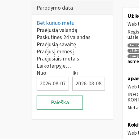
Parodymo data
Už k
Bet kuriuo metu
Web t
Praėjusią valandą
Regis
Paskutines 24 valandas
užsie
Praėjusią savaitę
tax fr
Praėjusį mėnesį
užsien
pvm gr
Praėjusiais metais
asmen
Laikotarpyje…
Nuo
Iki
apar
Web t
INFO
KONTA
Paieška
Metai
Koki
Web t