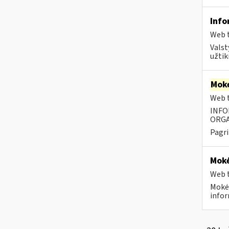
Info
Web t
Valst
užtikr
Moke
Web t
INFO
ORGA
Pagri
Mokė
Web t
Mokėj
infor