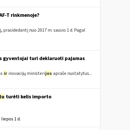
SAF-T rinkmenoje?
 prasidedantį nuo 2017 m. sausio 1 d. Pagal
s gyventojai turi deklaruoti pajamas
os
ir
inovacijų ministeri
jos
apraše nustatytus...
tu
turėti kelis importo
liepos 1 d.