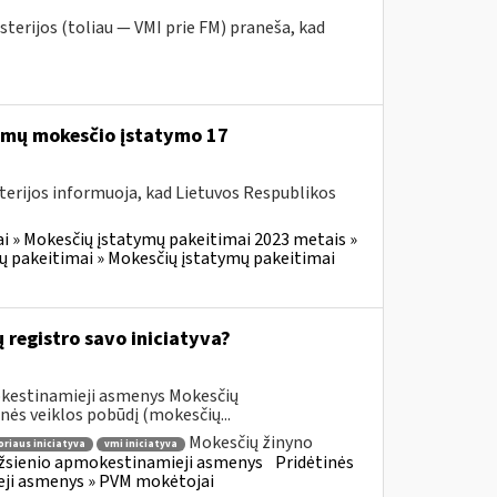
sterijos (toliau — VMI prie FM) praneša, kad
mų mokesčio įstatymo 17
terijos informuoja, kad Lietuvos Respublikos
i » Mokesčių įstatymų pakeitimai 2023 metais »
ų pakeitimai » Mokesčių įstatymų pakeitimai
 registro savo iniciatyva?
okestinamieji asmenys Mokesčių
nės veiklos pobūdį (mokesčių...
Mokesčių žinyno
riaus iniciatyva
vmi iniciatyva
 Užsienio apmokestinamieji asmenys
Pridėtinės
ieji asmenys » PVM mokėtojai