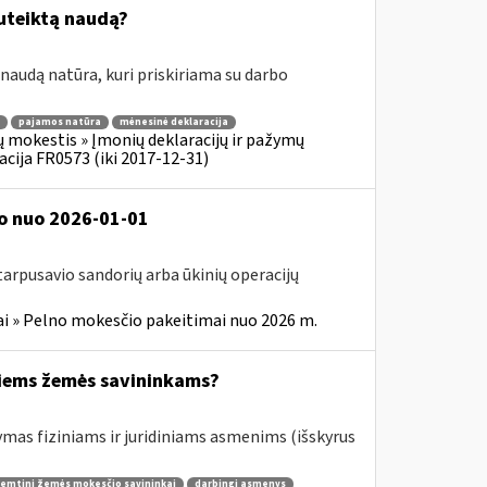
uteiktą naudą?
audą natūra, kuri priskiriama su darbo
pajamos natūra
mėnesinė deklaracija
 mokestis » Įmonių deklaracijų ir pažymų
acija FR0573 (iki 2017-12-31)
o nuo 2026-01-01
tarpusavio sandorių arba ūkinių operacijų
i » Pelno mokesčio pakeitimai nuo 2026 m.
iems žemės savininkams?
ymas fiziniams ir juridiniams asmenims (išskyrus
remtini žemės mokesčio savininkai
darbingi asmenys