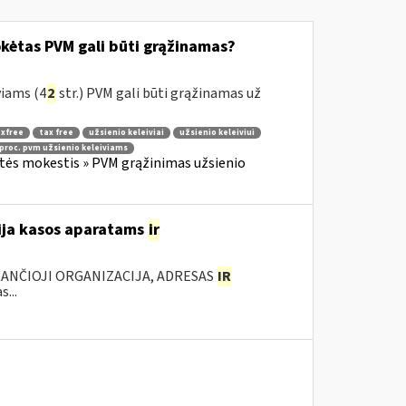
okėtas PVM gali būti grąžinamas?
viams (4
2
str.) PVM gali būti grąžinamas už
xfree
tax free
užsienio keleiviai
užsienio keleiviui
 proc. pvm užsienio keleiviams
rtės mokestis » PVM grąžinimas užsienio
acija kasos aparatams
ir
KANČIOJI ORGANIZACIJA, ADRESAS
IR
...