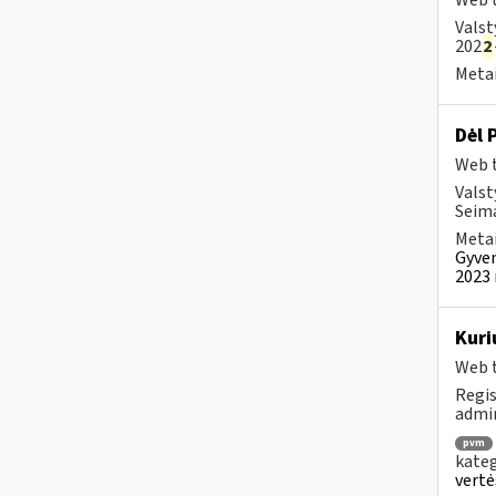
Web t
Valst
202
2
Metai
Dėl 
Web t
Valst
Seim
Metai
Gyven
2023 
Kuri
Web t
Regis
admin
pvm
kateg
vertė