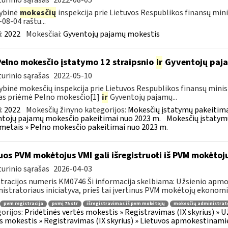
urinio sąrašas
2022-08-05
ybinė
mokesčių
inspekcija prie Lietuvos Respublikos finansų mini
-08-04 raštu...
:
2022
Mokesčiai:
Gyventojų pajamų mokestis
Pelno mokesčio įstatymo 12 straipsnio
ir
Gyventojų paja
urinio sąrašas
2022-05-10
ybinė mokesčių inspekcija prie Lietuvos Respublikos finansų minis
as priėmė Pelno mokesčio[1]
ir
Gyventojų pajamų...
:
2022
Mokesčių žinyno kategorijos:
Mokesčių įstatymų pakeitima
tojų pajamų mokesčio pakeitimai nuo 2023 m.
Mokesčių įstatym
metais » Pelno mokesčio pakeitimai nuo 2023 m.
uos PVM mokėtojus VMI gali išregistruoti iš PVM mokėtojų
urinio sąrašas
2026-04-03
tracijos numeris KM0746 Ši informacija skelbiama: Užsienio apm
istratoriaus iniciatyva, prieš tai įvertinus PVM mokėtojų ekonomi
pvm registracija
pvmį 75 str
išregistravimas iš pvm mokėtojų
mokesčių administrato
orijos:
Pridėtinės vertės mokestis » Registravimas (IX skyrius) »
s mokestis » Registravimas (IX skyrius) » Lietuvos apmokestinam