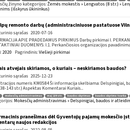
čių žinyno kategorijos:
Žemės mokestis » Lengvatos (8 str.) » Len
ims (išskyrus ūkininkus)
lpų remonto darbų (administraciniuose pastatuose Vilni
urinio sąrašas
2020-07-16
RMACIJA APIE PRADEDAMUS PIRKIMUS Darbų pirkimai I. PERKA
KTINIAI DUOMENYS: I.1. Perkančiosios organizacijos pavadinimas
:
2020
Pagrindinis:
Viešieji pirkimai
ais atvejais skiriamos, o kuriais – neskiriamos baudos?
urinio sąrašas
2025-12-23
tracijos numeris KM0584 Ši informacija skelbiama: Delspinigiai, 
 138-143 str.) Aspektas Komentarai Kuriais...
mokesčių administravimas
maį 139 str.
baudos skyrimas
baudos skyrimo tvarka
orijos:
Mokesčių administravimas » Delspinigiai, baudos ir atleidima
rmacinis pranešimas dėl Gyventojų pajamų mokesčio įsta
ntarų naujos redakcijos