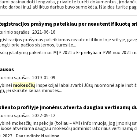
ami pasinaudoti lengvata, privalote turėti dokumentus, įrodančiu
to darbai ir už atliktus darbus buvo sumokėta. Išlaidas turite pagrį
Registracijos prašymą pateikiau per neautentifikuotą srit
urinio sąrašas
2021-06-16
egistracijos prašymas pateikiamas neautentifikuotoje srityje, gavę 
jungti prie pačios sistemos, turėsite...
čių įstatymų pakeitimai:
MĮP 2021 » E-prekyba ir PVM nuo 2021 m. 
ausos
urinio sąrašas
2019-02-09
ybinei
mokesčių
inspekcijai labai svarbi Jūsų nuomonė apie instit
i, jei skirsite kelias minutes...
kliento profilyje įmonėms atverta daugiau vertinamų 
urinio sąrašas
2022-09-12
ybinė mokesčių inspekcija (toliau – VMI) informuoja, jog įmonių sa
liuose atveriama daugiau mokesčių administratoriaus vertinamų d
:
2022
Pagrindinis:
Naujiena