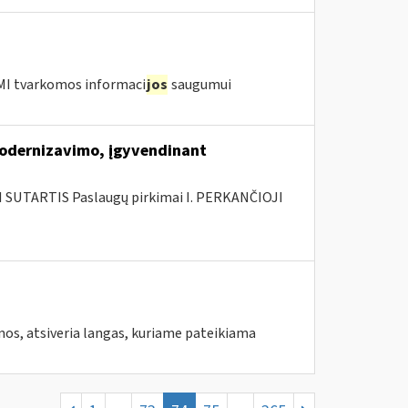
 VMI tvarkomos informaci
jos
saugumui
modernizavimo, įgyvendinant
SUTARTIS Paslaugų pirkimai I. PERKANČIOJI
os, atsiveria langas, kuriame pateikiama