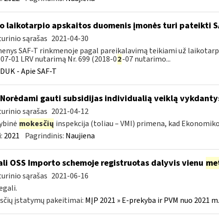
o laikotarpio apskaitos duomenis įmonės turi pateikti 
urinio sąrašas
2021-04-30
nys SAF-T rinkmenoje pagal pareikalavimą teikiami už laikotarpį,
07-01 LRV nutarimą Nr. 699 (2018-0
2
-07 nutarimo...
DUK - Apie SAF-T
 Norėdami gauti subsidijas individualią veiklą vykdanty
urinio sąrašas
2021-04-12
ybinė
mokesčių
inspekcija (toliau – VMI) primena, kad Ekonomik
:
2021
Pagrindinis:
Naujiena
li OSS Importo schemoje registruotas dalyvis vienu
me
urinio sąrašas
2021-06-16
egali.
čių įstatymų pakeitimai:
MĮP 2021 » E-prekyba ir PVM nuo 2021 m. 