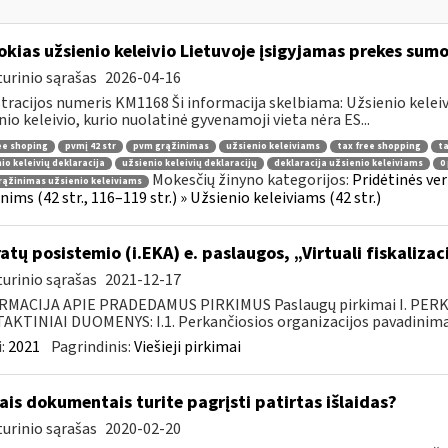
okias užsienio keleivio Lietuvoje įsigyjamas prekes sum
urinio sąrašas
2026-04-16
tracijos numeris KM1168 Ši informacija skelbiama: Užsienio kelei
nio keleivio, kurio nuolatinė gyvenamoji vieta nėra ES...
ee shoping
pvmį 42 str
pvm grąžinimas
užsienio keleiviams
tax free shopping
ta
io keleivių deklaracija
užsienio keleivių deklaracijų
deklaracija užsienio keleiviams
0
Mokesčių žinyno kategorijos:
Pridėtinės ve
ąžinimas užsienio keleiviams
ims (42 str., 116–119 str.) » Užsienio keleiviams (42 str.)
atų posistemio (i.EKA) e. paslaugos, „Virtuali fiskaliz
urinio sąrašas
2021-12-17
RMACIJA APIE PRADEDAMUS PIRKIMUS Paslaugų pirkimai I. PER
KTINIAI DUOMENYS: I.1. Perkančiosios organizacijos pavadinimas
:
2021
Pagrindinis:
Viešieji pirkimai
ais dokumentais turite pagrįsti patirtas išlaidas?
urinio sąrašas
2020-02-20