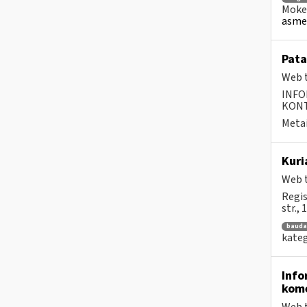
Mokes
asmen
Pata
Web t
INFO
KONTA
Metai
Kuri
Web t
Regis
str.,
bauda
kateg
Info
kome