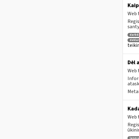
Kaip
Web t
Regis
santy
darbd
dekla
teiki
Dėl 
Web t
Infor
atas
Metai
Kada
Web t
Regis
ūkini
lengv