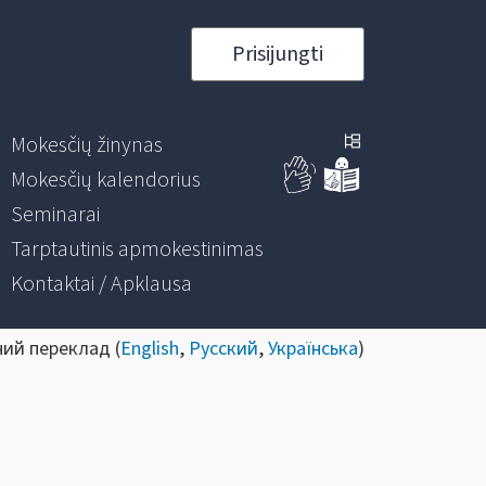
Prisijungti
Mokesčių žinynas
Mokesčių kalendorius
Seminarai
Tarptautinis apmokestinimas
Kontaktai / Apklausa
ний переклад (
English
,
Русский
,
Українська
)