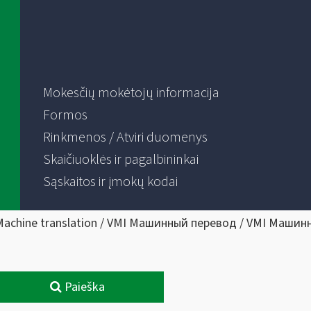
Mokesčių mokėtojų informacija
Formos
Rinkmenos / Atviri duomenys
Skaičiuoklės ir pagalbininkai
Sąskaitos ir įmokų kodai
Machine translation / VMI Машинный перевод / VMI Машин
Paieška