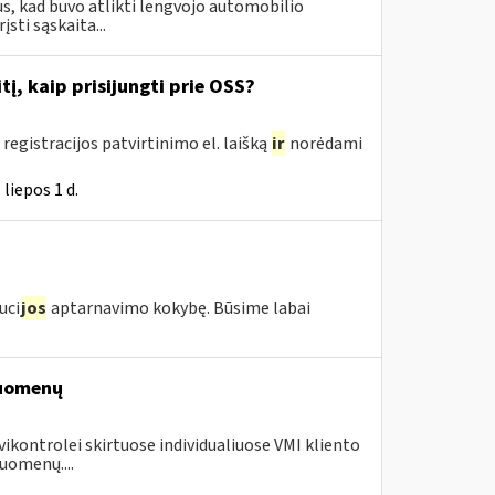
s, kad buvo atlikti lengvojo automobilio
sti sąskaita...
į, kaip prisijungti prie OSS?
registracijos patvirtinimo el. laišką
ir
norėdami
liepos 1 d.
uci
jos
aptarnavimo kokybę. Būsime labai
duomenų
vikontrolei skirtuose individualiuose VMI kliento
uomenų....