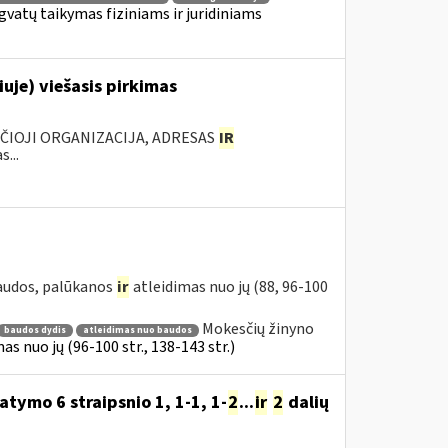
gvatų taikymas fiziniams ir juridiniams
uje) viešasis pirkimas
NČIOJI ORGANIZACIJA, ADRESAS
IR
...
baudos, palūkanos
ir
atleidimas nuo jų (88, 96-100
Mokesčių žinyno
baudos dydis
atleidimas nuo baudos
s nuo jų (96-100 str., 138-143 str.)
tymo 6 straipsnio 1, 1-1, 1-
2
...
ir
2
dalių