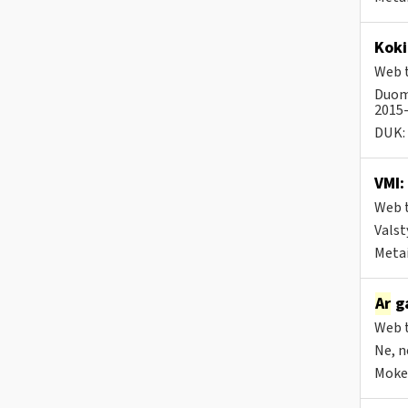
Koki
Web t
Duome
2015-
DUK:
VMI:
Web t
Valst
Metai
Ar
ga
Web t
Ne, n
Mokes