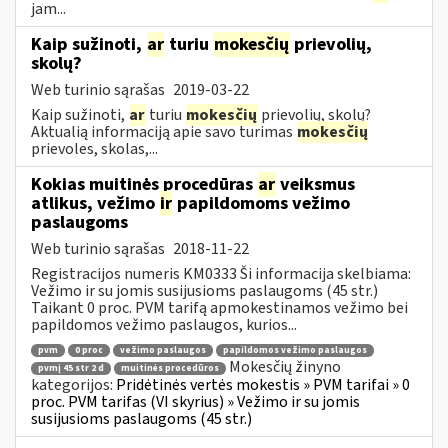
jam...
Kaip sužinoti,
ar
turiu
mokesčių
prievolių,
skolų?
Web turinio sąrašas
2019-03-22
Kaip sužinoti,
ar
turiu
mokesčių
prievolių, skolų?
Aktualią informaciją apie savo turimas
mokesčių
prievoles, skolas,...
Kokias muitinės procedūras
ar
veiksmus
atlikus, vežimo
ir
papildomoms vežimo
paslaugoms
Web turinio sąrašas
2018-11-22
Registracijos numeris KM0333 Ši informacija skelbiama:
Vežimo ir su jomis susijusioms paslaugoms (45 str.)
Taikant 0 proc. PVM tarifą apmokestinamos vežimo bei
papildomos vežimo paslaugos, kurios...
pvm
0 proc
vežimo paslaugos
papildomos vežimo paslaugos
Mokesčių žinyno
pvmį 45 str 2 d
muitinės procedūros
kategorijos:
Pridėtinės vertės mokestis » PVM tarifai » 0
proc. PVM tarifas (VI skyrius) » Vežimo ir su jomis
susijusioms paslaugoms (45 str.)