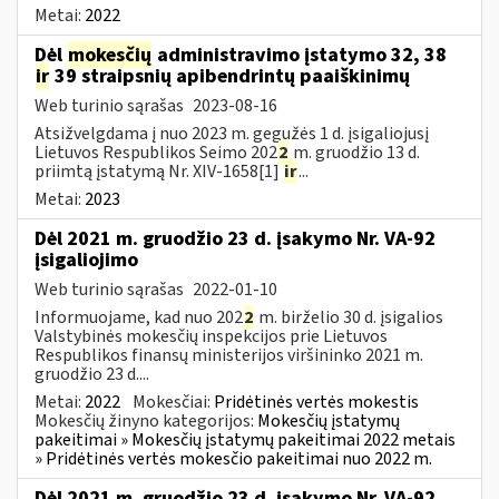
Metai:
2022
Dėl
mokesčių
administravimo įstatymo 32, 38
ir
39 straipsnių apibendrintų paaiškinimų
Web turinio sąrašas
2023-08-16
Atsižvelgdama į nuo 2023 m. gegužės 1 d. įsigaliojusį
Lietuvos Respublikos Seimo 202
2
m. gruodžio 13 d.
priimtą įstatymą Nr. XIV-1658[1]
ir
...
Metai:
2023
Dėl 2021 m. gruodžio 23 d. įsakymo Nr. VA-92
įsigaliojimo
Web turinio sąrašas
2022-01-10
Informuojame, kad nuo 202
2
m. birželio 30 d. įsigalios
Valstybinės mokesčių inspekcijos prie Lietuvos
Respublikos finansų ministerijos viršininko 2021 m.
gruodžio 23 d....
Metai:
2022
Mokesčiai:
Pridėtinės vertės mokestis
Mokesčių žinyno kategorijos:
Mokesčių įstatymų
pakeitimai » Mokesčių įstatymų pakeitimai 2022 metais
» Pridėtinės vertės mokesčio pakeitimai nuo 2022 m.
Dėl 2021 m. gruodžio 23 d. įsakymo Nr. VA-92