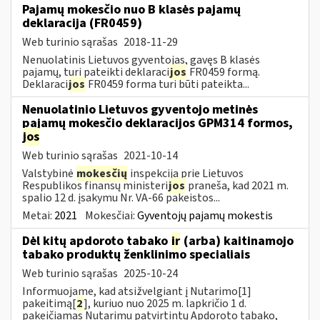
Pajamų mokesčio nuo B klasės pajamų
deklaracija (FR0459)
Web turinio sąrašas
2018-11-29
Nenuolatinis Lietuvos gyventojas, gavęs B klasės
pajamų, turi pateikti deklaraci
jos
FR0459 formą.
Deklaraci
jos
FR0459 forma turi būti pateikta...
Nenuolatinio Lietuvos gyventojo metinės
pajamų mokesčio deklaracijos GPM314 formos,
jos
Web turinio sąrašas
2021-10-14
Valstybinė
mokesčių
inspekcija prie Lietuvos
Respublikos finansų ministeri
jos
praneša, kad 2021 m.
spalio 12 d. įsakymu Nr. VA-66 pakeistos...
Metai:
2021
Mokesčiai:
Gyventojų pajamų mokestis
Dėl kitų apdoroto tabako
ir
(arba) kaitinamojo
tabako produktų ženklinimo specialiais
Web turinio sąrašas
2025-10-24
Informuojame, kad atsižvelgiant į Nutarimo[1]
pakeitimą[
2
], kuriuo nuo 2025 m. lapkričio 1 d.
pakeičiamas Nutarimu patvirtintų Apdoroto tabako,