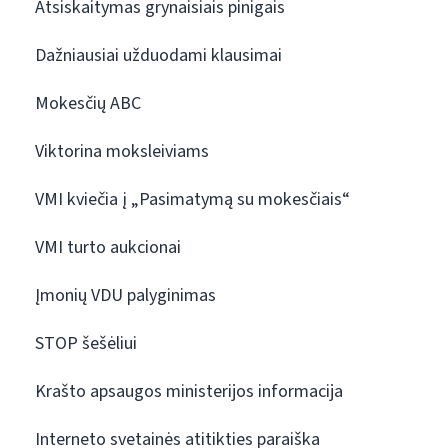
Atsiskaitymas grynaisiais pinigais
Dažniausiai užduodami klausimai
Mokesčių ABC
Viktorina moksleiviams
VMI kviečia į „Pasimatymą su mokesčiais“
VMI turto aukcionai
Įmonių VDU palyginimas
STOP šešėliui
Krašto apsaugos ministerijos informacija
Interneto svetainės atitikties paraiška