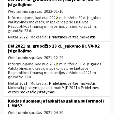
įsigaliojimo
Web turinio sąrašas
2022-01-10
Informuojame, kad nuo 202
2
m. birželio 30 d. įsigalios
Valstybinės mokesčių inspekcijos prie Lietuvos
Respublikos finansų ministerijos viršininko 2021 m.
gruodžio 23 d....
Metai:
2022
Mokesčiai:
Pridėtinės vertės mokestis
Dėl 2021 m. gruodžio 23 d. Įsakymo Nr. VA-92
įsigaliojimo
Web turinio sąrašas
2021-12-29
Informuojame, kad nuo 202
2
m. birželio 30 d. įsigalios
Valstybinės mokesčių inspekcijos prie Lietuvos
Respublikos finansų ministerijos viršininko 2021 m.
gruodžio 23 d....
Metai:
2021
Mokesčiai:
Pridėtinės vertės mokestis
Mokesčių įstatymų pakeitimai:
MĮP 2021 » Pridėtines
vertės mokesčio įstatymas
Kokias duomenų ataskaitas galima suformuoti
i. MAS?
Web turinio sąrašas
2021-04-30