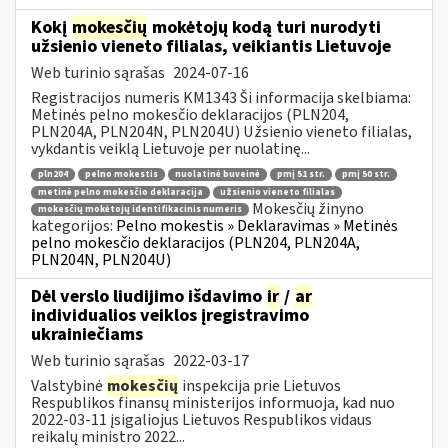
Kokį
mokesčių
mokėtojų kodą turi nurodyti
užsienio vieneto filialas, veikiantis Lietuvoje
Web turinio sąrašas
2024-07-16
Registracijos numeris KM1343 Ši informacija skelbiama:
Metinės pelno mokesčio deklaracijos (PLN204,
PLN204A, PLN204N, PLN204U) Užsienio vieneto filialas,
vykdantis veiklą Lietuvoje per nuolatinę...
pln204
pelno mokestis
nuolatinė buveinė
pmį 51 str.
pmį 50 str.
metinė pelno mokesčio deklaracija
užsienio vieneto filialas
Mokesčių žinyno
mokesčių mokėtojų identifikacinis numeris
kategorijos:
Pelno mokestis » Deklaravimas » Metinės
pelno mokesčio deklaracijos (PLN204, PLN204A,
PLN204N, PLN204U)
Dėl verslo liudijimo išdavimo
ir
/
ar
individualios veiklos įregistravimo
ukrainiečiams
Web turinio sąrašas
2022-03-17
Valstybinė
mokesčių
inspekcija prie Lietuvos
Respublikos finansų ministerijos informuoja, kad nuo
2022-03-11 įsigaliojus Lietuvos Respublikos vidaus
reikalų ministro 2022...