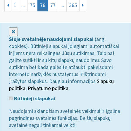
1
...
75
76
77
...
365
Uždaryti
Šioje svetainėje naudojami slapukai
(angl.
cookies). Būtinieji slapukai įdiegiami automatiškai
ir jiems nėra reikalingas Jūsų sutikimas. Taip pat
galite sutikti ir su kitų slapukų naudojimu. Savo
sutikimą bet kada galėsite atšaukti pakeisdami
interneto naršyklės nustatymus ir ištrindami
įrašytus slapukus. Daugiau informacijos
Slapukų
politika
;
Privatumo politika.
Būtinieji slapukai
Naudojami sklandžiam svetainės veikimui ir įgalina
pagrindines svetainės funkcijas. Be šių slapukų
svetainė negali tinkamai veikti.