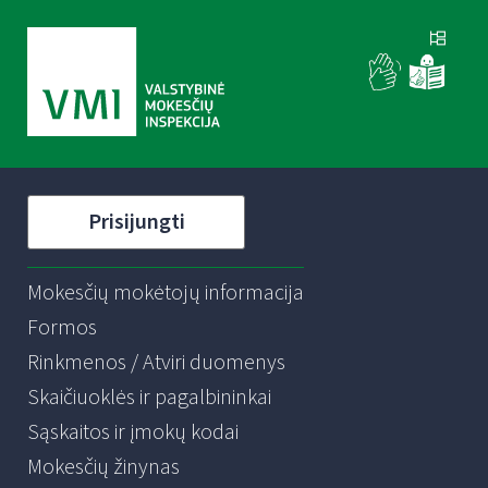
Prisijungti
Mokesčių mokėtojų informacija
Formos
Rinkmenos / Atviri duomenys
Skaičiuoklės ir pagalbininkai
Sąskaitos ir įmokų kodai
Mokesčių žinynas