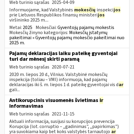
Web turinio sąrašas
2025-04-09
Informuojame, kad Valstybinės
mokesčių
inspekci
jos
prie Lietuvos Respublikos finansų ministeri
jos
viršininko 2025 m....
Metai:
2025
Mokesčiai:
Gyventojų pajamų mokestis
Mokesčių žinyno kategorijos:
Mokesčių įstatymų
pakeitimai » Gyventojų pajamų mokesčio pakeitimai nuo
2025 m.
Pajamų deklaracijas laiku pateikę gyventojai
turi dar mėnesį skirti paramą
Web turinio sąrašas
2020-07-21
2020 m. liepos 20 d., Vilnius. Valstybinė mokesčių
inspekcija (toliau – VMI) informuoja, kad pajamų
deklaracijas iki š. m. liepos 1 d. pateikę gyventojai vis d
ar
gali...
Antikorupcinis visuomenės švietimas
ir
informavimas
Web turinio sąrašas
2021-11-15
Aktuali informacija, susijusi su korupcijos prevencija
Korupcija (lot. corruptio – „gadinimas", „papirkimas")
yra suvokiama kaip bet koks valstybės tarnautojo
ar