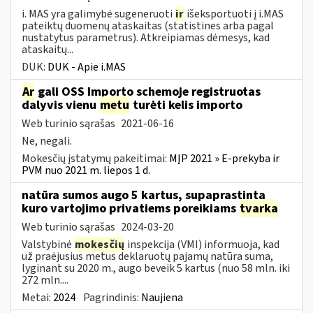
i. MAS yra galimybė sugeneruoti
ir
išeksportuoti į i.MAS
pateiktų duomenų ataskaitas (statistines arba pagal
nustatytus parametrus). Atkreipiamas dėmesys, kad
ataskaitų...
DUK:
DUK - Apie i.MAS
Ar
gali OSS Importo schemoje registruotas
dalyvis vienu
metu
turėti kelis importo
Web turinio sąrašas
2021-06-16
Ne, negali.
Mokesčių įstatymų pakeitimai:
MĮP 2021 » E-prekyba ir
PVM nuo 2021 m. liepos 1 d.
natūra sumos augo 5 kartus, supaprastinta
kuro vartojimo privatiems poreikiams
tvarka
Web turinio sąrašas
2024-03-20
Valstybinė
mokesčių
inspekcija (VMI) informuoja, kad
už praėjusius metus deklaruotų pajamų natūra suma,
lyginant su 2020 m., augo beveik 5 kartus (nuo 58 mln. iki
272 mln....
Metai:
2024
Pagrindinis:
Naujiena