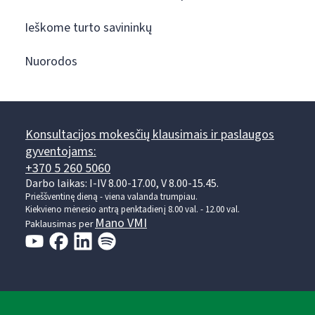
Ieškome turto savininkų
Nuorodos
Konsultacijos mokesčių klausimais ir paslaugos
gyventojams:
+370 5 260 5060
Darbo laikas: I-IV 8.00-17.00, V 8.00-15.45.
Prieššventinę dieną - viena valanda trumpiau.
Kiekvieno mėnesio antrą penktadienį 8.00 val. - 12.00 val.
Mano VMI
Paklausimas per