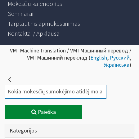
Mokesčių kalendorius
Seminarai
Tarptautinis apmokestinimas
Kontaktai / Apklausa
VMI Machine translation / VMI Машинный перевод /
VMI Машинний переклад (
English
,
Русский
,
Українська
)
Paieška
Kategorijos