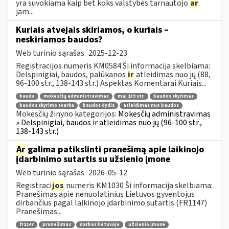
yra suvokiama kaip bet koks valstybės tarnautojo
ar
jam...
Kuriais atvejais skiriamos, o kuriais –
neskiriamos baudos?
Web turinio sąrašas
2025-12-23
Registracijos numeris KM0584 Ši informacija skelbiama:
Delspinigiai, baudos, palūkanos
ir
atleidimas nuo jų (88,
96-100 str., 138-143 str.) Aspektas Komentarai Kuriais...
bauda
mokesčių administravimas
maį 139 str.
baudos skyrimas
baudos skyrimo tvarka
baudos dydis
atleidimas nuo baudos
Mokesčių žinyno kategorijos:
Mokesčių administravimas
» Delspinigiai, baudos ir atleidimas nuo jų (96-100 str.,
138-143 str.)
Ar
galima patikslinti pranešimą apie laikinojo
įdarbinimo sutartis su užsienio įmone
Web turinio sąrašas
2026-05-12
Registraci
jos
numeris KM1030 Ši informacija skelbiama:
Pranešimas apie nenuolatinius Lietuvos gyventojus
dirbančius pagal laikinojo įdarbinimo sutartis (FR1147)
Pranešimas...
fr1147
pranešimas
darbas lietuvoje
užsienio įmonė