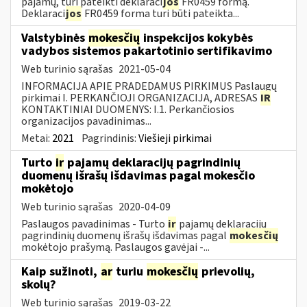
pajamų, turi pateikti deklaraci
jos
FR0459 formą.
Deklaraci
jos
FR0459 forma turi būti pateikta...
Valstybinės
mokesčių
inspekcijos kokybės
vadybos sistemos pakartotinio sertifikavimo
Web turinio sąrašas
2021-05-04
INFORMACIJA APIE PRADEDAMUS PIRKIMUS Paslaugų
pirkimai I. PERKANČIOJI ORGANIZACIJA, ADRESAS
IR
KONTAKTINIAI DUOMENYS: I.1. Perkančiosios
organizacijos pavadinimas...
Metai:
2021
Pagrindinis:
Viešieji pirkimai
Turto
ir
pajamų deklaracijų pagrindinių
duomenų išrašų išdavimas pagal mokesčio
mokėtojo
Web turinio sąrašas
2020-04-09
Paslaugos pavadinimas - Turto
ir
pajamų deklaracijų
pagrindinių duomenų išrašų išdavimas pagal
mokesčių
mokėtojo prašymą. Paslaugos gavėjai -...
Kaip sužinoti,
ar
turiu
mokesčių
prievolių,
skolų?
Web turinio sąrašas
2019-03-22