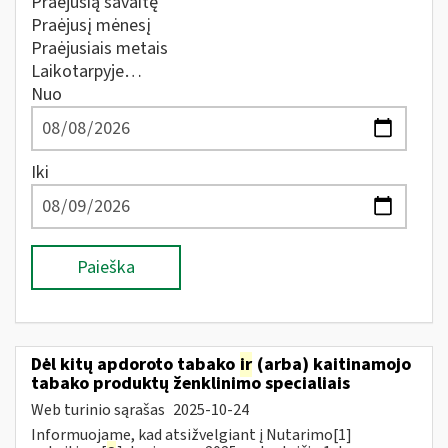
Praėjusią savaitę
Praėjusį mėnesį
Praėjusiais metais
Laikotarpyje…
Nuo
Iki
Paieška
Dėl kitų apdoroto tabako
ir
(arba) kaitinamojo
tabako produktų ženklinimo specialiais
Web turinio sąrašas
2025-10-24
Informuojame, kad atsižvelgiant į Nutarimo[1]