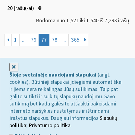
20 Įrašų(-ai)
Rodoma nuo 1,521 iki 1,540 iš 7,293 irašų.
1
...
76
77
78
...
365
Uždaryti
Šioje svetainėje naudojami slapukai
(angl.
cookies). Būtinieji slapukai įdiegiami automatiškai
ir jiems nėra reikalingas Jūsų sutikimas. Taip pat
galite sutikti ir su kitų slapukų naudojimu. Savo
sutikimą bet kada galėsite atšaukti pakeisdami
interneto naršyklės nustatymus ir ištrindami
įrašytus slapukus. Daugiau informacijos
Slapukų
politika
;
Privatumo politika.