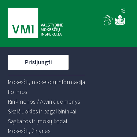
Prisijungti
Mokesčių mokėtojų informacija
Formos
Rinkmenos / Atviri duomenys
Skaičiuoklės ir pagalbininkai
Sąskaitos ir įmokų kodai
Mokesčių žinynas