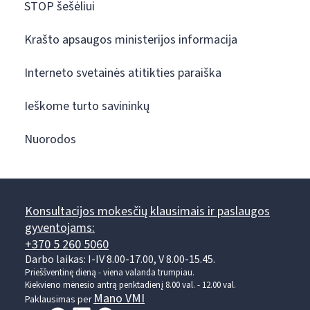
STOP šešėliui
Krašto apsaugos ministerijos informacija
Interneto svetainės atitikties paraiška
Ieškome turto savininkų
Nuorodos
Konsultacijos mokesčių klausimais ir paslaugos
gyventojams:
+370 5 260 5060
Darbo laikas: I-IV 8.00-17.00, V 8.00-15.45.
Prieššventinę dieną - viena valanda trumpiau.
Kiekvieno mėnesio antrą penktadienį 8.00 val. - 12.00 val.
Mano VMI
Paklausimas per