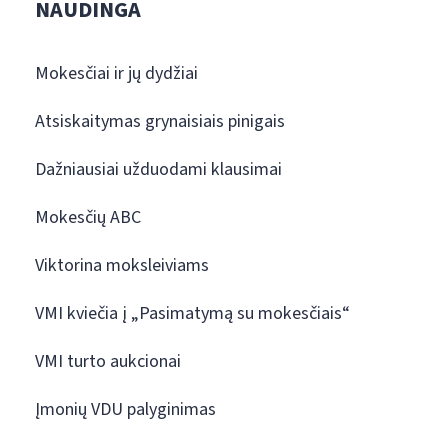
NAUDINGA
Mokesčiai ir jų dydžiai
Atsiskaitymas grynaisiais pinigais
Dažniausiai užduodami klausimai
Mokesčių ABC
Viktorina moksleiviams
VMI kviečia į „Pasimatymą su mokesčiais“
VMI turto aukcionai
Įmonių VDU palyginimas