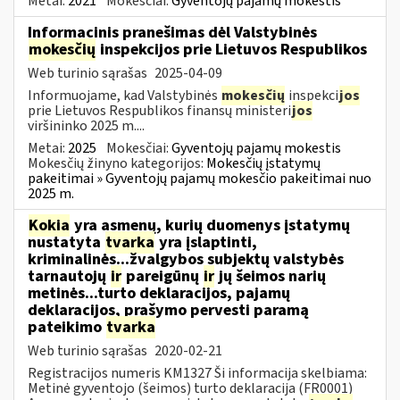
Metai:
2021
Mokesčiai:
Gyventojų pajamų mokestis
Informacinis pranešimas dėl Valstybinės
mokesčių
inspekcijos prie Lietuvos Respublikos
Web turinio sąrašas
2025-04-09
Informuojame, kad Valstybinės
mokesčių
inspekci
jos
prie Lietuvos Respublikos finansų ministeri
jos
viršininko 2025 m....
Metai:
2025
Mokesčiai:
Gyventojų pajamų mokestis
Mokesčių žinyno kategorijos:
Mokesčių įstatymų
pakeitimai » Gyventojų pajamų mokesčio pakeitimai nuo
2025 m.
Kokia
yra asmenų, kurių duomenys įstatymų
nustatyta
tvarka
yra įslaptinti,
kriminalinės...žvalgybos subjektų valstybės
tarnautojų
ir
pareigūnų
ir
jų šeimos narių
metinės...turto deklaracijos, pajamų
deklaracijos, prašymo pervesti paramą
pateikimo
tvarka
Web turinio sąrašas
2020-02-21
Registracijos numeris KM1327 Ši informacija skelbiama:
Metinė gyventojo (šeimos) turto deklaracija (FR0001)