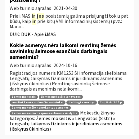
posistemių ?
Web turinio sąrašas
2021-04-30
Prie i.MAS
ir
jos
posistemių galima prisijungti tokiu pat
būdu, kaip
ir
prie kitų VMI informacinių sistemų (pvz.:
Mano...
DUK:
DUK - Apie i.MAS
Kokie asmenys nėra laikomi remtinų žemės
savininkų šeimose esančiais darbingais
asmenimis?
Web turinio sąrašas
2024-10-16
Registracijos numeris KM1253 Ši informacija skelbiama:
Lengvatų taikymas fiziniams ir juridiniams asmenims
(išskyrus ūkininkus) Remtinų savininkų šeimose
darbingais asmenimis nelaikomi:...
žemės mokestis
žemės mokesčio lengvatos
remtini žemės mokesčio savininkai
darbingi asmenys
žmį 8 str 2 d 3 p
žemės mokesčio nemokantys asmenys
Mokesčių žinyno
žemės mokesčio neapmokestinamasis dydis
kategorijos:
Žemės mokestis » Lengvatos (8 str.) »
Lengvatų taikymas fiziniams ir juridiniams asmenims
(išskyrus ūkininkus)