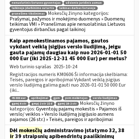
nenuolatinis lietuvos gyventojas
užsienio juridinis asmuo
laikinojo įdarbinimo sutartis
laikinas darbas lietuvoje
Mokesčių žinyno kategorijos:
pranešimo tikslinimas
Prašymai, pažymos ir mokėjimo duomenys » Duomenų
teikimas VMI » Pranešimas apie nenuolatinius Lietuvos
gyventojus dirbančius pagal laikinoj
Kaip apmokestinamos pajamos, gautos
vykdant veiklą įsigijus verslo liudijimą, jeigu
gauta pajamų daugiau kaip nuo 2026-01-01 50
000 Eur (iki 2025-12-31 45 000 Eur) per metus?
Web turinio sąrašas
2025-10-24
Registracijos numeris KM0606 Ši informacija skelbiama:
Teisės, pareigos ir apribojimai Vykdant veiklą įsigijus
verslo liudijimą galima gauti nuo 2026-01-01 50 000 Eur
(iki...
45 000 eur
apribojimai
gpm
pvm mokėtojas
verslo liudijimas
Mokesčių žinyno
gpmį 6 str
gmpį 2 str 22 d
gpmį 18-2 str
kategorijos:
Gyventojų pajamų mokestis » Pajamos iš
verslo/ veiklos » Verslo liudijimą įsigijusio asmens
pajamos (26 str.) » Teisės, pareigos ir apribojimai
Dėl
mokesčių
administravimo įstatymo 32, 38
ir
39 straipsnių apibendrintų paaiškinimų