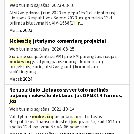
Web turinio sąrašas
2023-08-16
Atsižvelgdama į nuo 2023 m. gegužės 1 d. įsigaliojusį
Lietuvos Respublikos Seimo 202
2
m. gruodžio 13 d.
priimtą įstatymą Nr. XIV-1658[1]
ir
...
Metai:
2023
Mokesčių
įstatymo komentarų projektai
Web turinio sąrašas
2020-08-25
Siūlome susipažinti su VMI prie FM parengtais naujais
mokesčių
įstatymų paaiškinimų - komentarų
projektais, kurie, atsižvelgiant į komentaro
sudėtingumą...
Metai:
2024
Nenuolatinio Lietuvos gyventojo metinės
pajamų mokesčio deklaracijos GPM314 formos,
jos
Web turinio sąrašas
2021-10-14
Valstybinė
mokesčių
inspekcija prie Lietuvos
Respublikos finansų ministeri
jos
praneša, kad 2021 m.
spalio 12 d. įsakymu Nr. VA-66 pakeistos...