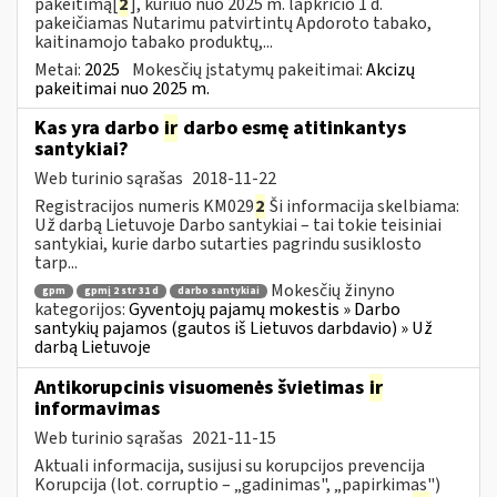
pakeitimą[
2
], kuriuo nuo 2025 m. lapkričio 1 d.
pakeičiamas Nutarimu patvirtintų Apdoroto tabako,
kaitinamojo tabako produktų,...
Metai:
2025
Mokesčių įstatymų pakeitimai:
Akcizų
pakeitimai nuo 2025 m.
Kas yra darbo
ir
darbo esmę atitinkantys
santykiai?
Web turinio sąrašas
2018-11-22
Registracijos numeris KM029
2
Ši informacija skelbiama:
Už darbą Lietuvoje Darbo santykiai – tai tokie teisiniai
santykiai, kurie darbo sutarties pagrindu susiklosto
tarp...
Mokesčių žinyno
gpm
gpmį 2 str 31 d
darbo santykiai
kategorijos:
Gyventojų pajamų mokestis » Darbo
santykių pajamos (gautos iš Lietuvos darbdavio) » Už
darbą Lietuvoje
Antikorupcinis visuomenės švietimas
ir
informavimas
Web turinio sąrašas
2021-11-15
Aktuali informacija, susijusi su korupcijos prevencija
Korupcija (lot. corruptio – „gadinimas", „papirkimas")