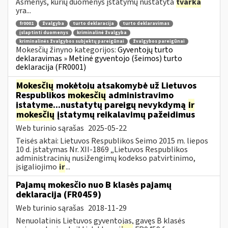
Asmenys, kurių duomenys įstatymų nustatyta
tvarka
yra...
fr0001
žvalgyba
turto deklaracija
turto deklaravimas
įslaptinti duomenys
kriminalinė žvalgyba
kriminalinės žvalgybos subjektų pareigūnai
žvalgybos pareigūnai
Mokesčių žinyno kategorijos:
Gyventojų turto
deklaravimas » Metinė gyventojo (šeimos) turto
deklaracija (FR0001)
Mokesčių
mokėtojų atsakomybė už Lietuvos
Respublikos
mokesčių
administravimo
įstatyme...nustatytų pareigų nevykdymą
ir
mokesčių
įstatymų reikalavimų pažeidimus
Web turinio sąrašas
2025-05-22
Teisės aktai: Lietuvos Respublikos Seimo 2015 m. liepos
10 d. įstatymas Nr. XII-1869 „Lietuvos Respublikos
administracinių nusižengimų kodekso patvirtinimo,
įsigaliojimo
ir
...
Pajamų mokesčio nuo B klasės pajamų
deklaracija (FR0459)
Web turinio sąrašas
2018-11-29
Nenuolatinis Lietuvos gyventojas, gavęs B klasės