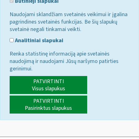
Būtinieji slapukai
Naudojami sklandžiam svetainės veikimui ir įgalina
pagrindines svetainės funkcijas. Be šių slapukų
svetainė negali tinkamai veikti.
Analitiniai slapukai
Renka statistinę informaciją apie svetainės
naudojimą ir naudojami Jūsų naršymo patirties
gerinimui.
PATVIRTINTI
Visus slapukus
PATVIRTINTI
Pasirinktus slapukus