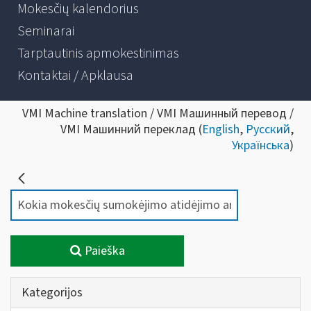
Mokesčių kalendorius
Seminarai
Tarptautinis apmokestinimas
Kontaktai / Apklausa
VMI Machine translation / VMI Машинный перевод /
VMI Машинний переклад (
English
,
Русский
,
Українська
)
Paieška
Kategorijos