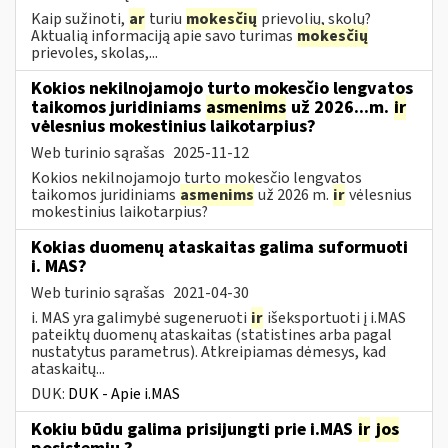
Kaip sužinoti,
ar
turiu
mokesčių
prievolių, skolų?
Aktualią informaciją apie savo turimas
mokesčių
prievoles, skolas,...
Kokios nekilnojamojo turto mokesčio lengvatos
taikomos juridiniams
asmenims
už 2026...m.
ir
vėlesnius mokestinius laikotarpius?
Web turinio sąrašas
2025-11-12
Kokios nekilnojamojo turto mokesčio lengvatos
taikomos juridiniams
asmenims
už 2026 m.
ir
vėlesnius
mokestinius laikotarpius?
Kokias duomenų ataskaitas galima suformuoti
i. MAS?
Web turinio sąrašas
2021-04-30
i. MAS yra galimybė sugeneruoti
ir
išeksportuoti į i.MAS
pateiktų duomenų ataskaitas (statistines arba pagal
nustatytus parametrus). Atkreipiamas dėmesys, kad
ataskaitų...
DUK:
DUK - Apie i.MAS
Kokiu būdu galima prisijungti prie i.MAS
ir
jos