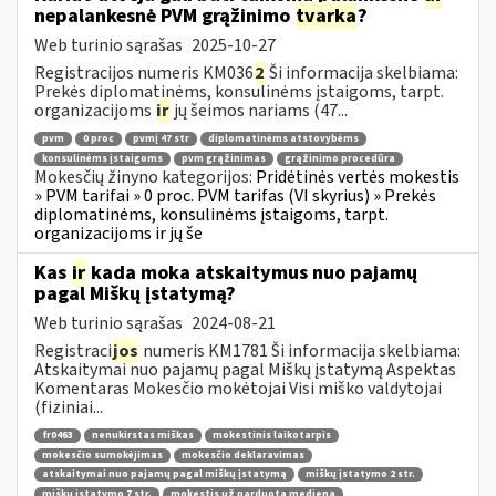
nepalankesnė PVM grąžinimo
tvarka
?
Web turinio sąrašas
2025-10-27
Registracijos numeris KM036
2
Ši informacija skelbiama:
Prekės diplomatinėms, konsulinėms įstaigoms, tarpt.
organizacijoms
ir
jų šeimos nariams (47...
pvm
0 proc
pvmį 47 str
diplomatinėms atstovybėms
konsulinėms įstaigoms
pvm grąžinimas
grąžinimo procedūra
Mokesčių žinyno kategorijos:
Pridėtinės vertės mokestis
» PVM tarifai » 0 proc. PVM tarifas (VI skyrius) » Prekės
diplomatinėms, konsulinėms įstaigoms, tarpt.
organizacijoms ir jų še
Kas
ir
kada moka atskaitymus nuo pajamų
pagal Miškų įstatymą?
Web turinio sąrašas
2024-08-21
Registraci
jos
numeris KM1781 Ši informacija skelbiama:
Atskaitymai nuo pajamų pagal Miškų įstatymą Aspektas
Komentaras Mokesčio mokėtojai Visi miško valdytojai
(fiziniai...
fr0463
nenukirstas miškas
mokestinis laikotarpis
mokesčio sumokėjimas
mokesčio deklaravimas
atskaitymai nuo pajamų pagal miškų įstatymą
miškų įstatymo 2 str.
miškų įstatymo 7 str.
mokestis už parduotą medieną