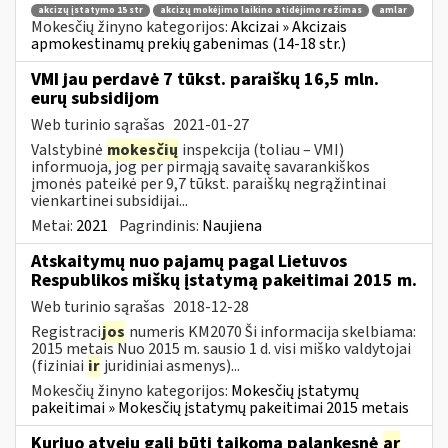
akcizų įstatymo 15 str
akcizų mokėjimo laikino atidėjimo režimas
amlar
Mokesčių žinyno kategorijos:
Akcizai » Akcizais
apmokestinamų prekių gabenimas (14-18 str.)
VMI jau perdavė 7 tūkst. paraiškų 16,5 mln.
eurų subsidijom
Web turinio sąrašas
2021-01-27
Valstybinė
mokesčių
inspekcija (toliau – VMI)
informuoja, jog per pirmąją savaitę savarankiškos
įmonės pateikė per 9,7 tūkst. paraiškų negrąžintinai
vienkartinei subsidijai...
Metai:
2021
Pagrindinis:
Naujiena
Atskaitymų nuo pajamų pagal Lietuvos
Respublikos miškų įstatymą pakeitimai 2015 m.
Web turinio sąrašas
2018-12-28
Registraci
jos
numeris KM2070 Ši informacija skelbiama:
2015 metais Nuo 2015 m. sausio 1 d. visi miško valdytojai
(fiziniai
ir
juridiniai asmenys)...
Mokesčių žinyno kategorijos:
Mokesčių įstatymų
pakeitimai » Mokesčių įstatymų pakeitimai 2015 metais
Kuriuo atveju gali būti taikoma palankesnė
ar