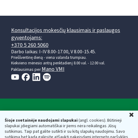
Konsultacijos mokesčių klausimais ir paslaugos
gyventojams:
+370 5 260 5060
Darbo laikas: I-IV 8.00-17.00, V 8.00-15.45.
Prieššventinę dieną - viena valanda trumpiau.
Kiekvieno mėnesio antrą penktadienį 8.00 val. - 12.00 val.
Mano VMI
Paklausimas per
Valstybinė mokesčių inspekcija prie Lietuvos
U
Respublikos finansų ministerijos
Šioje svetainėje naudojami slapukai
(angl. cookies). Būtinieji
slapukai įdiegiami automatiškai ir jiems nėra reikalingas Jūsų
Biudžetinė įstaiga. Juridinio asmens kodas — 188659752,
sutikimas. Taip pat galite sutikti ir su kitų slapukų naudojimu. Savo
adresas: Vasario 16-osios g. 14, 01107 Vilnius, Lietuva, el.paštas:
sutikimą bet kada galėsite atšaukti pakeisdami interneto naršyklės