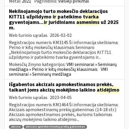
Metai:
2021
Pagrindinis:
Viešieji pirkimai
Nekilnojamojo turto mokesčio deklaracijos
KIT711 užpildymo
ir
pateikimo
tvarka
gyventojams...
ir
juridiniams
asmenims
už 2025
m.
Web turinio sąrašas
2026-02-02
Registracijos numeris KM3145 Ši informacija skelbiama:
Pelno ir kitų mokesčių klausimais Seminaro
„Nekilnojamojo turto mokesčio deklaracijos KIT711
užpildymo ir pateikimo tvarka gyventojams ir...
Mokesčių žinyno kategorijos:
VMI seminarai » Seminarų
medžiaga » Pelno ir kitų mokesčių klausimais
VMI
seminarai » Seminarų medžiaga
išgabentos akcizais apmokestinamos prekės,
taikant joms akcizų mokėjimo laikino
atidėjimo
Web turinio sąrašas
2023-04-05
Registracijos numeris KM1464 Ši informacija skelbiama:
Akcizais apmokestinamų prekių gabenimas (14-18 str.)
Akcizais apmokestinamos prekės, kurioms taikomas
akcizų mokėjimo laikino atidėjimo...
akcizai
akcizais apmokestinamų prekių gabenimas