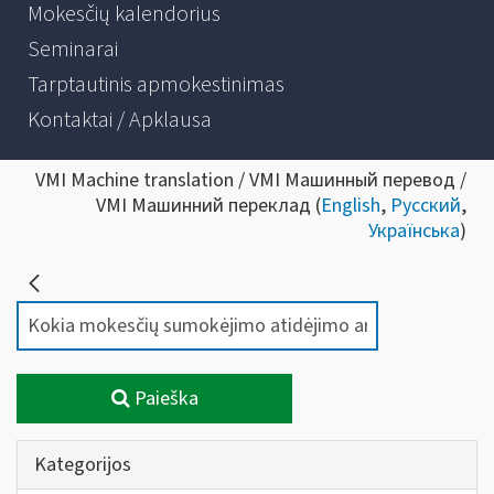
Mokesčių kalendorius
Seminarai
Tarptautinis apmokestinimas
Kontaktai / Apklausa
VMI Machine translation / VMI Машинный перевод /
VMI Машинний переклад (
English
,
Русский
,
Українська
)
Paieška
Kategorijos