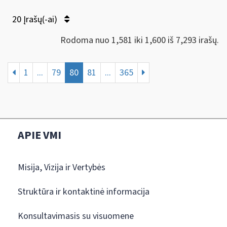
20 Įrašų(-ai)
Rodoma nuo 1,581 iki 1,600 iš 7,293 irašų.
1
...
79
80
81
...
365
APIE VMI
Misija, Vizija ir Vertybės
Struktūra ir kontaktinė informacija
Konsultavimasis su visuomene