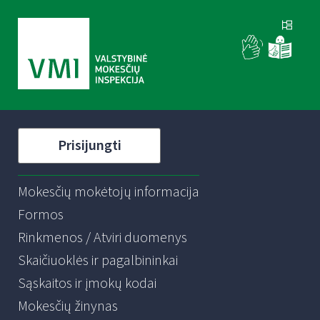
Prisijungti
Mokesčių mokėtojų informacija
Formos
Rinkmenos / Atviri duomenys
Skaičiuoklės ir pagalbininkai
Sąskaitos ir įmokų kodai
Mokesčių žinynas