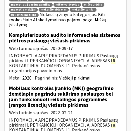
mokestis už parduotą mišką
miško valdytojas
miškų urėdija
mokesčio mokėjai
mokesčio objektas
mokesčio tarifai
Mokesčių žinyno kategorijos:
Kiti
žaliavinė mediena
mokesčiai » Atskaitymai nuo pajamų pagal Miškų
įstatymą
Kompiuterizuoto audito informacinės sistemos
plėtros paslaugų viešasis pirkimas
Web turinio sąrašas
2020-09-17
INFORMACIJA APIE PRADEDAMUS PIRKIMUS Paslaugų
pirkimai I. PERKANČIOJI ORGANIZACIJA, ADRESAS
IR
KONTAKTINIAI DUOMENYS: I.1. Perkančiosios
organizacijos pavadinimas...
Metai:
2020
Pagrindinis:
Viešieji pirkimai
Mobilaus kontrolės įrankio (MKĮ) geografinio
žemėlapio pagrindu sukūrimo paslaugos bei
jam funkcionuoti reikalingos programinės
įrangos licencijų viešasis pirkimas
Web turinio sąrašas
2022-02-21
INFORMACIJA APIE PRADEDAMUS PIRKIMUS Paslaugų
pirkimai I. PERKANČIOJI ORGANIZACIJA, ADRESAS
IR
KONTAKTINIAI DUOMENYS: I.1. Perkančiosios