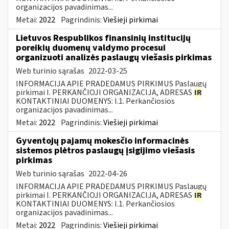
organizacijos pavadinimas...
Metai:
2022
Pagrindinis:
Viešieji pirkimai
Lietuvos Respublikos finansinių institucijų
poreikių duomenų valdymo procesui
organizuoti analizės paslaugų viešasis pirkimas
Web turinio sąrašas
2022-03-25
INFORMACIJA APIE PRADEDAMUS PIRKIMUS Paslaugų
pirkimai I. PERKANČIOJI ORGANIZACIJA, ADRESAS
IR
KONTAKTINIAI DUOMENYS: I.1. Perkančiosios
organizacijos pavadinimas...
Metai:
2022
Pagrindinis:
Viešieji pirkimai
Gyventojų pajamų mokesčio informacinės
sistemos plėtros paslaugų įsigijimo viešasis
pirkimas
Web turinio sąrašas
2022-04-26
INFORMACIJA APIE PRADEDAMUS PIRKIMUS Paslaugų
pirkimai I. PERKANČIOJI ORGANIZACIJA, ADRESAS
IR
KONTAKTINIAI DUOMENYS: I.1. Perkančiosios
organizacijos pavadinimas...
Metai:
2022
Pagrindinis:
Viešieji pirkimai