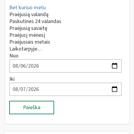
Bet kuriuo metu
Praėjusią valandą
Paskutines 24 valandas
Praėjusią savaitę
Praėjusį mėnesį
Praėjusiais metais
Laikotarpyje…
Nuo
Iki
Paieška