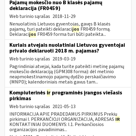
Pajamų mokesčio nuo B klasės pajamų
deklaracija (FR0459)
Web turinio sąrašas
2018-11-29
Nenuolatinis Lietuvos gyventojas, gavęs B klasės
pajamų, turi pateikti deklaraci
jos
FR0459 formą.
Deklaraci
jos
FR0459 forma turi būti pateikta...
Kuriais atvejais nuolatiniai Lietuvos gyventojai
privalo deklaruoti 2018 m. pajamas?
Web turinio sąrašas
2019-03-19
Pagrindiniai atvejai, kada turite pateikti metinę pajamų
mokesčio deklaraciją (GPM308 forma): dėl metinio
neapmokestinamojo pajamų dydžio perskaičiavimo
(MNPD); kalendoriniais metais gavus tam...
Kompiuterinės
ir
programinės įrangos viešasis
pirkimas
Web turinio sąrašas
2021-05-13
INFORMACIJA APIE PRADEDAMUS PIRKIMUS Prekių
pirkimai I. PERKANČIOJI ORGANIZACIJA, ADRESAS
IR
KONTAKTINIAI DUOMENYS: I.1. Perkančiosios
organizacijos pavadinimas...