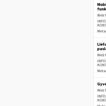
Mobi
funk
Web t
INFO
KONTA
Metai
Liet
pasl
Web t
INFO
KONTA
Metai
Gyve
Web t
INFO
KONTA