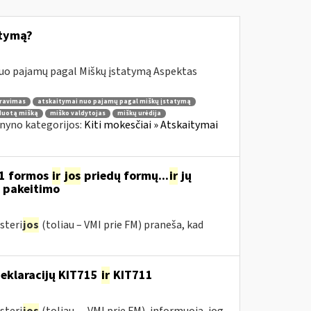
atymą?
nuo pajamų pagal Miškų įstatymą Aspektas
ravimas
atskaitymai nuo pajamų pagal miškų įstatymą
duotą mišką
miško valdytojas
miškų urėdija
nyno kategorijos:
Kiti mokesčiai » Atskaitymai
11 formos
ir
jos
priedų formų...
ir
jų
“ pakeitimo
steri
jos
(toliau – VMI prie FM) praneša, kad
deklaracijų KIT715
ir
KIT711