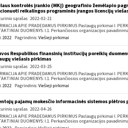
laus kontrolės įrankio (MKĮ) geografinio žemėlapio pag
cionuoti reikalingos programinės įrangos licencijų vieša
urinio sąrašas
2022-02-21
RMACIJA APIE PRADEDAMUS PIRKIMUS Paslaugų pirkimai I. PER
KTINIAI DUOMENYS: I.1. Perkančiosios organizacijos pavadinimas
:
2022
Pagrindinis:
Viešieji pirkimai
uvos Respublikos finansinių institucijų poreikių duomen
augų viešasis pirkimas
urinio sąrašas
2022-03-25
RMACIJA APIE PRADEDAMUS PIRKIMUS Paslaugų pirkimai I. PER
KTINIAI DUOMENYS: I.1. Perkančiosios organizacijos pavadinimas
:
2022
Pagrindinis:
Viešieji pirkimai
ntojų pajamų mokesčio informacinės sistemos plėtros pa
urinio sąrašas
2022-04-26
RMACIJA APIE PRADEDAMUS PIRKIMUS Paslaugų pirkimai I. PER
KTINIAI DUOMENYS: I.1. Perkančiosios organizacijos pavadinimas