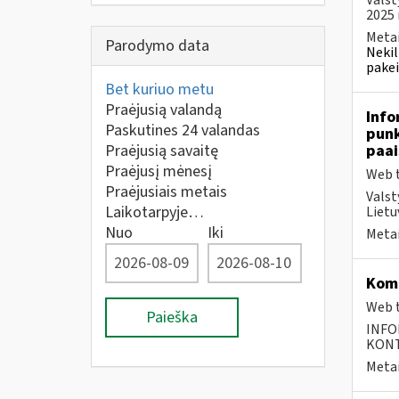
Valst
2025 m
Metai
Parodymo data
Nekil
pakei
Bet kuriuo metu
Praėjusią valandą
Info
Paskutines 24 valandas
punk
Praėjusią savaitę
paai
Praėjusį mėnesį
Web t
Praėjusiais metais
Valst
Laikotarpyje…
Lietu
Nuo
Iki
Metai
Komp
Web t
Paieška
INFO
KONTA
Metai