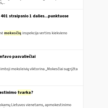
,...
01 straipsnio 1 dalies...punktuose
inė
mokesčių
inspekcija vertins kiekvieno
mfavo pasvaliečiai
šimtoji moksleivių viktorina „Mokesčiai sugrįžta
kestinimo
tvarka
?
šmokamų Lietuvos vienetams, apmokestinimo