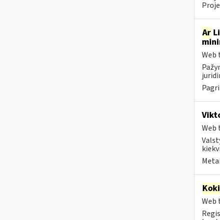
Proje
Ar
Li
mini
Web t
Pažym
jurid
Pagri
Vikt
Web t
Valst
kiekv
Metai
Kok
Web t
Regis