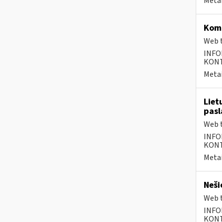
Metai
Komp
Web t
INFO
KONTA
Metai
Liet
pasl
Web t
INFO
KONTA
Metai
Neši
Web t
INFO
KONTA