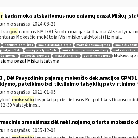
ir
kada moka atskaitymus nuo pajamų pagal Miškų įst
urinio sąrašas
2024-08-21
traci
jos
numeris KM1781 Ši informacija skelbiama: Atskaitymai 
taras Mokesčio mokėtojai Visi miško valdytojai (fiziniai...
nenukirstas miškas
mokestinis laikotarpis
mokesčio sumokėjimas
mokesčio dekla
įstatymo 2 str.
miškų įstatymo 7 str.
mokestis už parduotą medieną
mokestis už par
Mokesčių ži
čio mokėjai
mokesčio objektas
mokesčio tarifai
žaliavinė mediena
ajamų pagal Miškų įstatymą
3 „Dėl Pavyzdinės pajamų mokesčio deklaracijos GPM3
ldymo, pateikimo bei tikslinimo taisyklių patvirtinimo
urinio sąrašas
2021-01-05
ybinė
mokesčių
inspekcija prie Lietuvos Respublikos finansų mini
12-30 Valstybinės...
rmacinis pranešimas dėl nekilnojamojo turto mokesčio 
urinio sąrašas
2025-12-01