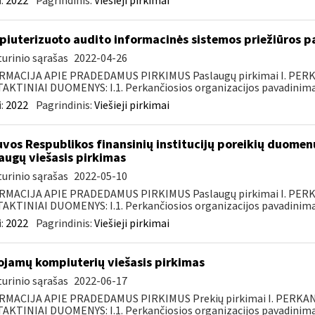
:
2022
Pagrindinis:
Viešieji pirkimai
iuterizuoto audito informacinės sistemos priežiūros pa
urinio sąrašas
2022-04-26
RMACIJA APIE PRADEDAMUS PIRKIMUS Paslaugų pirkimai I. PER
KTINIAI DUOMENYS: I.1. Perkančiosios organizacijos pavadinimas
:
2022
Pagrindinis:
Viešieji pirkimai
uvos Respublikos finansinių institucijų poreikių duomen
augų viešasis pirkimas
urinio sąrašas
2022-05-10
RMACIJA APIE PRADEDAMUS PIRKIMUS Paslaugų pirkimai I. PER
KTINIAI DUOMENYS: I.1. Perkančiosios organizacijos pavadinimas
:
2022
Pagrindinis:
Viešieji pirkimai
ojamų kompiuterių viešasis pirkimas
urinio sąrašas
2022-06-17
RMACIJA APIE PRADEDAMUS PIRKIMUS Prekių pirkimai I. PERKA
KTINIAI DUOMENYS: I.1. Perkančiosios organizacijos pavadinimas