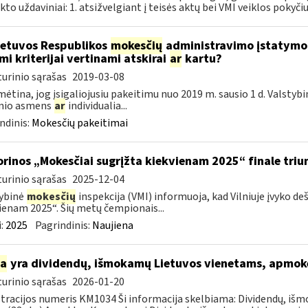
kto uždaviniai: 1. atsižvelgiant į teisės aktų bei VMI veiklos pokyčius
etuvos Respublikos
mokesčių
administravimo įstatymo 4
mi kriterijai vertinami atskirai
ar
kartu?
urinio sąrašas
2019-03-08
ėtina, jog įsigaliojusiu pakeitimu nuo 2019 m. sausio 1 d. Valstyb
inio asmens
ar
individualia...
ndinis:
Mokesčių pakeitimai
orinos „Mokesčiai sugrįžta kiekvienam 2025“ finale triu
urinio sąrašas
2025-12-04
ybinė
mokesčių
inspekcija (VMI) informuoja, kad Vilniuje įvyko de
ienam 2025“. Šių metų čempionais...
:
2025
Pagrindinis:
Naujiena
ia
yra dividendų, išmokamų Lietuvos vienetams, apmo
urinio sąrašas
2026-01-20
tracijos numeris KM1034 Ši informacija skelbiama: Dividendų, i