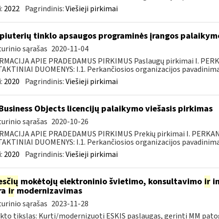
:
2022
Pagrindinis:
Viešieji pirkimai
iuterių tinklo apsaugos programinės įrangos palaikymo
urinio sąrašas
2020-11-04
RMACIJA APIE PRADEDAMUS PIRKIMUS Paslaugų pirkimai I. PER
KTINIAI DUOMENYS: I.1. Perkančiosios organizacijos pavadinimas
:
2020
Pagrindinis:
Viešieji pirkimai
Business Objects licencijų palaikymo viešasis pirkimas
urinio sąrašas
2020-10-26
RMACIJA APIE PRADEDAMUS PIRKIMUS Prekių pirkimai I. PERKA
KTINIAI DUOMENYS: I.1. Perkančiosios organizacijos pavadinimas
:
2020
Pagrindinis:
Viešieji pirkimai
sčių
mokėtojų elektroninio švietimo, konsultavimo
ir
in
ra
ir
modernizavimas
urinio sąrašas
2023-11-28
kto tikslas: Kurti/modernizuoti ESKIS paslaugas, gerinti MM pat