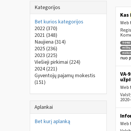
Kategorijos
Kas
Bet kurios kategorijos
Web t
2022
(370)
Regis
2021
(348)
Komen
Naujiena
(314)
fr0463
2025
(236)
miškų 
mokes
2023
(225)
nuo p
Viešieji pirkimai
(224)
2024
(221)
VA-9
Gyventojų pajamų mokestis
užpi
(151)
Web t
Valst
2020-
Aplankai
Info
Bet kurį aplanką
Web t