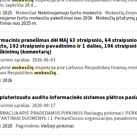
ybinė
mokesčių
inspekcija prie Lietuvos Respublikos finansų mini
. lapkričio 28 d....
:
2025
Mokesčiai:
Nekilnojamojo turto mokestis
Mokesčių žinyn
nojamo turto mokesčio pakeitimai nuo 2026
Mokesčių įstatymų 
timai nuo 2025 m.
rmacinis pranešimas dėl MAĮ 63 straipsnio, 64 straipsni
to, 102 straipsnio pavadinimo
ir
1 dalies, 106 straipsni
škinimų (komentarų)
urinio sąrašas
2026-06-03
ybinė
mokesčių
inspekcija prie Lietuvos Respublikos finansų mini
vos Respublikos
mokesčių
...
:
2026
iuterizuoto audito informacinės sistemos plėtros pasl
urinio sąrašas
2020-09-17
RMACIJA APIE PRADEDAMUS PIRKIMUS Paslaugų pirkimai I. PER
KTINIAI DUOMENYS: I.1. Perkančiosios organizacijos pavadinimas
:
2020
Pagrindinis:
Viešieji pirkimai