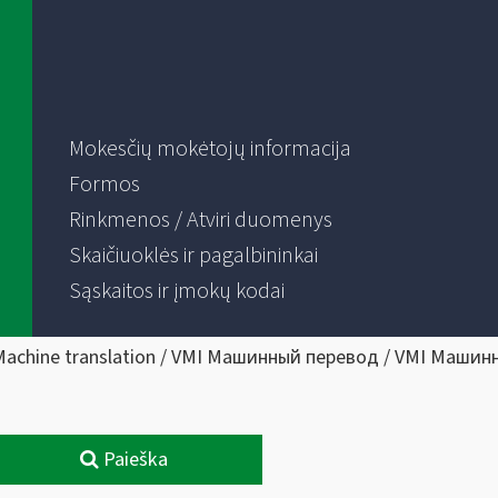
Mokesčių mokėtojų informacija
Formos
Rinkmenos / Atviri duomenys
Skaičiuoklės ir pagalbininkai
Sąskaitos ir įmokų kodai
Machine translation / VMI Машинный перевод / VMI Машин
Paieška