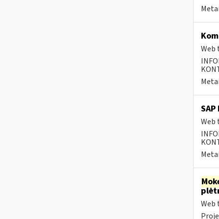
Metai
Komp
Web t
INFO
KONTA
Metai
SAP 
Web t
INFO
KONTA
Metai
Moke
plėt
Web t
Proje