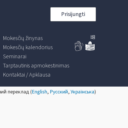
Prisijungti
Mokesčių žinynas
Mokesčių kalendorius
Seminarai
Tarptautinis apmokestinimas
Kontaktai / Apklausa
ний переклад (
English
,
Русский
,
Українська
)