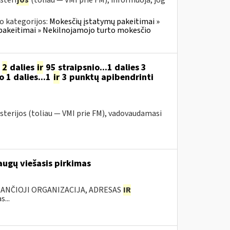
steri
jos
(toliau — VMI prie FM), informuoja, jog
o kategorijos:
Mokesčių įstatymų pakeitimai »
pakeitimai » Nekilnojamojo turto mokesčio
o
2
dalies
ir
95 straipsnio...1 dalies 3
o 1 dalies...1
ir
3 punktų apibendrinti
sterijos (toliau — VMI prie FM), vadovaudamasi
augų viešasis pirkimas
KANČIOJI ORGANIZACIJA, ADRESAS
IR
...