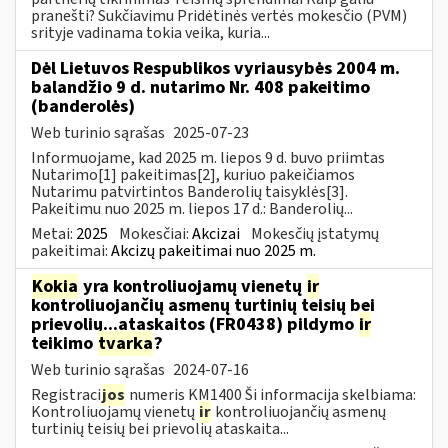
pranešti? Sukčiavimu Pridėtinės vertės mokesčio (PVM)
srityje vadinama tokia veika, kuria...
Dėl Lietuvos Respublikos vyriausybės 2004 m.
balandžio 9 d. nutarimo Nr. 408 pakeitimo
(banderolės)
Web turinio sąrašas
2025-07-23
Informuojame, kad 2025 m. liepos 9 d. buvo priimtas
Nutarimo[1] pakeitimas[2], kuriuo pakeičiamos
Nutarimu patvirtintos Banderolių taisyklės[3].
Pakeitimu nuo 2025 m. liepos 17 d.: Banderolių...
Metai:
2025
Mokesčiai:
Akcizai
Mokesčių įstatymų
pakeitimai:
Akcizų pakeitimai nuo 2025 m.
Kokia
yra kontroliuojamų vienetų
ir
kontroliuojančių asmenų turtinių teisių bei
prievolių...ataskaitos (FR0438) pildymo
ir
teikimo
tvarka
?
Web turinio sąrašas
2024-07-16
Registraci
jos
numeris KM1400 Ši informacija skelbiama:
Kontroliuojamų vienetų
ir
kontroliuojančių asmenų
turtinių teisių bei prievolių ataskaita...