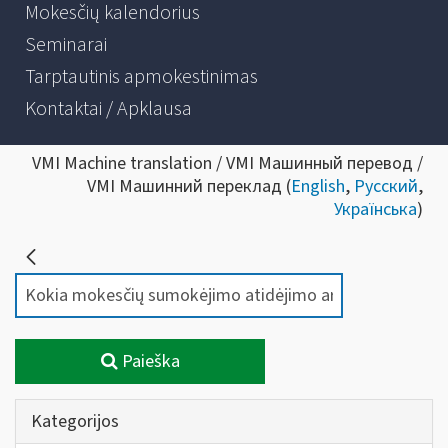
Mokesčių kalendorius
Seminarai
Tarptautinis apmokestinimas
Kontaktai / Apklausa
VMI Machine translation / VMI Машинный перевод /
VMI Машинний переклад (
English
,
Русский
,
Українська
)
Paieška
Kategorijos