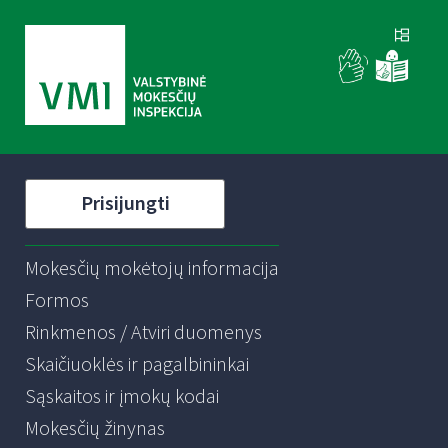
Prisijungti
Mokesčių mokėtojų informacija
Formos
Rinkmenos / Atviri duomenys
Skaičiuoklės ir pagalbininkai
Sąskaitos ir įmokų kodai
Mokesčių žinynas