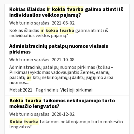
Kokias išlaidas
ir
kokia
tvarka
galima atimti iš
individualios veiklos pajamų?
Web turinio sąrašas
2021-06-02
Kokias išlaidas
ir
kokia
tvarka
galima atimti iš
individualios veiklos pajamų?
Administracinių patalpų nuomos viešasis
pirkimas
Web turinio sąrašas
2021-10-08
Administracinių patalpų nuomos pirkimas (toliau –
Pirkimas) vykdomas vadovaujantis Žemės, esamų
pastatų
ar
kitų nekilnojamųjų daiktų įsigijimo arba
nuomos...
Metai:
2021
Pagrindinis:
Viešieji pirkimai
Kokia
tvarka
taikomos nekilnojamojo turto
mokesčio lengvatos?
Web turinio sąrašas
2020-12-02
Kokia
tvarka
taikomos nekilnojamojo turto mokesčio
lengvatos?