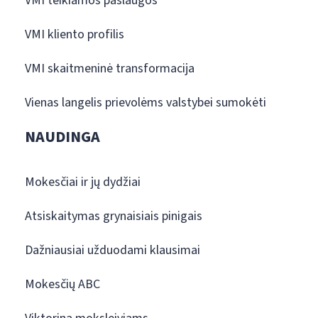
VMI teikiamos paslaugos
VMI kliento profilis
VMI skaitmeninė transformacija
Vienas langelis prievolėms valstybei sumokėti
NAUDINGA
Mokesčiai ir jų dydžiai
Atsiskaitymas grynaisiais pinigais
Dažniausiai užduodami klausimai
Mokesčių ABC