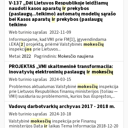
V-137 „Dėl Lietuvos Respublikoje leidžiamų
naudoti kasos aparatų
ir
prekybos
(paslaugų...teikimo) automatų modelių sąrašo
bei Kasos aparatų
ir
prekybos (paslaugų
teikimo
Web turinio sąrašas
2022-11-09
Informuojame, kad VMI prie FM[1], įgyvendindama
i.EKA[
2
] projektą, priėmė Valstybinės
mokesčių
inspekci
jos
prie Lietuvos...
Metai:
2022
Pagrindinis:
Mokesčio naujiena
PROJEKTAS „VMI skaitmeninė transformacija:
inovatyvių elektroninių paslaugų
ir
mokesčių
Web turinio sąrašas
2024-03-15
Problemos aktualumas Valstybinė
mokesčių
inspekcija
prie Lietuvos Respublikos finansų ministerijos (toliau ―
VMI) susiduria su problemomis, kurios bus išspręstos,...
Vadovų darbotvarkių archyvas 2017 - 2018 m.
Web turinio sąrašas
2024-10-18
Valstybinė
mokesčių
inspekcija prie Finansų
ministerijos Data
ir
laikas Tema Informacija 2018-12-20