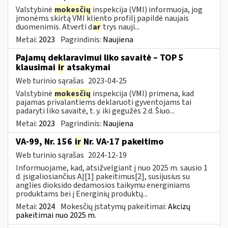
Valstybinė
mokesčių
inspekcija (VMI) informuoja, jog
įmonėms skirtą VMI kliento profilį papildė naujais
duomenimis. Atverti d
ar
trys nauji...
Metai:
2023
Pagrindinis:
Naujiena
Pajamų deklaravimui liko savaitė – TOP 5
klausimai
ir
atsakymai
Web turinio sąrašas
2023-04-25
Valstybinė
mokesčių
inspekcija (VMI) primena, kad
pajamas privalantiems deklaruoti gyventojams tai
padaryti liko savaitė, t. y. iki gegužės 2 d. Šiuo...
Metai:
2023
Pagrindinis:
Naujiena
VA-99, Nr. 156
ir
Nr. VA-17 pakeitimo
Web turinio sąrašas
2024-12-19
Informuojame, kad, atsižvelgiant į nuo 2025 m. sausio 1
d. įsigaliosiančius AĮ[1] pakeitimus[2], susijusius su
anglies dioksido dedamosios taikymu energiniams
produktams bei į Energinių produktų...
Metai:
2024
Mokesčių įstatymų pakeitimai:
Akcizų
pakeitimai nuo 2025 m.