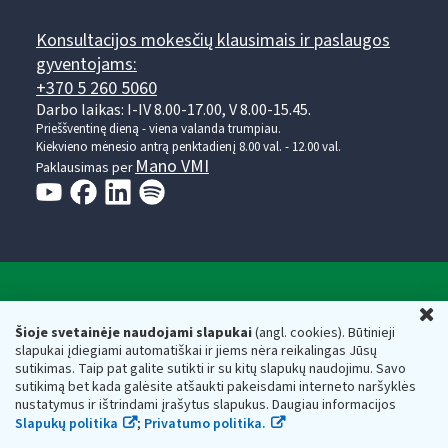
Konsultacijos mokesčių klausimais ir paslaugos
gyventojams:
+370 5 260 5060
Darbo laikas: I-IV 8.00-17.00, V 8.00-15.45.
Prieššventinę dieną - viena valanda trumpiau.
Kiekvieno mėnesio antrą penktadienį 8.00 val. - 12.00 val.
Mano VMI
Paklausimas per
Valstybinė mokesčių inspekcija prie Lietuvos
U
Respublikos finansų ministerijos
Šioje svetainėje naudojami slapukai
(angl. cookies). Būtinieji
slapukai įdiegiami automatiškai ir jiems nėra reikalingas Jūsų
Biudžetinė įstaiga. Juridinio asmens kodas — 188659752,
sutikimas. Taip pat galite sutikti ir su kitų slapukų naudojimu. Savo
adresas: Vasario 16-osios g. 14, 01107 Vilnius, Lietuva, el.paštas:
sutikimą bet kada galėsite atšaukti pakeisdami interneto naršyklės
vmi@vmi.lt
, E. pristatymo dėžutės adresas 188659752
nustatymus ir ištrindami įrašytus slapukus. Daugiau informacijos
Duomenys apie Valstybinę mokesčių inspekciją prie Lietuvos
Slapukų politika
;
Privatumo politika.
Respublikos finansų ministerijos kaupiami ir saugomi Juridinių
asmenų registre