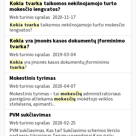
Kokia
tvarka
taikomos nekilnojamojo turto
mokesčio lengvatos?
Web turinio sąrašas
2020-11-17
Kokia
tvarka
taikomos nekilnojamojo turto mokesčio
lengvatos?
Kokia
yra įmonės kasos dokumentų įforminimo
tvarka
?
Web turinio sąrašas
2019-03-04
Kokia
yra įmonės kasos dokumentų įforminimo
tvarka
?
Mokestinis tyrimas
Web turinio sąrašas
2020-04-07
Mokestinis tyrimas – tai
mokesčių
administratoriaus
pareigūno atliekama
mokesčių
mokėtojo veiklos
stebėsena, apimanti...
PVM sukčiavimas
Web turinio sąrašas
2020-02-25
PVM sukčiavimas. Kas tai? Sukčiavimo schemos Verslo
partnerių tikrinimas Teismų sprendimai Kaip galiu