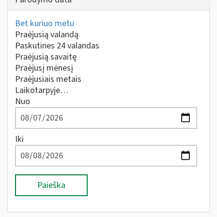
Bet kuriuo metu
Praėjusią valandą
Paskutines 24 valandas
Praėjusią savaitę
Praėjusį mėnesį
Praėjusiais metais
Laikotarpyje…
Nuo
Iki
Paieška