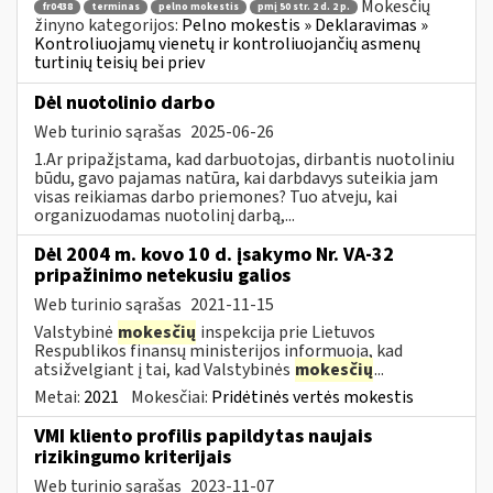
Mokesčių
fr0438
terminas
pelno mokestis
pmį 50 str. 2 d. 2 p.
žinyno kategorijos:
Pelno mokestis » Deklaravimas »
Kontroliuojamų vienetų ir kontroliuojančių asmenų
turtinių teisių bei priev
Dėl nuotolinio darbo
Web turinio sąrašas
2025-06-26
1.Ar pripažįstama, kad darbuotojas, dirbantis nuotoliniu
būdu, gavo pajamas natūra, kai darbdavys suteikia jam
visas reikiamas darbo priemones? Tuo atveju, kai
organizuodamas nuotolinį darbą,...
Dėl 2004 m. kovo 10 d. įsakymo Nr. VA-32
pripažinimo netekusiu galios
Web turinio sąrašas
2021-11-15
Valstybinė
mokesčių
inspekcija prie Lietuvos
Respublikos finansų ministerijos informuoja, kad
atsižvelgiant į tai, kad Valstybinės
mokesčių
...
Metai:
2021
Mokesčiai:
Pridėtinės vertės mokestis
VMI kliento profilis papildytas naujais
rizikingumo kriterijais
Web turinio sąrašas
2023-11-07