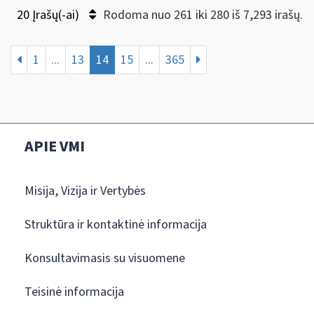
20 Įrašų(-ai)
Rodoma nuo 261 iki 280 iš 7,293 irašų.
1
...
13
14
15
...
365
APIE VMI
Misija, Vizija ir Vertybės
Struktūra ir kontaktinė informacija
Konsultavimasis su visuomene
Teisinė informacija