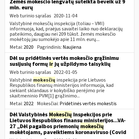
Žemės mokesčio lengvatų suteikta beveik už 9
mln. eurų
Web turinio sąrašas
2020-11-04
Valstybinė mokesčių inspekcija (toliau – VMI)
informuoja, kad, praėjus savaitei laiko nuo deklaracijų
pateikimo, daugiau nei 209 tūkst. žemės mokesčio
mokėtojų jau sumokėjo apie 11 mln. eurų....
Metai:
2020
Pagrindinis:
Naujiena
Dėl su pridėtinės vertės mokesčio grąžinimu
susijusių formų
ir
jų užpildymo taisyklių
Web turinio sąrašas
2022-01-05
Valstybinė
mokesčių
inspekcija prie Lietuvos
Respublikos finansų ministerijos informuoja, kad
siekiant sklandaus ir kokybiško perėjimo prie
skaitmeninio PVM[1] grąžinimo...
Metai:
2022
Mokesčiai:
Pridėtinės vertės mokestis
Dėl Valstybinės
Mokesčių
Inspekcijos prie
Lietuvos Respublikos finansų ministerijos...VA-
27 „Dėl pagalbos priemonių
mokesčių
mokėtojams, paveiktiems koronaviruso (Covid