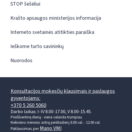
STOP šešėliui
Krašto apsaugos ministerijos informacija
Interneto svetainės atitikties paraiška
Ieškome turto savininkų
Nuorodos
Konsultacijos mokesčių klausimais ir paslaugos
gyventojams:
+370 5 260 5060
Darbo laikas: I-IV 8.00-17.00, V 8.00-15.45.
Prieššventinę dieną - viena valanda trumpiau.
Kiekvieno mėnesio antrą penktadienį 8.00 val. - 12.00 val.
Mano VMI
Paklausimas per