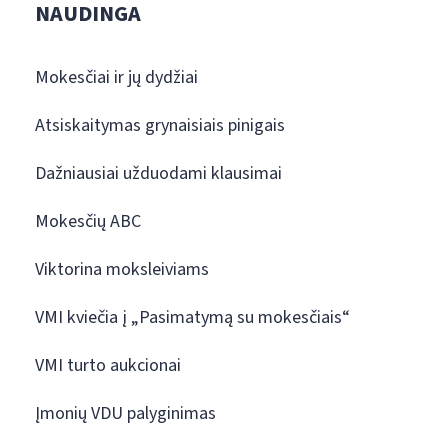
NAUDINGA
Mokesčiai ir jų dydžiai
Atsiskaitymas grynaisiais pinigais
Dažniausiai užduodami klausimai
Mokesčių ABC
Viktorina moksleiviams
VMI kviečia į „Pasimatymą su mokesčiais“
VMI turto aukcionai
Įmonių VDU palyginimas