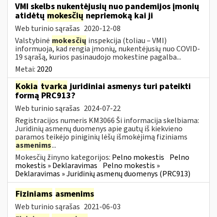
VMI skelbs nukentėjusių nuo pandemijos įmonių
atidėtų
mokesčių
nepriemoką kai ji
Web turinio sąrašas
2020-12-08
Valstybinė
mokesčių
inspekcija (toliau – VMI)
informuoja, kad rengia įmonių, nukentėjusių nuo COVID-
19 sąrašą, kurios pasinaudojo mokestine pagalba...
Metai:
2020
Kokia
tvarka
juridiniai asmenys turi pateikti
formą PRC913?
Web turinio sąrašas
2024-07-22
Registracijos numeris KM3066 Ši informacija skelbiama:
Juridinių asmenų duomenys apie gautų iš kiekvieno
paramos teikėjo piniginių lėšų išmokėjimą fiziniams
asmenims
...
Mokesčių žinyno kategorijos:
Pelno mokestis
Pelno
mokestis » Deklaravimas
Pelno mokestis »
Deklaravimas » Juridinių asmenų duomenys (PRC913)
Fiziniams
asmenims
Web turinio sąrašas
2021-06-03