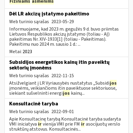
Fiziniams
asmenims
Dėl LR akcizų įstatymo pakeitimo
Web turinio sąrašas
2023-05-29
Informuojame, kad 2023 m. gegužės 9 d. buvo priimtas
Lietuvos Respublikos akcizų įstatymo (toliau - AĮ)
pakeitimas Nr. XIV-1933[1] (toliau - Pakeitimas).
Pakeitimu nuo 2024 m. sausio 1 d.: ...
Metai:
2023
Subsidijos energetikos kainų itin paveiktų
sektorių įmonėms
Web turinio sąrašas
2022-11-15
Atsižvelgiant į LR Vyriausybės nustatytus „Subsidi
jos
įmonėms, veikiančioms itin paveiktuose sektoriuose,
siekiant sušvelninti energi
jos
kainų...
Konsultacinė taryba
Web turinio sąrašas
2022-09-01
Apie Konsultacinę tarybą Konsultacinė taryba sudaryta
VMI iniciatyva
ir
vienija VMI prie FM
ir
asocijuotų verslo
struktūrų atstovus. Konsultacinės...