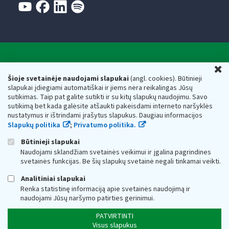
Valstybinė mokesčių inspekcija prie Lietuvos
U
Respublikos finansų ministerijos
Šioje svetainėje naudojami slapukai
(angl. cookies). Būtinieji
slapukai įdiegiami automatiškai ir jiems nėra reikalingas Jūsų
Biudžetinė įstaiga. Juridinio asmens kodas — 188659752,
sutikimas. Taip pat galite sutikti ir su kitų slapukų naudojimu. Savo
adresas: Vasario 16-osios g. 14, 01107 Vilnius, Lietuva, el.paštas:
sutikimą bet kada galėsite atšaukti pakeisdami interneto naršyklės
vmi@vmi.lt
, E. pristatymo dėžutės adresas 188659752
nustatymus ir ištrindami įrašytus slapukus. Daugiau informacijos
Duomenys apie Valstybinę mokesčių inspekciją prie Lietuvos
Slapukų politika
;
Privatumo politika.
Respublikos finansų ministerijos kaupiami ir saugomi Juridinių
asmenų registre
Būtinieji slapukai
Naudojami sklandžiam svetainės veikimui ir įgalina pagrindines
svetainės funkcijas. Be šių slapukų svetainė negali tinkamai veikti.
Analitiniai slapukai
Renka statistinę informaciją apie svetainės naudojimą ir
naudojami Jūsų naršymo patirties gerinimui.
PATVIRTINTI
Visus slapukus