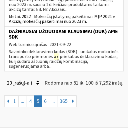
nuo 2023 m. sausio 1 d. keičiasi produktams taikomi
akcizų tarifai: Eil. Nr. Akcizais...
Metai:
2022
Mokesčių įstatymų pakeitimai:
MĮP 2021 »
Akcizų mokesčių pakeitimai nuo 2023 m.
DAŽNIAUSIAI UŽDUODAMI KLAUSIMAI (DUK) APIE
SDK
Web turinio sąrašas
2021-09-22
Savininko deklaravimo kodas (SDK) - unikalus motorinės
transporto priemonės
ar
priekabos deklaravimo kodas,
kurį sudaro aštuonių raidžių kombinacija,
sugeneruojama arba...
20 Įrašų(-ai)
Rodoma nuo 81 iki 100 iš 7,292 irašų.
1
...
4
5
6
...
365