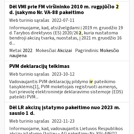
Dėl VMI prie FM viršininko 2010 m. rugpjūčio
2
d. įsakymo Nr. VA-88 pakeitimo
Web turinio sąrašas
2022-07-11
Informuojame, kad, atsižvelgdami į 2019 m. gruodžio 19
d. Tarybos direktyvos (ES) 2020/26
2
, kuria nustatoma
bendroji akcizų tvarka, nuostatas, į 2021 m. gruodžio 16
d....
Metai:
2022
Mokesčiai:
Akcizai
Pagrindinis:
Mokesčio
naujiena
PVM deklaracijų teikimas
Web turinio sąrašas
2023-10-12
Vadovaujantis PVM deklaracijų pildymo
ir
pateikimo
taisyklėmis[1], PVM mokėtojais registruoti asmenys,
turi prievolę elektroninėje deklaravimo sistemoje (EDS)
pateikti PVM...
Dėl LR akcizų įstatymo pakeitimo nuo 2023 m.
sausio 1 d.
Web turinio sąrašas
2022-11-23
Informuojame, kad, vadovaujantis Lietuvos Respublikos
akcizų įstatymo (toliau − AĮ) pakeitimu Nr. XIV-446[1],