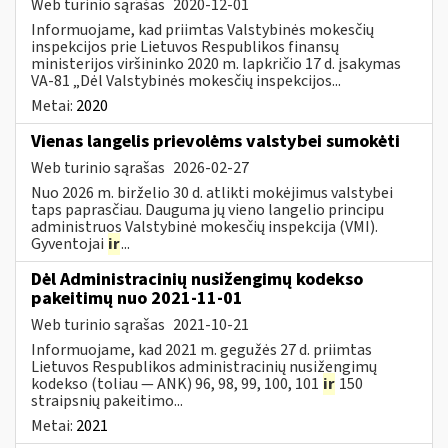
Web turinio sąrašas
2020-12-01
Informuojame, kad priimtas Valstybinės mokesčių
inspekcijos prie Lietuvos Respublikos finansų
ministerijos viršininko 2020 m. lapkričio 17 d. įsakymas
VA-81 „Dėl Valstybinės mokesčių inspekcijos...
Metai:
2020
Vienas langelis prievolėms valstybei sumokėti
Web turinio sąrašas
2026-02-27
Nuo 2026 m. birželio 30 d. atlikti mokėjimus valstybei
taps paprasčiau. Dauguma jų vieno langelio principu
administruos Valstybinė mokesčių inspekcija (VMI).
Gyventojai
ir
...
Dėl Administracinių nusižengimų kodekso
pakeitimų nuo 2021-11-01
Web turinio sąrašas
2021-10-21
Informuojame, kad 2021 m. gegužės 27 d. priimtas
Lietuvos Respublikos administracinių nusižengimų
kodekso (toliau — ANK) 96, 98, 99, 100, 101
ir
150
straipsnių pakeitimo...
Metai:
2021