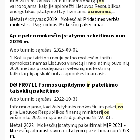
Nuo 2019 m. sausio 1 d. buitiniams energi
jos
vartotojams, kaip jie apibrėžti Lietuvos Respublikos
energetikos įstatyme (t. y. fiziniams
asmenims
,...
Metai (Archyvas):
2019
Mokesčiai:
Pridėtinės vertės
mokestis
Pagrindinis:
Mokesčių pakeitimai
Apie pelno mokesčio įstatymo pakeitimus nuo
2026 m.
Web turinio sąrašas
2025-09-02
1. Kokiu patvirtintu nauju pelno mokesčio tarifu
apmokestinamas Lietuvos vienetų ir nuolatinių buveinių
2026 metais prasidėjusio ir vėlesnių mokestinių
laikotarpių apskaičiuotas apmokestinamasis...
Dėl FR0711 formos užpildymo
ir
pateikimo
taisyklių pakeitimo
Web turinio sąrašas
2022-10-31
Informuojame, kad Valstybinės mokesčių inspekci
jos
prie Lietuvos Respublikos finansų ministeri
jos
viršininko 2022 m. spalio 19 d. įsakymu Nr. VA-81...
Metai:
2022
Mokesčių įstatymų pakeitimai:
MĮP 2021 »
Mokesčių administravimo įstatymo pakeitimai nuo 2023
m.