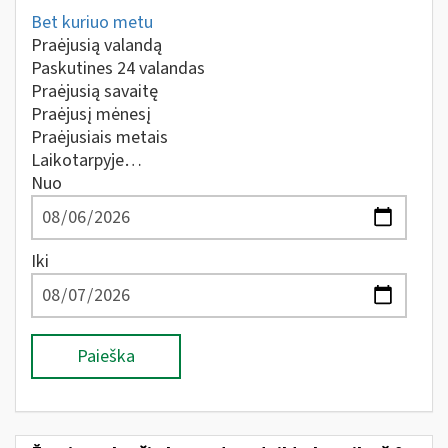
Bet kuriuo metu
Praėjusią valandą
Paskutines 24 valandas
Praėjusią savaitę
Praėjusį mėnesį
Praėjusiais metais
Laikotarpyje…
Nuo
Iki
Paieška