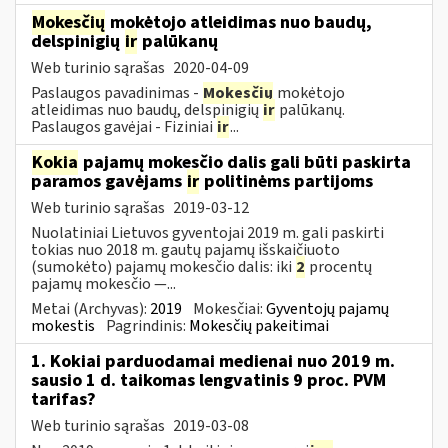
Mokesčių
mokėtojo atleidimas nuo baudų,
delspinigių
ir
palūkanų
Web turinio sąrašas
2020-04-09
Paslaugos pavadinimas -
Mokesčių
mokėtojo
atleidimas nuo baudų, delspinigių
ir
palūkanų.
Paslaugos gavėjai - Fiziniai
ir
...
Kokia
pajamų mokesčio dalis gali būti paskirta
paramos gavėjams
ir
politinėms partijoms
Web turinio sąrašas
2019-03-12
Nuolatiniai Lietuvos gyventojai 2019 m. gali paskirti
tokias nuo 2018 m. gautų pajamų išskaičiuoto
(sumokėto) pajamų mokesčio dalis: iki
2
procentų
pajamų mokesčio —...
Metai (Archyvas):
2019
Mokesčiai:
Gyventojų pajamų
mokestis
Pagrindinis:
Mokesčių pakeitimai
1. Kokiai parduodamai medienai nuo 2019 m.
sausio 1 d. taikomas lengvatinis 9 proc. PVM
tarifas?
Web turinio sąrašas
2019-03-08