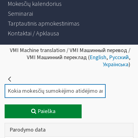
Mokesčių kalendorius
Seminarai
Tarptautinis apmokestinimas
Kontaktai / Apklausa
VMI Machine translation / VMI Машинный перевод /
VMI Машинний переклад (
English
,
Русский
,
Українська
)
Paieška
Parodymo data