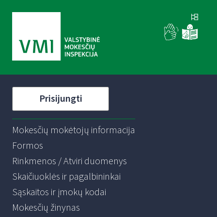
Prisijungti
Mokesčių mokėtojų informacija
Formos
Rinkmenos / Atviri duomenys
Skaičiuoklės ir pagalbininkai
Sąskaitos ir įmokų kodai
Mokesčių žinynas