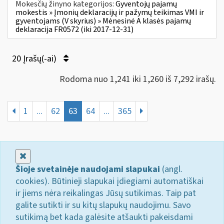
Mokesčių žinyno kategorijos:
Gyventojų pajamų
mokestis » Įmonių deklaracijų ir pažymų teikimas VMI ir
gyventojams (V skyrius) » Mėnesinė A klasės pajamų
deklaracija FR0572 (iki 2017-12-31)
20 Įrašų(-ai)
Rodoma nuo 1,241 iki 1,260 iš 7,292 irašų.
1
...
62
63
64
...
365
Uždaryti
Šioje svetainėje naudojami slapukai
(angl.
cookies). Būtinieji slapukai įdiegiami automatiškai
ir jiems nėra reikalingas Jūsų sutikimas. Taip pat
galite sutikti ir su kitų slapukų naudojimu. Savo
sutikimą bet kada galėsite atšaukti pakeisdami