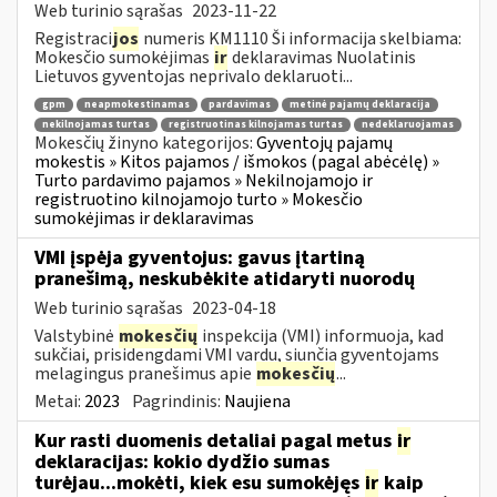
Web turinio sąrašas
2023-11-22
Registraci
jos
numeris KM1110 Ši informacija skelbiama:
Mokesčio sumokėjimas
ir
deklaravimas Nuolatinis
Lietuvos gyventojas neprivalo deklaruoti...
gpm
neapmokestinamas
pardavimas
metinė pajamų deklaracija
nekilnojamas turtas
registruotinas kilnojamas turtas
nedeklaruojamas
Mokesčių žinyno kategorijos:
Gyventojų pajamų
mokestis » Kitos pajamos / išmokos (pagal abėcėlę) »
Turto pardavimo pajamos » Nekilnojamojo ir
registruotino kilnojamojo turto » Mokesčio
sumokėjimas ir deklaravimas
VMI įspėja gyventojus: gavus įtartiną
pranešimą, neskubėkite atidaryti nuorodų
Web turinio sąrašas
2023-04-18
Valstybinė
mokesčių
inspekcija (VMI) informuoja, kad
sukčiai, prisidengdami VMI vardu, siunčia gyventojams
melagingus pranešimus apie
mokesčių
...
Metai:
2023
Pagrindinis:
Naujiena
Kur rasti duomenis detaliai pagal metus
ir
deklaracijas: kokio dydžio sumas
turėjau...mokėti, kiek esu sumokėjęs
ir
kaip