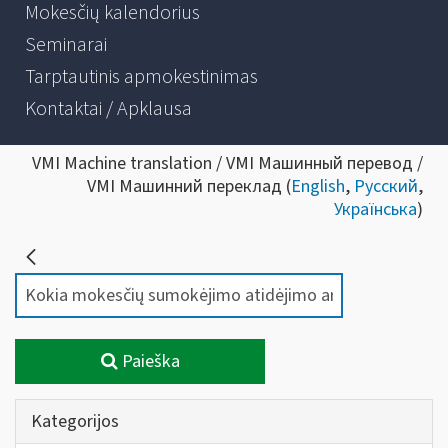
Mokesčių kalendorius
Seminarai
Tarptautinis apmokestinimas
Kontaktai / Apklausa
VMI Machine translation / VMI Машинный перевод /
VMI Машинний переклад (
English
,
Русский
,
Українська
)
Paieška
Kategorijos