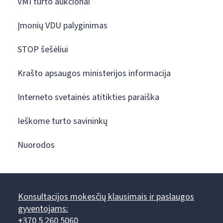
VMI turto aukcionai
Įmonių VDU palyginimas
STOP šešėliui
Krašto apsaugos ministerijos informacija
Interneto svetainės atitikties paraiška
Ieškome turto savininkų
Nuorodos
Konsultacijos mokesčių klausimais ir paslaugos
gyventojams:
+370 5 260 5060