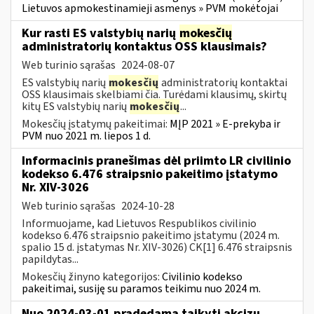
Lietuvos apmokestinamieji asmenys » PVM mokėtojai
Kur rasti ES valstybių narių
mokesčių
administratorių kontaktus OSS klausimais?
Web turinio sąrašas
2024-08-07
ES valstybių narių
mokesčių
administratorių kontaktai
OSS klausimais skelbiami čia. Turėdami klausimų, skirtų
kitų ES valstybių narių
mokesčių
...
Mokesčių įstatymų pakeitimai:
MĮP 2021 » E-prekyba ir
PVM nuo 2021 m. liepos 1 d.
Informacinis pranešimas dėl priimto LR civilinio
kodekso 6.476 straipsnio pakeitimo įstatymo
Nr. XIV-3026
Web turinio sąrašas
2024-10-28
Informuojame, kad Lietuvos Respublikos civilinio
kodekso 6.476 straipsnio pakeitimo įstatymu (2024 m.
spalio 15 d. įstatymas Nr. XIV-3026) CK[1] 6.476 straipsnis
papildytas...
Mokesčių žinyno kategorijos:
Civilinio kodekso
pakeitimai, susiję su paramos teikimu nuo 2024 m.
Nuo 2024-03-01 pradedama taikyti akcizų