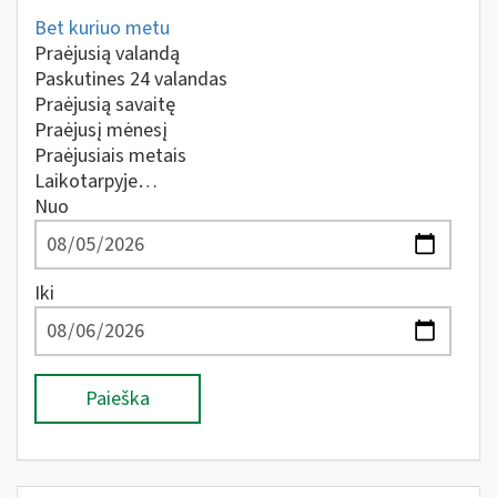
Bet kuriuo metu
Praėjusią valandą
Paskutines 24 valandas
Praėjusią savaitę
Praėjusį mėnesį
Praėjusiais metais
Laikotarpyje…
Nuo
Iki
Paieška