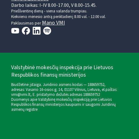
Darbo laikas: I-IV 8.00-17.00, V 8.00-15.45.
Prieššventinę dieną - viena valanda trumpiau.
Kiekvieno mėnesio antrą penktadienį 8.00 val. - 12.00 val.
Mano VMI
Paklausimas per
Valstybinė mokesčių inspekcija prie Lietuvos
Respublikos finansų ministerijos
Biudžetinė įstaiga. Juridinio asmens kodas — 188659752,
adresas: Vasario 16-osios g. 14, 01107 Vilnius, Lietuva, el.paštas:
vmi@vmi.lt
, E. pristatymo dėžutės adresas 188659752
Duomenys apie Valstybinę mokesčių inspekciją prie Lietuvos
Respublikos finansų ministerijos kaupiami ir saugomi Juridinių
asmenų registre