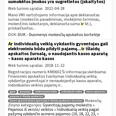
sumokėtos įmokos yra sugretintos (įskaitytos)
Web turinio sąrašas
2021-04-28
Mano VMI vartotojams informacija apie deklaruotas
sumas (mokesčio pavadinimas, mokėjimo terminas,
mokestinis laikotarpis, deklaruota suma
ir
kt.),
priskaičiuotus...
DUK:
DUK - Duomenys mokesčių apskaitos kortelėje
Ar
individualią veiklą vykdantis gyventojas gali
elektroniniu būdu pildyti pajamų...
ir
išlaidų
apskaitos žurnalą, o naudojantis kasos aparatą
– kasos aparato kasos
Web turinio sąrašas
2018-11-22
Registracijos numeris KM0602 Ši informacija skelbiama:
Finansinės apskaitos tvarkymas Individualią veiklą
vykdantys gyventojai ir nenaudojantys kasos aparato,
individualios veiklos pajamų ir...
gpm
žurnalas
elektroniniu būdu
individuali veikla
kasos aparatas
pajamų ir išlaidų apskaitos
Mokesčių
kasos aparato kasos operacijų ir išlaidų apskaitos žurnalas
žinyno kategorijos:
Gyventojų pajamų mokestis »
Pajamos iš verslo/ veiklos » Individualią veiklą pagal
pažymą vykdančio asmens pajamos (10, 18, 22, 23, »