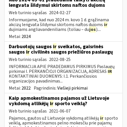
lengvata šildymui skirtoms naftos dujoms
Web turinio sąrašas
2024-02-27
Informuojame, kad nuo 2024 m. kovo 1 d. grąžinama
akcizų lengvata šildymui skirtoms naftos dujoms
ir
dujiniams angliavandeniliams (toliau – du
jos
)....
Metai:
2024
Darbuotojų saugos
ir
sveikatos, gaisrinės
saugos
ir
civilinės saugos priežiūros paslaugų
Web turinio sąrašas
2022-08-25
INFORMACIJA APIE PRADEDAMUS PIRKIMUS Paslaugų
pirkimai I. PERKANČIOJI ORGANIZACIJA, ADRESAS
IR
KONTAKTINIAI DUOMENYS: I.1. Perkančiosios
organizacijos pavadinimas...
Metai:
2022
Pagrindinis:
Viešieji pirkimai
Kaip apmokestinamos pajamos už Lietuvoje
vykdomą atlikėjų
ir
sporto veiklą?
Web turinio sąrašas
2021-06-07
Pajamos, gautos už Lietuvoje vykdomą atlikėjų
ir
sporto
veiklą, apmokestinamos pelno mokesčiu prie pajamų