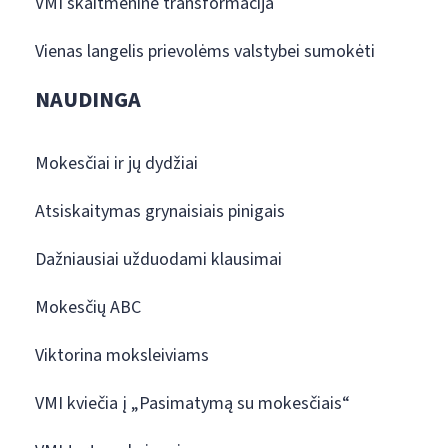
VMI skaitmeninė transformacija
Vienas langelis prievolėms valstybei sumokėti
NAUDINGA
Mokesčiai ir jų dydžiai
Atsiskaitymas grynaisiais pinigais
Dažniausiai užduodami klausimai
Mokesčių ABC
Viktorina moksleiviams
VMI kviečia į „Pasimatymą su mokesčiais“