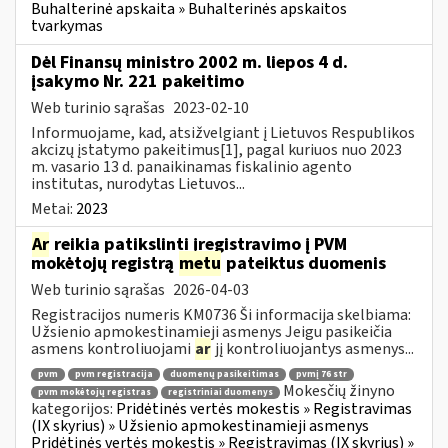
Buhalterinė apskaita » Buhalterinės apskaitos
tvarkymas
Dėl Finansų ministro 2002 m. liepos 4 d.
įsakymo Nr. 221 pakeitimo
Web turinio sąrašas
2023-02-10
Informuojame, kad, atsižvelgiant į Lietuvos Respublikos
akcizų įstatymo pakeitimus[1], pagal kuriuos nuo 2023
m. vasario 13 d. panaikinamas fiskalinio agento
institutas, nurodytas Lietuvos...
Metai:
2023
Ar
reikia patikslinti įregistravimo į PVM
mokėtojų registrą
metu
pateiktus duomenis
Web turinio sąrašas
2026-04-03
Registracijos numeris KM0736 Ši informacija skelbiama:
Užsienio apmokestinamieji asmenys Jeigu pasikeičia
asmens kontroliuojami
ar
jį kontroliuojantys asmenys...
pvm
pvm registracija
duomenų pasikeitimas
pvmį 76 str
Mokesčių žinyno
pvm mokėtojų registras
registriniai duomenys
kategorijos:
Pridėtinės vertės mokestis » Registravimas
(IX skyrius) » Užsienio apmokestinamieji asmenys
Pridėtinės vertės mokestis » Registravimas (IX skyrius) »