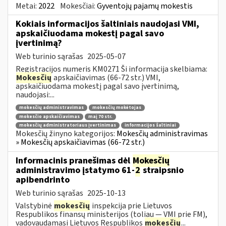
Metai:
2022
Mokesčiai:
Gyventojų pajamų mokestis
Kokiais informacijos šaltiniais naudojasi VMI,
apskaičiuodama mokestį pagal savo
įvertinimą?
Web turinio sąrašas
2025-05-07
Registracijos numeris KM0271 Ši informacija skelbiama:
Mokesčių
apskaičiavimas (66-72 str.) VMI,
apskaičiuodama mokestį pagal savo įvertinimą,
naudojasi:...
mokesčių administravimas
mokesčių mokėtojas
mokesčio apskaičiavimas
maį 70 str.
mokesčių administratoriaus įvertinimas
informacijos šaltiniai
Mokesčių žinyno kategorijos:
Mokesčių administravimas
» Mokesčių apskaičiavimas (66-72 str.)
Informacinis pranešimas dėl
Mokesčių
administravimo įstatymo 61-
2
straipsnio
apibendrinto
Web turinio sąrašas
2025-10-13
Valstybinė
mokesčių
inspekcija prie Lietuvos
Respublikos finansų ministerijos (toliau — VMI prie FM),
vadovaudamasi Lietuvos Respublikos
mokesčių
...