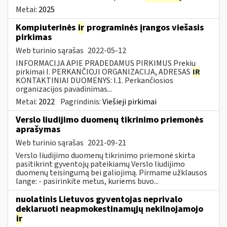
Metai:
2025
Kompiuterinės
ir
programinės įrangos viešasis
pirkimas
Web turinio sąrašas
2022-05-12
INFORMACIJA APIE PRADEDAMUS PIRKIMUS Prekių
pirkimai I. PERKANČIOJI ORGANIZACIJA, ADRESAS
IR
KONTAKTINIAI DUOMENYS: I.1. Perkančiosios
organizacijos pavadinimas...
Metai:
2022
Pagrindinis:
Viešieji pirkimai
Verslo liudijimo duomenų tikrinimo priemonės
aprašymas
Web turinio sąrašas
2021-09-21
Verslo liudijimo duomenų tikrinimo priemonė skirta
pasitikrint gyventojų pateikiamų Verslo liudijimo
duomenų teisingumą bei galiojimą. Pirmame užklausos
lange: - pasirinkite metus, kuriems buvo...
nuolatinis Lietuvos gyventojas neprivalo
deklaruoti neapmokestinamųjų nekilnojamojo
ir