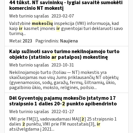
44 tūkst. NT savininkų - lygiai savaitė sumokėti
komercinio NT mokestį
Web turinio sąrašas
2023-02-07
Valstybinė
mokesčių
inspekcija (VMI) informuoja, kad
kaip
ir
kasmet įmonės
ir
gyventojai turi deklaruoti savo
turimą...
Metai:
2023
Pagrindinis:
Naujiena
Kaip sužinoti savo turimo nekilnojamojo turto
objekto (statinio
ar
patalpos) mokestinę
Web turinio sąrašas
2023-10-31
Nekilnojamojo turto (toliau ― NT) mokestis yra
skaičiuojamas nuo visų Jums priklausančių NT objektų
(gyvenamosios, sodų, garažų, fermų, šiltnamių, ūkio,
pagalbinio ūkio, mokslo, religinės, poilsio...
Dėl Gyventojų pajamų mokesčio įstatymo 17
straipsnio 1 dalies 20-
2
punkto apibendrinto
Web turinio sąrašas
2022-01-27
VMI prie FM[1], vadovaudamasi MAĮ[
2
] 25 straipsnio 1
dalies
2
punktu, VMI prie FM nuostatais[3],
ir
atsižvelgdama į 2021...