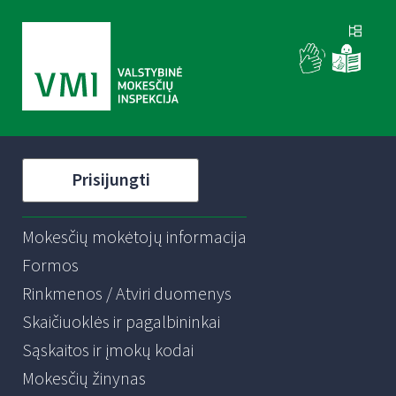
Prisijungti
Mokesčių mokėtojų informacija
Formos
Rinkmenos / Atviri duomenys
Skaičiuoklės ir pagalbininkai
Sąskaitos ir įmokų kodai
Mokesčių žinynas