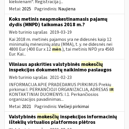
kiekvienam“. Registracija į...
Metai:
2025
Pagrindinis:
Naujiena
Koks metinis neapmokestinamasis pajamų
dydis (MNPD) taikomas 2018 m.?
Web turinio sąrašas
2019-03-19
Kai 2018 m. metinės pajamos yra ne didesnės kaip 12
minimalių mėnesinių algų (MMA), t. y. ne didesnės nei
4800 Eur (400 Eur x 12
mėn
.), tai metinis NPD yra 4560
Eur. Kai...
Vilniaus apskrities valstybinės
mokesčių
inspekcijos dokumentų naikinimo paslaugos
Web turinio sąrašas
2021-02-23
INFORMACIJA APIE PRADEDAMUS PIRKIMUS Prekių
pirkimai I. PERKANČIOJI ORGANIZACIJA, ADRESAS
IR
KONTAKTINIAI DUOMENYS: I.1. Perkančiosios
organizacijos pavadinimas...
Metai:
2021
Pagrindinis:
Viešieji pirkimai
Valstybinės
mokesčių
inspekcijos informacinių
išteklių virtualios platformos plėtros