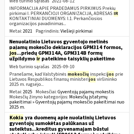
Web turinio sąrašas
2021-08-12
INFORMACIJA APIE PRADEDAMUS PIRKIMUS Prekių
pirkimai I. PERKANČIOJI ORGANIZACIJA, ADRESAS
IR
KONTAKTINIAI DUOMENYS: I.1. Perkančiosios
organizacijos pavadinimas...
Metai:
2021
Pagrindinis:
Viešieji pirkimai
Nenuolatinio Lietuvos gyventojo metinės
pajamų mokesčio deklaracijos GPM314 formos,
jos
...priedų GPM314A, GPM314B formų
užpildymo
ir
pateikimo taisyklių pakeitimo
Web turinio sąrašas
2025-09-10
Pranešame, kad Valstybinės
mokesčių
inspekci
jos
prie
Lietuvos Respublikos finansų ministeri
jos
viršininko
2025 m. rugsėjo...
Metai:
2025
Mokesčiai:
Gyventojų pajamų mokestis
Mokesčių žinyno kategorijos:
Mokesčių įstatymų
pakeitimai » Gyventojų pajamų mokesčio pakeitimai nuo
2025 m.
Kokia
yra duomenų apie nuolatinių Lietuvos
gyventojų sumokėtas palūkanas už
suteiktus...kreditus gyvenamajam būstui