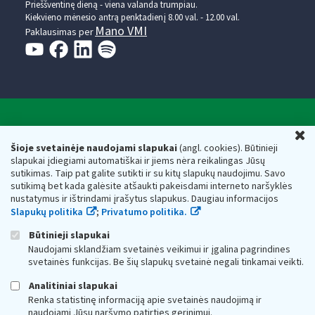
Prieššventinę dieną - viena valanda trumpiau.
Kiekvieno mėnesio antrą penktadienį 8.00 val. - 12.00 val.
Mano VMI
Paklausimas per
Valstybinė mokesčių inspekcija prie Lietuvos
U
Respublikos finansų ministerijos
Šioje svetainėje naudojami slapukai
(angl. cookies). Būtinieji
slapukai įdiegiami automatiškai ir jiems nėra reikalingas Jūsų
Biudžetinė įstaiga. Juridinio asmens kodas — 188659752,
sutikimas. Taip pat galite sutikti ir su kitų slapukų naudojimu. Savo
adresas: Vasario 16-osios g. 14, 01107 Vilnius, Lietuva, el.paštas:
sutikimą bet kada galėsite atšaukti pakeisdami interneto naršyklės
vmi@vmi.lt
, E. pristatymo dėžutės adresas 188659752
nustatymus ir ištrindami įrašytus slapukus. Daugiau informacijos
Duomenys apie Valstybinę mokesčių inspekciją prie Lietuvos
Slapukų politika
;
Privatumo politika.
Respublikos finansų ministerijos kaupiami ir saugomi Juridinių
asmenų registre
Būtinieji slapukai
Naudojami sklandžiam svetainės veikimui ir įgalina pagrindines
svetainės funkcijas. Be šių slapukų svetainė negali tinkamai veikti.
Analitiniai slapukai
Renka statistinę informaciją apie svetainės naudojimą ir
naudojami Jūsų naršymo patirties gerinimui.