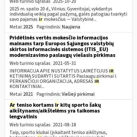
Web turinio sąrašas
2025-10-20
2025 m. spalio 20 d., Vilnius. Gyventojai, vykdantys
individualią veiklą pagal pažymą, galės patogiau tvarkyti
savo pajamas
ir
mokesčius — Valstybinė...
Metai:
2025
Pagrindinis:
Naujiena
Pridėtinės vertės mokesčio informacijos
mainams tarp Europos Sąjungos valstybių
skirtos informacinės sistemos (ITIS_EU)
modernizavimo paslaugų viešasis pirkimas
Web turinio sąrašas
2021-05-31
INFORMACIJA APIE NUSTATYTUS LAIMĖTOJUS
IR
KETINIMĄ SUDARYTI SUTARTIS Paslaugų pirkimai I.
PERKANČIOJI ORGANIZACIJA, ADRESAS
IR
KONTAKTINIAI...
Metai:
2021
Pagrindinis:
Viešieji pirkimai
Ar
teniso kortams
ir
kitų sporto šakų
aikštynams/aikštelėms yra taikomas
lengvatinis
Web turinio sąrašas
2021-08-18
Taip, sporto klubai (įskaitant teniso aikštynus,