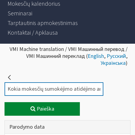
Mokesčių kalendorius
Seminarai
Tarptautinis apmokestinimas
Kontaktai / Apklausa
VMI Machine translation / VMI Машинный перевод /
VMI Машинний переклад (
English
,
Русский
,
Українська
)
Paieška
Parodymo data