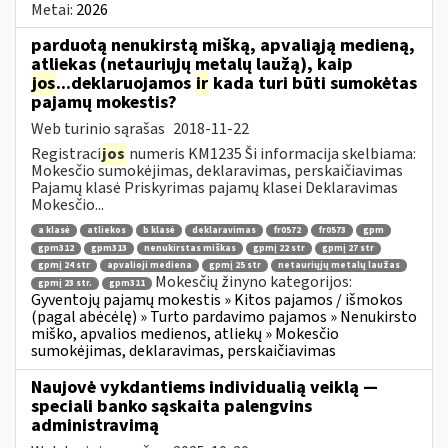
Metai:
2026
parduotą nenukirstą mišką, apvaliąją medieną,
atliekas (netauriųjų metalų laužą), kaip
jos
...deklaruojamos
ir
kada turi būti sumokėtas
pajamų mokestis?
Web turinio sąrašas
2018-11-22
Registraci
jos
numeris KM1235 Ši informacija skelbiama:
Mokesčio sumokėjimas, deklaravimas, perskaičiavimas
Pajamų klasė Priskyrimas pajamų klasei Deklaravimas
Mokesčio...
a klasė
atliekos
b klasė
deklaravimas
fr0572
fr0573
gpm
gpm312
gpm313
nenukirstas miškas
gpmį 22 str
gpmį 27 str
gpmį 24 str
apvalioji mediena
gpmį 25 str
netauriųjų metalų laužas
Mokesčių žinyno kategorijos:
gpmį 23 str.
gpm311
Gyventojų pajamų mokestis » Kitos pajamos / išmokos
(pagal abėcėlę) » Turto pardavimo pajamos » Nenukirsto
miško, apvalios medienos, atliekų » Mokesčio
sumokėjimas, deklaravimas, perskaičiavimas
Naujovė vykdantiems individualią veiklą —
speciali banko sąskaita palengvins
administravimą