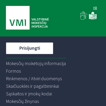
Prisijungti
Mokesčių mokėtojų informacija
Formos
Rinkmenos / Atviri duomenys
Skaičiuoklės ir pagalbininkai
Sąskaitos ir įmokų kodai
Mokesčių žinynas