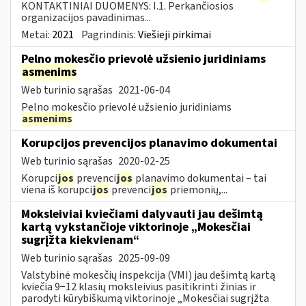
KONTAKTINIAI DUOMENYS: I.1. Perkančiosios
organizacijos pavadinimas...
Metai:
2021
Pagrindinis:
Viešieji pirkimai
Pelno mokesčio prievolė užsienio juridiniams
asmenims
Web turinio sąrašas
2021-06-04
Pelno mokesčio prievolė užsienio juridiniams
asmenims
Korupcijos prevencijos planavimo dokumentai
Web turinio sąrašas
2020-02-25
Korupci
jos
prevenci
jos
planavimo dokumentai – tai
viena iš korupci
jos
prevenci
jos
priemonių,...
Moksleiviai kviečiami dalyvauti jau dešimtą
kartą vykstančioje viktorinoje „Mokesčiai
sugrįžta kiekvienam“
Web turinio sąrašas
2025-09-09
Valstybinė mokesčių inspekcija (VMI) jau dešimtą kartą
kviečia 9−12 klasių moksleivius pasitikrinti žinias ir
parodyti kūrybiškumą viktorinoje „Mokesčiai sugrįžta