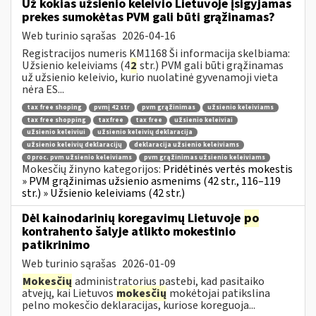
Už kokias užsienio keleivio Lietuvoje įsigyjamas
prekes sumokėtas PVM gali būti grąžinamas?
Web turinio sąrašas
2026-04-16
Registracijos numeris KM1168 Ši informacija skelbiama:
Užsienio keleiviams (4
2
str.) PVM gali būti grąžinamas
už užsienio keleivio, kurio nuolatinė gyvenamoji vieta
nėra ES...
tax free shoping
pvmį 42 str
pvm grąžinimas
užsienio keleiviams
tax free shopping
taxfree
tax free
užsienio keleiviai
užsienio keleiviui
užsienio keleivių deklaracija
užsienio keleivių deklaracijų
deklaracija užsienio keleiviams
0 proc. pvm užsienio keleiviams
pvm grąžinimas užsienio keleiviams
Mokesčių žinyno kategorijos:
Pridėtinės vertės mokestis
» PVM grąžinimas užsienio asmenims (42 str., 116–119
str.) » Užsienio keleiviams (42 str.)
Dėl kainodarinių koregavimų Lietuvoje
po
kontrahento šalyje atlikto mokestinio
patikrinimo
Web turinio sąrašas
2026-01-09
Mokesčių
administratorius pastebi, kad pasitaiko
atvejų, kai Lietuvos
mokesčių
mokėtojai patikslina
pelno mokesčio deklaracijas, kuriose koreguoja...