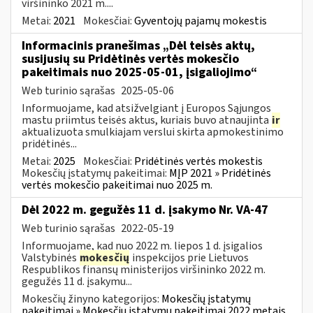
viršininko 2021 m....
Metai:
2021
Mokesčiai:
Gyventojų pajamų mokestis
Informacinis pranešimas „Dėl teisės aktų,
susijusių su Pridėtinės vertės mokesčio
pakeitimais nuo 2025-05-01, įsigaliojimo“
Web turinio sąrašas
2025-05-06
Informuojame, kad atsižvelgiant į Europos Sąjungos
mastu priimtus teisės aktus, kuriais buvo atnaujinta
ir
aktualizuota smulkiajam verslui skirta apmokestinimo
pridėtinės...
Metai:
2025
Mokesčiai:
Pridėtinės vertės mokestis
Mokesčių įstatymų pakeitimai:
MĮP 2021 » Pridėtinės
vertės mokesčio pakeitimai nuo 2025 m.
Dėl 2022 m. gegužės 11 d. įsakymo Nr. VA-47
Web turinio sąrašas
2022-05-19
Informuojame, kad nuo 2022 m. liepos 1 d. įsigalios
Valstybinės
mokesčių
inspekcijos prie Lietuvos
Respublikos finansų ministerijos viršininko 2022 m.
gegužės 11 d. įsakymu...
Mokesčių žinyno kategorijos:
Mokesčių įstatymų
pakeitimai » Mokesčių įstatymų pakeitimai 2022 metais