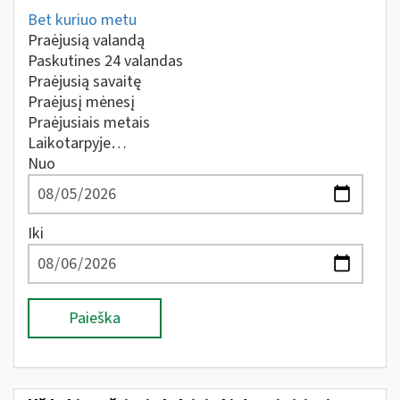
Bet kuriuo metu
Praėjusią valandą
Paskutines 24 valandas
Praėjusią savaitę
Praėjusį mėnesį
Praėjusiais metais
Laikotarpyje…
Nuo
Iki
Paieška