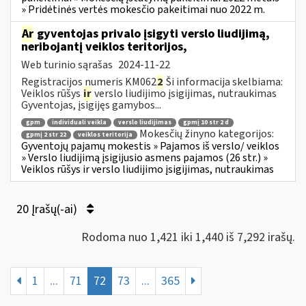
» Pridėtinės vertės mokesčio pakeitimai nuo 2022 m.
Ar
gyventojas privalo įsigyti verslo liudijimą,
neribojantį veiklos teritorijos,
Web turinio sąrašas
2024-11-22
Registracijos numeris KM062
2
Ši informacija skelbiama:
Veiklos rūšys
ir
verslo liudijimo įsigijimas, nutraukimas
Gyventojas, įsigijęs gamybos...
gpm
individuali veikla
verslo liudijimas
gpmį 10 str 2 d
Mokesčių žinyno kategorijos:
gpmį 2 str 22
veiklos teritorija
Gyventojų pajamų mokestis » Pajamos iš verslo/ veiklos
» Verslo liudijimą įsigijusio asmens pajamos (26 str.) »
Veiklos rūšys ir verslo liudijimo įsigijimas, nutraukimas
20 Įrašų(-ai)
Rodoma nuo 1,421 iki 1,440 iš 7,292 irašų.
1
...
71
72
73
...
365