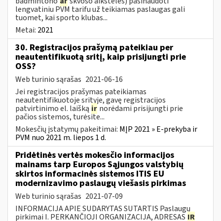
badmintono
ar
skvošo aikšteles) pasinaudoti
lengvatiniu PVM tarifu už teikiamas paslaugas gali
tuomet, kai sporto klubas...
Metai:
2021
30. Registracijos prašymą pateikiau per
neautentifikuotą sritį, kaip prisijungti prie
OSS?
Web turinio sąrašas
2021-06-16
Jei registracijos prašymas pateikiamas
neautentifikuotoje srityje, gavę registracijos
patvirtinimo el. laišką
ir
norėdami prisijungti prie
pačios sistemos, turėsite...
Mokesčių įstatymų pakeitimai:
MĮP 2021 » E-prekyba ir
PVM nuo 2021 m. liepos 1 d.
Pridėtinės vertės mokesčio informacijos
mainams tarp Europos Sąjungos valstybių
skirtos informacinės sistemos ITIS EU
modernizavimo paslaugų viešasis pirkimas
Web turinio sąrašas
2021-07-09
INFORMACIJA APIE SUDARYTAS SUTARTIS Paslaugų
pirkimai I. PERKANČIOJI ORGANIZACIJA, ADRESAS
IR