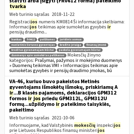
statyti arba įsigyti (FR0612 forma) pateikimo
tvarka
Web turinio sąrašas
2018-11-22
Registraci
jos
numeris KM0814 Ši informacija skelbiama:
Informaci
jos
teikimas apie sumokėtas gyvybės
ir
pensijų draudimo...
bankas
fr0612
palūkanos
juridinis asmuo
nuolatinis lietuvos gyventojas
kredito įstaiga
finansų įmonė
kreditas gyvenamajam būstui
paskola gyvenamajam būstui
Mokesčių žinyno
duomenys apie sumokėtas palūkanas
kategorijos:
Prašymai, pažymos ir mokėjimo duomenys
» Duomenų teikimas VMI » Informacijos teikimas apie
sumokėtas gyvybės ir pensijų draudimo įmokas, bū
VA-46, kuriuo buvo pakeistos Metinės
gyventojams išmokėtų išmokų, priskiriamų A
ir
...B klasės pajamoms, deklaracijos GPM312
formos
ir
jos
priedų GPM312L, GPM312U
formų...užpildymo
ir
pateikimo taisyklės,
pakeitimo
Web turinio sąrašas
2021-10-06
Informuojame, kad Valstybinės
mokesčių
inspekci
jos
prie Lietuvos Respublikos finansų ministeri
jos