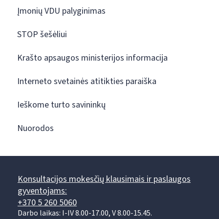
Įmonių VDU palyginimas
STOP šešėliui
Krašto apsaugos ministerijos informacija
Interneto svetainės atitikties paraiška
Ieškome turto savininkų
Nuorodos
Konsultacijos mokesčių klausimais ir paslaugos
gyventojams:
+370 5 260 5060
Darbo laikas: I-IV 8.00-17.00, V 8.00-15.45.