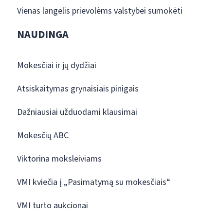
Vienas langelis prievolėms valstybei sumokėti
NAUDINGA
Mokesčiai ir jų dydžiai
Atsiskaitymas grynaisiais pinigais
Dažniausiai užduodami klausimai
Mokesčių ABC
Viktorina moksleiviams
VMI kviečia į „Pasimatymą su mokesčiais“
VMI turto aukcionai