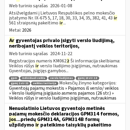
Web turinio sąrašas
2026-01-08
Atsižvelgdami į Lietuvos Respublikos pelno mokesčio
įstatymo Nr. IX-675 5, 17, 18, 30, 33, 34, 35, 382, 41, 43
ir
561 straipsnių pakeitimo
ir
...
Metai:
2026
Ar
gyventojas privalo įsigyti verslo liudijimą,
neribojantį veiklos teritorijos,
Web turinio sąrašas
2024-11-22
Registracijos numeris KM062
2
Ši informacija skelbiama:
Veiklos rūšys
ir
verslo liudijimo įsigijimas, nutraukimas
Gyventojas, įsigijęs gamybos...
gpm
individuali veikla
verslo liudijimas
gpmį 10 str 2 d
Mokesčių žinyno kategorijos:
gpmį 2 str 22
veiklos teritorija
Gyventojų pajamų mokestis » Pajamos iš verslo/ veiklos
» Verslo liudijimą įsigijusio asmens pajamos (26 str.) »
Veiklos rūšys ir verslo liudijimo įsigijimas, nutraukimas
Nenuolatinio Lietuvos gyventojo metinės
pajamų mokesčio deklaracijos GPM314 formos,
jos
...priedų GPM314A, GPM314B formų
užpildymo
ir
pateikimo taisyklių pakeitimo