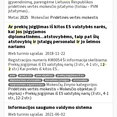
įgyvendinimą, parengėme Lietuvos Respublikos
pridėtinės vertės mokesčio įstatymo (toliau – PVM
įstatymas)...
Metai:
2025
Mokesčiai:
Pridėtinės vertės mokestis
Ar
prekių įsigijimas iš kitos ES valstybės narės,
kai
jos
įsigyjamos
diplomatinėms...atstovybėms, taip pat šių
atstovybių
ir
įstaigų personalui
ir
jo šeimos
nariams
Web turinio sąrašas
2018-11-22
Registracijos numeris KM0054 Ši informacija skelbiama:
Prekių įsigijimas iš ES valstybių narių (3 str., 4-1 str., 1
2
-
2
str.) Kai prekės iš kitos ES...
pvm
pvmį 3 str
pvm objektas
prekių įsigijimas iš es
diplomatinės atstovybės
konsulinės įstaigos
atstovybės
Mokesčių žinyno kategorijos:
tarptautinės organizacijos
Pridėtinės vertės mokestis » Mokesčio objektas (I
skyrius) » Prekių įsigijimas iš ES valstybių narių (3 str., 4-1
str., 12-2 str.)
Informacijos saugumo valdymo sistema
Web turinio sąrašas
2021-06-02