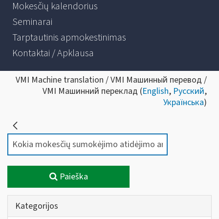
Mokesčių kalendorius
Seminarai
Tarptautinis apmokestinimas
Kontaktai / Apklausa
VMI Machine translation / VMI Машинный перевод /
VMI Машинний переклад (
English
,
Русский
,
Українська
)
Paieška
Kategorijos