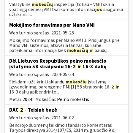
Valstybinė
mokesčių
inspekcija (toliau – VMI) skiria
ypatingą dėmesį VMI tvarkomos informaci
jos
saugumui
užtikrinti....
Mokėjimo formavimas per Mano VMI
Web turinio sąrašas
2021-05-28
Mokėjimo formavimas per Mano VMI 1. Prisijungus prie
Mano VMI sistemos, atsiveria langas, kuriame
pateikiama informacija kiek
mokesčių
ir
baudų...
Dėl Lietuvos Respublikos pelno mokesčio
įstatymo 58 straipsnio 16-
2
ir
16-3 dalių
Web turinio sąrašas
2024-05-24
Siekdami užtikrinti sklandų
mokesčių
įstatymų
įgyvendinimą, parengėme PMĮ[1] 58 straipsnio 16-
2
ir
16-3 dalių apibendrinto...
Metai:
2024
Mokesčiai:
Pelno mokestis
DAC
2
- Teisinė bazė
Web turinio sąrašas
2021-06-02
Bendrojo duomenų teikimo standarto komentaras
Tarybos direktyva 2014/107/ES, 2014 m. gruodžio 9 d.