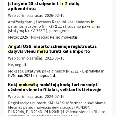
įstatymo 28 straipsnio 1
ir
2
dalių
apibendrintų
Web turinio sąrašas
2026-02-10
Atsižvelgdami į Lietuvos Respublikos labdaros
ir
paramos įstatymo Nr. I-17
2
11 straipsnio pakeitimo
įstatymą Nr. XV-735[1], parengėme...
Metai:
2026
Mokesčiai:
Pelno mokestis
Ar
gali OSS Importo schemoje registruotas
dalyvis vienu
metu
turėti kelis importo
Web turinio sąrašas
2021-06-16
Ne, negali.
Mokesčių įstatymų pakeitimai:
MĮP 2021 » E-prekyba ir
PVM nuo 2021 m. liepos 1 d.
Kokį
mokesčių
mokėtojų kodą turi nurodyti
užsienio vieneto filialas, veikiantis Lietuvoje
Web turinio sąrašas
2024-07-16
Registracijos numeris KM1343 Ši informacija skelbiama:
Metinės pelno mokesčio deklaracijos (PLN204,
PLN204A, PLN204N, PLN204U) Užsienio vieneto filialas,