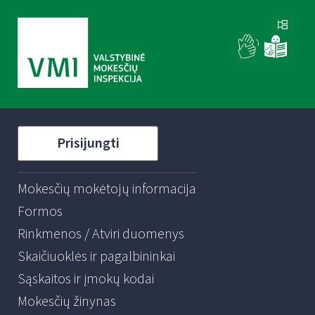
Prisijungti
Mokesčių mokėtojų informacija
Formos
Rinkmenos / Atviri duomenys
Skaičiuoklės ir pagalbininkai
Sąskaitos ir įmokų kodai
Mokesčių žinynas