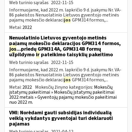
Web turinio sąrašas
2022-11-15
Informuojame, kad 2022 m. lapkričio 9 d. įsakymu Nr. VA-
86 pakeistos Nenuolatinio Lietuvos gyventojo metinės
pajamų mokesčio deklaraci
jos
GPM314 formos,...
Metai:
2022
Nenuolatinio Lietuvos gyventojo metinės
pajamų mokesčio deklaracijos GPM314 formos,
jos
...priedų GPM314A, GPM314B formų
užpildymo
ir
pateikimo taisyklių pakeitimo
Web turinio sąrašas
2022-11-15
Informuojame, kad 2022 m. lapkričio 9 d. įsakymu Nr. VA-
86 pakeistos Nenuolatinio Lietuvos gyventojo metinės
pajamų mokesčio deklaraci
jos
GPM314 formos,...
Metai:
2022
Mokesčių žinyno kategorijos:
Mokesčių
įstatymų pakeitimai » Mokesčių įstatymų pakeitimai
2022 metais » Gyventojų pajamų mokesčio pakeitimai
nuo 2022 m.
VMI: Norėdami gauti subsidijas individualią
veiklą vykdantys gyventojai turi deklaruoti
pajamas
Web turinio sąrašas
2021-04-12