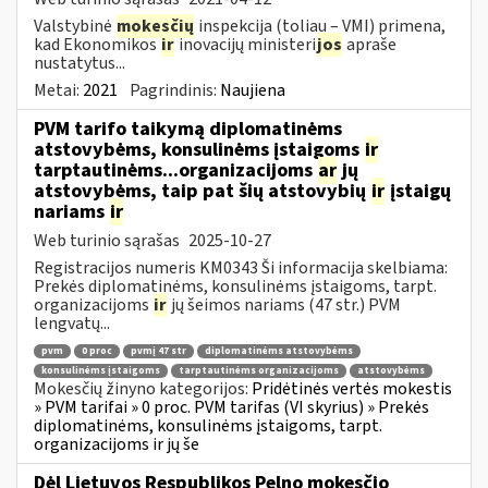
Valstybinė
mokesčių
inspekcija (toliau – VMI) primena,
kad Ekonomikos
ir
inovacijų ministeri
jos
apraše
nustatytus...
Metai:
2021
Pagrindinis:
Naujiena
PVM tarifo taikymą diplomatinėms
atstovybėms, konsulinėms įstaigoms
ir
tarptautinėms...organizacijoms
ar
jų
atstovybėms, taip pat šių atstovybių
ir
įstaigų
nariams
ir
Web turinio sąrašas
2025-10-27
Registracijos numeris KM0343 Ši informacija skelbiama:
Prekės diplomatinėms, konsulinėms įstaigoms, tarpt.
organizacijoms
ir
jų šeimos nariams (47 str.) PVM
lengvatų...
pvm
0 proc
pvmį 47 str
diplomatinėms atstovybėms
konsulinėms įstaigoms
tarptautinėms organizacijoms
atstovybėms
Mokesčių žinyno kategorijos:
Pridėtinės vertės mokestis
» PVM tarifai » 0 proc. PVM tarifas (VI skyrius) » Prekės
diplomatinėms, konsulinėms įstaigoms, tarpt.
organizacijoms ir jų še
Dėl Lietuvos Respublikos Pelno mokesčio