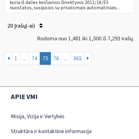
kuria iš dalies keičiamos Direktyvos 2011/16/ES
nuostatos, susijusios su privalomais automatiniais...
20 Įrašų(-ai)
Rodoma nuo 1,481 iki 1,500 iš 7,293 irašų.
1
...
74
75
76
...
365
APIE VMI
Misija, Vizija ir Vertybės
Struktūra ir kontaktinė informacija