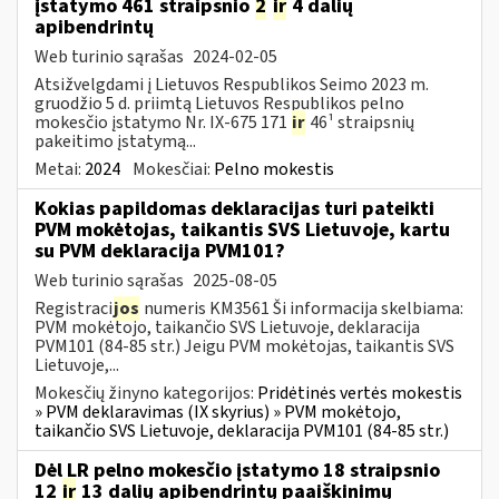
įstatymo 461 straipsnio
2
ir
4 dalių
apibendrintų
Web turinio sąrašas
2024-02-05
Atsižvelgdami į Lietuvos Respublikos Seimo 2023 m.
gruodžio 5 d. priimtą Lietuvos Respublikos pelno
mokesčio įstatymo Nr. IX-675 171
ir
46¹ straipsnių
pakeitimo įstatymą...
Metai:
2024
Mokesčiai:
Pelno mokestis
Kokias papildomas deklaracijas turi pateikti
PVM mokėtojas, taikantis SVS Lietuvoje, kartu
su PVM deklaracija PVM101?
Web turinio sąrašas
2025-08-05
Registraci
jos
numeris KM3561 Ši informacija skelbiama:
PVM mokėtojo, taikančio SVS Lietuvoje, deklaracija
PVM101 (84-85 str.) Jeigu PVM mokėtojas, taikantis SVS
Lietuvoje,...
Mokesčių žinyno kategorijos:
Pridėtinės vertės mokestis
» PVM deklaravimas (IX skyrius) » PVM mokėtojo,
taikančio SVS Lietuvoje, deklaracija PVM101 (84-85 str.)
Dėl LR pelno mokesčio įstatymo 18 straipsnio
12
ir
13 dalių apibendrintų paaiškinimų