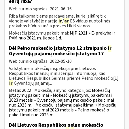
eurų riba?
Web turinio sąrašas
2021-06-16
Riba taikoma tiems pardavėjams, kurie įsikūrę tik
vienoje valstybėje narėje
ir
/
ar
ES vidaus nuotolinės
prekybos būdu siunčia prekes tik iš vienos...
Mokesčių įstatymų pakeitimai:
MĮP 2021 » E-prekyba ir
PVM nuo 2021 m. liepos 1 d.
Dėl Pelno mokesčio įstatymo 12 straipsnio
ir
Gyventojų pajamų mokesčio įstatymo 17
Web turinio sąrašas
2022-05-10
Valstybinė mokesčių inspekcija prie Lietuvos
Respublikos finansų ministerijos informuoja, kad
Lietuvos Respublikos Seimas priėmė Pelno mokesčio[1]
ir
Gyventojų pajamų...
Metai:
2022
Mokesčių žinyno kategorijos:
Mokesčių
įstatymų pakeitimai » Mokesčių įstatymų pakeitimai
2023 metais » Gyventojų pajamų mokesčio pakeitimai
nuo 2023 m.
Mokesčių įstatymų pakeitimai » Mokesčių
įstatymų pakeitimai 2023 metais » Pelno mokesčio
pakeitimai nuo 2023 m.
Dėl Lietuvos Respublikos pelno mokesčio