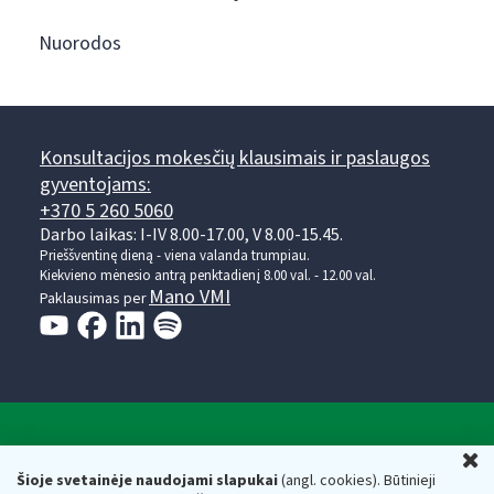
Nuorodos
Konsultacijos mokesčių klausimais ir paslaugos
gyventojams:
+370 5 260 5060
Darbo laikas: I-IV 8.00-17.00, V 8.00-15.45.
Prieššventinę dieną - viena valanda trumpiau.
Kiekvieno mėnesio antrą penktadienį 8.00 val. - 12.00 val.
Mano VMI
Paklausimas per
Valstybinė mokesčių inspekcija prie Lietuvos
U
Respublikos finansų ministerijos
Šioje svetainėje naudojami slapukai
(angl. cookies). Būtinieji