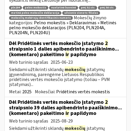
vykdantis veiklą Lietuvoje per nuolatinę...
pln204
pelno mokestis
nuolatinė buveinė
pmį 51 str.
pmį 50 str.
metinė pelno mokesčio deklaracija
užsienio vieneto filialas
Mokesčių žinyno
mokesčių mokėtojų identifikacinis numeris
kategorijos:
Pelno mokestis » Deklaravimas » Metinės
pelno mokesčio deklaracijos (PLN204, PLN204A,
PLN204N, PLN204U)
Dėl Pridėtinės vertės mokesčio įstatymo
2
straipsnio 1 dalies apibendrinto paaiškinimo...
(komentaro) pakeitimo
ir
papildymo
Web turinio sąrašas
2025-06-23
Siekdami užtikrinti sklandų
mokesčių
įstatymų
įgyvendinimą, parengėme Lietuvos Respublikos
pridėtinės vertės mokesčio įstatymo (toliau – PVM
įstatymas)...
Metai:
2025
Mokesčiai:
Pridėtinės vertės mokestis
Dėl Pridėtinės vertės mokesčio įstatymo
2
straipsnio 39 dalies apibendrinto paaiškinimo...
(komentaro) pakeitimo
ir
papildymo
Web turinio sąrašas
2025-08-29
Siekdami užtikrinti sklandų
mokesčių
įstatymų