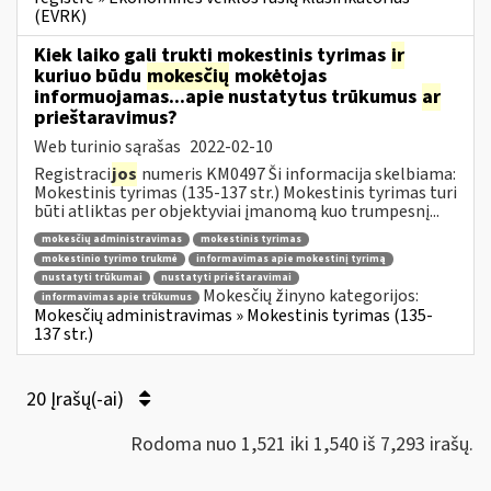
(EVRK)
Kiek laiko gali trukti mokestinis tyrimas
ir
kuriuo būdu
mokesčių
mokėtojas
informuojamas...apie nustatytus trūkumus
ar
prieštaravimus?
Web turinio sąrašas
2022-02-10
Registraci
jos
numeris KM0497 Ši informacija skelbiama:
Mokestinis tyrimas (135-137 str.) Mokestinis tyrimas turi
būti atliktas per objektyviai įmanomą kuo trumpesnį...
mokesčių administravimas
mokestinis tyrimas
mokestinio tyrimo trukmė
informavimas apie mokestinį tyrimą
nustatyti trūkumai
nustatyti prieštaravimai
Mokesčių žinyno kategorijos:
informavimas apie trūkumus
Mokesčių administravimas » Mokestinis tyrimas (135-
137 str.)
20 Įrašų(-ai)
Rodoma nuo 1,521 iki 1,540 iš 7,293 irašų.