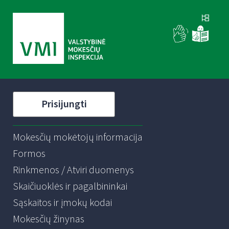
Prisijungti
Mokesčių mokėtojų informacija
Formos
Rinkmenos / Atviri duomenys
Skaičiuoklės ir pagalbininkai
Sąskaitos ir įmokų kodai
Mokesčių žinynas