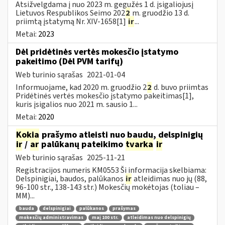
Atsižvelgdama į nuo 2023 m. gegužės 1 d. įsigaliojusį
Lietuvos Respublikos Seimo 202
2
m. gruodžio 13 d.
priimtą įstatymą Nr. XIV-1658[1]
ir
...
Metai:
2023
Dėl pridėtinės vertės mokesčio įstatymo
pakeitimo (Dėl PVM tarifų)
Web turinio sąrašas
2021-01-04
Informuojame, kad 2020 m. gruodžio 2
2
d. buvo priimtas
Pridėtinės vertės mokesčio įstatymo pakeitimas[1],
kuris įsigalios nuo 2021 m. sausio 1...
Metai:
2020
Kokia
prašymo atleisti nuo baudų, delspinigių
ir
/
ar
palūkanų pateikimo
tvarka
ir
Web turinio sąrašas
2025-11-21
Registracijos numeris KM0553 Ši informacija skelbiama:
Delspinigiai, baudos, palūkanos
ir
atleidimas nuo jų (88,
96-100 str., 138-143 str.) Mokesčių mokėtojas (toliau –
MM)...
bauda
delspinigiai
palūkanos
prašymas
mokesčių administravimas
maį 100 str.
atleidimas nuo delspinigių