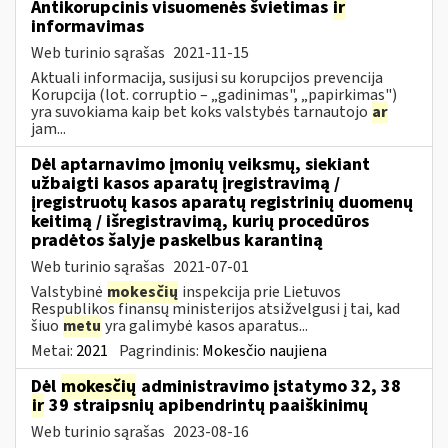
Antikorupcinis visuomenės švietimas
ir
informavimas
Web turinio sąrašas
2021-11-15
Aktuali informacija, susijusi su korupcijos prevencija
Korupcija (lot. corruptio – „gadinimas", „papirkimas")
yra suvokiama kaip bet koks valstybės tarnautojo
ar
jam...
Dėl aptarnavimo įmonių veiksmų, siekiant
užbaigti kasos aparatų įregistravimą /
įregistruotų kasos aparatų registrinių duomenų
keitimą / išregistravimą, kurių procedūros
pradėtos šalyje paskelbus karantiną
Web turinio sąrašas
2021-07-01
Valstybinė
mokesčių
inspekcija prie Lietuvos
Respublikos finansų ministerijos atsižvelgusi į tai, kad
šiuo
metu
yra galimybė kasos aparatus...
Metai:
2021
Pagrindinis:
Mokesčio naujiena
Dėl
mokesčių
administravimo įstatymo 32, 38
ir
39 straipsnių apibendrintų paaiškinimų
Web turinio sąrašas
2023-08-16