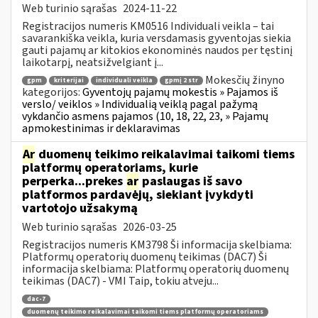
Web turinio sąrašas
2024-11-22
Registracijos numeris KM0516 Individuali veikla – tai
savarankiška veikla, kuria versdamasis gyventojas siekia
gauti pajamų ar kitokios ekonominės naudos per tęstinį
laikotarpį, neatsižvelgiant į...
Mokesčių žinyno
gpm
kriterijai
individuali veikla
gpmį 2 str
kategorijos:
Gyventojų pajamų mokestis » Pajamos iš
verslo/ veiklos » Individualią veiklą pagal pažymą
vykdančio asmens pajamos (10, 18, 22, 23, » Pajamų
apmokestinimas ir deklaravimas
Ar
duomenų teikimo reikalavimai taikomi tiems
platformų operatoriams, kurie
perperka...prekes
ar
paslaugas iš savo
platformos pardavėjų, siekiant įvykdyti
vartotojo užsakymą
Web turinio sąrašas
2026-03-25
Registracijos numeris KM3798 Ši informacija skelbiama:
Platformų operatorių duomenų teikimas (DAC7) Ši
informacija skelbiama: Platformų operatorių duomenų
teikimas (DAC7) - VMI Taip, tokiu atveju...
dac-7
duomenų teikimo reikalavimai taikomi tiems platformų operatoriams