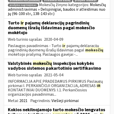
atleidimas nuo palūkanų
atleidimas nuo baudų
prašymo teikimas
Mokesčių žinyno kategorijos:
Mokesčių
prašymo nagrinėjimas
administravimas » Delspinigiai, baudos ir atleidimas nuo
jų (96-100 str., 138-143 str.)
Turto
ir
pajamų deklaracijų pagrindinių
duomenų išrašų išdavimas pagal mokesčio
mokėtojo
Web turinio sąrašas
2020-04-09
Paslaugos pavadinimas - Turto
ir
pajamų deklaracijų
pagrindinių duomenų išrašų išdavimas pagal
mokesčių
mokėtojo prašymą. Paslaugos gavėjai -...
Valstybinės
mokesčių
inspekcijos kokybės
vadybos sistemos pakartotinio sertifikavimo
Web turinio sąrašas
2021-05-04
INFORMACIJA APIE PRADEDAMUS PIRKIMUS Paslaugų
pirkimai I. PERKANČIOJI ORGANIZACIJA, ADRESAS
IR
KONTAKTINIAI DUOMENYS: I.1. Perkančiosios
organizacijos pavadinimas...
Metai:
2021
Pagrindinis:
Viešieji pirkimai
Kokios nekilnojamojo turto mokesčio lengvatos