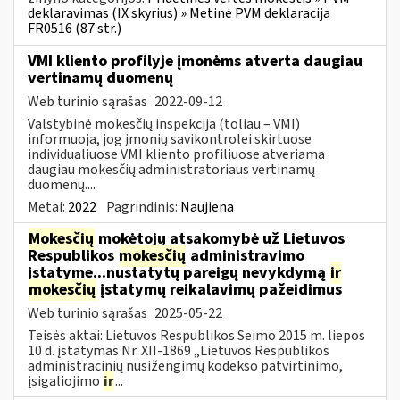
deklaravimas (IX skyrius) » Metinė PVM deklaracija
FR0516 (87 str.)
VMI kliento profilyje įmonėms atverta daugiau
vertinamų duomenų
Web turinio sąrašas
2022-09-12
Valstybinė mokesčių inspekcija (toliau – VMI)
informuoja, jog įmonių savikontrolei skirtuose
individualiuose VMI kliento profiliuose atveriama
daugiau mokesčių administratoriaus vertinamų
duomenų....
Metai:
2022
Pagrindinis:
Naujiena
Mokesčių
mokėtojų atsakomybė už Lietuvos
Respublikos
mokesčių
administravimo
įstatyme...nustatytų pareigų nevykdymą
ir
mokesčių
įstatymų reikalavimų pažeidimus
Web turinio sąrašas
2025-05-22
Teisės aktai: Lietuvos Respublikos Seimo 2015 m. liepos
10 d. įstatymas Nr. XII-1869 „Lietuvos Respublikos
administracinių nusižengimų kodekso patvirtinimo,
įsigaliojimo
ir
...