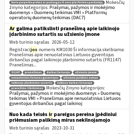
Mokesčių
kurie perperka prekes ar paslaugas iš savo platformos pardavėjų
žinyno kategorijos:
Prašymai, pažymos ir mokėjimo
duomenys » Duomenų teikimas VMI » Platformų
operatorių duomenų teikimas (DAC7)
Ar
galima patikslinti pranešimą apie laikinojo
įdarbinimo sutartis su užsienio įmone
Web turinio sąrašas
2026-05-12
Registraci
jos
numeris KM1030 Ši informacija skelbiama:
Pranešimas apie nenuolatinius Lietuvos gyventojus
dirbančius pagal laikinojo įdarbinimo sutartis (FR1147)
Pranešimas...
fr1147
pranešimas
darbas lietuvoje
užsienio įmonė
nenuolatinis lietuvos gyventojas
užsienio juridinis asmuo
laikinojo įdarbinimo sutartis
laikinas darbas lietuvoje
Mokesčių žinyno kategorijos:
pranešimo tikslinimas
Prašymai, pažymos ir mokėjimo duomenys » Duomenų
teikimas VMI » Pranešimas apie nenuolatinius Lietuvos
gyventojus dirbančius pagal laikinoj
Nuo kada teisės
ir
pareigos pereina įpėdiniui
priėmusiam palikimą mirus nekilnojamojo
Web turinio sąrašas
2023-10-31