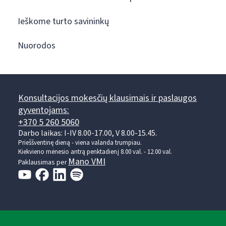
Ieškome turto savininkų
Nuorodos
Konsultacijos mokesčių klausimais ir paslaugos
gyventojams:
+370 5 260 5060
Darbo laikas: I-IV 8.00-17.00, V 8.00-15.45.
Prieššventinę dieną - viena valanda trumpiau.
Kiekvieno mėnesio antrą penktadienį 8.00 val. - 12.00 val.
Mano VMI
Paklausimas per