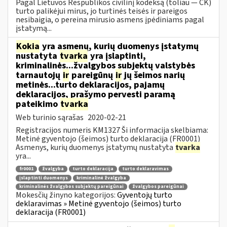
Pagal Lietuvos Respublikos civilinį kodeksą (toliau ― CK)
turto palikėjui mirus, jo turtinės teisės ir pareigos
nesibaigia, o pereina mirusio asmens įpėdiniams pagal
įstatymą...
Kokia
yra asmenų, kurių duomenys įstatymų
nustatyta
tvarka
yra įslaptinti,
kriminalinės...žvalgybos subjektų valstybės
tarnautojų
ir
pareigūnų
ir
jų šeimos narių
metinės...turto deklaracijos, pajamų
deklaracijos, prašymo pervesti paramą
pateikimo
tvarka
Web turinio sąrašas
2020-02-21
Registracijos numeris KM1327 Ši informacija skelbiama:
Metinė gyventojo (šeimos) turto deklaracija (FR0001)
Asmenys, kurių duomenys įstatymų nustatyta
tvarka
yra...
fr0001
žvalgyba
turto deklaracija
turto deklaravimas
įslaptinti duomenys
kriminalinė žvalgyba
kriminalinės žvalgybos subjektų pareigūnai
žvalgybos pareigūnai
Mokesčių žinyno kategorijos:
Gyventojų turto
deklaravimas » Metinė gyventojo (šeimos) turto
deklaracija (FR0001)