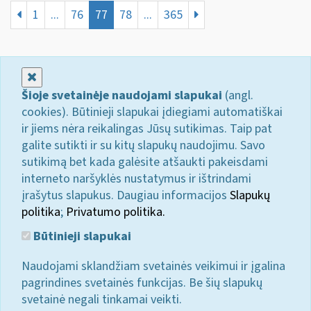
1
...
76
77
78
...
365
Uždaryti
Šioje svetainėje naudojami slapukai
(angl.
cookies). Būtinieji slapukai įdiegiami automatiškai
ir jiems nėra reikalingas Jūsų sutikimas. Taip pat
galite sutikti ir su kitų slapukų naudojimu. Savo
sutikimą bet kada galėsite atšaukti pakeisdami
interneto naršyklės nustatymus ir ištrindami
įrašytus slapukus. Daugiau informacijos
Slapukų
politika
;
Privatumo politika.
Būtinieji slapukai
Naudojami sklandžiam svetainės veikimui ir įgalina
pagrindines svetainės funkcijas. Be šių slapukų
svetainė negali tinkamai veikti.