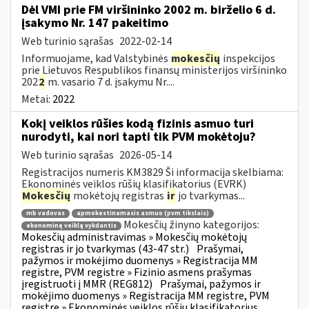
Dėl VMI prie FM viršininko 2002 m. birželio 6 d.
įsakymo Nr. 147 pakeitimo
Web turinio sąrašas
2022-02-14
Informuojame, kad Valstybinės
mokesčių
inspekcijos
prie Lietuvos Respublikos finansų ministerijos viršininko
202
2
m. vasario 7 d. įsakymu Nr....
Metai:
2022
Kokį veiklos rūšies kodą fizinis asmuo turi
nurodyti, kai nori tapti tik PVM mokėtoju?
Web turinio sąrašas
2026-05-14
Registracijos numeris KM3829 Ši informacija skelbiama:
Ekonominės veiklos rūšių klasifikatorius (EVRK)
Mokesčių
mokėtojų registras
ir
jo tvarkymas...
mb vadovas
apmokestinamasis asmuo (pvm tikslais)
Mokesčių žinyno kategorijos:
ekonominę veiklą vykdantis
Mokesčių administravimas » Mokesčių mokėtojų
registras ir jo tvarkymas (43-47 str.)
Prašymai,
pažymos ir mokėjimo duomenys » Registracija MM
registre, PVM registre » Fizinio asmens prašymas
įregistruoti į MMR (REG812)
Prašymai, pažymos ir
mokėjimo duomenys » Registracija MM registre, PVM
registre » Ekonominės veiklos rūšių klasifikatorius