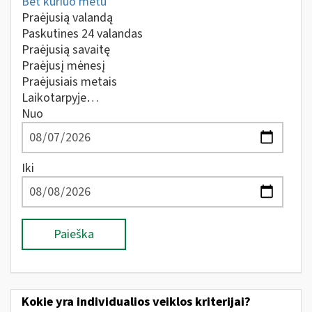
Bet kuriuo metu
Praėjusią valandą
Paskutines 24 valandas
Praėjusią savaitę
Praėjusį mėnesį
Praėjusiais metais
Laikotarpyje…
Nuo
Iki
Paieška
Kokie yra individualios veiklos kriterijai?