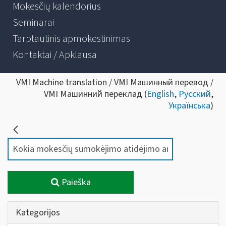
Mokesčių kalendorius
Seminarai
Tarptautinis apmokestinimas
Kontaktai / Apklausa
VMI Machine translation / VMI Машинный перевод /
VMI Машинний переклад (
English
,
Русский
,
Українська
)
Paieška
Kategorijos