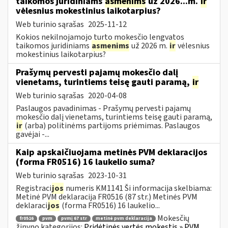
taikomos juridiniams
asmenims
už 2026...m.
ir
vėlesnius mokestinius laikotarpius?
Web turinio sąrašas
2025-11-12
Kokios nekilnojamojo turto mokesčio lengvatos
taikomos juridiniams
asmenims
už 2026 m.
ir
vėlesnius
mokestinius laikotarpius?
Prašymų pervesti pajamų mokesčio dalį
vienetams, turintiems teisę gauti paramą,
ir
Web turinio sąrašas
2020-04-08
Paslaugos pavadinimas - Prašymų pervesti pajamų
mokesčio dalį vienetams, turintiems teisę gauti paramą,
ir
(arba) politinėms partijoms priėmimas. Paslaugos
gavėjai -...
Kaip apskaičiuojama metinės PVM deklaracijos
(forma FR0516) 16 laukelio suma?
Web turinio sąrašas
2023-10-31
Registraci
jos
numeris KM1141 Ši informacija skelbiama:
Metinė PVM deklaracija FR0516 (87 str.) Metinės PVM
deklaraci
jos
(forma FR0516) 16 laukelio...
Mokesčių
fr0516
pvm
pvmį 67 str
metinė pvm deklaracija
žinyno kategorijos:
Pridėtinės vertės mokestis » PVM