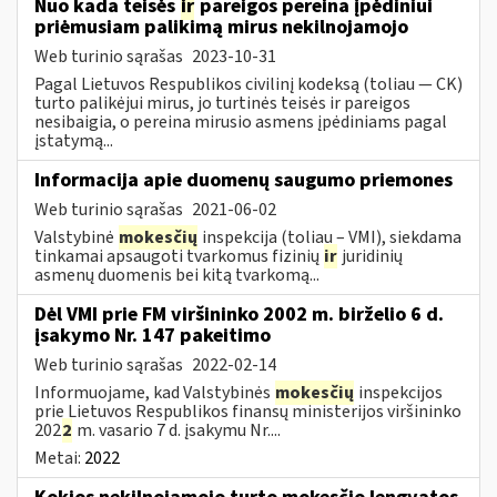
Nuo kada teisės
ir
pareigos pereina įpėdiniui
priėmusiam palikimą mirus nekilnojamojo
Web turinio sąrašas
2023-10-31
Pagal Lietuvos Respublikos civilinį kodeksą (toliau ― CK)
turto palikėjui mirus, jo turtinės teisės ir pareigos
nesibaigia, o pereina mirusio asmens įpėdiniams pagal
įstatymą...
Informacija apie duomenų saugumo priemones
Web turinio sąrašas
2021-06-02
Valstybinė
mokesčių
inspekcija (toliau – VMI), siekdama
tinkamai apsaugoti tvarkomus fizinių
ir
juridinių
asmenų duomenis bei kitą tvarkomą...
Dėl VMI prie FM viršininko 2002 m. birželio 6 d.
įsakymo Nr. 147 pakeitimo
Web turinio sąrašas
2022-02-14
Informuojame, kad Valstybinės
mokesčių
inspekcijos
prie Lietuvos Respublikos finansų ministerijos viršininko
202
2
m. vasario 7 d. įsakymu Nr....
Metai:
2022