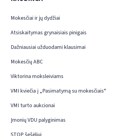
Mokesčiai ir jų dydžiai
Atsiskaitymas grynaisiais pinigais
Dažniausiai užduodami klausimai
Mokesčių ABC
Viktorina moksleiviams
VMI kviečia į „Pasimatymą su mokesčiais“
VMI turto aukcionai
Įmonių VDU palyginimas
STOP šešėliui