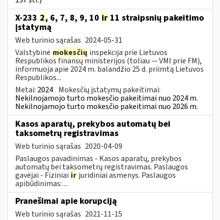
137 str.)
X-233
2
, 6, 7, 8, 9, 10
ir
11 straipsnių pakeitimo
įstatymą
Web turinio sąrašas
2024-05-31
Valstybinė
mokesčių
inspekcija prie Lietuvos
Respublikos finansų ministerijos (toliau — VMI prie FM),
informuoja apie 2024 m. balandžio 25 d. priimtą Lietuvos
Respublikos...
Metai:
2024
Mokesčių įstatymų pakeitimai:
Nekilnojamojo turto mokesčio pakeitimai nuo 2024 m.
Nekilnojamojo turto mokesčio pakeitimai nuo 2026 m.
Kasos aparatų, prekybos automatų bei
taksometrų registravimas
Web turinio sąrašas
2020-04-09
Paslaugos pavadinimas - Kasos aparatų, prekybos
automatų bei taksometrų registravimas. Paslaugos
gavėjai - Fiziniai
ir
juridiniai asmenys. Paslaugos
apibūdinimas: ...
Pranešimai apie korupciją
Web turinio sąrašas
2021-11-15