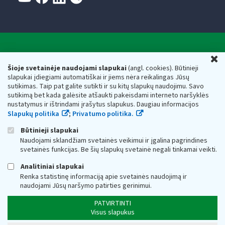
Valstybinė mokesčių inspekcija prie Lietuvos
U
Respublikos finansų ministerijos
Šioje svetainėje naudojami slapukai
(angl. cookies). Būtinieji
slapukai įdiegiami automatiškai ir jiems nėra reikalingas Jūsų
Biudžetinė įstaiga. Juridinio asmens kodas — 188659752,
sutikimas. Taip pat galite sutikti ir su kitų slapukų naudojimu. Savo
adresas: Vasario 16-osios g. 14, 01107 Vilnius, Lietuva, el.paštas:
sutikimą bet kada galėsite atšaukti pakeisdami interneto naršyklės
vmi@vmi.lt
, E. pristatymo dėžutės adresas 188659752
nustatymus ir ištrindami įrašytus slapukus. Daugiau informacijos
Duomenys apie Valstybinę mokesčių inspekciją prie Lietuvos
Slapukų politika
;
Privatumo politika.
Respublikos finansų ministerijos kaupiami ir saugomi Juridinių
asmenų registre
Būtinieji slapukai
Naudojami sklandžiam svetainės veikimui ir įgalina pagrindines
svetainės funkcijas. Be šių slapukų svetainė negali tinkamai veikti.
Analitiniai slapukai
Renka statistinę informaciją apie svetainės naudojimą ir
naudojami Jūsų naršymo patirties gerinimui.
PATVIRTINTI
Visus slapukus