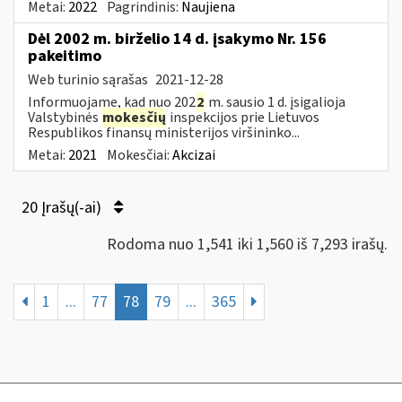
Metai:
2022
Pagrindinis:
Naujiena
Dėl 2002 m. birželio 14 d. įsakymo Nr. 156
pakeitimo
Web turinio sąrašas
2021-12-28
Informuojame, kad nuo 202
2
m. sausio 1 d. įsigalioja
Valstybinės
mokesčių
inspekcijos prie Lietuvos
Respublikos finansų ministerijos viršininko...
Metai:
2021
Mokesčiai:
Akcizai
20 Įrašų(-ai)
Rodoma nuo 1,541 iki 1,560 iš 7,293 irašų.
1
...
77
78
79
...
365