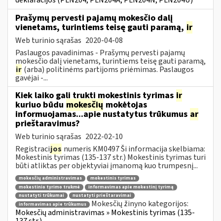
deklaracijos (PLN204, PLN204A, PLN204N, PLN204U)
Prašymų pervesti pajamų mokesčio dalį
vienetams, turintiems teisę gauti paramą,
ir
Web turinio sąrašas
2020-04-08
Paslaugos pavadinimas - Prašymų pervesti pajamų
mokesčio dalį vienetams, turintiems teisę gauti paramą,
ir
(arba) politinėms partijoms priėmimas. Paslaugos
gavėjai -...
Kiek laiko gali trukti mokestinis tyrimas
ir
kuriuo būdu
mokesčių
mokėtojas
informuojamas...apie nustatytus trūkumus
ar
prieštaravimus?
Web turinio sąrašas
2022-02-10
Registraci
jos
numeris KM0497 Ši informacija skelbiama:
Mokestinis tyrimas (135-137 str.) Mokestinis tyrimas turi
būti atliktas per objektyviai įmanomą kuo trumpesnį...
mokesčių administravimas
mokestinis tyrimas
mokestinio tyrimo trukmė
informavimas apie mokestinį tyrimą
nustatyti trūkumai
nustatyti prieštaravimai
Mokesčių žinyno kategorijos:
informavimas apie trūkumus
Mokesčių administravimas » Mokestinis tyrimas (135-