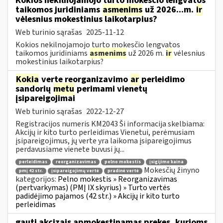
Kokios nekilnojamojo turto mokesčio lengvatos
taikomos juridiniams
asmenims
už 2026...m.
ir
vėlesnius mokestinius laikotarpius?
Web turinio sąrašas
2025-11-12
Kokios nekilnojamojo turto mokesčio lengvatos
taikomos juridiniams
asmenims
už 2026 m.
ir
vėlesnius
mokestinius laikotarpius?
Kokia
verte reorganizavimo
ar
perleidimo
sandorių
metu
perimami vienetų
įsipareigojimai
Web turinio sąrašas
2022-12-27
Registracijos numeris KM2043 Ši informacija skelbiama:
Akcijų ir kito turto perleidimas Vienetui, perėmusiam
įsipareigojimus, jų verte yra laikoma įsipareigojimus
perdavusiame vienete buvusi jų...
perleidimas
reorganizavimas
pelno mokestis
įsigijimo kaina
Mokesčių žinyno
pmį 42 str.
įsipareigojimų vertė
pradinė vertė
kategorijos:
Pelno mokestis » Reorganizavimas
(pertvarkymas) (PMĮ IX skyrius) » Turto vertės
padidėjimo pajamos (42 str.) » Akcijų ir kito turto
perleidimas
gauti akcizais apmokestinamas prekes, kurioms