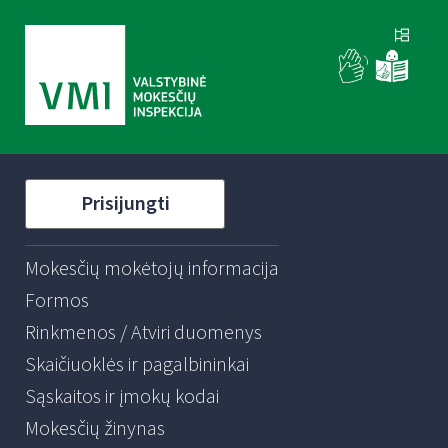
Prisijungti
Mokesčių mokėtojų informacija
Formos
Rinkmenos / Atviri duomenys
Skaičiuoklės ir pagalbininkai
Sąskaitos ir įmokų kodai
Mokesčių žinynas