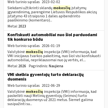
Web turinio sąrašas
2023-02-02
Siekdami užtikrinti sklandų
mokesčių
įstatymų
įgyvendinimą, parengėme Lietuvos Respublikos akcizų
įstatymo 43 straipsnio 1 dalies apibendrinto
paaiškinimo (komentaro)...
Metai:
2023
Konfiskuoti automobiliai nuo šiol parduodami
tik konkurso būdu
Web turinio sąrašas
2026-01-19
Valstybinė
mokesčių
inspekcija (VMI) informuoja, kad
VMI inicijavus tvarkos pakeitimą, nuo šiol visi konfiskuoti
automobiliai, nepriklausomai nuo jų vertės, el....
Metai:
2026
Pagrindinis:
Naujiena
VMI skelbia gyventojų turto deklaracijų
duomenis
Web turinio sąrašas
2022-06-29
Valstybinė
mokesčių
inspekcija (VMI) informuoja, kad
paskelbti nauji Metinių gyventojų (šeimos) turto
deklaracijų duomenys už 2021 metus. Šiemet galima
susipažinti su...