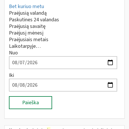
Bet kuriuo metu
Praėjusią valandą
Paskutines 24 valandas
Praėjusią savaitę
Praėjusį mėnesį
Praėjusiais metais
Laikotarpyje…
Nuo
Iki
Paieška