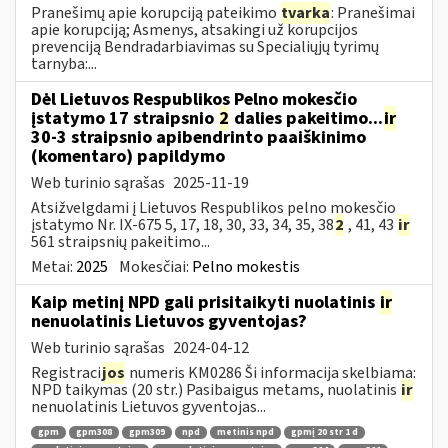
Pranešimų apie korupciją pateikimo
tvarka
: Pranešimai
apie korupciją; Asmenys, atsakingi už korupcijos
prevenciją Bendradarbiavimas su Specialiųjų tyrimų
tarnyba:...
Dėl Lietuvos Respublikos Pelno mokesčio
įstatymo 17 straipsnio
2
dalies pakeitimo...
ir
30-3 straipsnio apibendrinto paaiškinimo
(komentaro) papildymo
Web turinio sąrašas
2025-11-19
Atsižvelgdami į Lietuvos Respublikos pelno mokesčio
įstatymo Nr. IX-675 5, 17, 18, 30, 33, 34, 35, 38
2
, 41, 43
ir
561 straipsnių pakeitimo...
Metai:
2025
Mokesčiai:
Pelno mokestis
Kaip metinį NPD gali prisitaikyti nuolatinis
ir
nenuolatinis Lietuvos gyventojas?
Web turinio sąrašas
2024-04-12
Registraci
jos
numeris KM0286 Ši informacija skelbiama:
NPD taikymas (20 str.) Pasibaigus metams, nuolatinis
ir
nenuolatinis Lietuvos gyventojas...
gpm
gpm308
gpm309
npd
metinis npd
gpmį 20 str 1 d