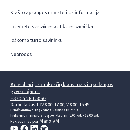
Krašto apsaugos ministerijos informacija
Interneto svetainės atitikties paraiška
Ieškome turto savininkų
Nuorodos
Konsultacijos mokesčių klausimais ir paslaugos
gyventojams:
+370 5 260 5060
Darbo laikas: I-IV 8.00-17.00, V 8.00-15.45.
Prieššventinę dieną - viena valanda trumpiau.
Kiekvieno mėnesio antrą penktadienį 8.00 val. - 12.00 val.
Mano VMI
Paklausimas per