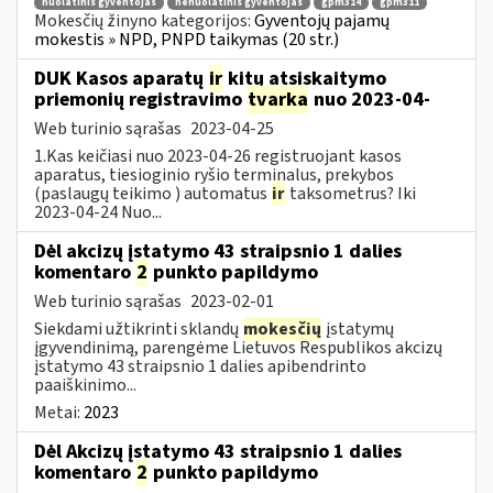
nuolatinis gyventojas
nenuolatinis gyventojas
gpm314
gpm311
Mokesčių žinyno kategorijos:
Gyventojų pajamų
mokestis » NPD, PNPD taikymas (20 str.)
DUK Kasos aparatų
ir
kitų atsiskaitymo
priemonių registravimo
tvarka
nuo 2023-04-
Web turinio sąrašas
2023-04-25
1.Kas keičiasi nuo 2023-04-26 registruojant kasos
aparatus, tiesioginio ryšio terminalus, prekybos
(paslaugų teikimo ) automatus
ir
taksometrus? Iki
2023-04-24 Nuo...
Dėl akcizų įstatymo 43 straipsnio 1 dalies
komentaro
2
punkto papildymo
Web turinio sąrašas
2023-02-01
Siekdami užtikrinti sklandų
mokesčių
įstatymų
įgyvendinimą, parengėme Lietuvos Respublikos akcizų
įstatymo 43 straipsnio 1 dalies apibendrinto
paaiškinimo...
Metai:
2023
Dėl Akcizų įstatymo 43 straipsnio 1 dalies
komentaro
2
punkto papildymo