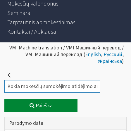
Mokesčių kalendorius
Seminarai
Tarptautinis apmokestinimas
Kontaktai / Apklausa
VMI Machine translation / VMI Машинный перевод /
VMI Машинний переклад (
English
,
Русский
,
Українська
)
Paieška
Parodymo data