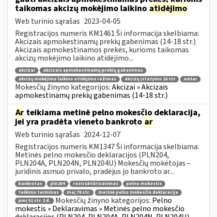
taikomas akcizų mokėjimo laikino
atidėjimo
Web turinio sąrašas
2023-04-05
Registracijos numeris KM1461 Ši informacija skelbiama:
Akcizais apmokestinamų prekių gabenimas (14-18 str.)
Akcizais apmokestinamos prekės, kurioms taikomas
akcizų mokėjimo laikino atidėjimo...
akcizai
akcizais apmokestinamų prekių gabenimas
akcizų mokėjimo laikino atidėjimo režimas
akcizų įstatymo 16 str
amlar
Mokesčių žinyno kategorijos:
Akcizai » Akcizais
apmokestinamų prekių gabenimas (14-18 str.)
Ar
teikiama metinė pelno mokesčio deklaracija,
jei yra pradėta vieneto bankroto
ar
Web turinio sąrašas
2024-12-07
Registracijos numeris KM1347 Ši informacija skelbiama:
Metinės pelno mokesčio deklaracijos (PLN204,
PLN204A, PLN204N, PLN204U) Mokesčių mokėtojas –
juridinis asmuo privalo, pradėjus jo bankroto ar...
bankrotas
pln204
restruktūrizavimas
pelno mokestis
teikimo terminas
maį 78 str.
metinė pelno mokesčio deklaracija
Mokesčių žinyno kategorijos:
Pelno
pmį 51 str. 2 d.
mokestis » Deklaravimas » Metinės pelno mokesčio