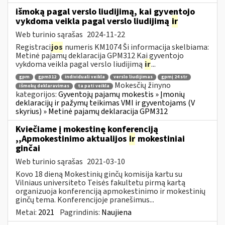
išmoką pagal verslo liudijimą, kai gyventojo
vykdoma veikla pagal verslo liudijimą
ir
Web turinio sąrašas
2024-11-22
Registraci
jos
numeris KM1074 Ši informacija skelbiama:
Metinė pajamų deklaracija GPM312 Kai gyventojo
vykdoma veikla pagal verslo liudijimą
ir
...
gpm
gpm312
individuali veikla
verslo liudijimas
gpmį 24 str
Mokesčių žinyno
išmokų deklaravimas
ta pati veikla
kategorijos:
Gyventojų pajamų mokestis » Įmonių
deklaracijų ir pažymų teikimas VMI ir gyventojams (V
skyrius) » Metinė pajamų deklaracija GPM312
Kviečiame į mokestinę konferenciją
,,Apmokestinimo aktualijos
ir
mokestiniai
ginčai
Web turinio sąrašas
2021-03-10
Kovo 18 dieną Mokestinių ginčų komisija kartu su
Vilniaus universiteto Teisės fakultetu pirmą kartą
organizuoja konferenciją apmokestinimo ir mokestinių
ginčų tema. Konferencijoje pranešimus...
Metai:
2021
Pagrindinis:
Naujiena