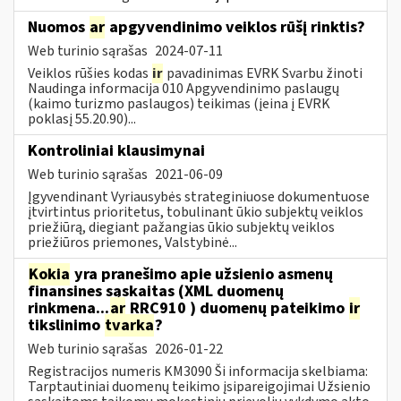
Nuomos
ar
apgyvendinimo veiklos rūšį rinktis?
Web turinio sąrašas
2024-07-11
Veiklos rūšies kodas
ir
pavadinimas EVRK Svarbu žinoti
Naudinga informacija 010 Apgyvendinimo paslaugų
(kaimo turizmo paslaugos) teikimas (įeina į EVRK
poklasį 55.20.90)...
Kontroliniai klausimynai
Web turinio sąrašas
2021-06-09
Įgyvendinant Vyriausybės strateginiuose dokumentuose
įtvirtintus prioritetus, tobulinant ūkio subjektų veiklos
priežiūrą, diegiant pažangias ūkio subjektų veiklos
priežiūros priemones, Valstybinė...
Kokia
yra pranešimo apie užsienio asmenų
finansines sąskaitas (XML duomenų
rinkmena...
ar
RRC910 ) duomenų pateikimo
ir
tikslinimo
tvarka
?
Web turinio sąrašas
2026-01-22
Registracijos numeris KM3090 Ši informacija skelbiama:
Tarptautiniai duomenų teikimo įsipareigojimai Užsienio