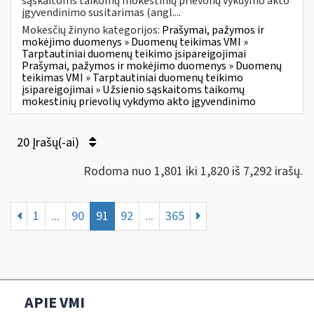
sąskaitoms taikomų mokestinių prievolių vykdymo akto
įgyvendinimo susitarimas (angl....
Mokesčių žinyno kategorijos:
Prašymai, pažymos ir
mokėjimo duomenys » Duomenų teikimas VMI »
Tarptautiniai duomenų teikimo įsipareigojimai
Prašymai, pažymos ir mokėjimo duomenys » Duomenų
teikimas VMI » Tarptautiniai duomenų teikimo
įsipareigojimai » Užsienio sąskaitoms taikomų
mokestinių prievolių vykdymo akto įgyvendinimo
20 Įrašų(-ai)
Rodoma nuo 1,801 iki 1,820 iš 7,292 irašų.
1
...
90
91
92
...
365
APIE VMI