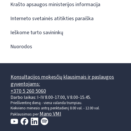
Krašto apsaugos ministerijos informacija
Interneto svetainės atitikties paraiška
Ieškome turto savininkų
Nuorodos
Konsultacijos mokesčių klausimais ir paslaugos
gyventojams:
+370 5 260 5060
Darbo laikas: I-IV 8.00-17.00, V 8.00-15.45.
Prieššventinę dieną - viena valanda trumpiau.
Kiekvieno mėnesio antrą penktadienį 8.00 val. - 12.00 val.
Mano VMI
Paklausimas per