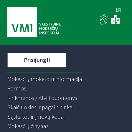
Prisijungti
Mokesčių mokėtojų informacija
Formos
Rinkmenos / Atviri duomenys
Skaičiuoklės ir pagalbininkai
Sąskaitos ir įmokų kodai
Mokesčių žinynas