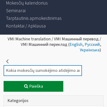
Mokesčių kalendorius
Seminarai
Tarptautinis apmokestinimas
Kontaktai / Apklausa
VMI Machine translation / VMI Машинный перевод /
VMI Машинний переклад (
English
,
Русский
,
Українська
)
Paieška
Kategorijos