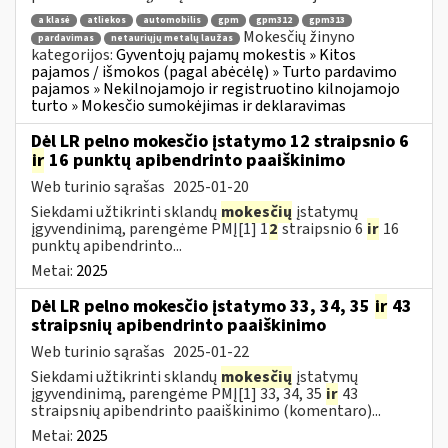
a klasė
atliekos
automobilis
gpm
gpm312
gpm313
Mokesčių žinyno
pardavimas
netauriųjų metalų laužas
kategorijos:
Gyventojų pajamų mokestis » Kitos
pajamos / išmokos (pagal abėcėlę) » Turto pardavimo
pajamos » Nekilnojamojo ir registruotino kilnojamojo
turto » Mokesčio sumokėjimas ir deklaravimas
Dėl LR pelno mokesčio įstatymo 12 straipsnio 6
ir
16 punktų apibendrinto paaiškinimo
Web turinio sąrašas
2025-01-20
Siekdami užtikrinti sklandų
mokesčių
įstatymų
įgyvendinimą, parengėme PMĮ[1] 1
2
straipsnio 6
ir
16
punktų apibendrinto...
Metai:
2025
Dėl LR pelno mokesčio įstatymo 33, 34, 35
ir
43
straipsnių apibendrinto paaiškinimo
Web turinio sąrašas
2025-01-22
Siekdami užtikrinti sklandų
mokesčių
įstatymų
įgyvendinimą, parengėme PMĮ[1] 33, 34, 35
ir
43
straipsnių apibendrinto paaiškinimo (komentaro)...
Metai:
2025