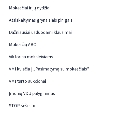
Mokesčiai ir jų dydžiai
Atsiskaitymas grynaisiais pinigais
Dažniausiai užduodami klausimai
Mokesčių ABC
Viktorina moksleiviams
VMI kviečia į „Pasimatymą su mokesčiais“
VMI turto aukcionai
Įmonių VDU palyginimas
STOP šešėliui