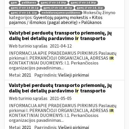
gpm
palūkanos
gpmį 17 str 1 d 19 p
gpmį 17 str 1 d 20 p
gpmį 17 str 1 d 20-1 p
gpmį 17 str 1 d. 20-2 p
gpmį 17 str 1 d. 21 p
Mokesčių žinyno
gpmį 17 str 1 d. 22 p
nedeklaruojamos palūkanos
kategorijos:
Gyventojų pajamų mokestis » Kitos
pajamos / išmokos (pagal abėcėlę) » Palūkanos
Valstybei perduotų transporto priemonių, jų
dalių bei detalių pardavimo
ir
transporto
Web turinio sąrašas
2021-04-12
INFORMACIJA APIE PRADEDAMUS PIRKIMUS Paslaugų
pirkimai I. PERKANČIOJI ORGANIZACIJA, ADRESAS
IR
KONTAKTINIAI DUOMENYS: I.1. Perkančiosios
organizacijos pavadinimas...
Metai:
2021
Pagrindinis:
Viešieji pirkimai
Valstybei perduotų transporto priemonių, jų
dalių bei detalių pardavimo
ir
transporto
Web turinio sąrašas
2021-05-05
INFORMACIJA APIE PRADEDAMUS PIRKIMUS Paslaugų
pirkimai I. PERKANČIOJI ORGANIZACIJA, ADRESAS
IR
KONTAKTINIAI DUOMENYS: I.1. Perkančiosios
organizacijos pavadinimas...
Metai:
2021
Pagrindinis:
Viešieji pirkimai