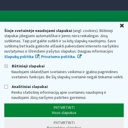
Valstybinė mokesčių inspekcija prie Lietuvos
U
Respublikos finansų ministerijos
Šioje svetainėje naudojami slapukai
(angl. cookies). Būtinieji
slapukai įdiegiami automatiškai ir jiems nėra reikalingas Jūsų
Biudžetinė įstaiga. Juridinio asmens kodas — 188659752,
sutikimas. Taip pat galite sutikti ir su kitų slapukų naudojimu. Savo
adresas: Vasario 16-osios g. 14, 01107 Vilnius, Lietuva, el.paštas:
sutikimą bet kada galėsite atšaukti pakeisdami interneto naršyklės
vmi@vmi.lt
, E. pristatymo dėžutės adresas 188659752
nustatymus ir ištrindami įrašytus slapukus. Daugiau informacijos
Duomenys apie Valstybinę mokesčių inspekciją prie Lietuvos
Slapukų politika
;
Privatumo politika.
Respublikos finansų ministerijos kaupiami ir saugomi Juridinių
asmenų registre
Būtinieji slapukai
Naudojami sklandžiam svetainės veikimui ir įgalina pagrindines
svetainės funkcijas. Be šių slapukų svetainė negali tinkamai veikti.
Analitiniai slapukai
Renka statistinę informaciją apie svetainės naudojimą ir
naudojami Jūsų naršymo patirties gerinimui.
PATVIRTINTI
Visus slapukus
PATVIRTINTI