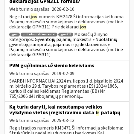
deklaracijos GPM311 formos?
Web turinio sąrašas
2026-02-10
Registraci
jos
numeris KM2478 Ši informacija skelbiama:
Pajamų mokesčio sumokėjimas ir deklaravimas (metinė
deklaracija GPM311) Prie deklaraci
jos
...
Mokesčių žinyno
gpm
pridedami dokumentai
gpm311
kategorijos:
Gyventojų pajamų mokestis » Nuolatinių
gyventojų samprata, pajamos ir jų deklaravimas »
Pajamų mokesčio sumokėjimas ir deklaravimas (metinė
deklaracija GPM311)
PVM grąžinimas užsienio keleiviams
Web turinio sąrašas
2019-02-09
SVARBI INFORMACIJA! 2024 m. liepos 1 d. įsigaliojo 2024
m. birželio 29 d. Tarybos reglamentas (ES) 2024/1865,
kuriuo iš dalies keičiamas Reglamentas (EB) Nr.
765/2006 dėl ribojamųjų priemonių...
Ką turiu daryti, kai nesutampa veiklos
vykdymo vietos įregistravimo data
ir
patalpų
Web turinio sąrašas
2025-03-13
Registracijos numeris KM3471 Ši informacija skelbiama:
Struktūrinių padalinių duomenų tvarkymas Kai