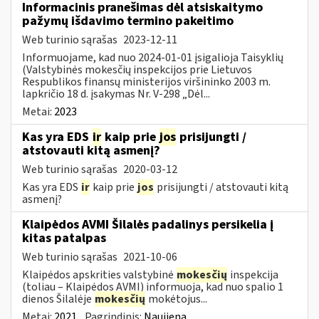
Informacinis pranešimas dėl atsiskaitymo
pažymų išdavimo termino pakeitimo
Web turinio sąrašas
2023-12-11
Informuojame, kad nuo 2024-01-01 įsigalioja Taisyklių
(Valstybinės mokesčių inspekcijos prie Lietuvos
Respublikos finansų ministerijos viršininko 2003 m.
lapkričio 18 d. įsakymas Nr. V-298 „Dėl...
Metai:
2023
Kas yra EDS
ir
kaip prie
jos
prisijungti /
atstovauti kitą asmenį?
Web turinio sąrašas
2020-03-12
Kas yra EDS
ir
kaip prie
jos
prisijungti / atstovauti kitą
asmenį?
Klaipėdos AVMI Šilalės padalinys persikelia į
kitas patalpas
Web turinio sąrašas
2021-10-06
Klaipėdos apskrities valstybinė
mokesčių
inspekcija
(toliau – Klaipėdos AVMI) informuoja, kad nuo spalio 1
dienos Šilalėje
mokesčių
mokėtojus...
Metai:
2021
Pagrindinis:
Naujiena