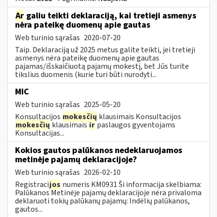
Ar
galiu teikti deklaraciją, kai tretieji asmenys
nėra pateikę duomenų apie gautas
Web turinio sąrašas
2020-07-20
Taip. Deklaraciją už 2025 metus galite teikti, jei tretieji
asmenys nėra pateikę duomenų apie gautas
pajamas/išskaičiuotą pajamų mokestį, bet Jūs turite
tikslius duomenis (kurie turi būti nurodyti...
MIC
Web turinio sąrašas
2025-05-20
Konsultacijos
mokesčių
klausimais Konsultacijos
mokesčių
klausimais
ir
paslaugos gyventojams
Konsultacijas...
Kokios gautos palūkanos nedeklaruojamos
metinėje pajamų deklaracijoje?
Web turinio sąrašas
2026-02-10
Registraci
jos
numeris KM0931 Ši informacija skelbiama:
Palūkanos Metinėje pajamų deklaracijoje nėra privaloma
deklaruoti tokių palūkanų pajamų: Indėlių palūkanos,
gautos...