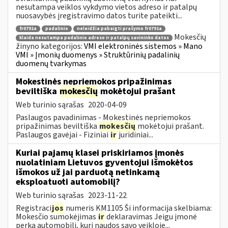
nesutampa veiklos vykdymo vietos adreso ir patalpų
nuosavybės įregistravimo datos turite pateikti...
fr0791a
padalinio
neleidžia pabaigti prašymo fr0791a
Mokesčių
klaida nesutampa padalinio adreso ir patalpų savininko datos
žinyno kategorijos:
VMI elektroninės sistemos » Mano
VMI » Įmonių duomenys » Struktūrinių padalinių
duomenų tvarkymas
Mokestinės nepriemokos pripažinimas
beviltiška
mokesčių
mokėtojui prašant
Web turinio sąrašas
2020-04-09
Paslaugos pavadinimas - Mokestinės nepriemokos
pripažinimas beviltiška
mokesčių
mokėtojui prašant.
Paslaugos gavėjai - Fiziniai
ir
juridiniai...
Kuriai pajamų klasei priskiriamos įmonės
nuolatiniam Lietuvos gyventojui išmokėtos
išmokos už jai parduotą netinkamą
eksploatuoti automobilį?
Web turinio sąrašas
2023-11-22
Registraci
jos
numeris KM1105 Ši informacija skelbiama:
Mokesčio sumokėjimas
ir
deklaravimas Jeigu įmonė
perka automobilį, kurį naudos savo veikloje...