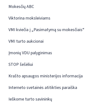
Mokesčių ABC
Viktorina moksleiviams
VMI kviečia į „Pasimatymą su mokesčiais“
VMI turto aukcionai
Įmonių VDU palyginimas
STOP šešėliui
Krašto apsaugos ministerijos informacija
Interneto svetainės atitikties paraiška
Ieškome turto savininkų