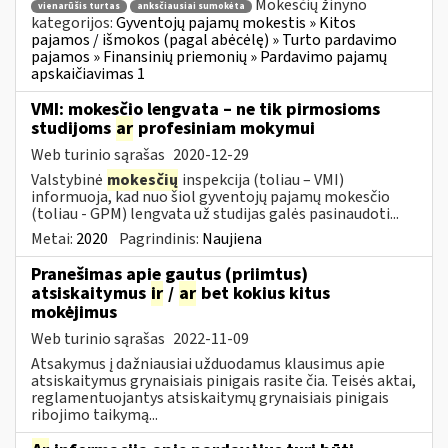
Mokesčių žinyno
vienarūšis turtas
anksčiausiai sumokėta
kategorijos:
Gyventojų pajamų mokestis » Kitos
pajamos / išmokos (pagal abėcėlę) » Turto pardavimo
pajamos » Finansinių priemonių » Pardavimo pajamų
apskaičiavimas 1
VMI: mokesčio lengvata – ne tik pirmosioms
studijoms
ar
profesiniam mokymui
Web turinio sąrašas
2020-12-29
Valstybinė
mokesčių
inspekcija (toliau – VMI)
informuoja, kad nuo šiol gyventojų pajamų mokesčio
(toliau - GPM) lengvata už studijas galės pasinaudoti...
Metai:
2020
Pagrindinis:
Naujiena
Pranešimas apie gautus (priimtus)
atsiskaitymus
ir
/
ar
bet kokius kitus
mokėjimus
Web turinio sąrašas
2022-11-09
Atsakymus į dažniausiai užduodamus klausimus apie
atsiskaitymus grynaisiais pinigais rasite čia. Teisės aktai,
reglamentuojantys atsiskaitymų grynaisiais pinigais
ribojimo taikymą...