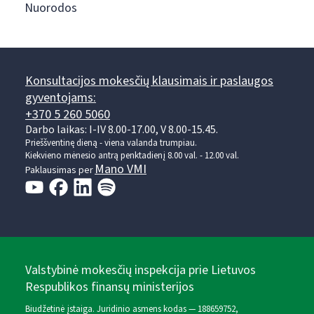
Nuorodos
Konsultacijos mokesčių klausimais ir paslaugos
gyventojams:
+370 5 260 5060
Darbo laikas: I-IV 8.00-17.00, V 8.00-15.45.
Prieššventinę dieną - viena valanda trumpiau.
Kiekvieno mėnesio antrą penktadienį 8.00 val. - 12.00 val.
Mano VMI
Paklausimas per
Valstybinė mokesčių inspekcija prie Lietuvos
Respublikos finansų ministerijos
Biudžetinė įstaiga. Juridinio asmens kodas — 188659752,