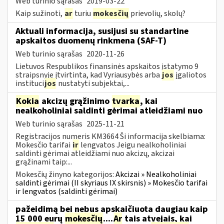
Web turinio sąrašas
2019-03-22
Kaip sužinoti,
ar
turiu
mokesčių
prievolių, skolų?
Aktuali informacija, susijusi su standartine
apskaitos duomenų rinkmena (SAF-T)
Web turinio sąrašas
2020-11-26
Lietuvos Respublikos finansinės apskaitos įstatymo 9
straipsnyje įtvirtinta, kad Vyriausybės arba
jos
įgaliotos
instituci
jos
nustatyti subjektai,...
Kokia
akcizų grąžinimo
tvarka
, kai
nealkoholiniai saldinti gėrimai atleidžiami nuo
Web turinio sąrašas
2025-11-21
Registracijos numeris KM3664 Ši informacija skelbiama:
Mokesčio tarifai
ir
lengvatos Jeigu nealkoholiniai
saldinti gėrimai atleidžiami nuo akcizų, akcizai
grąžinami taip:...
Mokesčių žinyno kategorijos:
Akcizai » Nealkoholiniai
saldinti gėrimai (II skyriaus IX skirsnis) » Mokesčio tarifai
ir lengvatos (saldinti gėrimai)
pažeidimą bei nebus apskaičiuota daugiau kaip
15 000 eurų
mokesčių
....
Ar
tais atvejais, kai