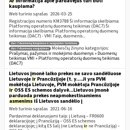
Ar
informacija apie pardavėjus turi būti
kaupiama?
Web turinio sąrašas
2026-03-25
Registracijos numeris KM3788 Ši informacija skelbiama:
Platformų operatorių duomenų teikimas (DAC7) Ši
informacija skelbiama: Platformų operatorių duomenų
teikimas (DAC7) - VMI Taip, duomenis...
dac-7 duomenų kaupimas ir saugojimo terminas
Mokesčių žinyno kategorijos:
dac-7 duomenų saugojimas
Prašymai, pažymos ir mokėjimo duomenys » Duomenų
teikimas VMI » Platformų operatorių duomenų teikimas
(DAC7)
Lietuvos įmonė laiko prekes ne savo sandėliuose
Lietuvoje
ir
Prancūzijoje (t. y....Ji yra PVM
mokėtoja Lietuvoje, PVM mokėtoja Prancūzijoje
ir
OSS ES schemos dalyvė...Lietuvos įmonė
parduoda prekes neapmokestinamiems
asmenims
iš Lietuvos sandėlio į
Web turinio sąrašas
2021-06-16
Pardavimai deklaruojami taip: į Lietuvą – FR0600
deklaracijoje; į Prancūziją – OSS ES schemos
deklaracijoje; į kitą ES šalį (ne Lietuvą
ir
ne Prancūziją) –