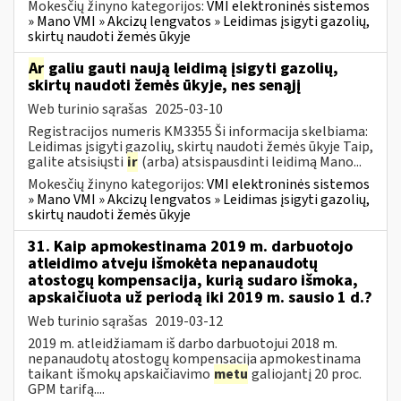
Mokesčių žinyno kategorijos:
VMI elektroninės sistemos
» Mano VMI » Akcizų lengvatos » Leidimas įsigyti gazolių,
skirtų naudoti žemės ūkyje
Ar
galiu gauti naują leidimą įsigyti gazolių,
skirtų naudoti žemės ūkyje, nes senąjį
Web turinio sąrašas
2025-03-10
Registracijos numeris KM3355 Ši informacija skelbiama:
Leidimas įsigyti gazolių, skirtų naudoti žemės ūkyje Taip,
galite atsisiųsti
ir
(arba) atsispausdinti leidimą Mano...
Mokesčių žinyno kategorijos:
VMI elektroninės sistemos
» Mano VMI » Akcizų lengvatos » Leidimas įsigyti gazolių,
skirtų naudoti žemės ūkyje
31. Kaip apmokestinama 2019 m. darbuotojo
atleidimo atveju išmokėta nepanaudotų
atostogų kompensacija, kurią sudaro išmoka,
apskaičiuota už periodą iki 2019 m. sausio 1 d.?
Web turinio sąrašas
2019-03-12
2019 m. atleidžiamam iš darbo darbuotojui 2018 m.
nepanaudotų atostogų kompensacija apmokestinama
taikant išmokų apskaičiavimo
metu
galiojantį 20 proc.
GPM tarifą....