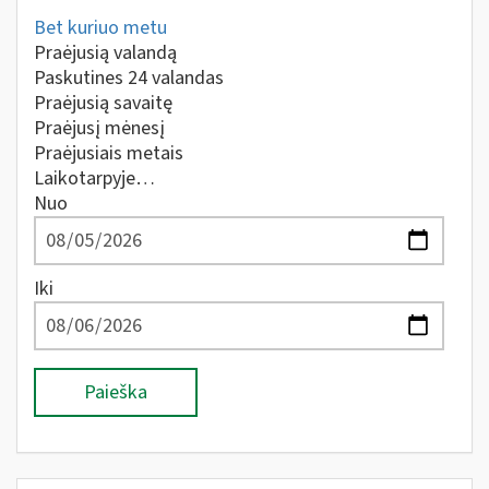
Bet kuriuo metu
Praėjusią valandą
Paskutines 24 valandas
Praėjusią savaitę
Praėjusį mėnesį
Praėjusiais metais
Laikotarpyje…
Nuo
Iki
Paieška