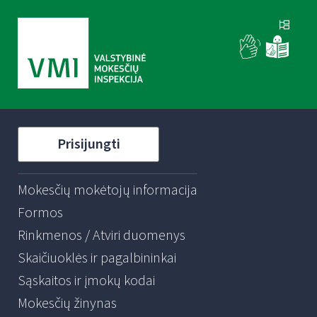
Prisijungti
Mokesčių mokėtojų informacija
Formos
Rinkmenos / Atviri duomenys
Skaičiuoklės ir pagalbininkai
Sąskaitos ir įmokų kodai
Mokesčių žinynas