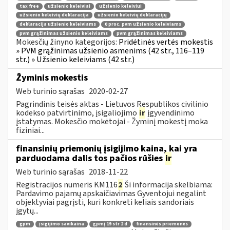
tax free
užsienio keleiviai
užsienio keleiviui
užsienio keleivių deklaracija
užsienio keleivių deklaracijų
deklaracija užsienio keleiviams
0 proc. pvm užsienio keleiviams
pvm grąžinimas užsienio keleiviams
pvm grąžinimas keleiviams
Mokesčių žinyno kategorijos:
Pridėtinės vertės mokestis
» PVM grąžinimas užsienio asmenims (42 str., 116–119
str.) » Užsienio keleiviams (42 str.)
Žyminis mokestis
Web turinio sąrašas
2020-02-27
Pagrindinis teisės aktas - Lietuvos Respublikos civilinio
kodekso patvirtinimo, įsigaliojimo
ir
įgyvendinimo
įstatymas. Mokesčio mokėtojai - Žyminį mokestį moka
fiziniai...
finansinių priemonių įsigijimo kaina, kai yra
parduodama dalis tos pačios rūšies
ir
Web turinio sąrašas
2018-11-22
Registracijos numeris KM116
2
Ši informacija skelbiama:
Pardavimo pajamų apskaičiavimas Gyventojui negalint
objektyviai pagrįsti, kuri konkreti keliais sandoriais
įgytų...
gpm
įsigijimo savikaina
gpmį 19 str 2 d
finansinės priemonės