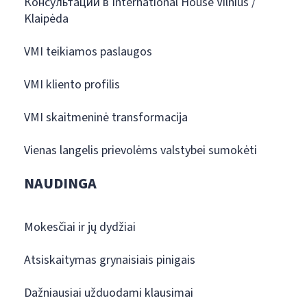
Консультации в International House Vilnius /
Klaipėda
VMI teikiamos paslaugos
VMI kliento profilis
VMI skaitmeninė transformacija
Vienas langelis prievolėms valstybei sumokėti
NAUDINGA
Mokesčiai ir jų dydžiai
Atsiskaitymas grynaisiais pinigais
Dažniausiai užduodami klausimai