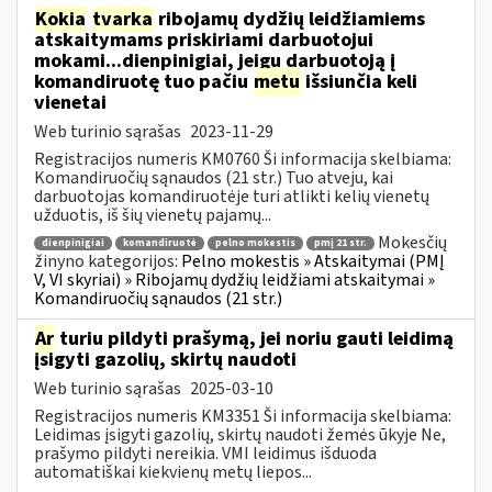
Kokia
tvarka
ribojamų dydžių leidžiamiems
atskaitymams priskiriami darbuotojui
mokami...dienpinigiai, jeigu darbuotoją į
komandiruotę tuo pačiu
metu
išsiunčia keli
vienetai
Web turinio sąrašas
2023-11-29
Registracijos numeris KM0760 Ši informacija skelbiama:
Komandiruočių sąnaudos (21 str.) Tuo atveju, kai
darbuotojas komandiruotėje turi atlikti kelių vienetų
užduotis, iš šių vienetų pajamų...
Mokesčių
dienpinigiai
komandiruotė
pelno mokestis
pmį 21 str.
žinyno kategorijos:
Pelno mokestis » Atskaitymai (PMĮ
V, VI skyriai) » Ribojamų dydžių leidžiami atskaitymai »
Komandiruočių sąnaudos (21 str.)
Ar
turiu pildyti prašymą, jei noriu gauti leidimą
įsigyti gazolių, skirtų naudoti
Web turinio sąrašas
2025-03-10
Registracijos numeris KM3351 Ši informacija skelbiama:
Leidimas įsigyti gazolių, skirtų naudoti žemės ūkyje Ne,
prašymo pildyti nereikia. VMI leidimus išduoda
automatiškai kiekvienų metų liepos...