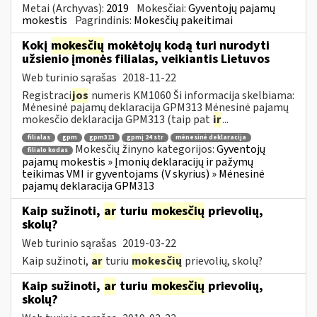
Metai (Archyvas):
2019
Mokesčiai:
Gyventojų pajamų
mokestis
Pagrindinis:
Mokesčių pakeitimai
Kokį
mokesčių
mokėtojų kodą turi nurodyti
užsienio įmonės filialas, veikiantis Lietuvos
Web turinio sąrašas
2018-11-22
Registraci
jos
numeris KM1060 Ši informacija skelbiama:
Mėnesinė pajamų deklaracija GPM313 Mėnesinė pajamų
mokesčio deklaracija GPM313 (taip pat
ir
...
filialas
gpm
gpm313
gpmį 24 str
mėnesinė deklaracija
Mokesčių žinyno kategorijos:
Gyventojų
filialo kodas
pajamų mokestis » Įmonių deklaracijų ir pažymų
teikimas VMI ir gyventojams (V skyrius) » Mėnesinė
pajamų deklaracija GPM313
Kaip sužinoti,
ar
turiu
mokesčių
prievolių,
skolų?
Web turinio sąrašas
2019-03-22
Kaip sužinoti,
ar
turiu
mokesčių
prievolių, skolų?
Kaip sužinoti,
ar
turiu
mokesčių
prievolių,
skolų?