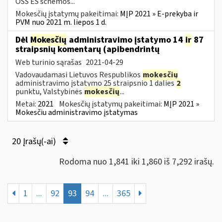
OSS ES schemos...
Mokesčių įstatymų pakeitimai:
MĮP 2021 » E-prekyba ir
PVM nuo 2021 m. liepos 1 d.
Dėl
Mokesčių
administravimo įstatymo 14
ir
87
straipsnių komentarų (apibendrintų
Web turinio sąrašas
2021-04-29
Vadovaudamasi Lietuvos Respublikos
mokesčių
administravimo įstatymo 25 straipsnio 1 dalies
2
punktu, Valstybinės
mokesčių
...
Metai:
2021
Mokesčių įstatymų pakeitimai:
MĮP 2021 »
Mokesčiu administravimo įstatymas
20 Įrašų(-ai)
Rodoma nuo 1,841 iki 1,860 iš 7,292 irašų.
1
...
92
93
94
...
365