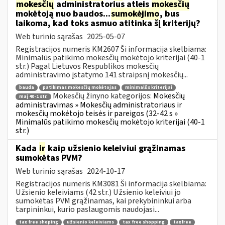
mokesčių
administratorius atleis
mokesčių
mokėtoją nuo baudos...
sumokėjimo
, bus
laikoma, kad toks asmuo atitinka šį kriterijų?
Web turinio sąrašas
2025-05-07
Registracijos numeris KM2607 Ši informacija skelbiama:
Minimalūs patikimo mokesčių mokėtojo kriterijai (40-1
str.) Pagal Lietuvos Respublikos mokesčių
administravimo įstatymo 141 straipsnį mokesčių...
bauda
patikimas mokesčių mokėtojas
minimalūs kriterijai
Mokesčių žinyno kategorijos:
Mokesčių
maį 40-1 str.
administravimas » Mokesčių administratoriaus ir
mokesčių mokėtojo teisės ir pareigos (32-42 s »
Minimalūs patikimo mokesčių mokėtojo kriterijai (40-1
str.)
Kada
ir
kaip užsienio keleiviui grąžinamas
sumokėtas PVM?
Web turinio sąrašas
2024-10-17
Registracijos numeris KM3081 Ši informacija skelbiama:
Užsienio keleiviams (42 str.) Užsienio keleiviui jo
sumokėtas PVM grąžinamas, kai prekybininkui arba
tarpininkui, kurio paslaugomis naudojasi...
tax free shoping
užsienio keleiviams
tax free shopping
taxfree