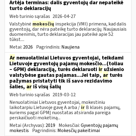
Artėja terminas: dalis gyventojų dar nepateikė
turto deklaracijų
Web turinio sąrašas
2026-04-27
Valstybinė
mokesčių
inspekcija (VMI) primena, kad dalis
gyventojų, dar nėra pateikę turto deklaracijų. Naujausiais
duomenimis, turto deklaracijas jau pateikė apie 52
tūkst....
Metai:
2026
Pagrindinis:
Naujiena
Ar
nenuolatiniai Lietuvos gyventojai, teikdami
Lietuvoje gyventojų pajamų mokesčio...(toliau
– GPM) deklaraciją, turės deklaruoti
ir
užsienio
valstybėse gautas pajamas...Jei taip,
ar
turės
pažymas pristatyti tik iš savo rezidavimo
šalies,
ar
iš visų šalių
Web turinio sąrašas
2019-03-12
Nenuolatiniai Lietuvos gyventojai, mokestiniu
laikotarpiu Lietuvoje gavę A arba /
ir
B klasės pajamų,
kuriems pagal GPMĮ nuostatas atsiranda pareiga
perskaičiuoti mokėtiną...
Metai (Archyvas):
2019
Mokesčiai:
Gyventojų pajamų
mokestis
Pagrindinis:
Mokesčių pakeitimai