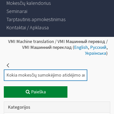
Mokesčių kalendorius
Seminarai
Tarptautinis apmokestinimas
Kontaktai / Apklausa
VMI Machine translation / VMI Машинный перевод /
VMI Машинний переклад (
English
,
Русский
,
Українська
)
Paieška
Kategorijos