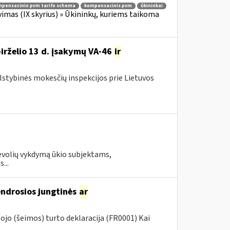
pensacinio pvm tarifo schema
kompensacinis pvm
ūkininkai
imas (IX skyrius) » Ūkininkų, kuriems taikoma
birželio 13 d. įsakymų VA-46
ir
alstybinės mokesčių inspekcijos prie Lietuvos
evolių vykdymą ūkio subjektams,
...
endrosios jungtinės
ar
jo (šeimos) turto deklaracija (FR0001) Kai