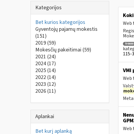
Kategorijos
Koki
Bet kurios kategorijos
Web t
Gyventojų pajamų mokestis
Regis
(151)
Mokes
2019
(59)
fr0600
kateg
Mokesčių pakeitimai
(59)
115-3 
2021
(24)
2024
(17)
2025
(14)
VMI 
2022
(14)
Web t
2023
(12)
Valst
2026
(11)
moke
Metai
Nenu
Aplankai
GPM
Web t
Bet kurį aplanką