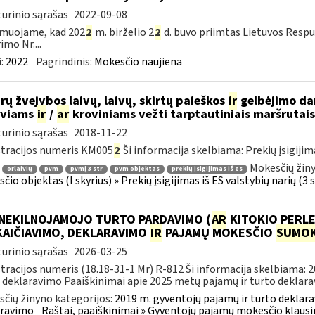
urinio sąrašas
2022-09-08
rmuojame, kad 202
2
m. birželio 2
2
d. buvo priimtas Lietuvos Respu
imo Nr....
:
2022
Pagrindinis:
Mokesčio naujiena
rų žvejybos laivų, laivų, skirtų paieškos
ir
gelbėjimo dar
iviams
ir
/
ar
kroviniams vežti tarptautiniais maršrutai
urinio sąrašas
2018-11-22
tracijos numeris KM005
2
Ši informacija skelbiama: Prekių įsigijimas 
Mokesčių žiny
orlaivių
pvm
pvmį 3 str
pvm objektas
prekių įsigijimas iš es
io objektas (I skyrius) » Prekių įsigijimas iš ES valstybių narių (3 str
 NEKILNOJAMOJO TURTO PARDAVIMO (
AR
KITOKIO PERLE
KAIČIAVIMO, DEKLARAVIMO
IR
PAJAMŲ MOKESČIO
SUMOK
urinio sąrašas
2026-03-25
tracijos numeris (18.18-31-1 Mr) R-812 Ši informacija skelbiama: 
 deklaravimo Paaiškinimai apie 2025 metų pajamų ir turto deklarav
čių žinyno kategorijos:
2019 m. gyventojų pajamų ir turto deklara
aravimo
Raštai, paaiškinimai » Gyventojų pajamų mokesčio klausi