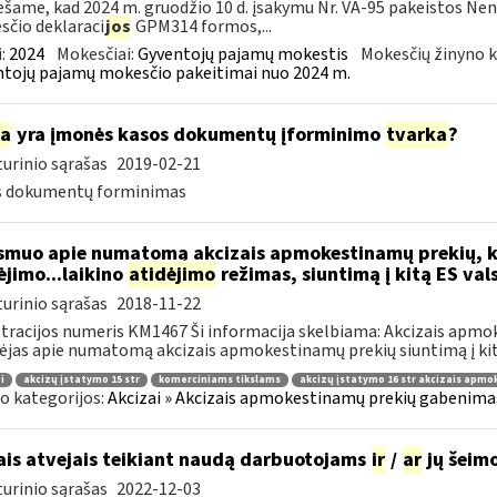
šame, kad 2024 m. gruodžio 10 d. įsakymu Nr. VA-95 pakeistos Ne
čio deklaraci
jos
GPM314 formos,...
:
2024
Mokesčiai:
Gyventojų pajamų mokestis
Mokesčių žinyno k
tojų pajamų mokesčio pakeitimai nuo 2024 m.
ia
yra įmonės kasos dokumentų įforminimo
tvarka
?
urinio sąrašas
2019-02-21
s dokumentų forminimas
muo apie numatomą akcizais apmokestinamų prekių, k
jimo...laikino
atidėjimo
režimas, siuntimą į kitą ES val
urinio sąrašas
2018-11-22
tracijos numeris KM1467 Ši informacija skelbiama: Akcizais apmo
ėjas apie numatomą akcizais apmokestinamų prekių siuntimą į kitą
i
akcizų įstatymo 15 str
komerciniams tikslams
akcizų įstatymo 16 str akcizais apm
o kategorijos:
Akcizai » Akcizais apmokestinamų prekių gabenimas 
ais atvejais teikiant naudą darbuotojams
ir
/
ar
jų šeim
urinio sąrašas
2022-12-03