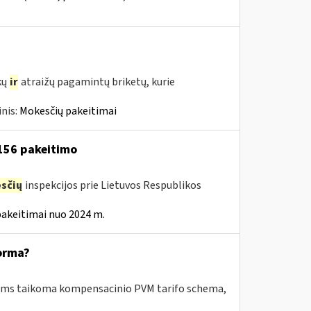
kų
ir
atraižų pagamintų briketų, kurie
nis:
Mokesčių pakeitimai
 156 pakeitimo
sčių
inspekcijos prie Lietuvos Respublikos
pakeitimai nuo 2024 m.
orma?
riems taikoma kompensacinio PVM tarifo schema,