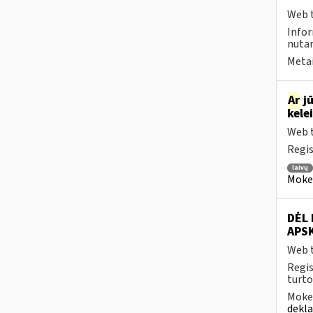
Web t
Info
nutar
Metai
Ar
jū
kele
Web t
Regis
laivų
Mokesč
DĖL
APS
Web t
Regis
turto
Mokes
dekl