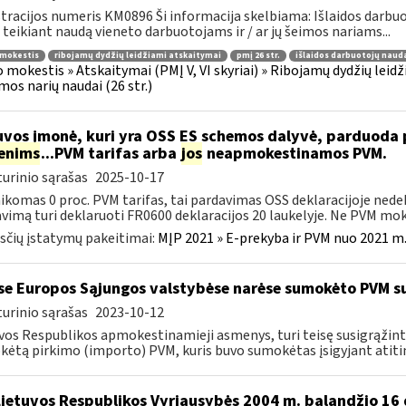
tracijos numeris KM0896 Ši informacija skelbiama: Išlaidos darbuoto
 teikiant naudą vieneto darbuotojams ir / ar jų šeimos nariams...
 mokestis
ribojamų dydžių leidžiami atskaitymai
pmį 26 str.
išlaidos darbuotojų naud
 mokestis » Atskaitymai (PMĮ V, VI skyriai) » Ribojamų dydžių leidž
imos narių naudai (26 str.)
uvos įmonė, kuri yra OSS ES schemos dalyvė, parduod
enims
...PVM tarifas arba
jos
neapmokestinamos PVM.
urinio sąrašas
2025-10-17
aikomas 0 proc. PVM tarifas, tai pardavimas OSS deklaracijoje ned
vimą turi deklaruoti FR0600 deklaracijos 20 laukelyje. Ne PVM mokė
čių įstatymų pakeitimai:
MĮP 2021 » E-prekyba ir PVM nuo 2021 m. 
se Europos Sąjungos valstybėse narėse sumokėto PVM s
urinio sąrašas
2023-10-12
vos Respublikos apmokestinamieji asmenys, turi teisę susigrąžint
ėtą pirkimo (importo) PVM, kuris buvo sumokėtas įsigyjant atiti
Lietuvos Respublikos Vyriausybės 2004 m. balandžio 16 