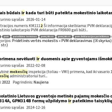
ais būdais
ir
kada turi būti pateikta mokestinio laikota
urinio sąrašas
2026-01-14
tracijos numeris KM111
2
Ši informacija skelbiama: PVM deklaracija 
tinio laikotarpio PVM deklaracija FR0600 gali būti...
pvm
pateikimo terminas
pvmį 85 str
pvmį 86 str
pvm deklaracijos pateikimas
orijos:
Pridėtinės vertės mokestis » PVM deklaravimas (IX skyrius) »
str.)
primena nevėluoti
ir
duomenis apie gyventojams išmokėt
urinio sąrašas
2022-02-08
ybinė
mokesčių
inspekcija (toliau – VMI) primena, kad iki vasari
sčių
administratoriui turi...
:
2022
Pagrindinis:
Naujiena
olatinio Lietuvos gyventojo metinės pajamų mokesčio 
314A, GPM314B formų užpildymo
ir
pateikimo taisyklių
urinio sąrašas
2024-12-16