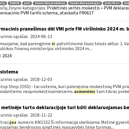
aita
fr0617k
pvm
žemės ūkio produkcija
žemės ūkio paslaugos
pvmį 99 str
kom
čių žinyno kategorijos:
Pridėtinės vertės mokestis » PVM deklarav
nsacinio PVM tarifo schema, ataskaita FR0617
rmacinis pranešimas dėl VMI prie FM viršininko 2024 m. 
urinio sąrašas
2024-06-13
rmuojame, kad parengėme
ir
patvirtinome šiuos teisės aktus: 1. V
blikos finansų ministerijos viršininko 2024 m....
:
2024
sistema
urinio sąrašas
2018-12-03
top Shop (OSS) - tai sistema, kuri palengvina mokestinių PVM pri
uodantiems neapmokestinamiesiems
asmenims
tam tikras prekes
 metinėje turto deklaracijoje turi būti deklaruojamas b
urinio sąrašas
2018-11-22
traci
jos
numeris KM1322 Ši informacija skelbiama: Metinė gyvento
ruojamas bendrosios jungtinės nuosavybės teise turimas...