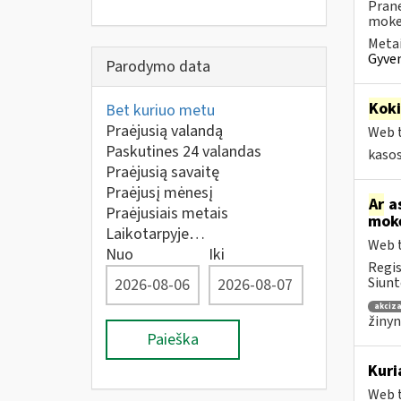
Prane
mokes
Metai
Gyven
Parodymo data
Kok
Bet kuriuo metu
Praėjusią valandą
Web t
Paskutines 24 valandas
kaso
Praėjusią savaitę
Praėjusį mėnesį
Ar
as
Praėjusiais metais
mokė
Laikotarpyje…
Web t
Nuo
Iki
Regis
Siunt
akciza
žinyn
Paieška
Kuri
Web t