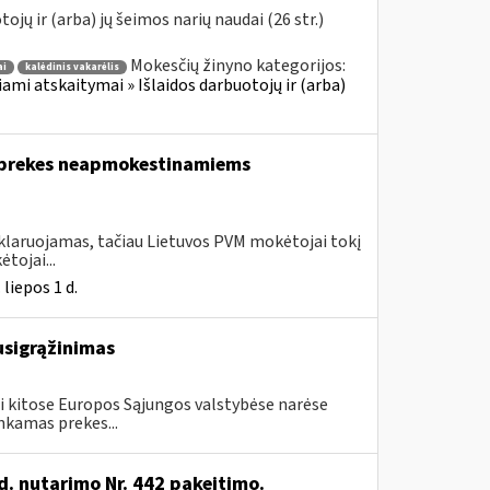
jų ir (arba) jų šeimos narių naudai (26 str.)
Mokesčių žinyno kategorijos:
ai
kalėdinis vakarėlis
iami atskaitymai » Išlaidos darbuotojų ir (arba)
a prekes neapmokestinamiems
eklaruojamas, tačiau Lietuvos PVM mokėtojai tokį
tojai...
liepos 1 d.
usigrąžinimas
i kitose Europos Sąjungos valstybėse narėse
nkamas prekes...
d. nutarimo Nr. 442 pakeitimo.