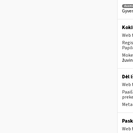
duom
Gyven
Koki
Web t
Regis
Papil
Mokes
žuvin
Dėl 
Web t
Paaiš
prek
Metai
Pask
Web t