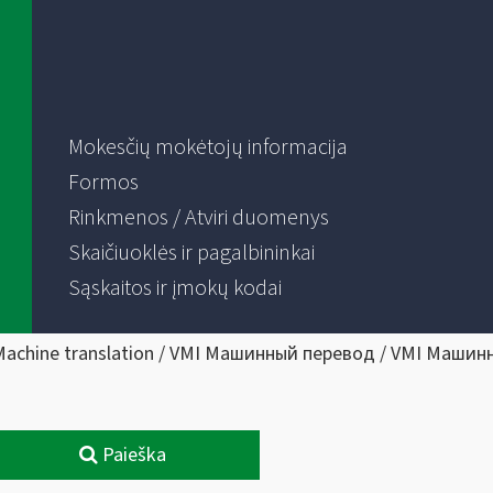
Mokesčių mokėtojų informacija
Formos
Rinkmenos / Atviri duomenys
Skaičiuoklės ir pagalbininkai
Sąskaitos ir įmokų kodai
Machine translation / VMI Машинный перевод / VMI Машин
Paieška