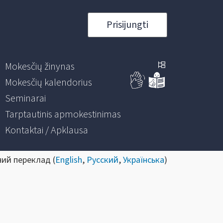
Prisijungti
Mokesčių žinynas
Mokesčių kalendorius
Seminarai
Tarptautinis apmokestinimas
Kontaktai / Apklausa
ний переклад (
English
,
Русский
,
Українська
)