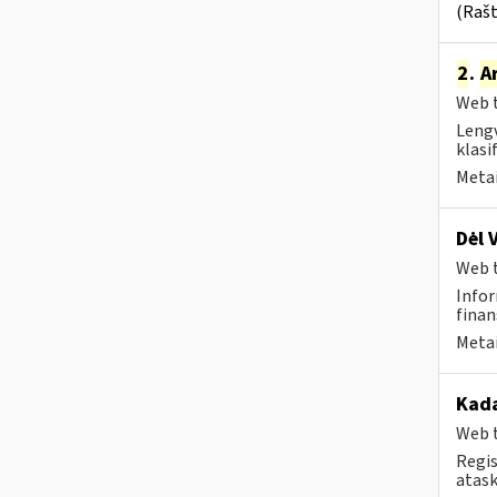
(Rašt
2
.
A
Web t
Lengv
klasi
Metai
Dėl 
Web t
Infor
finan
Metai
Kad
Web t
Regis
atask