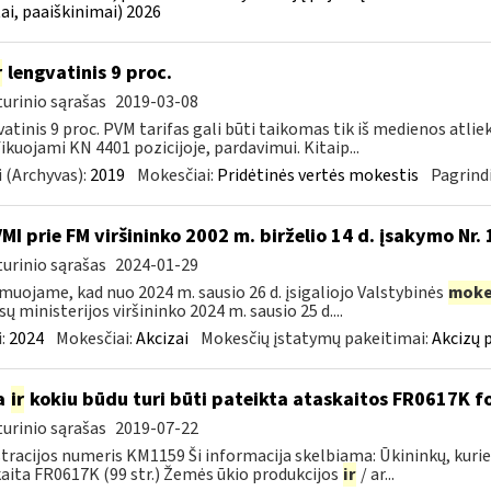
ai, paaiškinimai) 2026
r
lengvatinis 9 proc.
urinio sąrašas
2019-03-08
atinis 9 proc. PVM tarifas gali būti taikomas tik iš medienos atlie
fikuojami KN 4401 pozicijoje, pardavimui. Kitaip...
 (Archyvas):
2019
Mokesčiai:
Pridėtinės vertės mokestis
Pagrindi
VMI prie FM viršininko 2002 m. birželio 14 d. įsakymo Nr.
urinio sąrašas
2024-01-29
muojame, kad nuo 2024 m. sausio 26 d. įsigaliojo Valstybinės
moke
sų ministerijos viršininko 2024 m. sausio 25 d....
:
2024
Mokesčiai:
Akcizai
Mokesčių įstatymų pakeitimai:
Akcizų 
a
ir
kokiu būdu turi būti pateikta ataskaitos FR0617K f
urinio sąrašas
2019-07-22
tracijos numeris KM1159 Ši informacija skelbiama: Ūkininkų, ku
aita FR0617K (99 str.) Žemės ūkio produkcijos
ir
/ ar...