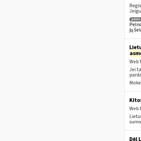
Regis
Jeigu
pelno
Pelno
jų še
Liet
asm
Web t
Jei t
parda
Mokes
Kito
Web t
Lietu
sumok
Dėl 