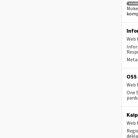
atask
Mokes
kompe
Info
Web t
Info
Respu
Metai
OSS 
Web t
One S
pard
Kaip
Web t
Regis
dekla