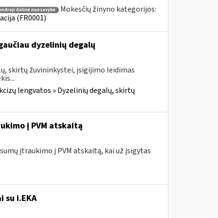
Mokesčių žinyno kategorijos:
endroji dalinė nuosavybė
acija (FR0001)
gaučiau dyzelinių degalų
, skirtų žuvininkystei, įsigijimo leidimas
is...
cizų lengvatos » Dyzelinių degalų, skirtų
ukimo į PVM atskaitą
umų įtraukimo į PVM atskaitą, kai už įsigytas
i su i.EKA