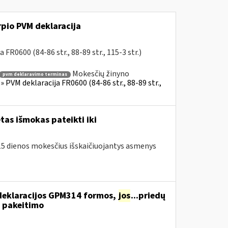
rpio PVM deklaracija
FR0600 (84-86 str., 88-89 str., 115-3 str.)
Mokesčių žinyno
pvm deklaravimo terminas
 PVM deklaracija FR0600 (84-86 str., 88-89 str.,
as išmokas pateikti iki
o 15 dienos mokesčius išskaičiuojantys asmenys
deklaracijos GPM314 formos,
jos
...priedų
 pakeitimo