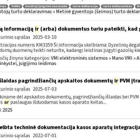
enys
fr0001
bendroji jungtinė nuosavybė
turto deklaracija
turto deklaravimas
b
tojų turto deklaravimas » Metinė gyventojo (šeimos) turto deklar
ą informaciją
ir
(arba) dokumentus turiu pateikti, kad 
urinio sąrašas
2025-03-10
tracijos numeris KM3359 Ši informacija skelbiama: Dyzelinių degalų
domų duomenų teikti neturite, kadangi leistinas įsigyti gazolių kiek
čių žinyno kategorijos:
VMI elektroninės sistemos » Mano VMI » Ak
inkystei, įsigijimo leidimas
išlaidas pagrindžiančių apskaitos dokumentų
ir
PVM įtra
urinio sąrašas
2025-07-03
kiname dėl apskaitos dokumentų, pagrindžiančių išlaidas bei PVM s
es
ar
paslaugas išduodamas kasos aparato kvitas...
:
2025
elbta techninė dokumentacija kasos aparatų integracija
urinio sąrašas
2022-07-01