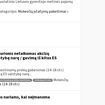
nuolatinio Lietuvos gyventojo metinės pajamų
ategorijos:
Mokesčių įstatymų pakeitimai »
urioms netaikomas akcizų
stybę narę / gavimą iš kitos ES
kestinamų prekių gabenimas (14-18 str.)
 ES valstybę narę...
Mokesčių
okestinamų prekių siuntimas
informuoti vmi
(14-18 str.)
os nariams, kai neįmanoma