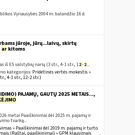
blikos Vyriausybės 2004 m. balandžio 16 d.
bams jūroje, jūrų...laivų, skirtų
s
ar
kitoms
iš ES valstybių narių (3 str., 4-1 str., 1
2
-
2
...
no kategorijos:
Pridėtinės vertės mokestis »
., 4-1 str., 12-2 str.)
IDIMO) PAJAMŲ, GAUTŲ 2025 METAIS...,
ĖJIMO
2026 metai Paaiškinimai dėl 2025 m. pajamų ir
imo tvarką...
vimas » Paaiškinimai dėl 2019 m. pajamų ir turto
mais (Raštai, paaiškinimai) » GPM klausimais