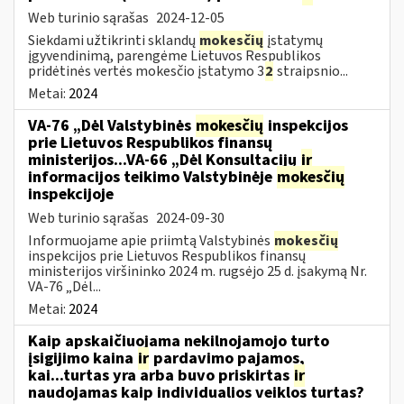
Web turinio sąrašas
2024-12-05
Siekdami užtikrinti sklandų
mokesčių
įstatymų
įgyvendinimą, parengėme Lietuvos Respublikos
pridėtinės vertės mokesčio įstatymo 3
2
straipsnio...
Metai:
2024
VA-76 „Dėl Valstybinės
mokesčių
inspekcijos
prie Lietuvos Respublikos finansų
ministerijos...VA-66 „Dėl Konsultacijų
ir
informacijos teikimo Valstybinėje
mokesčių
inspekcijoje
Web turinio sąrašas
2024-09-30
Informuojame apie priimtą Valstybinės
mokesčių
inspekcijos prie Lietuvos Respublikos finansų
ministerijos viršininko 2024 m. rugsėjo 25 d. įsakymą Nr.
VA-76 „Dėl...
Metai:
2024
Kaip apskaičiuojama nekilnojamojo turto
įsigijimo kaina
ir
pardavimo pajamos,
kai...turtas yra arba buvo priskirtas
ir
naudojamas kaip individualios veiklos turtas?