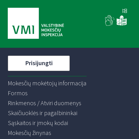
Prisijungti
Mokesčių mokėtojų informacija
Formos
Rinkmenos / Atviri duomenys
Skaičiuoklės ir pagalbininkai
Sąskaitos ir įmokų kodai
Mokesčių žinynas