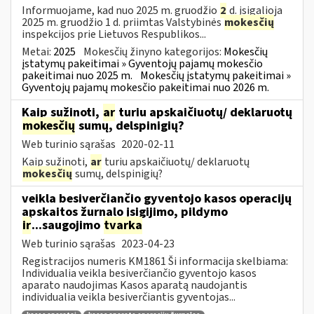
Informuojame, kad nuo 2025 m. gruodžio
2
d. įsigalioja
2025 m. gruodžio 1 d. priimtas Valstybinės
mokesčių
inspekcijos prie Lietuvos Respublikos...
Metai:
2025
Mokesčių žinyno kategorijos:
Mokesčių
įstatymų pakeitimai » Gyventojų pajamų mokesčio
pakeitimai nuo 2025 m.
Mokesčių įstatymų pakeitimai »
Gyventojų pajamų mokesčio pakeitimai nuo 2026 m.
Kaip sužinoti,
ar
turiu apskaičiuotų/ deklaruotų
mokesčių
sumų, delspinigių?
Web turinio sąrašas
2020-02-11
Kaip sužinoti,
ar
turiu apskaičiuotų/ deklaruotų
mokesčių
sumų, delspinigių?
veikla besiverčiančio gyventojo kasos operacijų
apskaitos žurnalo įsigijimo, pildymo
ir
...saugojimo
tvarka
Web turinio sąrašas
2023-04-23
Registracijos numeris KM1861 Ši informacija skelbiama:
Individualia veikla besiverčiančio gyventojo kasos
aparato naudojimas Kasos aparatą naudojantis
individualia veikla besiverčiantis gyventojas...