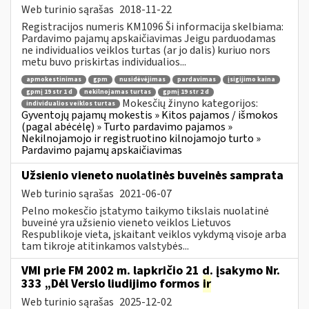
Web turinio sąrašas
2018-11-22
Registracijos numeris KM1096 Ši informacija skelbiama:
Pardavimo pajamų apskaičiavimas Jeigu parduodamas
ne individualios veiklos turtas (ar jo dalis) kuriuo nors
metu buvo priskirtas individualios...
apmokestinimas
gpm
nusidėvėjimas
pardavimas
įsigijimo kaina
gpmį 19 str 1 d
nekilnojamas turtas
gpmį 19 str 2 d
Mokesčių žinyno kategorijos:
individualios veiklos turtas
Gyventojų pajamų mokestis » Kitos pajamos / išmokos
(pagal abėcėlę) » Turto pardavimo pajamos »
Nekilnojamojo ir registruotino kilnojamojo turto »
Pardavimo pajamų apskaičiavimas
Užsienio vieneto nuolatinės buveinės samprata
Web turinio sąrašas
2021-06-07
Pelno mokesčio įstatymo taikymo tikslais nuolatinė
buveinė yra užsienio vieneto veiklos Lietuvos
Respublikoje vieta, įskaitant veiklos vykdymą visoje arba
tam tikroje atitinkamos valstybės...
VMI prie FM 2002 m. lapkričio 21 d. įsakymo Nr.
333 „Dėl Verslo liudijimo formos
ir
Web turinio sąrašas
2025-12-02