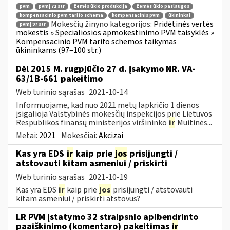
pvm
pvmį 71 str
žemės ūkio produkcija
žemės ūkio paslaugos
kompensacinio pvm tarifo schema
kompensacinis pvm
ūkininkai
Mokesčių žinyno kategorijos:
Pridėtinės vertės
pvmį 97 str
mokestis » Specialiosios apmokestinimo PVM taisyklės »
Kompensacinio PVM tarifo schemos taikymas
ūkininkams (97–100 str.)
Dėl 2015 M. rugpjūčio 27 d. įsakymo NR. VA-
63/1B-661 pakeitimo
Web turinio sąrašas
2021-10-14
Informuojame, kad nuo 2021 metų lapkričio 1 dienos
įsigalioja Valstybinės mokesčių inspekcijos prie Lietuvos
Respublikos finansų ministerijos viršininko
ir
Muitinės...
Metai:
2021
Mokesčiai:
Akcizai
Kas yra EDS
ir
kaip prie
jos
prisijungti /
atstovauti kitam asmeniui / priskirti
Web turinio sąrašas
2021-10-19
Kas yra EDS
ir
kaip prie
jos
prisijungti / atstovauti
kitam asmeniui / priskirti atstovus?
LR PVM įstatymo 32 straipsnio apibendrinto
paaiškinimo (komentaro) pakeitimas
ir