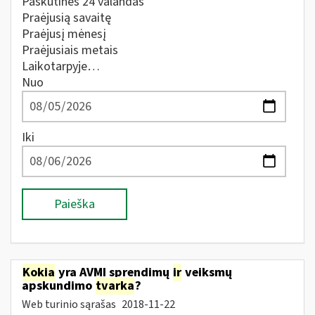
Paskutines 24 valandas
Praėjusią savaitę
Praėjusį mėnesį
Praėjusiais metais
Laikotarpyje…
Nuo
Iki
Paieška
Kokia
yra AVMI sprendimų
ir
veiksmų
apskundimo
tvarka
?
Web turinio sąrašas
2018-11-22