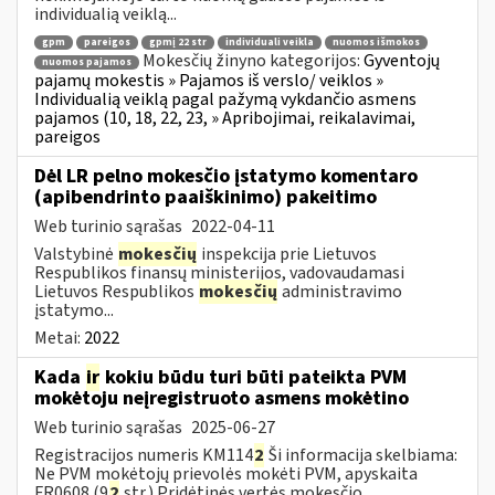
individualią veiklą...
gpm
pareigos
gpmį 22 str
individuali veikla
nuomos išmokos
Mokesčių žinyno kategorijos:
Gyventojų
nuomos pajamos
pajamų mokestis » Pajamos iš verslo/ veiklos »
Individualią veiklą pagal pažymą vykdančio asmens
pajamos (10, 18, 22, 23, » Apribojimai, reikalavimai,
pareigos
Dėl LR pelno mokesčio įstatymo komentaro
(apibendrinto paaiškinimo) pakeitimo
Web turinio sąrašas
2022-04-11
Valstybinė
mokesčių
inspekcija prie Lietuvos
Respublikos finansų ministerijos, vadovaudamasi
Lietuvos Respublikos
mokesčių
administravimo
įstatymo...
Metai:
2022
Kada
ir
kokiu būdu turi būti pateikta PVM
mokėtoju neįregistruoto asmens mokėtino
Web turinio sąrašas
2025-06-27
Registracijos numeris KM114
2
Ši informacija skelbiama:
Ne PVM mokėtojų prievolės mokėti PVM, apyskaita
FR0608 (9
2
str.) Pridėtinės vertės mokesčio...