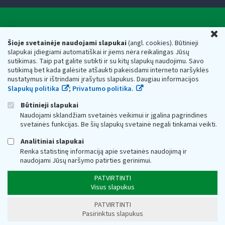
Valstybinė mokesčių inspekcija prie Lietuvos
U
Respublikos finansų ministerijos
Šioje svetainėje naudojami slapukai
(angl. cookies). Būtinieji
slapukai įdiegiami automatiškai ir jiems nėra reikalingas Jūsų
Biudžetinė įstaiga. Juridinio asmens kodas — 188659752,
sutikimas. Taip pat galite sutikti ir su kitų slapukų naudojimu. Savo
adresas: Vasario 16-osios g. 14, 01107 Vilnius, Lietuva, el.paštas:
sutikimą bet kada galėsite atšaukti pakeisdami interneto naršyklės
vmi@vmi.lt
, E. pristatymo dėžutės adresas 188659752
nustatymus ir ištrindami įrašytus slapukus. Daugiau informacijos
Duomenys apie Valstybinę mokesčių inspekciją prie Lietuvos
Slapukų politika
;
Privatumo politika.
Respublikos finansų ministerijos kaupiami ir saugomi Juridinių
asmenų registre
Būtinieji slapukai
Naudojami sklandžiam svetainės veikimui ir įgalina pagrindines
svetainės funkcijas. Be šių slapukų svetainė negali tinkamai veikti.
Analitiniai slapukai
Renka statistinę informaciją apie svetainės naudojimą ir
naudojami Jūsų naršymo patirties gerinimui.
PATVIRTINTI
Visus slapukus
PATVIRTINTI
Pasirinktus slapukus