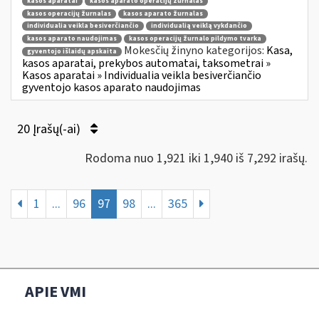
kasos aparatai
kasos aparato operacijų žurnalas
kasos operacijų žurnalas
kasos aparato žurnalas
individualia veikla besiverčiančio
individualią veiklą vykdančio
kasos aparato naudojimas
kasos operacijų žurnalo pildymo tvarka
Mokesčių žinyno kategorijos:
Kasa,
gyventojo išlaidų apskaita
kasos aparatai, prekybos automatai, taksometrai »
Kasos aparatai » Individualia veikla besiverčiančio
gyventojo kasos aparato naudojimas
20 Įrašų(-ai)
Rodoma nuo 1,921 iki 1,940 iš 7,292 irašų.
1
...
96
97
98
...
365
APIE VMI