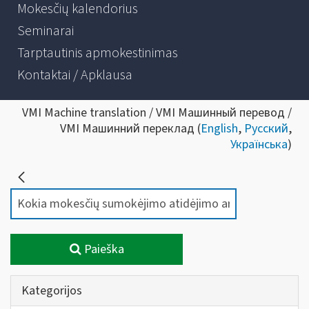
Mokesčių kalendorius
Seminarai
Tarptautinis apmokestinimas
Kontaktai / Apklausa
VMI Machine translation / VMI Машинный перевод /
VMI Машинний переклад (
English
,
Русский
,
Українська
)
Paieška
Kategorijos