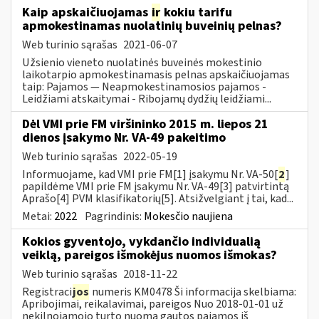
Kaip apskaičiuojamas
ir
kokiu tarifu
apmokestinamas nuolatinių buveinių pelnas?
Web turinio sąrašas
2021-06-07
Užsienio vieneto nuolatinės buveinės mokestinio
laikotarpio apmokestinamasis pelnas apskaičiuojamas
taip: Pajamos — Neapmokestinamosios pajamos -
Leidžiami atskaitymai - Ribojamų dydžių leidžiami...
Dėl VMI prie FM viršininko 2015 m. liepos 21
dienos įsakymo Nr. VA-49 pakeitimo
Web turinio sąrašas
2022-05-19
Informuojame, kad VMI prie FM[1] įsakymu Nr. VA-50[
2
]
papildėme VMI prie FM įsakymu Nr. VA-49[3] patvirtintą
Aprašo[4] PVM klasifikatorių[5]. Atsižvelgiant į tai, kad...
Metai:
2022
Pagrindinis:
Mokesčio naujiena
Kokios gyventojo, vykdančio individualią
veiklą, pareigos išmokėjus nuomos išmokas?
Web turinio sąrašas
2018-11-22
Registraci
jos
numeris KM0478 Ši informacija skelbiama:
Apribojimai, reikalavimai, pareigos Nuo 2018-01-01 už
nekilnojamojo turto nuomą gautos pajamos iš