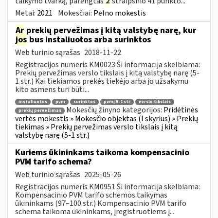
taikymo tvarką, parengtas
2
straipsnio 41 punkto...
Metai:
2021
Mokesčiai:
Pelno mokestis
Ar
prekių pervežimas į kitą valstybę narę, kur
jos
bus instaliuotos arba surinktos
Web turinio sąrašas
2018-11-22
Registracijos numeris KM0023 Ši informacija skelbiama:
Prekių pervežimas verslo tikslais į kitą valstybę narę (5-
1 str.) Kai tiekiamos prekės tiekėjo arba jo užsakymu
kito asmens turi būti...
instaliuotos
pvm
surinktos
pvmį 5-1 str
verslo tikslais
Mokesčių žinyno kategorijos:
Pridėtinės
prekių pervežimas
vertės mokestis » Mokesčio objektas (I skyrius) » Prekių
tiekimas » Prekių pervežimas verslo tikslais į kitą
valstybę narę (5-1 str.)
Kuriems ūkininkams taikoma kompensacinio
PVM tarifo schema?
Web turinio sąrašas
2025-05-26
Registracijos numeris KM0951 Ši informacija skelbiama:
Kompensacinio PVM tarifo schemos taikymas
ūkininkams (97–100 str.) Kompensacinio PVM tarifo
schema taikoma ūkininkams, įregistruotiems į...