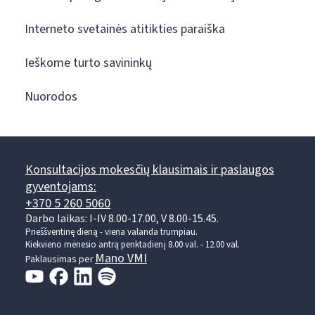
Interneto svetainės atitikties paraiška
Ieškome turto savininkų
Nuorodos
Konsultacijos mokesčių klausimais ir paslaugos
gyventojams:
+370 5 260 5060
Darbo laikas: I-IV 8.00-17.00, V 8.00-15.45.
Prieššventinę dieną - viena valanda trumpiau.
Kiekvieno mėnesio antrą penktadienį 8.00 val. - 12.00 val.
Mano VMI
Paklausimas per