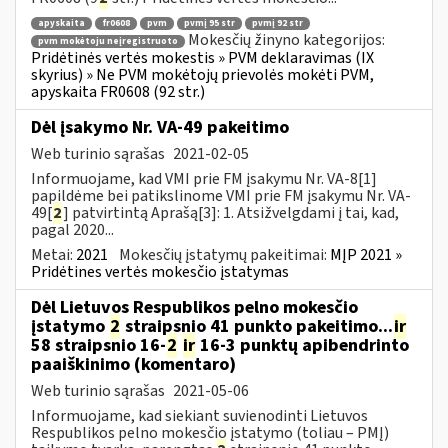
apyskaita
fr0608
pvm
pvmį 95 str
pvmį 92 str
Mokesčių žinyno kategorijos:
pvm mokėtoju neįregistruoto
Pridėtinės vertės mokestis » PVM deklaravimas (IX
skyrius) » Ne PVM mokėtojų prievolės mokėti PVM,
apyskaita FR0608 (92 str.)
Dėl įsakymo Nr. VA-49 pakeitimo
Web turinio sąrašas
2021-02-05
Informuojame, kad VMI prie FM įsakymu Nr. VA-8[1]
papildėme bei patikslinome VMI prie FM įsakymu Nr. VA-
49[
2
] patvirtintą Aprašą[3]: 1. Atsižvelgdami į tai, kad,
pagal 2020...
Metai:
2021
Mokesčių įstatymų pakeitimai:
MĮP 2021 »
Pridėtines vertės mokesčio įstatymas
Dėl Lietuvos Respublikos pelno mokesčio
įstatymo
2
straipsnio 41 punkto pakeitimo...
ir
58 straipsnio 16-
2
ir
16-3 punktų apibendrinto
paaiškinimo (komentaro)
Web turinio sąrašas
2021-05-06
Informuojame, kad siekiant suvienodinti Lietuvos
Respublikos pelno mokesčio įstatymo (toliau – PMĮ)