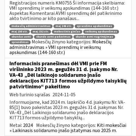
Registracijos numeris KM0755 Ši informacija skelbiama:
VMI sprendimų ir veiksmų apskundimas (144-160 str.)
Aspektas Komentarai AVMI sprendimų dėl patikrinimo
akto tvirtinimo ar kito panašaus...
mokesčių administravimas
maį 146 str.
sprendimo apskundimas
maį 150 str.
maį 152 str.
mokestinis ginčas
veiksmų apskundimas
skundas avmi
skundo avmi padavimas
skundo avmi nagrinėjimas
Mokesčių žinyno kategorijos:
Mokesčių
sprendimas
administravimas » VMI sprendimų ir veiksmų
apskundimas (144-160 str.)
Informacinis pranešimas dėl VMI prie FM
viršininko 2023 m. gegužės 31 d. įsakymo Nr.
VA-43 „Dėl laikinojo solidarumo įnašo
deklaracijos KIT713 formos užpildymo taisyklių
patvirtinimo“ pakeitimo
Web turinio sąrašas
2024-11-05
Informuojame, kad 2024 m. lapkričio 4 d. įsakymu Nr. VA-
85[1] buvo pakeistas 2023 m. gegužės 31 d. įsakymas Nr.
VA-43 „Dėl Laikinojo solidarumo įnašo deklaracijos
KIT713 formos užpildymo taisyklių...
Metai:
2024
Mokesčių žinyno kategorijos:
Kiti mokesčiai
» Laikinasis solidarumo įnašo įstatymas nuo 2025 m.