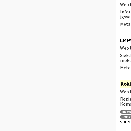
Web t
Infor
įgyve
Metai
LR P
Web t
Siekd
mokes
Metai
Kok
Web t
Regis
Komen
mokes
skund
spren