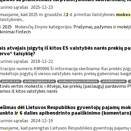
urinio sąrašas
2025-12-23
muojame, kad 2025 m. gruodžio 2
2
d. priimtas Valstybinės
mokes
Valstybinės...
:
2025
Mokesčių žinyno kategorijos:
Prašymai, pažymos ir mokėj
kinimai Fintech
ais atvejais įsigytų iš kitos ES valstybės narės prekių
ervo“ taisyklę?
urinio sąrašas
2018-12-22
tracijos numeris KM0906 Ši informacija skelbiama: Kai prekės įsigy
okėtojo įsigytų iš vienos valstybės narės prekių gabenimas baigėsi
pvmį 12-2 str
prekių įsigijimas iš es
prekių įsigijimas iš užsienio
atvirkštinis pvm
tinės vertės mokestis » Atvejai, kai prekių (paslaugų) pardavimo PV
jamos iš kitos valstybės narės
ešimas dėl Lietuvos Respublikos gyventojų pajamų moke
punkto
ir
6 dalies apibendrinto paaiškinimo (komentaro
urinio sąrašas
2024-12-19
muojame, kad parengtas Lietuvos Respublikos gyventojų pajamų m