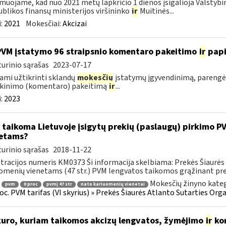
muojame, kad nuo 2021 metų lapkričio 1 dienos įsigalioja Valstybi
blikos finansų ministerijos viršininko
ir
Muitinės...
:
2021
Mokesčiai:
Akcizai
PVM įstatymo 96 straipsnio komentaro pakeitimo
ir
pap
urinio sąrašas
2023-07-17
ami užtikrinti sklandų
mokesčių
įstatymų įgyvendinimą, parengė
škinimo (komentaro) pakeitimą
ir
...
:
2023
 taikoma Lietuvoje įsigytų prekių (paslaugų) pirkimo 
etams?
urinio sąrašas
2018-11-22
tracijos numeris KM0373 Ši informacija skelbiama: Prekės Šiaurės 
omenių vienetams (47 str.) PVM lengvatos taikomos grąžinant prek
Mokesčių žinyno kateg
pvm
0 proc
pvmį 47 str
nato kariuomenių vienetai
roc. PVM tarifas (VI skyrius) » Prekės Šiaurės Atlanto Sutarties Or
kuro, kuriam taikomos akcizų lengvatos, žymėjimo
ir
kon