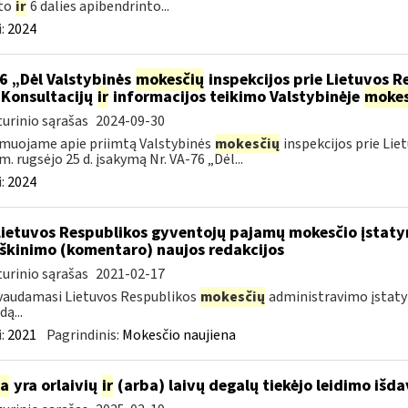
to
ir
6 dalies apibendrinto...
:
2024
6 „Dėl Valstybinės
mokesčių
inspekcijos prie Lietuvos R
 Konsultacijų
ir
informacijos teikimo Valstybinėje
mokes
urinio sąrašas
2024-09-30
muojame apie priimtą Valstybinės
mokesčių
inspekcijos prie Lie
m. rugsėjo 25 d. įsakymą Nr. VA-76 „Dėl...
:
2024
Lietuvos Respublikos gyventojų pajamų mokesčio įstaty
škinimo (komentaro) naujos redakcijos
urinio sąrašas
2021-02-17
vaudamasi Lietuvos Respublikos
mokesčių
administravimo įstatym
ą...
:
2021
Pagrindinis:
Mokesčio naujiena
ia
yra orlaivių
ir
(arba) laivų degalų tiekėjo leidimo išd