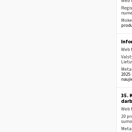
Web t
Regis
numer
Mokes
produ
Info
Web t
Valst
Lietu
Metai
2025 
nauji
35. 
darb
Web t
20 pr
sumos
Metai