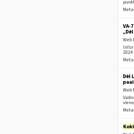
punk
Metai
VA-7
„Dėl
Web t
Infor
2024 
Metai
Dėl 
paai
Web t
Vado
vienod
Metai
Kok