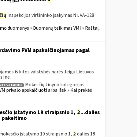
čių
inspekcijos viršininko įsakymas Nr. VA-128
imo duomenys » Duomenų teikimas VMI » Raštai,
 pardavimo PVM apskaičiuojamas pagal
jamos iš kitos valstybės narės Jeigu Lietuvos
 ne...
Mokesčių žinyno kategorijos:
rezervo taisyklė
M privalo apskaičiuoti arba išsk » Kai prekės
sčio įstatymo 19 straipsnio 1,
2
...dalies
) pakeitimo
okesčio įstatymo 19 straipsnio 1,
2
dalies 18