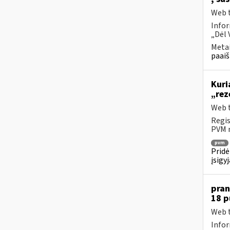
Web t
Infor
„Dėl 
Metai
paaiš
Kuri
„rez
Web t
Regis
PVM m
pvm
Pridė
įsigy
pran
18 
Web t
Infor