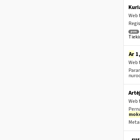
Kuri
Web t
Regis
pvm
Tieki
Ar
1,
Web t
Param
nurod
Artė
Web t
Perna
moke
Metai
, su