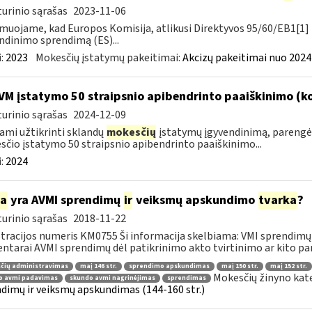
urinio sąrašas
2023-11-06
muojame, kad Europos Komisija, atlikusi Direktyvos 95/60/EB1[1] 
ndinimo sprendimą (ES)...
:
2023
Mokesčių įstatymų pakeitimai:
Akcizų pakeitimai nuo 2024
VM įstatymo 50 straipsnio apibendrinto paaiškinimo (
urinio sąrašas
2024-12-09
ami užtikrinti sklandų
mokesčių
įstatymų įgyvendinimą, parengė
čio įstatymo 50 straipsnio apibendrinto paaiškinimo...
:
2024
ia
yra AVMI sprendimų
ir
veiksmų apskundimo
tvarka
?
urinio sąrašas
2018-11-22
tracijos numeris KM0755 Ši informacija skelbiama: VMI sprendimų 
tarai AVMI sprendimų dėl patikrinimo akto tvirtinimo ar kito pan
čių administravimas
maį 146 str.
sprendimo apskundimas
maį 150 str.
maį 152 str.
Mokesčių žinyno kat
o avmi padavimas
skundo avmi nagrinėjimas
sprendimas
dimų ir veiksmų apskundimas (144-160 str.)