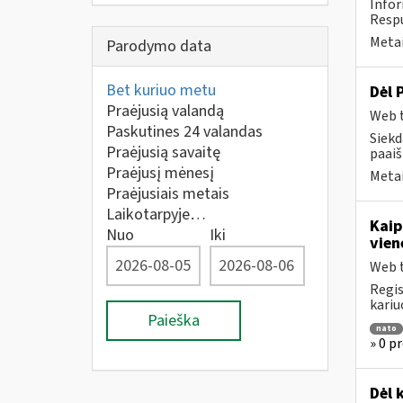
Infor
Respu
Metai
Parodymo data
Bet kuriuo metu
Dėl 
Praėjusią valandą
Web t
Paskutines 24 valandas
Siekd
Praėjusią savaitę
paai
Praėjusį mėnesį
Metai
Praėjusiais metais
Laikotarpyje…
Kaip
Nuo
Iki
vien
Web t
Regis
kariu
Paieška
nato
» 0 p
Dėl 