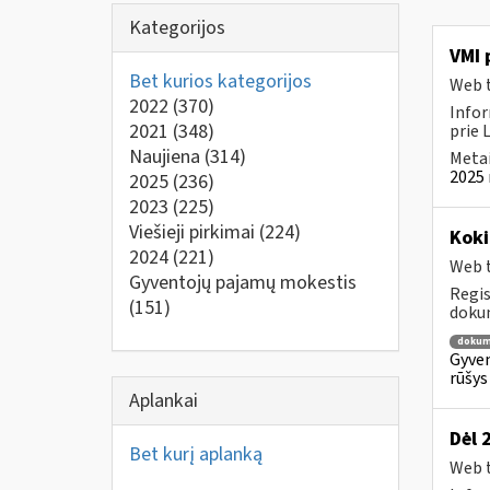
Kategorijos
VMI 
Bet kurios kategorijos
Web t
2022
(370)
Infor
2021
(348)
prie 
Naujiena
(314)
Metai
2025 
2025
(236)
2023
(225)
Viešieji pirkimai
(224)
Kok
2024
(221)
Web t
Gyventojų pajamų mokestis
Regis
(151)
dokum
dokum
Gyven
rūšys
Aplankai
Dėl 
Bet kurį aplanką
Web t