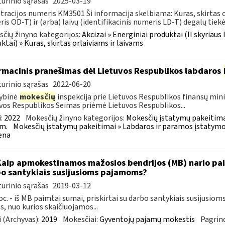
urinio sąrašas
2025-03-19
tracijos numeris KM3501 Ši informacija skelbiama: Kuras, skirtas or
is OD-T) ir (arba) laivų (identifikacinis numeris LD-T) degalų tiekėj
čių žinyno kategorijos:
Akcizai » Energiniai produktai (II skyriaus 
ktai) » Kuras, skirtas orlaiviams ir laivams
rmacinis pranešimas dėl Lietuvos Respublikos labdaros
urinio sąrašas
2022-06-20
ybinė
mokesčių
inspekcija prie Lietuvos Respublikos finansų minis
vos Respublikos Seimas priėmė Lietuvos Respublikos...
:
2022
Mokesčių žinyno kategorijos:
Mokesčių įstatymų pakeitima
m.
Mokesčių įstatymų pakeitimai » Labdaros ir paramos įstatymo
ena
Kaip apmokestinamos mažosios bendrijos (MB) nario paim
o santykiais susijusioms pajamoms?
urinio sąrašas
2019-03-12
oc. - iš MB paimtai sumai, priskirtai su darbo santykiais susijusi
, nuo kurios skaičiuojamos...
 (Archyvas):
2019
Mokesčiai:
Gyventojų pajamų mokestis
Pagrind