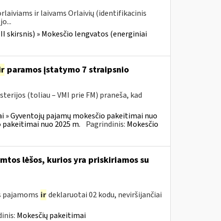
laiviams ir laivams Orlaivių (identifikacinis
o...
III skirsnis) » Mokesčio lengvatos (energiniai
ir
paramos įstatymo 7 straipsnio
terijos (toliau – VMI prie FM) praneša, kad
i » Gyventojų pajamų mokesčio pakeitimai nuo
 pakeitimai nuo 2025 m.
Pagrindinis:
Mokesčio
tos lėšos, kurios yra priskiriamos su
oms pajamoms
ir
deklaruotai 02 kodu, neviršijančiai
inis:
Mokesčių pakeitimai