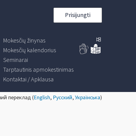
Prisijungti
Mokesčių žinynas
Mokesčių kalendorius
Seminarai
Tarptautinis apmokestinimas
Kontaktai / Apklausa
ний переклад (
English
,
Русский
,
Українська
)