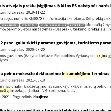
ais atvejais prekių įsigijimas iš kitos ES valstybės narė
urinio sąrašas
2018-11-22
tracijos numeris KM0070 Ši informacija skelbiama: Dėl prekių tieki
Mokesčių žinyn
pvm objektas
pvmį 12-2 str
prekių įsigijimas iš es
pvmį 4-1 str
mo/teikimo vietos nustatymas » Dėl prekių tiekimo, prekių įsigijimo
2 proc. galiu skirti paramos gavėjams, turintiems para
urinio sąrašas
2020-07-20
os gavėjams (išskyrus Lietuvos Respublikos Vyriausybės
ar
jos
įg
ytas...
ja pelno mokesčio deklaravimo
ir
sumokėjimo
terminas
urinio sąrašas
2021-05-18
i į nacionalinį biudžetą įmonės sumokėjo 779,6 mln. eurų pelno mo
sčių
inspekcija (toliau – VMI) primena, kad...
:
2021
Pagrindinis:
Naujiena
sijusios su praneštinais tarpvalstybiniais susitarimais,