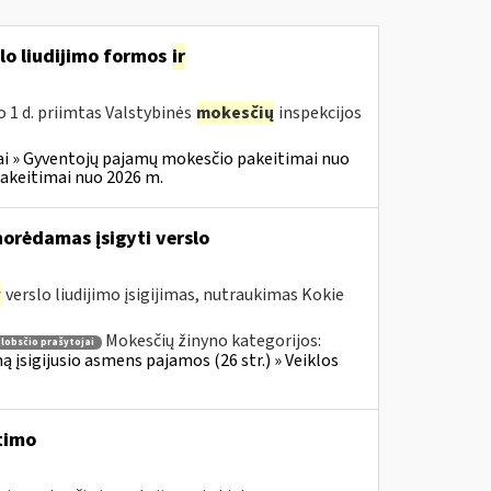
slo liudijimo formos
ir
o 1 d. priimtas Valstybinės
mokesčių
inspekcijos
i » Gyventojų pajamų mokesčio pakeitimai nuo
akeitimai nuo 2026 m.
norėdamas įsigyti verslo
r
verslo liudijimo įsigijimas, nutraukimas Kokie
Mokesčių žinyno kategorijos:
lobsčio prašytojai
ą įsigijusio asmens pajamos (26 str.) » Veiklos
timo