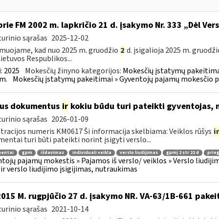
prie FM 2002 m. lapkričio 21 d. įsakymo Nr. 333 „Dėl Ver
urinio sąrašas
2025-12-02
muojame, kad nuo 2025 m. gruodžio
2
d. įsigalioja 2025 m. gruodži
Lietuvos Respublikos...
:
2025
Mokesčių žinyno kategorijos:
Mokesčių įstatymų pakeitima
m.
Mokesčių įstatymų pakeitimai » Gyventojų pajamų mokesčio p
ius dokumentus
ir
kokiu būdu turi pateikti gyventojas, 
urinio sąrašas
2026-01-09
tracijos numeris KM0617 Ši informacija skelbiama: Veiklos rūšys
i
entai turi būti pateikti norint įsigyti verslo...
entai
gpm
išdavimas
individuali veikla
verslo liudijimas
gpmį 2 str 22 d
prieg
tojų pajamų mokestis » Pajamos iš verslo/ veiklos » Verslo liudijim
 ir verslo liudijimo įsigijimas, nutraukimas
2015 M. rugpjūčio 27 d. įsakymo NR. VA-63/1B-661 pakei
urinio sąrašas
2021-10-14