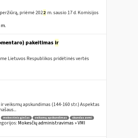
peržiūrą, priėmė 202
2
m. sausio 17 d. Komisijos
 m.
komentaro) pakeitimas
ir
me Lietuvos Respublikos pridėtinės vertės
ir veiksmų apskundimas (144-160 str.) Aspektas
ašaus...
mokestinis ginčas
veiksmų apskundimas
skundas avmi
egorijos:
Mokesčių administravimas » VMI