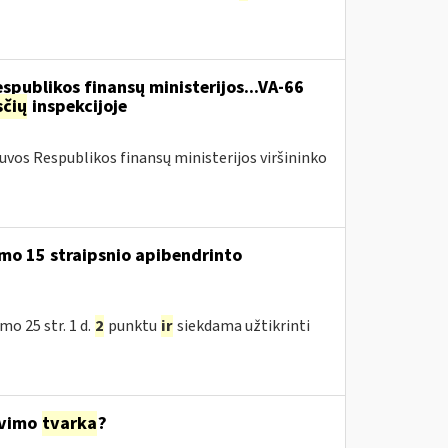
espublikos finansų ministerijos...VA-66
čių
inspekcijoje
tuvos Respublikos finansų ministerijos viršininko
mo 15 straipsnio apibendrinto
o 25 str. 1 d.
2
punktu
ir
siekdama užtikrinti
avimo
tvarka
?