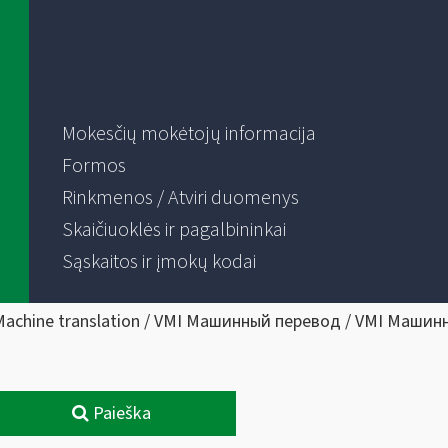
Mokesčių mokėtojų informacija
Formos
Rinkmenos / Atviri duomenys
Skaičiuoklės ir pagalbininkai
Sąskaitos ir įmokų kodai
Machine translation / VMI Машинный перевод / VMI Машин
Paieška