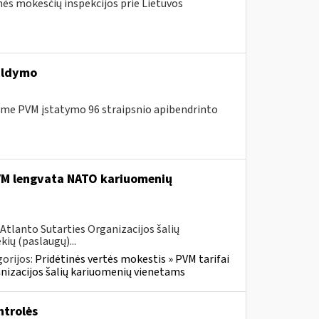
nės mokesčių inspekcijos prie Lietuvos
ildymo
me PVM įstatymo 96 straipsnio apibendrinto
PVM lengvata NATO kariuomenių
Atlanto Sutarties Organizacijos šalių
ių (paslaugų)...
orijos:
Pridėtinės vertės mokestis » PVM tarifai
ganizacijos šalių kariuomenių vienetams
trolės