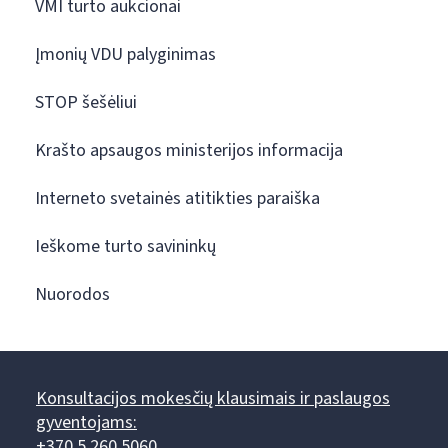
VMI turto aukcionai
Įmonių VDU palyginimas
STOP šešėliui
Krašto apsaugos ministerijos informacija
Interneto svetainės atitikties paraiška
Ieškome turto savininkų
Nuorodos
Konsultacijos mokesčių klausimais ir paslaugos
gyventojams:
+370 5 260 5060