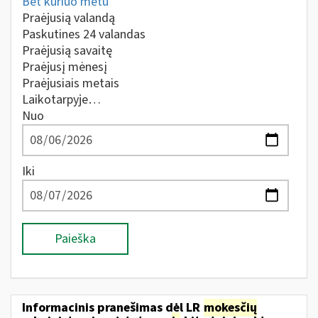
Bet kuriuo metu
Praėjusią valandą
Paskutines 24 valandas
Praėjusią savaitę
Praėjusį mėnesį
Praėjusiais metais
Laikotarpyje…
Nuo
Iki
Paieška
Informacinis pranešimas dėl LR
mokesčių