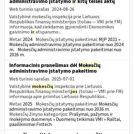
administravimo įstatymo
ir
kitų teisės aktų
Web turinio sąrašas
2024-08-26
Valstybinė mokesčių inspekcija prie Lietuvos
Respublikos finansų ministerijos (toliau — VMI prie FM)
informuoja, kad siekdamas įgyvendinti Ekonomikos
gaivinimo
ir
atsparumo...
Metai:
2024
Mokesčių įstatymų pakeitimai:
MĮP 2021 »
Mokesčių administravimo įstatymo pakeitimai nuo 2024
m.
Mokesčių administravimo įstatymo pakeitimai nuo
2026 m.
Informacinis pranešimas dėl
Mokesčių
administravimo įstatymo pakeitimo
Web turinio sąrašas
2025-07-01
Valstybinė
mokesčių
inspekcija prie Lietuvos
Respublikos finansų ministeri
jos
(toliau — VMI prie FM)
informuoja apie priimtus Lietuvos Respublikos...
Metai:
2025
Mokesčių įstatymų pakeitimai:
Mokesčių
administravimo įstatymo pakeitimai nuo 2026 m.
Mokesčių žinyno kategorijos:
Prašymai, pažymos ir
mokėjimo duomenys » Duomenų teikimas VMI » Raštai,
paaiškinimai Fintech