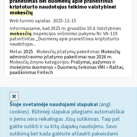
pranešimas dėl duomenų apie praneštinus
kriptoturto naudotojus teikimo valstybinei
mokesčių
Web turinio sąrašas
2025-12-15
Informuojame, kad 2025 m. gruodžio 10 d. Valstybinės
mokesčių
inspekcijos viršininko įsakymu Nr. VA-119
patvirtintas „Duomenų apie praneštinus kriptoturto
naudotojus...
Metai:
2025
Mokesčių įstatymų pakeitimai:
Mokesčių
administravimo įstatymo pakeitimai nuo 2026 m.
Mokesčių žinyno kategorijos:
Prašymai, pažymos ir
mokėjimo duomenys » Duomenų teikimas VMI » Raštai,
paaiškinimai Fintech
Uždaryti
Šioje svetainėje naudojami slapukai
(angl.
cookies). Būtinieji slapukai įdiegiami automatiškai
ir jiems nėra reikalingas Jūsų sutikimas. Taip pat
galite sutikti ir su kitų slapukų naudojimu. Savo
sutikimą bet kada galėsite atšaukti pakeisdami