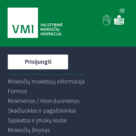
Prisijungti
Mokesčių mokėtojų informacija
Formos
Rinkmenos / Atviri duomenys
Skaičiuoklės ir pagalbininkai
Sąskaitos ir įmokų kodai
Mokesčių žinynas