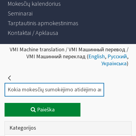
Mokesčių kalendorius
Seminarai
Tarptautinis apmokestinimas
Kontaktai / Apklausa
VMI Machine translation / VMI Машинный перевод /
VMI Машинний переклад (
English
,
Русский
,
Українська
)
Paieška
Kategorijos