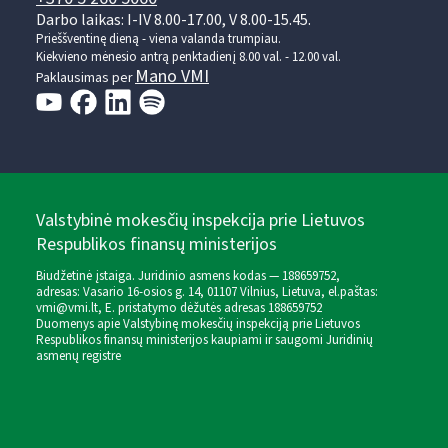
Darbo laikas: I-IV 8.00-17.00, V 8.00-15.45.
Prieššventinę dieną - viena valanda trumpiau.
Kiekvieno mėnesio antrą penktadienį 8.00 val. - 12.00 val.
Mano VMI
Paklausimas per
Valstybinė mokesčių inspekcija prie Lietuvos
Respublikos finansų ministerijos
Biudžetinė įstaiga. Juridinio asmens kodas — 188659752,
adresas: Vasario 16-osios g. 14, 01107 Vilnius, Lietuva, el.paštas:
vmi@vmi.lt
, E. pristatymo dėžutės adresas 188659752
Duomenys apie Valstybinę mokesčių inspekciją prie Lietuvos
Respublikos finansų ministerijos kaupiami ir saugomi Juridinių
asmenų registre