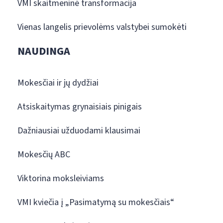
VMI skaitmeninė transformacija
Vienas langelis prievolėms valstybei sumokėti
NAUDINGA
Mokesčiai ir jų dydžiai
Atsiskaitymas grynaisiais pinigais
Dažniausiai užduodami klausimai
Mokesčių ABC
Viktorina moksleiviams
VMI kviečia į „Pasimatymą su mokesčiais“