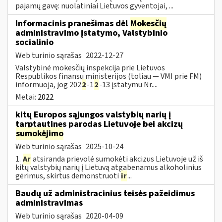
pajamų gavę: nuolatiniai Lietuvos gyventojai, ...
Informacinis pranešimas dėl
Mokesčių
administravimo įstatymo, Valstybinio
socialinio
Web turinio sąrašas
2022-12-27
Valstybinė mokesčių inspekcija prie Lietuvos
Respublikos finansų ministerijos (toliau — VMI prie FM)
informuoja, jog 202
2
-1
2
-13 įstatymu Nr....
Metai:
2022
kitų Europos sąjungos valstybių narių į
tarptautines parodas Lietuvoje bei akcizų
sumokėjimo
Web turinio sąrašas
2025-10-24
1.
Ar
atsiranda prievolė sumokėti akcizus Lietuvoje už iš
kitų valstybių narių į Lietuvą atgabenamus alkoholinius
gėrimus, skirtus demonstruoti
ir
...
Baudų už administracinius teisės pažeidimus
administravimas
Web turinio sąrašas
2020-04-09