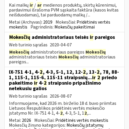
Kai malkų
ir
/
ar
medienos produktų, skirtų kūrenimui,
pardavimui išrašoma PVM sąskaita faktūra (kasos kvitas
neišduodamas), tai parduodamų malkų /...
Metai (Archyvas):
2019
Mokesčiai:
Pridėtinės vertės
mokestis
Pagrindinis:
Mokesčių pakeitimai
Mokesčių
administratoriaus teisės
ir
pareigos
Web turinio sąrašas
2020-04-07
Mokesčių
administratoriaus pareigos
Mokesčių
administratoriaus teisės
Mokesčių
administratoriaus
pareigos...
IX-751 4-1, 4-
2
, 4-3, 5-1, 12, 12-
2
, 13-
2
, 78, 88-
1, 115-1, 115-6, 115-11 straipsnių...
ir
2
priedo
pakeitimo
ir
4-
2
straipsnio pripažinimo
netekusiu galios
Web turinio sąrašas
2026-08-07
Informuojame, kad 2026 m. birželio 18 d. buvo priimtas
Lietuvos Respublikos pridėtinės vertės mokesčio
įstatymo Nr. IX-751 4-1, 4-
2
, 4-3, 5-1, 1
2
,...
Metai:
2026
Mokesčiai:
Pridėtinės vertės mokestis
Mokesčių žinyno kategorijos:
Mokesčių įstatymų