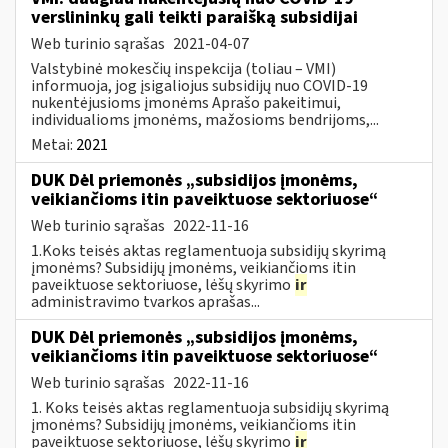
verslininkų gali teikti paraišką subsidijai
Web turinio sąrašas
2021-04-07
Valstybinė mokesčių inspekcija (toliau – VMI)
informuoja, jog įsigaliojus subsidijų nuo COVID-19
nukentėjusioms įmonėms Aprašo pakeitimui,
individualioms įmonėms, mažosioms bendrijoms,...
Metai:
2021
DUK Dėl priemonės „subsidijos įmonėms,
veikiančioms itin paveiktuose sektoriuose“
Web turinio sąrašas
2022-11-16
1.Koks teisės aktas reglamentuoja subsidijų skyrimą
įmonėms? Subsidijų įmonėms, veikiančioms itin
paveiktuose sektoriuose, lėšų skyrimo
ir
administravimo tvarkos aprašas...
DUK Dėl priemonės „subsidijos įmonėms,
veikiančioms itin paveiktuose sektoriuose“
Web turinio sąrašas
2022-11-16
1. Koks teisės aktas reglamentuoja subsidijų skyrimą
įmonėms? Subsidijų įmonėms, veikiančioms itin
paveiktuose sektoriuose, lėšų skyrimo
ir