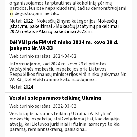
organizuojamos tarptautinės alkoholinių gėrimų
parodos, kuriose neparduodami, tačiau demonstruojami
ir
degustuojami ne tik...
Metai:
2022
Mokesčių žinyno kategorijos:
Mokesčių
įstatymų pakeitimai » Mokesčių įstatymų pakeitimai
2022 metais » Akcizų pakeitimai 2022 m.
Dėl VMI prie FM viršininko 2024 m. kovo 29 d.
įsakymo Nr. VA-33
Web turinio sąrašas
2024-04-02
Informuojame, kad 2024 m. kovo 29 d. priimtas
Valstybinės mokesčių inspekcijos prie Lietuvos
Respublikos finansų ministerijos viršininko įsakymas Nr.
VA-33 „Dėl Elektroninio kvito naudojimo...
Metai:
2024
Verslui apie paramos teikimą Ukrainai
Web turinio sąrašas
2022-03-02
Verslui apie paramos teikimą Ukrainai Valstybinė
mokesčių inspekcija, atsižvelgdama į tai, kad daugėja
atvejų, kai Lietuvos juridiniai ir fiziniai asmenys teikia
paramą, remiant Ukrainą, paaiškina...