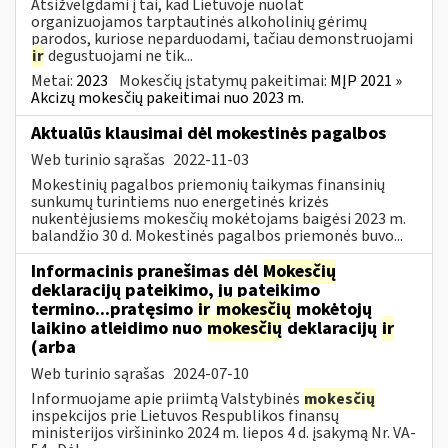
Atsižvelgdami į tai, kad Lietuvoje nuolat
organizuojamos tarptautinės alkoholinių gėrimų
parodos, kuriose neparduodami, tačiau demonstruojami
ir
degustuojami ne tik...
Metai:
2023
Mokesčių įstatymų pakeitimai:
MĮP 2021 »
Akcizų mokesčių pakeitimai nuo 2023 m.
Aktualūs klausimai dėl mokestinės pagalbos
Web turinio sąrašas
2022-11-03
Mokestinių pagalbos priemonių taikymas finansinių
sunkumų turintiems nuo energetinės krizės
nukentėjusiems mokesčių mokėtojams baigėsi 2023 m.
balandžio 30 d. Mokestinės pagalbos priemonės buvo...
Informacinis pranešimas dėl
Mokesčių
deklaracijų pateikimo, jų pateikimo
termino...pratęsimo
ir
mokesčių
mokėtojų
laikino atleidimo nuo
mokesčių
deklaracijų
ir
(arba
Web turinio sąrašas
2024-07-10
Informuojame apie priimtą Valstybinės
mokesčių
inspekcijos prie Lietuvos Respublikos finansų
ministerijos viršininko 2024 m. liepos 4 d. įsakymą Nr. VA-