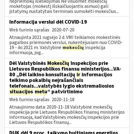
nepriemokų išieškojimas Ne visuomet mokesčių
mokėtojas (mokestį išskaičiuojantis asmuo) gali
įstatymų nustatytais terminais sumokėti mokesčius...
Informacija verslui dėl COVID-19
Web turinio sąrašas
2020-07-20
Atnaujinta 2021 rugsėjo 2 d. VMI teikiamos mokestinės
pagalbos priemonės verslui, nukentėjusiam nuo COVID-
19 - iki 2021 m. Valstybinė
mokesčių
inspekcija
informuoja, jog...
Dėl Valstybinės
Mokesčių
Inspekcijos prie
Lietuvos Respublikos finansų ministerijos...VA-
80 „Dėl laikino konsultacijų
ir
informacijos
teikimo pokalbių neįrašančiais
telefonais...valstybės lygio ekstremaliosios
situacijos
metu
“ patvirtinimo
Web turinio sąrašas
2020-11-18
Atnaujinimo data: 2020-11-18 Valstybinė mokesčių
inspekcija prie Lietuvos Respublikos finansų ministerijos
informuoja, kad Valstybinės mokesčių inspekcijos prie
Lietuvos Respublikos finansų...
DUK dėl 9 proc. taikymo buitiniams energijos