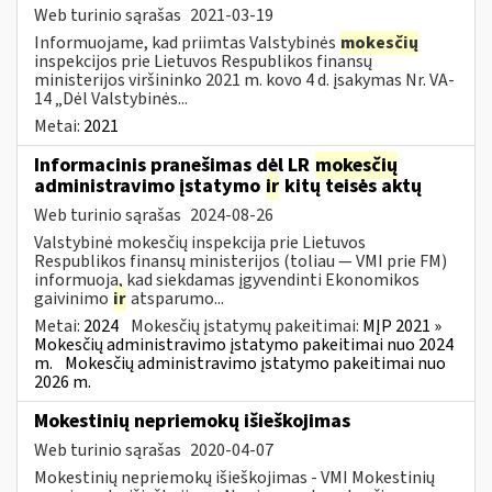
Web turinio sąrašas
2021-03-19
Informuojame, kad priimtas Valstybinės
mokesčių
inspekcijos prie Lietuvos Respublikos finansų
ministerijos viršininko 2021 m. kovo 4 d. įsakymas Nr. VA-
14 „Dėl Valstybinės...
Metai:
2021
Informacinis pranešimas dėl LR
mokesčių
administravimo įstatymo
ir
kitų teisės aktų
Web turinio sąrašas
2024-08-26
Valstybinė mokesčių inspekcija prie Lietuvos
Respublikos finansų ministerijos (toliau — VMI prie FM)
informuoja, kad siekdamas įgyvendinti Ekonomikos
gaivinimo
ir
atsparumo...
Metai:
2024
Mokesčių įstatymų pakeitimai:
MĮP 2021 »
Mokesčių administravimo įstatymo pakeitimai nuo 2024
m.
Mokesčių administravimo įstatymo pakeitimai nuo
2026 m.
Mokestinių nepriemokų išieškojimas
Web turinio sąrašas
2020-04-07
Mokestinių nepriemokų išieškojimas - VMI Mokestinių