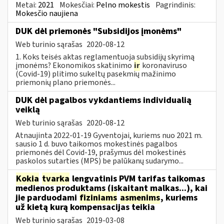
Metai:
2021
Mokesčiai:
Pelno mokestis
Pagrindinis:
Mokesčio naujiena
DUK dėl priemonės "Subsidijos įmonėms"
Web turinio sąrašas
2020-08-12
1. Koks teisės aktas reglamentuoja subsidijų skyrimą
įmonėms? Ekonomikos skatinimo
ir
koronaviruso
(Covid-19) plitimo sukeltų pasekmių mažinimo
priemonių plano priemonės...
DUK dėl pagalbos vykdantiems individualią
veiklą
Web turinio sąrašas
2020-08-12
Atnaujinta 2022-01-19 Gyventojai, kuriems nuo 2021 m.
sausio 1 d. buvo taikomos mokestinės pagalbos
priemonės dėl Covid-19, prašymus dėl mokestinės
paskolos sutarties (MPS) be palūkanų sudarymo...
Kokia
tvarka
lengvatinis PVM tarifas taikomas
medienos produktams (įskaitant malkas...), kai
jie parduodami
fiziniams
asmenims
, kuriems
už kietą kurą kompensacijas teikia
Web turinio sąrašas
2019-03-08