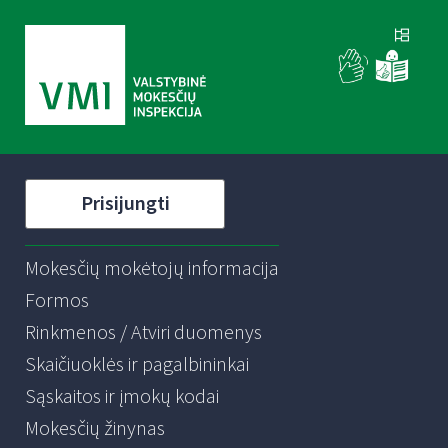
Prisijungti
Mokesčių mokėtojų informacija
Formos
Rinkmenos / Atviri duomenys
Skaičiuoklės ir pagalbininkai
Sąskaitos ir įmokų kodai
Mokesčių žinynas