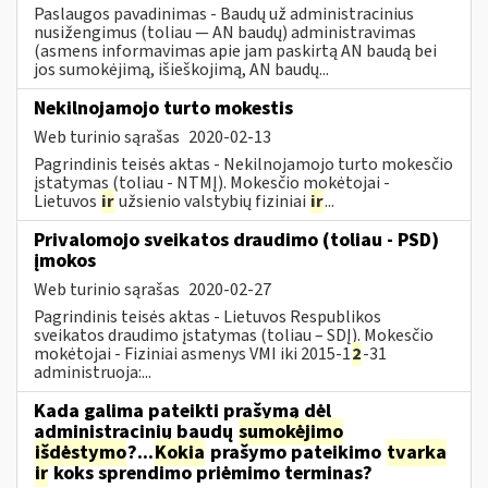
Paslaugos pavadinimas - Baudų už administracinius
nusižengimus (toliau — AN baudų) administravimas
(asmens informavimas apie jam paskirtą AN baudą bei
jos sumokėjimą, išieškojimą, AN baudų...
Nekilnojamojo turto mokestis
Web turinio sąrašas
2020-02-13
Pagrindinis teisės aktas - Nekilnojamojo turto mokesčio
įstatymas (toliau - NTMĮ). Mokesčio mokėtojai -
Lietuvos
ir
užsienio valstybių fiziniai
ir
...
Privalomojo sveikatos draudimo (toliau - PSD)
įmokos
Web turinio sąrašas
2020-02-27
Pagrindinis teisės aktas - Lietuvos Respublikos
sveikatos draudimo įstatymas (toliau – SDĮ). Mokesčio
mokėtojai - Fiziniai asmenys VMI iki 2015-1
2
-31
administruoja:...
Kada galima pateikti prašymą dėl
administracinių baudų
sumokėjimo
išdėstymo
?...
Kokia
prašymo pateikimo
tvarka
ir
koks sprendimo priėmimo terminas?