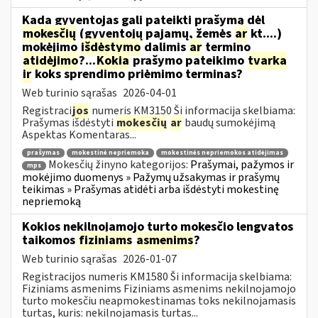
Kada gyventojas gali pateikti prašymą dėl
mokesčių
(gyventojų pajamų, žemės
ar
kt....)
mokėjimo
išdėstymo
dalimis
ar
termino
atidėjimo
?...
Kokia
prašymo pateikimo
tvarka
ir
koks sprendimo priėmimo terminas?
Web turinio sąrašas
2026-04-01
Registraci
jos
numeris KM3150 Ši informacija skelbiama:
Prašymas išdėstyti
mokesčių
ar
baudų sumokėjimą
Aspektas Komentaras...
prašymas
mokestinė nepriemoka
mokestinės nepriemokos atidėjimas
Mokesčių žinyno kategorijos:
Prašymai, pažymos ir
mps
mokėjimo duomenys » Pažymų užsakymas ir prašymų
teikimas » Prašymas atidėti arba išdėstyti mokestinę
nepriemoką
Kokios nekilnojamojo turto mokesčio lengvatos
taikomos
fiziniams
asmenims
?
Web turinio sąrašas
2026-01-07
Registracijos numeris KM1580 Ši informacija skelbiama:
Fiziniams asmenims Fiziniams asmenims nekilnojamojo
turto mokesčiu neapmokestinamas toks nekilnojamasis
turtas, kuris: nekilnojamasis turtas...