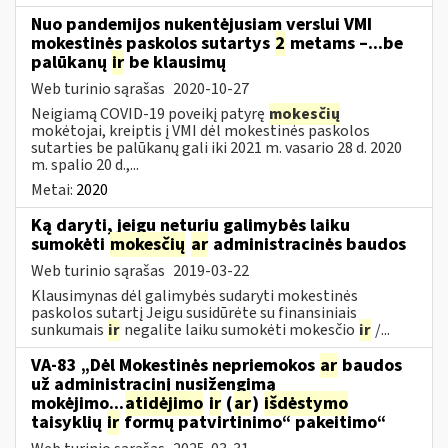
Nuo pandemijos nukentėjusiam verslui VMI
mokestinės paskolos sutartys
2
metams –...be
palūkanų
ir
be klausimų
Web turinio sąrašas
2020-10-27
Neigiamą COVID-19 poveikį patyrę
mokesčių
mokėtojai, kreiptis į VMI dėl mokestinės paskolos
sutarties be palūkanų gali iki 2021 m. vasario 28 d. 2020
m. spalio 20 d.,...
Metai:
2020
Ką daryti, jeigu neturiu galimybės laiku
sumokėti
mokesčių
ar
administracinės baudos
Web turinio sąrašas
2019-03-22
Klausimynas dėl galimybės sudaryti mokestinės
paskolos sutartį Jeigu susidūrėte su finansiniais
sunkumais
ir
negalite laiku sumokėti mokesčio
ir
/...
VA-83 „Dėl Mokestinės nepriemokos
ar
baudos
už administracinį nusižengimą
mokėjimo...
atidėjimo
ir
(
ar
)
išdėstymo
taisyklių
ir
formų patvirtinimo“ pakeitimo“