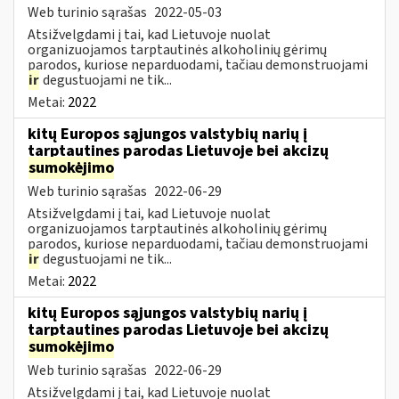
Web turinio sąrašas
2022-05-03
Atsižvelgdami į tai, kad Lietuvoje nuolat
organizuojamos tarptautinės alkoholinių gėrimų
parodos, kuriose neparduodami, tačiau demonstruojami
ir
degustuojami ne tik...
Metai:
2022
kitų Europos sąjungos valstybių narių į
tarptautines parodas Lietuvoje bei akcizų
sumokėjimo
Web turinio sąrašas
2022-06-29
Atsižvelgdami į tai, kad Lietuvoje nuolat
organizuojamos tarptautinės alkoholinių gėrimų
parodos, kuriose neparduodami, tačiau demonstruojami
ir
degustuojami ne tik...
Metai:
2022
kitų Europos sąjungos valstybių narių į
tarptautines parodas Lietuvoje bei akcizų
sumokėjimo
Web turinio sąrašas
2022-06-29
Atsižvelgdami į tai, kad Lietuvoje nuolat