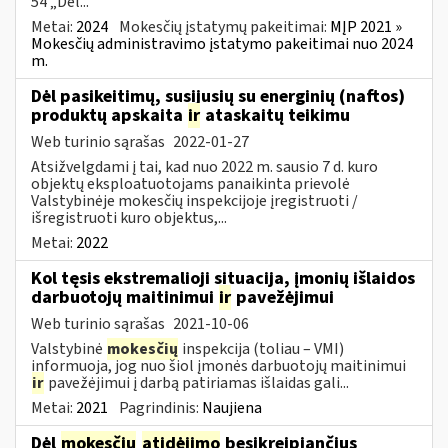
54 „Dėl...
Metai:
2024
Mokesčių įstatymų pakeitimai:
MĮP 2021 »
Mokesčių administravimo įstatymo pakeitimai nuo 2024
m.
Dėl pasikeitimų, susijusių su energinių (naftos)
produktų apskaita
ir
ataskaitų teikimu
Web turinio sąrašas
2022-01-27
Atsižvelgdami į tai, kad nuo 2022 m. sausio 7 d. kuro
objektų eksploatuotojams panaikinta prievolė
Valstybinėje mokesčių inspekcijoje įregistruoti /
išregistruoti kuro objektus,...
Metai:
2022
Kol tęsis ekstremalioji situacija, įmonių išlaidos
darbuotojų maitinimui
ir
pavežėjimui
Web turinio sąrašas
2021-10-06
Valstybinė
mokesčių
inspekcija (toliau – VMI)
informuoja, jog nuo šiol įmonės darbuotojų maitinimui
ir
pavežėjimui į darbą patiriamas išlaidas gali...
Metai:
2021
Pagrindinis:
Naujiena
Dėl
mokesčių
atidėjimo
besikreipiančius