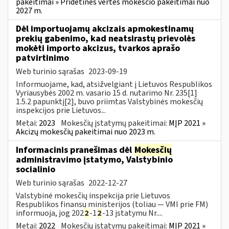
pakeitimai » Pridėtinės vertės mokesčio pakeitimai nuo
2027 m.
Dėl importuojamų akcizais apmokestinamų
prekių gabenimo, kad neatsirastų prievolės
mokėti importo akcizus, tvarkos aprašo
patvirtinimo
Web turinio sąrašas
2023-09-19
Informuojame, kad, atsižvelgiant į Lietuvos Respublikos
Vyriausybės 2002 m. vasario 15 d. nutarimo Nr. 235[1]
1.5.2 papunktį[2], buvo priimtas Valstybinės mokesčių
inspekcijos prie Lietuvos...
Metai:
2023
Mokesčių įstatymų pakeitimai:
MĮP 2021 »
Akcizų mokesčių pakeitimai nuo 2023 m.
Informacinis pranešimas dėl
Mokesčių
administravimo įstatymo, Valstybinio
socialinio
Web turinio sąrašas
2022-12-27
Valstybinė mokesčių inspekcija prie Lietuvos
Respublikos finansų ministerijos (toliau — VMI prie FM)
informuoja, jog 202
2
-1
2
-13 įstatymu Nr....
Metai:
2022
Mokesčių įstatymų pakeitimai:
MĮP 2021 »