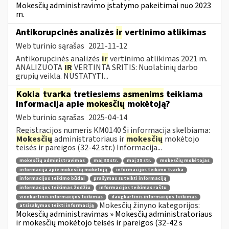
Mokesčių administravimo įstatymo pakeitimai nuo 2023
m.
Antikorupcinės analizės
ir
vertinimo atlikimas
Web turinio sąrašas
2021-11-12
Antikorupcinės analizės
ir
vertinimo atlikimas 2021 m.
ANALIZUOTA
IR
VERTINTA SRITIS: Nuolatinių darbo
grupių veikla. NUSTATYTI...
Kokia
tvarka
tretiesiems
asmenims
teikiama
informacija apie
mokesčių
mokėtoją?
Web turinio sąrašas
2025-04-14
Registracijos numeris KM0140 Ši informacija skelbiama:
Mokesčių
administratoriaus ir
mokesčių
mokėtojo
teisės ir pareigos (32-42 str.) Informacija...
mokesčių administravimas
maį 38 str.
maį 39 str.
mokesčių mokėtojas
informacija apie mokesčių mokėtoją
informacijos teikimo tvarka
informacijos teikimo būdai
prašymas suteikti informaciją
informacijos teikimas žodžiu
informacijos teikimas raštu
vienkartinis informacijos teikimas
daugkartinis informacijos teikimas
Mokesčių žinyno kategorijos:
atsisakymas teikti informaciją
Mokesčių administravimas » Mokesčių administratoriaus
ir mokesčių mokėtojo teisės ir pareigos (32-42 s