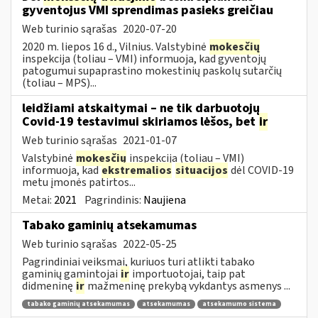
gyventojus VMI sprendimas pasieks greičiau
Web turinio sąrašas
2020-07-20
2020 m. liepos 16 d., Vilnius. Valstybinė
mokesčių
inspekcija (toliau – VMI) informuoja, kad gyventojų
patogumui supaprastino mokestinių paskolų sutarčių
(toliau – MPS)...
leidžiami atskaitymai – ne tik darbuotojų
Covid-19 testavimui skiriamos lėšos, bet
ir
Web turinio sąrašas
2021-01-07
Valstybinė
mokesčių
inspekcija (toliau – VMI)
informuoja, kad
ekstremalios
situacijos
dėl COVID-19
metu įmonės patirtos...
Metai:
2021
Pagrindinis:
Naujiena
Tabako gaminių atsekamumas
Web turinio sąrašas
2022-05-25
Pagrindiniai veiksmai, kuriuos turi atlikti tabako
gaminių gamintojai
ir
importuotojai, taip pat
didmeninę
ir
mažmeninę prekybą vykdantys asmenys ...
tabako gaminių atsekamumas
atsekamumas
atsekamumo sistema