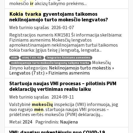
mokesčio
ir
akcizų taikymo prekėms...
Kokia
tvarka
gyventojams taikomos
nekilnojamojo turto mokesčio lengvatos?
Web turinio sąrašas
2026-01-07
Registracijos numeris KM1581 Ši informacija skelbiama:
Fiziniams asmenims Mokesčių lengvatos
apmokestinamajam nekilnojamajam turtui taikomos
tokia tvarka: Įgijus teisę į lengvatą, lengvata...
ntm
ntmį 7 str. 4 d.
lengvatos fiziniams asmenims
Mokesčių
nekilnojamojo turto mokesčio lengvatų taikymo tvarka
žinyno kategorijos:
Nekilnojamojo turto mokestis »
Lengvatos (7 str.) » Fiziniams asmenims
Startuoja naujas VMI procesas – pilotinis PVM
deklaracijų vertinimas realiu laiku
Web turinio sąrašas
2024-09-11
Valstybinė
mokesčių
inspekcija (VMI) informuoja, jog
nuo rugsėjo
mėn
. startuoja naujas VMI procesas –
pridėtinės vertės mokesčio (PVM) deklaracijų...
Metai:
2024
Pagrindinis:
Naujiena
VMI: daugiau nukentėjusių nuo COVID-19