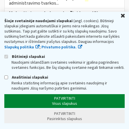
administravimo tvarkos...
Mokestinės paskolos sutarčiai be palūkanų
U
sudaryti įmonės turi dar savaitę laiko
Šioje svetainėje naudojami slapukai
(angl. cookies). Būtinieji
slapukai įdiegiami automatiškai ir jiems nėra reikalingas Jūsų
Web turinio sąrašas
2021-02-22
sutikimas. Taip pat galite sutikti ir su kitų slapukų naudojimu. Savo
Valstybinė
mokesčių
inspekcija (toliau – VMI)
sutikimą bet kada galėsite atšaukti pakeisdami interneto naršyklės
informuoja, jog įmonės, kurios pavasarį buvo laikomos
nustatymus ir ištrindami įrašytus slapukus. Daugiau informacijos
nukentėjusiomis, tačiau rudens karantino metu jų veikla
Slapukų politika
;
Privatumo politika.
nebuvo apribota...
Metai:
2021
Būtinieji slapukai
Naudojami sklandžiam svetainės veikimui ir įgalina pagrindines
Dėl Lietuvos Respublikos akcizų įstatymo
svetainės funkcijas. Be šių slapukų svetainė negali tinkamai veikti.
pakeitimo nuo 2023 m. vasario 13 d.
Analitiniai slapukai
Web turinio sąrašas
2023-02-10
Renka statistinę informaciją apie svetainės naudojimą ir
Informuojame, kad, vadovaujantis Lietuvos Respublikos
naudojami Jūsų naršymo patirties gerinimui.
akcizų įstatymo (toliau − AĮ) pakeitimu Nr. XIV-777[1],
nuo 2023 m. vasario 13 d. įsigalioja šie AĮ pakeitimai:
PATVIRTINTI
nustatoma, kad akcizais...
Visus slapukus
Metai:
2023
Mokesčių įstatymų pakeitimai:
MĮP 2021 »
Akcizų mokesčių pakeitimai nuo 2023 m.
PATVIRTINTI
Pasirinktus slapukus
Kokia
tvarka
registruojami telekomunikacijų,
radijo
ir
televizijos transliavimo
ir
.../
ar