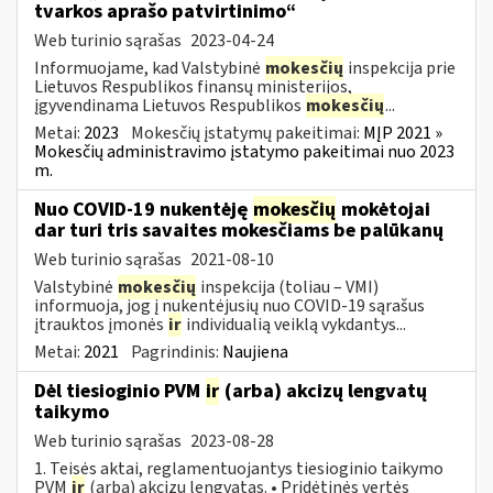
tvarkos aprašo patvirtinimo“
Web turinio sąrašas
2023-04-24
Informuojame, kad Valstybinė
mokesčių
inspekcija prie
Lietuvos Respublikos finansų ministerijos,
įgyvendinama Lietuvos Respublikos
mokesčių
...
Metai:
2023
Mokesčių įstatymų pakeitimai:
MĮP 2021 »
Mokesčių administravimo įstatymo pakeitimai nuo 2023
m.
Nuo COVID-19 nukentėję
mokesčių
mokėtojai
dar turi tris savaites mokesčiams be palūkanų
Web turinio sąrašas
2021-08-10
Valstybinė
mokesčių
inspekcija (toliau – VMI)
informuoja, jog į nukentėjusių nuo COVID-19 sąrašus
įtrauktos įmonės
ir
individualią veiklą vykdantys...
Metai:
2021
Pagrindinis:
Naujiena
Dėl tiesioginio PVM
ir
(arba) akcizų lengvatų
taikymo
Web turinio sąrašas
2023-08-28
1. Teisės aktai, reglamentuojantys tiesioginio taikymo
PVM
ir
(arba) akcizų lengvatas. • Pridėtinės vertės