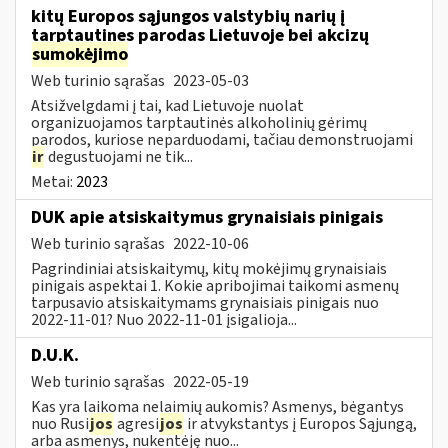
kitų Europos sąjungos valstybių narių į
tarptautines parodas Lietuvoje bei akcizų
sumokėjimo
Web turinio sąrašas
2023-05-03
Atsižvelgdami į tai, kad Lietuvoje nuolat
organizuojamos tarptautinės alkoholinių gėrimų
parodos, kuriose neparduodami, tačiau demonstruojami
ir
degustuojami ne tik...
Metai:
2023
DUK apie atsiskaitymus grynaisiais pinigais
Web turinio sąrašas
2022-10-06
Pagrindiniai atsiskaitymų, kitų mokėjimų grynaisiais
pinigais aspektai 1. Kokie apribojimai taikomi asmenų
tarpusavio atsiskaitymams grynaisiais pinigais nuo
2022-11-01? Nuo 2022-11-01 įsigalioja...
D.U.K.
Web turinio sąrašas
2022-05-19
Kas yra laikoma nelaimių aukomis? Asmenys, bėgantys
nuo Rusi
jos
agresi
jos
ir atvykstantys į Europos Sąjungą,
arba asmenys, nukentėję nuo...