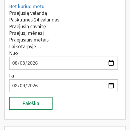
Bet kuriuo metu
Praėjusią valandą
Paskutines 24 valandas
Praėjusią savaitę
Praėjusį mėnesį
Praėjusiais metais
Laikotarpyje…
Nuo
Iki
Paieška