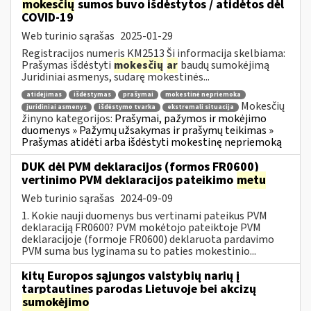
mokesčių
sumos buvo išdėstytos / atidėtos dėl
COVID-19
Web turinio sąrašas
2025-01-29
Registracijos numeris KM2513 Ši informacija skelbiama:
Prašymas išdėstyti
mokesčių
ar
baudų sumokėjimą
Juridiniai asmenys, sudarę mokestinės...
atidėjimas
išdėstymas
prašymai
mokestinė nepriemoka
Mokesčių
juridiniai asmenys
išdėstymo tvarka
ekstremali situacija
žinyno kategorijos:
Prašymai, pažymos ir mokėjimo
duomenys » Pažymų užsakymas ir prašymų teikimas »
Prašymas atidėti arba išdėstyti mokestinę nepriemoką
DUK dėl PVM deklaracijos (formos FR0600)
vertinimo PVM deklaracijos pateikimo
metu
Web turinio sąrašas
2024-09-09
1. Kokie nauji duomenys bus vertinami pateikus PVM
deklaraciją FR0600? PVM mokėtojo pateiktoje PVM
deklaracijoje (formoje FR0600) deklaruota pardavimo
PVM suma bus lyginama su to paties mokestinio...
kitų Europos sąjungos valstybių narių į
tarptautines parodas Lietuvoje bei akcizų
sumokėjimo