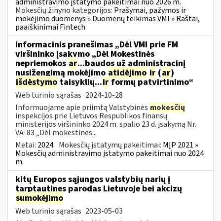
administravimo įstatymo pakeitimai nuo 2026 m.
Mokesčių žinyno kategorijos:
Prašymai, pažymos ir
mokėjimo duomenys » Duomenų teikimas VMI » Raštai,
paaiškinimai Fintech
Informacinis pranešimas „Dėl VMI prie FM
viršininko įsakymo „Dėl Mokestinės
nepriemokos
ar
...baudos už administracinį
nusižengimą mokėjimo
atidėjimo
ir
(
ar
)
išdėstymo
taisyklių...
ir
formų patvirtinimo“
Web turinio sąrašas
2024-10-28
Informuojame apie priimtą Valstybinės
mokesčių
inspekcijos prie Lietuvos Respublikos finansų
ministerijos viršininko 2024 m. spalio 23 d. įsakymą Nr.
VA-83 „Dėl mokestinės...
Metai:
2024
Mokesčių įstatymų pakeitimai:
MĮP 2021 »
Mokesčių administravimo įstatymo pakeitimai nuo 2024
m.
kitų Europos sąjungos valstybių narių į
tarptautines parodas Lietuvoje bei akcizų
sumokėjimo
Web turinio sąrašas
2023-05-03