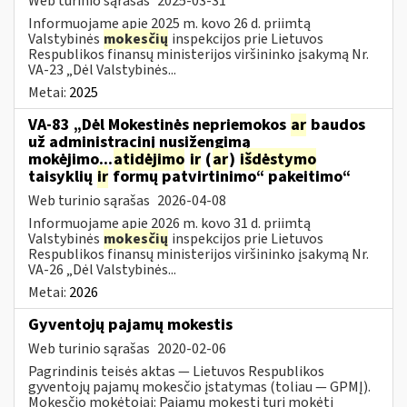
Web turinio sąrašas
2025-03-31
Informuojame apie 2025 m. kovo 26 d. priimtą
Valstybinės
mokesčių
inspekcijos prie Lietuvos
Respublikos finansų ministerijos viršininko įsakymą Nr.
VA-23 „Dėl Valstybinės...
Metai:
2025
VA-83 „Dėl Mokestinės nepriemokos
ar
baudos
už administracinį nusižengimą
mokėjimo...
atidėjimo
ir
(
ar
)
išdėstymo
taisyklių
ir
formų patvirtinimo“ pakeitimo“
Web turinio sąrašas
2026-04-08
Informuojame apie 2026 m. kovo 31 d. priimtą
Valstybinės
mokesčių
inspekcijos prie Lietuvos
Respublikos finansų ministerijos viršininko įsakymą Nr.
VA-26 „Dėl Valstybinės...
Metai:
2026
Gyventojų pajamų mokestis
Web turinio sąrašas
2020-02-06
Pagrindinis teisės aktas — Lietuvos Respublikos
gyventojų pajamų mokesčio įstatymas (toliau — GPMĮ).
Mokesčio mokėtojai: Pajamų mokestį turi mokėti