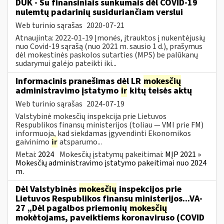
DUK - Su finansiniais sunkumais dėl COVID-19
nulemtų padarinių susiduriančiam verslui
Web turinio sąrašas
2020-07-21
Atnaujinta: 2022-01-19 Įmonės, įtrauktos į nukentėjusių
nuo Covid-19 sąrašą (nuo 2021 m. sausio 1 d.), prašymus
dėl mokestinės paskolos sutarties (MPS) be palūkanų
sudarymui galėjo pateikti iki...
Informacinis pranešimas dėl LR
mokesčių
administravimo įstatymo
ir
kitų teisės aktų
Web turinio sąrašas
2024-07-19
Valstybinė mokesčių inspekcija prie Lietuvos
Respublikos finansų ministerijos (toliau — VMI prie FM)
informuoja, kad siekdamas įgyvendinti Ekonomikos
gaivinimo
ir
atsparumo...
Metai:
2024
Mokesčių įstatymų pakeitimai:
MĮP 2021 »
Mokesčių administravimo įstatymo pakeitimai nuo 2024
m.
Dėl Valstybinės
mokesčių
inspekcijos prie
Lietuvos Respublikos finansų ministerijos...VA-
27 „Dėl pagalbos priemonių
mokesčių
mokėtojams, paveiktiems koronaviruso (COVID