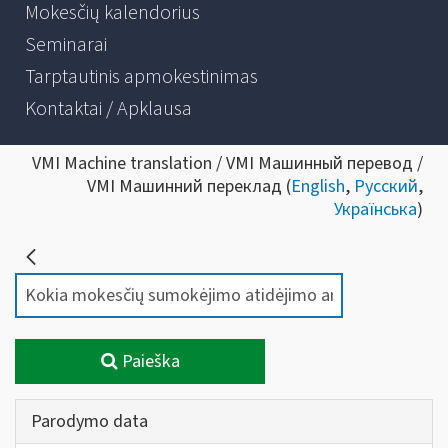
Mokesčių kalendorius
Seminarai
Tarptautinis apmokestinimas
Kontaktai / Apklausa
VMI Machine translation / VMI Машинный перевод /
VMI Машинний переклад (
English
,
Русский
,
Українська
)
Paieška
Parodymo data