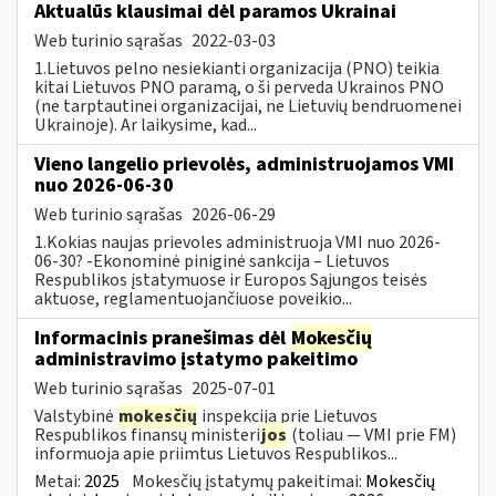
Aktualūs klausimai dėl paramos Ukrainai
Web turinio sąrašas
2022-03-03
1.Lietuvos pelno nesiekianti organizacija (PNO) teikia
kitai Lietuvos PNO paramą, o ši perveda Ukrainos PNO
(ne tarptautinei organizacijai, ne Lietuvių bendruomenei
Ukrainoje). Ar laikysime, kad...
Vieno langelio prievolės, administruojamos VMI
nuo 2026-06-30
Web turinio sąrašas
2026-06-29
1.Kokias naujas prievoles administruoja VMI nuo 2026-
06-30? -Ekonominė piniginė sankcija – Lietuvos
Respublikos įstatymuose ir Europos Sąjungos teisės
aktuose, reglamentuojančiuose poveikio...
Informacinis pranešimas dėl
Mokesčių
administravimo įstatymo pakeitimo
Web turinio sąrašas
2025-07-01
Valstybinė
mokesčių
inspekcija prie Lietuvos
Respublikos finansų ministeri
jos
(toliau — VMI prie FM)
informuoja apie priimtus Lietuvos Respublikos...
Metai:
2025
Mokesčių įstatymų pakeitimai:
Mokesčių