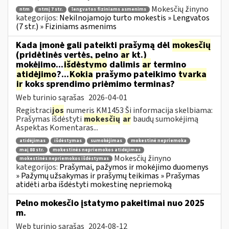
Mokesčių žinyno
ntm
ntmį 7 str.
lengvatos fiziniams asmenims
kategorijos:
Nekilnojamojo turto mokestis » Lengvatos
(7 str.) » Fiziniams asmenims
Kada įmonė gali pateikti prašymą dėl
mokesčių
(pridėtinės vertės, pelno
ar
kt.)
mokėjimo...
išdėstymo
dalimis
ar
termino
atidėjimo
?...
Kokia
prašymo pateikimo
tvarka
ir
koks sprendimo priėmimo terminas?
Web turinio sąrašas
2026-04-01
Registraci
jos
numeris KM1453 Ši informacija skelbiama:
Prašymas išdėstyti
mokesčių
ar
baudų sumokėjimą
Aspektas Komentaras...
atidėjimas
išdėstymas
sumokėjimas
mokestinė nepriemoka
maį 88 str.
mokestinės nepriemokos atidėjimas
Mokesčių žinyno
mokestinės nepriemokos išdėstymas
kategorijos:
Prašymai, pažymos ir mokėjimo duomenys
» Pažymų užsakymas ir prašymų teikimas » Prašymas
atidėti arba išdėstyti mokestinę nepriemoką
Pelno mokesčio įstatymo pakeitimai nuo 2025
m.
Web turinio sąrašas
2024-08-12