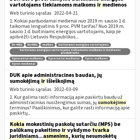
vartotojams tiekiamoms malkoms
ir
medienos
Web turinio sąrašas
2022-04-21
1. Kokiai parduodamai medienai nuo 2019 m. sausio 1 d.
taikomas lengvatinis 9 proc. PVM tarifas? Nuo 2019 m.
sausio 1 d. buitiniams energijos vartotojams, kaip jie
apibrėžti Lietuvos Respublikos...
kn 4401
kn4401
malkos
buitiniams energijos vartotojams
buitiniams energijos vartotojams tiekiamoms malkoms ir medienos
produktams
9 procentai malkoms
9 procentai medienai
9 proc malkoms
9 proc medienai
DUK apie administracines baudas, jų
sumokėjimą
ir
išieškojimą
Web turinio sąrašas
2022-03-09
1. Kur galima rasti informaciją apie paskirtų baudų už
administracinius nusižengimus sumas, jų
sumokėjimo
terminus? Paaiškinimus, kur galite rasti informaciją apie
paskirtų...
Kokia
mokestinių paskolų sutarčių (MPS) be
palūkanų pakeitimo
ir
vykdymo
tvarka
juridiniams...
asmenims
, kurių nesumokėtų