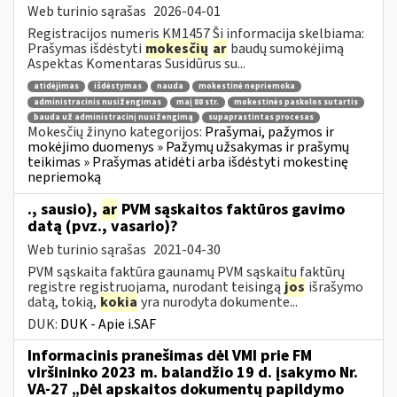
Web turinio sąrašas
2026-04-01
Registracijos numeris KM1457 Ši informacija skelbiama:
Prašymas išdėstyti
mokesčių
ar
baudų sumokėjimą
Aspektas Komentaras Susidūrus su...
atidėjimas
išdėstymas
nauda
mokestinė nepriemoka
administracinis nusižengimas
maį 88 str.
mokestinės paskolos sutartis
bauda už administracinį nusižengimą
supaprastintas procesas
Mokesčių žinyno kategorijos:
Prašymai, pažymos ir
mokėjimo duomenys » Pažymų užsakymas ir prašymų
teikimas » Prašymas atidėti arba išdėstyti mokestinę
nepriemoką
., sausio),
ar
PVM sąskaitos faktūros gavimo
datą (pvz., vasario)?
Web turinio sąrašas
2021-04-30
PVM sąskaita faktūra gaunamų PVM sąskaitų faktūrų
registre registruojama, nurodant teisingą
jos
išrašymo
datą, tokią,
kokia
yra nurodyta dokumente...
DUK:
DUK - Apie i.SAF
Informacinis pranešimas dėl VMI prie FM
viršininko 2023 m. balandžio 19 d. įsakymo Nr.
VA-27 „Dėl apskaitos dokumentų papildymo