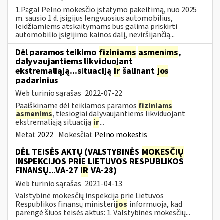
1.Pagal Pelno mokesčio įstatymo pakeitimą, nuo 2025
m. sausio 1 d. įsigijus lengvuosius automobilius,
leidžiamiems atskaitymams bus galima priskirti
automobilio įsigijimo kainos dalį, neviršijančią...
Dėl paramos teikimo
fiziniams
asmenims
,
dalyvaujantiems likviduojant
ekstremaliąją...situaciją
ir
šalinant
jos
padarinius
Web turinio sąrašas
2022-07-22
Paaiškiname dėl teikiamos paramos
fiziniams
asmenims
, tiesiogiai dalyvaujantiems likviduojant
ekstremaliąją situaciją
ir
...
Metai:
2022
Mokesčiai:
Pelno mokestis
DĖL TEISĖS AKTŲ (VALSTYBINĖS
MOKESČIŲ
INSPEKCIJOS PRIE LIETUVOS RESPUBLIKOS
FINANSŲ...VA-27
IR
VA-28)
Web turinio sąrašas
2021-04-13
Valstybinė mokesčių inspekcija prie Lietuvos
Respublikos finansų ministeri
jos
informuoja, kad
parengė šiuos teisės aktus: 1. Valstybinės mokesčių...