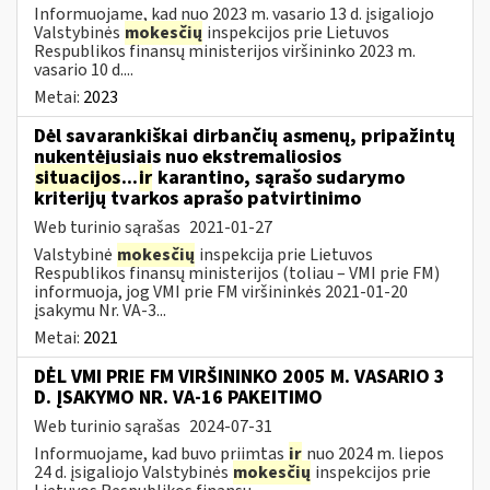
Informuojame, kad nuo 2023 m. vasario 13 d. įsigaliojo
Valstybinės
mokesčių
inspekcijos prie Lietuvos
Respublikos finansų ministerijos viršininko 2023 m.
vasario 10 d....
Metai:
2023
Dėl savarankiškai dirbančių asmenų, pripažintų
nukentėjusiais nuo ekstremaliosios
situacijos
...
ir
karantino, sąrašo sudarymo
kriterijų tvarkos aprašo patvirtinimo
Web turinio sąrašas
2021-01-27
Valstybinė
mokesčių
inspekcija prie Lietuvos
Respublikos finansų ministerijos (toliau – VMI prie FM)
informuoja, jog VMI prie FM viršininkės 2021-01-20
įsakymu Nr. VA-3...
Metai:
2021
DĖL VMI PRIE FM VIRŠININKO 2005 M. VASARIO 3
D. ĮSAKYMO NR. VA-16 PAKEITIMO
Web turinio sąrašas
2024-07-31
Informuojame, kad buvo priimtas
ir
nuo 2024 m. liepos
24 d. įsigaliojo Valstybinės
mokesčių
inspekcijos prie