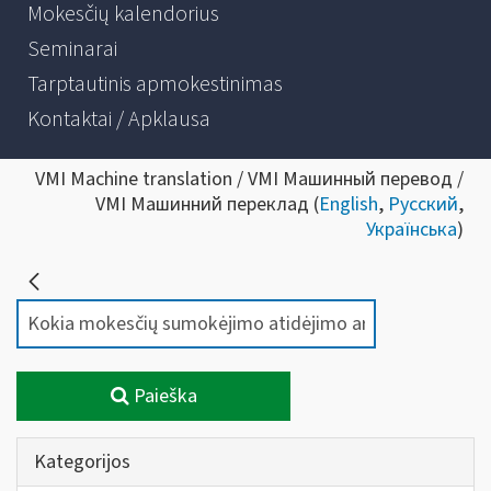
Mokesčių kalendorius
Seminarai
Tarptautinis apmokestinimas
Kontaktai / Apklausa
VMI Machine translation / VMI Машинный перевод /
VMI Машинний переклад (
English
,
Русский
,
Українська
)
Paieška
Kategorijos