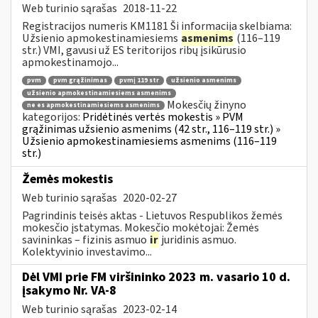
Web turinio sąrašas
2018-11-22
Registracijos numeris KM1181 Ši informacija skelbiama:
Užsienio apmokestinamiesiems
asmenims
(116–119
str.) VMI, gavusi už ES teritorijos ribų įsikūrusio
apmokestinamojo...
pvm
pvm grąžinimas
pvmį 119 str
užsienio asmenims
užsienio apmokestinamiesiems asmenims
Mokesčių žinyno
ne es apmokestinamiesiems asmenims
kategorijos:
Pridėtinės vertės mokestis » PVM
grąžinimas užsienio asmenims (42 str., 116–119 str.) »
Užsienio apmokestinamiesiems asmenims (116–119
str.)
Žemės mokestis
Web turinio sąrašas
2020-02-27
Pagrindinis teisės aktas - Lietuvos Respublikos žemės
mokesčio įstatymas. Mokesčio mokėtojai: Žemės
savininkas – fizinis asmuo
ir
juridinis asmuo.
Kolektyvinio investavimo...
Dėl VMI prie FM viršininko 2023 m. vasario 10 d.
įsakymo Nr. VA-8
Web turinio sąrašas
2023-02-14