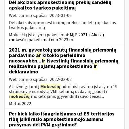
Dėl akcizais apmokestinamų prekių sandėlių
apskaitos tvarkos pakeitimų
Web turinio sąrašas
2023-01-06
Dėl akcizais apmokestinamų prekių sandėlių apskaitos
tvarkos pakeitimų
Mokesčių įstatymų pakeitimai:
MĮP 2021 » Akcizų
mokesčių pakeitimai nuo 2023 m.
2021 m. gyventojų gautų finansinių priemonių
pardavimo
ar
kitokio perleidimo
nuosavybėn...
ir
išvestinių finansinių priemonių
realizavimo pajamų apmokestinimo
ir
deklaravimo
Web turinio sąrašas
2022-02-02
Atsižvelgdami į
Mokesčių
administravimo įstatymo 19
straipsnyje nurodytą VMI keliamą uždavinį „padėti
mokesčių
mokėtojams įgyvendinti savo teises...
Metai:
2022
Per kiek laiko išnagrinėjamas už ES teritorijos
ribų įsikūrusio apmokestinamojo asmens
prašymas dėl PVM grąžinimo?