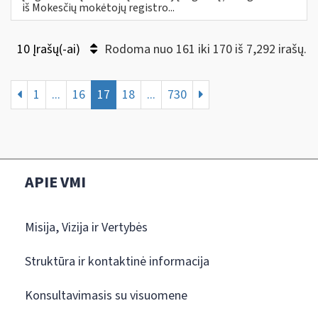
iš Mokesčių mokėtojų registro...
10 Įrašų(-ai)
Rodoma nuo 161 iki 170 iš 7,292 irašų.
1
...
16
17
18
...
730
APIE VMI
Misija, Vizija ir Vertybės
Struktūra ir kontaktinė informacija
Konsultavimasis su visuomene