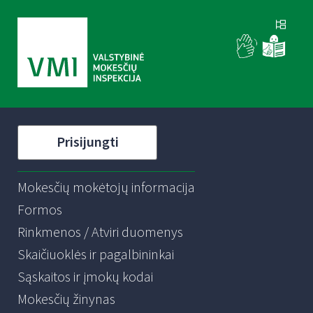
Prisijungti
Mokesčių mokėtojų informacija
Formos
Rinkmenos / Atviri duomenys
Skaičiuoklės ir pagalbininkai
Sąskaitos ir įmokų kodai
Mokesčių žinynas