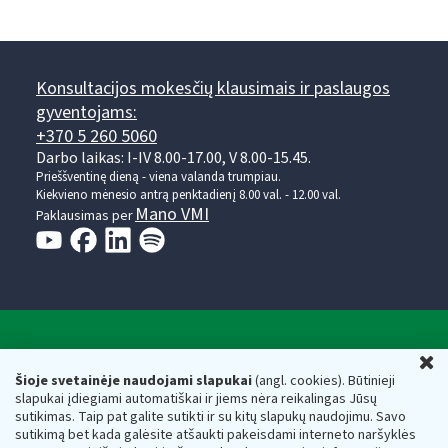
Konsultacijos mokesčių klausimais ir paslaugos
gyventojams:
+370 5 260 5060
Darbo laikas: I-IV 8.00-17.00, V 8.00-15.45.
Prieššventinę dieną - viena valanda trumpiau.
Kiekvieno mėnesio antrą penktadienį 8.00 val. - 12.00 val.
Mano VMI
Paklausimas per
Valstybinė mokesčių inspekcija prie Lietuvos
U
Respublikos finansų ministerijos
Šioje svetainėje naudojami slapukai
(angl. cookies). Būtinieji
slapukai įdiegiami automatiškai ir jiems nėra reikalingas Jūsų
Biudžetinė įstaiga. Juridinio asmens kodas — 188659752,
sutikimas. Taip pat galite sutikti ir su kitų slapukų naudojimu. Savo
adresas: Vasario 16-osios g. 14, 01107 Vilnius, Lietuva, el.paštas:
sutikimą bet kada galėsite atšaukti pakeisdami interneto naršyklės
vmi@vmi.lt
, E. pristatymo dėžutės adresas 188659752