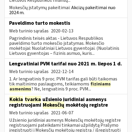
Lietuvos Respublikos finansų...
Mokesčių įstatymų pakeitimai:
Akcizų pakeitimai nuo
2024 m.
Paveldimo turto mokestis
Web turinio sąrašas
2020-02-13
Pagrindinis teisės aktas - Lietuvos Respublikos
paveldimo turto mokesčio įstatymas. Mokesčio
mokėtojai: Nuolatiniai Lietuvos gyventojai. (Nuolatinis
Lietuvos gyventojas – fizinis asmuo, kuris...
Lengvatiniai PVM tarifai nuo 2021 m. liepos 1 d.
Web turinio sąrašas
2022-12-14
1. Ar lengvatinis 9 proc. PVM tarifas gali būti taikomas
tik maitinimo paslaugoms, teikiamoms
fiziniams
asmenims
? Ne, lengvatinis 9 proc. PVM...
Kokia
tvarka
užsienio juridiniai asmenys
registruojami
Mokesčių
mokėtojų registre
Web turinio sąrašas
2021-06-07
Užsienio juridiniai asmenys Mokesčių mokėtojų registre
registruojami pateikdami tinkamai užpildytą Prašymo
įregistruoti į Mokesčių mokėtojų registrą / išregistruoti