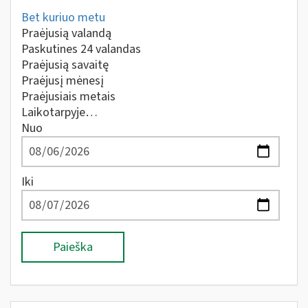
Bet kuriuo metu
Praėjusią valandą
Paskutines 24 valandas
Praėjusią savaitę
Praėjusį mėnesį
Praėjusiais metais
Laikotarpyje…
Nuo
Iki
Paieška