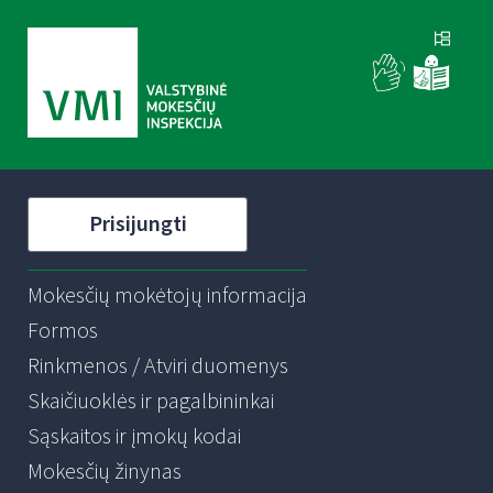
Prisijungti
Mokesčių mokėtojų informacija
Formos
Rinkmenos / Atviri duomenys
Skaičiuoklės ir pagalbininkai
Sąskaitos ir įmokų kodai
Mokesčių žinynas