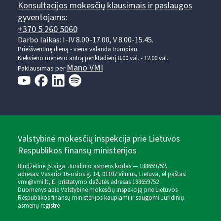
Konsultacijos mokesčių klausimais ir paslaugos
gyventojams:
+370 5 260 5060
Darbo laikas: I-IV 8.00-17.00, V 8.00-15.45.
Prieššventinę dieną - viena valanda trumpiau.
Kiekvieno mėnesio antrą penktadienį 8.00 val. - 12.00 val.
Mano VMI
Paklausimas per
Valstybinė mokesčių inspekcija prie Lietuvos
Respublikos finansų ministerijos
Biudžetinė įstaiga. Juridinio asmens kodas — 188659752,
adresas: Vasario 16-osios g. 14, 01107 Vilnius, Lietuva, el.paštas:
vmi@vmi.lt
, E. pristatymo dėžutės adresas 188659752
Duomenys apie Valstybinę mokesčių inspekciją prie Lietuvos
Respublikos finansų ministerijos kaupiami ir saugomi Juridinių
asmenų registre