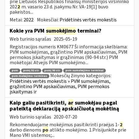
prie Lietuvos Respublikos finansų ministerijos viršininko
202
2
m. vasario 23 d. įsakymu Nr. VA-19[1] buvo
pakeistos...
Metai:
2022
Mokesčiai:
Pridėtinės vertės mokestis
Kokie yra PVM
sumokėjimo
terminai?
Web turinio sąrašas
2025-05-19
Registracijos numeris KM0677 Ši informacija skelbiama:
PVM sumokėjimas, grąžintino PVM apskaičiavimas, PVM
permokos įskaitymas ir grąžinimas (90-94 str.) PVM
mokėtojai: Atvejis PVM sumokėjimo...
pvm
pvmį 92 str
pvmį 90 str
pvm sumokėjimo terminai
Mokesčių žinyno kategorijos:
pvm mokėjimo terminas
Pridėtinės vertės mokestis » PVM sumokėjimas,
grąžintino PVM apskaičiavimas, PVM permokos
įskaitymas ir
Kaip galiu pasitikrinti,
ar
sumokėjau pagal
pateiktą deklaraciją apskaičiuotą mokėtiną
Web turinio sąrašas
2020-07-20
Rekomenduojame mokėjimus pasitikrinti praėjus 1-
2
darbo dienoms
po
atlikto mokėjimo. 1.Prisijunkite prie
Mano VMI sistemos;...