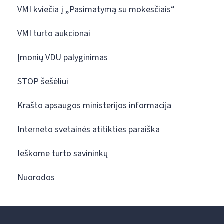
VMI kviečia į „Pasimatymą su mokesčiais“
VMI turto aukcionai
Įmonių VDU palyginimas
STOP šešėliui
Krašto apsaugos ministerijos informacija
Interneto svetainės atitikties paraiška
Ieškome turto savininkų
Nuorodos