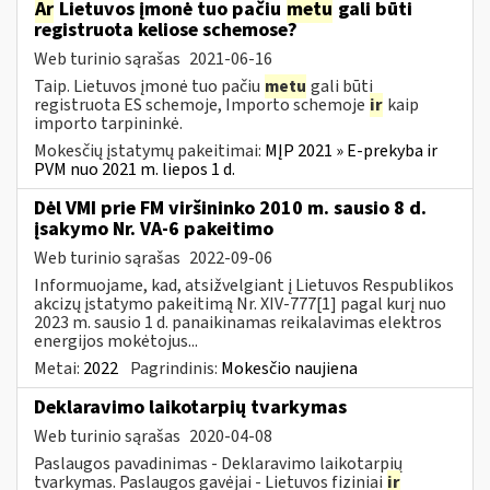
Ar
Lietuvos įmonė tuo pačiu
metu
gali būti
registruota keliose schemose?
Web turinio sąrašas
2021-06-16
Taip. Lietuvos įmonė tuo pačiu
metu
gali būti
registruota ES schemoje, Importo schemoje
ir
kaip
importo tarpininkė.
Mokesčių įstatymų pakeitimai:
MĮP 2021 » E-prekyba ir
PVM nuo 2021 m. liepos 1 d.
Dėl VMI prie FM viršininko 2010 m. sausio 8 d.
įsakymo Nr. VA-6 pakeitimo
Web turinio sąrašas
2022-09-06
Informuojame, kad, atsižvelgiant į Lietuvos Respublikos
akcizų įstatymo pakeitimą Nr. XIV-777[1] pagal kurį nuo
2023 m. sausio 1 d. panaikinamas reikalavimas elektros
energijos mokėtojus...
Metai:
2022
Pagrindinis:
Mokesčio naujiena
Deklaravimo laikotarpių tvarkymas
Web turinio sąrašas
2020-04-08
Paslaugos pavadinimas - Deklaravimo laikotarpių
tvarkymas. Paslaugos gavėjai - Lietuvos fiziniai
ir