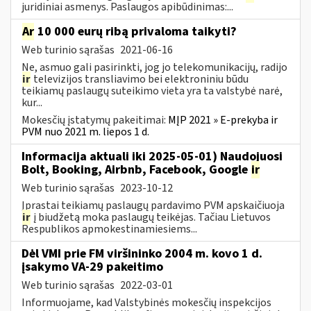
juridiniai asmenys. Paslaugos apibūdinimas:...
Ar
10 000 eurų ribą privaloma taikyti?
Web turinio sąrašas
2021-06-16
Ne, asmuo gali pasirinkti, jog jo telekomunikacijų, radijo
ir
televizijos transliavimo bei elektroniniu būdu
teikiamų paslaugų suteikimo vieta yra ta valstybė narė,
kur...
Mokesčių įstatymų pakeitimai:
MĮP 2021 » E-prekyba ir
PVM nuo 2021 m. liepos 1 d.
Informacija aktuali iki 2025-05-01) Naudojuosi
Bolt, Booking, Airbnb, Facebook, Google
ir
Web turinio sąrašas
2023-10-12
Įprastai teikiamų paslaugų pardavimo PVM apskaičiuoja
ir
į biudžetą moka paslaugų teikėjas. Tačiau Lietuvos
Respublikos apmokestinamiesiems...
Dėl VMI prie FM viršininko 2004 m. kovo 1 d.
įsakymo VA-29 pakeitimo
Web turinio sąrašas
2022-03-01
Informuojame, kad Valstybinės mokesčių inspekcijos