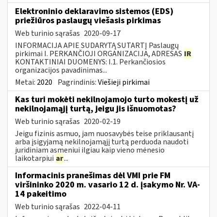
Elektroninio deklaravimo sistemos (EDS)
priežiūros paslaugų viešasis pirkimas
Web turinio sąrašas
2020-09-17
INFORMACIJA APIE SUDARYTĄ SUTARTĮ Paslaugų
pirkimai I. PERKANČIOJI ORGANIZACIJA, ADRESAS
IR
KONTAKTINIAI DUOMENYS: I.1. Perkančiosios
organizacijos pavadinimas...
Metai:
2020
Pagrindinis:
Viešieji pirkimai
Kas turi mokėti nekilnojamojo turto mokestį už
nekilnojamąjį turtą, jeigu jis išnuomotas?
Web turinio sąrašas
2020-02-19
Jeigu fizinis asmuo, jam nuosavybės teise priklausantį
arba įsigyjamą nekilnojamąjį turtą perduoda naudoti
juridiniam asmeniui ilgiau kaip vieno mėnesio
laikotarpiui
ar
...
Informacinis pranešimas dėl VMI prie FM
viršininko 2020 m. vasario 12 d. įsakymo Nr. VA-
14 pakeitimo
Web turinio sąrašas
2022-04-11