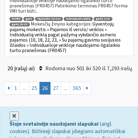
Individualioje veikloje naudojamo ilgalaikio turto
pranešimas (FR0457) Pateikimo terminas FR0457 forma
VMI turi būti...
fr0457
gpm
ilgalaikis turtas
individuali veikla
gpmį 2 str
Mokesčių žinyno kategorijos:
Gyventojų
gpmį 10 str
pajamų mokestis » Pajamos iš verslo/ veiklos »
Individualią veiklą pagal pažymą vykdančio asmens
pajamos (10, 18, 22, 23, » Su pajamų gavimu susijusios
išlaidos » Individualioje veikloje naudojamo ilgalaikio
turto pranešimas (FR0457)
20 Įrašų(-ai)
Rodoma nuo 501 iki 520 iš 7,293 irašų.
1
...
25
26
27
...
365
Uždaryti
Šioje svetainėje naudojami slapukai
(angl.
cookies). Būtinieji slapukai įdiegiami automatiškai