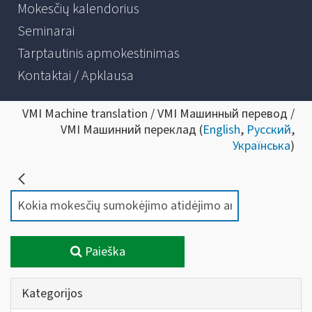
Mokesčių kalendorius
Seminarai
Tarptautinis apmokestinimas
Kontaktai / Apklausa
VMI Machine translation / VMI Машинный перевод /
VMI Машинний переклад (
English
,
Русский
,
Українська
)
Paieška
Kategorijos