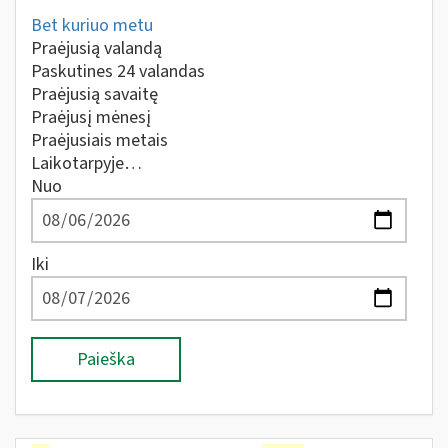
Bet kuriuo metu
Praėjusią valandą
Paskutines 24 valandas
Praėjusią savaitę
Praėjusį mėnesį
Praėjusiais metais
Laikotarpyje…
Nuo
Iki
Paieška