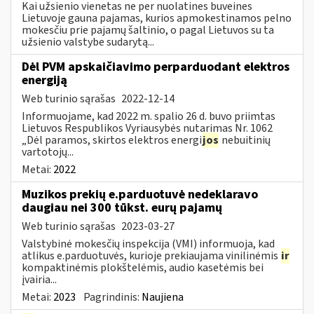
Kai užsienio vienetas ne per nuolatines buveines
Lietuvoje gauna pajamas, kurios apmokestinamos pelno
mokesčiu prie pajamų šaltinio, o pagal Lietuvos su ta
užsienio valstybe sudarytą...
Dėl PVM apskaičiavimo perparduodant elektros
energiją
Web turinio sąrašas
2022-12-14
Informuojame, kad 2022 m. spalio 26 d. buvo priimtas
Lietuvos Respublikos Vyriausybės nutarimas Nr. 1062
„Dėl paramos, skirtos elektros energi
jos
nebuitinių
vartotojų...
Metai:
2022
Muzikos prekių e.parduotuvė nedeklaravo
daugiau nei 300 tūkst. eurų pajamų
Web turinio sąrašas
2023-03-27
Valstybinė mokesčių inspekcija (VMI) informuoja, kad
atlikus e.parduotuvės, kurioje prekiaujama vinilinėmis
ir
kompaktinėmis plokštelėmis, audio kasetėmis bei
įvairia...
Metai:
2023
Pagrindinis:
Naujiena