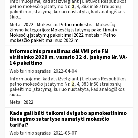
Informuojame, kad atsižvelgiant į Lietuvos Respublikos
pelno mokesčio įstatymo Nr.
2
, 4, 383 ir 58 straipsnių
pakeitimo įstatymą, kuriuo nustatyta, kad analogiškos
šiuo...
Metai:
2022
Mokesčiai:
Pelno mokestis
Mokesčių
žinyno kategorijos:
Mokesčių įstatymų pakeitimai »
Mokesčių įstatymų pakeitimai 2022 metais » Pelno
mokesčio pakeitimai nuo 2022 m.
Informacinis pranešimas dėl VMI prie FM
viršininko 2020 m. vasario 12 d. įsakymo Nr. VA-
14 pakeitimo
Web turinio sąrašas
2022-04-04
Informuojame, kad atsižvelgiant į Lietuvos Respublikos
pelno mokesčio įstatymo Nr.
2
, 4, 383 ir 58 straipsnių
pakeitimo įstatymą, kuriuo nustatyta, kad analogiškos
šiuo...
Metai:
2022
Kada gali būti taikomi dvigubo apmokestinimo
išvengimo sutartyse numatyti mokesčio
tarifai?
Web turinio sąrašas
2021-06-07