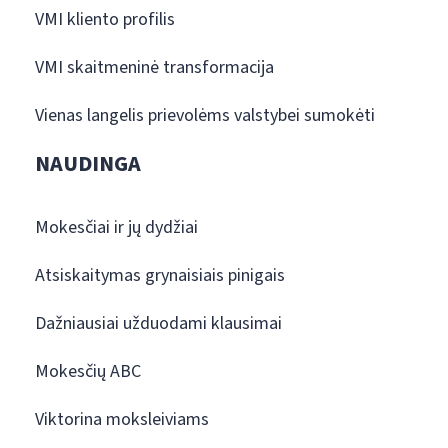
VMI kliento profilis
VMI skaitmeninė transformacija
Vienas langelis prievolėms valstybei sumokėti
NAUDINGA
Mokesčiai ir jų dydžiai
Atsiskaitymas grynaisiais pinigais
Dažniausiai užduodami klausimai
Mokesčių ABC
Viktorina moksleiviams