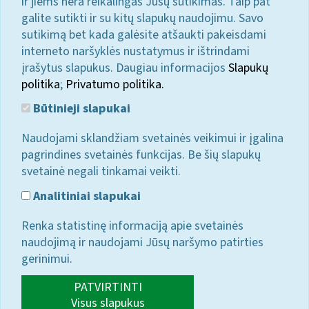
ir jiems nėra reikalingas Jūsų sutikimas. Taip pat
galite sutikti ir su kitų slapukų naudojimu. Savo
sutikimą bet kada galėsite atšaukti pakeisdami
interneto naršyklės nustatymus ir ištrindami
įrašytus slapukus. Daugiau informacijos
Slapukų
politika
;
Privatumo politika.
Būtinieji slapukai
Naudojami sklandžiam svetainės veikimui ir įgalina
pagrindines svetainės funkcijas. Be šių slapukų
svetainė negali tinkamai veikti.
Analitiniai slapukai
Renka statistinę informaciją apie svetainės
naudojimą ir naudojami Jūsų naršymo patirties
gerinimui.
PATVIRTINTI
Visus slapukus