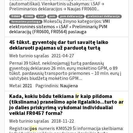
(automatiškai). Vienkartinis užsakymas: i.SAF →
Preliminarios deklaracijos → Naujas FR0600...
fr0564
fr0600
i.saf
pvm
pvm deklaracija
preliminari deklaracija
Mokesčių žinyno kategorijos:
VMI
formavimo paslauga
elektroninės sistemos » i.SAF » Preliminarių PVM
deklaracijų (FR0600, FR0564) paslauga
45 tūkst. gyventojų dar turi savaitę laiko
deklaruoti pajamas už parduotą turtą
Web turinio sąrašas
2021-04-27
Pernai 39 tūkst. nekilnojamąjį turtą pardavusių
gyventojų deklaravo 26 mln. eurų mokėtino GPM, o 89
tūkst. pardavusių transporto priemones – 10 mln. eurų į
valstybės biudžetą mokėtino GPM....
Metai:
2021
Pagrindinis:
Naujiena
Kada, kokiu būdu teikiama
ir
kaip pildoma
(tikslinama) pranešimo apie ilgalaikio...turto
ar
jo dalies priskyrimą vykdomai individualiai
veiklai FR0457 forma?
Web turinio sąrašas
2018-11-22
Registraci
jos
numeris KM0529 Ši informacija skelbiama: