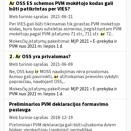
Ar
OSS ES schemos PVM mokėtojo kodas gali
būti patikrintas per VIES?
Web turinio sąrašas
2021-06-21
Per VIES gali būti tikrinamas tik įprastas PVM mokėtojo
kodas, kuris buvo suteiktas asmeniui, įregistruotam PVM
mokėtoju pagal PVM įstatymo 71 str., 711 str.
ar
72...
Mokesčių įstatymų pakeitimai:
MĮP 2021 » E-prekyba ir
PVM nuo 2021 m. liepos 1 d.
2
.
Ar
OSS yra privalomas?
Web turinio sąrašas
2021-06-09
Ne, OSS kaip
ir
MOSS naudojimas nėra privalomas.
Asmuo gali pasirinkti,
ar
atitinkamas prievoles vykdyti
paprasčiau, naudojant OSS,...
Mokesčių įstatymų pakeitimai:
MĮP 2021 » E-prekyba ir
PVM nuo 2021 m. liepos 1 d.
Preliminarios PVM deklaracijos formavimo
paslauga
Web turinio sąrašas
2018-12-19
Preliminari PVM deklaracija gali būti užsakoma dviem
būdais: vienkartiniu (rankiniu); periodiškai