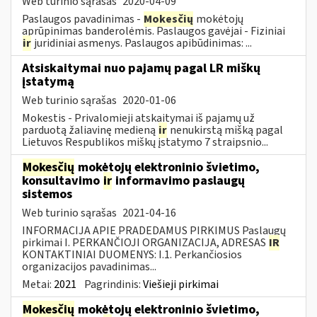
Web turinio sąrašas
2020-04-09
Paslaugos pavadinimas -
Mokesčių
mokėtojų
aprūpinimas banderolėmis. Paslaugos gavėjai - Fiziniai
ir
juridiniai asmenys. Paslaugos apibūdinimas: ...
Atsiskaitymai nuo pajamų pagal LR miškų
įstatymą
Web turinio sąrašas
2020-01-06
Mokestis - Privalomieji atskaitymai iš pajamų už
parduotą žaliavinę medieną
ir
nenukirstą mišką pagal
Lietuvos Respublikos miškų įstatymo 7 straipsnio...
Mokesčių
mokėtojų elektroninio švietimo,
konsultavimo
ir
informavimo paslaugų
sistemos
Web turinio sąrašas
2021-04-16
INFORMACIJA APIE PRADEDAMUS PIRKIMUS Paslaugų
pirkimai I. PERKANČIOJI ORGANIZACIJA, ADRESAS
IR
KONTAKTINIAI DUOMENYS: I.1. Perkančiosios
organizacijos pavadinimas...
Metai:
2021
Pagrindinis:
Viešieji pirkimai
Mokesčių
mokėtojų elektroninio švietimo,