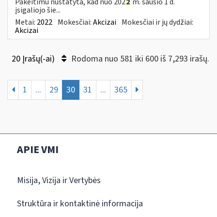
Pakeitimu nustatyta, kad nuo 202
2
m. sausio 1 d.
įsigaliojo šie...
Metai:
2022
Mokesčiai:
Akcizai
Mokesčiai ir jų dydžiai:
Akcizai
20 Įrašų(-ai)
Rodoma nuo 581 iki 600 iš 7,293 irašų.
1
...
29
30
31
...
365
APIE VMI
Misija, Vizija ir Vertybės
Struktūra ir kontaktinė informacija