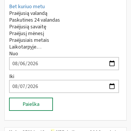
Bet kuriuo metu
Praėjusią valandą
Paskutines 24 valandas
Praėjusią savaitę
Praėjusį mėnesį
Praėjusiais metais
Laikotarpyje…
Nuo
Iki
Paieška