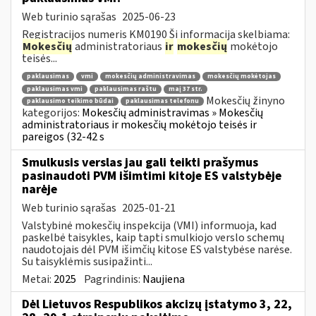
Web turinio sąrašas
2025-06-23
Registracijos numeris KM0190 Ši informacija skelbiama:
Mokesčių
administratoriaus
ir
mokesčių
mokėtojo
teisės...
paklausimas
vmi
mokesčių administravimas
mokesčių mokėtojas
paklausimas vmi
paklausimas raštu
maį 37 str.
Mokesčių žinyno
paklausimo teikimo būdai
paklausimas telefonu
kategorijos:
Mokesčių administravimas » Mokesčių
administratoriaus ir mokesčių mokėtojo teisės ir
pareigos (32-42 s
Smulkusis verslas jau gali teikti prašymus
pasinaudoti PVM išimtimi kitoje ES valstybėje
narėje
Web turinio sąrašas
2025-01-21
Valstybinė mokesčių inspekcija (VMI) informuoja, kad
paskelbė taisykles, kaip tapti smulkiojo verslo schemų
naudotojais dėl PVM išimčių kitose ES valstybėse narėse.
Su taisyklėmis susipažinti...
Metai:
2025
Pagrindinis:
Naujiena
Dėl Lietuvos Respublikos akcizų įstatymo 3, 22,