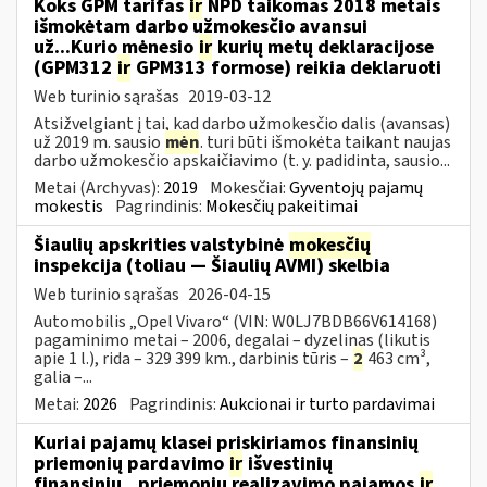
Koks GPM tarifas
ir
NPD taikomas 2018 metais
išmokėtam darbo užmokesčio avansui
už...Kurio mėnesio
ir
kurių metų deklaracijose
(GPM312
ir
GPM313 formose) reikia deklaruoti
Web turinio sąrašas
2019-03-12
Atsižvelgiant į tai, kad darbo užmokesčio dalis (avansas)
už 2019 m. sausio
mėn
. turi būti išmokėta taikant naujas
darbo užmokesčio apskaičiavimo (t. y. padidinta, sausio...
Metai (Archyvas):
2019
Mokesčiai:
Gyventojų pajamų
mokestis
Pagrindinis:
Mokesčių pakeitimai
Šiaulių apskrities valstybinė
mokesčių
inspekcija (toliau — Šiaulių AVMI) skelbia
Web turinio sąrašas
2026-04-15
Automobilis „Opel Vivaro“ (VIN: W0LJ7BDB66V614168)
pagaminimo metai – 2006, degalai – dyzelinas (likutis
apie 1 l.), rida – 329 399 km., darbinis tūris –
2
463 cm³,
galia –...
Metai:
2026
Pagrindinis:
Aukcionai ir turto pardavimai
Kuriai pajamų klasei priskiriamos finansinių
priemonių pardavimo
ir
išvestinių
finansinių...priemonių realizavimo pajamos
ir
,