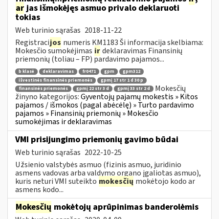
ar
jas išmokėjęs asmuo privalo deklaruoti
tokias
Web turinio sąrašas
2018-11-22
Registraci
jos
numeris KM1183 Ši informacija skelbiama:
Mokesčio sumokėjimas
ir
deklaravimas Finansinių
priemonių (toliau – FP) pardavimo pajamos...
b klasė
deklaravimas
fr0471
gpm
gpm312
išvestinės finansinės priemonės
gpmį 17 str 1 d 30 p
Mokesčių
finansinės priemonės
gpmį 22 str 3 d
gpmį 33 str 2 d
žinyno kategorijos:
Gyventojų pajamų mokestis » Kitos
pajamos / išmokos (pagal abėcėlę) » Turto pardavimo
pajamos » Finansinių priemonių » Mokesčio
sumokėjimas ir deklaravimas
VMI prisijungimo priemonių gavimo būdai
Web turinio sąrašas
2022-10-25
Užsienio valstybės asmuo (fizinis asmuo, juridinio
asmens vadovas arba valdymo organo įgaliotas asmuo),
kuris neturi VMI suteikto
mokesčių
mokėtojo kodo ar
asmens kodo...
Mokesčių
mokėtojų aprūpinimas banderolėmis