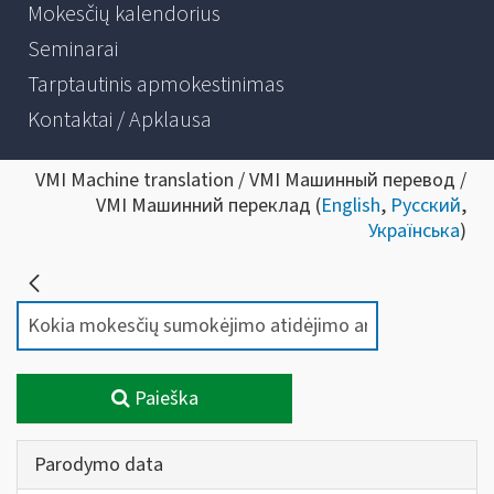
Mokesčių kalendorius
Seminarai
Tarptautinis apmokestinimas
Kontaktai / Apklausa
VMI Machine translation / VMI Машинный перевод /
VMI Машинний переклад (
English
,
Русский
,
Українська
)
Paieška
Parodymo data