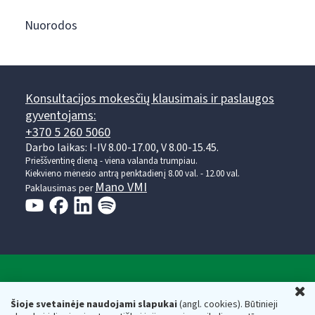
Nuorodos
Konsultacijos mokesčių klausimais ir paslaugos
gyventojams:
+370 5 260 5060
Darbo laikas: I-IV 8.00-17.00, V 8.00-15.45.
Prieššventinę dieną - viena valanda trumpiau.
Kiekvieno mėnesio antrą penktadienį 8.00 val. - 12.00 val.
Mano VMI
Paklausimas per
Valstybinė mokesčių inspekcija prie Lietuvos
U
Respublikos finansų ministerijos
Šioje svetainėje naudojami slapukai
(angl. cookies). Būtinieji