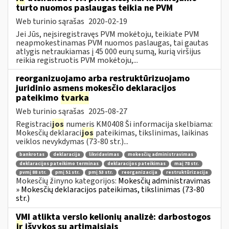
turto nuomos paslaugas teikia ne PVM
Web turinio sąrašas
2020-02-19
Jei Jūs, neįsiregistravęs PVM mokėtoju, teikiate PVM
neapmokestinamas PVM nuomos paslaugas, tai gautas
atlygis netraukiamas į 45 000 eurų sumą, kurią viršijus
reikia registruotis PVM mokėtoju,...
reorganizuojamo arba restruktūrizuojamo
juridinio asmens mokesčio deklaracijos
pateikimo
tvarka
Web turinio sąrašas
2025-08-27
Registraci
jos
numeris KM0408 Ši informacija skelbiama:
Mokesčių deklaraci
jos
pateikimas, tikslinimas, laikinas
veiklos nevykdymas (73-80 str.)...
bankrotas
deklaracija
likvidavimas
mokesčių administravimas
deklaracijos pateikimo terminas
deklaracijos pateikimas
maį 78 str.
pvmį 88 str.
pmį 51 str.
pmį 53 str.
reorganizacija
restruktūrizacija
Mokesčių žinyno kategorijos:
Mokesčių administravimas
» Mokesčių deklaracijos pateikimas, tikslinimas (73-80
str.)
VMI atlikta verslo kelionių analizė: darbostogos
ir
išvykos su artimaisiais