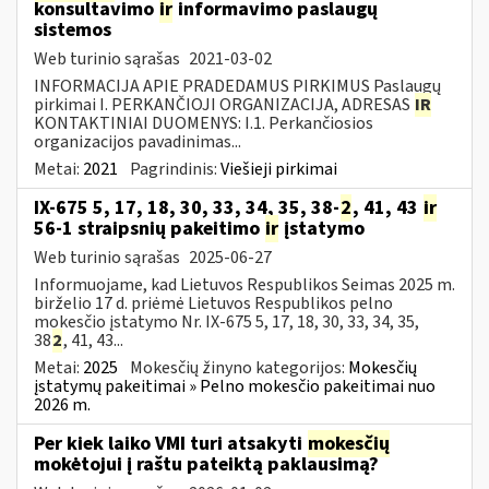
konsultavimo
ir
informavimo paslaugų
sistemos
Web turinio sąrašas
2021-03-02
INFORMACIJA APIE PRADEDAMUS PIRKIMUS Paslaugų
pirkimai I. PERKANČIOJI ORGANIZACIJA, ADRESAS
IR
KONTAKTINIAI DUOMENYS: I.1. Perkančiosios
organizacijos pavadinimas...
Metai:
2021
Pagrindinis:
Viešieji pirkimai
IX-675 5, 17, 18, 30, 33, 34, 35, 38-
2
, 41, 43
ir
56-1 straipsnių pakeitimo
ir
įstatymo
Web turinio sąrašas
2025-06-27
Informuojame, kad Lietuvos Respublikos Seimas 2025 m.
birželio 17 d. priėmė Lietuvos Respublikos pelno
mokesčio įstatymo Nr. IX-675 5, 17, 18, 30, 33, 34, 35,
38
2
, 41, 43...
Metai:
2025
Mokesčių žinyno kategorijos:
Mokesčių
įstatymų pakeitimai » Pelno mokesčio pakeitimai nuo
2026 m.
Per kiek laiko VMI turi atsakyti
mokesčių
mokėtojui į raštu pateiktą paklausimą?