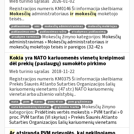
Web turinio sąrašas
2026-01-02
Registracijos numeris KM0146 Ši informacija skelbiama:
Mokesčių
administratoriaus
ir
mokesčių
mokėtojo
teisės...
paklausimas
vmi
mokesčių administravimas
mokesčių mokėtojas
paklausimas vmi
paklausimas raštu
atsakymas į paklausimą
Mokesčių žinyno kategorijos:
Mokesčių
atsakymo terminas
administravimas » Mokesčių administratoriaus ir
mokesčių mokėtojo teisės ir pareigos (32-42 s
Kokia
yra NATO kariuomenės vienetų kreipimosi
dėl prekių (paslaugų) sumokėto pirkimo
Web turinio sąrašas
2018-11-22
Registracijos numeris KM0375 Ši informacija skelbiama:
Prekės Šiaurės Atlanto Sutarties Organizacijos šalių
kariuomenių vienetams (47 str.) NATO kariuomenių
vienetai arba užsienio valstybių...
nato
pvm
0 proc
pvmį 47 str
pvm grąžinimas
Mokesčių žinyno
nato kariuomenių vienetai
grąžinimo tvarka
kategorijos:
Pridėtinės vertės mokestis » PVM tarifai » 0
proc. PVM tarifas (VI skyrius) » Prekės Šiaurės Atlanto
Sutarties Organizacijos šalių kariuomenių vienetams
Ar
atsiranda PVM prievolės, kai nekilnojamo