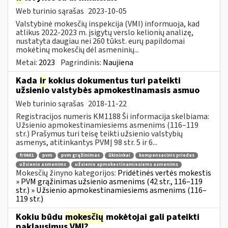
Web turinio sąrašas
2023-10-05
Valstybinė mokesčių inspekcija (VMI) informuoja, kad
atlikus 2022-2023 m. įsigytų verslo kelionių analizę,
nustatyta daugiau nei 260 tūkst. eurų papildomai
mokėtinų mokesčių dėl asmeninių...
Metai:
2023
Pagrindinis:
Naujiena
Kada
ir
kokius dokumentus turi pateikti
užsienio valstybės apmokestinamasis asmuo
Web turinio sąrašas
2018-11-22
Registracijos numeris KM1188 Ši informacija skelbiama:
Užsienio apmokestinamiesiems asmenims (116–119
str.) Prašymus turi teisę teikti užsienio valstybių
asmenys, atitinkantys PVMĮ 98 str. 5 ir 6...
fr0601
pvm
pvm grąžinimas
ūkininkai
kompensacinis priedas
užsienio asmenims
užsienio apmokestinamiesiems asmenims
Mokesčių žinyno kategorijos:
Pridėtinės vertės mokestis
» PVM grąžinimas užsienio asmenims (42 str., 116–119
str.) » Užsienio apmokestinamiesiems asmenims (116–
119 str.)
Kokiu būdu
mokesčių
mokėtojai gali pateikti
paklausimus VMI?