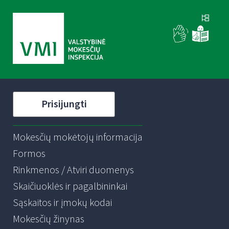
Prisijungti
Mokesčių mokėtojų informacija
Formos
Rinkmenos / Atviri duomenys
Skaičiuoklės ir pagalbininkai
Sąskaitos ir įmokų kodai
Mokesčių žinynas