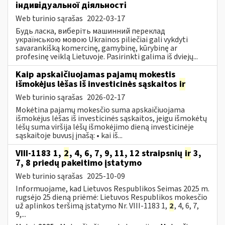
індивідуальної діяльності
Web turinio sąrašas
2022-03-17
Будь ласка, виберіть машинний переклад
українською мовою Ukrainos piliečiai gali vykdyti
savarankišką komercinę, gamybinę, kūrybinę ar
profesinę veiklą Lietuvoje. Pasirinkti galima iš dviejų...
Kaip apskaičiuojamas pajamų mokestis
išmokėjus lėšas iš investicinės sąskaitos
ir
Web turinio sąrašas
2026-02-17
Mokėtina pajamų mokesčio suma apskaičiuojama
išmokėjus lėšas iš investicinės sąskaitos, jeigu išmokėtų
lėšų suma viršija lėšų išmokėjimo dieną investicinėje
sąskaitoje buvusį įnašą: • kai iš...
VIII-1183 1,
2
, 4, 6, 7, 9, 11, 12 straipsnių
ir
3,
7, 8 priedų pakeitimo įstatymo
Web turinio sąrašas
2025-10-09
Informuojame, kad Lietuvos Respublikos Seimas 2025 m.
rugsėjo 25 dieną priėmė: Lietuvos Respublikos mokesčio
už aplinkos teršimą įstatymo Nr. VIII-1183 1,
2
, 4, 6, 7,
9,...