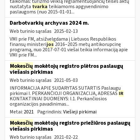
taikomas: turizmo veiklą reglamentuojančių teisės aktų
nustatyta
tvarka
teikiamoms apgyvendinimo
paslaugoms (nuo 2015-01-01...
Darbotvarkių archyvas 2024 m.
Web turinio sąrašas
2025-02-13
VMI prie FM, atsižvelgdama į Lietuvos Respublikos
finansų ministeri
jos
2016–2025 metų antikorupcinę
programą, nuo 2017-07-01 viešai teikia informaciją apie
VMI prie FM...
Mokesčių
mokėtojų registro plėtros paslaugų
viešasis pirkimas
Web turinio sąrašas
2021-05-03
INFORMACIJA APIE SUDARYTAS SUTARTIS Paslaugų
pirkimai I. PERKANČIOJI ORGANIZACIJA, ADRESAS
IR
KONTAKTINIAI DUOMENYS: I.1. Perkančiosios
organizacijos pavadinimas...
Metai:
2021
Pagrindinis:
Viešieji pirkimai
Mokesčių
mokėtojų registro priežiūros paslaugų
viešasis pirkimas
Web turinio sąrašas
2021-02-22