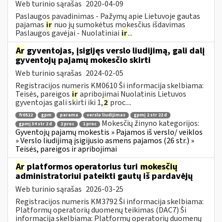
Web turinio sąrašas
2020-04-09
Paslaugos pavadinimas - Pažymų apie Lietuvoje gautas
pajamas
ir
nuo jų sumokėtus mokesčius išdavimas
Paslaugos gavėjai - Nuolatiniai
ir
...
Ar
gyventojas, įsigijęs verslo liudijimą, gali dalį
gyventojų pajamų mokesčio skirti
Web turinio sąrašas
2024-02-05
Registracijos numeris KM0610 Ši informacija skelbiama:
Teisės, pareigos
ir
apribojimai Nuolatinis Lietuvos
gyventojas gali skirti iki 1,
2
proc....
fr0512
gpm
parama
verslo liudijimas
gpmį 2 str 22 d
Mokesčių žinyno kategorijos:
gpmį 34 str 2 d
2 proc
1 proc
Gyventojų pajamų mokestis » Pajamos iš verslo/ veiklos
» Verslo liudijimą įsigijusio asmens pajamos (26 str.) »
Teisės, pareigos ir apribojimai
Ar
platformos operatorius turi
mokesčių
administratoriui pateikti gautų iš pardavėjų
Web turinio sąrašas
2026-03-25
Registracijos numeris KM3792 Ši informacija skelbiama:
Platformų operatorių duomenų teikimas (DAC7) Ši
informacija skelbiama: Platformų operatorių duomenų