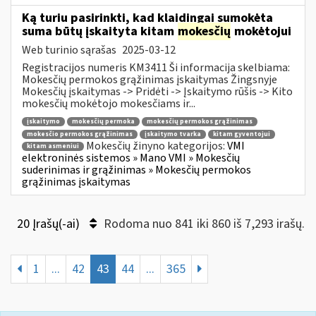
Ką turiu pasirinkti, kad klaidingai sumokėta
suma būtų įskaityta kitam
mokesčių
mokėtojui
Web turinio sąrašas
2025-03-12
Registracijos numeris KM3411 Ši informacija skelbiama:
Mokesčių permokos grąžinimas įskaitymas Žingsnyje
Mokesčių įskaitymas -> Pridėti -> Įskaitymo rūšis -> Kito
mokesčių mokėtojo mokesčiams ir...
įskaitymo
mokesčių permoka
mokesčių permokos grąžinimas
mokesčio permokos grąžinimas
įskaitymo tvarka
kitam gyventojui
Mokesčių žinyno kategorijos:
VMI
kitam asmeniui
elektroninės sistemos » Mano VMI » Mokesčių
suderinimas ir grąžinimas » Mokesčių permokos
grąžinimas įskaitymas
20 Įrašų(-ai)
Rodoma nuo 841 iki 860 iš 7,293 irašų.
1
...
42
43
44
...
365