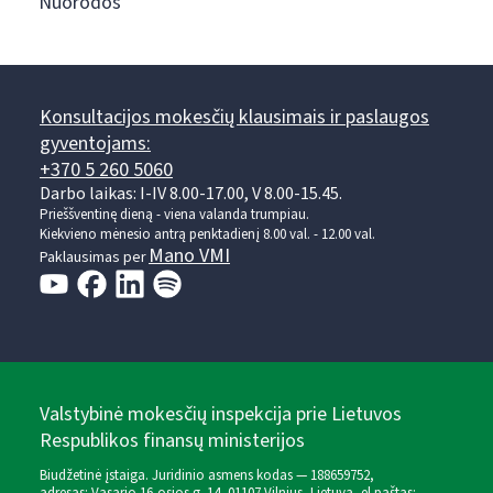
Nuorodos
Konsultacijos mokesčių klausimais ir paslaugos
gyventojams:
+370 5 260 5060
Darbo laikas: I-IV 8.00-17.00, V 8.00-15.45.
Prieššventinę dieną - viena valanda trumpiau.
Kiekvieno mėnesio antrą penktadienį 8.00 val. - 12.00 val.
Mano VMI
Paklausimas per
Valstybinė mokesčių inspekcija prie Lietuvos
Respublikos finansų ministerijos
Biudžetinė įstaiga. Juridinio asmens kodas — 188659752,