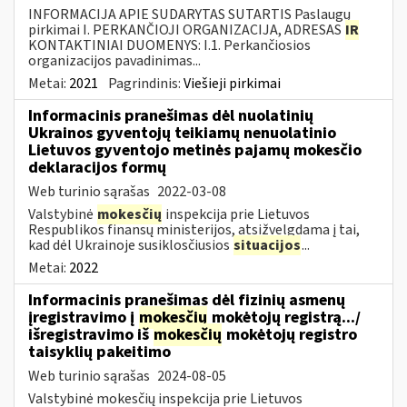
INFORMACIJA APIE SUDARYTAS SUTARTIS Paslaugų
pirkimai I. PERKANČIOJI ORGANIZACIJA, ADRESAS
IR
KONTAKTINIAI DUOMENYS: I.1. Perkančiosios
organizacijos pavadinimas...
Metai:
2021
Pagrindinis:
Viešieji pirkimai
Informacinis pranešimas dėl nuolatinių
Ukrainos gyventojų teikiamų nenuolatinio
Lietuvos gyventojo metinės pajamų mokesčio
deklaracijos formų
Web turinio sąrašas
2022-03-08
Valstybinė
mokesčių
inspekcija prie Lietuvos
Respublikos finansų ministerijos, atsižvelgdama į tai,
kad dėl Ukrainoje susiklosčiusios
situacijos
...
Metai:
2022
Informacinis pranešimas dėl fizinių asmenų
įregistravimo į
mokesčių
mokėtojų registrą.../
išregistravimo iš
mokesčių
mokėtojų registro
taisyklių pakeitimo
Web turinio sąrašas
2024-08-05
Valstybinė mokesčių inspekcija prie Lietuvos