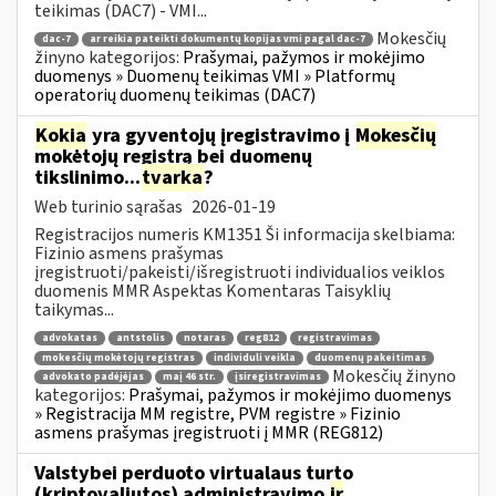
teikimas (DAC7) - VMI...
Mokesčių
dac-7
ar reikia pateikti dokumentų kopijas vmi pagal dac-7
žinyno kategorijos:
Prašymai, pažymos ir mokėjimo
duomenys » Duomenų teikimas VMI » Platformų
operatorių duomenų teikimas (DAC7)
Kokia
yra gyventojų įregistravimo į
Mokesčių
mokėtojų registrą bei duomenų
tikslinimo...
tvarka
?
Web turinio sąrašas
2026-01-19
Registracijos numeris KM1351 Ši informacija skelbiama:
Fizinio asmens prašymas
įregistruoti/pakeisti/išregistruoti individualios veiklos
duomenis MMR Aspektas Komentaras Taisyklių
taikymas...
advokatas
antstolis
notaras
reg812
registravimas
mokesčių mokėtojų registras
individuli veikla
duomenų pakeitimas
Mokesčių žinyno
advokato padėjėjas
maį 46 str.
įsiregistravimas
kategorijos:
Prašymai, pažymos ir mokėjimo duomenys
» Registracija MM registre, PVM registre » Fizinio
asmens prašymas įregistruoti į MMR (REG812)
Valstybei perduoto virtualaus turto
(kriptovaliutos) administravimo
ir