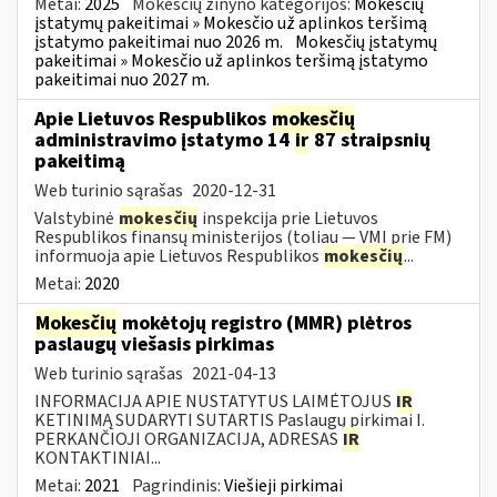
Metai:
2025
Mokesčių žinyno kategorijos:
Mokesčių
įstatymų pakeitimai » Mokesčio už aplinkos teršimą
įstatymo pakeitimai nuo 2026 m.
Mokesčių įstatymų
pakeitimai » Mokesčio už aplinkos teršimą įstatymo
pakeitimai nuo 2027 m.
Apie Lietuvos Respublikos
mokesčių
administravimo įstatymo 14
ir
87 straipsnių
pakeitimą
Web turinio sąrašas
2020-12-31
Valstybinė
mokesčių
inspekcija prie Lietuvos
Respublikos finansų ministerijos (toliau — VMI prie FM)
informuoja apie Lietuvos Respublikos
mokesčių
...
Metai:
2020
Mokesčių
mokėtojų registro (MMR) plėtros
paslaugų viešasis pirkimas
Web turinio sąrašas
2021-04-13
INFORMACIJA APIE NUSTATYTUS LAIMĖTOJUS
IR
KETINIMĄ SUDARYTI SUTARTIS Paslaugų pirkimai I.
PERKANČIOJI ORGANIZACIJA, ADRESAS
IR
KONTAKTINIAI...
Metai:
2021
Pagrindinis:
Viešieji pirkimai