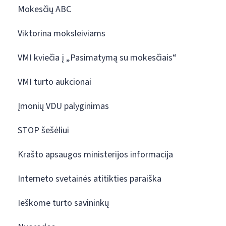
Mokesčių ABC
Viktorina moksleiviams
VMI kviečia į „Pasimatymą su mokesčiais“
VMI turto aukcionai
Įmonių VDU palyginimas
STOP šešėliui
Krašto apsaugos ministerijos informacija
Interneto svetainės atitikties paraiška
Ieškome turto savininkų