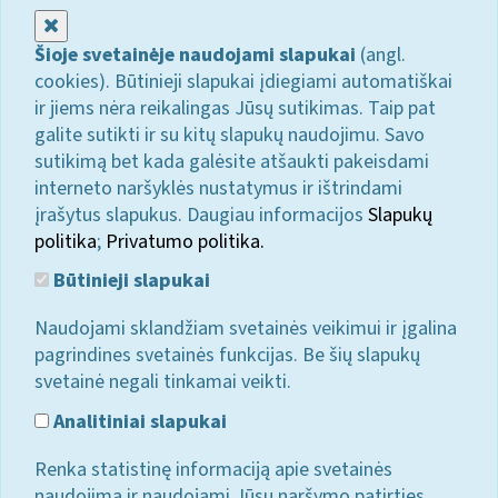
Uždaryti
Šioje svetainėje naudojami slapukai
(angl.
cookies). Būtinieji slapukai įdiegiami automatiškai
ir jiems nėra reikalingas Jūsų sutikimas. Taip pat
galite sutikti ir su kitų slapukų naudojimu. Savo
sutikimą bet kada galėsite atšaukti pakeisdami
interneto naršyklės nustatymus ir ištrindami
įrašytus slapukus. Daugiau informacijos
Slapukų
politika
;
Privatumo politika.
Būtinieji slapukai
Naudojami sklandžiam svetainės veikimui ir įgalina
pagrindines svetainės funkcijas. Be šių slapukų
svetainė negali tinkamai veikti.
Analitiniai slapukai
Renka statistinę informaciją apie svetainės
naudojimą ir naudojami Jūsų naršymo patirties