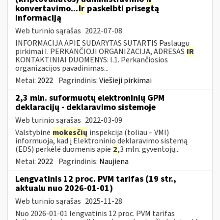
konvertavimo...
Ir
paskelbti prisegtą
informaciją
Web turinio sąrašas
2022-07-08
INFORMACIJA APIE SUDARYTAS SUTARTIS Paslaugų
pirkimai I. PERKANČIOJI ORGANIZACIJA, ADRESAS
IR
KONTAKTINIAI DUOMENYS: I.1. Perkančiosios
organizacijos pavadinimas...
Metai:
2022
Pagrindinis:
Viešieji pirkimai
2,3 mln. suformuotų elektroninių GPM
deklaracijų - deklaravimo sistemoje
Web turinio sąrašas
2022-03-09
Valstybinė
mokesčių
inspekcija (toliau – VMI)
informuoja, kad į Elektroninio deklaravimo sistemą
(EDS) perkėlė duomenis apie
2
,3 mln. gyventojų...
Metai:
2022
Pagrindinis:
Naujiena
Lengvatinis 12 proc. PVM tarifas (19 str.,
aktualu nuo 2026-01-01)
Web turinio sąrašas
2025-11-28
Nuo 2026-01-01 lengvatinis 12 proc. PVM tarifas