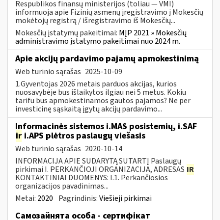
Respublikos finansų ministerijos (toliau — VMI)
informuoja apie Fizinių asmenų įregistravimo į Mokesčių
mokėtojų registrą / išregistravimo iš Mokesčių...
Mokesčių įstatymų pakeitimai:
MĮP 2021 » Mokesčių
administravimo įstatymo pakeitimai nuo 2024 m.
Apie akcijų pardavimo pajamų apmokestinimą
Web turinio sąrašas
2025-10-09
1.Gyventojas 2026 metais parduos akcijas, kurios
nuosavybėje bus išlaikytos ilgiau nei 5 metus. Kokiu
tarifu bus apmokestinamos gautos pajamos? Ne per
investicinę sąskaitą įgytų akcijų pardavimo...
Informacinės sistemos i.MAS posistemių, i.SAF
ir
i.APS plėtros paslaugų viešasis
Web turinio sąrašas
2020-10-14
INFORMACIJA APIE SUDARYTĄ SUTARTĮ Paslaugų
pirkimai I. PERKANČIOJI ORGANIZACIJA, ADRESAS
IR
KONTAKTINIAI DUOMENYS: I.1. Perkančiosios
organizacijos pavadinimas...
Metai:
2020
Pagrindinis:
Viešieji pirkimai
Самозайнята особа - сертифікат