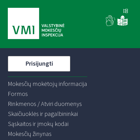
Prisijungti
Mokesčių mokėtojų informacija
Formos
Rinkmenos / Atviri duomenys
Skaičiuoklės ir pagalbininkai
Sąskaitos ir įmokų kodai
Mokesčių žinynas