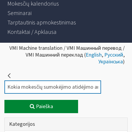
Mokesčių kalendorius
Seminarai
Tarptautinis apmokestinimas
Kontaktai / Apklausa
VMI Machine translation / VMI Машинный перевод /
VMI Машинний переклад (
English
,
Русский
,
Українська
)
Paieška
Kategorijos