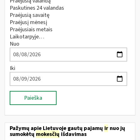
Praėjusią valandą
Paskutines 24 valandas
Praėjusią savaitę
Praėjusį mėnesį
Praėjusiais metais
Laikotarpyje…
Nuo
Iki
Paieška
Pažymų apie Lietuvoje gautų pajamų
ir
nuo jų
sumokėtų
mokesčių
išdavimas