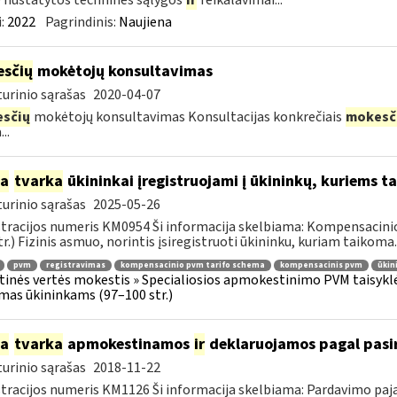
nustatytos techninės sąlygos
ir
reikalavimai...
:
2022
Pagrindinis:
Naujiena
sčių
mokėtojų konsultavimas
urinio sąrašas
2020-04-07
sčių
mokėtojų konsultavimas Konsultacijas konkrečiais
mokesč
..
ia
tvarka
ūkininkai įregistruojami į ūkininkų, kuriems
urinio sąrašas
2025-05-26
tracijos numeris KM0954 Ši informacija skelbiama: Kompensacini
tr.) Fizinis asmuo, norintis įsiregistruoti ūkininku, kuriam taikoma..
pvm
registravimas
kompensacinio pvm tarifo schema
kompensacinis pvm
ūkin
tinės vertės mokestis » Specialiosios apmokestinimo PVM taisyk
mas ūkininkams (97–100 str.)
ia
tvarka
apmokestinamos
ir
deklaruojamos pagal pasir
urinio sąrašas
2018-11-22
tracijos numeris KM1126 Ši informacija skelbiama: Pardavimo pa