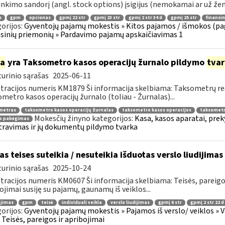
inkimo sandorį (angl. stock options) įsigijus (nemokamai ar už žem
s
gpm
opcionas
gpmį 22 str
gpmį 23 str
gpmį 2 str 34 d
gpmį 25 str
finansi
orijos:
Gyventojų pajamų mokestis » Kitos pajamos / išmokos (pa
sinių priemonių » Pardavimo pajamų apskaičiavimas 1
ia
yra Taksometro kasos operacijų žurnalo pildymo
tva
urinio sąrašas
2025-06-11
tracijos numeris KM1879 Ši informacija skelbiama: Taksometrų r
metro kasos operacijų žurnalo (toliau - Žurnalas)...
metras
taksometro kasos operacijų žurnalas
taksometro kasos operacijos
taksometr
Mokesčių žinyno kategorijos:
Kasa, kasos aparatai, pre
to pabėgimas
travimas ir jų dokumentų pildymo tvarka
as teises suteikia / nesuteikia išduotas verslo liudijimas
urinio sąrašas
2025-10-24
tracijos numeris KM0607 Ši informacija skelbiama: Teisės, pareig
ojimai susiję su pajamų, gaunamų iš veiklos...
ojimas
gpm
teisė
individuali veikla
verslo liudijimas
gpmį 6 str
gpmį 2 str 22 d
orijos:
Gyventojų pajamų mokestis » Pajamos iš verslo/ veiklos » V
 » Teisės, pareigos ir apribojimai