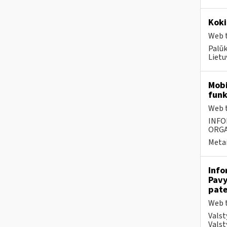
Koki
Web t
Palūk
Lietu
Mobi
funk
Web t
INFO
ORGA
Metai
Info
Pavy
pate
Web t
Valst
Valst