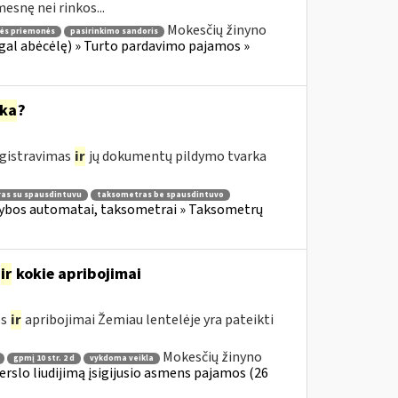
esnę nei rinkos...
Mokesčių žinyno
nės priemonės
pasirinkimo sandoris
gal abėcėlę) » Turto pardavimo pajamos »
rka
?
egistravimas
ir
jų dokumentų pildymo tvarka
as su spausdintuvu
taksometras be spausdintuvo
kybos automatai, taksometrai » Taksometrų
ir
kokie apribojimai
os
ir
apribojimai Žemiau lentelėje yra pateikti
Mokesčių žinyno
gpmį 10 str. 2 d
vykdoma veikla
erslo liudijimą įsigijusio asmens pajamos (26