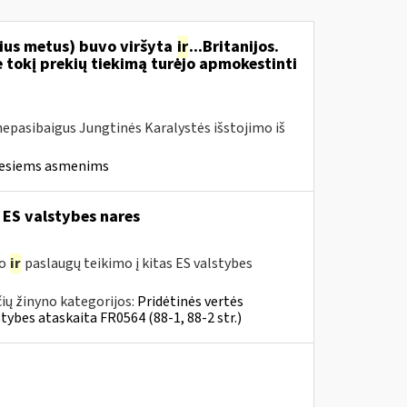
nius metus) buvo viršyta
ir
...Britanijos.
 tokį prekių tiekimą turėjo apmokestinti
ar nepasibaigus Jungtinės Karalystės išstojimo iš
iesiems asmenims
 ES valstybes nares
mo
ir
paslaugų teikimo į kitas ES valstybes
ių žinyno kategorijos:
Pridėtinės vertės
tybes ataskaita FR0564 (88-1, 88-2 str.)