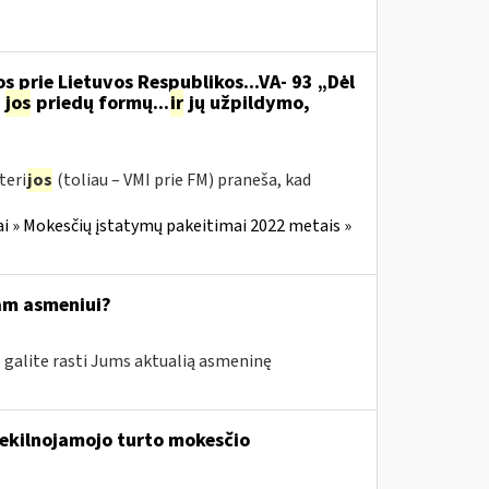
s prie Lietuvos Respublikos...VA- 93 „Dėl
jos
priedų formų...
ir
jų užpildymo,
teri
jos
(toliau – VMI prie FM) praneša, kad
i » Mokesčių įstatymų pakeitimai 2022 metais »
tam asmeniui?
e galite rasti Jums aktualią asmeninę
nekilnojamojo turto mokesčio