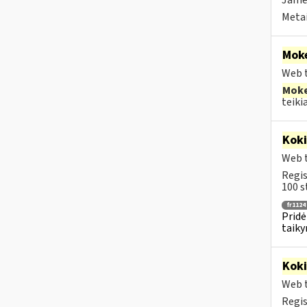
Jame 
Metai
Moke
Web t
Moke
teikia.
Kok
Web t
Regis
100 s
fr1124
Pridė
taiky
Kok
Web t
Regis