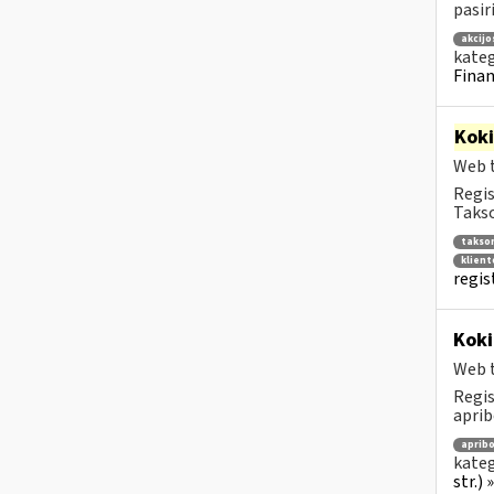
pasir
akcijo
kateg
Finan
Kok
Web t
Regis
Takso
takso
klien
regis
Koki
Web t
Regis
aprib
aprib
kateg
str.)