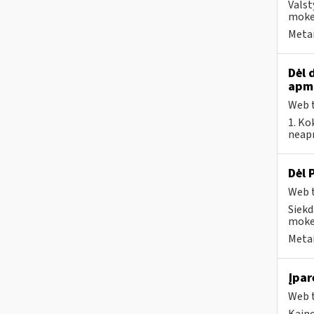
Valst
mokes
Metai
Dėl 
apm
Web t
1. Ko
neapm
Dėl 
Web t
Siekd
mokes
Metai
Įpar
Web t