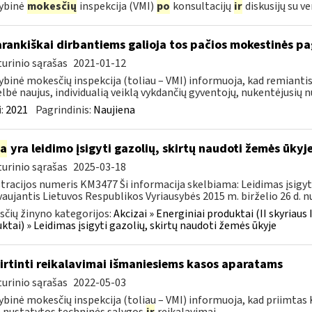
ybinė
mokesčių
inspekcija (VMI)
po
konsultacijų
ir
diskusijų su ve
rankiškai dirbantiems galioja tos pačios mokestinės p
urinio sąrašas
2021-01-12
ybinė mokesčių inspekcija (toliau – VMI) informuoja, kad remiantis
lbė naujus, individualią veiklą vykdančių gyventojų, nukentėjusių nu
:
2021
Pagrindinis:
Naujiena
ia
yra leidimo įsigyti gazolių, skirtų naudoti žemės ūky
urinio sąrašas
2025-03-18
tracijos numeris KM3477 Ši informacija skelbiama: Leidimas įsigyt
aujantis Lietuvos Respublikos Vyriausybės 2015 m. birželio 26 d. nu
čių žinyno kategorijos:
Akcizai » Energiniai produktai (II skyriaus 
ktai) » Leidimas įsigyti gazolių, skirtų naudoti žemės ūkyje
irtinti reikalavimai išmaniesiems kasos aparatams
urinio sąrašas
2022-05-03
ybinė mokesčių inspekcija (toliau – VMI) informuoja, kad priimtas