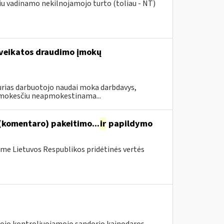
giu vadinamo nekilnojamojo turto (toliau - NT)
sveikatos draudimo įmokų
urias darbuotojo naudai moka darbdavys,
mokesčiu neapmokestinama...
(komentaro) pakeitimo...
ir
papildymo
me Lietuvos Respublikos pridėtinės vertės