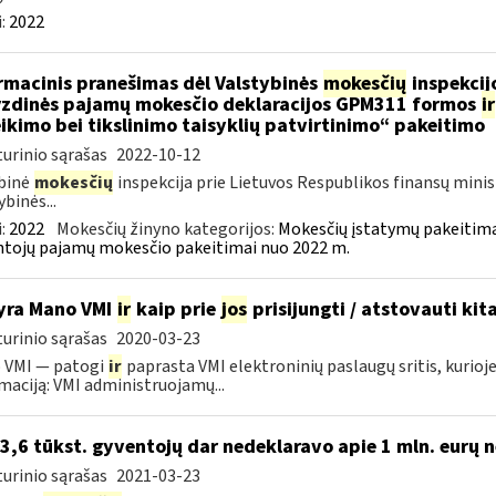
:
2022
rmacinis pranešimas dėl Valstybinės
mokesčių
inspekcijo
zdinės pajamų mokesčio deklaracijos GPM311 formos
ir
ikimo bei tikslinimo taisyklių patvirtinimo“ pakeitimo
urinio sąrašas
2022-10-12
binė
mokesčių
inspekcija prie Lietuvos Respublikos finansų minis
ybinės...
:
2022
Mokesčių žinyno kategorijos:
Mokesčių įstatymų pakeitima
tojų pajamų mokesčio pakeitimai nuo 2022 m.
yra Mano VMI
ir
kaip prie
jos
prisijungti / atstovauti ki
urinio sąrašas
2020-03-23
 VMI — patogi
ir
paprasta VMI elektroninių paslaugų sritis, kurioj
maciją: VMI administruojamų...
 3,6 tūkst. gyventojų dar nedeklaravo apie 1 mln. eurų 
urinio sąrašas
2021-03-23