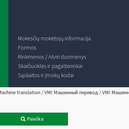
Mokesčių mokėtojų informacija
Formos
Rinkmenos / Atviri duomenys
Skaičiuoklės ir pagalbininkai
Sąskaitos ir įmokų kodai
Machine translation / VMI Машинный перевод / VMI Машин
Paieška