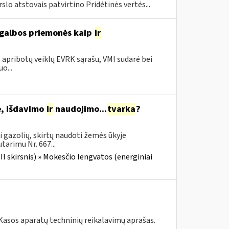
rslo atstovais patvirtino Pridėtinės vertės...
agalbos priemonės kaip
ir
 apribotų veiklų EVRK sąrašu, VMI sudarė bei
o...
je, išdavimo
ir
naudojimo...
tvarka
?
i gazolių, skirtų naudoti žemės ūkyje
tarimu Nr. 667...
III skirsnis) » Mokesčio lengvatos (energiniai
 Kasos aparatų techninių reikalavimų aprašas.