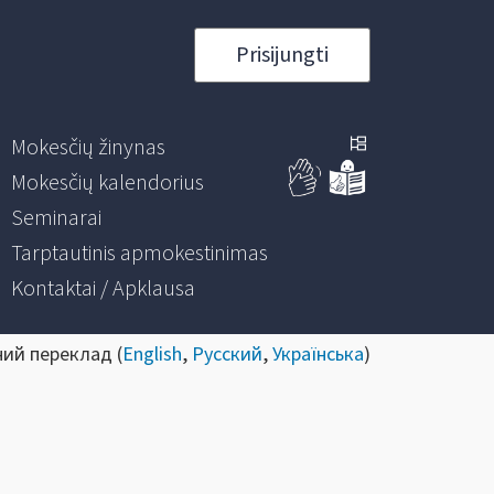
Prisijungti
Mokesčių žinynas
Mokesčių kalendorius
Seminarai
Tarptautinis apmokestinimas
Kontaktai / Apklausa
ний переклад (
English
,
Русский
,
Українська
)