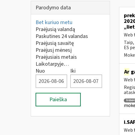
Parodymo data
prek
2020
Bet kuriuo metu
„lie
Praėjusią valandą
Web t
Paskutines 24 valandas
Taip,
Praėjusią savaitę
ES pe
Praėjusį mėnesį
Mokes
Praėjusiais metais
Laikotarpyje…
Nuo
Iki
Ar
ga
Web t
Regis
ataska
Paieška
fr0564
mokes
i.SA
Web t