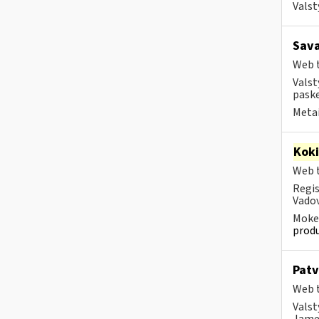
Valst
Sava
Web t
Valst
paske
Metai
Kok
Web t
Regis
Vadov
Mokes
produ
Patv
Web t
Valst