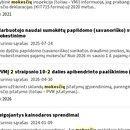
ybinė
mokesčių
inspekcija (toliau – VMI) informuoja, jog praban
čio deklaracijas (KIT715 forma) už 2020 metus...
:
2021
darbuotojo naudai sumokėtų papildomo (savanoriško) 
okestinimo
urinio sąrašas
2025-07-24
kio dydžio papildomo (savanoriško) sveikatos draudimo įmokos, k
okestinamos pajamų mokesčiu? Nuo 2026 m. sausio 1 d. pajamų 
PVMĮ
2
straipsnio 10-
2
dalies apibendrinto paaiškinimo 
urinio sąrašas
2026-04-30
ami užtikrinti sklandų
mokesčių
įstatymų įgyvendinimą, parengė
čio įstatymo (toliau – PVM įstatymas)...
:
2026
eigojantys kainodaros sprendimai
urinio sąrašas
2024-01-09