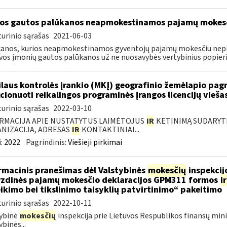
os gautos palūkanos neapmokestinamos pajamų mokes
urinio sąrašas
2021-06-03
anos, kurios neapmokestinamos gyventojų pajamų mokesčiu nepr
vos įmonių gautos palūkanos už ne nuosavybės vertybinius popierius
laus kontrolės įrankio (MKĮ) geografinio žemėlapio pag
cionuoti reikalingos programinės įrangos licencijų vieša
urinio sąrašas
2022-03-10
RMACIJA APIE NUSTATYTUS LAIMĖTOJUS
IR
KETINIMĄ SUDARYTI 
NIZACIJA, ADRESAS
IR
KONTAKTINIAI...
:
2022
Pagrindinis:
Viešieji pirkimai
rmacinis pranešimas dėl Valstybinės
mokesčių
inspekcijo
zdinės pajamų mokesčio deklaracijos GPM311 formos
ir
ikimo bei tikslinimo taisyklių patvirtinimo“ pakeitimo
urinio sąrašas
2022-10-11
ybinė
mokesčių
inspekcija prie Lietuvos Respublikos finansų mini
ybinės...