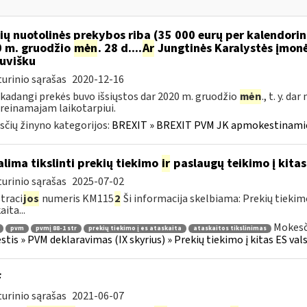
ių nuotolinės prekybos riba (35 000 eurų per kalendori
 m. gruodžio
mėn
. 28 d....
Ar
Jungtinės Karalystės įmonė
tuvišku
urinio sąrašas
2020-12-16
 kadangi prekės buvo išsiųstos dar 2020 m. gruodžio
mėn
., t. y. d
reinamajam laikotarpiui.
čių žinyno kategorijos:
BREXIT » BREXIT PVM JK apmokestinam
lima tikslinti prekių tiekimo
ir
paslaugų teikimo į kitas
urinio sąrašas
2025-07-02
traci
jos
numeris KM115
2
Ši informacija skelbiama: Prekių tieki
ita...
Mokesč
pvm
pvmį 88-1 str
prekių tiekimo į es ataskaita
ataskaitos tikslinimas
tis » PVM deklaravimas (IX skyrius) » Prekių tiekimo į kitas ES vals
F
urinio sąrašas
2021-06-07