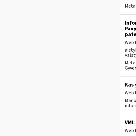
Metai
Info
Pavy
pate
Web t
alsty
Valst
Metai
Gyven
Kas 
Web t
Mano
infor
VMI:
Web t