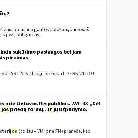
čiu?
iklausomai nuo gautos palūkanų sumos: iš
 pvz., obligacijas...
rindu sukūrimo paslaugos bei jam
sis pirkimas
SUTARTIS Paslaugų pirkimai I. PERKANČIOJI
s prie Lietuvos Respublikos...VA- 93 „Dėl
jos
priedų formų...
ir
jų užpildymo,
steri
jos
(toliau – VMI prie FM) praneša, kad