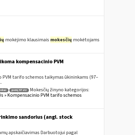
ių
mokėjimo klausimais
mokesčių
mokėtojams
 taikoma kompensacinio PVM
o PVM tarifo schemos taikymas ūkininkams (97–
.
Mokesčių žinyno kategorijos:
inkai
pvmį 97 str
lės » Kompensacinio PVM tarifo schemos
inkimo sandorius (angl. stock
jamų apskaičiavimas Darbuotojui pagal