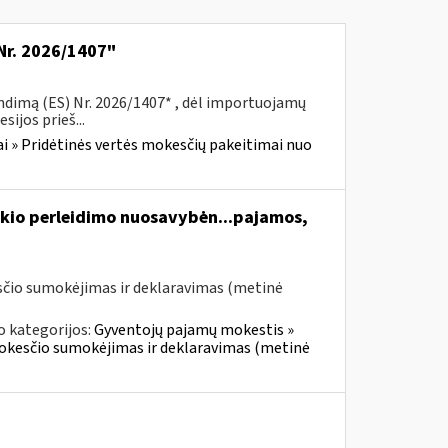
Nr. 2026/1407"
ndimą (ES) Nr. 2026/1407* , dėl importuojamų
ijos prieš...
i » Pridėtinės vertės mokesčių pakeitimai nuo
kio perleidimo nuosavybėn...pajamos,
čio sumokėjimas ir deklaravimas (metinė
o kategorijos:
Gyventojų pajamų mokestis »
mokesčio sumokėjimas ir deklaravimas (metinė