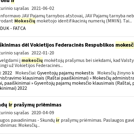
fonu
ir
urinio sąrašas
2021-06-02
informavo JAV Pajamų tarnybos atstovai, JAV Pajamų tarnyba neb
rodant
Mokesčių
mokėtojo identifikacinių numerių (MMIN). Tai...
DUK - FATCA
škinimas dėl Vokietijos Federacinės Respublikos
mokesč
urinio sąrašas
2022-01-20
velgdami į
mokesčių
mokėtojų prašymus bei siekdami, kad Valst
ingi už Vokietijos Federacinės...
:
2022
Mokesčiai:
Gyventojų pajamų mokestis
Mokesčių žinyno k
istravimo klausimais (Raštai paaiškinimai) » Mokesčių administra
i, paaiškinimai » Gyventojų pajamų mokesčio klausimais (Raštai, p
kinimai) 2022
ndų
ir
prašymų priėmimas
urinio sąrašas
2020-04-09
ugos pavadinimas - Skundų
ir
prašymų priėmimas. Paslaugos gavėja
dinimas: Mokesčių...