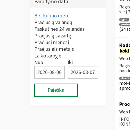
Parodymo data
Regis
str.)
Bet kuriuo metu
gpm
Praėjusią valandą
profes
Paskutines 24 valandas
(34 s
Praėjusią savaitę
Praėjusį mėnesį
Kada
Praėjusiais metais
koki
Laikotarpyje…
Web t
Nuo
Iki
Regis
naiki
das-3
mokėj
apmo
Paieška
Proc
Web t
INFO
KONTA