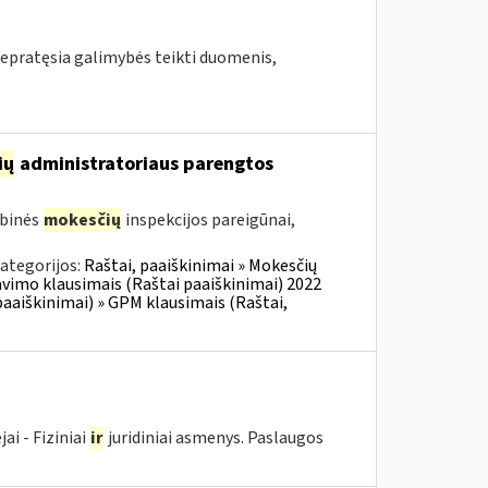
epratęsia galimybės teikti duomenis,
ių
administratoriaus parengtos
ybinės
mokesčių
inspekcijos pareigūnai,
ategorijos:
Raštai, paaiškinimai » Mokesčių
vimo klausimais (Raštai paaiškinimai) 2022
aaiškinimai) » GPM klausimais (Raštai,
i - Fiziniai
ir
juridiniai asmenys. Paslaugos