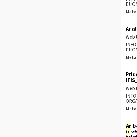
DUOME
Metai
Anal
Web t
INFO
DUOME
Metai
Prid
ITIS
Web t
INFO
ORGA
Metai
Ar
ba
ir
vė