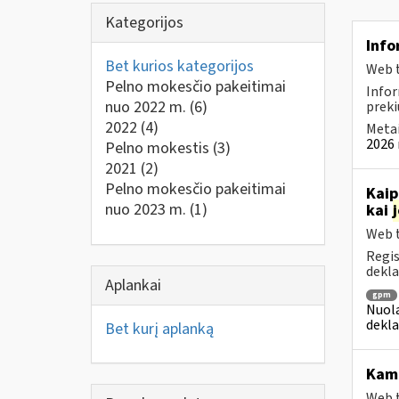
Kategorijos
Info
Bet kurios kategorijos
Web t
Pelno mokesčio pakeitimai
Infor
nuo 2022 m.
(6)
preki
2022
(4)
Metai
2026 
Pelno mokestis
(3)
2021
(2)
Pelno mokesčio pakeitimai
Kaip
nuo 2023 m.
(1)
kai
Web t
Regis
dekla
Aplankai
gpm
Nuola
dekla
Bet kurį aplanką
Ka
Web t