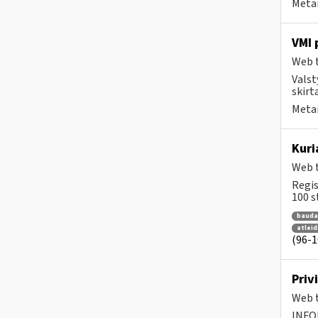
Metai
VMI 
Web t
Valst
skirt
Metai
Kuri
Web t
Regis
100 st
bauda
atlei
(96-10
Priv
Web t
INFO