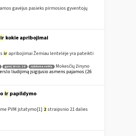
ramos gavėjus pasieks pirmosios gyventojų
ir
kokie apribojimai
os
ir
apribojimai Žemiau lentelėje yra pateikti
Mokesčių žinyno
gpmį 10 str. 2 d
vykdoma veikla
erslo liudijimą įsigijusio asmens pajamos (26
mo
ir
papildymo
ėme PVM įstatymo[1]
2
straipsnio 21 dalies