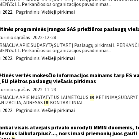
NYS: I.1. Perkančiosios organizacijos pavadinimas...
:
2022
Pagrindinis:
Viešieji pirkimai
itinės programinės įrangos SAS priežiūros paslaugų vieš
urinio sąrašas
2022-12-28
RMACIJA APIE SUDARYTĄ SUTARTĮ Paslaugų pirkimai I. PERKANČ
NYS: I.1. Perkančiosios organizacijos pavadinimas...
:
2022
Pagrindinis:
Viešieji pirkimai
ėtinės vertės mokesčio informacijos mainams tarp ES va
_EU plėtros paslaugų viešasis pirkimas
urinio sąrašas
2022-11-23
RMACIJA APIE NUSTATYTUS LAIMĖTOJUS
IR
KETINIMĄ SUDARYTI 
NIZACIJA, ADRESAS
IR
KONTAKTINIAI...
:
2022
Pagrindinis:
Viešieji pirkimai
nkai visais atvejais privalo nurodyti MMIN duomenis, 
lesnius laikotarpius?..., nors imasi priemonių juos gauti