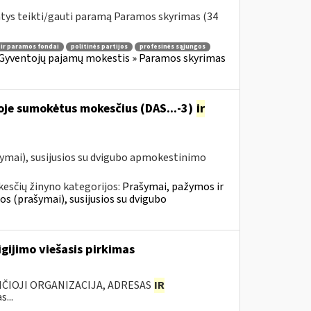
ntys teikti/gauti paramą Paramos skyrimas (34
 ir paramos fondai
politinės partijos
profesinės sąjungos
Gyventojų pajamų mokestis » Paramos skyrimas
oje sumokėtus mokesčius (DAS...-3)
ir
ymai), susijusios su dvigubo apmokestinimo
esčių žinyno kategorijos:
Prašymai, pažymos ir
 (prašymai), susijusios su dvigubo
gijimo viešasis pirkimas
ANČIOJI ORGANIZACIJA, ADRESAS
IR
...