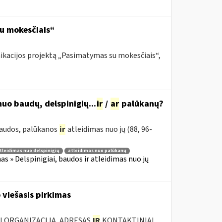
su mokesčiais“
nikacijos projektą „Pasimatymas su mokesčiais“,
uo baudų, delspinigių...
ir
/
ar
palūkanų?
 baudos, palūkanos
ir
atleidimas nuo jų (88, 96-
tleidimas nuo delspinigių
atleidimas nuo palūkanų
 » Delspinigiai, baudos ir atleidimas nuo jų
 viešasis pirkimas
JI ORGANIZACIJA, ADRESAS
IR
KONTAKTINIAI