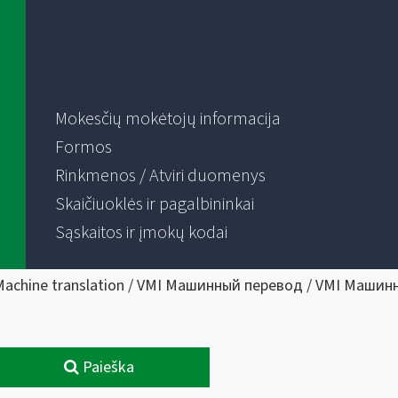
Mokesčių mokėtojų informacija
Formos
Rinkmenos / Atviri duomenys
Skaičiuoklės ir pagalbininkai
Sąskaitos ir įmokų kodai
Machine translation / VMI Машинный перевод / VMI Машин
Paieška