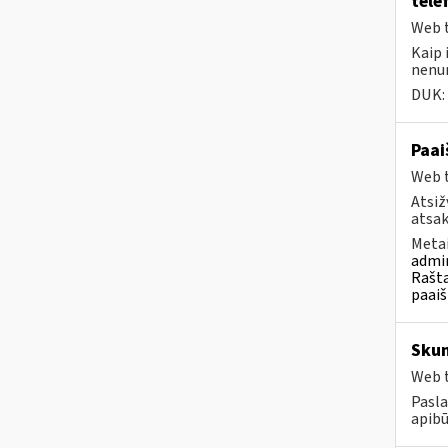
tele
Web t
Kaip 
nenu
DUK:
Paai
Web t
Atsiž
atsak
Metai
admin
Rašta
paaiš
Sku
Web t
Pasla
apibū