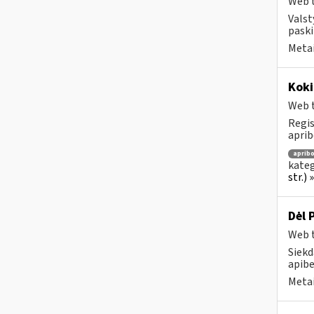
Web t
Valst
paski
Metai
Koki
Web t
Regis
aprib
aprib
kateg
str.)
Dėl 
Web t
Siekd
apibe
Metai