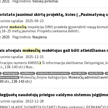
:
2021
Pagrindinis:
Viešieji pirkimai
pristato jaunimui skirtą projektą, kvies į „Pasimatymą 
urinio sąrašas
2025-09-23
ybinė
mokesčių
inspekcija (VMI) pradeda įgyvendinti naują komu
ą 18–25 metų jaunimui. Projektu siekiama didinti...
:
2025
Pagrindinis:
Naujiena
ais atvejais
mokesčių
mokėtojas gali būti atleidžiamas n
urinio sąrašas
2025-12-15
tracijos numeris KM055
2
Ši informacija skelbiama: Delspinigiai,
r., 138-143 str.) Nuo...
delspinigiai
palūkanos
mokesčių administravimas
maį 100 str.
maį 141 str.
a
Mokesčių žinyno kategorijos:
Mokesčių administravimas
dimas nuo baudų
0 str., 138-143 str.)
ilegijuotų naudotojų prieigos valdymo sistemos įsigijimo
urinio sąrašas
2022-12-28
RMACIJA APIE SUDARYTĄ SUTARTĮ Prekių pirkimai I. PERKANČIO