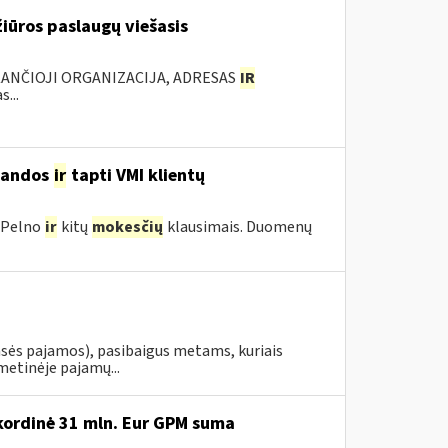
iūros paslaugų viešasis
KANČIOJI ORGANIZACIJA, ADRESAS
IR
...
mandos
ir
tapti VMI klientų
 Pelno
ir
kitų
mokesčių
klausimais. Duomenų
asės pajamos), pasibaigus metams, kuriais
metinėje pajamų...
kordinė 31 mln. Eur GPM suma