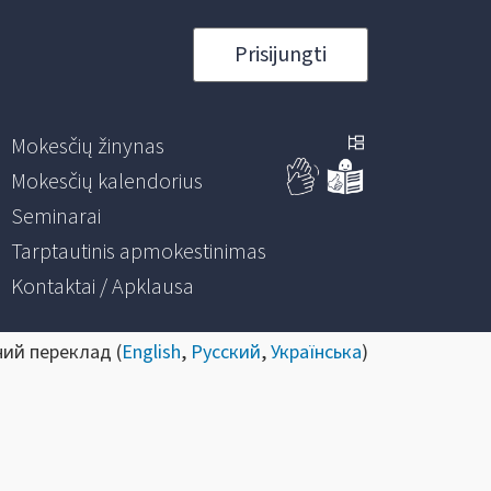
Prisijungti
Mokesčių žinynas
Mokesčių kalendorius
Seminarai
Tarptautinis apmokestinimas
Kontaktai / Apklausa
ний переклад (
English
,
Русский
,
Українська
)