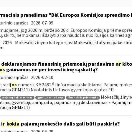
rmacinis pranešimas "Dėl Europos Komisijos sprendimo 
urinio sąrašas
2026-07-09
muojame, jog 2026 m. birželio 26 d. Europos Komisija priėmė spre
ų, skirtų nemokamai išdalyti arba naudotis nuo Rusijos karinės agres
:
2026
Mokesčių žinyno kategorijos:
Mokesčių įstatymų pakeitima
m.
 deklaruojamos finansinių priemonių pardavimo
ar
kito
jos
gaunamos ne per investicinę sąskaitą?
urinio sąrašas
2026-02-10
traci
jos
numeris KM2481 Ši informacija skelbiama: Pajamų mokes
racija GPM311) Nuolatinis Lietuvos gyventojas gautas FP...
Mokesčių žinyn
pajamų deklaravimas
gpmį 17 str 1 d 30 p
finansinės priemonės
tinių gyventojų samprata, pajamos ir jų deklaravimas » Pajamų 
racija GPM311)
m
ir
kokia
pajamų mokesčio dalis gali būti paskirta?
urinio sąrašas
2026-06-29