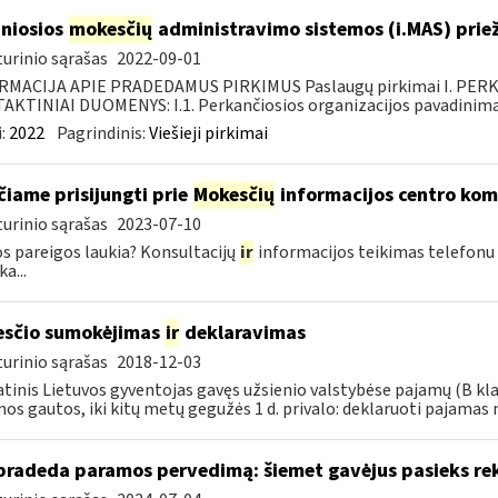
niosios
mokesčių
administravimo sistemos (i.MAS) priež
urinio sąrašas
2022-09-01
RMACIJA APIE PRADEDAMUS PIRKIMUS Paslaugų pirkimai I. PER
KTINIAI DUOMENYS: I.1. Perkančiosios organizacijos pavadinimas
:
2022
Pagrindinis:
Viešieji pirkimai
čiame prisijungti prie
Mokesčių
informacijos centro ko
urinio sąrašas
2023-07-10
s pareigos laukia? Konsultacijų
ir
informacijos teikimas telefonu
a...
sčio sumokėjimas
ir
deklaravimas
urinio sąrašas
2018-12-03
tinis Lietuvos gyventojas gavęs užsienio valstybėse pajamų (B kl
os gautos, iki kitų metų gegužės 1 d. privalo: deklaruoti pajamas 
pradeda paramos pervedimą: šiemet gavėjus pasieks re