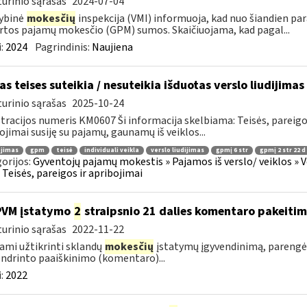
urinio sąrašas
2024-07-04
ybinė
mokesčių
inspekcija (VMI) informuoja, kad nuo šiandien pa
rtos pajamų mokesčio (GPM) sumos. Skaičiuojama, kad pagal...
:
2024
Pagrindinis:
Naujiena
as teises suteikia / nesuteikia išduotas verslo liudijimas
urinio sąrašas
2025-10-24
tracijos numeris KM0607 Ši informacija skelbiama: Teisės, pareig
ojimai susiję su pajamų, gaunamų iš veiklos...
ojimas
gpm
teisė
individuali veikla
verslo liudijimas
gpmį 6 str
gpmį 2 str 22 d
orijos:
Gyventojų pajamų mokestis » Pajamos iš verslo/ veiklos » V
 » Teisės, pareigos ir apribojimai
PVM įstatymo
2
straipsnio 21 dalies komentaro pakeiti
urinio sąrašas
2022-11-22
ami užtikrinti sklandų
mokesčių
įstatymų įgyvendinimą, pareng
ndrinto paaiškinimo (komentaro)...
:
2022