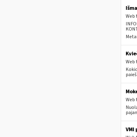
Išma
Web t
INFO
KONTA
Metai
Kvie
Web t
Kokio
paiešk
Moke
Web t
Nuola
pajam
VMI 