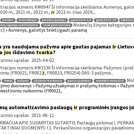
tracijos numeris KM0947 Ši informacija skelbiama: Asmenys, gali
 2020 m., 2021 m., 2022 m.,
ir
2023 m. (nuo 2019,...
parama
meno kūrėjai
paramos gavėjas
gpmį 34 str 3 d
gpmį 34 str 4 d
labdaros
Mokesčių žinyno kategorijos:
inių sąjungų susivienijimai
teisė gauti paramą
tr.) » Asmenys, galintys teikti/gauti paramą
 yra naudojama pažyma apie gautas pajamas
ir
Lietuv
a
jos
išdavimo
tvarka
?
urinio sąrašas
2025-04-02
tracijos numeris KM1530 Ši informacija skelbiama: Pažymos (praš
nimu (FR0021, FR002
2
, FR0023, FR0254) DAS-3 pažyma...
Mok
fr0023
pažyma
užsienio rezidentas
gautos pajamos
sumokėti mokesčiai
imo duomenys » Pažymų užsakymas ir prašymų teikimas » Pažymos
kestinimo naikinimu (FR0021,
esų automatizavimo paslaugų
ir
programinės įrangos įsi
urinio sąrašas
2021-06-11
RMACIJA APIE SUDARYTAS SUTARTIS Paslaugų pirkimai I. PERK
KTINIAI DUOMENYS: I.1. Perkančiosios organizacijos pavadinimas