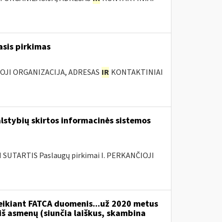
asis pirkimas
IOJI ORGANIZACIJA, ADRESAS
IR
KONTAKTINIAI
lstybių skirtos informacinės sistemos
SUTARTIS Paslaugų pirkimai I. PERKANČIOJI
teikiant FATCA duomenis...už 2020 metus
 iš asmenų (siunčia laiškus, skambina