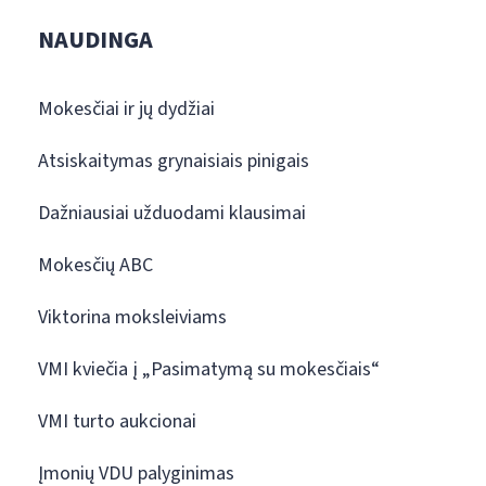
NAUDINGA
Mokesčiai ir jų dydžiai
Atsiskaitymas grynaisiais pinigais
Dažniausiai užduodami klausimai
Mokesčių ABC
Viktorina moksleiviams
VMI kviečia į „Pasimatymą su mokesčiais“
VMI turto aukcionai
Įmonių VDU palyginimas