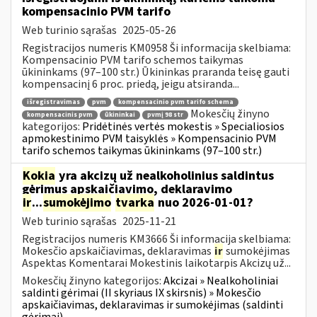
kompensacinio PVM tarifo
Web turinio sąrašas
2025-05-26
Registracijos numeris KM0958 Ši informacija skelbiama:
Kompensacinio PVM tarifo schemos taikymas
ūkininkams (97–100 str.) Ūkininkas praranda teisę gauti
kompensacinį 6 proc. priedą, jeigu atsiranda...
išregistravimas
pvm
kompensacinio pvm tarifo schema
Mokesčių žinyno
kompensacinis pvm
ūkininkai
pvmį 98 str
kategorijos:
Pridėtinės vertės mokestis » Specialiosios
apmokestinimo PVM taisyklės » Kompensacinio PVM
tarifo schemos taikymas ūkininkams (97–100 str.)
Kokia
yra akcizų už nealkoholinius saldintus
gėrimus apskaičiavimo, deklaravimo
ir
...
sumokėjimo
tvarka
nuo 2026-01-01?
Web turinio sąrašas
2025-11-21
Registracijos numeris KM3666 Ši informacija skelbiama:
Mokesčio apskaičiavimas, deklaravimas
ir
sumokėjimas
Aspektas Komentarai Mokestinis laikotarpis Akcizų už...
Mokesčių žinyno kategorijos:
Akcizai » Nealkoholiniai
saldinti gėrimai (II skyriaus IX skirsnis) » Mokesčio
apskaičiavimas, deklaravimas ir sumokėjimas (saldinti
gėrimai)