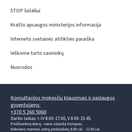
STOP šešėliui
Krašto apsaugos ministerijos informacija
Interneto svetainės atitikties paraiška
Ieškome turto savininkų
Nuorodos
Konsultacijos mokesčių klausimais ir paslaugos
gyventojams:
+370 5 260 5060
Darbo laikas: I-IV 8.00-17.00, V 8.00-15.45.
Prieššventinę dieną - viena valanda trumpiau.
Kiekvieno mėnesio antrą penktadienį 8.00 val. - 12.00 val.