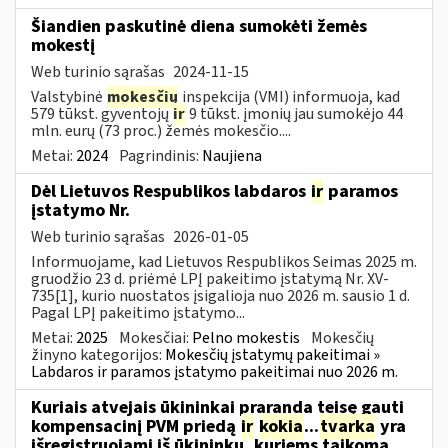
Šiandien paskutinė diena sumokėti žemės
mokestį
Web turinio sąrašas
2024-11-15
Valstybinė
mokesčių
inspekcija (VMI) informuoja, kad
579 tūkst. gyventojų
ir
9 tūkst. įmonių jau sumokėjo 44
mln. eurų (73 proc.) žemės mokesčio....
Metai:
2024
Pagrindinis:
Naujiena
Dėl Lietuvos Respublikos labdaros
ir
paramos
įstatymo Nr.
Web turinio sąrašas
2026-01-05
Informuojame, kad Lietuvos Respublikos Seimas 2025 m.
gruodžio 23 d. priėmė LPĮ pakeitimo įstatymą Nr. XV-
735[1], kurio nuostatos įsigalioja nuo 2026 m. sausio 1 d.
Pagal LPĮ pakeitimo įstatymo...
Metai:
2025
Mokesčiai:
Pelno mokestis
Mokesčių
žinyno kategorijos:
Mokesčių įstatymų pakeitimai »
Labdaros ir paramos įstatymo pakeitimai nuo 2026 m.
Kuriais atvejais ūkininkai praranda teisę gauti
kompensacinį PVM priedą
ir
kokia
...
tvarka
yra
išregistruojami iš ūkininkų, kuriems taikoma