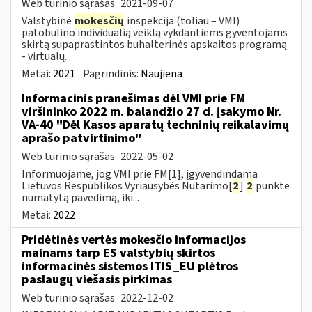
Web turinio sąrašas
2021-09-07
Valstybinė
mokesčių
inspekcija (toliau – VMI)
patobulino individualią veiklą vykdantiems gyventojams
skirtą supaprastintos buhalterinės apskaitos programą
- virtualų...
Metai:
2021
Pagrindinis:
Naujiena
Informacinis pranešimas dėl VMI prie FM
viršininko 2022 m. balandžio 27 d. įsakymo Nr.
VA-40 "Dėl Kasos aparatų techninių reikalavimų
aprašo patvirtinimo"
Web turinio sąrašas
2022-05-02
Informuojame, jog VMI prie FM[1], įgyvendindama
Lietuvos Respublikos Vyriausybės Nutarimo[
2
]
2
punkte
numatytą pavedimą, iki...
Metai:
2022
Pridėtinės vertės mokesčio informacijos
mainams tarp ES valstybių skirtos
informacinės sistemos ITIS_EU plėtros
paslaugų viešasis pirkimas
Web turinio sąrašas
2022-12-02