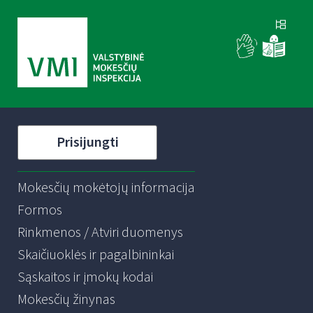
Prisijungti
Mokesčių mokėtojų informacija
Formos
Rinkmenos / Atviri duomenys
Skaičiuoklės ir pagalbininkai
Sąskaitos ir įmokų kodai
Mokesčių žinynas