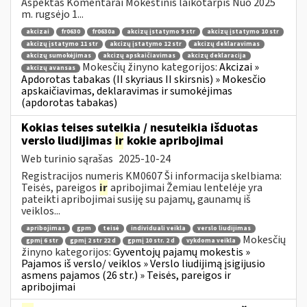
Aspektas Komentarai Mokestinis laikotarpis Nuo 2025
m. rugsėjo 1...
akcizai
fr0630
fr0630a
akcizų įstatymo 9 str
akcizų įstatymo 10 str
akcizų įstatymo 11 str
akcizų įstatymo 12 str
akcizų deklaravimas
akcizų sumokėjimas
akcizų apskaičiavimas
akcizų deklaracija
Mokesčių žinyno kategorijos:
Akcizai »
akcizų avansas
Apdorotas tabakas (II skyriaus II skirsnis) » Mokesčio
apskaičiavimas, deklaravimas ir sumokėjimas
(apdorotas tabakas)
Kokias teises suteikia / nesuteikia išduotas
verslo liudijimas
ir
kokie apribojimai
Web turinio sąrašas
2025-10-24
Registracijos numeris KM0607 Ši informacija skelbiama:
Teisės, pareigos
ir
apribojimai Žemiau lentelėje yra
pateikti apribojimai susiję su pajamų, gaunamų iš
veiklos...
apribojimas
gpm
teisė
individuali veikla
verslo liudijimas
Mokesčių
gpmį 6 str
gpmį 2 str 22 d
gpmį 10 str. 2 d
vykdoma veikla
žinyno kategorijos:
Gyventojų pajamų mokestis »
Pajamos iš verslo/ veiklos » Verslo liudijimą įsigijusio
asmens pajamos (26 str.) » Teisės, pareigos ir
apribojimai