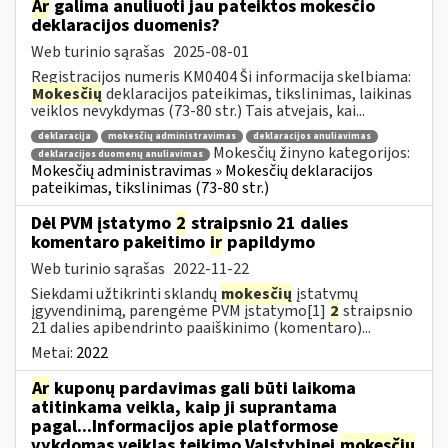
Ar
galima anuliuoti jau pateiktos mokesčio
deklaracijos duomenis?
Web turinio sąrašas
2025-08-01
Registracijos numeris KM0404 Ši informacija skelbiama:
Mokesčių
deklaracijos pateikimas, tikslinimas, laikinas
veiklos nevykdymas (73-80 str.) Tais atvejais, kai...
deklaracija
mokesčių administravimas
deklaracijos anuliavimas
Mokesčių žinyno kategorijos:
deklaracijos duomenų anuliavimas
Mokesčių administravimas » Mokesčių deklaracijos
pateikimas, tikslinimas (73-80 str.)
Dėl PVM įstatymo
2
straipsnio 21 dalies
komentaro pakeitimo
ir
papildymo
Web turinio sąrašas
2022-11-22
Siekdami užtikrinti sklandų
mokesčių
įstatymų
įgyvendinimą, parengėme PVM įstatymo[1]
2
straipsnio
21 dalies apibendrinto paaiškinimo (komentaro)...
Metai:
2022
Ar
kuponų pardavimas gali būti laikoma
atitinkama veikla, kaip ji suprantama
pagal...Informacijos apie platformose
vykdomas veiklas teikimo Valstybinei
mokesčių