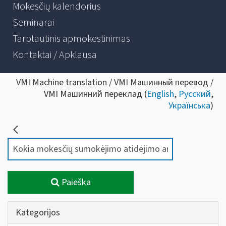
Mokesčių kalendorius
Seminarai
Tarptautinis apmokestinimas
Kontaktai / Apklausa
VMI Machine translation / VMI Машинный перевод /
VMI Машинний переклад (
English
,
Русский
,
Українська
)
Paieška
Kategorijos