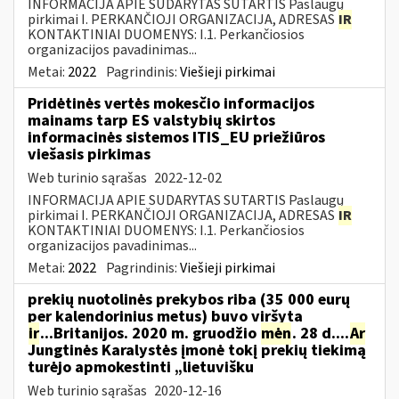
INFORMACIJA APIE SUDARYTAS SUTARTIS Paslaugų
pirkimai I. PERKANČIOJI ORGANIZACIJA, ADRESAS
IR
KONTAKTINIAI DUOMENYS: I.1. Perkančiosios
organizacijos pavadinimas...
Metai:
2022
Pagrindinis:
Viešieji pirkimai
Pridėtinės vertės mokesčio informacijos
mainams tarp ES valstybių skirtos
informacinės sistemos ITIS_EU priežiūros
viešasis pirkimas
Web turinio sąrašas
2022-12-02
INFORMACIJA APIE SUDARYTAS SUTARTIS Paslaugų
pirkimai I. PERKANČIOJI ORGANIZACIJA, ADRESAS
IR
KONTAKTINIAI DUOMENYS: I.1. Perkančiosios
organizacijos pavadinimas...
Metai:
2022
Pagrindinis:
Viešieji pirkimai
prekių nuotolinės prekybos riba (35 000 eurų
per kalendorinius metus) buvo viršyta
ir
...Britanijos. 2020 m. gruodžio
mėn
. 28 d....
Ar
Jungtinės Karalystės įmonė tokį prekių tiekimą
turėjo apmokestinti „lietuvišku
Web turinio sąrašas
2020-12-16