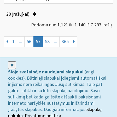
20 Įrašų(-ai)
Rodoma nuo 1,121 iki 1,140 iš 7,293 irašų.
1
...
56
57
58
...
365
Uždaryti
Šioje svetainėje naudojami slapukai
(angl.
cookies). Būtinieji slapukai įdiegiami automatiškai
ir jiems nėra reikalingas Jūsų sutikimas. Taip pat
galite sutikti ir su kitų slapukų naudojimu. Savo
sutikimą bet kada galėsite atšaukti pakeisdami
interneto naršyklės nustatymus ir ištrindami
įrašytus slapukus. Daugiau informacijos
Slapukų
politika
;
Privatumo politika.