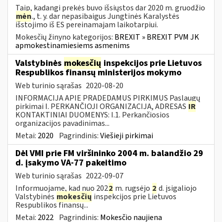
Taip, kadangi prekės buvo išsiųstos dar 2020 m. gruodžio
mėn
., t. y. dar nepasibaigus Jungtinės Karalystės
išstojimo iš ES pereinamajam laikotarpiui.
Mokesčių žinyno kategorijos:
BREXIT » BREXIT PVM JK
apmokestinamiesiems asmenims
Valstybinės
mokesčių
inspekcijos prie Lietuvos
Respublikos finansų ministerijos mokymo
Web turinio sąrašas
2020-08-20
INFORMACIJA APIE PRADEDAMUS PIRKIMUS Paslaugų
pirkimai I. PERKANČIOJI ORGANIZACIJA, ADRESAS
IR
KONTAKTINIAI DUOMENYS: I.1. Perkančiosios
organizacijos pavadinimas...
Metai:
2020
Pagrindinis:
Viešieji pirkimai
Dėl VMI prie FM viršininko 2004 m. balandžio 29
d. įsakymo VA-77 pakeitimo
Web turinio sąrašas
2022-09-07
Informuojame, kad nuo 202
2
m. rugsėjo
2
d. įsigaliojo
Valstybinės
mokesčių
inspekcijos prie Lietuvos
Respublikos finansų...
Metai:
2022
Pagrindinis:
Mokesčio naujiena