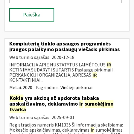
Paieška
Kompiuterių tinklo apsaugos programinės
įrangos palaikymo paslaugų viešasis pirkimas
Web turinio sąrašas
2020-12-18
INFORMACIJA APIE NUSTATYTUS LAIMĖTOJUS
IR
KETINIMĄ SUDARYTI SUTARTIS Paslaugų pirkimai I.
PERKANČIOJI ORGANIZACIJA, ADRESAS
IR
KONTAKTINIAI...
Metai:
2020
Pagrindinis:
Viešieji pirkimai
Kokia
yra akcizų už apdorotą tabaką
apskaičiavimo, deklaravimo
ir
sumokėjimo
tvarka
Web turinio sąrašas
2025-09-01
Registracijos numeris KM1335 Ši informacija skelbiama:
Mokesčio apskaičiavimas, deklaravimas
ir
sumokėjimas