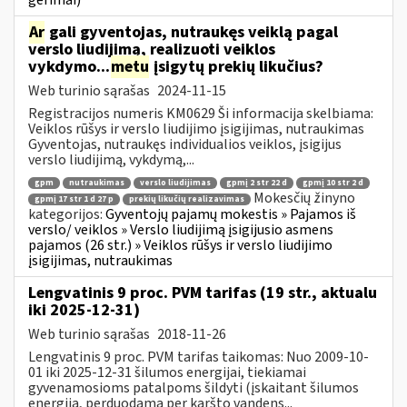
Ar
gali gyventojas, nutraukęs veiklą pagal
verslo liudijimą, realizuoti veiklos
vykdymo...
metu
įsigytų prekių likučius?
Web turinio sąrašas
2024-11-15
Registracijos numeris KM0629 Ši informacija skelbiama:
Veiklos rūšys ir verslo liudijimo įsigijimas, nutraukimas
Gyventojas, nutraukęs individualios veiklos, įsigijus
verslo liudijimą, vykdymą,...
gpm
nutraukimas
verslo liudijimas
gpmį 2 str 22 d
gpmį 10 str 2 d
Mokesčių žinyno
gpmį 17 str 1 d 27 p
prekių likučių realizavimas
kategorijos:
Gyventojų pajamų mokestis » Pajamos iš
verslo/ veiklos » Verslo liudijimą įsigijusio asmens
pajamos (26 str.) » Veiklos rūšys ir verslo liudijimo
įsigijimas, nutraukimas
Lengvatinis 9 proc. PVM tarifas (19 str., aktualu
iki 2025-12-31)
Web turinio sąrašas
2018-11-26
Lengvatinis 9 proc. PVM tarifas taikomas: Nuo 2009-10-
01 iki 2025-12-31 šilumos energijai, tiekiamai
gyvenamosioms patalpoms šildyti (įskaitant šilumos
energiją, perduodamą per karšto vandens...