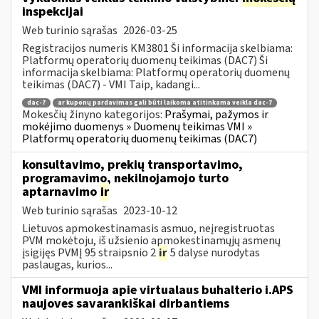
inspekcijai
Web turinio sąrašas
2026-03-25
Registracijos numeris KM3801 Ši informacija skelbiama:
Platformų operatorių duomenų teikimas (DAC7) Ši
informacija skelbiama: Platformų operatorių duomenų
teikimas (DAC7) - VMI Taip, kadangi...
dac-7
ar kuponų pardavimas gali būti laikoma atitinkama veikla dac-7
Mokesčių žinyno kategorijos:
Prašymai, pažymos ir
mokėjimo duomenys » Duomenų teikimas VMI »
Platformų operatorių duomenų teikimas (DAC7)
konsultavimo, prekių transportavimo,
programavimo, nekilnojamojo turto
aptarnavimo
ir
Web turinio sąrašas
2023-10-12
Lietuvos apmokestinamasis asmuo, neįregistruotas
PVM mokėtoju, iš užsienio apmokestinamųjų asmenų
įsigijęs PVMĮ 95 straipsnio 2
ir
5 dalyse nurodytas
paslaugas, kurios...
VMI informuoja apie virtualaus buhalterio i.APS
naujoves savarankiškai dirbantiems