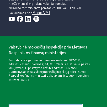
Prieššventinę dieną - viena valanda trumpiau.
Kiekvieno mėnesio antrą penktadienį 8.00 val. - 12.00 val.
Mano VMI
Paklausimas per
Valstybinė mokesčių inspekcija prie Lietuvos
Respublikos finansų ministerijos
Biudžetinė įstaiga. Juridinio asmens kodas — 188659752,
adresas: Vasario 16-osios g. 14, 01107 Vilnius, Lietuva, el.paštas:
vmi@vmi.lt
, E. pristatymo dėžutės adresas 188659752
Duomenys apie Valstybinę mokesčių inspekciją prie Lietuvos
Respublikos finansų ministerijos kaupiami ir saugomi Juridinių
asmenų registre