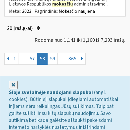
Lietuvos Respublikos
mokesčių
administravimo...
Metai:
2023
Pagrindinis:
Mokesčio naujiena
20 Įrašų(-ai)
Rodoma nuo 1,141 iki 1,160 iš 7,293 irašų.
1
...
57
58
59
...
365
Uždaryti
Šioje svetainėje naudojami slapukai
(angl.
cookies). Būtinieji slapukai įdiegiami automatiškai
ir jiems nėra reikalingas Jūsų sutikimas. Taip pat
galite sutikti ir su kitų slapukų naudojimu. Savo
sutikimą bet kada galėsite atšaukti pakeisdami
interneto naršyklės nustatymus ir ištrindami