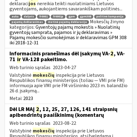
deklaraci
jos
nereikia teikti nuolatiniams Lietuvos
gyventojams, aukojantiems savarankiškam politinės...
auka
dalyvis
fr0001
fr0001p
gpm
gpm308
politinė kampanija
Mokesčių žinyno
pajamų deklaravimas
metinė pajamų deklaracija
kategorijos:
Gyventojų pajamų mokestis » Nuolatinių
gyventojų samprata, pajamos ir jų deklaravimas »
Pajamų mokesčio sumokėjimas ir deklaravimas GPM 308
iki 2018-12-31
Informacinis pranešimas dėl įsakymų VA-
2
, VA-
71
ir
VA-128 pakeitimo.
Web turinio sąrašas
2023-04-27
Valstybinė
mokesčių
inspekcija prie Lietuvos
Respublikos finansų ministerijos (toliau ― VMI prie FM)
informuoja apie VMI prie FM viršininko 2023 m. balandžio
26 d. įsakymą...
Metai:
2023
Dėl LR MAĮ
2
, 12, 25, 27, 126, 141 straipsnių
apibendrintų paaiškinimų (komentarų
Web turinio sąrašas
2023-08-22
Valstybinė
mokesčių
inspekcija prie Lietuvos
Respublikos finansų ministerijos, atsižvelgdama į