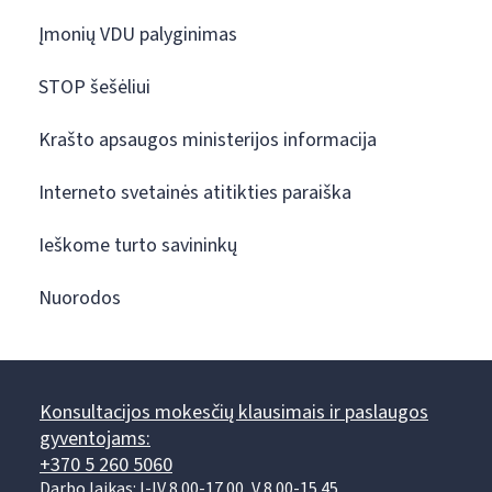
Įmonių VDU palyginimas
STOP šešėliui
Krašto apsaugos ministerijos informacija
Interneto svetainės atitikties paraiška
Ieškome turto savininkų
Nuorodos
Konsultacijos mokesčių klausimais ir paslaugos
gyventojams:
+370 5 260 5060
Darbo laikas: I-IV 8.00-17.00, V 8.00-15.45.