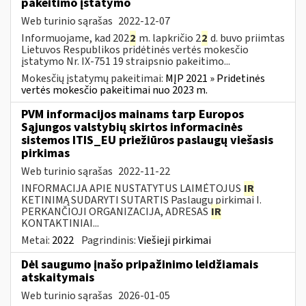
pakeitimo įstatymo
Web turinio sąrašas
2022-12-07
Informuojame, kad 202
2
m. lapkričio 2
2
d. buvo priimtas
Lietuvos Respublikos pridėtinės vertės mokesčio
įstatymo Nr. IX-751 19 straipsnio pakeitimo...
Mokesčių įstatymų pakeitimai:
MĮP 2021 » Pridetinės
vertės mokesčio pakeitimai nuo 2023 m.
PVM informacijos mainams tarp Europos
Sąjungos valstybių skirtos informacinės
sistemos ITIS_EU priežiūros paslaugų viešasis
pirkimas
Web turinio sąrašas
2022-11-22
INFORMACIJA APIE NUSTATYTUS LAIMĖTOJUS
IR
KETINIMĄ SUDARYTI SUTARTIS Paslaugų pirkimai I.
PERKANČIOJI ORGANIZACIJA, ADRESAS
IR
KONTAKTINIAI...
Metai:
2022
Pagrindinis:
Viešieji pirkimai
Dėl saugumo įnašo pripažinimo leidžiamais
atskaitymais
Web turinio sąrašas
2026-01-05