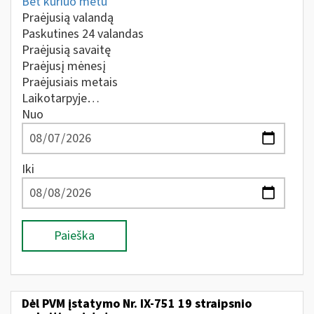
Bet kuriuo metu
Praėjusią valandą
Paskutines 24 valandas
Praėjusią savaitę
Praėjusį mėnesį
Praėjusiais metais
Laikotarpyje…
Nuo
Iki
Paieška
Dėl PVM įstatymo Nr. IX-751 19 straipsnio