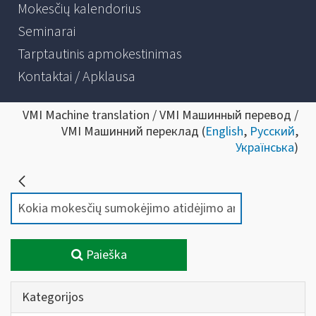
Mokesčių kalendorius
Seminarai
Tarptautinis apmokestinimas
Kontaktai / Apklausa
VMI Machine translation / VMI Машинный перевод /
VMI Машинний переклад (
English
,
Русский
,
Українська
)
Paieška
Kategorijos