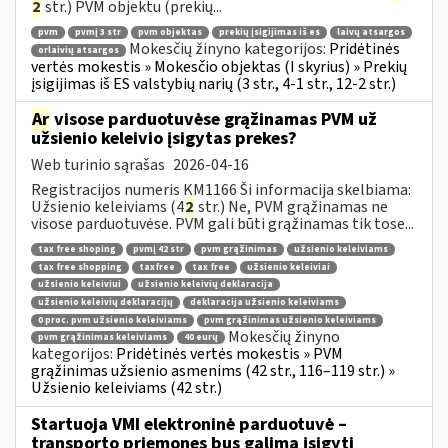
2
str.) PVM objektu (prekių...
pvm
pvmį 3 str
pvm objektas
prekių įsigijimas iš es
laivų atsargos
Mokesčių žinyno kategorijos:
Pridėtinės
orlaivių atsargos
vertės mokestis » Mokesčio objektas (I skyrius) » Prekių
įsigijimas iš ES valstybių narių (3 str., 4-1 str., 12-2 str.)
Ar
visose parduotuvėse grąžinamas PVM už
užsienio keleivio įsigytas prekes?
Web turinio sąrašas
2026-04-16
Registracijos numeris KM1166 Ši informacija skelbiama:
Užsienio keleiviams (4
2
str.) Ne, PVM grąžinamas ne
visose parduotuvėse. PVM gali būti grąžinamas tik tose...
tax free shoping
pvmį 42 str
pvm grąžinimas
užsienio keleiviams
tax free shopping
taxfree
tax free
užsienio keleiviai
užsienio keleiviui
užsienio keleivių deklaracija
užsienio keleivių deklaracijų
deklaracija užsienio keleiviams
0 proc. pvm užsienio keleiviams
pvm grąžinimas užsienio keleiviams
Mokesčių žinyno
pvm grąžinimas keleiviams
40 eurų
kategorijos:
Pridėtinės vertės mokestis » PVM
grąžinimas užsienio asmenims (42 str., 116–119 str.) »
Užsienio keleiviams (42 str.)
Startuoja VMI elektroninė parduotuvė –
transporto priemones bus galima įsigyti