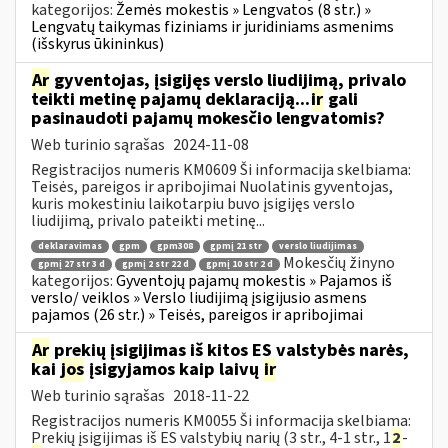
kategorijos:
Žemės mokestis » Lengvatos (8 str.) »
Lengvatų taikymas fiziniams ir juridiniams asmenims
(išskyrus ūkininkus)
Ar
gyventojas, įsigijęs verslo liudijimą, privalo
teikti metinę pajamų deklaraciją...
ir
gali
pasinaudoti pajamų mokesčio lengvatomis?
Web turinio sąrašas
2024-11-08
Registracijos numeris KM0609 Ši informacija skelbiama:
Teisės, pareigos ir apribojimai Nuolatinis gyventojas,
kuris mokestiniu laikotarpiu buvo įsigijęs verslo
liudijimą, privalo pateikti metinę...
deklaravimas
gpm
gpm308
gpmį 21 str
verslo liudijimas
Mokesčių žinyno
gpmį 27 str 3 d
gpmį 2 str 22 d
gpmį 10 str 2 d
kategorijos:
Gyventojų pajamų mokestis » Pajamos iš
verslo/ veiklos » Verslo liudijimą įsigijusio asmens
pajamos (26 str.) » Teisės, pareigos ir apribojimai
Ar
prekių įsigijimas iš kitos ES valstybės narės,
kai
jos
įsigyjamos kaip laivų
ir
Web turinio sąrašas
2018-11-22
Registracijos numeris KM0055 Ši informacija skelbiama:
Prekių įsigijimas iš ES valstybių narių (3 str., 4-1 str., 1
2
-