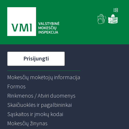
Prisijungti
Mokesčių mokėtojų informacija
Formos
Rinkmenos / Atviri duomenys
Skaičiuoklės ir pagalbininkai
Sąskaitos ir įmokų kodai
Mokesčių žinynas