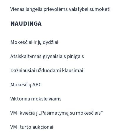
Vienas langelis prievolėms valstybei sumokėti
NAUDINGA
Mokesčiai ir jų dydžiai
Atsiskaitymas grynaisiais pinigais
Dažniausiai užduodami klausimai
Mokesčių ABC
Viktorina moksleiviams
VMI kviečia į „Pasimatymą su mokesčiais“
VMI turto aukcionai