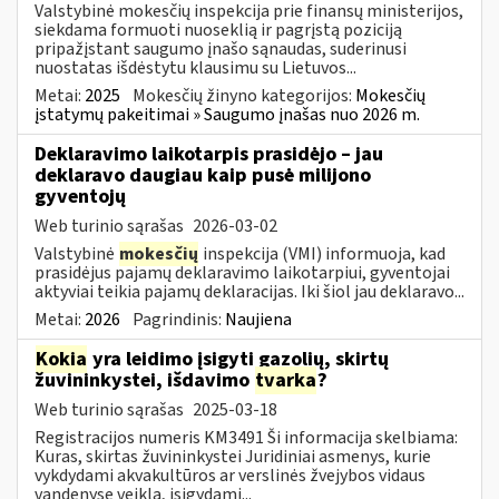
Valstybinė mokesčių inspekcija prie finansų ministerijos,
siekdama formuoti nuoseklią ir pagrįstą poziciją
pripažįstant saugumo įnašo sąnaudas, suderinusi
nuostatas išdėstytu klausimu su Lietuvos...
Metai:
2025
Mokesčių žinyno kategorijos:
Mokesčių
įstatymų pakeitimai » Saugumo įnašas nuo 2026 m.
Deklaravimo laikotarpis prasidėjo – jau
deklaravo daugiau kaip pusė milijono
gyventojų
Web turinio sąrašas
2026-03-02
Valstybinė
mokesčių
inspekcija (VMI) informuoja, kad
prasidėjus pajamų deklaravimo laikotarpiui, gyventojai
aktyviai teikia pajamų deklaracijas. Iki šiol jau deklaravo...
Metai:
2026
Pagrindinis:
Naujiena
Kokia
yra leidimo įsigyti gazolių, skirtų
žuvininkystei, išdavimo
tvarka
?
Web turinio sąrašas
2025-03-18
Registracijos numeris KM3491 Ši informacija skelbiama:
Kuras, skirtas žuvininkystei Juridiniai asmenys, kurie
vykdydami akvakultūros ar verslinės žvejybos vidaus
vandenyse veiklą, įsigydami...