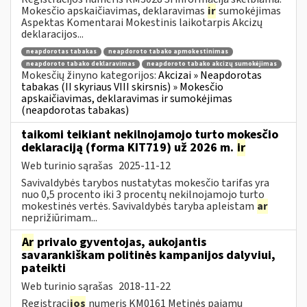
Mokesčio apskaičiavimas, deklaravimas
ir
sumokėjimas
Aspektas Komentarai Mokestinis laikotarpis Akcizų
deklaracijos...
neapdorotas tabakas
neapdoroto tabako apmokestinimas
neapdoroto tabako deklaravimas
neapdoroto tabako akcizų sumokėjimas
Mokesčių žinyno kategorijos:
Akcizai » Neapdorotas
tabakas (II skyriaus VIII skirsnis) » Mokesčio
apskaičiavimas, deklaravimas ir sumokėjimas
(neapdorotas tabakas)
taikomi teikiant nekilnojamojo turto mokesčio
deklaraciją (forma KIT719) už 2026 m.
ir
Web turinio sąrašas
2025-11-12
Savivaldybės tarybos nustatytas mokesčio tarifas yra
nuo 0,5 procento iki 3 procentų nekilnojamojo turto
mokestinės vertės. Savivaldybės taryba apleistam
ar
neprižiūrimam...
Ar
privalo gyventojas, aukojantis
savarankiškam politinės kampanijos dalyviui,
pateikti
Web turinio sąrašas
2018-11-22
Registraci
jos
numeris KM0161 Metinės pajamų