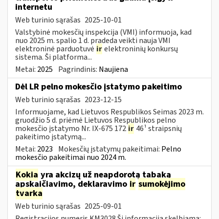
internetu
Web turinio sąrašas
2025-10-01
Valstybinė mokesčių inspekcija (VMI) informuoja, kad
nuo 2025 m. spalio 1 d. pradeda veikti nauja VMI
elektroninė parduotuvė
ir
elektroninių konkursų
sistema. Ši platforma...
Metai:
2025
Pagrindinis:
Naujiena
Dėl LR pelno mokesčio įstatymo pakeitimo
Web turinio sąrašas
2023-12-15
Informuojame, kad Lietuvos Respublikos Seimas 2023 m.
gruodžio 5 d. priėmė Lietuvos Respublikos pelno
mokesčio įstatymo Nr. IX-675 172
ir
46¹ straipsnių
pakeitimo įstatymą...
Metai:
2023
Mokesčių įstatymų pakeitimai:
Pelno
mokesčio pakeitimai nuo 2024 m.
Kokia
yra akcizų už neapdorotą tabaką
apskaičiavimo, deklaravimo
ir
sumokėjimo
tvarka
Web turinio sąrašas
2025-09-01
Registracijos numeris KM3028 Ši informacija skelbiama: