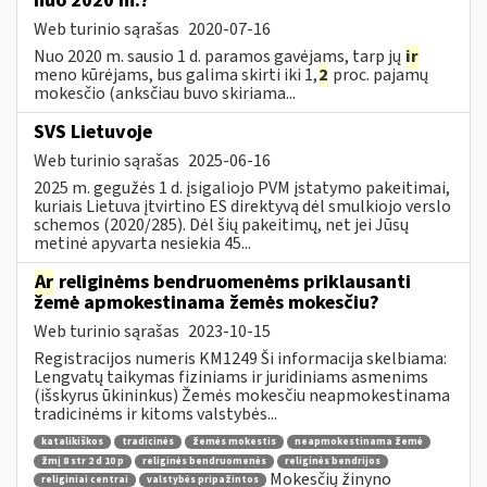
nuo 2020 m.?
Web turinio sąrašas
2020-07-16
Nuo 2020 m. sausio 1 d. paramos gavėjams, tarp jų
ir
meno kūrėjams, bus galima skirti iki 1,
2
proc. pajamų
mokesčio (anksčiau buvo skiriama...
SVS Lietuvoje
Web turinio sąrašas
2025-06-16
2025 m. gegužės 1 d. įsigaliojo PVM įstatymo pakeitimai,
kuriais Lietuva įtvirtino ES direktyvą dėl smulkiojo verslo
schemos (2020/285). Dėl šių pakeitimų, net jei Jūsų
metinė apyvarta nesiekia 45...
Ar
religinėms bendruomenėms priklausanti
žemė apmokestinama žemės mokesčiu?
Web turinio sąrašas
2023-10-15
Registracijos numeris KM1249 Ši informacija skelbiama:
Lengvatų taikymas fiziniams ir juridiniams asmenims
(išskyrus ūkininkus) Žemės mokesčiu neapmokestinama
tradicinėms ir kitoms valstybės...
katalikiškos
tradicinės
žemės mokestis
neapmokestinama žemė
žmį 8 str 2 d 10 p
religinės bendruomenės
religinės bendrijos
Mokesčių žinyno
religiniai centrai
valstybės pripažintos