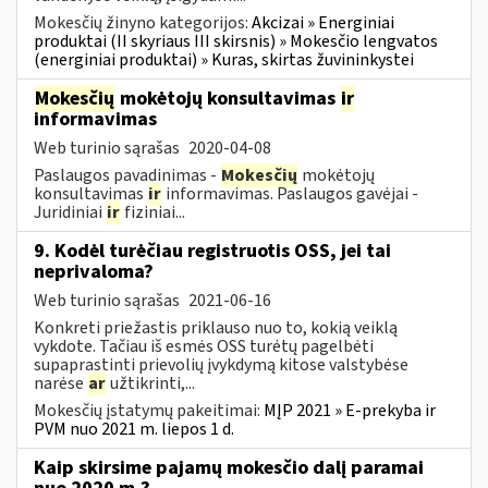
Mokesčių žinyno kategorijos:
Akcizai » Energiniai
produktai (II skyriaus III skirsnis) » Mokesčio lengvatos
(energiniai produktai) » Kuras, skirtas žuvininkystei
Mokesčių
mokėtojų konsultavimas
ir
informavimas
Web turinio sąrašas
2020-04-08
Paslaugos pavadinimas -
Mokesčių
mokėtojų
konsultavimas
ir
informavimas. Paslaugos gavėjai -
Juridiniai
ir
fiziniai...
9. Kodėl turėčiau registruotis OSS, jei tai
neprivaloma?
Web turinio sąrašas
2021-06-16
Konkreti priežastis priklauso nuo to, kokią veiklą
vykdote. Tačiau iš esmės OSS turėtų pagelbėti
supaprastinti prievolių įvykdymą kitose valstybėse
narėse
ar
užtikrinti,...
Mokesčių įstatymų pakeitimai:
MĮP 2021 » E-prekyba ir
PVM nuo 2021 m. liepos 1 d.
Kaip skirsime pajamų mokesčio dalį paramai