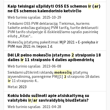
Kaip teisingai užpildyti OSS ES schemos
ir
(
ar
)
ne-ES schemos kalendorinio ketvirčio
Web turinio sąrašas
2025-10-29
Teikdami OSS PVM deklaraciją: Tiekimus, kuriems
taikėte anksčiau galiojusį PVM tarifą, turite deklaruoti
PVM tarifo stulpelyje iš išskleidžiamo sąrašo pasirinkę
eilutę „Kitas“...
Mokesčių įstatymų pakeitimai:
MĮP 2021 » E-prekyba ir
PVM nuo 2021 m. liepos 1 d.
Dėl LR pelno mokesčio įstatymo
2
straipsnio 18
dalies
ir
11 straipsnio 4 dalies apibendrintų
Web turinio sąrašas
2023-06-08
Siekdami užtikrinti sklandų
mokesčių
įstatymų
įgyvendinimą, parengėme PMĮ[1]
2
straipsnio 18 dalies
ir
11 straipsnio 4...
Metai:
2023
Kokiu būdu sužinoti apie atsiskaitymą su
valstybės
ir
/
ar
savivaldybių biudžetais?
Web turinio sąrašas
2021-04-28