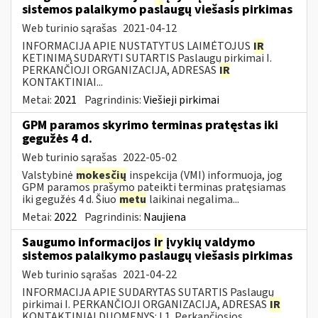
sistemos palaikymo paslaugų viešasis pirkimas
Web turinio sąrašas
2021-04-12
INFORMACIJA APIE NUSTATYTUS LAIMĖTOJUS
IR
KETINIMĄ SUDARYTI SUTARTIS Paslaugų pirkimai I.
PERKANČIOJI ORGANIZACIJA, ADRESAS
IR
KONTAKTINIAI...
Metai:
2021
Pagrindinis:
Viešieji pirkimai
GPM paramos skyrimo terminas pratęstas iki
gegužės 4 d.
Web turinio sąrašas
2022-05-02
Valstybinė
mokesčių
inspekcija (VMI) informuoja, jog
GPM paramos prašymo pateikti terminas pratęsiamas
iki gegužės 4 d. Šiuo
metu
laikinai negalima...
Metai:
2022
Pagrindinis:
Naujiena
Saugumo informacijos
ir
įvykių valdymo
sistemos palaikymo paslaugų viešasis pirkimas
Web turinio sąrašas
2021-04-22
INFORMACIJA APIE SUDARYTAS SUTARTIS Paslaugų
pirkimai I. PERKANČIOJI ORGANIZACIJA, ADRESAS
IR
KONTAKTINIAI DUOMENYS: I.1. Perkančiosios