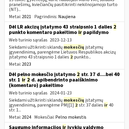
pranešimų, kviečiančių pasitikrinti nekilnojamojo turto
(NT)...
Metai:
2021
Pagrindinis:
Naujiena
Dėl LR akcizų įstatymo 43 straipsnio 1 dalies
2
punkto komentaro pakeitimo
ir
papildymo
Web turinio sąrašas
2023-12-13
Siekdami užtikrinti sklandų
mokesčių
įstatymų
įgyvendinimą, parengėme Lietuvos Respublikos akcizų
įstatymo 43 straipsnio 1 dalies
2
punkto...
Metai:
2023
Dėl pelno mokesčio įstatymo
2
str. 37 d....bei 40
str. 1
ir
2
d. apibendrinto paaiškinimo
(komentaro) pakeitimo
Web turinio sąrašas
2024-01-23
Siekdami užtikrinti sklandų
mokesčių
įstatymų
įgyvendinimą, parengėme PMĮ[1]
2
str. 37 dalies
ir
40
str. 1...
Metai:
2024
Mokesčiai:
Pelno mokestis
Saugumo informacijos
ir
įvykių valdymo