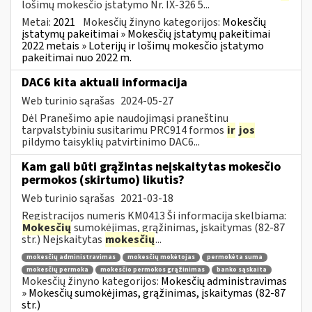
lošimų mokesčio įstatymo Nr. IX-326 5...
Metai:
2021
Mokesčių žinyno kategorijos:
Mokesčių
įstatymų pakeitimai » Mokesčių įstatymų pakeitimai
2022 metais » Loterijų ir lošimų mokesčio įstatymo
pakeitimai nuo 2022 m.
DAC6 kita aktuali informacija
Web turinio sąrašas
2024-05-27
Dėl Pranešimo apie naudojimąsi praneštinu
tarpvalstybiniu susitarimu PRC914 formos
ir
jos
pildymo taisyklių patvirtinimo DAC6...
Kam gali būti grąžintas neįskaitytas mokesčio
permokos (skirtumo) likutis?
Web turinio sąrašas
2021-03-18
Registracijos numeris KM0413 Ši informacija skelbiama:
Mokesčių
sumokėjimas, grąžinimas, įskaitymas (82-87
str.) Neįskaitytas
mokesčių
...
mokesčių administravimas
mokesčių mokėtojas
permokėta suma
mokesčių permoka
mokesčio permokos grąžinimas
banko sąskaita
Mokesčių žinyno kategorijos:
Mokesčių administravimas
» Mokesčių sumokėjimas, grąžinimas, įskaitymas (82-87
str.)