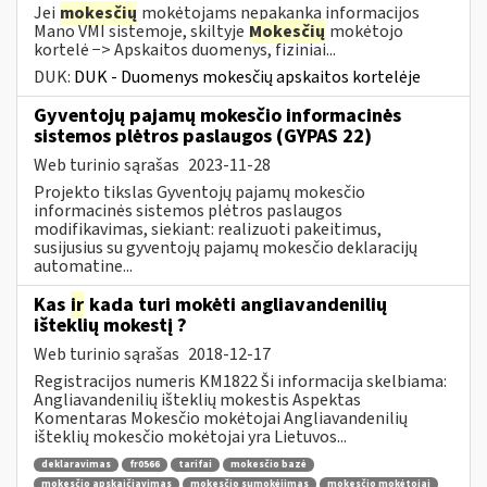
Jei
mokesčių
mokėtojams nepakanka informacijos
Mano VMI sistemoje, skiltyje
Mokesčių
mokėtojo
kortelė −> Apskaitos duomenys, fiziniai...
DUK:
DUK - Duomenys mokesčių apskaitos kortelėje
Gyventojų pajamų mokesčio informacinės
sistemos plėtros paslaugos (GYPAS 22)
Web turinio sąrašas
2023-11-28
Projekto tikslas Gyventojų pajamų mokesčio
informacinės sistemos plėtros paslaugos
modifikavimas, siekiant: realizuoti pakeitimus,
susijusius su gyventojų pajamų mokesčio deklaracijų
automatine...
Kas
ir
kada turi mokėti angliavandenilių
išteklių mokestį ?
Web turinio sąrašas
2018-12-17
Registracijos numeris KM1822 Ši informacija skelbiama:
Angliavandenilių išteklių mokestis Aspektas
Komentaras Mokesčio mokėtojai Angliavandenilių
išteklių mokesčio mokėtojai yra Lietuvos...
deklaravimas
fr0566
tarifai
mokesčio bazė
mokesčio apskaičiavimas
mokesčio sumokėjimas
mokesčio mokėtojai