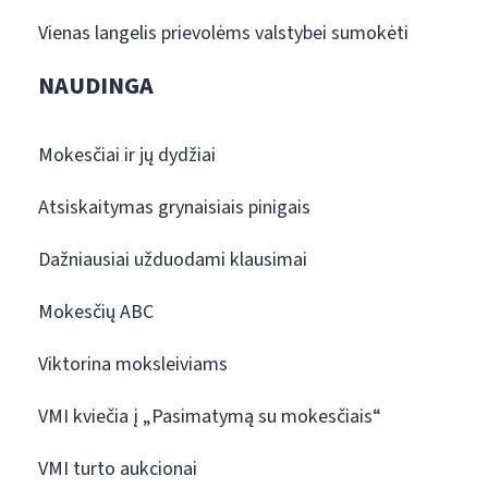
Vienas langelis prievolėms valstybei sumokėti
NAUDINGA
Mokesčiai ir jų dydžiai
Atsiskaitymas grynaisiais pinigais
Dažniausiai užduodami klausimai
Mokesčių ABC
Viktorina moksleiviams
VMI kviečia į „Pasimatymą su mokesčiais“
VMI turto aukcionai