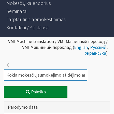
Mokesčių kalendorius
Seminarai
Tarptautinis apmokestinimas
Kontaktai / Apklausa
VMI Machine translation / VMI Машинный перевод /
VMI Машинний переклад (
English
,
Русский
,
Українська
)
Paieška
Parodymo data