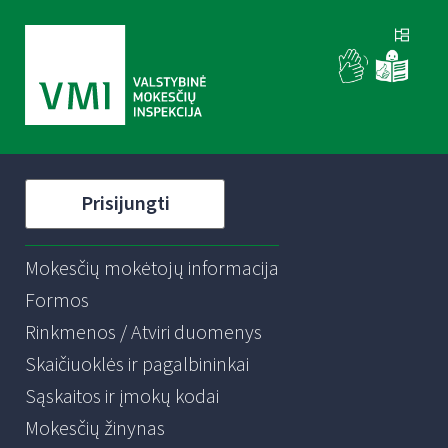
Prisijungti
Mokesčių mokėtojų informacija
Formos
Rinkmenos / Atviri duomenys
Skaičiuoklės ir pagalbininkai
Sąskaitos ir įmokų kodai
Mokesčių žinynas