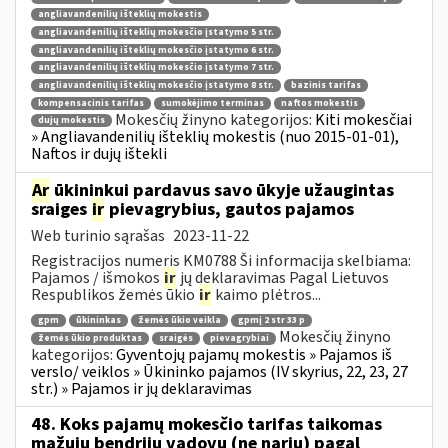
angliavandenilių išteklių mokestis
angliavandenilių išteklių mokesčio įstatymo 5 str.
angliavandenilių išteklių mokesčio įstatymo 6 str.
angliavandenilių išteklių mokesčio įstatymo 7 str.
angliavandenilių išteklių mokesčio įstatymo 8 str.
bazinis tarifas
kompensacinis tarifas
sumokėjimo terminas
naftos mokestis
Mokesčių žinyno kategorijos:
Kiti mokesčiai
dujų mokestis
» Angliavandenilių išteklių mokestis (nuo 2015-01-01),
Naftos ir dujų ištekli
Ar
ūkininkui pardavus savo ūkyje užaugintas
sraiges
ir
pievagrybius, gautos pajamos
Web turinio sąrašas
2023-11-22
Registracijos numeris KM0788 Ši informacija skelbiama:
Pajamos / išmokos
ir
jų deklaravimas Pagal Lietuvos
Respublikos žemės ūkio
ir
kaimo plėtros...
gpm
ūkininkas
žemės ūkio veikla
gpmį 2 str 33 p
Mokesčių žinyno
žemės ūkio produktas
sraigės
pievagrybiai
kategorijos:
Gyventojų pajamų mokestis » Pajamos iš
verslo/ veiklos » Ūkininko pajamos (IV skyrius, 22, 23, 27
str.) » Pajamos ir jų deklaravimas
48. Koks pajamų mokesčio tarifas taikomas
mažųjų bendrijų vadovų (ne narių) pagal