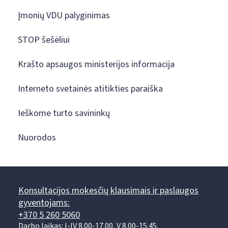
Įmonių VDU palyginimas
STOP šešėliui
Krašto apsaugos ministerijos informacija
Interneto svetainės atitikties paraiška
Ieškome turto savininkų
Nuorodos
Konsultacijos mokesčių klausimais ir paslaugos
gyventojams:
+370 5 260 5060
Darbo laikas: I-IV 8.00-17.00, V 8.00-15.45.