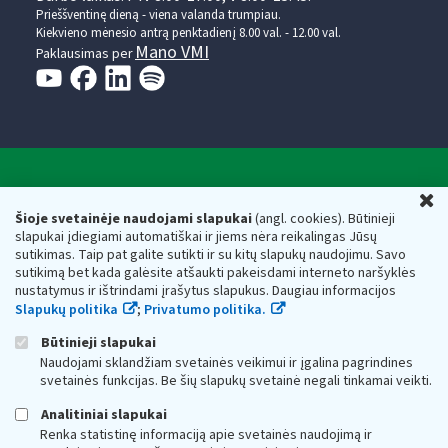
Prieššventinę dieną - viena valanda trumpiau.
Kiekvieno mėnesio antrą penktadienį 8.00 val. - 12.00 val.
Mano VMI
Paklausimas per
Valstybinė mokesčių inspekcija prie Lietuvos
U
Respublikos finansų ministerijos
Šioje svetainėje naudojami slapukai
(angl. cookies). Būtinieji
slapukai įdiegiami automatiškai ir jiems nėra reikalingas Jūsų
Biudžetinė įstaiga. Juridinio asmens kodas — 188659752,
sutikimas. Taip pat galite sutikti ir su kitų slapukų naudojimu. Savo
adresas: Vasario 16-osios g. 14, 01107 Vilnius, Lietuva, el.paštas:
sutikimą bet kada galėsite atšaukti pakeisdami interneto naršyklės
vmi@vmi.lt
, E. pristatymo dėžutės adresas 188659752
nustatymus ir ištrindami įrašytus slapukus. Daugiau informacijos
Duomenys apie Valstybinę mokesčių inspekciją prie Lietuvos
Slapukų politika
;
Privatumo politika.
Respublikos finansų ministerijos kaupiami ir saugomi Juridinių
asmenų registre
Būtinieji slapukai
Naudojami sklandžiam svetainės veikimui ir įgalina pagrindines
svetainės funkcijas. Be šių slapukų svetainė negali tinkamai veikti.
Analitiniai slapukai
Renka statistinę informaciją apie svetainės naudojimą ir