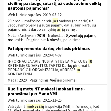
civilinę paslaugų sutartį už vadovavimo veiklą
gautoms pajamoms?
Web turinio sąrašas
2019-03-12
20 proc. – mažosios bendri
jos
vadovo (ne nario) už
vadovavimo veiklą gautai pajamų daliai, kuri kartu su
pajamomis iš darbo santykių
ar
jų esmę...
Metai (Archyvas):
2019
Mokesčiai:
Gyventojų pajamų
mokestis
Pagrindinis:
Mokesčių pakeitimai
Patalpų remonto darbų viešasis pirkimas
Web turinio sąrašas
2020-07-07
INFORMACIJA APIE NUSTATYTUS LAIMĖTOJUS
IR
KETINIMĄ SUDARYTI SUTARTIS Darbų pirkimai I.
PERKANČIOJI ORGANIZACIJA, ADRESAS
IR
KONTAKTINIAI...
Metai:
2020
Pagrindinis:
Viešieji pirkimai
Nuo šių metų NT mokestį mokantiems -
pranešimai per Mano VMI
Web turinio sąrašas
2021-11-25
Valstybinė
mokesčių
inspekcija (VMI) informuoja, kad
13 tūkst. gyventojų, kurie naudojasi Mano VMI, sulauks