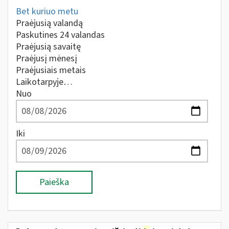
Bet kuriuo metu
Praėjusią valandą
Paskutines 24 valandas
Praėjusią savaitę
Praėjusį mėnesį
Praėjusiais metais
Laikotarpyje…
Nuo
Iki
Paieška