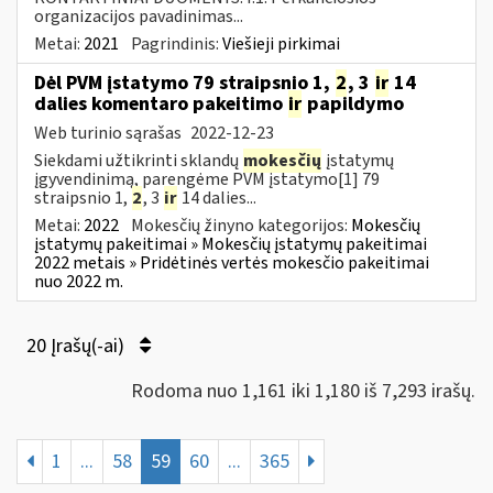
organizacijos pavadinimas...
Metai:
2021
Pagrindinis:
Viešieji pirkimai
Dėl PVM įstatymo 79 straipsnio 1,
2
, 3
ir
14
dalies komentaro pakeitimo
ir
papildymo
Web turinio sąrašas
2022-12-23
Siekdami užtikrinti sklandų
mokesčių
įstatymų
įgyvendinimą, parengėme PVM įstatymo[1] 79
straipsnio 1,
2
, 3
ir
14 dalies...
Metai:
2022
Mokesčių žinyno kategorijos:
Mokesčių
įstatymų pakeitimai » Mokesčių įstatymų pakeitimai
2022 metais » Pridėtinės vertės mokesčio pakeitimai
nuo 2022 m.
20 Įrašų(-ai)
Rodoma nuo 1,161 iki 1,180 iš 7,293 irašų.
1
...
58
59
60
...
365