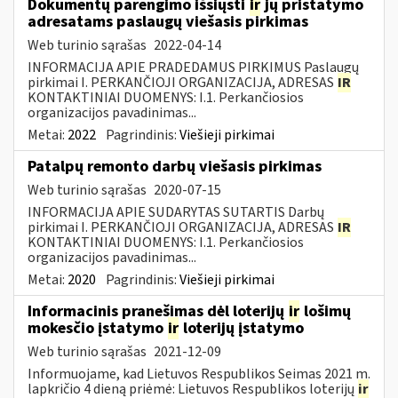
Dokumentų parengimo išsiųsti
ir
jų pristatymo
adresatams paslaugų viešasis pirkimas
Web turinio sąrašas
2022-04-14
INFORMACIJA APIE PRADEDAMUS PIRKIMUS Paslaugų
pirkimai I. PERKANČIOJI ORGANIZACIJA, ADRESAS
IR
KONTAKTINIAI DUOMENYS: I.1. Perkančiosios
organizacijos pavadinimas...
Metai:
2022
Pagrindinis:
Viešieji pirkimai
Patalpų remonto darbų viešasis pirkimas
Web turinio sąrašas
2020-07-15
INFORMACIJA APIE SUDARYTAS SUTARTIS Darbų
pirkimai I. PERKANČIOJI ORGANIZACIJA, ADRESAS
IR
KONTAKTINIAI DUOMENYS: I.1. Perkančiosios
organizacijos pavadinimas...
Metai:
2020
Pagrindinis:
Viešieji pirkimai
Informacinis pranešimas dėl loterijų
ir
lošimų
mokesčio įstatymo
ir
loterijų įstatymo
Web turinio sąrašas
2021-12-09
Informuojame, kad Lietuvos Respublikos Seimas 2021 m.
lapkričio 4 dieną priėmė: Lietuvos Respublikos loterijų
ir