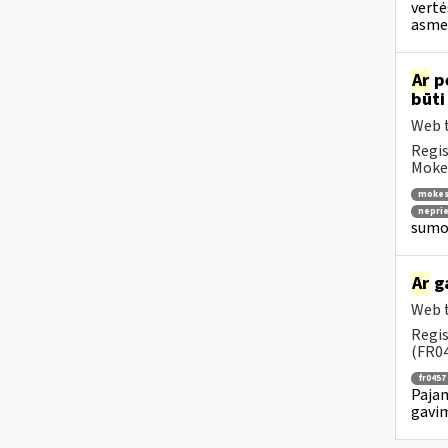
vertė
asmen
Ar
p
būti
Web t
Regis
Mokes
mokes
nepri
sumok
Ar
ga
Web t
Regis
(FR04
fr0457
Pajam
gavim