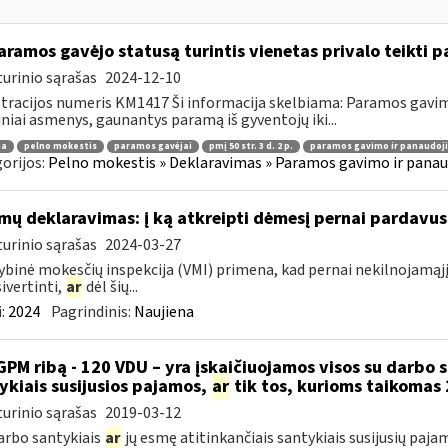
ramos gavėjo statusą turintis vienetas privalo teikti
urinio sąrašas
2024-12-10
tracijos numeris KM1417 Ši informacija skelbiama: Paramos gav
iniai asmenys, gaunantys paramą iš gyventojų iki...
ma
pelno mokestis
paramos gavėjai
pmį 50 str. 3 d. 2 p.
paramos gavimo ir panaudoj
orijos:
Pelno mokestis » Deklaravimas » Paramos gavimo ir panau
mų deklaravimas: į ką atkreipti dėmesį pernai pardavu
urinio sąrašas
2024-03-27
ybinė mokesčių inspekcija (VMI) primena, kad pernai nekilnojamąjį
sivertinti,
ar
dėl šių...
:
2024
Pagrindinis:
Naujiena
GPM ribą - 120 VDU – yra įskaičiuojamos visos su darbo 
ykiais susijusios pajamos,
ar
tik tos, kurioms taikomas 
urinio sąrašas
2019-03-12
darbo santykiais
ar
jų esmę atitinkančiais santykiais susijusių paja