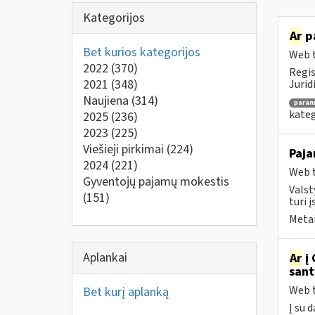
Kategorijos
Ar
pa
Bet kurios kategorijos
Web t
2022
(370)
Regis
2021
(348)
Jurid
Naujiena
(314)
para
kateg
2025
(236)
2023
(225)
Viešieji pirkimai
(224)
Paja
2024
(221)
Web t
Gyventojų pajamų mokestis
Valst
(151)
turi į
Metai
Aplankai
Ar
į 
sant
Web t
Bet kurį aplanką
Į su 