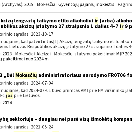
 (Archyvas):
2019
Mokesčiai:
Gyventojų pajamų mokestis
Pagrind
akcizų lengvatų taikymo etilo alkoholiui
ir
(arba) alkoho
ublikos akcizų įstatymo 27 straipsnio 1 dalies 4–7
ir
9 p
urinio sąrašas
2023-10-17
muojame, kad patvirtintas[1] Akcizų lengvatų taikymo etilo alkoh
iems Lietuvos Respublikos akcizų įstatymo 27 straipsnio 1 dalies 4–
:
2023
Mokesčiai:
Akcizai
Mokesčių įstatymų pakeitimai:
MĮP 202
ų pakeitimai nuo 2024 m.
3 „Dėl
Mokesčių
administratoriaus nurodymo FR0706 f
urinio sąrašas
2024-07-04
muojame, kad 2024-07-01 buvo priimtas VMI prie FM viršininko įsa
kci
jos
prie Lietuvos...
:
2024
ybų sektoriuje – daugiau nei pusė visų išmokėtų kompe
urinio sąrašas
2021-05-24