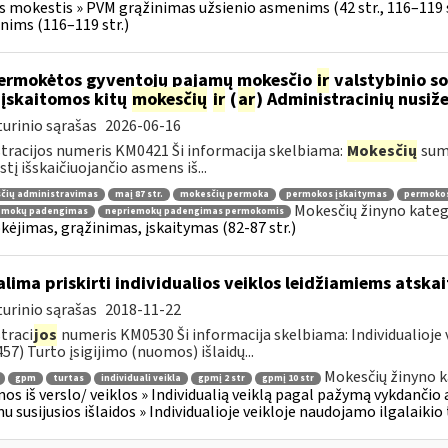
s mokestis » PVM grąžinimas užsienio asmenims (42 str., 116–119
ims (116–119 str.)
ermokėtos gyventojų pajamų mokesčio
ir
valstybinio so
 įskaitomos kitų
mokesčių
ir
(
ar
) Administracinių nusi
urinio sąrašas
2026-06-16
tracijos numeris KM0421 Ši informacija skelbiama:
Mokesčių
sumo
tį išskaičiuojančio asmens iš...
čių administravimas
maį 87 str.
mokesčių permoka
permokos įskaitymas
permoko
Mokesčių žinyno kateg
emokų padengimas
nepriemokų padengimas permokomis
ėjimas, grąžinimas, įskaitymas (82-87 str.)
lima priskirti individualios veiklos leidžiamiems atsk
urinio sąrašas
2018-11-22
traci
jos
numeris KM0530 Ši informacija skelbiama: Individualioje 
57) Turto įsigijimo (nuomos) išlaidų...
Mokesčių žinyno k
gpm
turtas
individuali veikla
gpmį 2 str
gpmį 10 str
os iš verslo/ veiklos » Individualią veiklą pagal pažymą vykdančio
u susijusios išlaidos » Individualioje veikloje naudojamo ilgalaiki