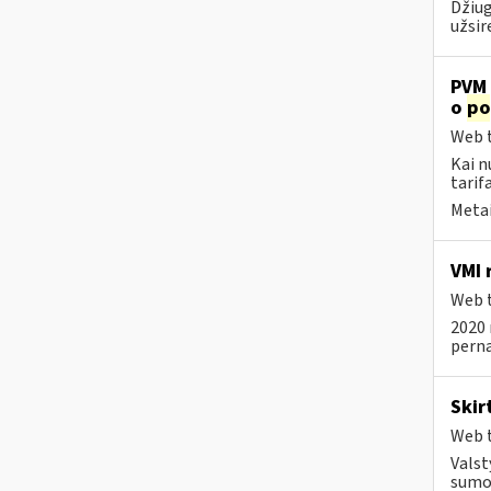
Džiug
užsir
PVM 
o
po
Web t
Kai n
tarif
Metai
VMI 
Web t
2020 
pernai
Skir
Web t
Valst
sumok