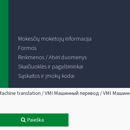
Mokesčių mokėtojų informacija
Formos
Rinkmenos / Atviri duomenys
Skaičiuoklės ir pagalbininkai
Sąskaitos ir įmokų kodai
Machine translation / VMI Машинный перевод / VMI Машин
Paieška