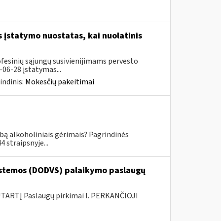
įstatymo nuostatas, kai nuolatinis
ofesinių sąjungų susivienijimams pervesto
06-28 įstatymas...
indinis:
Mokesčių pakeitimai
ybą alkoholiniais gėrimais? Pagrindinės
 straipsnyje...
stemos (DODVS) palaikymo paslaugų
ARTĮ Paslaugų pirkimai I. PERKANČIOJI