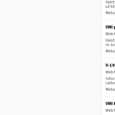
Valst
už ki
Metai
VMI 
Web t
Valst
m. tur
Metai
V-19
Web t
Infor
Lietu
Metai
VMI 
Web t