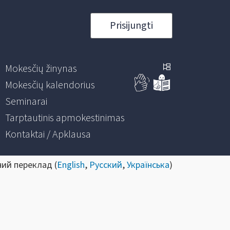
Prisijungti
Mokesčių žinynas
Mokesčių kalendorius
Seminarai
Tarptautinis apmokestinimas
Kontaktai / Apklausa
ний переклад (
English
,
Русский
,
Українська
)