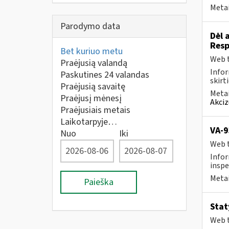
Metai
Parodymo data
Dėl 
Resp
Bet kuriuo metu
Web t
Praėjusią valandą
Infor
Paskutines 24 valandas
skirt
Praėjusią savaitę
Metai
Praėjusį mėnesį
Akciz
Praėjusiais metais
Laikotarpyje…
VA-9
Nuo
Iki
Web t
Infor
inspe
Metai
Paieška
Stat
Web t