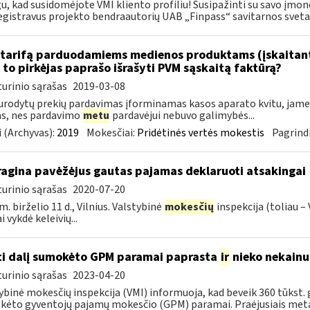
u, kad susidomėjote VMI kliento profiliu! Susipažinti su savo įmo
egistravus projekto bendraautorių UAB „Finpass“ savitarnos svetai
tarifą parduodamiems medienos produktams (įskaitant 
to pirkėjas paprašo išrašyti PVM sąskaitą faktūrą?
urinio sąrašas
2019-03-08
urodytų prekių pardavimas įforminamas kasos aparato kvitu, jame g
as, nes pardavimo
metu
pardavėjui nebuvo galimybės...
 (Archyvas):
2019
Mokesčiai:
Pridėtinės vertės mokestis
Pagrindi
ragina pavėžėjus gautas pajamas deklaruoti atsakingai
urinio sąrašas
2020-07-20
m. birželio 11 d., Vilnius. Valstybinė
mokesčių
inspekcija (toliau –
 vykdė keleivių...
ti dalį sumokėto GPM paramai paprasta
ir
nieko nekainu
urinio sąrašas
2023-04-20
ybinė mokesčių inspekcija (VMI) informuoja, kad beveik 360 tūkst. 
ėto gyventojų pajamų mokesčio (GPM) paramai. Praėjusiais metais