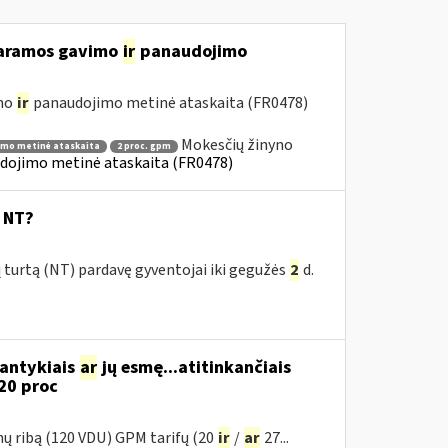
 paramos gavimo
ir
panaudojimo
imo
ir
panaudojimo metinė ataskaita (FR0478)
Mokesčių žinyno
imo metinė ataskaita
2 proc. gpm
dojimo metinė ataskaita (FR0478)
s NT?
 turtą (NT) pardavę gyventojai iki gegužės
2
d.
santykiais
ar
jų esmę...atitinkančiais
20 proc
mų ribą (120 VDU) GPM tarifų (20
ir
/
ar
27...