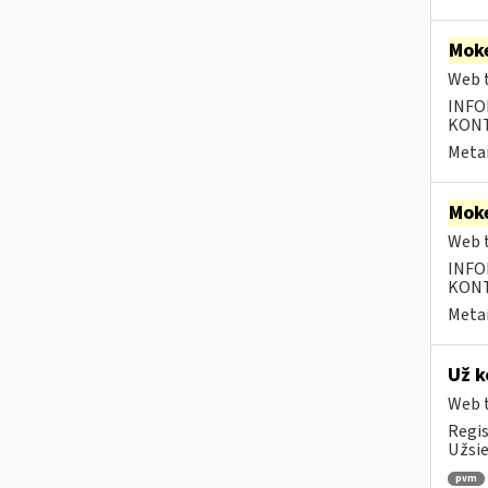
Moke
Web t
INFO
KONTA
Metai
Moke
Web t
INFO
KONTA
Metai
Už k
Web t
Regis
Užsie
pvm