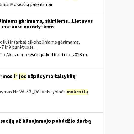
inis:
Mokesčių pakeitimai
liniams gėrimams, skirtiems...Lietuvos
unktuose nurodytiems
oliui ir (arba) alkoholiniams gėrimams,
7 ir 9 punktuose...
1 » Akcizų mokesčių pakeitimai nuo 2023 m.
ormos
ir
jos
užpildymo taisyklių
kymas Nr. VA-53 „Dėl Valstybinės
mokesčių
nsacijų už kilnojamojo pobūdžio darbą