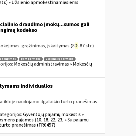
 str.) » Užsienio apmokestinamiesiems
cialinio draudimo įmokų...sumos gali
žengimų kodekso
kėjimas, grąžinimas, įskaitymas (8
2
-87 str.)
s dengimas
gpm permoka
vsd įmokų permoka
orijos:
Mokesčių administravimas » Mokesčių
aitymams individualios
veikloje naudojamo ilgalaikio turto pranešimas
ategorijos:
Gyventojų pajamų mokestis »
 asmens pajamos (10, 18, 22, 23, » Su pajamų
o turto pranešimas (FR0457)