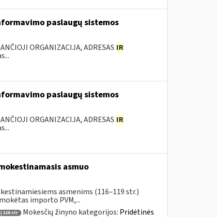
nformavimo paslaugų sistemos
KANČIOJI ORGANIZACIJA, ADRESAS
IR
...
nformavimo paslaugų sistemos
KANČIOJI ORGANIZACIJA, ADRESAS
IR
...
pmokestinamasis asmuo
okestinamiesiems asmenims (116–119 str.)
umokėtas importo PVM,...
Mokesčių žinyno kategorijos:
Pridėtinės
 118 str