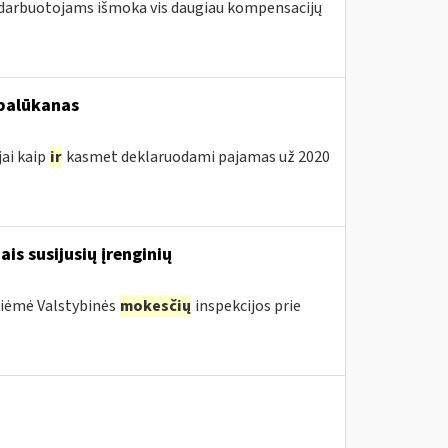
 darbuotojams išmoka vis daugiau kompensacijų
 palūkanas
jai kaip
ir
kasmet deklaruodami pajamas už 2020
ais susijusių įrenginių
priėmė Valstybinės
mokesčių
inspekcijos prie