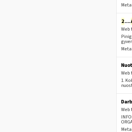
Metai
2
....
Web t
Pinig
gyven
Metai
Nuot
Web t
1. Ko
nuost
Darb
Web t
INFO
ORGA
Metai