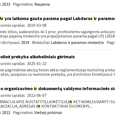
:
2023
Pagrindinis:
Naujiena
Ar
yra laikoma gauta parama pagal Labdaros
ir
paramos 
urinio sąrašas
2019-03-08
inės lėšos, sudarančios iki 1 proc. profesinėms sąjungoms arba pr
tojo pajamų mokesčio yra pripažįstamos parama pagal LPĮ (2018-
 (Archyvas):
2019
Mokesčiai:
Labdaros ir paramos mokestis
Pagr
olinė prekyba alkoholiniais gėrimais
urinio sąrašas
2025-01-22
kie pagrindiniai akcizų teisės aktai reglamentuoja nuotolinę prek
atos, susijusios su nuotoline prekyba, yra įtvirtintos Direktyvos1 44
o organizavimo
ir
dokumentų valdymo informacinės si
urinio sąrašas
2022-06-07
RMACIJA APIE NUSTATYTĄ LAIMĖTOJĄ
IR
KETINIMĄ SUDARYTI SUT
NIZACIJA, ADRESAS
IR
KONTAKTINIAI DUOMENYS:...
:
2022
Pagrindinis:
Viešieji pirkimai