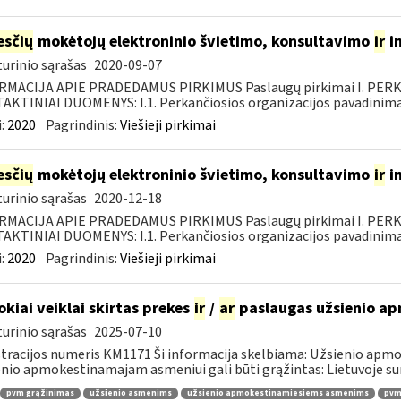
sčių
mokėtojų elektroninio švietimo, konsultavimo
ir
i
urinio sąrašas
2020-09-07
RMACIJA APIE PRADEDAMUS PIRKIMUS Paslaugų pirkimai I. PER
KTINIAI DUOMENYS: I.1. Perkančiosios organizacijos pavadinimas
:
2020
Pagrindinis:
Viešieji pirkimai
sčių
mokėtojų elektroninio švietimo, konsultavimo
ir
i
urinio sąrašas
2020-12-18
RMACIJA APIE PRADEDAMUS PIRKIMUS Paslaugų pirkimai I. PER
KTINIAI DUOMENYS: I.1. Perkančiosios organizacijos pavadinimas
:
2020
Pagrindinis:
Viešieji pirkimai
okiai veiklai skirtas prekes
ir
/
ar
paslaugas užsienio a
urinio sąrašas
2025-07-10
tracijos numeris KM1171 Ši informacija skelbiama: Užsienio apm
nio apmokestinamajam asmeniui gali būti grąžintas: Lietuvoje s
pvm grąžinimas
užsienio asmenims
užsienio apmokestinamiesiems asmenims
pvmį