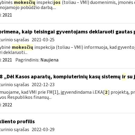
ybinės
mokesčių
inspekci
jos
(toliau – VMI) duomenimis, įmonės
lnojamojo pobūdžio darbą....
:
2021
primena, kaip teisingai gyventojams deklaruoti gautas
urinio sąrašas
2021-03-25
ybinė
mokesčių
inspekcija (toliau – VMI) informuoja, kad gyvento
i deklaruoti...
:
2021
Pagrindinis:
Naujiena
8 „Dėl Kasos aparatų, kompiuterinių kasų sistemų
ir
su j
urinio sąrašas
2022-12-23
muojame, kad VMI prie FM[1], įgyvendindama i.EKA[
2
] projektą, 
vos Respublikos finansų...
:
2022
kliento profilis
urinio sąrašas
2022-03-29