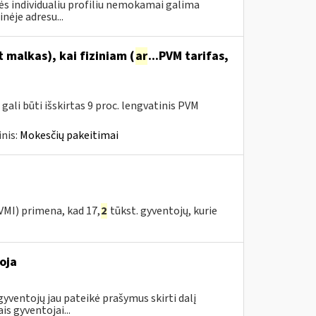
nės individualiu profiliu nemokamai galima
nėje adresu...
malkas), kai fiziniam (
ar
...PVM tarifas,
ali būti išskirtas 9 proc. lengvatinis PVM
nis:
Mokesčių pakeitimai
 VMI) primena, kad 17,
2
tūkst. gyventojų, kurie
oja
gyventojų jau pateikė prašymus skirti dalį
 gyventojai...