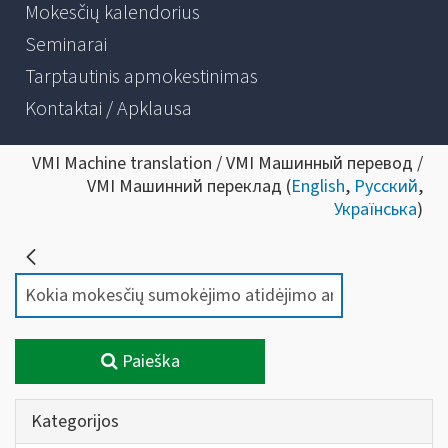
Mokesčių kalendorius
Seminarai
Tarptautinis apmokestinimas
Kontaktai / Apklausa
VMI Machine translation / VMI Машинный перевод /
VMI Машинний переклад (
English
,
Русский
,
Українська
)
Paieška
Kategorijos