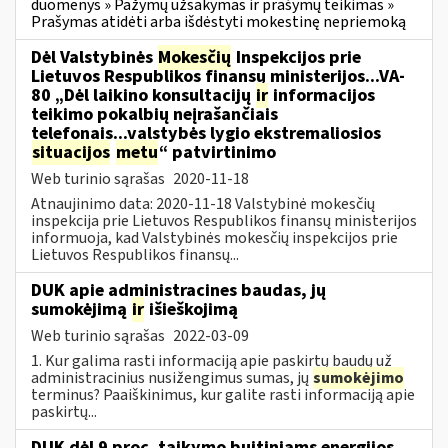
duomenys » Pažymų užsakymas ir prašymų teikimas »
Prašymas atidėti arba išdėstyti mokestinę nepriemoką
Dėl Valstybinės
Mokesčių
Inspekcijos prie
Lietuvos Respublikos finansų ministerijos...VA-
80 „Dėl laikino konsultacijų
ir
informacijos
teikimo pokalbių neįrašančiais
telefonais...valstybės lygio ekstremaliosios
situacijos
metu
“ patvirtinimo
Web turinio sąrašas
2020-11-18
Atnaujinimo data: 2020-11-18 Valstybinė mokesčių
inspekcija prie Lietuvos Respublikos finansų ministerijos
informuoja, kad Valstybinės mokesčių inspekcijos prie
Lietuvos Respublikos finansų...
DUK apie administracines baudas, jų
sumokėjimą
ir
išieškojimą
Web turinio sąrašas
2022-03-09
1. Kur galima rasti informaciją apie paskirtų baudų už
administracinius nusižengimus sumas, jų
sumokėjimo
terminus? Paaiškinimus, kur galite rasti informaciją apie
paskirtų...
DUK dėl 9 proc. taikymo buitiniams energijos