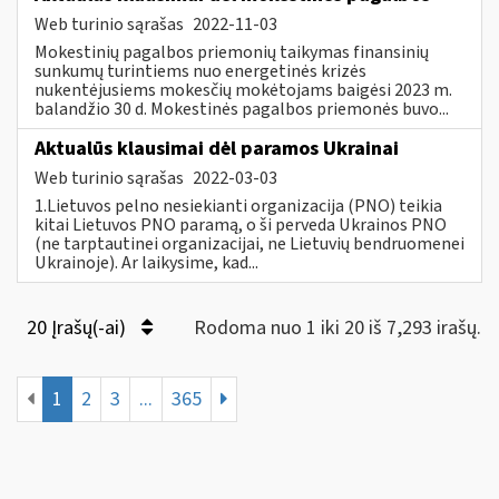
Web turinio sąrašas
2022-11-03
Mokestinių pagalbos priemonių taikymas finansinių
sunkumų turintiems nuo energetinės krizės
nukentėjusiems mokesčių mokėtojams baigėsi 2023 m.
balandžio 30 d. Mokestinės pagalbos priemonės buvo...
Aktualūs klausimai dėl paramos Ukrainai
Web turinio sąrašas
2022-03-03
1.Lietuvos pelno nesiekianti organizacija (PNO) teikia
kitai Lietuvos PNO paramą, o ši perveda Ukrainos PNO
(ne tarptautinei organizacijai, ne Lietuvių bendruomenei
Ukrainoje). Ar laikysime, kad...
20 Įrašų(-ai)
Rodoma nuo 1 iki 20 iš 7,293 irašų.
1
2
3
...
365