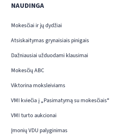
NAUDINGA
Mokesčiai ir jų dydžiai
Atsiskaitymas grynaisiais pinigais
Dažniausiai užduodami klausimai
Mokesčių ABC
Viktorina moksleiviams
VMI kviečia į „Pasimatymą su mokesčiais“
VMI turto aukcionai
Įmonių VDU palyginimas