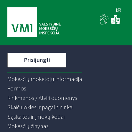
Prisijungti
Mokesčių mokėtojų informacija
Formos
Rinkmenos / Atviri duomenys
Skaičiuoklės ir pagalbininkai
Sąskaitos ir įmokų kodai
Mokesčių žinynas