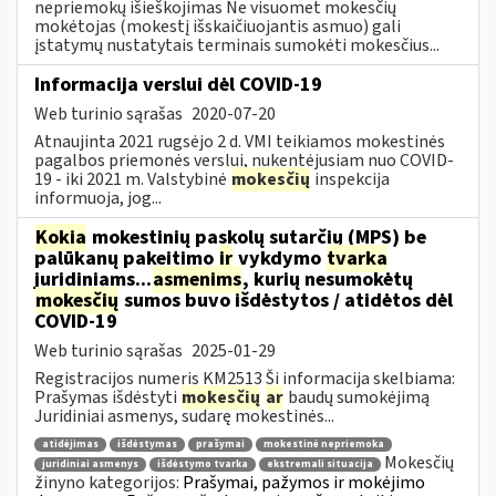
nepriemokų išieškojimas Ne visuomet mokesčių
mokėtojas (mokestį išskaičiuojantis asmuo) gali
įstatymų nustatytais terminais sumokėti mokesčius...
Informacija verslui dėl COVID-19
Web turinio sąrašas
2020-07-20
Atnaujinta 2021 rugsėjo 2 d. VMI teikiamos mokestinės
pagalbos priemonės verslui, nukentėjusiam nuo COVID-
19 - iki 2021 m. Valstybinė
mokesčių
inspekcija
informuoja, jog...
Kokia
mokestinių paskolų sutarčių (MPS) be
palūkanų pakeitimo
ir
vykdymo
tvarka
juridiniams...
asmenims
, kurių nesumokėtų
mokesčių
sumos buvo išdėstytos / atidėtos dėl
COVID-19
Web turinio sąrašas
2025-01-29
Registracijos numeris KM2513 Ši informacija skelbiama:
Prašymas išdėstyti
mokesčių
ar
baudų sumokėjimą
Juridiniai asmenys, sudarę mokestinės...
atidėjimas
išdėstymas
prašymai
mokestinė nepriemoka
Mokesčių
juridiniai asmenys
išdėstymo tvarka
ekstremali situacija
žinyno kategorijos:
Prašymai, pažymos ir mokėjimo