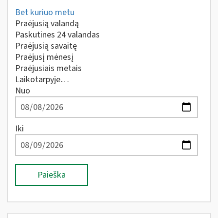
Bet kuriuo metu
Praėjusią valandą
Paskutines 24 valandas
Praėjusią savaitę
Praėjusį mėnesį
Praėjusiais metais
Laikotarpyje…
Nuo
Iki
Paieška