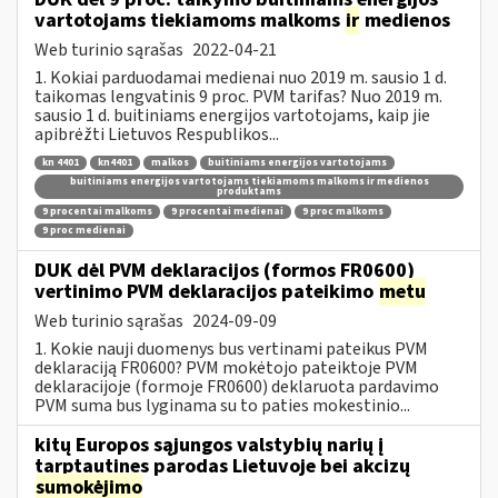
vartotojams tiekiamoms malkoms
ir
medienos
Web turinio sąrašas
2022-04-21
1. Kokiai parduodamai medienai nuo 2019 m. sausio 1 d.
taikomas lengvatinis 9 proc. PVM tarifas? Nuo 2019 m.
sausio 1 d. buitiniams energijos vartotojams, kaip jie
apibrėžti Lietuvos Respublikos...
kn 4401
kn4401
malkos
buitiniams energijos vartotojams
buitiniams energijos vartotojams tiekiamoms malkoms ir medienos
produktams
9 procentai malkoms
9 procentai medienai
9 proc malkoms
9 proc medienai
DUK dėl PVM deklaracijos (formos FR0600)
vertinimo PVM deklaracijos pateikimo
metu
Web turinio sąrašas
2024-09-09
1. Kokie nauji duomenys bus vertinami pateikus PVM
deklaraciją FR0600? PVM mokėtojo pateiktoje PVM
deklaracijoje (formoje FR0600) deklaruota pardavimo
PVM suma bus lyginama su to paties mokestinio...
kitų Europos sąjungos valstybių narių į
tarptautines parodas Lietuvoje bei akcizų
sumokėjimo