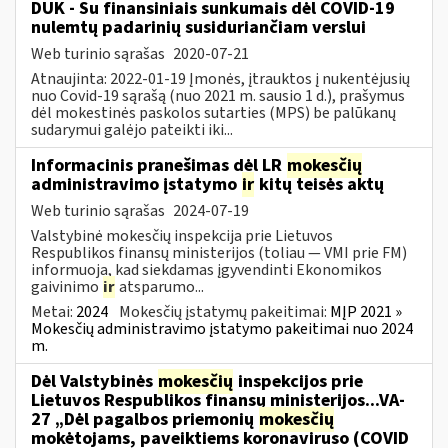
DUK - Su finansiniais sunkumais dėl COVID-19
nulemtų padarinių susiduriančiam verslui
Web turinio sąrašas
2020-07-21
Atnaujinta: 2022-01-19 Įmonės, įtrauktos į nukentėjusių
nuo Covid-19 sąrašą (nuo 2021 m. sausio 1 d.), prašymus
dėl mokestinės paskolos sutarties (MPS) be palūkanų
sudarymui galėjo pateikti iki...
Informacinis pranešimas dėl LR
mokesčių
administravimo įstatymo
ir
kitų teisės aktų
Web turinio sąrašas
2024-07-19
Valstybinė mokesčių inspekcija prie Lietuvos
Respublikos finansų ministerijos (toliau — VMI prie FM)
informuoja, kad siekdamas įgyvendinti Ekonomikos
gaivinimo
ir
atsparumo...
Metai:
2024
Mokesčių įstatymų pakeitimai:
MĮP 2021 »
Mokesčių administravimo įstatymo pakeitimai nuo 2024
m.
Dėl Valstybinės
mokesčių
inspekcijos prie
Lietuvos Respublikos finansų ministerijos...VA-
27 „Dėl pagalbos priemonių
mokesčių
mokėtojams, paveiktiems koronaviruso (COVID