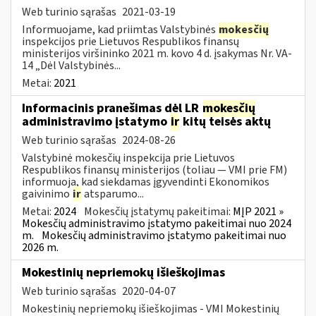
Web turinio sąrašas
2021-03-19
Informuojame, kad priimtas Valstybinės
mokesčių
inspekcijos prie Lietuvos Respublikos finansų
ministerijos viršininko 2021 m. kovo 4 d. įsakymas Nr. VA-
14 „Dėl Valstybinės...
Metai:
2021
Informacinis pranešimas dėl LR
mokesčių
administravimo įstatymo
ir
kitų teisės aktų
Web turinio sąrašas
2024-08-26
Valstybinė mokesčių inspekcija prie Lietuvos
Respublikos finansų ministerijos (toliau — VMI prie FM)
informuoja, kad siekdamas įgyvendinti Ekonomikos
gaivinimo
ir
atsparumo...
Metai:
2024
Mokesčių įstatymų pakeitimai:
MĮP 2021 »
Mokesčių administravimo įstatymo pakeitimai nuo 2024
m.
Mokesčių administravimo įstatymo pakeitimai nuo
2026 m.
Mokestinių nepriemokų išieškojimas
Web turinio sąrašas
2020-04-07
Mokestinių nepriemokų išieškojimas - VMI Mokestinių