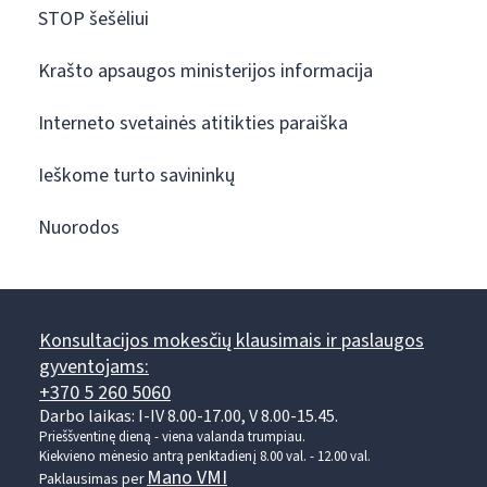
STOP šešėliui
Krašto apsaugos ministerijos informacija
Interneto svetainės atitikties paraiška
Ieškome turto savininkų
Nuorodos
Konsultacijos mokesčių klausimais ir paslaugos
gyventojams:
+370 5 260 5060
Darbo laikas: I-IV 8.00-17.00, V 8.00-15.45.
Prieššventinę dieną - viena valanda trumpiau.
Kiekvieno mėnesio antrą penktadienį 8.00 val. - 12.00 val.
Mano VMI
Paklausimas per