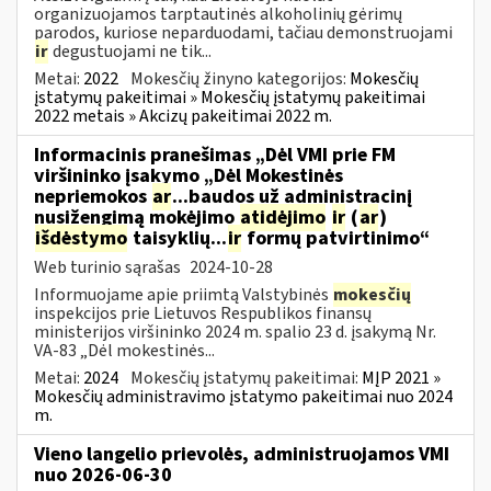
organizuojamos tarptautinės alkoholinių gėrimų
parodos, kuriose neparduodami, tačiau demonstruojami
ir
degustuojami ne tik...
Metai:
2022
Mokesčių žinyno kategorijos:
Mokesčių
įstatymų pakeitimai » Mokesčių įstatymų pakeitimai
2022 metais » Akcizų pakeitimai 2022 m.
Informacinis pranešimas „Dėl VMI prie FM
viršininko įsakymo „Dėl Mokestinės
nepriemokos
ar
...baudos už administracinį
nusižengimą mokėjimo
atidėjimo
ir
(
ar
)
išdėstymo
taisyklių...
ir
formų patvirtinimo“
Web turinio sąrašas
2024-10-28
Informuojame apie priimtą Valstybinės
mokesčių
inspekcijos prie Lietuvos Respublikos finansų
ministerijos viršininko 2024 m. spalio 23 d. įsakymą Nr.
VA-83 „Dėl mokestinės...
Metai:
2024
Mokesčių įstatymų pakeitimai:
MĮP 2021 »
Mokesčių administravimo įstatymo pakeitimai nuo 2024
m.
Vieno langelio prievolės, administruojamos VMI
nuo 2026-06-30