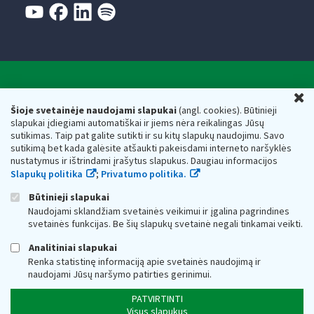
Valstybinė mokesčių inspekcija prie Lietuvos
U
Respublikos finansų ministerijos
Šioje svetainėje naudojami slapukai
(angl. cookies). Būtinieji
slapukai įdiegiami automatiškai ir jiems nėra reikalingas Jūsų
Biudžetinė įstaiga. Juridinio asmens kodas — 188659752,
sutikimas. Taip pat galite sutikti ir su kitų slapukų naudojimu. Savo
adresas: Vasario 16-osios g. 14, 01107 Vilnius, Lietuva, el.paštas:
sutikimą bet kada galėsite atšaukti pakeisdami interneto naršyklės
vmi@vmi.lt
, E. pristatymo dėžutės adresas 188659752
nustatymus ir ištrindami įrašytus slapukus. Daugiau informacijos
Duomenys apie Valstybinę mokesčių inspekciją prie Lietuvos
Slapukų politika
;
Privatumo politika.
Respublikos finansų ministerijos kaupiami ir saugomi Juridinių
asmenų registre
Būtinieji slapukai
Naudojami sklandžiam svetainės veikimui ir įgalina pagrindines
svetainės funkcijas. Be šių slapukų svetainė negali tinkamai veikti.
Analitiniai slapukai
Renka statistinę informaciją apie svetainės naudojimą ir
naudojami Jūsų naršymo patirties gerinimui.
PATVIRTINTI
Visus slapukus