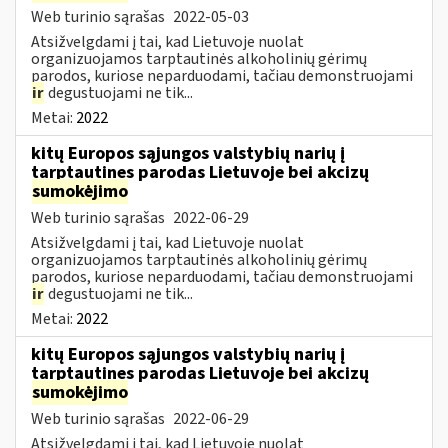
Web turinio sąrašas
2022-05-03
Atsižvelgdami į tai, kad Lietuvoje nuolat
organizuojamos tarptautinės alkoholinių gėrimų
parodos, kuriose neparduodami, tačiau demonstruojami
ir
degustuojami ne tik...
Metai:
2022
kitų Europos sąjungos valstybių narių į
tarptautines parodas Lietuvoje bei akcizų
sumokėjimo
Web turinio sąrašas
2022-06-29
Atsižvelgdami į tai, kad Lietuvoje nuolat
organizuojamos tarptautinės alkoholinių gėrimų
parodos, kuriose neparduodami, tačiau demonstruojami
ir
degustuojami ne tik...
Metai:
2022
kitų Europos sąjungos valstybių narių į
tarptautines parodas Lietuvoje bei akcizų
sumokėjimo
Web turinio sąrašas
2022-06-29
Atsižvelgdami į tai, kad Lietuvoje nuolat