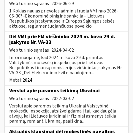
Web turinio sąrašas
2026-06-29
1.Kokias naujas prievoles administruoja VMI nuo 2026-
06-30? -Ekonominė piniginė sankcija – Lietuvos
Respublikos įstatymuose ir Europos Sąjungos teisės
aktuose, reglamentuojančiuose poveikio...
Dėl VMI prie FM viršininko 2024 m. kovo 29 d.
įsakymo Nr. VA-33
Web turinio sąrašas
2024-04-02
Informuojame, kad 2024 m. kovo 29 d. priimtas
Valstybinės mokesčių inspekcijos prie Lietuvos
Respublikos finansų ministerijos viršininko įsakymas Nr.
VA-33 „Dėl Elektroninio kvito naudojimo...
Metai:
2024
Verslui apie paramos teikimą Ukrainai
Web turinio sąrašas
2022-03-02
Verslui apie paramos teikimą Ukrainai Valstybinė
mokesčių inspekcija, atsižvelgdama į tai, kad daugėja
atvejų, kai Lietuvos juridiniai ir fiziniai asmenys teikia
paramą, remiant Ukrainą, paaiškina...
Aktualūs klausimai dėl mokestinės pagalbos