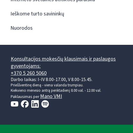
Ieškome turto savininkų
Nuorodos
Konsultacijos mokesčių klausimais ir paslaugos
gyventojams:
+370 5 260 5060
Darbo laikas: I-IV 8.00-17.00, V 8.00-15.45.
Prieššventinę dieną - viena valanda trumpiau.
Kiekvieno mėnesio antrą penktadienį 8.00 val. - 12.00 val.
Mano VMI
Paklausimas per