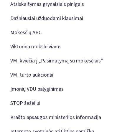
Atsiskaitymas grynaisiais pinigais
Dažniausiai užduodami klausimai
Mokesčių ABC
Viktorina moksleiviams
VMI kviečia į „Pasimatymą su mokesčiais“
VMI turto aukcionai
Įmonių VDU palyginimas
STOP šešėliui
Krašto apsaugos ministerijos informacija
Interneto svetainės atitikties paraiška