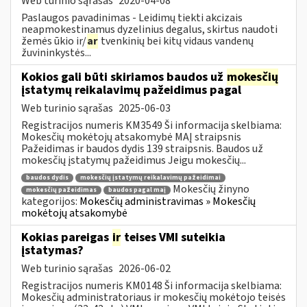
Web turinio sąrašas
2020-04-08
Paslaugos pavadinimas - Leidimų tiekti akcizais
neapmokestinamus dyzelinius degalus, skirtus naudoti
žemės ūkio ir/
ar
tvenkinių bei kitų vidaus vandenų
žuvininkystės...
Kokios gali būti skiriamos baudos už
mokesčių
įstatymų reikalavimų pažeidimus pagal
Web turinio sąrašas
2025-06-03
Registracijos numeris KM3549 Ši informacija skelbiama:
Mokesčių mokėtojų atsakomybė MAĮ straipsnis
Pažeidimas ir baudos dydis 139 straipsnis. Baudos už
mokesčių įstatymų pažeidimus Jeigu mokesčių...
baudos dydis
mokesčių įstatymų reikalavimų pažeidimai
Mokesčių žinyno
mokesčių pažeidimas
baudos pagal maį
kategorijos:
Mokesčių administravimas » Mokesčių
mokėtojų atsakomybė
Kokias pareigas
ir
teises VMI suteikia
įstatymas?
Web turinio sąrašas
2026-06-02
Registracijos numeris KM0148 Ši informacija skelbiama:
Mokesčių administratoriaus ir mokesčių mokėtojo teisės