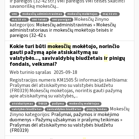
ir pareigos (32-42 str.) VMI pareigos VMI teisės Skatinti
savanorišką mokesčių...
vmi
mokesčių administravimas
mokesčių mokėtojas
maį 32 str.
Mokesčių žinyno
maį 33 str.
vmi teisės
vmi pareigos
kategorijos:
Mokesčių administravimas » Mokesčių
administratoriaus ir mokesčių mokėtojo teisės ir
pareigos (32-42 s
Kokie turi būti
mokesčių
mokėtojo, norinčio
gauti pažymą apie atsiskaitymą su
valstybės..., savivaldybių biudžetais
ir
pinigų
fondais, veiksmai?
Web turinio sąrašas
2025-09-18
Registracijos numeris KM1505 Ši informacija skelbiama:
Prašymas dėl atsiskaitymo su valstybės biudžetu
(FR0319) Mokesčių mokėtojas, norintis gauti pažymą
apie atsiskaitymą su valstybės,...
atsiskaitymas
fr0319
pažyma
mokesčių mokėtojas
Mokesčių
valstybės biudžetas
savivaldybės biudžetas
pinigų fondas
žinyno kategorijos:
Prašymai, pažymos ir mokėjimo
duomenys » Pažymų užsakymas ir prašymų teikimas »
Prašymas dėl atsiskaitymo su valstybės biudžetu
(FR0319)