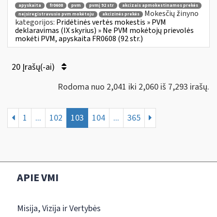
apyskaita
fr0608
pvm
pvmį 92 str
akcizais apmokestinamos prekės
Mokesčių žinyno
neįsiregistravusio pvm mokėtoju
akcizinės prekės
kategorijos:
Pridėtinės vertės mokestis » PVM
deklaravimas (IX skyrius) » Ne PVM mokėtojų prievolės
mokėti PVM, apyskaita FR0608 (92 str.)
20 Įrašų(-ai)
Rodoma nuo 2,041 iki 2,060 iš 7,293 irašų.
1
...
102
103
104
...
365
APIE VMI
Misija, Vizija ir Vertybės