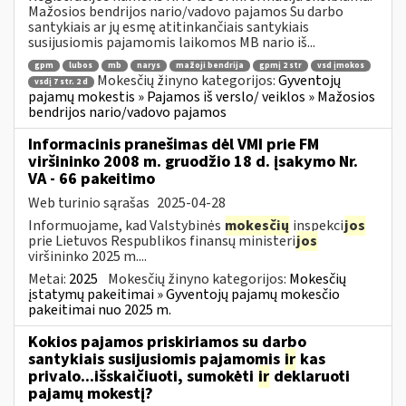
Mažosios bendrijos nario/vadovo pajamos Su darbo
santykiais ar jų esmę atitinkančiais santykiais
susijusiomis pajamomis laikomos MB nario iš...
gpm
lubos
mb
narys
mažoji bendrija
gpmį 2 str
vsd įmokos
Mokesčių žinyno kategorijos:
Gyventojų
vsdį 7 str. 2 d
pajamų mokestis » Pajamos iš verslo/ veiklos » Mažosios
bendrijos nario/vadovo pajamos
Informacinis pranešimas dėl VMI prie FM
viršininko 2008 m. gruodžio 18 d. įsakymo Nr.
VA - 66 pakeitimo
Web turinio sąrašas
2025-04-28
Informuojame, kad Valstybinės
mokesčių
inspekci
jos
prie Lietuvos Respublikos finansų ministeri
jos
viršininko 2025 m....
Metai:
2025
Mokesčių žinyno kategorijos:
Mokesčių
įstatymų pakeitimai » Gyventojų pajamų mokesčio
pakeitimai nuo 2025 m.
Kokios pajamos priskiriamos su darbo
santykiais susijusiomis pajamomis
ir
kas
privalo...išskaičiuoti, sumokėti
ir
deklaruoti
pajamų mokestį?