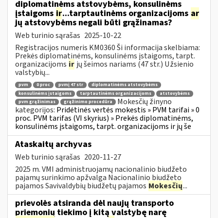
diplomatinėms atstovybėms, konsulinėms
įstaigoms
ir
...tarptautinėms organizacijoms
ar
jų atstovybėms negali būti grąžinamas?
Web turinio sąrašas
2025-10-22
Registracijos numeris KM0360 Ši informacija skelbiama:
Prekės diplomatinėms, konsulinėms įstaigoms, tarpt.
organizacijoms
ir
jų šeimos nariams (47 str.) Užsienio
valstybių...
pvm
0 proc
pvmį 47 str
diplomatinėms atstovybėms
konsulinėms įstaigoms
tarptautinėms organizacijoms
atstovybėms
Mokesčių žinyno
pvm grąžinimas
grąžinimo procedūra
kategorijos:
Pridėtinės vertės mokestis » PVM tarifai » 0
proc. PVM tarifas (VI skyrius) » Prekės diplomatinėms,
konsulinėms įstaigoms, tarpt. organizacijoms ir jų še
Ataskaitų archyvas
Web turinio sąrašas
2020-11-27
2025 m. VMI administruojamų nacionalinio biudžeto
pajamų surinkimo apžvalga Nacionalinio biudžeto
pajamos Savivaldybių biudžetų pajamos
Mokesčių
...
prievolės atsiranda dėl naujų transporto
priemonių tiekimo į kitą valstybę narę