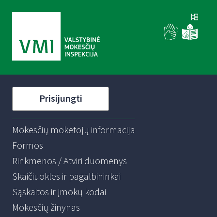
Prisijungti
Mokesčių mokėtojų informacija
Formos
Rinkmenos / Atviri duomenys
Skaičiuoklės ir pagalbininkai
Sąskaitos ir įmokų kodai
Mokesčių žinynas