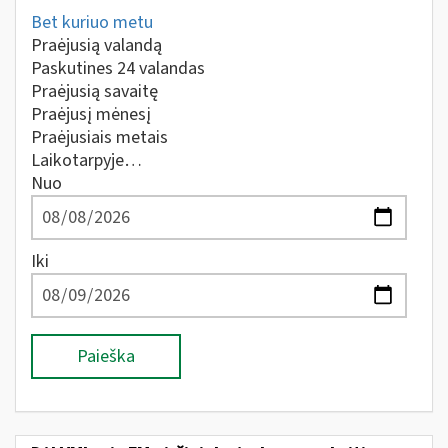
Bet kuriuo metu
Praėjusią valandą
Paskutines 24 valandas
Praėjusią savaitę
Praėjusį mėnesį
Praėjusiais metais
Laikotarpyje…
Nuo
Iki
Paieška