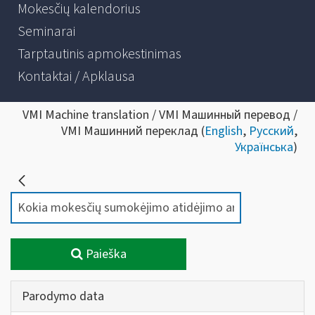
Mokesčių kalendorius
Seminarai
Tarptautinis apmokestinimas
Kontaktai / Apklausa
VMI Machine translation / VMI Машинный перевод /
VMI Машинний переклад (
English
,
Русский
,
Українська
)
Paieška
Parodymo data