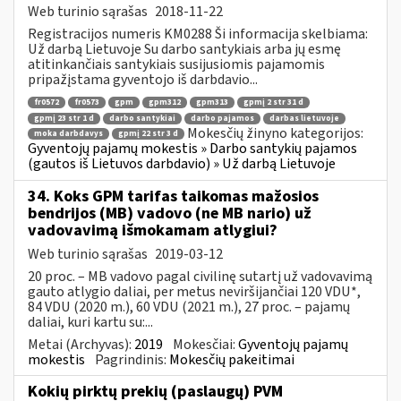
Web turinio sąrašas
2018-11-22
Registracijos numeris KM0288 Ši informacija skelbiama:
Už darbą Lietuvoje Su darbo santykiais arba jų esmę
atitinkančiais santykiais susijusiomis pajamomis
pripažįstama gyventojo iš darbdavio...
fr0572
fr0573
gpm
gpm312
gpm313
gpmį 2 str 31 d
gpmį 23 str 1 d
darbo santykiai
darbo pajamos
darbas lietuvoje
Mokesčių žinyno kategorijos:
moka darbdavys
gpmį 22 str 3 d
Gyventojų pajamų mokestis » Darbo santykių pajamos
(gautos iš Lietuvos darbdavio) » Už darbą Lietuvoje
34. Koks GPM tarifas taikomas mažosios
bendrijos (MB) vadovo (ne MB nario) už
vadovavimą išmokamam atlygiui?
Web turinio sąrašas
2019-03-12
20 proc. – MB vadovo pagal civilinę sutartį už vadovavimą
gauto atlygio daliai, per metus neviršijančiai 120 VDU*,
84 VDU (2020 m.), 60 VDU (2021 m.), 27 proc. – pajamų
daliai, kuri kartu su:...
Metai (Archyvas):
2019
Mokesčiai:
Gyventojų pajamų
mokestis
Pagrindinis:
Mokesčių pakeitimai
Kokių pirktų prekių (paslaugų) PVM