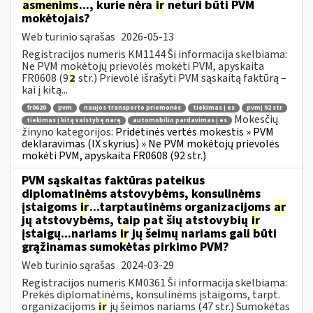
asmenims
..., kurie nėra
ir
neturi būti PVM
mokėtojais?
Web turinio sąrašas
2026-05-13
Registracijos numeris KM1144 Ši informacija skelbiama:
Ne PVM mokėtojų prievolės mokėti PVM, apyskaita
FR0608 (9
2
str.) Prievolė išrašyti PVM sąskaitą faktūrą –
kai į kitą...
fr0620
pvm
naujos transporto priemonės
tiekimas į es
pvmį 92 str
Mokesčių
tiekimas į kitą valstybę narę
automobilio pardavimas į es
žinyno kategorijos:
Pridėtinės vertės mokestis » PVM
deklaravimas (IX skyrius) » Ne PVM mokėtojų prievolės
mokėti PVM, apyskaita FR0608 (92 str.)
PVM sąskaitas faktūras pateikus
diplomatinėms atstovybėms, konsulinėms
įstaigoms
ir
...tarptautinėms organizacijoms
ar
jų atstovybėms, taip pat šių atstovybių
ir
įstaigų...nariams
ir
jų šeimų nariams gali būti
grąžinamas sumokėtas pirkimo PVM?
Web turinio sąrašas
2024-03-29
Registracijos numeris KM0361 Ši informacija skelbiama:
Prekės diplomatinėms, konsulinėms įstaigoms, tarpt.
organizacijoms
ir
jų šeimos nariams (47 str.) Sumokėtas