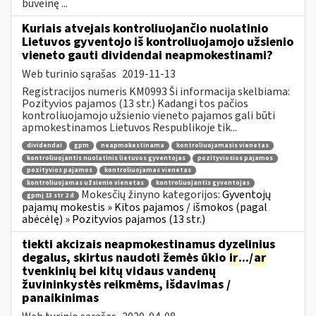
buveinę ...
Kuriais atvejais kontroliuojančio nuolatinio
Lietuvos gyventojo iš kontroliuojamojo užsienio
vieneto gauti dividendai neapmokestinami?
Web turinio sąrašas
2019-11-13
Registracijos numeris KM0993 Ši informacija skelbiama:
Pozityvios pajamos (13 str.) Kadangi tos pačios
kontroliuojamojo užsienio vieneto pajamos gali būti
apmokestinamos Lietuvos Respublikoje tik...
dividendai
gpm
neapmokestinama
kontroliuojamasis vienetas
kontroliuojantis nuolatinis lietuvos gyventojas
pozityviosios pajamos
pozityvios pajamos
kontroliuojamas vienetas
kontroliuojamas užsienio vienetas
kontroliuojantis gyventojas
Mokesčių žinyno kategorijos:
Gyventojų
gpmį 13 str 2 d
pajamų mokestis » Kitos pajamos / išmokos (pagal
abėcėlę) » Pozityvios pajamos (13 str.)
tiekti akcizais neapmokestinamus dyzelinius
degalus, skirtus naudoti žemės ūkio
ir
.../
ar
tvenkinių bei kitų vidaus vandenų
žuvininkystės reikmėms, išdavimas /
panaikinimas