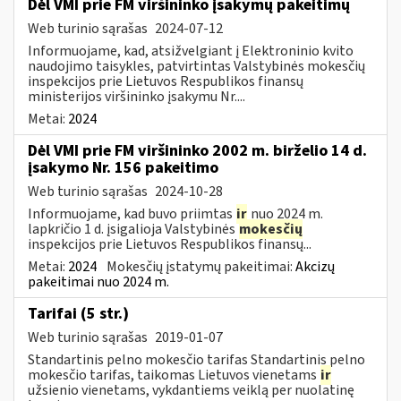
Dėl VMI prie FM viršininko įsakymų pakeitimų
Web turinio sąrašas
2024-07-12
Informuojame, kad, atsižvelgiant į Elektroninio kvito
naudojimo taisykles, patvirtintas Valstybinės mokesčių
inspekcijos prie Lietuvos Respublikos finansų
ministerijos viršininko įsakymu Nr....
Metai:
2024
Dėl VMI prie FM viršininko 2002 m. birželio 14 d.
įsakymo Nr. 156 pakeitimo
Web turinio sąrašas
2024-10-28
Informuojame, kad buvo priimtas
ir
nuo 2024 m.
lapkričio 1 d. įsigalioja Valstybinės
mokesčių
inspekcijos prie Lietuvos Respublikos finansų...
Metai:
2024
Mokesčių įstatymų pakeitimai:
Akcizų
pakeitimai nuo 2024 m.
Tarifai (5 str.)
Web turinio sąrašas
2019-01-07
Standartinis pelno mokesčio tarifas Standartinis pelno
mokesčio tarifas, taikomas Lietuvos vienetams
ir
užsienio vienetams, vykdantiems veiklą per nuolatinę