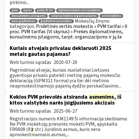
pirkimo...
pvm
0 proc
pvmį 47 str
diplomatinėms atstovybėms
konsulinėms įstaigoms
tarptautinėms organizacijoms
atstovybėms
Mokesčių žinyno
pvm grąžinimas
grąžinimo procedūra
kategorijos:
Pridėtinės vertės mokestis » PVM tarifai » 0
proc. PVM tarifas (VI skyrius) » Prekės diplomatinėms,
konsulinėms įstaigoms, tarpt. organizacijoms ir jų še
Kuriais atvejais privalau deklaruoti 2025
metais gautas pajamas?
Web turinio sąrašas
2020-07-20
Pagrindiniai atvejai, kuriais nuolatiniai Lietuvos
gyventojai privalo pateikti metinę pajamų mokesčio
deklaraciją (GPM311 forma) yra šie: dėl metinio
neapmokestinamojo pajamų dydžio perskaičiavimo...
Kokios PVM prievolės atsiranda
asmenims
, iš
kitos valstybės narės įsigijusiems akcizais
Web turinio sąrašas
2025-06-27
Registracijos numeris KM1149 Ši informacija skelbiama:
Ne PVM mokėtojų prievolės mokėti PVM, apyskaita
FR0608 (9
2
str.) Juridinis asmuo, kuris nėra
apmokestinamasis asmuo,...