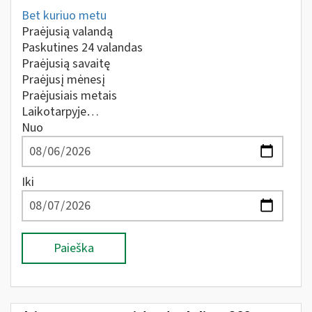
Bet kuriuo metu
Praėjusią valandą
Paskutines 24 valandas
Praėjusią savaitę
Praėjusį mėnesį
Praėjusiais metais
Laikotarpyje…
Nuo
Iki
Paieška