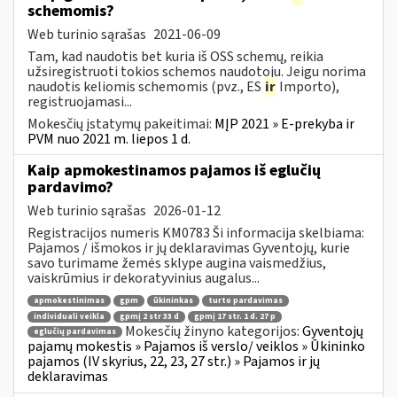
schemomis?
Web turinio sąrašas
2021-06-09
Tam, kad naudotis bet kuria iš OSS schemų, reikia
užsiregistruoti tokios schemos naudotoju. Jeigu norima
naudotis keliomis schemomis (pvz., ES
ir
Importo),
registruojamasi...
Mokesčių įstatymų pakeitimai:
MĮP 2021 » E-prekyba ir
PVM nuo 2021 m. liepos 1 d.
Kaip apmokestinamos pajamos iš eglučių
pardavimo?
Web turinio sąrašas
2026-01-12
Registracijos numeris KM0783 Ši informacija skelbiama:
Pajamos / išmokos ir jų deklaravimas Gyventojų, kurie
savo turimame žemės sklype augina vaismedžius,
vaiskrūmius ir dekoratyvinius augalus...
apmokestinimas
gpm
ūkininkas
turto pardavimas
individuali veikla
gpmį 2 str 33 d
gpmį 17 str. 1 d. 27 p
Mokesčių žinyno kategorijos:
Gyventojų
eglučių pardavimas
pajamų mokestis » Pajamos iš verslo/ veiklos » Ūkininko
pajamos (IV skyrius, 22, 23, 27 str.) » Pajamos ir jų
deklaravimas