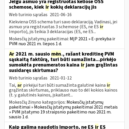
Jeigu asmuo yra registruotas keliose OSS
schemose, kiek
ir
kokių deklaracijų jis
Web turinio sąrašas
2021-06-16
Kiekviena OSS schema turi savo deklaraciją. Vadinasi, jei
asmuo yra registruotas 3 schemose (ES, ne ES
ir
Importo), jis teikia 3 deklaracijas (ES, ne ES...
Mokesčių įstatymų pakeitimai:
MĮP 2021 » E-prekyba ir
PVM nuo 2021 m. liepos 1 d.
Ar
2021 m. sausio
mėn
., rašant kreditinę PVM
sąskaitą faktūrą, turi būti sumažinta...pirkėjo
sumokėta prenumeratos kaina
ir
jam grąžintas
susidaręs skirtumas?
Web turinio sąrašas
2021-01-12
Tai,
ar
pirkėjui turi būti sumažinta galutinė kaina
ir
grąžintas skirtumas, priklauso nuo to dėl kokios kainos
(t. y. galutinės kainos, įskaitant...
Mokesčių žinyno kategorijos:
Mokesčių įstatymų
pakeitimai » Mokesčių įstatymų pakeitimai 2021 metais
» PVM įstatymo 19 straipsnio pakeitimo nuo 2021 m.
sausio 1 d.
Kaip galima naudotis Importo, ne ES
ir
ES