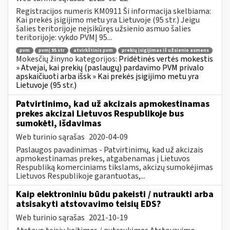
Registracijos numeris KM0911 Ši informacija skelbiama:
Kai prekės įsigijimo metu yra Lietuvoje (95 str.) Jeigu
šalies teritorijoje neįsikūręs užsienio asmuo šalies
teritorijoje: vykdo PVMĮ 95...
pvm
pvmį 95 str
atvirkštinis pvm
prekių įsigijimas iš užsienio asmens
Mokesčių žinyno kategorijos:
Pridėtinės vertės mokestis
» Atvejai, kai prekių (paslaugų) pardavimo PVM privalo
apskaičiuoti arba išsk » Kai prekės įsigijimo metu yra
Lietuvoje (95 str.)
Patvirtinimo, kad už akcizais apmokestinamas
prekes akcizai Lietuvos Respublikoje bus
sumokėti, išdavimas
Web turinio sąrašas
2020-04-09
Paslaugos pavadinimas - Patvirtinimų, kad už akcizais
apmokestinamas prekes, atgabenamas į Lietuvos
Respubliką komerciniams tikslams, akcizų sumokėjimas
Lietuvos Respublikoje garantuotas,...
Kaip elektroniniu būdu pakeisti / nutraukti arba
atsisakyti atstovavimo teisių EDS?
Web turinio sąrašas
2021-10-19