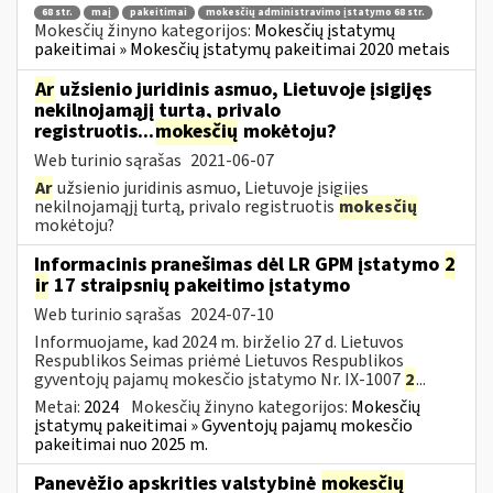
68 str.
maį
pakeitimai
mokesčių administravimo įstatymo 68 str.
Mokesčių žinyno kategorijos:
Mokesčių įstatymų
pakeitimai » Mokesčių įstatymų pakeitimai 2020 metais
Ar
užsienio juridinis asmuo, Lietuvoje įsigijęs
nekilnojamąjį turtą, privalo
registruotis...
mokesčių
mokėtoju?
Web turinio sąrašas
2021-06-07
Ar
užsienio juridinis asmuo, Lietuvoje įsigijęs
nekilnojamąjį turtą, privalo registruotis
mokesčių
mokėtoju?
Informacinis pranešimas dėl LR GPM įstatymo
2
ir
17 straipsnių pakeitimo įstatymo
Web turinio sąrašas
2024-07-10
Informuojame, kad 2024 m. birželio 27 d. Lietuvos
Respublikos Seimas priėmė Lietuvos Respublikos
gyventojų pajamų mokesčio įstatymo Nr. IX-1007
2
...
Metai:
2024
Mokesčių žinyno kategorijos:
Mokesčių
įstatymų pakeitimai » Gyventojų pajamų mokesčio
pakeitimai nuo 2025 m.
Panevėžio apskrities valstybinė
mokesčių