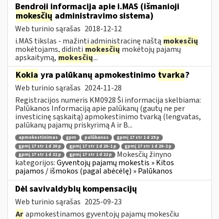
Bendroji informacija apie i.MAS (išmanioji
mokesčių
administravimo sistema)
Web turinio sąrašas
2018-12-12
i.MAS tikslas - mažinti administracinę naštą
mokesčių
mokėtojams, didinti
mokesčių
mokėtojų pajamų
apskaitymą,
mokesčių
...
Kokia
yra palūkanų apmokestinimo
tvarka
?
Web turinio sąrašas
2024-11-28
Registracijos numeris KM0928 Ši informacija skelbiama:
Palūkanos Informaciją apie palūkanų (gautų ne per
investicinę sąskaitą) apmokestinimo tvarką (lengvatas,
palūkanų pajamų priskyrimą A ir B...
apmokestinimas
gpm
palūkanos
gpmį 17 str 1 d 19 p
gpmį 17 str 1 d 20 p
gpmį 17 str 1 d 20-1 p
gpmį 17 str 1 d 20-2 p
Mokesčių žinyno
gpmį 17 str 1 d 21 p
gpmį 17 str 1 d 22 p
kategorijos:
Gyventojų pajamų mokestis » Kitos
pajamos / išmokos (pagal abėcėlę) » Palūkanos
Dėl savivaldybių kompensacijų
Web turinio sąrašas
2025-09-23
Ar
apmokestinamos gyventojų pajamų mokesčiu