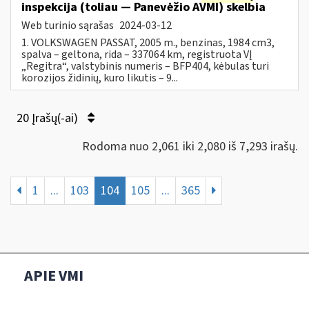
inspekcija (toliau — Panevėžio AVMI) skelbia
Web turinio sąrašas
2024-03-12
1. VOLKSWAGEN PASSAT, 2005 m., benzinas, 1984 cm3,
spalva – geltona, rida – 337064 km, registruota VĮ
„Regitra“, valstybinis numeris – BFP404, kėbulas turi
korozijos židinių, kuro likutis – 9...
20 Įrašų(-ai)
Rodoma nuo 2,061 iki 2,080 iš 7,293 irašų.
1
...
103
104
105
...
365
APIE VMI