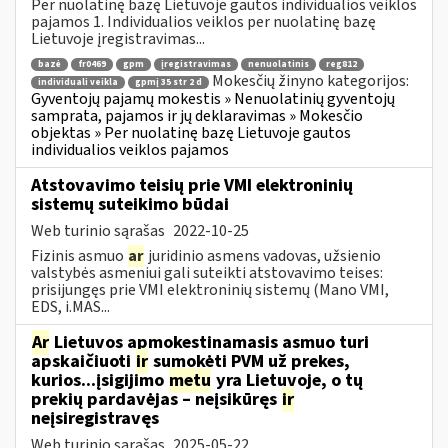
Per nuolatinę bazę Lietuvoje gautos individualios veiklos
pajamos 1. Individualios veiklos per nuolatinę bazę
Lietuvoje įregistravimas...
bazė
fr0469
gpm
įregistravimas
nenuolatinis
reg812
Mokesčių žinyno kategorijos:
individuali veikla
gpmį 35 str 2 d
Gyventojų pajamų mokestis » Nenuolatinių gyventojų
samprata, pajamos ir jų deklaravimas » Mokesčio
objektas » Per nuolatinę bazę Lietuvoje gautos
individualios veiklos pajamos
Atstovavimo teisių prie VMI elektroninių
sistemų suteikimo būdai
Web turinio sąrašas
2022-10-25
Fizinis asmuo
ar
juridinio asmens vadovas, užsienio
valstybės asmeniui gali suteikti atstovavimo teises:
prisijungęs prie VMI elektroninių sistemų (Mano VMI,
EDS, i.MAS...
Ar
Lietuvos apmokestinamasis asmuo turi
apskaičiuoti
ir
sumokėti PVM už prekes,
kurios...įsigijimo
metu
yra Lietuvoje, o tų
prekių pardavėjas – neįsikūręs
ir
neįsiregistravęs
Web turinio sąrašas
2025-05-22