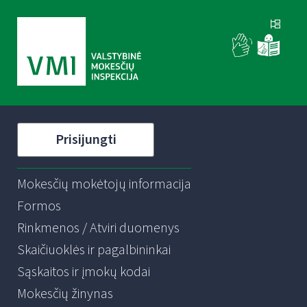
Prisijungti
Mokesčių mokėtojų informacija
Formos
Rinkmenos / Atviri duomenys
Skaičiuoklės ir pagalbininkai
Sąskaitos ir įmokų kodai
Mokesčių žinynas