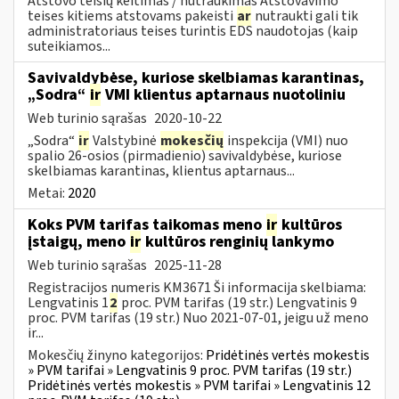
Atstovo teisių keitimas / nutraukimas Atstovavimo
teises kitiems atstovams pakeisti
ar
nutraukti gali tik
administratoriaus teises turintis EDS naudotojas (kaip
suteikiamos...
Savivaldybėse, kuriose skelbiamas karantinas,
„Sodra“
ir
VMI klientus aptarnaus nuotoliniu
Web turinio sąrašas
2020-10-22
„Sodra“
ir
Valstybinė
mokesčių
inspekcija (VMI) nuo
spalio 26-osios (pirmadienio) savivaldybėse, kuriose
skelbiamas karantinas, klientus aptarnaus...
Metai:
2020
Koks PVM tarifas taikomas meno
ir
kultūros
įstaigų, meno
ir
kultūros renginių lankymo
Web turinio sąrašas
2025-11-28
Registracijos numeris KM3671 Ši informacija skelbiama:
Lengvatinis 1
2
proc. PVM tarifas (19 str.) Lengvatinis 9
proc. PVM tarifas (19 str.) Nuo 2021-07-01, jeigu už meno
ir...
Mokesčių žinyno kategorijos:
Pridėtinės vertės mokestis
» PVM tarifai » Lengvatinis 9 proc. PVM tarifas (19 str.)
Pridėtinės vertės mokestis » PVM tarifai » Lengvatinis 12