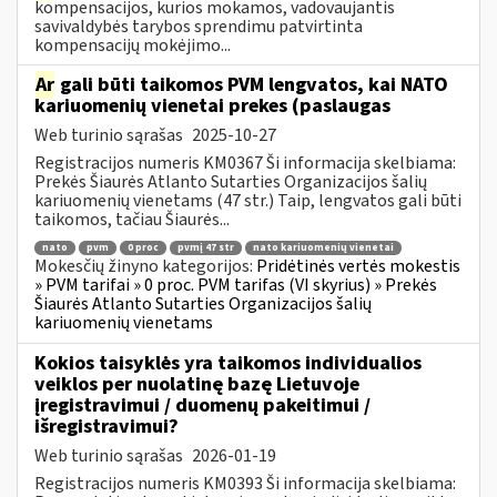
kompensacijos, kurios mokamos, vadovaujantis
savivaldybės tarybos sprendimu patvirtinta
kompensacijų mokėjimo...
Ar
gali būti taikomos PVM lengvatos, kai NATO
kariuomenių vienetai prekes (paslaugas
Web turinio sąrašas
2025-10-27
Registracijos numeris KM0367 Ši informacija skelbiama:
Prekės Šiaurės Atlanto Sutarties Organizacijos šalių
kariuomenių vienetams (47 str.) Taip, lengvatos gali būti
taikomos, tačiau Šiaurės...
nato
pvm
0 proc
pvmį 47 str
nato kariuomenių vienetai
Mokesčių žinyno kategorijos:
Pridėtinės vertės mokestis
» PVM tarifai » 0 proc. PVM tarifas (VI skyrius) » Prekės
Šiaurės Atlanto Sutarties Organizacijos šalių
kariuomenių vienetams
Kokios taisyklės yra taikomos individualios
veiklos per nuolatinę bazę Lietuvoje
įregistravimui / duomenų pakeitimui /
išregistravimui?
Web turinio sąrašas
2026-01-19
Registracijos numeris KM0393 Ši informacija skelbiama: