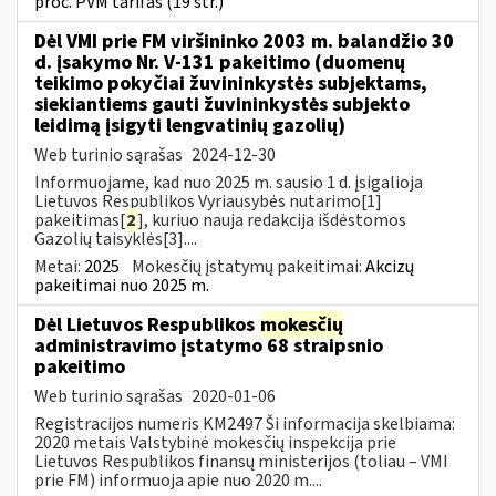
proc. PVM tarifas (19 str.)
Dėl VMI prie FM viršininko 2003 m. balandžio 30
d. įsakymo Nr. V-131 pakeitimo (duomenų
teikimo pokyčiai žuvininkystės subjektams,
siekiantiems gauti žuvininkystės subjekto
leidimą įsigyti lengvatinių gazolių)
Web turinio sąrašas
2024-12-30
Informuojame, kad nuo 2025 m. sausio 1 d. įsigalioja
Lietuvos Respublikos Vyriausybės nutarimo[1]
pakeitimas[
2
], kuriuo nauja redakcija išdėstomos
Gazolių taisyklės[3]....
Metai:
2025
Mokesčių įstatymų pakeitimai:
Akcizų
pakeitimai nuo 2025 m.
Dėl Lietuvos Respublikos
mokesčių
administravimo įstatymo 68 straipsnio
pakeitimo
Web turinio sąrašas
2020-01-06
Registracijos numeris KM2497 Ši informacija skelbiama:
2020 metais Valstybinė mokesčių inspekcija prie
Lietuvos Respublikos finansų ministerijos (toliau – VMI
prie FM) informuoja apie nuo 2020 m....