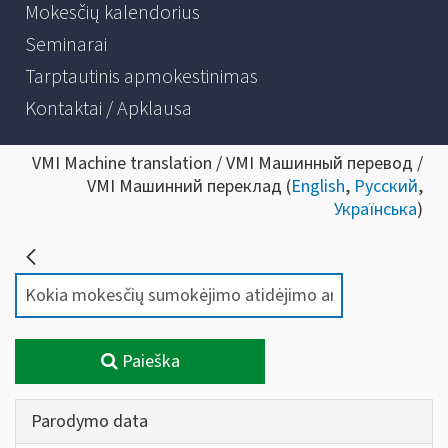
Mokesčių kalendorius
Seminarai
Tarptautinis apmokestinimas
Kontaktai / Apklausa
VMI Machine translation / VMI Машинный перевод /
VMI Машинний переклад (
English
,
Русский
,
Українська
)
Paieška
Parodymo data