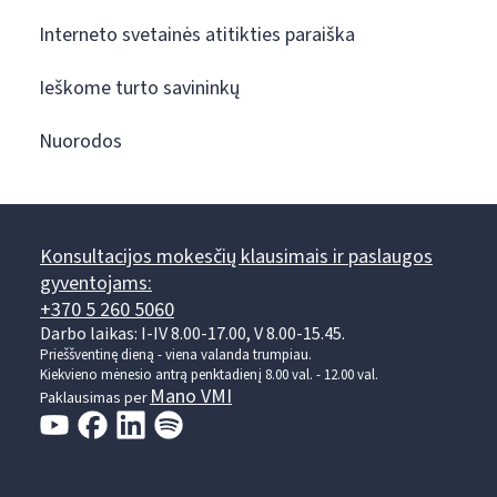
Interneto svetainės atitikties paraiška
Ieškome turto savininkų
Nuorodos
Konsultacijos mokesčių klausimais ir paslaugos
gyventojams:
+370 5 260 5060
Darbo laikas: I-IV 8.00-17.00, V 8.00-15.45.
Prieššventinę dieną - viena valanda trumpiau.
Kiekvieno mėnesio antrą penktadienį 8.00 val. - 12.00 val.
Mano VMI
Paklausimas per