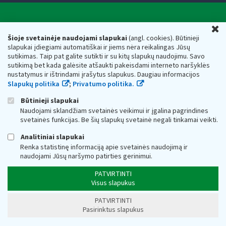
Valstybinė mokesčių inspekcija prie Lietuvos
U
Respublikos finansų ministerijos
Šioje svetainėje naudojami slapukai
(angl. cookies). Būtinieji
slapukai įdiegiami automatiškai ir jiems nėra reikalingas Jūsų
Biudžetinė įstaiga. Juridinio asmens kodas — 188659752,
sutikimas. Taip pat galite sutikti ir su kitų slapukų naudojimu. Savo
adresas: Vasario 16-osios g. 14, 01107 Vilnius, Lietuva, el.paštas:
sutikimą bet kada galėsite atšaukti pakeisdami interneto naršyklės
vmi@vmi.lt
, E. pristatymo dėžutės adresas 188659752
nustatymus ir ištrindami įrašytus slapukus. Daugiau informacijos
Duomenys apie Valstybinę mokesčių inspekciją prie Lietuvos
Slapukų politika
;
Privatumo politika.
Respublikos finansų ministerijos kaupiami ir saugomi Juridinių
asmenų registre
Būtinieji slapukai
Naudojami sklandžiam svetainės veikimui ir įgalina pagrindines
svetainės funkcijas. Be šių slapukų svetainė negali tinkamai veikti.
Analitiniai slapukai
Renka statistinę informaciją apie svetainės naudojimą ir
naudojami Jūsų naršymo patirties gerinimui.
PATVIRTINTI
Visus slapukus
PATVIRTINTI
Pasirinktus slapukus