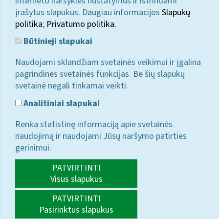
interneto naršyklės nustatymus ir ištrindami
įrašytus slapukus. Daugiau informacijos
Slapukų
politika
;
Privatumo politika.
Būtinieji slapukai
Naudojami sklandžiam svetainės veikimui ir įgalina
pagrindines svetainės funkcijas. Be šių slapukų
svetainė negali tinkamai veikti.
Analitiniai slapukai
Renka statistinę informaciją apie svetainės
naudojimą ir naudojami Jūsų naršymo patirties
gerinimui.
PATVIRTINTI
Visus slapukus
PATVIRTINTI
Pasirinktus slapukus