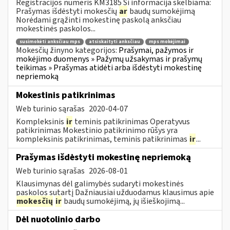
Registracijos numeris KM3185 Ši informacija skelbiama:
Prašymas išdėstyti mokesčių
ar
baudų sumokėjimą
Norėdami grąžinti mokestinę paskolą anksčiau
mokestinės paskolos...
susimokėti anksčiau mps
atsiskaityti anksčiau
mps mokėjimai
Mokesčių žinyno kategorijos:
Prašymai, pažymos ir
mokėjimo duomenys » Pažymų užsakymas ir prašymų
teikimas » Prašymas atidėti arba išdėstyti mokestinę
nepriemoką
Mokestinis patikrinimas
Web turinio sąrašas
2020-04-07
Kompleksinis
ir
teminis patikrinimas Operatyvus
patikrinimas Mokestinio patikrinimo rūšys yra
kompleksinis patikrinimas, teminis patikrinimas
ir
...
Prašymas išdėstyti mokestinę nepriemoką
Web turinio sąrašas
2026-08-01
Klausimynas dėl galimybės sudaryti mokestinės
paskolos sutartį Dažniausiai užduodamus klausimus apie
mokesčių
ir
baudų sumokėjimą, jų išieškojimą...
Dėl nuotolinio darbo