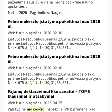
pažeidimais susidūrė vieną įmonę patikrinę Kauno
apskrities...
Metai:
2020
Pagrindinis:
Naujiena
Pelno mokesčio įstatymo pakeitimai nuo 2020
m.
Web turinio sąrašas
2020-02-10
Lietuvos Respublikos Seimas 2019 m. gruodžio 17 d.
priėmė Lietuvos Respublikos pelno mokesčio įstatymo
Nr. IX-675
2
, 4, 1
2
, 14, 30, 31, 55, 561...
Pelno mokesčio įstatymo pakeitimai nuo 2020
m.
Web turinio sąrašas
2020-02-10
Lietuvos Respublikos Seimas 2019 m. gruodžio 17 d.
priėmė Lietuvos Respublikos pelno mokesčio įstatymo
Nr. IX-675
2
, 4, 1
2
, 14, 30, 31, 55, 561...
Pajamų deklaravimui liko savaitė – TOP 5
klausimai
ir
atsakymai
Web turinio sąrašas
2023-04-25
Valstybinė
mokesčių
inspekcija (VMI) primena, kad