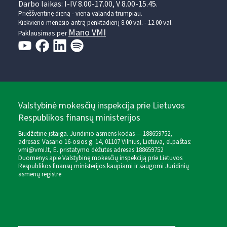
Darbo laikas: I-IV 8.00-17.00, V 8.00-15.45.
Prieššventinę dieną - viena valanda trumpiau.
Kiekvieno mėnesio antrą penktadienį 8.00 val. - 12.00 val.
Mano VMI
Paklausimas per
Valstybinė mokesčių inspekcija prie Lietuvos
Respublikos finansų ministerijos
Biudžetinė įstaiga. Juridinio asmens kodas — 188659752,
adresas: Vasario 16-osios g. 14, 01107 Vilnius, Lietuva, el.paštas:
vmi@vmi.lt
, E. pristatymo dėžutės adresas 188659752
Duomenys apie Valstybinę mokesčių inspekciją prie Lietuvos
Respublikos finansų ministerijos kaupiami ir saugomi Juridinių
asmenų registre