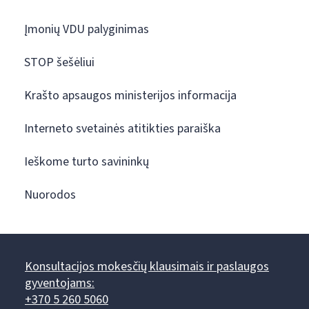
Įmonių VDU palyginimas
STOP šešėliui
Krašto apsaugos ministerijos informacija
Interneto svetainės atitikties paraiška
Ieškome turto savininkų
Nuorodos
Konsultacijos mokesčių klausimais ir paslaugos
gyventojams:
+370 5 260 5060