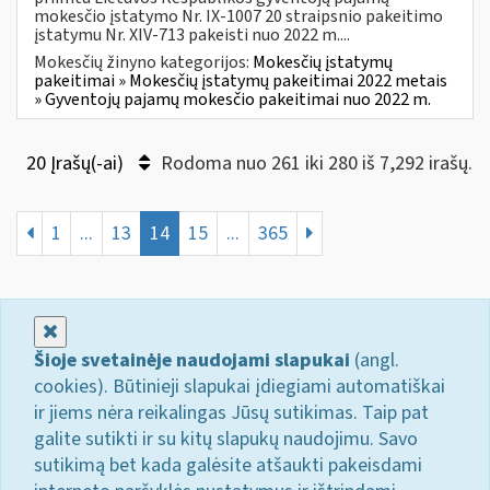
mokesčio įstatymo Nr. IX-1007 20 straipsnio pakeitimo
įstatymu Nr. XIV-713 pakeisti nuo 2022 m....
Mokesčių žinyno kategorijos:
Mokesčių įstatymų
pakeitimai » Mokesčių įstatymų pakeitimai 2022 metais
» Gyventojų pajamų mokesčio pakeitimai nuo 2022 m.
20 Įrašų(-ai)
Rodoma nuo 261 iki 280 iš 7,292 irašų.
1
...
13
14
15
...
365
Uždaryti
Šioje svetainėje naudojami slapukai
(angl.
cookies). Būtinieji slapukai įdiegiami automatiškai
ir jiems nėra reikalingas Jūsų sutikimas. Taip pat
galite sutikti ir su kitų slapukų naudojimu. Savo
sutikimą bet kada galėsite atšaukti pakeisdami