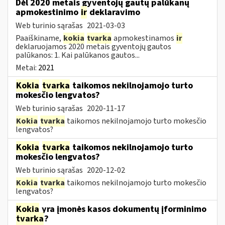
Dėl 2020 metais gyventojų gautų palūkanų
apmokestinimo
ir
deklaravimo
Web turinio sąrašas
2021-03-03
Paaiškiname,
kokia
tvarka
apmokestinamos
ir
deklaruojamos 2020 metais gyventojų gautos
palūkanos: 1. Kai palūkanos gautos...
Metai:
2021
Kokia
tvarka
taikomos nekilnojamojo turto
mokesčio lengvatos?
Web turinio sąrašas
2020-11-17
Kokia
tvarka
taikomos nekilnojamojo turto mokesčio
lengvatos?
Kokia
tvarka
taikomos nekilnojamojo turto
mokesčio lengvatos?
Web turinio sąrašas
2020-12-02
Kokia
tvarka
taikomos nekilnojamojo turto mokesčio
lengvatos?
Kokia
yra įmonės kasos dokumentų įforminimo
tvarka
?