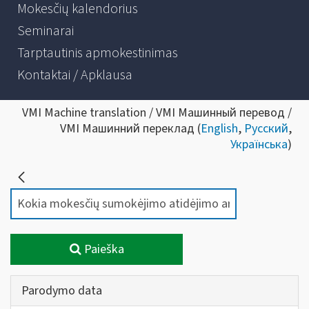
Mokesčių kalendorius
Seminarai
Tarptautinis apmokestinimas
Kontaktai / Apklausa
VMI Machine translation / VMI Машинный перевод /
VMI Машинний переклад (
English
,
Русский
,
Українська
)
Paieška
Parodymo data