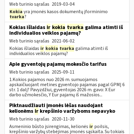
Web turinio sąrašas
2019-03-04
Kokia
yra įmonės kasos dokumentų įforminimo
tvarka
?
Kokias išlaidas
ir
kokia
tvarka
galima atimti iš
individualios veiklos pajamų?
Web turinio sąrašas
2021-06-02
Kokias išlaidas
ir
kokia
tvarka
galima atimti iš
individualios veiklos pajamų?
Apie gyventojų pajamų mokesčio tarifus
Web turinio sąrašas
2025-09-11
1.Kokios pajamos nuo 2026 m. sumuojamos
apskaičiuojant metines gyventojo pajamas pagal GPMĮ 6
str. 1 dalį? Pavyzdžiui, gyventojas 2026 m. gavo: X Eur
darbo užmokesčio, Y Eur pajamų iš mažosios...
Piktnaudžiauti įmonės lėšas naudojant
kelionėms
ir
krepšinio varžyboms nepavyko
Web turinio sąrašas
2020-11-30
Asmeninio būsto įsirengimas, kelionės
ir
poilsis,
krepšinio varžybų stebėjimas įmonės sąskaita. Su tokiais