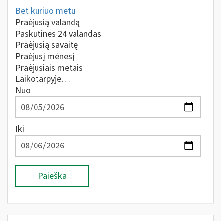
Bet kuriuo metu
Praėjusią valandą
Paskutines 24 valandas
Praėjusią savaitę
Praėjusį mėnesį
Praėjusiais metais
Laikotarpyje…
Nuo
Iki
Paieška