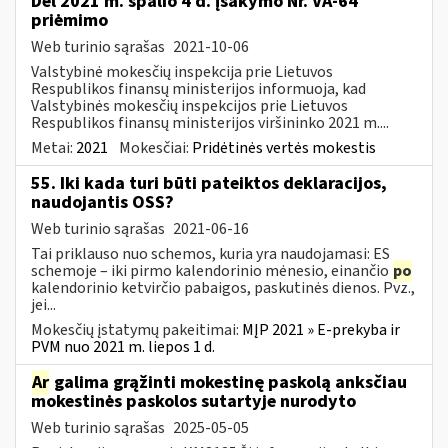
Dėl 2021 m. spalio 4 d. įsakymo Nr. VA-64
priėmimo
Web turinio sąrašas
2021-10-06
Valstybinė mokesčių inspekcija prie Lietuvos
Respublikos finansų ministerijos informuoja, kad
Valstybinės mokesčių inspekcijos prie Lietuvos
Respublikos finansų ministerijos viršininko 2021 m....
Metai:
2021
Mokesčiai:
Pridėtinės vertės mokestis
55. Iki kada turi būti pateiktos deklaracijos,
naudojantis OSS?
Web turinio sąrašas
2021-06-16
Tai priklauso nuo schemos, kuria yra naudojamasi: ES
schemoje – iki pirmo kalendorinio mėnesio, einančio
po
kalendorinio ketvirčio pabaigos, paskutinės dienos. Pvz.,
jei...
Mokesčių įstatymų pakeitimai:
MĮP 2021 » E-prekyba ir
PVM nuo 2021 m. liepos 1 d.
Ar
galima grąžinti mokestinę paskolą anksčiau
mokestinės paskolos sutartyje nurodyto
Web turinio sąrašas
2025-05-05