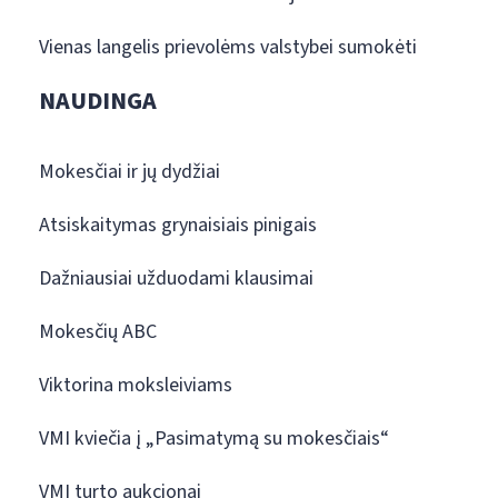
Vienas langelis prievolėms valstybei sumokėti
NAUDINGA
Mokesčiai ir jų dydžiai
Atsiskaitymas grynaisiais pinigais
Dažniausiai užduodami klausimai
Mokesčių ABC
Viktorina moksleiviams
VMI kviečia į „Pasimatymą su mokesčiais“
VMI turto aukcionai