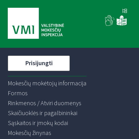
Prisijungti
Mokesčių mokėtojų informacija
Formos
Rinkmenos / Atviri duomenys
Skaičiuoklės ir pagalbininkai
Sąskaitos ir įmokų kodai
Mokesčių žinynas