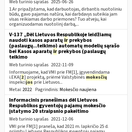
Web turinio sąrašas
2025-06-26
1.Ar pripažįstama, kad darbuotojas, dirbantis nuotoliniu
būdu, gavo pajamas natūra, kai darbdavys suteikia jam
visas reikiamas darbo priemones? Tuo atveju, kai
organizuodamas nuotolinį darbą,...
V-137 „Dėl Lietuvos Respublikoje leidžiamų
naudoti kasos aparatų
ir
prekybos
(paslaugų...teikimo) automatų modelių sąrašo
bei Kasos aparatų
ir
prekybos (paslaugų
teikimo
Web turinio sąrašas
2022-11-09
Informuojame, kad VMI prie FM[1], įgyvendindama
i.EKA[
2
] projektą, priėmė Valstybinės
mokesčių
inspekci
jos
prie Lietuvos...
Metai:
2022
Pagrindinis:
Mokesčio naujiena
Informacinis pranešimas dėl Lietuvos
Respublikos gyventojų pajamų mokesčio
įstatymo 20 straipsnio pakeitimo
Web turinio sąrašas
2021-12-06
VMI prie FM[1] praneša, kad 2021 m. lapkričio 25 d.
priimtu Lietuvos Respublikos gyventojų pajamų