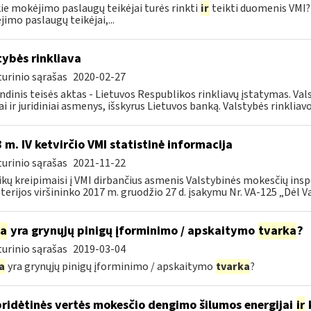
ie mokėjimo paslaugų teikėjai turės rinkti
ir
teikti duomenis VMI? 
imo paslaugų teikėjai,...
tybės rinkliava
urinio sąrašas
2020-02-27
ndinis teisės aktas - Lietuvos Respublikos rinkliavų įstatymas. Va
iai ir juridiniai asmenys, išskyrus Lietuvos banką. Valstybės rinkliavos
 m. IV ketvirčio VMI statistinė informacija
urinio sąrašas
2021-11-22
ikų kreipimaisi į VMI dirbančius asmenis Valstybinės mokesčių insp
terijos viršininko 2017 m. gruodžio 27 d. įsakymu Nr. VA-125 „Dėl Va
ia
yra grynųjų pinigų įforminimo / apskaitymo
tvarka
?
urinio sąrašas
2019-03-04
a
yra grynųjų pinigų įforminimo / apskaitymo
tvarka
?
pridėtinės vertės mokesčio dengimo šilumos energijai
ir