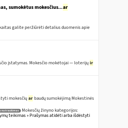
s, sumokėtus mokesčius...
ar
itas galite peržiūrėti detalius duomenis apie
io įstatymas. Mokesčio mokėtojai — loterijų
ir
styti mokesčių
ar
baudų sumokėjimą Mokestinės
Mokesčių žinyno kategorijos:
 nutraukimas
ų teikimas » Prašymas atidėti arba išdėstyti