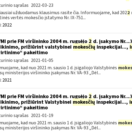
urinio sąrašas
2022-03-23
ausiai užduodamus klausimus rasite čia. Informuojame, kad 202
2
tinės vertės mokesčio įstatymo Nr. IX-751...
:
2022
VMI prie FM viršininko 2004 m. rugsėjo
2
d. įsakymo Nr...
ikinimo, prižiūrint valstybinei
mokesčių
inspekcijai...,
i
irtinimo“ pakeitimo
urinio sąrašas
2021-01-05
muojame, kad nuo 2021 m. sausio 1 d. įsigaliojo Valstybinės
mokes
sų ministerijos viršininko įsakymas Nr. VA-93 „Dėl...
:
2021
VMI prie FM viršininko 2004 m. rugsėjo
2
d. įsakymo Nr...
ikinimo, prižiūrint Valstybinei
mokesčių
inspekcijai...,
i
irtinimo“ pakeitimo
urinio sąrašas
2021-01-19
muojame, kad nuo 2021 m. sausio 1 d. įsigaliojo Valstybinės
mokes
sų ministerijos viršininko įsakymas Nr. VA-93 „Dėl...