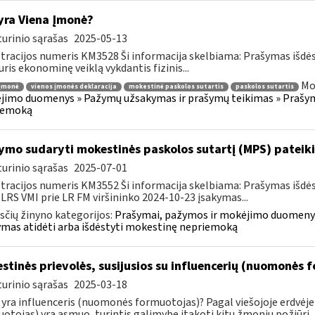
yra Viena Įmonė?
urinio sąrašas
2025-05-13
tracijos numeris KM3528 Ši informacija skelbiama: Prašymas išdė
uris ekonominę veiklą vykdantis fizinis...
Mo
 įmonė
vienos įmonės deklaracija
mokestinė paskolos sutartis
paskolos sutartis
imo duomenys » Pažymų užsakymas ir prašymų teikimas » Prašyma
iemoką
ymo sudaryti mokestinės paskolos sutartį (MPS) pateik
urinio sąrašas
2025-07-01
tracijos numeris KM3552 Ši informacija skelbiama: Prašymas išdė
 LRS VMI prie LR FM viršininko 2024-10-23 įsakymas...
čių žinyno kategorijos:
Prašymai, pažymos ir mokėjimo duomenys
mas atidėti arba išdėstyti mokestinę nepriemoką
stinės prievolės, susijusios su influencerių (nuomonės 
urinio sąrašas
2025-03-18
 yra influenceris (nuomonės formuotojas)? Pagal viešojoje erdvėj
otojas) yra asmuo, turintis galimybę įtakoti kitų žmonių požiūrį..