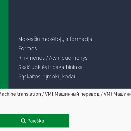
Mokesčių mokėtojų informacija
Formos
Rinkmenos / Atviri duomenys
Skaičiuoklės ir pagalbininkai
Sąskaitos ir įmokų kodai
Machine translation / VMI Машинный перевод / VMI Машин
Paieška