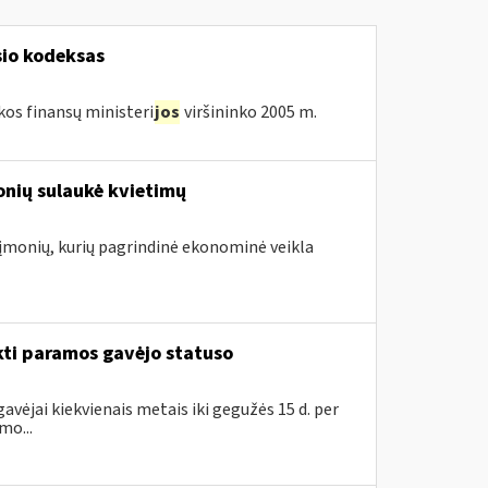
sio kodeksas
kos finansų ministeri
jos
viršininko 2005 m.
onių sulaukė kvietimų
. įmonių, kurių pagrindinė ekonominė veikla
kti paramos gavėjo statuso
avėjai kiekvienais metais iki gegužės 15 d. per
mo...