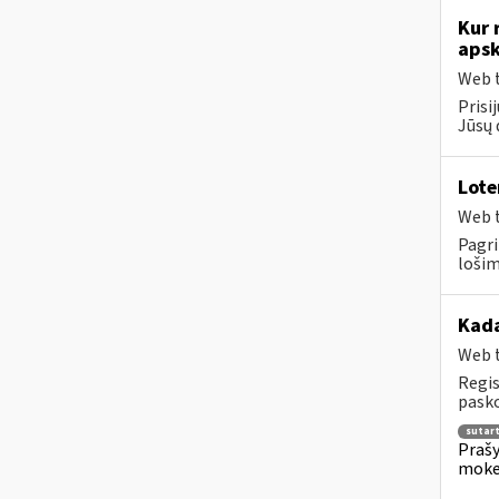
Kur 
apsk
Web t
Prisi
Jūsų 
Lote
Web t
Pagri
lošim
Kada
Web t
Regis
pasko
sutar
Prašy
moke