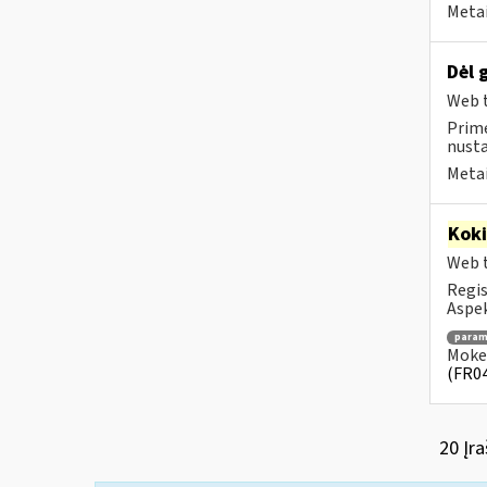
Metai
Dėl 
Web t
Prime
nust
Metai
Kok
Web t
Regis
Aspek
para
Mokes
(FR0
20 Įra