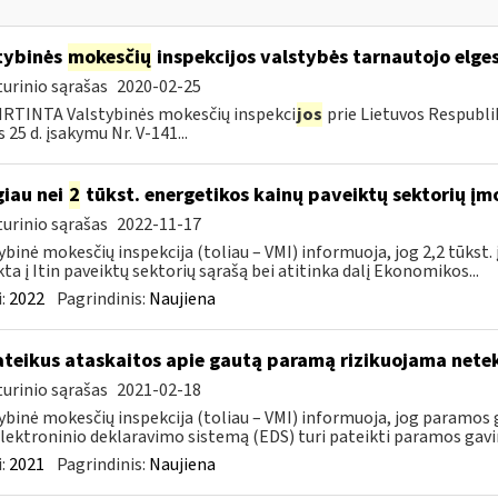
tybinės
mokesčių
inspekcijos valstybės tarnautojo elge
urinio sąrašas
2020-02-25
RTINTA Valstybinės mokesčių inspekci
jos
prie Lietuvos Respubli
 25 d. įsakymu Nr. V-141...
iau nei
2
tūkst. energetikos kainų paveiktų sektorių įm
urinio sąrašas
2022-11-17
ybinė mokesčių inspekcija (toliau – VMI) informuoja, jog 2,2 tūkst
kta į Itin paveiktų sektorių sąrašą bei atitinka dalį Ekonomikos...
:
2022
Pagrindinis:
Naujiena
teikus ataskaitos apie gautą paramą rizikuojama nete
urinio sąrašas
2021-02-18
ybinė mokesčių inspekcija (toliau – VMI) informuoja, jog paramos g
lektroninio deklaravimo sistemą (EDS) turi pateikti paramos gavi
:
2021
Pagrindinis:
Naujiena