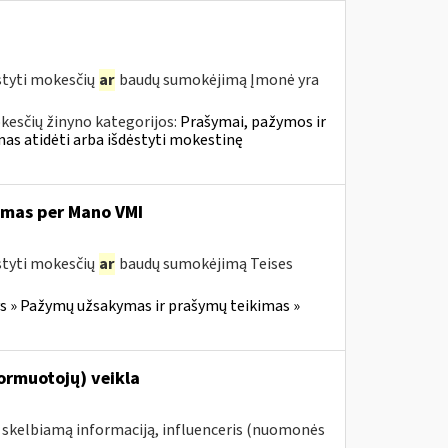
styti mokesčių
ar
baudų sumokėjimą Įmonė yra
kesčių žinyno kategorijos:
Prašymai, pažymos ir
s atidėti arba išdėstyti mokestinę
imas per Mano VMI
styti mokesčių
ar
baudų sumokėjimą Teises
 » Pažymų užsakymas ir prašymų teikimas »
formuotojų) veikla
e skelbiamą informaciją, influenceris (nuomonės
.