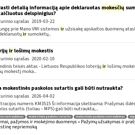
rasti detalią informaciją apie deklaruotas
mokesčių
suma
aičiuotus delspinigius?
urinio sąrašas
2019-03-22
jungę prie Mano VMI sistemos
ir
užsisakę apskaitos duomenų ataska
deklaruotų
ir
sumokėtų...
rijų
ir
lošimų mokestis
urinio sąrašas
2020-02-10
ndinis teisės aktas - Lietuvos Respublikos loterijų
ir
lošimų mokesč
ų mokestį moka...
 mokestinės paskolos sutartis gali būti nutraukta?
urinio sąrašas
2026-04-02
tracijos numeris KM3515 Ši informacija skelbiama: Prašymas išdė
los sutartis (toliau – MPS) gali būti nutraukta,...
ties nutraukimas
mokestinės paskolos sutartis
mokestinės paskolos nutraukimas
mps
mai, pažymos ir mokėjimo duomenys » Pažymų užsakymas ir prašym
stinę nepriemoką