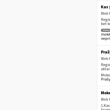
Kas 
Web t
Regis
bet k
viena
mokėj
nepr
Praš
Web t
Regis
aktai
Mokes
Prašy
Moke
Web t
1.Kas
formu