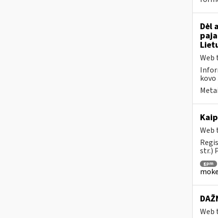
Dėl 
paja
Liet
Web t
Infor
kovo 
Metai
Kaip
Web t
Regis
str.)
gpm
mokes
DAŽN
Web t