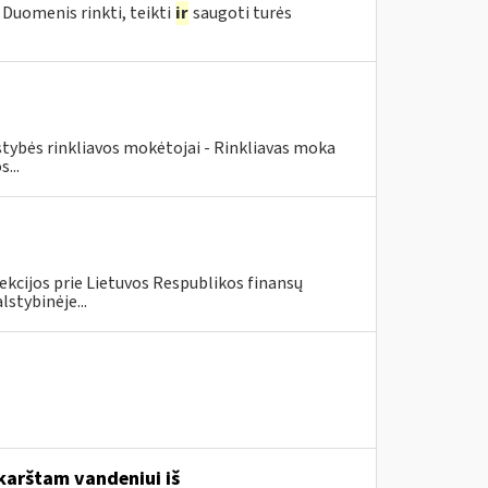
Duomenis rinkti, teikti
ir
saugoti turės
lstybės rinkliavos mokėtojai - Rinkliavas moka
...
ekcijos prie Lietuvos Respublikos finansų
lstybinėje...
karštam vandeniui iš