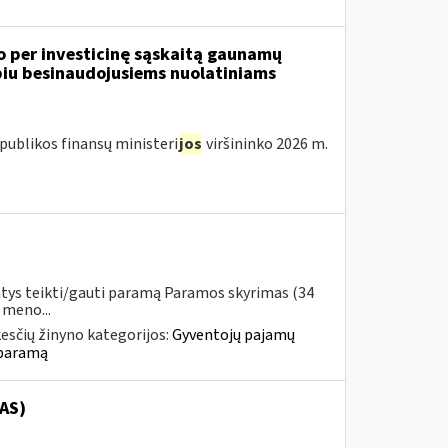
o per investicinę sąskaitą gaunamų
iu besinaudojusiems nuolatiniams
publikos finansų ministeri
jos
viršininko 2026 m.
ntys teikti/gauti paramą Paramos skyrimas (34
 meno...
esčių žinyno kategorijos:
Gyventojų pajamų
 paramą
AS)