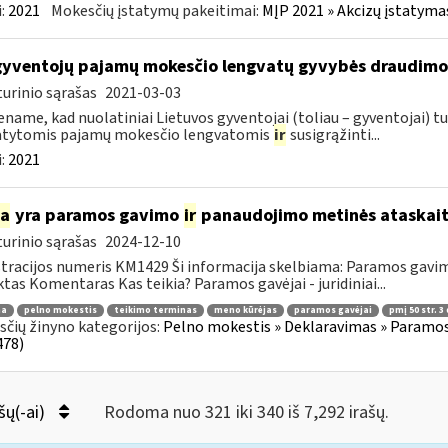
:
2021
Mokesčių įstatymų pakeitimai:
MĮP 2021 » Akcizų įstatyma
gyventojų pajamų mokesčio lengvatų gyvybės draudim
urinio sąrašas
2021-03-03
name, kad nuolatiniai Lietuvos gyventojai (toliau – gyventojai) tu
atytomis pajamų mokesčio lengvatomis
ir
susigrąžinti...
:
2021
ia
yra paramos gavimo
ir
panaudojimo metinės ataskait
urinio sąrašas
2024-12-10
tracijos numeris KM1429 Ši informacija skelbiama: Paramos gav
tas Komentaras Kas teikia? Paramos gavėjai - juridiniai...
ma
pelno mokestis
teikimo terminas
meno kūrėjas
paramos gavėjai
pmį 50 str. 3 
čių žinyno kategorijos:
Pelno mokestis » Deklaravimas » Paramos
478)
šų(-ai)
Rodoma nuo 321 iki 340 iš 7,292 irašų.