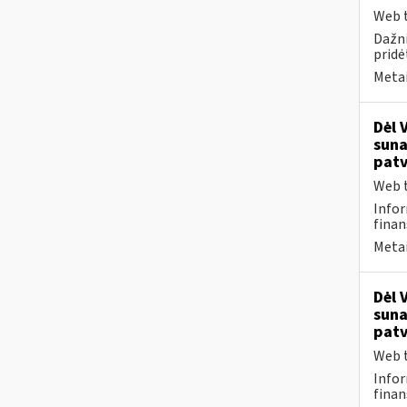
Web t
Dažni
pridė
Metai
Dėl 
suna
patv
Web t
Infor
finan
Metai
Dėl 
suna
patv
Web t
Infor
finan