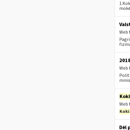
1.Kok
mokėj
Vals
Web t
Pagri
fizin
2018
Web t
Polit
minis
Kok
Web t
Koki
Dėl 