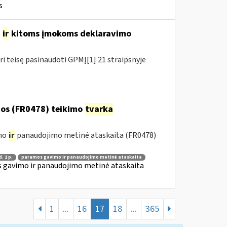
s
o
ir
kitoms įmokoms deklaravimo
ri teisę pasinaudoti GPMĮ[1] 21 straipsnyje
os (FR0478) teikimo
tvarka
imo
ir
panaudojimo metinė ataskaita (FR0478)
d. 2 p.
paramos gavimo ir panaudojimo metinė ataskaita
 gavimo ir panaudojimo metinė ataskaita
1
...
16
17
18
...
365