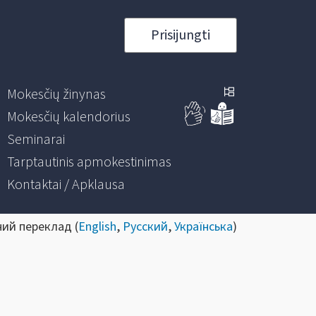
Prisijungti
Mokesčių žinynas
Mokesčių kalendorius
Seminarai
Tarptautinis apmokestinimas
Kontaktai / Apklausa
ний переклад (
English
,
Русский
,
Українська
)