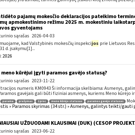
atidėto pajamų mokesčio deklaracijos pateikimo termin
mų apmokestinimo režimu 2025 m. mokestiniu laikotarp
uvos gyventojams
urinio sąrašas
2026-04-03
muojame, kad Valstybinės mokesčių inspekci
jos
prie Lietuvos Res
31 d. įsakymu[1]...
:
2026
 meno kūrėjui įgyti paramos gavėjo statusą?
urinio sąrašas
2023-11-22
tracijos numeris KM0943 Ši informacija skelbiama: Asmenys, gali
 Paramos gavėjais gali būti fiziniai asmenys, kuriems Meno kūrėjo ir
Mok
parama
prašymas
2 proc
meno kūrėjo statusas
paramos gavėjo statusas
tis » Paramos skyrimas (34 str.) » Asmenys, galintys teikti/gauti
IAUSIAI UŽDUODAMI KLAUSIMAI (DUK) (CESOP PROJEKT
urinio sąrašas
2023-06-22