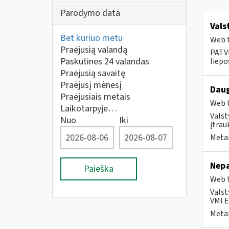
Parodymo data
Vals
Bet kuriuo metu
Web t
Praėjusią valandą
PATVI
Paskutines 24 valandas
liepos
Praėjusią savaitę
Praėjusį mėnesį
Daug
Praėjusiais metais
Web t
Laikotarpyje…
Valst
Nuo
Iki
įtrau
Metai
Nepa
Paieška
Web t
Valst
VMI E
Metai