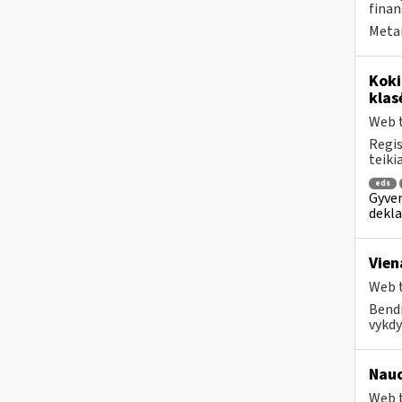
finan
Metai
Kok
klas
Web t
Regis
teiki
eds
Gyven
dekla
Vien
Web t
Bendr
vykdy
Naud
Web t