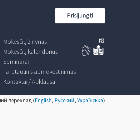
Prisijungti
Mokesčių žinynas
Mokesčių kalendorius
Seminarai
Tarptautinis apmokestinimas
Kontaktai / Apklausa
ний переклад (
English
,
Русский
,
Українська
)