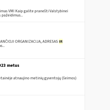
mas VMI Kaip galite pranešti Valstybinei
 pažeidimus...
KANČIOJI ORGANIZACIJA, ADRESAS
IR
...
2023 metus
vetainėje atnaujino metinių gyventojų (šeimos)