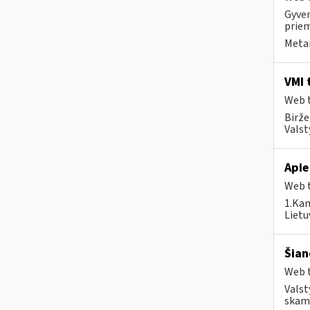
Gyven
priem
Metai
VMI 
Web t
Birže
Valst
Apie
Web t
1.Kam
Lietu
Šian
Web t
Valst
skamb