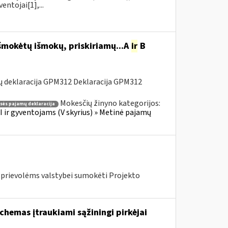
ntojai[1],...
šmokėtų išmokų, priskiriamų...A
ir
B
ų deklaracija GPM312 Deklaracija GPM312
Mokesčių žinyno kategorijos:
asės pajamų deklaracija
 ir gyventojams (V skyrius) » Metinė pajamų
s prievolėms valstybei sumokėti Projekto
chemas įtraukiami sąžiningi pirkėjai