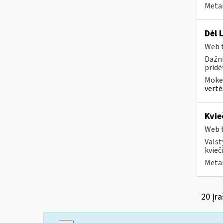
Metai
Dėl 
Web t
Dažni
pridė
Mokes
vertė
Kvie
Web t
Valst
kvieči
Metai
20 Įra