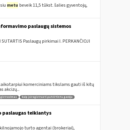
usiu
metu
beveik 11,5 tūkst. šalies gyventojų,
nformavimo paslaugų sistemos
SUTARTIS Paslaugų pirkimai I. PERKANČIOJI
laikotarpiui komerciniams tikslams gauti iš kitų
 akcizų...
egistravimas
kaip įsiregistruoti patvirtintu gavėju
 paslaugas teikiantys
kilnojamojo turto agentai (brokeriai),