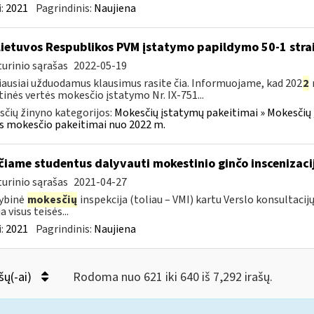
:
2021
Pagrindinis:
Naujiena
Lietuvos Respublikos PVM įstatymo papildymo 50-1 stra
urinio sąrašas
2022-05-19
ausiai užduodamus klausimus rasite čia. Informuojame, kad 202
2
tinės vertės mokesčio įstatymo Nr. IX-751...
čių žinyno kategorijos:
Mokesčių įstatymų pakeitimai » Mokesčių 
s mokesčio pakeitimai nuo 2022 m.
čiame studentus dalyvauti mokestinio ginčo inscenizaci
urinio sąrašas
2021-04-27
ybinė
mokesčių
inspekcija (toliau – VMI) kartu Verslo konsultac
a visus teisės...
:
2021
Pagrindinis:
Naujiena
šų(-ai)
Rodoma nuo 621 iki 640 iš 7,292 irašų.