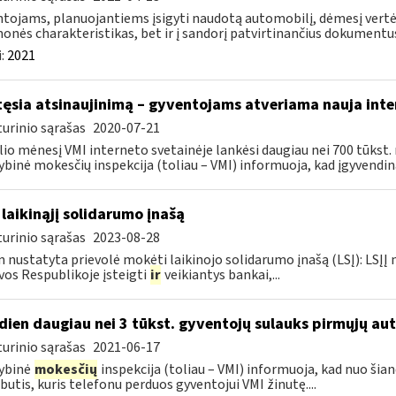
tojams, planuojantiems įsigyti naudotą automobilį, dėmesį vertėt
onės charakteristikas, bet ir į sandorį patvirtinančius dokumentus.
:
2021
tęsia atsinaujinimą – gyventojams atveriama nauja inte
urinio sąrašas
2020-07-21
lio mėnesį VMI interneto svetainėje lankėsi daugiau nei 700 tūkst. n
ybinė mokesčių inspekcija (toliau – VMI) informuoja, kad įgyvendina
 laikinąjį solidarumo įnašą
urinio sąrašas
2023-08-28
 nustatyta prievolė mokėti laikinojo solidarumo įnašą (LSĮ): LSĮĮ
vos Respublikoje įsteigti
ir
veikiantys bankai,...
dien daugiau nei 3 tūkst. gyventojų sulauks pirmųjų a
urinio sąrašas
2021-06-17
ybinė
mokesčių
inspekcija (toliau – VMI) informuoja, kad nuo ši
utis, kuris telefonu perduos gyventojui VMI žinutę....