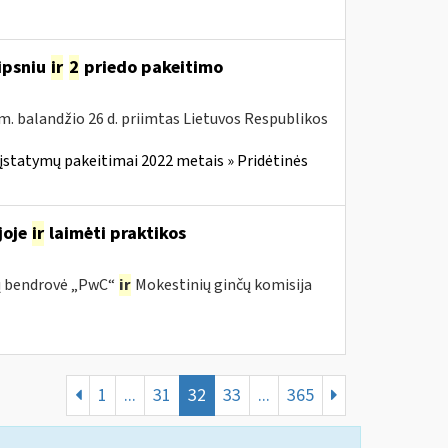
ipsniu
ir
2
priedo pakeitimo
m. balandžio 26 d. priimtas Lietuvos Respublikos
įstatymų pakeitimai 2022 metais » Pridėtinės
joje
ir
laimėti praktikos
ijų bendrovė „PwC“
ir
Mokestinių ginčų komisija
1
...
31
32
33
...
365