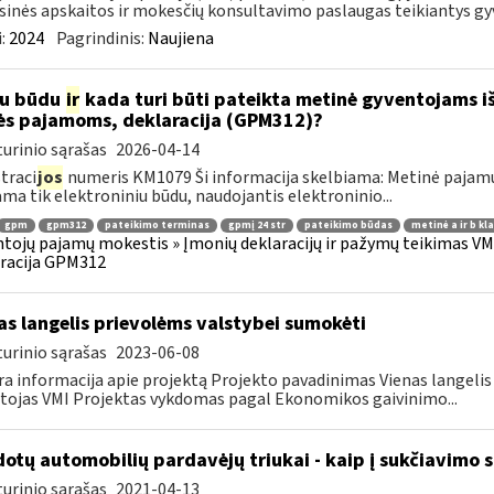
sinės apskaitos ir mokesčių konsultavimo paslaugas teikiantys gyve
:
2024
Pagrindinis:
Naujiena
iu būdu
ir
kada turi būti pateikta metinė gyventojams i
ės pajamoms, deklaracija (GPM312)?
urinio sąrašas
2026-04-14
traci
jos
numeris KM1079 Ši informacija skelbiama: Metinė pajam
ama tik elektroniniu būdu, naudojantis elektroninio...
gpm
gpm312
pateikimo terminas
gpmį 24 str
pateikimo būdas
metinė a ir b kl
tojų pajamų mokestis » Įmonių deklaracijų ir pažymų teikimas VMI
racija GPM312
as langelis prievolėms valstybei sumokėti
urinio sąrašas
2023-06-08
a informacija apie projektą Projekto pavadinimas Vienas langeli
tojas VMI Projektas vykdomas pagal Ekonomikos gaivinimo...
otų automobilių pardavėjų triukai - kaip į sukčiavimo s
urinio sąrašas
2021-04-13