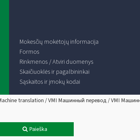
Mokesčių mokėtojų informacija
Formos
Rinkmenos / Atviri duomenys
Skaičiuoklės ir pagalbininkai
Sąskaitos ir įmokų kodai
Machine translation / VMI Машинный перевод / VMI Машин
Paieška