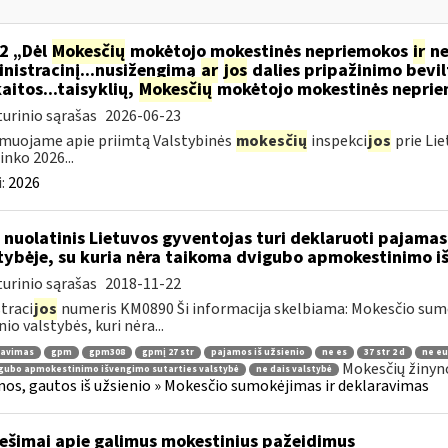
2 „Dėl
Mokesčių
mokėtojo mokestinės nepriemokos
ir
ne
nistracinį...nusižengimą
ar
jos
dalies pripažinimo bevil
aitos...taisyklių,
Mokesčių
mokėtojo mokestinės nepriemo
urinio sąrašas
2026-06-23
muojame apie priimtą Valstybinės
mokesčių
inspekci
jos
prie Lie
inko 2026...
:
2026
 nuolatinis Lietuvos gyventojas turi deklaruoti pajamas 
tybėje, su kuria nėra taikoma dvigubo apmokestinimo i
urinio sąrašas
2018-11-22
traci
jos
numeris KM0890 Ši informacija skelbiama: Mokesčio su
nio valstybės, kuri nėra...
ravimas
gpm
gpm308
gpmį 27 str
pajamos iš užsienio
ne es
37 str 2 d
ne eu
Mokesčių žinyn
gubo apmokestinimo išvengimo sutarties valstybė
ne dais valstybė
os, gautos iš užsienio » Mokesčio sumokėjimas ir deklaravimas
ešimai apie galimus mokestinius pažeidimus