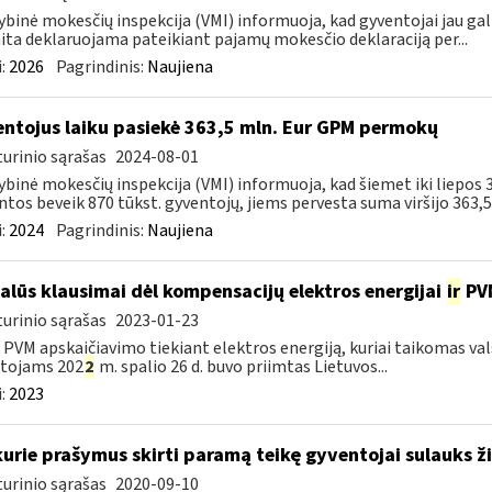
ybinė mokesčių inspekcija (VMI) informuoja, kad gyventojai jau gali
ita deklaruojama pateikiant pajamų mokesčio deklaraciją per...
:
2026
Pagrindinis:
Naujiena
ntojus laiku pasiekė 363,5 mln. Eur GPM permokų
urinio sąrašas
2024-08-01
ybinė mokesčių inspekcija (VMI) informuoja, kad šiemet iki liepo
ntos beveik 870 tūkst. gyventojų, jiems pervesta suma viršijo 363,5 m
:
2024
Pagrindinis:
Naujiena
alūs klausimai dėl kompensacijų elektros energijai
ir
PVM
urinio sąrašas
2023-01-23
l PVM apskaičiavimo tiekiant elektros energiją, kuriai taikomas 
otojams 202
2
m. spalio 26 d. buvo priimtas Lietuvos...
:
2023
kurie prašymus skirti paramą teikę gyventojai sulauks ži
urinio sąrašas
2020-09-10