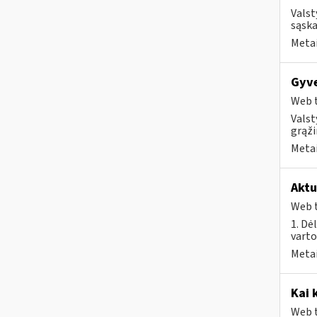
Valst
sąska
Metai
Gyve
Web t
Valst
grąži
Metai
Aktu
Web t
1. Dė
vart
Metai
Kai 
Web t