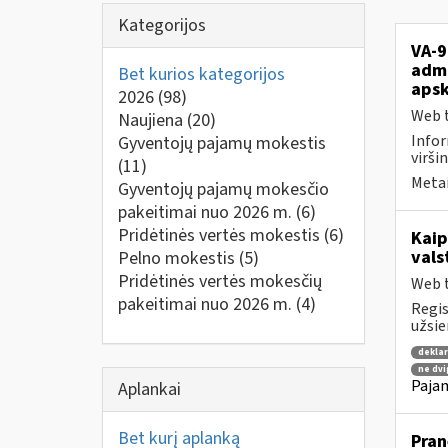
Kategorijos
VA-9
admi
Bet kurios kategorijos
apsk
2026
(98)
Web t
Naujiena
(20)
Infor
Gyventojų pajamų mokestis
viršin
(11)
Metai
Gyventojų pajamų mokesčio
pakeitimai nuo 2026 m.
(6)
Pridėtinės vertės mokestis
(6)
Kaip
vals
Pelno mokestis
(5)
Pridėtinės vertės mokesčių
Web t
pakeitimai nuo 2026 m.
(4)
Regis
užsie
dekla
ne dvi
Pajam
Aplankai
Bet kurį aplanką
Pran