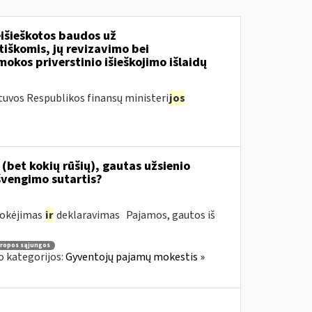
išieškotos baudos už
tiškomis, jų revizavimo bei
kos priverstinio išieškojimo išlaidų
tuvos Respublikos finansų ministeri
jos
(bet kokių rūšių), gautas užsienio
švengimo sutartis?
mokėjimas
ir
deklaravimas Pajamos, gautos iš
ropos sąjungos
o kategorijos:
Gyventojų pajamų mokestis »