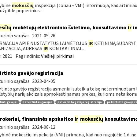
ybinė
mokesčių
inspekcija (toliau – VMI) informuoja, kad artimia
 užpildė popierinius...
sčių
mokėtojų elektroninio švietimo, konsultavimo
ir
i
urinio sąrašas
2021-05-26
RMACIJA APIE NUSTATYTUS LAIMĖTOJUS
IR
KETINIMĄ SUDARYTI 
NIZACIJA, ADRESAS
IR
KONTAKTINIAI...
:
2021
Pagrindinis:
Viešieji pirkimai
irtinto gavėjo registracija
urinio sąrašas
2023-04-05
rtinto gavėjo registracija asmeniui suteikia teisę neterminuotam 
lstybių narių akcizais apmokestinamas prekes, kurioms netaikomas
tinti gavėjai
patvirtintas gavėjas
patvirtinto gavėjo registracija
patvirtinto gavėjo r
rokeriai, finansinės apskaitos
ir
mokesčių
konsultavimo
urinio sąrašas
2024-08-12
ybinė mokesčių inspekcija (VMI) primena, kad nuo rugpjūčio 1 d. ne