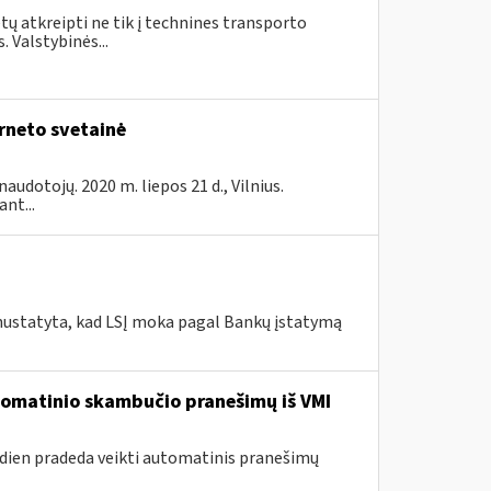
ų atkreipti ne tik į technines transporto
 Valstybinės...
rneto svetainė
audotojų. 2020 m. liepos 21 d., Vilnius.
nt...
 nustatyta, kad LSĮ moka pagal Bankų įstatymą
utomatinio skambučio pranešimų iš VMI
andien pradeda veikti automatinis pranešimų