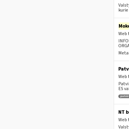
Valst
kurie
Moke
Web t
INFO
ORGA
Metai
Patv
Web t
Patvi
ES va
patvir
NT b
Web t
Valst