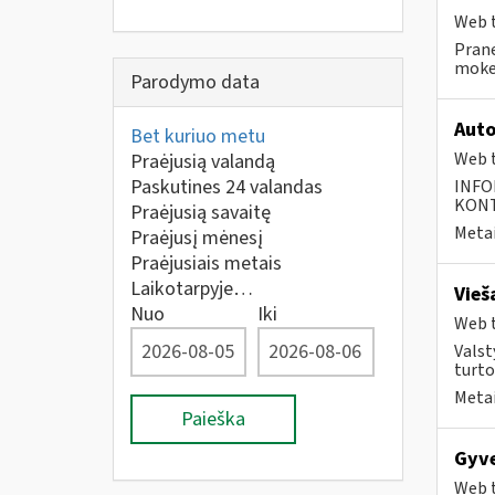
Web t
Prane
mokes
Parodymo data
Auto
Bet kuriuo metu
Web t
Praėjusią valandą
Paskutines 24 valandas
INFO
KONTA
Praėjusią savaitę
Metai
Praėjusį mėnesį
Praėjusiais metais
Laikotarpyje…
Vieš
Nuo
Iki
Web t
Valst
turto
Metai
Paieška
Gyve
Web t