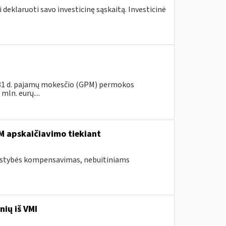
 deklaruoti savo investicinę sąskaitą. Investicinė
s 31 d. pajamų mokesčio (GPM) permokos
ln. eurų....
 apskaičiavimo tiekiant
valstybės kompensavimas, nebuitiniams
nių iš VMI