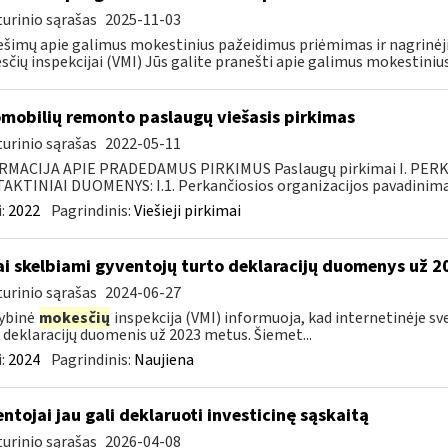
urinio sąrašas
2025-11-03
šimų apie galimus mokestinius pažeidimus priėmimas ir nagrinėji
čių inspekcijai (VMI) Jūs galite pranešti apie galimus mokestinius
mobilių remonto paslaugų viešasis pirkimas
urinio sąrašas
2022-05-11
RMACIJA APIE PRADEDAMUS PIRKIMUS Paslaugų pirkimai I. PER
KTINIAI DUOMENYS: I.1. Perkančiosios organizacijos pavadinimas
:
2022
Pagrindinis:
Viešieji pirkimai
ai skelbiami gyventojų turto deklaracijų duomenys už 
urinio sąrašas
2024-06-27
ybinė
mokesčių
inspekcija (VMI) informuoja, kad internetinėje s
 deklaracijų duomenis už 2023 metus. Šiemet...
:
2024
Pagrindinis:
Naujiena
ntojai jau gali deklaruoti investicinę sąskaitą
urinio sąrašas
2026-04-08