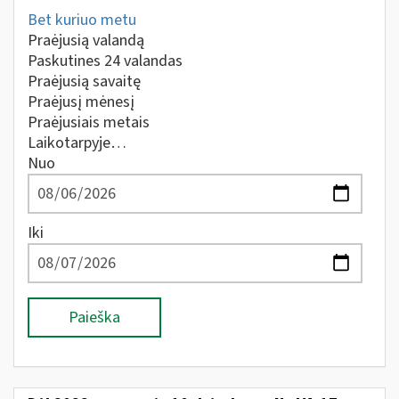
Bet kuriuo metu
Praėjusią valandą
Paskutines 24 valandas
Praėjusią savaitę
Praėjusį mėnesį
Praėjusiais metais
Laikotarpyje…
Nuo
Iki
Paieška