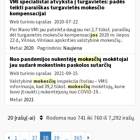
VMI specialistai atvyksta į turgavietes: padės
teikti paraiškas turgavietės mokesčio
kompensacijai
Web turinio sąrašas
2020-07-22
Per Mano VMI jau pateikta daugiau nei 2,7 tūkst. paraiškų
dėl turgavietės mokesčio kompensaci
jos
2020 m. liepos
22 d., Vilnius. Vilniaus apskrities valstybinė mokesčių...
Metai:
2020
Pagrindinis:
Naujiena
Nuo pandemijos nukentėję
mokesčių
mokėtojai
jau sudarė mokestinės paskolos sutarčių
Web turinio sąrašas
2021-09-15
Valstybinė
mokesčių
inspekcija (toliau – VMI)
informuoja, kad 39,2 tūkst.
mokesčių
mokėtojų, kurie
buvo įtraukti į nukentėjusių nuo COVID-19...
Metai:
2021
20 Įrašų(-ai)
Rodoma nuo 741 iki 760 iš 7,292 irašų.
1
...
37
38
39
...
365