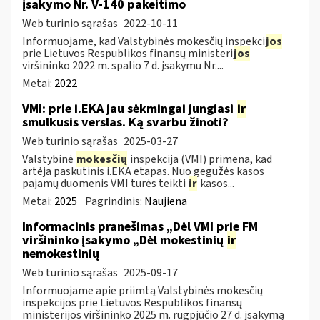
įsakymo Nr. V-140 pakeitimo
Web turinio sąrašas
2022-10-11
Informuojame, kad Valstybinės mokesčių inspekci
jos
prie Lietuvos Respublikos finansų ministeri
jos
viršininko 2022 m. spalio 7 d. įsakymu Nr....
Metai:
2022
VMI: prie i.EKA jau sėkmingai jungiasi
ir
smulkusis verslas. Ką svarbu žinoti?
Web turinio sąrašas
2025-03-27
Valstybinė
mokesčių
inspekcija (VMI) primena, kad
artėja paskutinis i.EKA etapas. Nuo gegužės kasos
pajamų duomenis VMI turės teikti
ir
kasos...
Metai:
2025
Pagrindinis:
Naujiena
Informacinis pranešimas „Dėl VMI prie FM
viršininko įsakymo „Dėl mokestinių
ir
nemokestinių
Web turinio sąrašas
2025-09-17
Informuojame apie priimtą Valstybinės mokesčių
inspekcijos prie Lietuvos Respublikos finansų
ministerijos viršininko 2025 m. rugpjūčio 27 d. įsakymą