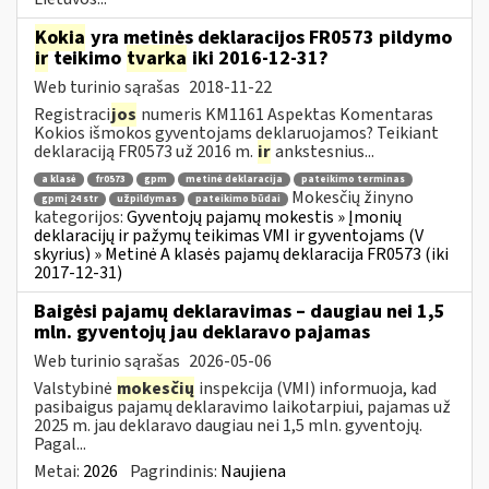
Kokia
yra metinės deklaracijos FR0573 pildymo
ir
teikimo
tvarka
iki 2016-12-31?
Web turinio sąrašas
2018-11-22
Registraci
jos
numeris KM1161 Aspektas Komentaras
Kokios išmokos gyventojams deklaruojamos? Teikiant
deklaraciją FR0573 už 2016 m.
ir
ankstesnius...
a klasė
fr0573
gpm
metinė deklaracija
pateikimo terminas
Mokesčių žinyno
gpmį 24 str
užpildymas
pateikimo būdai
kategorijos:
Gyventojų pajamų mokestis » Įmonių
deklaracijų ir pažymų teikimas VMI ir gyventojams (V
skyrius) » Metinė A klasės pajamų deklaracija FR0573 (iki
2017-12-31)
Baigėsi pajamų deklaravimas – daugiau nei 1,5
mln. gyventojų jau deklaravo pajamas
Web turinio sąrašas
2026-05-06
Valstybinė
mokesčių
inspekcija (VMI) informuoja, kad
pasibaigus pajamų deklaravimo laikotarpiui, pajamas už
2025 m. jau deklaravo daugiau nei 1,5 mln. gyventojų.
Pagal...
Metai:
2026
Pagrindinis:
Naujiena