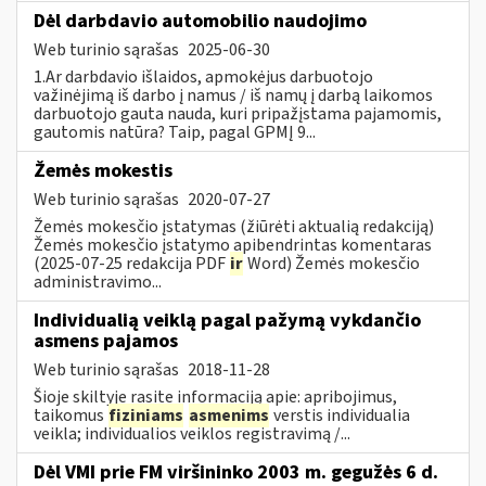
Dėl darbdavio automobilio naudojimo
Web turinio sąrašas
2025-06-30
1.Ar darbdavio išlaidos, apmokėjus darbuotojo
važinėjimą iš darbo į namus / iš namų į darbą laikomos
darbuotojo gauta nauda, kuri pripažįstama pajamomis,
gautomis natūra? Taip, pagal GPMĮ 9...
Žemės mokestis
Web turinio sąrašas
2020-07-27
Žemės mokesčio įstatymas (žiūrėti aktualią redakciją)
Žemės mokesčio įstatymo apibendrintas komentaras
(2025-07-25 redakcija PDF
ir
Word) Žemės mokesčio
administravimo...
Individualią veiklą pagal pažymą vykdančio
asmens pajamos
Web turinio sąrašas
2018-11-28
Šioje skiltyje rasite informaciją apie: apribojimus,
taikomus
fiziniams
asmenims
verstis individualia
veikla; individualios veiklos registravimą /...
Dėl VMI prie FM viršininko 2003 m. gegužės 6 d.