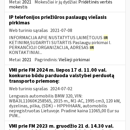
Metai:
2021
Mokesčiai ir jų dydžiai:
Pridėtinės vertės
mokestis
IP telefonijos priežiūros paslaugų viešasis
pirkimas
Web turinio sąrašas
2021-07-08
INFORMACIJA APIE NUSTATYTUS LAIMĖTOJUS
IR
KETINIMĄ SUDARYTI SUTARTIS Paslaugų pirkimai I.
PERKANČIOJI ORGANIZACIJA, ADRESAS
IR
KONTAKTINIAI...
Metai:
2021
Pagrindinis:
Viešieji pirkimai
VMI prie FM 2024 m. liepos 17 d. 11.00 val.
konkurso būdu parduoda valstybei perduotą
transporto priemonę:
Web turinio sąrašas
2024-07-02
Lengvasis automobilis BMW 320, VIN:
WBA3L11060K258565, 2015 m., M1-AC, 1995 cm3, 120 kW,
dyzelinas, pilka, (SDK) – HPPHHAAN, automobilis
neįregistruotas Lietuvoje. Pradinė kaina 11065,00 Eur su
PVM...
VMI prie FM 2023 m. gruodžio 21 d. 14.30 val.