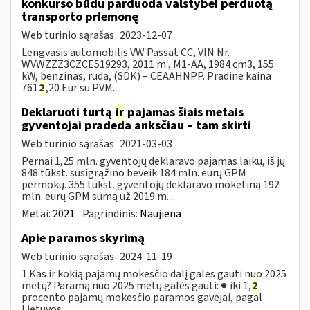
konkurso būdu parduoda valstybei perduotą
transporto priemonę
Web turinio sąrašas
2023-12-07
Lengvasis automobilis VW Passat CC, VIN Nr.
WVWZZZ3CZCE519293, 2011 m., M1-AA, 1984 cm3, 155
kW, benzinas, ruda, (SDK) – CEAAHNPP. Pradinė kaina
761
2
,20 Eur su PVM....
Deklaruoti turtą
ir
pajamas šiais metais
gyventojai pradeda anksčiau – tam skirti
Web turinio sąrašas
2021-03-03
Pernai 1,25 mln. gyventojų deklaravo pajamas laiku, iš jų
848 tūkst. susigrąžino beveik 184 mln. eurų GPM
permokų. 355 tūkst. gyventojų deklaravo mokėtiną 192
mln. eurų GPM sumą už 2019 m....
Metai:
2021
Pagrindinis:
Naujiena
Apie paramos skyrimą
Web turinio sąrašas
2024-11-19
1.Kas ir kokią pajamų mokesčio dalį galės gauti nuo 2025
metų? Paramą nuo 2025 metų galės gauti: ● iki 1,
2
procento pajamų mokesčio paramos gavėjai, pagal
Lietuvos...