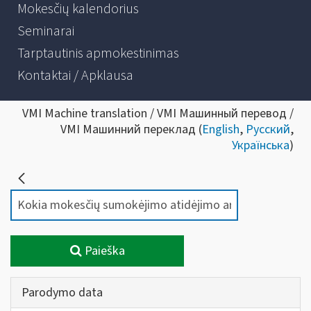
Mokesčių kalendorius
Seminarai
Tarptautinis apmokestinimas
Kontaktai / Apklausa
VMI Machine translation / VMI Машинный перевод /
VMI Машинний переклад (
English
,
Русский
,
Українська
)
Paieška
Parodymo data