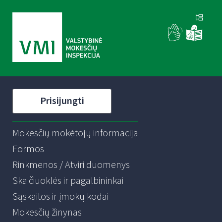
Prisijungti
Mokesčių mokėtojų informacija
Formos
Rinkmenos / Atviri duomenys
Skaičiuoklės ir pagalbininkai
Sąskaitos ir įmokų kodai
Mokesčių žinynas