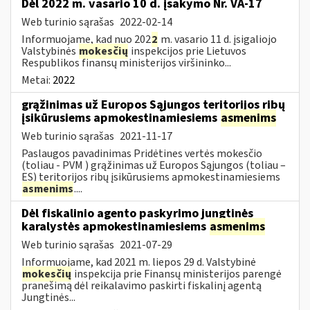
Dėl 2022 m. vasario 10 d. įsakymo Nr. VA-17
Web turinio sąrašas
2022-02-14
Informuojame, kad nuo 202
2
m. vasario 11 d. įsigaliojo
Valstybinės
mokesčių
inspekcijos prie Lietuvos
Respublikos finansų ministerijos viršininko...
Metai:
2022
grąžinimas už Europos Sąjungos teritorijos ribų
įsikūrusiems apmokestinamiesiems
asmenims
Web turinio sąrašas
2021-11-17
Paslaugos pavadinimas Pridėtines vertės mokesčio
(toliau - PVM ) grąžinimas už Europos Sąjungos (toliau –
ES) teritorijos ribų įsikūrusiems apmokestinamiesiems
asmenims
....
Dėl fiskalinio agento paskyrimo jungtinės
karalystės apmokestinamiesiems
asmenims
Web turinio sąrašas
2021-07-29
Informuojame, kad 2021 m. liepos 29 d. Valstybinė
mokesčių
inspekcija prie Finansų ministerijos parengė
pranešimą dėl reikalavimo paskirti fiskalinį agentą
Jungtinės...