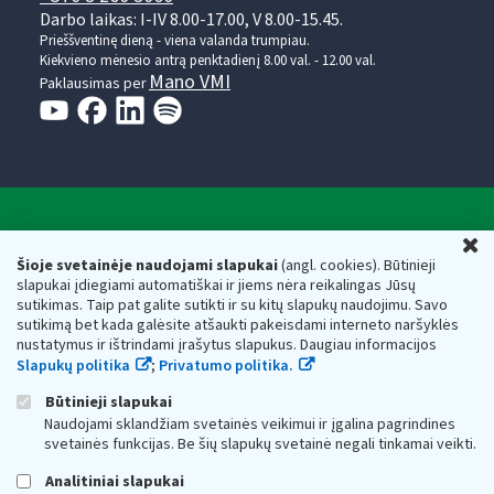
Darbo laikas: I-IV 8.00-17.00, V 8.00-15.45.
Prieššventinę dieną - viena valanda trumpiau.
Kiekvieno mėnesio antrą penktadienį 8.00 val. - 12.00 val.
Mano VMI
Paklausimas per
Valstybinė mokesčių inspekcija prie Lietuvos
U
Respublikos finansų ministerijos
Šioje svetainėje naudojami slapukai
(angl. cookies). Būtinieji
slapukai įdiegiami automatiškai ir jiems nėra reikalingas Jūsų
Biudžetinė įstaiga. Juridinio asmens kodas — 188659752,
sutikimas. Taip pat galite sutikti ir su kitų slapukų naudojimu. Savo
adresas: Vasario 16-osios g. 14, 01107 Vilnius, Lietuva, el.paštas:
sutikimą bet kada galėsite atšaukti pakeisdami interneto naršyklės
vmi@vmi.lt
, E. pristatymo dėžutės adresas 188659752
nustatymus ir ištrindami įrašytus slapukus. Daugiau informacijos
Duomenys apie Valstybinę mokesčių inspekciją prie Lietuvos
Slapukų politika
;
Privatumo politika.
Respublikos finansų ministerijos kaupiami ir saugomi Juridinių
asmenų registre
Būtinieji slapukai
Naudojami sklandžiam svetainės veikimui ir įgalina pagrindines
svetainės funkcijas. Be šių slapukų svetainė negali tinkamai veikti.
Analitiniai slapukai