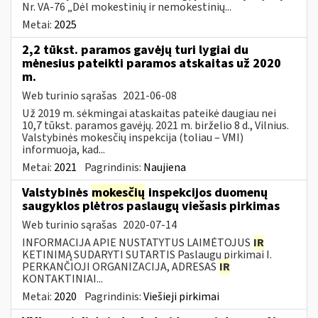
Nr. VA-76 „Dėl mokestinių ir nemokestinių...
Metai:
2025
2,2 tūkst. paramos gavėjų turi lygiai du
mėnesius pateikti paramos atskaitas už 2020
m.
Web turinio sąrašas
2021-06-08
Už 2019 m. sėkmingai ataskaitas pateikė daugiau nei
10,7 tūkst. paramos gavėjų. 2021 m. birželio 8 d., Vilnius.
Valstybinės mokesčių inspekcija (toliau – VMI)
informuoja, kad...
Metai:
2021
Pagrindinis:
Naujiena
Valstybinės
mokesčių
inspekcijos duomenų
saugyklos plėtros paslaugų viešasis pirkimas
Web turinio sąrašas
2020-07-14
INFORMACIJA APIE NUSTATYTUS LAIMĖTOJUS
IR
KETINIMĄ SUDARYTI SUTARTIS Paslaugų pirkimai I.
PERKANČIOJI ORGANIZACIJA, ADRESAS
IR
KONTAKTINIAI...
Metai:
2020
Pagrindinis:
Viešieji pirkimai