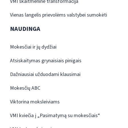
VMI skaitmeninė transformacija
Vienas langelis prievolėms valstybei sumokėti
NAUDINGA
Mokesčiai ir jų dydžiai
Atsiskaitymas grynaisiais pinigais
Dažniausiai užduodami klausimai
Mokesčių ABC
Viktorina moksleiviams
VMI kviečia į „Pasimatymą su mokesčiais“