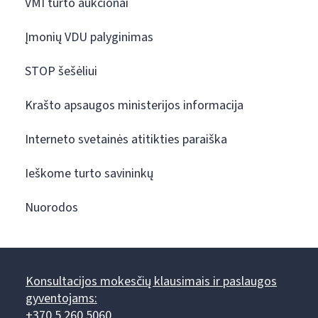
VMI turto aukcionai
Įmonių VDU palyginimas
STOP šešėliui
Krašto apsaugos ministerijos informacija
Interneto svetainės atitikties paraiška
Ieškome turto savininkų
Nuorodos
Konsultacijos mokesčių klausimais ir paslaugos
gyventojams:
+370 5 260 5060