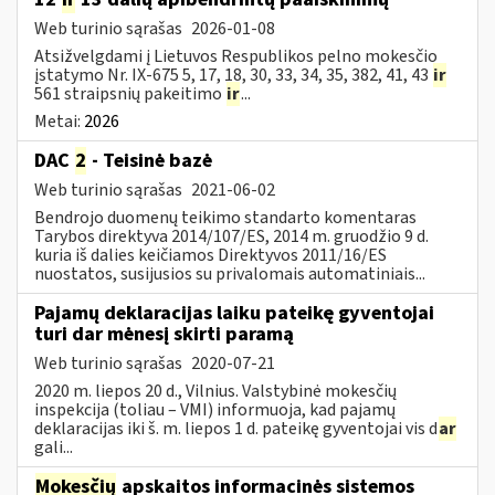
Web turinio sąrašas
2026-01-08
Atsižvelgdami į Lietuvos Respublikos pelno mokesčio
įstatymo Nr. IX-675 5, 17, 18, 30, 33, 34, 35, 382, 41, 43
ir
561 straipsnių pakeitimo
ir
...
Metai:
2026
DAC
2
- Teisinė bazė
Web turinio sąrašas
2021-06-02
Bendrojo duomenų teikimo standarto komentaras
Tarybos direktyva 2014/107/ES, 2014 m. gruodžio 9 d.
kuria iš dalies keičiamos Direktyvos 2011/16/ES
nuostatos, susijusios su privalomais automatiniais...
Pajamų deklaracijas laiku pateikę gyventojai
turi dar mėnesį skirti paramą
Web turinio sąrašas
2020-07-21
2020 m. liepos 20 d., Vilnius. Valstybinė mokesčių
inspekcija (toliau – VMI) informuoja, kad pajamų
deklaracijas iki š. m. liepos 1 d. pateikę gyventojai vis d
ar
gali...
Mokesčių
apskaitos informacinės sistemos