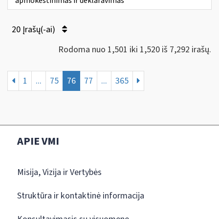
apmokestinimas ir deklaravimas
20 Įrašų(-ai)
Rodoma nuo 1,501 iki 1,520 iš 7,292 irašų.
1
...
75
76
77
...
365
APIE VMI
Misija, Vizija ir Vertybės
Struktūra ir kontaktinė informacija