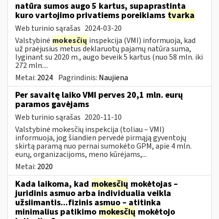
natūra sumos augo 5 kartus, supaprastinta
kuro vartojimo privatiems poreikiams
tvarka
Web turinio sąrašas
2024-03-20
Valstybinė
mokesčių
inspekcija (VMI) informuoja, kad
už praėjusius metus deklaruotų pajamų natūra suma,
lyginant su 2020 m., augo beveik 5 kartus (nuo 58 mln. iki
272 mln....
Metai:
2024
Pagrindinis:
Naujiena
Per savaitę laiko VMI perves 20,1 mln. eurų
paramos gavėjams
Web turinio sąrašas
2020-11-10
Valstybinė mokesčių inspekcija (toliau – VMI)
informuoja, jog šiandien pervedė pirmąją gyventojų
skirtą paramą nuo pernai sumokėto GPM, apie 4 mln.
eurų, organizacijoms, meno kūrėjams,...
Metai:
2020
Kada laikoma, kad
mokesčių
mokėtojas –
juridinis asmuo arba individualia veikla
užsiimantis...fizinis asmuo – atitinka
minimalius patikimo
mokesčių
mokėtojo