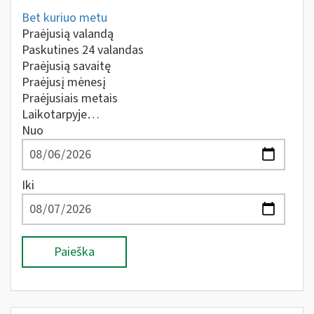
Bet kuriuo metu
Praėjusią valandą
Paskutines 24 valandas
Praėjusią savaitę
Praėjusį mėnesį
Praėjusiais metais
Laikotarpyje…
Nuo
Iki
Paieška