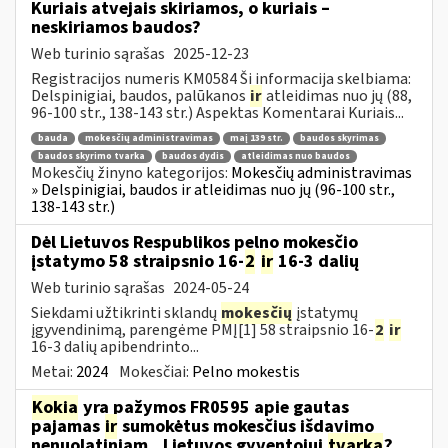
Kuriais atvejais skiriamos, o kuriais –
neskiriamos baudos?
Web turinio sąrašas
2025-12-23
Registracijos numeris KM0584 Ši informacija skelbiama:
Delspinigiai, baudos, palūkanos
ir
atleidimas nuo jų (88,
96-100 str., 138-143 str.) Aspektas Komentarai Kuriais...
bauda
mokesčių administravimas
maį 139 str.
baudos skyrimas
baudos skyrimo tvarka
baudos dydis
atleidimas nuo baudos
Mokesčių žinyno kategorijos:
Mokesčių administravimas
» Delspinigiai, baudos ir atleidimas nuo jų (96-100 str.,
138-143 str.)
Dėl Lietuvos Respublikos pelno mokesčio
įstatymo 58 straipsnio 16-
2
ir
16-3 dalių
Web turinio sąrašas
2024-05-24
Siekdami užtikrinti sklandų
mokesčių
įstatymų
įgyvendinimą, parengėme PMĮ[1] 58 straipsnio 16-
2
ir
16-3 dalių apibendrinto...
Metai:
2024
Mokesčiai:
Pelno mokestis
Kokia
yra pažymos FR0595 apie gautas
pajamas
ir
sumokėtus mokesčius išdavimo
nenuolatiniam...Lietuvos gyventojui
tvarka
?