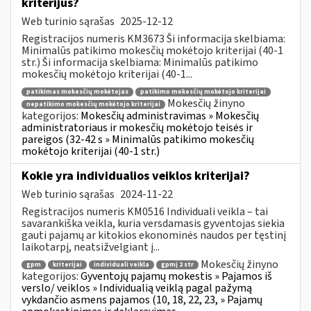
kriterijus?
Web turinio sąrašas
2025-12-12
Registracijos numeris KM3673 Ši informacija skelbiama:
Minimalūs patikimo mokesčių mokėtojo kriterijai (40-1
str.) Ši informacija skelbiama: Minimalūs patikimo
mokesčių mokėtojo kriterijai (40-1...
patikimas mokesčių mokėtojas
patikimo mokesčių mokėtojo kriterijai
Mokesčių žinyno
nepatikimo mokesčių mokėtojo kriterijai
kategorijos:
Mokesčių administravimas » Mokesčių
administratoriaus ir mokesčių mokėtojo teisės ir
pareigos (32-42 s » Minimalūs patikimo mokesčių
mokėtojo kriterijai (40-1 str.)
Kokie yra individualios veiklos kriterijai?
Web turinio sąrašas
2024-11-22
Registracijos numeris KM0516 Individuali veikla – tai
savarankiška veikla, kuria versdamasis gyventojas siekia
gauti pajamų ar kitokios ekonominės naudos per tęstinį
laikotarpį, neatsižvelgiant į...
Mokesčių žinyno
gpm
kriterijai
individuali veikla
gpmį 2 str
kategorijos:
Gyventojų pajamų mokestis » Pajamos iš
verslo/ veiklos » Individualią veiklą pagal pažymą
vykdančio asmens pajamos (10, 18, 22, 23, » Pajamų