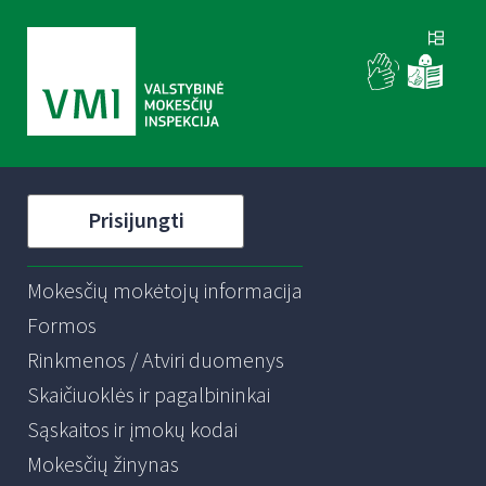
Prisijungti
Mokesčių mokėtojų informacija
Formos
Rinkmenos / Atviri duomenys
Skaičiuoklės ir pagalbininkai
Sąskaitos ir įmokų kodai
Mokesčių žinynas