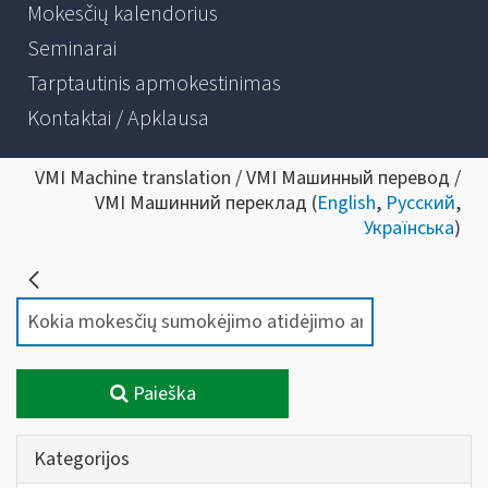
Mokesčių kalendorius
Seminarai
Tarptautinis apmokestinimas
Kontaktai / Apklausa
VMI Machine translation / VMI Машинный перевод /
VMI Машинний переклад (
English
,
Русский
,
Українська
)
Paieška
Kategorijos