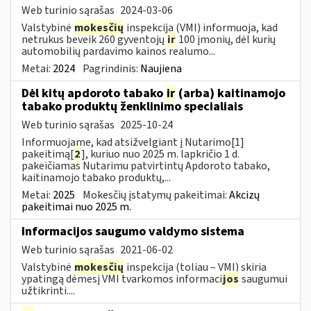
Web turinio sąrašas
2024-03-06
Valstybinė
mokesčių
inspekcija (VMI) informuoja, kad
netrukus beveik 260 gyventojų
ir
100 įmonių, dėl kurių
automobilių pardavimo kainos realumo...
Metai:
2024
Pagrindinis:
Naujiena
Dėl kitų apdoroto tabako
ir
(arba) kaitinamojo
tabako produktų ženklinimo specialiais
Web turinio sąrašas
2025-10-24
Informuojame, kad atsižvelgiant į Nutarimo[1]
pakeitimą[
2
], kuriuo nuo 2025 m. lapkričio 1 d.
pakeičiamas Nutarimu patvirtintų Apdoroto tabako,
kaitinamojo tabako produktų,...
Metai:
2025
Mokesčių įstatymų pakeitimai:
Akcizų
pakeitimai nuo 2025 m.
Informacijos saugumo valdymo sistema
Web turinio sąrašas
2021-06-02
Valstybinė
mokesčių
inspekcija (toliau – VMI) skiria
ypatingą dėmesį VMI tvarkomos informaci
jos
saugumui
užtikrinti....