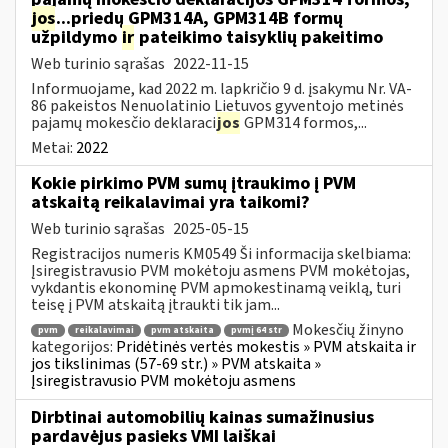
jos
...priedų GPM314A, GPM314B formų
užpildymo
ir
pateikimo taisyklių pakeitimo
Web turinio sąrašas
2022-11-15
Informuojame, kad 2022 m. lapkričio 9 d. įsakymu Nr. VA-
86 pakeistos Nenuolatinio Lietuvos gyventojo metinės
pajamų mokesčio deklaraci
jos
GPM314 formos,...
Metai:
2022
Kokie pirkimo PVM sumų įtraukimo į PVM
atskaitą reikalavimai yra taikomi?
Web turinio sąrašas
2025-05-15
Registracijos numeris KM0549 Ši informacija skelbiama:
Įsiregistravusio PVM mokėtoju asmens PVM mokėtojas,
vykdantis ekonominę PVM apmokestinamą veiklą, turi
teisę į PVM atskaitą įtraukti tik jam...
Mokesčių žinyno
pvm
reikalavimai
pvm atskaita
pvmį 64 str
kategorijos:
Pridėtinės vertės mokestis » PVM atskaita ir
jos tikslinimas (57-69 str.) » PVM atskaita »
Įsiregistravusio PVM mokėtoju asmens
Dirbtinai automobilių kainas sumažinusius
pardavėjus pasieks VMI laiškai