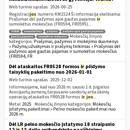
Web turinio sąrašas
2026-06-25
Registraci
jos
numeris KM1524 Ši informacija skelbiama:
Prašymas dėl pažymos apie gautas pajamas
ir
sumokėtus mokesčius (FR0594, FR0595)...
fr0595
nenuolatinis
pažyma
pažyma apie gautas pajamas
Mokesčių žinyno
gautos pajamos
sumokėtas mokestis
kategorijos:
Prašymai, pažymos ir mokėjimo duomenys
» Pažymų užsakymas ir prašymų teikimas » Prašymas dėl
pažymos apie gautas pajamas ir sumokėtus mokesčius
(FR0594, FR
Dėl ataskaitos FR0528 formos
ir
pildymo
taisyklių pakeitimo nuo 2026-01-01
Web turinio sąrašas
2025-12-02
Informuojame, kad nuo 2026 m. sausio 1 d. įsigalios
Asocijuotų asmenų tarpusavio sandorių arba ūkinių
operacijų ataskaitos FR0528 formos
ir
jos
...
Metai:
2025
Mokesčių žinyno kategorijos:
Mokesčių
įstatymų pakeitimai » Pelno mokesčio pakeitimai nuo
2026 m.
Dėl LR pelno mokesčio įstatymo 18 straipsnio
12
ir
13 dalių apibendrintų paaiškinimų