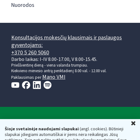
Nuorodos
Konsultacijos mokesčių klausimais ir paslaugos
gyventojams:
+370 5 260 5060
Darbo laikas: I-IV 8.00-17.00, V 8.00-15.45.
Prieššventinę dieną - viena valanda trumpiau.
Kiekvieno mėnesio antrą penktadienį 8.00 val. - 12.00 val.
Mano VMI
Paklausimas per
Valstybinė mokesčių inspekcija prie Lietuvos
U
Respublikos finansų ministerijos
Šioje svetainėje naudojami slapukai
(angl. cookies). Būtinieji
slapukai įdiegiami automatiškai ir jiems nėra reikalingas Jūsų
Biudžetinė įstaiga. Juridinio asmens kodas — 188659752,