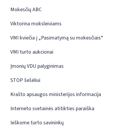
Mokesčių ABC
Viktorina moksleiviams
VMI kviečia į „Pasimatymą su mokesčiais“
VMI turto aukcionai
Įmonių VDU palyginimas
STOP šešėliui
Krašto apsaugos ministerijos informacija
Interneto svetainės atitikties paraiška
Ieškome turto savininkų