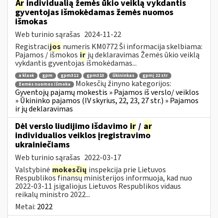
Ar
individualią žemės ūkio veiklą vykdantis
gyventojas išmokėdamas žemės nuomos
išmokas
Web turinio sąrašas
2024-11-22
Registraci
jos
numeris KM0772 Ši informacija skelbiama:
Pajamos / išmokos
ir
jų deklaravimas Žemės ūkio veiklą
vykdantis gyventojas išmokėdamas...
a klasė
gpm
gpm312
gpm313
ūkininkas
gpmį 22 str
Mokesčių žinyno kategorijos:
žemės nuomos išmoka
Gyventojų pajamų mokestis » Pajamos iš verslo/ veiklos
» Ūkininko pajamos (IV skyrius, 22, 23, 27 str.) » Pajamos
ir jų deklaravimas
Dėl verslo liudijimo išdavimo
ir
/
ar
individualios veiklos įregistravimo
ukrainiečiams
Web turinio sąrašas
2022-03-17
Valstybinė
mokesčių
inspekcija prie Lietuvos
Respublikos finansų ministerijos informuoja, kad nuo
2022-03-11 įsigaliojus Lietuvos Respublikos vidaus
reikalų ministro 2022...
Metai:
2022