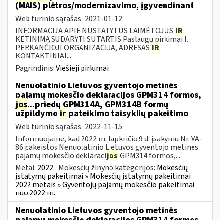
(MAIS) plėtros/modernizavimo, įgyvendinant
Web turinio sąrašas
2021-01-12
INFORMACIJA APIE NUSTATYTUS LAIMĖTOJUS
IR
KETINIMĄ SUDARYTI SUTARTIS Paslaugų pirkimai I.
PERKANČIOJI ORGANIZACIJA, ADRESAS
IR
KONTAKTINIAI...
Pagrindinis:
Viešieji pirkimai
Nenuolatinio Lietuvos gyventojo metinės
pajamų mokesčio deklaracijos GPM314 formos,
jos
...priedų GPM314A, GPM314B formų
užpildymo
ir
pateikimo taisyklių pakeitimo
Web turinio sąrašas
2022-11-15
Informuojame, kad 2022 m. lapkričio 9 d. įsakymu Nr. VA-
86 pakeistos Nenuolatinio Lietuvos gyventojo metinės
pajamų mokesčio deklaraci
jos
GPM314 formos,...
Metai:
2022
Mokesčių žinyno kategorijos:
Mokesčių
įstatymų pakeitimai » Mokesčių įstatymų pakeitimai
2022 metais » Gyventojų pajamų mokesčio pakeitimai
nuo 2022 m.
Nenuolatinio Lietuvos gyventojo metinės
pajamų mokesčio deklaracijos GPM314 formos,