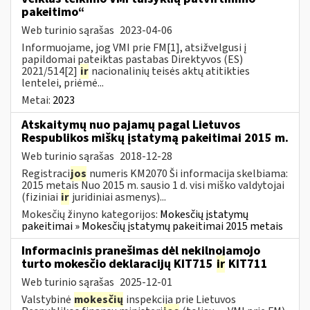
pakeitimo“
Web turinio sąrašas
2023-04-06
Informuojame, jog VMI prie FM[1], atsižvelgusi į
papildomai pateiktas pastabas Direktyvos (ES)
2021/514[2]
ir
nacionalinių teisės aktų atitikties
lentelei, priėmė...
Metai:
2023
Atskaitymų nuo pajamų pagal Lietuvos
Respublikos miškų įstatymą pakeitimai 2015 m.
Web turinio sąrašas
2018-12-28
Registraci
jos
numeris KM2070 Ši informacija skelbiama:
2015 metais Nuo 2015 m. sausio 1 d. visi miško valdytojai
(fiziniai
ir
juridiniai asmenys)...
Mokesčių žinyno kategorijos:
Mokesčių įstatymų
pakeitimai » Mokesčių įstatymų pakeitimai 2015 metais
Informacinis pranešimas dėl nekilnojamojo
turto mokesčio deklaracijų KIT715
ir
KIT711
Web turinio sąrašas
2025-12-01
Valstybinė
mokesčių
inspekcija prie Lietuvos