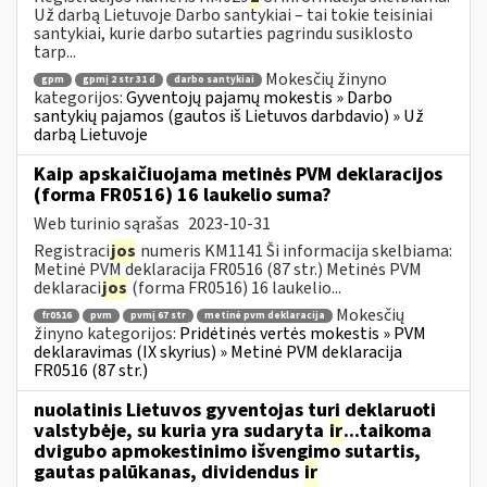
Už darbą Lietuvoje Darbo santykiai – tai tokie teisiniai
santykiai, kurie darbo sutarties pagrindu susiklosto
tarp...
Mokesčių žinyno
gpm
gpmį 2 str 31 d
darbo santykiai
kategorijos:
Gyventojų pajamų mokestis » Darbo
santykių pajamos (gautos iš Lietuvos darbdavio) » Už
darbą Lietuvoje
Kaip apskaičiuojama metinės PVM deklaracijos
(forma FR0516) 16 laukelio suma?
Web turinio sąrašas
2023-10-31
Registraci
jos
numeris KM1141 Ši informacija skelbiama:
Metinė PVM deklaracija FR0516 (87 str.) Metinės PVM
deklaraci
jos
(forma FR0516) 16 laukelio...
Mokesčių
fr0516
pvm
pvmį 67 str
metinė pvm deklaracija
žinyno kategorijos:
Pridėtinės vertės mokestis » PVM
deklaravimas (IX skyrius) » Metinė PVM deklaracija
FR0516 (87 str.)
nuolatinis Lietuvos gyventojas turi deklaruoti
valstybėje, su kuria yra sudaryta
ir
...taikoma
dvigubo apmokestinimo išvengimo sutartis,
gautas palūkanas, dividendus
ir