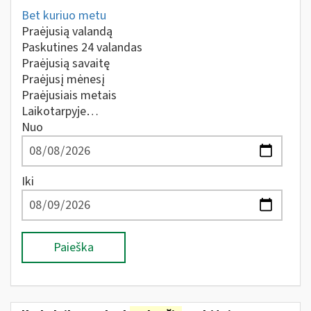
Bet kuriuo metu
Praėjusią valandą
Paskutines 24 valandas
Praėjusią savaitę
Praėjusį mėnesį
Praėjusiais metais
Laikotarpyje…
Nuo
Iki
Paieška