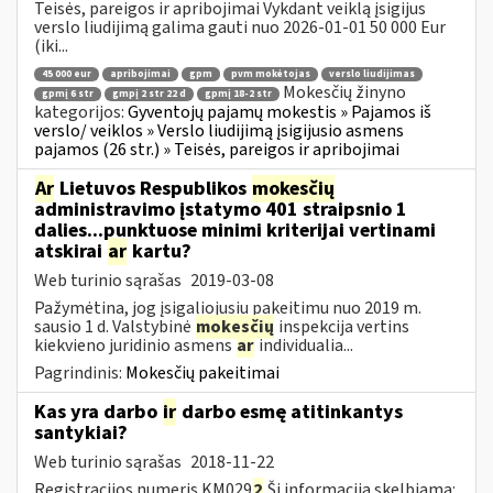
Teisės, pareigos ir apribojimai Vykdant veiklą įsigijus
verslo liudijimą galima gauti nuo 2026-01-01 50 000 Eur
(iki...
45 000 eur
apribojimai
gpm
pvm mokėtojas
verslo liudijimas
Mokesčių žinyno
gpmį 6 str
gmpį 2 str 22 d
gpmį 18-2 str
kategorijos:
Gyventojų pajamų mokestis » Pajamos iš
verslo/ veiklos » Verslo liudijimą įsigijusio asmens
pajamos (26 str.) » Teisės, pareigos ir apribojimai
Ar
Lietuvos Respublikos
mokesčių
administravimo įstatymo 401 straipsnio 1
dalies...punktuose minimi kriterijai vertinami
atskirai
ar
kartu?
Web turinio sąrašas
2019-03-08
Pažymėtina, jog įsigaliojusiu pakeitimu nuo 2019 m.
sausio 1 d. Valstybinė
mokesčių
inspekcija vertins
kiekvieno juridinio asmens
ar
individualia...
Pagrindinis:
Mokesčių pakeitimai
Kas yra darbo
ir
darbo esmę atitinkantys
santykiai?
Web turinio sąrašas
2018-11-22
Registracijos numeris KM029
2
Ši informacija skelbiama: