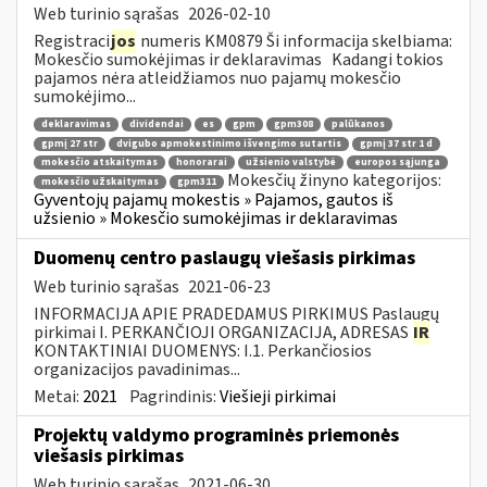
Web turinio sąrašas
2026-02-10
Registraci
jos
numeris KM0879 Ši informacija skelbiama:
Mokesčio sumokėjimas ir deklaravimas Kadangi tokios
pajamos nėra atleidžiamos nuo pajamų mokesčio
sumokėjimo...
deklaravimas
dividendai
es
gpm
gpm308
palūkanos
gpmį 27 str
dvigubo apmokestinimo išvengimo sutartis
gpmį 37 str 1 d
mokesčio atskaitymas
honorarai
užsienio valstybė
europos sąjunga
Mokesčių žinyno kategorijos:
mokesčio užskaitymas
gpm311
Gyventojų pajamų mokestis » Pajamos, gautos iš
užsienio » Mokesčio sumokėjimas ir deklaravimas
Duomenų centro paslaugų viešasis pirkimas
Web turinio sąrašas
2021-06-23
INFORMACIJA APIE PRADEDAMUS PIRKIMUS Paslaugų
pirkimai I. PERKANČIOJI ORGANIZACIJA, ADRESAS
IR
KONTAKTINIAI DUOMENYS: I.1. Perkančiosios
organizacijos pavadinimas...
Metai:
2021
Pagrindinis:
Viešieji pirkimai
Projektų valdymo programinės priemonės
viešasis pirkimas
Web turinio sąrašas
2021-06-30