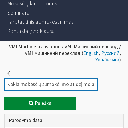
Mokesčių kalendorius
Seminarai
Tarptautinis apmokestinimas
Kontaktai / Apklausa
VMI Machine translation / VMI Машинный перевод /
VMI Машинний переклад (
English
,
Русский
,
Українська
)
Paieška
Parodymo data