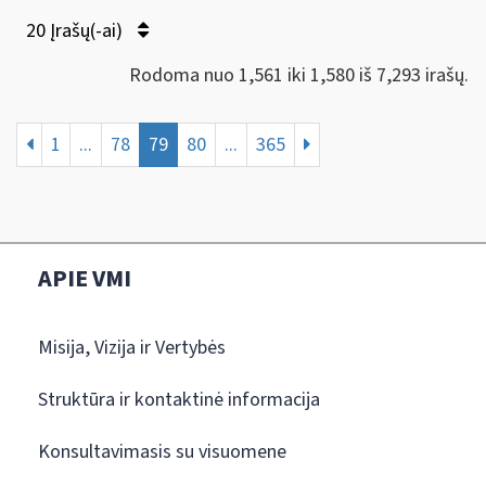
20 Įrašų(-ai)
Rodoma nuo 1,561 iki 1,580 iš 7,293 irašų.
1
...
78
79
80
...
365
APIE VMI
Misija, Vizija ir Vertybės
Struktūra ir kontaktinė informacija
Konsultavimasis su visuomene