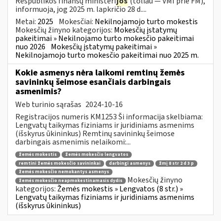
Respublikos finansų ministeri
jos
(toliau — VMI prie FM),
informuoja, jog 2025 m. lapkričio 28 d....
Metai:
2025
Mokesčiai:
Nekilnojamojo turto mokestis
Mokesčių žinyno kategorijos:
Mokesčių įstatymų
pakeitimai » Nekilnojamo turto mokesčio pakeitimai
nuo 2026
Mokesčių įstatymų pakeitimai »
Nekilnojamojo turto mokesčio pakeitimai nuo 2025 m.
Kokie asmenys nėra laikomi remtinų žemės
savininkų šeimose esančiais darbingais
asmenimis?
Web turinio sąrašas
2024-10-16
Registracijos numeris KM1253 Ši informacija skelbiama:
Lengvatų taikymas fiziniams ir juridiniams asmenims
(išskyrus ūkininkus) Remtinų savininkų šeimose
darbingais asmenimis nelaikomi:...
žemės mokestis
žemės mokesčio lengvatos
remtini žemės mokesčio savininkai
darbingi asmenys
žmį 8 str 2 d 3 p
žemės mokesčio nemokantys asmenys
Mokesčių žinyno
žemės mokesčio neapmokestinamasis dydis
kategorijos:
Žemės mokestis » Lengvatos (8 str.) »
Lengvatų taikymas fiziniams ir juridiniams asmenims
(išskyrus ūkininkus)