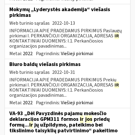
Mokymų „Lyderystės akademija“ viešasis
pirkimas
Web turinio sąrašas
2022-10-13
INFORMACIJA APIE PRADEDAMUS PIRKIMUS Paslaugų
pirkimai I. PERKANČIOJI ORGANIZACIJA, ADRESAS
IR
KONTAKTINIAI DUOMENYS: I.1. Perkančiosios
organizacijos pavadinimas...
Metai:
2022
Pagrindinis:
Viešieji pirkimai
Biuro baldų viešasis pirkimas
Web turinio sąrašas
2022-10-31
INFORMACIJA APIE PRADEDAMUS PIRKIMUS Prekių
pirkimai I. PERKANČIOJI ORGANIZACIJA, ADRESAS
IR
KONTAKTINIAI DUOMENYS: I.1. Perkančiosios
organizacijos pavadinimas...
Metai:
2022
Pagrindinis:
Viešieji pirkimai
VA-93 „Dėl Pavyzdinės pajamų mokesčio
deklaracijos GPM311 formos
ir
jos
priedų
formų...
ir
jų užpildymo, pateikimo bei
tikslinimo taisyklių patvirtinimo“ pakeitimo