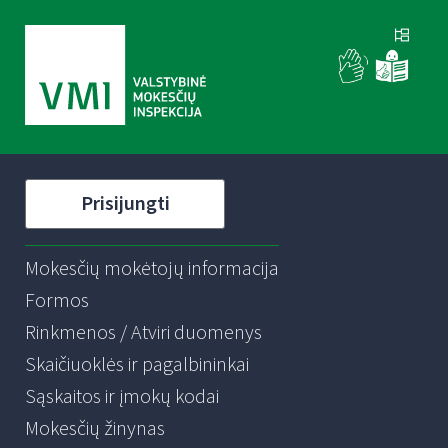
Prisijungti
Mokesčių mokėtojų informacija
Formos
Rinkmenos / Atviri duomenys
Skaičiuoklės ir pagalbininkai
Sąskaitos ir įmokų kodai
Mokesčių žinynas