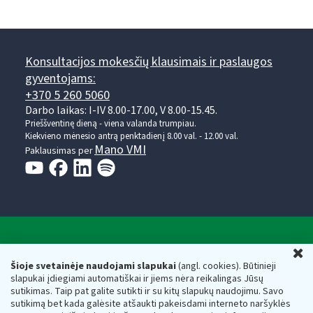
Konsultacijos mokesčių klausimais ir paslaugos
gyventojams:
+370 5 260 5060
Darbo laikas: I-IV 8.00-17.00, V 8.00-15.45.
Prieššventinę dieną - viena valanda trumpiau.
Kiekvieno mėnesio antrą penktadienį 8.00 val. - 12.00 val.
Mano VMI
Paklausimas per
Valstybinė mokesčių inspekcija prie Lietuvos
U
Respublikos finansų ministerijos
Šioje svetainėje naudojami slapukai
(angl. cookies). Būtinieji
slapukai įdiegiami automatiškai ir jiems nėra reikalingas Jūsų
Biudžetinė įstaiga. Juridinio asmens kodas — 188659752,
sutikimas. Taip pat galite sutikti ir su kitų slapukų naudojimu. Savo
adresas: Vasario 16-osios g. 14, 01107 Vilnius, Lietuva, el.paštas:
sutikimą bet kada galėsite atšaukti pakeisdami interneto naršyklės
vmi@vmi.lt
, E. pristatymo dėžutės adresas 188659752