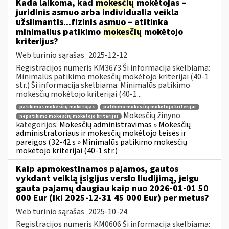
Kada laikoma, kad
mokesčių
mokėtojas –
juridinis asmuo arba individualia veikla
užsiimantis...fizinis asmuo – atitinka
minimalius patikimo
mokesčių
mokėtojo
kriterijus?
Web turinio sąrašas
2025-12-12
Registracijos numeris KM3673 Ši informacija skelbiama:
Minimalūs patikimo mokesčių mokėtojo kriterijai (40-1
str.) Ši informacija skelbiama: Minimalūs patikimo
mokesčių mokėtojo kriterijai (40-1...
patikimas mokesčių mokėtojas
patikimo mokesčių mokėtojo kriterijai
Mokesčių žinyno
nepatikimo mokesčių mokėtojo kriterijai
kategorijos:
Mokesčių administravimas » Mokesčių
administratoriaus ir mokesčių mokėtojo teisės ir
pareigos (32-42 s » Minimalūs patikimo mokesčių
mokėtojo kriterijai (40-1 str.)
Kaip apmokestinamos pajamos, gautos
vykdant veiklą įsigijus verslo liudijimą, jeigu
gauta pajamų daugiau kaip nuo 2026-01-01 50
000 Eur (iki 2025-12-31 45 000 Eur) per metus?
Web turinio sąrašas
2025-10-24
Registracijos numeris KM0606 Ši informacija skelbiama: