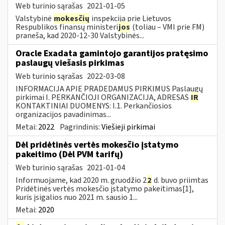
Web turinio sąrašas
2021-01-05
Valstybinė
mokesčių
inspekcija prie Lietuvos
Respublikos finansų ministeri
jos
(toliau – VMI prie FM)
praneša, kad 2020-12-30 Valstybinės...
Oracle Exadata gamintojo garantijos pratęsimo
paslaugų viešasis pirkimas
Web turinio sąrašas
2022-03-08
INFORMACIJA APIE PRADEDAMUS PIRKIMUS Paslaugų
pirkimai I. PERKANČIOJI ORGANIZACIJA, ADRESAS
IR
KONTAKTINIAI DUOMENYS: I.1. Perkančiosios
organizacijos pavadinimas...
Metai:
2022
Pagrindinis:
Viešieji pirkimai
Dėl pridėtinės vertės mokesčio įstatymo
pakeitimo (Dėl PVM tarifų)
Web turinio sąrašas
2021-01-04
Informuojame, kad 2020 m. gruodžio 2
2
d. buvo priimtas
Pridėtinės vertės mokesčio įstatymo pakeitimas[1],
kuris įsigalios nuo 2021 m. sausio 1...
Metai:
2020