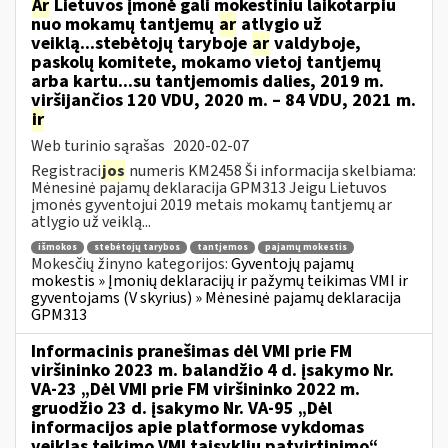
Ar
Lietuvos įmonė gali mokestiniu laikotarpiu
nuo mokamų tantjemų
ar
atlygio už
veiklą...stebėtojų taryboje
ar
valdyboje,
paskolų komitete, mokamo vietoj tantjemų
arba kartu...su tantjemomis dalies, 2019 m.
viršijančios 120 VDU, 2020 m. – 84 VDU, 2021 m.
ir
Web turinio sąrašas
2020-02-07
Registraci
jos
numeris KM2458 Ši informacija skelbiama:
Mėnesinė pajamų deklaracija GPM313 Jeigu Lietuvos
įmonės gyventojui 2019 metais mokamų tantjemų ar
atlygio už veiklą...
išmokos
stebėtojų tarybos
tantjemos
pajamų mokestis
Mokesčių žinyno kategorijos:
Gyventojų pajamų
mokestis » Įmonių deklaracijų ir pažymų teikimas VMI ir
gyventojams (V skyrius) » Mėnesinė pajamų deklaracija
GPM313
Informacinis pranešimas dėl VMI prie FM
viršininko 2023 m. balandžio 4 d. įsakymo Nr.
VA-23 „Dėl VMI prie FM viršininko 2022 m.
gruodžio 23 d. įsakymo Nr. VA-95 „Dėl
informacijos apie platformose vykdomas
veiklas teikimo VMI taisyklių patvirtinimo“