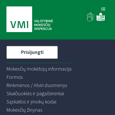
Prisijungti
Mokesčių mokėtojų informacija
Formos
Rinkmenos / Atviri duomenys
Skaičiuoklės ir pagalbininkai
Sąskaitos ir įmokų kodai
Mokesčių žinynas