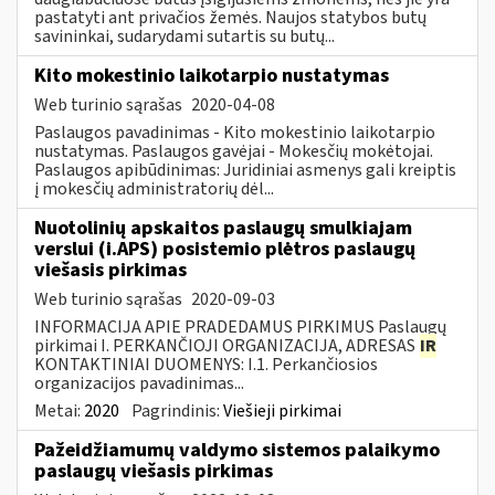
pastatyti ant privačios žemės. Naujos statybos butų
savininkai, sudarydami sutartis su butų...
Kito mokestinio laikotarpio nustatymas
Web turinio sąrašas
2020-04-08
Paslaugos pavadinimas - Kito mokestinio laikotarpio
nustatymas. Paslaugos gavėjai - Mokesčių mokėtojai.
Paslaugos apibūdinimas: Juridiniai asmenys gali kreiptis
į mokesčių administratorių dėl...
Nuotolinių apskaitos paslaugų smulkiajam
verslui (i.APS) posistemio plėtros paslaugų
viešasis pirkimas
Web turinio sąrašas
2020-09-03
INFORMACIJA APIE PRADEDAMUS PIRKIMUS Paslaugų
pirkimai I. PERKANČIOJI ORGANIZACIJA, ADRESAS
IR
KONTAKTINIAI DUOMENYS: I.1. Perkančiosios
organizacijos pavadinimas...
Metai:
2020
Pagrindinis:
Viešieji pirkimai
Pažeidžiamumų valdymo sistemos palaikymo
paslaugų viešasis pirkimas