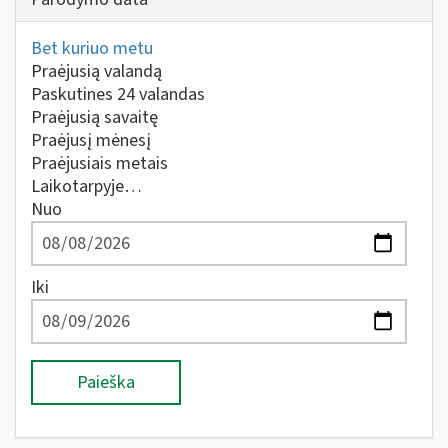
Bet kuriuo metu
Praėjusią valandą
Paskutines 24 valandas
Praėjusią savaitę
Praėjusį mėnesį
Praėjusiais metais
Laikotarpyje…
Nuo
Iki
Paieška