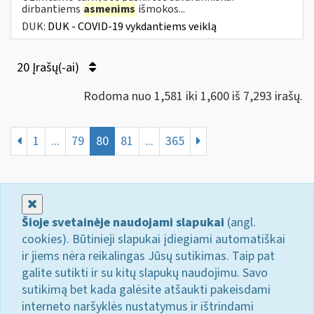
dirbantiems
asmenims
išmokos...
DUK:
DUK - COVID-19 vykdantiems veiklą
20 Įrašų(-ai)
Rodoma nuo 1,581 iki 1,600 iš 7,293 irašų.
1
...
79
80
81
...
365
Uždaryti
Šioje svetainėje naudojami slapukai
(angl.
cookies). Būtinieji slapukai įdiegiami automatiškai
ir jiems nėra reikalingas Jūsų sutikimas. Taip pat
galite sutikti ir su kitų slapukų naudojimu. Savo
sutikimą bet kada galėsite atšaukti pakeisdami
interneto naršyklės nustatymus ir ištrindami