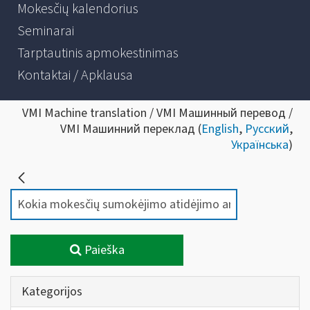
Mokesčių kalendorius
Seminarai
Tarptautinis apmokestinimas
Kontaktai / Apklausa
VMI Machine translation / VMI Машинный перевод /
VMI Машинний переклад (
English
,
Русский
,
Українська
)
Paieška
Kategorijos