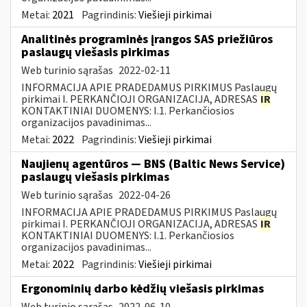
Metai:
2021
Pagrindinis:
Viešieji pirkimai
Analitinės programinės įrangos SAS priežiūros
paslaugų viešasis pirkimas
Web turinio sąrašas
2022-02-11
INFORMACIJA APIE PRADEDAMUS PIRKIMUS Paslaugų
pirkimai I. PERKANČIOJI ORGANIZACIJA, ADRESAS
IR
KONTAKTINIAI DUOMENYS: I.1. Perkančiosios
organizacijos pavadinimas...
Metai:
2022
Pagrindinis:
Viešieji pirkimai
Naujienų agentūros — BNS (Baltic News Service)
paslaugų viešasis pirkimas
Web turinio sąrašas
2022-04-26
INFORMACIJA APIE PRADEDAMUS PIRKIMUS Paslaugų
pirkimai I. PERKANČIOJI ORGANIZACIJA, ADRESAS
IR
KONTAKTINIAI DUOMENYS: I.1. Perkančiosios
organizacijos pavadinimas...
Metai:
2022
Pagrindinis:
Viešieji pirkimai
Ergonominių darbo kėdžių viešasis pirkimas
Web turinio sąrašas
2022-06-10