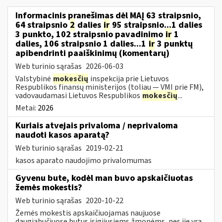
Informacinis pranešimas dėl MAĮ 63 straipsnio,
64 straipsnio
2
dalies
ir
95 straipsnio...1 dalies
3 punkto, 102 straipsnio pavadinimo
ir
1
dalies, 106 straipsnio 1 dalies...1
ir
3 punktų
apibendrinti paaiškinimų (komentarų)
Web turinio sąrašas
2026-06-03
Valstybinė
mokesčių
inspekcija prie Lietuvos
Respublikos finansų ministerijos (toliau — VMI prie FM),
vadovaudamasi Lietuvos Respublikos
mokesčių
...
Metai:
2026
Kuriais atvejais privaloma / neprivaloma
naudoti kasos aparatą?
Web turinio sąrašas
2019-02-21
kasos aparato naudojimo privalomumas
Gyvenu bute, kodėl man buvo apskaičiuotas
žemės mokestis?
Web turinio sąrašas
2020-10-22
Žemės mokestis apskaičiuojamas naujuose
daugiabučiuose butus įsigijusiems žmonėms, nes jie yra