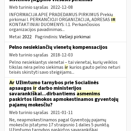
Web turinio sąrašas
2022-12-08
INFORMACIJA APIE PRADEDAMUS PIRKIMUS Prekių
pirkimai I. PERKANČIOJI ORGANIZACIJA, ADRESAS
IR
KONTAKTINIAI DUOMENYS: I.1. Perkančiosios
organizacijos pavadinimas...
Metai:
2022
Pagrindinis:
Viešieji pirkimai
Pelno nesiekiančių vienetų kompensacijos
Web turinio sąrašas
2018-12-03
Pelno nesiekiantys vienetai – tai vienetai, kurių veiklos
tikslas nėra pelno siekimas
ir
kurios gauto pelno neturi
teisės skirstyti savo steigėjams...
Ar
Užimtumo tarnybos prie Socialinės
apsaugos
ir
darbo ministerijos
savarankiškai...dirbantiems
asmenims
paskirtos išmokos apmokestinamos gyventojų
pajamų mokesčiu?
Web turinio sąrašas
2021-01-11
Ne, neapmokestinamos pagal Gyventojų pajamų
mokesčio įstatymo 17 straipsnio 1 dalies 5 punktą.
Užimtumo tarnybos paskirtos savarankiškai