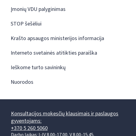
Įmonių VDU palyginimas
STOP šešėliui
Krašto apsaugos ministerijos informacija
Interneto svetainės atitikties paraiška
Ieškome turto savininkų
Nuorodos
Konsultacijos mokesčių klausimais ir paslaugos
gyventojams:
+370 5 260 5060
Darbo laikas: I-IV 8.00-17.00, V 8.00-15.45.