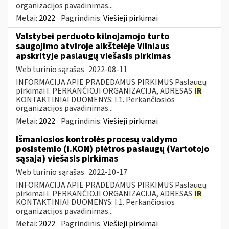
organizacijos pavadinimas...
Metai:
2022
Pagrindinis:
Viešieji pirkimai
Valstybei perduoto kilnojamojo turto
saugojimo atviroje aikštelėje Vilniaus
apskrityje paslaugų viešasis pirkimas
Web turinio sąrašas
2022-08-11
INFORMACIJA APIE PRADEDAMUS PIRKIMUS Paslaugų
pirkimai I. PERKANČIOJI ORGANIZACIJA, ADRESAS
IR
KONTAKTINIAI DUOMENYS: I.1. Perkančiosios
organizacijos pavadinimas...
Metai:
2022
Pagrindinis:
Viešieji pirkimai
Išmaniosios kontrolės procesų valdymo
posistemio (i.KON) plėtros paslaugų (Vartotojo
sąsaja) viešasis pirkimas
Web turinio sąrašas
2022-10-17
INFORMACIJA APIE PRADEDAMUS PIRKIMUS Paslaugų
pirkimai I. PERKANČIOJI ORGANIZACIJA, ADRESAS
IR
KONTAKTINIAI DUOMENYS: I.1. Perkančiosios
organizacijos pavadinimas...
Metai:
2022
Pagrindinis:
Viešieji pirkimai