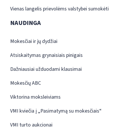
Vienas langelis prievolėms valstybei sumokėti
NAUDINGA
Mokesčiai ir jų dydžiai
Atsiskaitymas grynaisiais pinigais
Dažniausiai užduodami klausimai
Mokesčių ABC
Viktorina moksleiviams
VMI kviečia į „Pasimatymą su mokesčiais“
VMI turto aukcionai