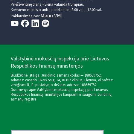
Prieššventinę dieną - viena valanda trumpiau.
Kiekvieno mėnesio antrą penktadienį 8.00 val. - 12.00 val.
Mano VMI
Paklausimas per
Valstybinė mokesčių inspekcija prie Lietuvos
Respublikos finansų ministerijos
Biudžetinė įstaiga. Juridinio asmens kodas — 188659752,
adresas: Vasario 16-osios g. 14, 01107 Vilnius, Lietuva, el.paštas:
vmi@vmi.lt
, E. pristatymo dėžutės adresas 188659752
Duomenys apie Valstybinę mokesčių inspekciją prie Lietuvos
Respublikos finansų ministerijos kaupiami ir saugomi Juridinių
asmenų registre