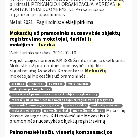
pirkimai I. PERKANČIOJI ORGANIZACIJA, ADRESAS
IR
KONTAKTINIAI DUOMENYS: I.1. Perkančiosios
organizacijos pavadinimas...
Metai:
2021
Pagrindinis:
Viešieji pirkimai
Mokesčių
už pramoninės nuosavybės objektų
registravimą mokėtojai, tarifai
ir
mokėjimo...
tvarka
Web turinio sąrašas
2019-01-10
Registracijos numeris KM1835 Ši informacija skelbiama:
Mokestis už pramoninės nuosavybės objektų
registravimą Aspektas Komentaras
Mokesčių
mokėtojai Mokesčius už pramoninės...
dizainas
išradimas
patentas
registravimas
valstybinis patentų biuras
mokesčiai už pramoninės nuosavybės objektų registravimą
mokesčių už pramoninės nuosavybės objektų registravimą įstatymas
pramoninės nuosavybės objektas
prekės ženklas
mokesčių mokėtojai
Mokesčių
mokesčių objektas
mokesčių tarifai
mokesčių mokėjimas
žinyno kategorijos:
Kiti mokesčiai » Mokestis už
pramoninės nuosavybės objektų registravimą
Pelno nesiekiančių vienetų kompensacijos