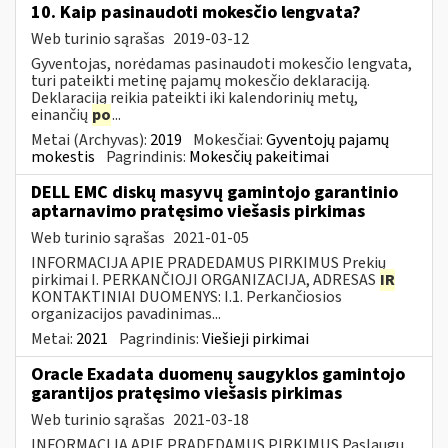
10. Kaip pasinaudoti mokesčio lengvata?
Web turinio sąrašas
2019-03-12
Gyventojas, norėdamas pasinaudoti mokesčio lengvata,
turi pateikti metinę pajamų mokesčio deklaraciją.
Deklaraciją reikia pateikti iki kalendorinių metų,
einančių
po
...
Metai (Archyvas):
2019
Mokesčiai:
Gyventojų pajamų
mokestis
Pagrindinis:
Mokesčių pakeitimai
DELL EMC diskų masyvų gamintojo garantinio
aptarnavimo pratęsimo viešasis pirkimas
Web turinio sąrašas
2021-01-05
INFORMACIJA APIE PRADEDAMUS PIRKIMUS Prekių
pirkimai I. PERKANČIOJI ORGANIZACIJA, ADRESAS
IR
KONTAKTINIAI DUOMENYS: I.1. Perkančiosios
organizacijos pavadinimas...
Metai:
2021
Pagrindinis:
Viešieji pirkimai
Oracle Exadata duomenų saugyklos gamintojo
garantijos pratęsimo viešasis pirkimas
Web turinio sąrašas
2021-03-18
INFORMACIJA APIE PRADEDAMUS PIRKIMUS Paslaugų