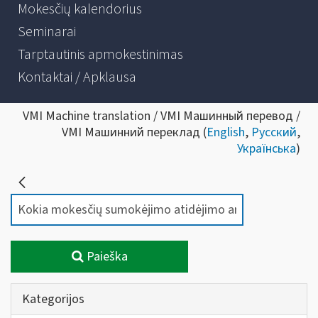
Mokesčių kalendorius
Seminarai
Tarptautinis apmokestinimas
Kontaktai / Apklausa
VMI Machine translation / VMI Машинный перевод /
VMI Машинний переклад (
English
,
Русский
,
Українська
)
Paieška
Kategorijos