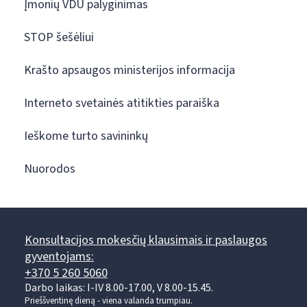
Įmonių VDU palyginimas
STOP šešėliui
Krašto apsaugos ministerijos informacija
Interneto svetainės atitikties paraiška
Ieškome turto savininkų
Nuorodos
Konsultacijos mokesčių klausimais ir paslaugos
gyventojams:
+370 5 260 5060
Darbo laikas: I-IV 8.00-17.00, V 8.00-15.45.
Prieššventinę dieną - viena valanda trumpiau.