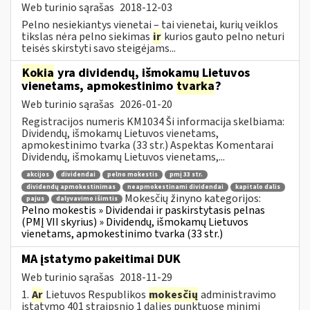
Web turinio sąrašas
2018-12-03
Pelno nesiekiantys vienetai – tai vienetai, kurių veiklos
tikslas nėra pelno siekimas
ir
kurios gauto pelno neturi
teisės skirstyti savo steigėjams...
Kokia
yra dividendų, išmokamų Lietuvos
vienetams, apmokestinimo
tvarka
?
Web turinio sąrašas
2026-01-20
Registracijos numeris KM1034 Ši informacija skelbiama:
Dividendų, išmokamų Lietuvos vienetams,
apmokestinimo tvarka (33 str.) Aspektas Komentarai
Dividendų, išmokamų Lietuvos vienetams,...
akcijos
dividendai
pelno mokestis
pmį 33 str.
dividendų apmokestinimas
neapmokestinami dividendai
kapitalo dalis
Mokesčių žinyno kategorijos:
pajus
dalyvavimo išimtis
Pelno mokestis » Dividendai ir paskirstytasis pelnas
(PMĮ VII skyrius) » Dividendų, išmokamų Lietuvos
vienetams, apmokestinimo tvarka (33 str.)
MA įstatymo pakeitimai DUK
Web turinio sąrašas
2018-11-29
1.
Ar
Lietuvos Respublikos
mokesčių
administravimo
įstatymo 401 straipsnio 1 dalies punktuose minimi