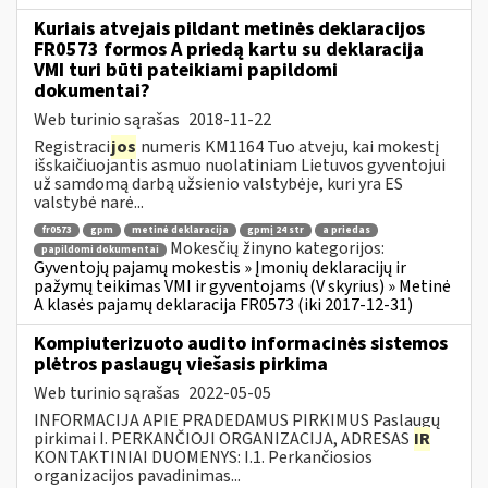
Kuriais atvejais pildant metinės deklaracijos
FR0573 formos A priedą kartu su deklaracija
VMI turi būti pateikiami papildomi
dokumentai?
Web turinio sąrašas
2018-11-22
Registraci
jos
numeris KM1164 Tuo atveju, kai mokestį
išskaičiuojantis asmuo nuolatiniam Lietuvos gyventojui
už samdomą darbą užsienio valstybėje, kuri yra ES
valstybė narė...
fr0573
gpm
metinė deklaracija
gpmį 24 str
a priedas
Mokesčių žinyno kategorijos:
papildomi dokumentai
Gyventojų pajamų mokestis » Įmonių deklaracijų ir
pažymų teikimas VMI ir gyventojams (V skyrius) » Metinė
A klasės pajamų deklaracija FR0573 (iki 2017-12-31)
Kompiuterizuoto audito informacinės sistemos
plėtros paslaugų viešasis pirkima
Web turinio sąrašas
2022-05-05
INFORMACIJA APIE PRADEDAMUS PIRKIMUS Paslaugų
pirkimai I. PERKANČIOJI ORGANIZACIJA, ADRESAS
IR
KONTAKTINIAI DUOMENYS: I.1. Perkančiosios
organizacijos pavadinimas...