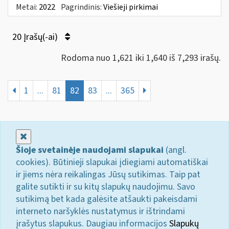
Metai:
2022
Pagrindinis:
Viešieji pirkimai
20 Įrašų(-ai)
Rodoma nuo 1,621 iki 1,640 iš 7,293 irašų.
1
...
81
82
83
...
365
Uždaryti
Šioje svetainėje naudojami slapukai
(angl.
cookies). Būtinieji slapukai įdiegiami automatiškai
ir jiems nėra reikalingas Jūsų sutikimas. Taip pat
galite sutikti ir su kitų slapukų naudojimu. Savo
sutikimą bet kada galėsite atšaukti pakeisdami
interneto naršyklės nustatymus ir ištrindami
įrašytus slapukus. Daugiau informacijos
Slapukų