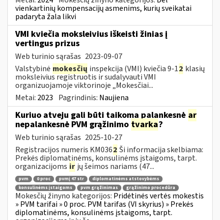
vienkartinių kompensacijų asmenims, kurių sveikatai
padaryta žala likvi
VMI kviečia moksleivius iškeisti žinias į
vertingus prizus
Web turinio sąrašas
2023-09-07
Valstybinė
mokesčių
inspekcija (VMI) kviečia 9-1
2
klasių
moksleivius registruotis ir sudalyvauti VMI
organizuojamoje viktorinoje „Mokesčiai...
Metai:
2023
Pagrindinis:
Naujiena
Kuriuo atveju gali būti taikoma palankesnė
ar
nepalankesnė PVM grąžinimo
tvarka
?
Web turinio sąrašas
2025-10-27
Registracijos numeris KM036
2
Ši informacija skelbiama:
Prekės diplomatinėms, konsulinėms įstaigoms, tarpt.
organizacijoms
ir
jų šeimos nariams (47...
pvm
0 proc
pvmį 47 str
diplomatinėms atstovybėms
konsulinėms įstaigoms
pvm grąžinimas
grąžinimo procedūra
Mokesčių žinyno kategorijos:
Pridėtinės vertės mokestis
» PVM tarifai » 0 proc. PVM tarifas (VI skyrius) » Prekės
diplomatinėms, konsulinėms įstaigoms, tarpt.