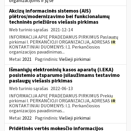
organizacijoms ir jų še
Akcizų informacinės sistemos (AIS)
plėtros/modernizavimo bei funkcionalumų
techninės priežiūros viešasis pirkimas
Web turinio sąrašas
2021-12-14
INFORMACIJA APIE PRADEDAMUS PIRKIMUS Paslaugų
pirkimai I. PERKANČIOJI ORGANIZACIJA, ADRESAS
IR
KONTAKTINIAI DUOMENYS: I.1. Perkančiosios
organizacijos pavadinimas...
Metai:
2021
Pagrindinis:
Viešieji pirkimai
Išmaniųjų elektroninių kasos aparatų (i.EKA)
posistemio atsparumo įsilaužimams testavimo
paslaugų viešasis pirkimas
Web turinio sąrašas
2022-06-13
INFORMACIJA APIE PRADEDAMUS PIRKIMUS Prekių
pirkimai I. PERKANČIOJI ORGANIZACIJA, ADRESAS
IR
KONTAKTINIAI DUOMENYS: I.1. Perkančiosios
organizacijos pavadinimas...
Metai:
2022
Pagrindinis:
Viešieji pirkimai
Pridėtinės vertės mokesčio informacijos