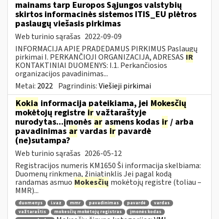
mainams tarp Europos Sąjungos valstybių
skirtos informacinės sistemos ITIS_EU plėtros
paslaugų viešasis pirkimas
Web turinio sąrašas
2022-09-09
INFORMACIJA APIE PRADEDAMUS PIRKIMUS Paslaugų
pirkimai I. PERKANČIOJI ORGANIZACIJA, ADRESAS
IR
KONTAKTINIAI DUOMENYS: I.1. Perkančiosios
organizacijos pavadinimas...
Metai:
2022
Pagrindinis:
Viešieji pirkimai
Kokia
informacija pateikiama, jei
Mokesčių
mokėtojų registre
ir
važtaraštyje
nurodytas...įmonės
ar
asmens kodas
ir
/ arba
pavadinimas
ar
vardas
ir
pavardė
(ne)sutampa?
Web turinio sąrašas
2026-05-12
Registracijos numeris KM1650 Ši informacija skelbiama:
Duomenų rinkmena, žiniatinklis Jei pagal kodą
randamas asmuo
Mokesčių
mokėtojų registre (toliau –
MMR)...
duomenys
i.vaz
mmr
pavadinimas
pavardė
vardas
važtaraštis
mokesčių mokėtojų registras
įmonės kodas