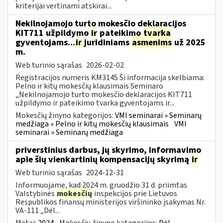
kriterijai vertinami atskirai...
Nekilnojamojo turto mokesčio deklaracijos
KIT711 užpildymo
ir
pateikimo
tvarka
gyventojams...
ir
juridiniams
asmenims
už 2025
m.
Web turinio sąrašas
2026-02-02
Registracijos numeris KM3145 Ši informacija skelbiama:
Pelno ir kitų mokesčių klausimais Seminaro
„Nekilnojamojo turto mokesčio deklaracijos KIT711
užpildymo ir pateikimo tvarka gyventojams ir...
Mokesčių žinyno kategorijos:
VMI seminarai » Seminarų
medžiaga » Pelno ir kitų mokesčių klausimais
VMI
seminarai » Seminarų medžiaga
priverstinius darbus, jų skyrimo, informavimo
apie šių vienkartinių kompensacijų skyrimą
ir
Web turinio sąrašas
2024-12-31
Informuojame, kad 2024 m. gruodžio 31 d. priimtas
Valstybinės
mokesčių
inspekcijos prie Lietuvos
Respublikos finansų ministerijos viršininko įsakymas Nr.
VA-111 „Dėl...
Metai:
2024
Mokesčių žinyno kategorijos:
Dėl