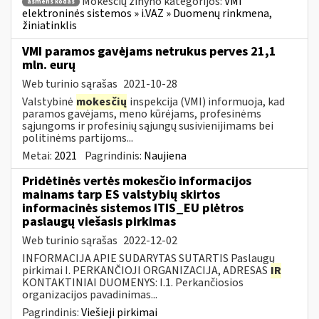
Mokesčių žinyno kategorijos:
VMI
asmens kodas
elektroninės sistemos » i.VAZ » Duomenų rinkmena,
žiniatinklis
VMI paramos gavėjams netrukus perves 21,1
mln. eurų
Web turinio sąrašas
2021-10-28
Valstybinė
mokesčių
inspekcija (VMI) informuoja, kad
paramos gavėjams, meno kūrėjams, profesinėms
sąjungoms ir profesinių sąjungų susivienijimams bei
politinėms partijoms...
Metai:
2021
Pagrindinis:
Naujiena
Pridėtinės vertės mokesčio informacijos
mainams tarp ES valstybių skirtos
informacinės sistemos ITIS_EU plėtros
paslaugų viešasis pirkimas
Web turinio sąrašas
2022-12-02
INFORMACIJA APIE SUDARYTAS SUTARTIS Paslaugų
pirkimai I. PERKANČIOJI ORGANIZACIJA, ADRESAS
IR
KONTAKTINIAI DUOMENYS: I.1. Perkančiosios
organizacijos pavadinimas...
Pagrindinis:
Viešieji pirkimai