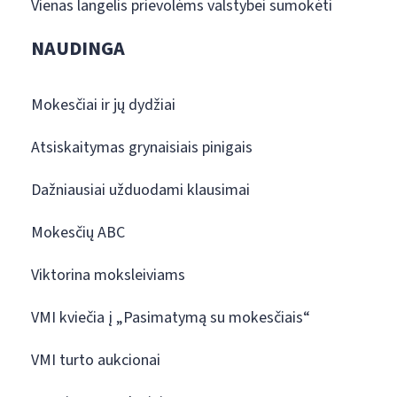
Vienas langelis prievolėms valstybei sumokėti
NAUDINGA
Mokesčiai ir jų dydžiai
Atsiskaitymas grynaisiais pinigais
Dažniausiai užduodami klausimai
Mokesčių ABC
Viktorina moksleiviams
VMI kviečia į „Pasimatymą su mokesčiais“
VMI turto aukcionai