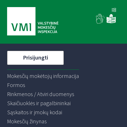
Prisijungti
Mokesčių mokėtojų informacija
Formos
Rinkmenos / Atviri duomenys
Skaičiuoklės ir pagalbininkai
Sąskaitos ir įmokų kodai
Mokesčių žinynas