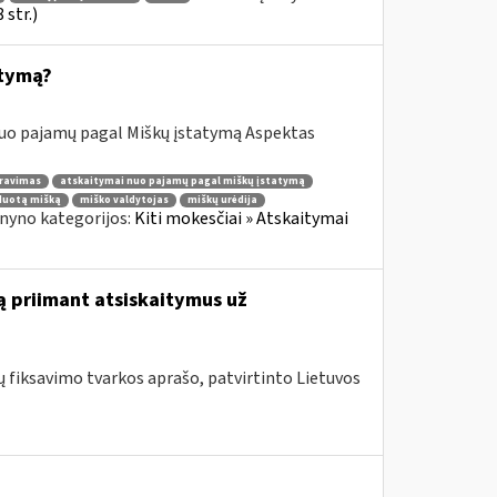
str.)
atymą?
nuo pajamų pagal Miškų įstatymą Aspektas
ravimas
atskaitymai nuo pajamų pagal miškų įstatymą
duotą mišką
miško valdytojas
miškų urėdija
nyno kategorijos:
Kiti mokesčiai » Atskaitymai
ą priimant atsiskaitymus už
fiksavimo tvarkos aprašo, patvirtinto Lietuvos