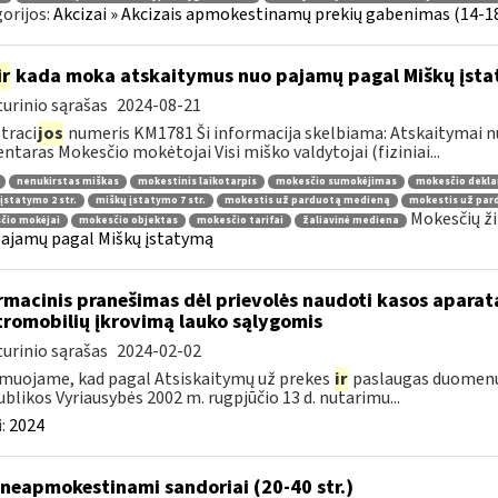
orijos:
Akcizai » Akcizais apmokestinamų prekių gabenimas (14-18 
ir
kada moka atskaitymus nuo pajamų pagal Miškų įst
urinio sąrašas
2024-08-21
traci
jos
numeris KM1781 Ši informacija skelbiama: Atskaitymai 
taras Mokesčio mokėtojai Visi miško valdytojai (fiziniai...
nenukirstas miškas
mokestinis laikotarpis
mokesčio sumokėjimas
mokesčio dekla
įstatymo 2 str.
miškų įstatymo 7 str.
mokestis už parduotą medieną
mokestis už par
Mokesčių ži
čio mokėjai
mokesčio objektas
mokesčio tarifai
žaliavinė mediena
ajamų pagal Miškų įstatymą
rmacinis pranešimas dėl prievolės naudoti kasos aparat
tromobilių įkrovimą lauko sąlygomis
urinio sąrašas
2024-02-02
muojame, kad pagal Atsiskaitymų už prekes
ir
paslaugas duomenų 
blikos Vyriausybės 2002 m. rugpjūčio 13 d. nutarimu...
:
2024
neapmokestinami sandoriai (20-40 str.)