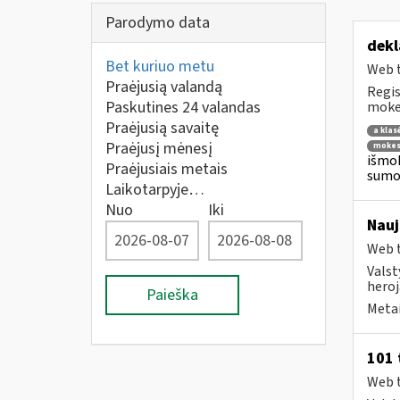
Parodymo data
dekl
Bet kuriuo metu
Web t
Praėjusią valandą
Regis
Paskutines 24 valandas
mokes
Praėjusią savaitę
a klas
Praėjusį mėnesį
mokes
išmok
Praėjusiais metais
sumok
Laikotarpyje…
Nuo
Iki
Nauj
Web t
Valst
heroja
Paieška
Metai
101 
Web t