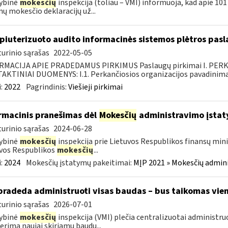
ybinė
mokesčių
inspekcija (toliau – VMI) informuoja, kad apie 101 
ų mokesčio deklaracijų už...
iuterizuoto audito informacinės sistemos plėtros pasl
urinio sąrašas
2022-05-05
RMACIJA APIE PRADEDAMUS PIRKIMUS Paslaugų pirkimai I. PER
KTINIAI DUOMENYS: I.1. Perkančiosios organizacijos pavadinimas
:
2022
Pagrindinis:
Viešieji pirkimai
rmacinis pranešimas dėl
Mokesčių
administravimo įstat
urinio sąrašas
2024-06-28
ybinė
mokesčių
inspekcija prie Lietuvos Respublikos finansų mini
vos Respublikos
mokesčių
...
:
2024
Mokesčių įstatymų pakeitimai:
MĮP 2021 » Mokesčių admin
pradeda administruoti visas baudas – bus taikomas vien
urinio sąrašas
2026-07-01
ybinė
mokesčių
inspekcija (VMI) plečia centralizuotai administru
erima naujai skiriamų baudų...