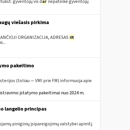
tūkst. gyventojų vis d
ar
nepateikė gyventojų
augų viešasis pirkima
KANČIOJI ORGANIZACIJA, ADRESAS
IR
...
ymo pakeitimo
sterijos (toliau — VMI prie FM) informuoja apie
istravimo įstatymo pakeitimai nuo 2024 m.
o langelio principas
ojamų piniginių įsipareigojimų valstybei apimtį.