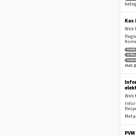
kateg
Kas
Web t
Regis
Komen
fr0463
miškų 
mokes
nuo p
Info
elek
Web t
Infor
Respu
Metai
PVM 