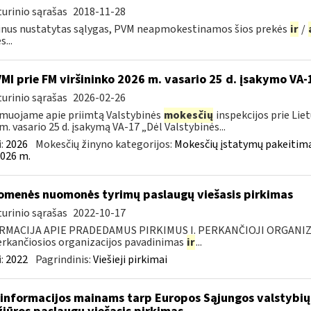
urinio sąrašas
2018-11-28
nus nustatytas sąlygas, PVM neapmokestinamos šios prekės
ir
/
...
VMI prie FM viršininko 2026 m. vasario 25 d. įsakymo VA-
urinio sąrašas
2026-02-26
muojame apie priimtą Valstybinės
mokesčių
inspekcijos prie Lie
m. vasario 25 d. įsakymą VA-17 „Dėl Valstybinės...
:
2026
Mokesčių žinyno kategorijos:
Mokesčių įstatymų pakeitima
026 m.
omenės nuomonės tyrimų paslaugų viešasis pirkimas
urinio sąrašas
2022-10-17
RMACIJA APIE PRADEDAMUS PIRKIMUS I. PERKANČIOJI ORGANIZ
Perkančiosios organizacijos pavadinimas
ir
...
:
2022
Pagrindinis:
Viešieji pirkimai
informacijos mainams tarp Europos Sąjungos valstybių 