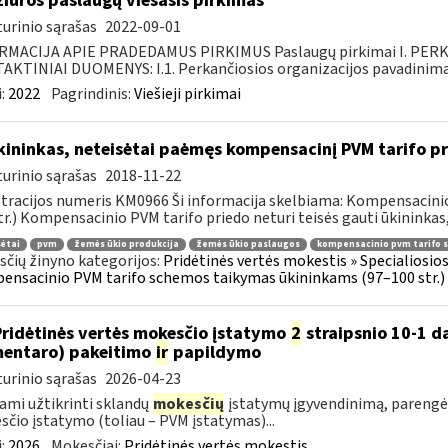
žiūros paslaugų viešasis pirkimas
urinio sąrašas
2022-09-01
RMACIJA APIE PRADEDAMUS PIRKIMUS Paslaugų pirkimai I. PER
KTINIAI DUOMENYS: I.1. Perkančiosios organizacijos pavadinimas
:
2022
Pagrindinis:
Viešieji pirkimai
ininkas, neteisėtai paėmęs kompensacinį PVM tarifo prie
urinio sąrašas
2018-11-22
tracijos numeris KM0966 Ši informacija skelbiama: Kompensacini
tr.) Kompensacinio PVM tarifo priedo neturi teisės gauti ūkininkas, 
ėtai
pvm
žemės ūkio produkcija
žemės ūkio paslaugos
kompensacinio pvm tarifo 
čių žinyno kategorijos:
Pridėtinės vertės mokestis » Specialiosi
nsacinio PVM tarifo schemos taikymas ūkininkams (97–100 str.)
Pridėtinės vertės mokesčio įstatymo
2
straipsnio 10-1 da
entaro) pakeitimo
ir
papildymo
urinio sąrašas
2026-04-23
ami užtikrinti sklandų
mokesčių
įstatymų įgyvendinimą, parengė
čio įstatymo (toliau – PVM įstatymas)...
:
2026
Mokesčiai:
Pridėtinės vertės mokestis