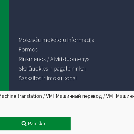
Mokesčių mokėtojų informacija
Formos
Rinkmenos / Atviri duomenys
Skaičiuoklės ir pagalbininkai
Sąskaitos ir įmokų kodai
Machine translation / VMI Машинный перевод / VMI Машин
Paieška