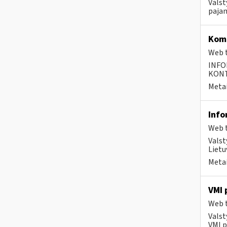
Valst
pajam
Komp
Web t
INFO
KONTA
Metai
Info
Web t
Valst
Lietu
Metai
VMI 
Web t
Valst
VMI p