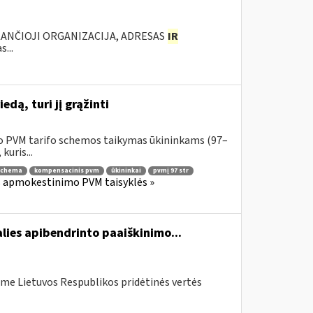
KANČIOJI ORGANIZACIJA, ADRESAS
IR
...
dą, turi jį grąžinti
o PVM tarifo schemos taikymas ūkininkams (97–
kuris...
schema
kompensacinis pvm
ūkininkai
pvmį 97 str
os apmokestinimo PVM taisyklės »
lies apibendrinto paaiškinimo...
me Lietuvos Respublikos pridėtinės vertės