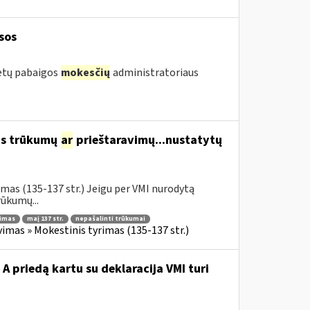
sos
metų pabaigos
mokesčių
administratoriaus
us trūkumų
ar
prieštaravimų...nustatytų
mas (135-137 str.) Jeigu per VMI nurodytą
ūkumų...
nimas
maį 137 str.
nepašalinti trūkumai
imas » Mokestinis tyrimas (135-137 str.)
A priedą kartu su deklaracija VMI turi