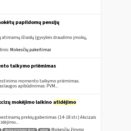
mokėtų papildomų pensijų
tų atimamų išlaidų (gyvybės draudimo įmokų,
inis:
Mokesčių pakeitimai
ento taikymo priėmimas
kestinimo momento taikymo priėmimas.
aslaugos apibūdinimas: PVM...
kcizų mokėjimo laikino
atidėjimo
estinamų prekių gabenimas (14-18 str.) Akcizais
dėjimo...
Mokesčių žinyno
akcizų įstatymo 16 str
amlar