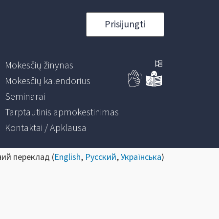
Prisijungti
Mokesčių žinynas
Mokesčių kalendorius
Seminarai
Tarptautinis apmokestinimas
Kontaktai / Apklausa
ний переклад (
English
,
Русский
,
Українська
)