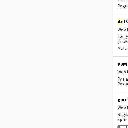
Pagri
Ar
iš
Web t
Lengv
įmokų
Metai
PVM 
Web t
Pasl
Pasla
gaut
Web t
Regis
apmok
akciza