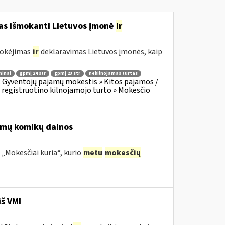
mas išmokanti Lietuvos įmonė
ir
mokėjimas
ir
deklaravimas Lietuvos įmonės, kaip
minai
gpmį 24 str
gpmį 23 str
nekilnojamas turtas
:
Gyventojų pajamų mokestis » Kitos pajamos /
 registruotino kilnojamojo turto » Mokesčio
nomų komikų dainos
 „Mokesčiai kuria“, kurio
metu
mokesčių
iš VMI