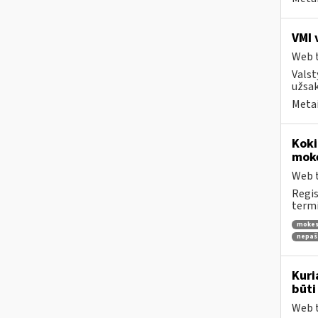
VMI 
Web t
Valst
užsak
Metai
Koki
moke
Web t
Regis
termi
mokes
nepaš
Kuri
būti
Web t