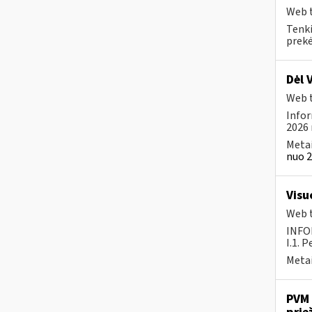
Web t
Tenki
prekės
Dėl 
Web t
Infor
2026 
Metai
nuo 2
Visu
Web t
INFO
I.1. 
Metai
PVM 