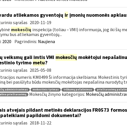
vardu atliekamos gyventojų
ir
įmonių nuomonės apklau
urinio sąrašas
2020-11-19
ybinė
mokesčių
inspekcija (toliau – VMI) informuoja, jog iki šių 
ymu bus atliekamas gyventojų...
:
2020
Pagrindinis:
Naujiena
ų veiksmų gali imtis VMI
mokesčių
mokėtojui nepašalin
stinio tyrimo
metu
?
urinio sąrašas
2025-05-08
tracijos numeris KM0499 Ši informacija skelbiama: Mokestinis tyri
ną bei pasiūlytu būdu mokesčių mokėtojas nepašalina nurodytų tr
čių administravimas
mokestinis tyrimas
trūkumų pašalinimas
prieštaravimų pašali
Mokesčių žinyno kategorijos:
Mokesčių administrav
alina prieštaravimų
ais atvejais pildant metinės deklaracijos FR0573 formos 
 pateikiami papildomi dokumentai?
urinio sąrašas
2018-11-22