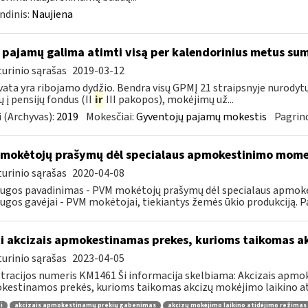
ndinis:
Naujiena
 pajamų galima atimti visą per kalendorinius metus su
urinio sąrašas
2019-03-12
ata yra ribojamo dydžio. Bendra visų GPMĮ 21 straipsnyje nurody
 į pensijų fondus (II
ir
III pakopos), mokėjimų už...
 (Archyvas):
2019
Mokesčiai:
Gyventojų pajamų mokestis
Pagrind
mokėtojų prašymų dėl specialaus apmokestinimo mom
urinio sąrašas
2020-04-08
augos pavadinimas - PVM mokėtojų prašymų dėl specialaus apmo
ugos gavėjai - PVM mokėtojai, tiekiantys žemės ūkio produkciją. P
i akcizais apmokestinamas prekes, kurioms taikomas a
urinio sąrašas
2023-04-05
tracijos numeris KM1461 Ši informacija skelbiama: Akcizais apmok
estinamos prekės, kurioms taikomas akcizų mokėjimo laikino ati
i
akcizais apmokestinamų prekių gabenimas
akcizų mokėjimo laikino atidėjimo režimas