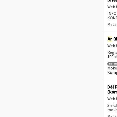
prie
Web t
INFO
KONTA
Metai
Ar
ūk
Web t
Regis
100 s
neteis
Mokes
Kompe
Dėl 
(kom
Web t
Siekd
mokes
Metai