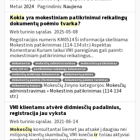
Metai:
2024
Pagrindinis:
Naujiena
Kokia
yra mokestiniam patikrinimui reikalingų
dokumentų poėmio
tvarka
?
Web turinio sąrašas
2025-05-08
Registracijos numeris KM0514 Ši informacija skelbiama:
Mokestinis patikrinimas (114-134 str.) Aspektas
Komentarai Kuriam laikui VMI pareigūnas gali paimti
mokestiniam patikrinimui reikalingus...
dokumentai
mokesčių administravimas
mokestinis patikrinimas
maį 124 str.
patikrinimui reikalingi dokumentai
mokesčių mokėtojo dokumentai
dokumentų poėmis
dokumentų poėmio įforminimas
dokumentų poėmio terminas
Mokesčių žinyno kategorijos:
Mokesčių
dokumentų kopijos
administravimas » Mokestinis patikrinimas (114-134
str.)
VMI klientams atvėrė didmiesčių padalinius,
registracija jau vyksta
Web turinio sąrašas
2021-06-14
Mokesčių
konsultantai šiemet jau atsakė į daugiau nei
milijoną klientų skambučių, VMI kviečia
ir
toliau aktyviai
naudotis nuotolinėmis paslaugomis....