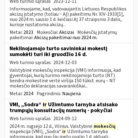
Web turinio sąrašas
2023-12-11
Informuojame, kad, vadovaujantis Lietuvos Respublikos
akcizų įstatymo (toliau − AĮ) pakeitimu Nr. XIV-1933[1],
nuo 2024 m. sausio 1 d. keičiasi AĮ 37 straipsnio 3 dalis,
kurioje nustatoma akcizų...
Metai:
2023
Mokesčiai:
Akcizai
Mokesčių įstatymų
pakeitimai:
Akcizų pakeitimai nuo 2024 m.
Nekilnojamojo turto savininkai mokestį
sumokėti turi iki gruodžio 16 d.
Web turinio sąrašas
2024-12-03
Valstybinė mokesčių inspekcija (VMI) informuoja, kad
gyventojai, kurių turimo nekilnojamojo turto (NT)
bendra mokestinė vertė viršija 150 tūkst. eurų – NT
mokesčio deklaracijas savarankiškai...
Metai:
2024
Pagrindinis:
Naujiena
VMI, „Sodra“
ir
Užimtumo tarnyba atsisako
trumpųjų konsultacijų numerių - pokyčiai
Web turinio sąrašas
2024-09-12
2024 m. rugsėjo 12 d., Vilnius. Valstybinė
mokesčių
inspekcija (VMI), „Sodra“
ir
Užimtumo tarnyba
informuoja, kad nuo šių metų spalio 1 d. aktuali...