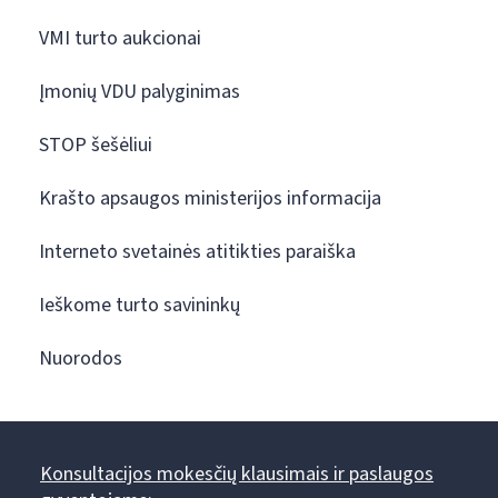
VMI turto aukcionai
Įmonių VDU palyginimas
STOP šešėliui
Krašto apsaugos ministerijos informacija
Interneto svetainės atitikties paraiška
Ieškome turto savininkų
Nuorodos
Konsultacijos mokesčių klausimais ir paslaugos