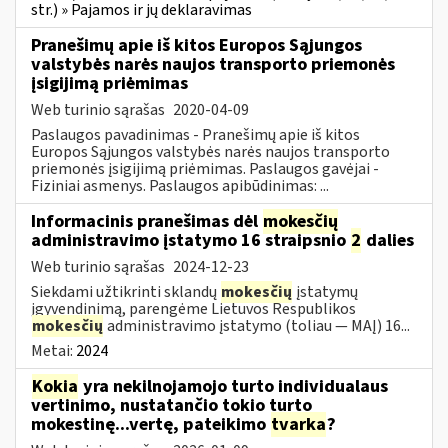
str.) » Pajamos ir jų deklaravimas
Pranešimų apie iš kitos Europos Sąjungos
valstybės narės naujos transporto priemonės
įsigijimą priėmimas
Web turinio sąrašas
2020-04-09
Paslaugos pavadinimas - Pranešimų apie iš kitos
Europos Sąjungos valstybės narės naujos transporto
priemonės įsigijimą priėmimas. Paslaugos gavėjai -
Fiziniai asmenys. Paslaugos apibūdinimas: ...
Informacinis pranešimas dėl
mokesčių
administravimo įstatymo 16 straipsnio
2
dalies
Web turinio sąrašas
2024-12-23
Siekdami užtikrinti sklandų
mokesčių
įstatymų
įgyvendinimą, parengėme Lietuvos Respublikos
mokesčių
administravimo įstatymo (toliau — MAĮ) 16...
Metai:
2024
Kokia
yra nekilnojamojo turto individualaus
vertinimo, nustatančio tokio turto
mokestinę...vertę, pateikimo
tvarka
?