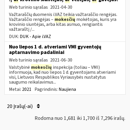
Web turinio sąrašas
2021-04-30
Važtaraščių duomenis i.VAZ teikia važtaraščio rengėjas.
Važtaraščio rengėjas –
mokesčių
mokėtojas, kuris yra
krovinio siuntėjas, arba kitas asmuo, rengiantis
važtaraštį /...
DUK:
DUK - Apie i.VAZ
Nuo liepos 1 d. atveriami VMI gyventojų
aptarnavimo padaliniai
Web turinio sąrašas
2021-06-30
Valstybinė
mokesčių
inspekcija (toliau – VMI)
informuoja, kad nuo liepos 1 d. gyventojams atveriami
visi, Lietuvos Respublikos Vyriausybės nustatytus
saugumo reikalavimus...
Metai:
2021
Pagrindinis:
Naujiena
20 Įrašų(-ai)
Rodoma nuo 1,681 iki 1,700 iš 7,296 irašų.