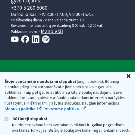
gyventojams:
+370 5 260 5060
Darbo laikas: I-IV 8.00-17.00, V 8.00-15.45.
Prieššventinę dieną - viena valanda trumpiau.
Kiekvieno mėnesio antrą penktadienį 8.00 val. - 12.00 val.
Mano VMI
Paklausimas per
Valstybinė mokesčių inspekcija prie Lietuvos
U
Respublikos finansų ministerijos
Šioje svetainėje naudojami slapukai
(angl. cookies). Būtinieji
slapukai įdiegiami automatiškai ir jiems nėra reikalingas Jūsų
Biudžetinė įstaiga. Juridinio asmens kodas — 188659752,
sutikimas. Taip pat galite sutikti ir su kitų slapukų naudojimu. Savo
adresas: Vasario 16-osios g. 14, 01107 Vilnius, Lietuva, el.paštas:
sutikimą bet kada galėsite atšaukti pakeisdami interneto naršyklės
vmi@vmi.lt
, E. pristatymo dėžutės adresas 188659752
nustatymus ir ištrindami įrašytus slapukus. Daugiau informacijos
Duomenys apie Valstybinę mokesčių inspekciją prie Lietuvos
Slapukų politika
;
Privatumo politika.
Respublikos finansų ministerijos kaupiami ir saugomi Juridinių
asmenų registre
Būtinieji slapukai
Naudojami sklandžiam svetainės veikimui ir įgalina pagrindines
svetainės funkcijas. Be šių slapukų svetainė negali tinkamai veikti.