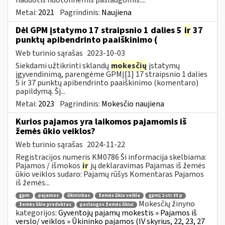
Metai:
2021
Pagrindinis:
Naujiena
Dėl GPM įstatymo 17 straipsnio 1 dalies 5
ir
37
punktų apibendrinto paaiškinimo (
Web turinio sąrašas
2023-10-03
Siekdami užtikrinti sklandų
mokesčių
įstatymų
įgyvendinimą, parengėme GPMĮ[1] 17 straipsnio 1 dalies
5 ir 37 punktų apibendrinto paaiškinimo (komentaro)
papildymą. Šį...
Metai:
2023
Pagrindinis:
Mokesčio naujiena
Kurios pajamos yra laikomos pajamomis iš
žemės ūkio veiklos?
Web turinio sąrašas
2024-11-22
Registracijos numeris KM0786 Ši informacija skelbiama:
Pajamos / išmokos
ir
jų deklaravimas Pajamas iš žemės
ūkio veiklos sudaro: Pajamų rūšys Komentaras Pajamos
iš žemės...
gpm
pajamos
ūkininkas
žemės ūkio veikla
gpmį 2 str 33 p
Mokesčių žinyno
žemės ūkio produktas
paslaugos žemės ūkiui
kategorijos:
Gyventojų pajamų mokestis » Pajamos iš
verslo/ veiklos » Ūkininko pajamos (IV skyrius, 22, 23, 27