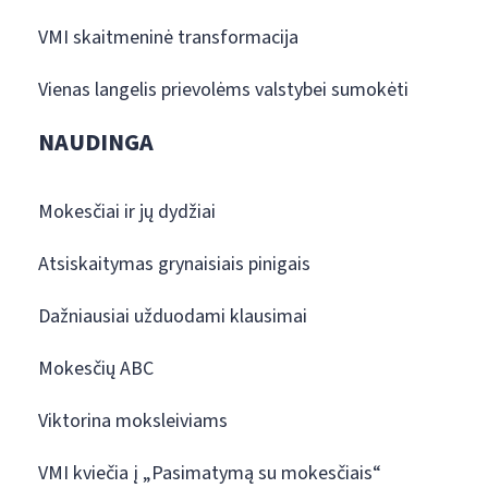
VMI skaitmeninė transformacija
Vienas langelis prievolėms valstybei sumokėti
NAUDINGA
Mokesčiai ir jų dydžiai
Atsiskaitymas grynaisiais pinigais
Dažniausiai užduodami klausimai
Mokesčių ABC
Viktorina moksleiviams
VMI kviečia į „Pasimatymą su mokesčiais“