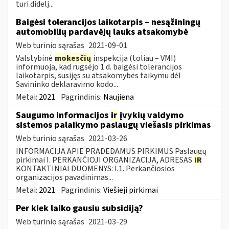
turi didelį...
Baigėsi tolerancijos laikotarpis – nesąžiningų
automobilių pardavėjų lauks atsakomybė
Web turinio sąrašas
2021-09-01
Valstybinė
mokesčių
inspekcija (toliau – VMI)
informuoja, kad rugsėjo 1 d. baigėsi tolerancijos
laikotarpis, susijęs su atsakomybės taikymu dėl
Savininko deklaravimo kodo...
Metai:
2021
Pagrindinis:
Naujiena
Saugumo informacijos
ir
įvykių valdymo
sistemos palaikymo paslaugų viešasis pirkimas
Web turinio sąrašas
2021-03-26
INFORMACIJA APIE PRADEDAMUS PIRKIMUS Paslaugų
pirkimai I. PERKANČIOJI ORGANIZACIJA, ADRESAS
IR
KONTAKTINIAI DUOMENYS: I.1. Perkančiosios
organizacijos pavadinimas...
Metai:
2021
Pagrindinis:
Viešieji pirkimai
Per kiek laiko gausiu subsidiją?
Web turinio sąrašas
2021-03-29