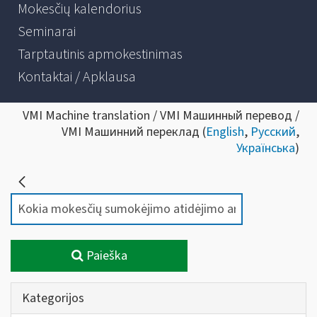
Mokesčių kalendorius
Seminarai
Tarptautinis apmokestinimas
Kontaktai / Apklausa
VMI Machine translation / VMI Машинный перевод /
VMI Машинний переклад (
English
,
Русский
,
Українська
)
Paieška
Kategorijos