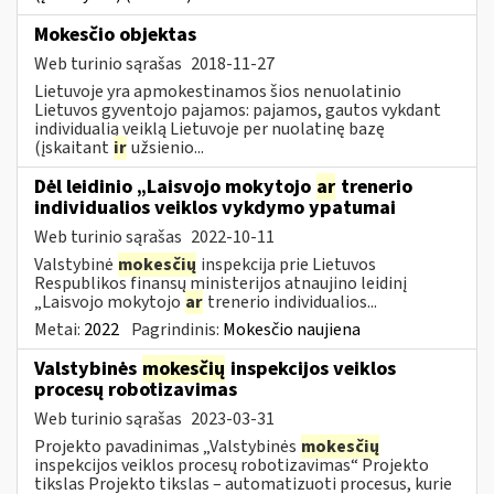
Mokesčio objektas
Web turinio sąrašas
2018-11-27
Lietuvoje yra apmokestinamos šios nenuolatinio
Lietuvos gyventojo pajamos: pajamos, gautos vykdant
individualią veiklą Lietuvoje per nuolatinę bazę
(įskaitant
ir
užsienio...
Dėl leidinio „Laisvojo mokytojo
ar
trenerio
individualios veiklos vykdymo ypatumai
Web turinio sąrašas
2022-10-11
Valstybinė
mokesčių
inspekcija prie Lietuvos
Respublikos finansų ministerijos atnaujino leidinį
„Laisvojo mokytojo
ar
trenerio individualios...
Metai:
2022
Pagrindinis:
Mokesčio naujiena
Valstybinės
mokesčių
inspekcijos veiklos
procesų robotizavimas
Web turinio sąrašas
2023-03-31
Projekto pavadinimas „Valstybinės
mokesčių
inspekcijos veiklos procesų robotizavimas“ Projekto
tikslas Projekto tikslas – automatizuoti procesus, kurie