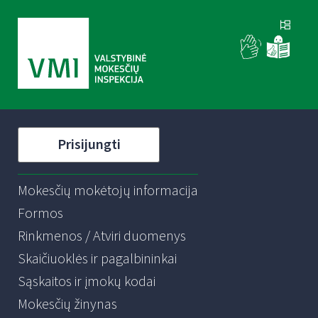
Prisijungti
Mokesčių mokėtojų informacija
Formos
Rinkmenos / Atviri duomenys
Skaičiuoklės ir pagalbininkai
Sąskaitos ir įmokų kodai
Mokesčių žinynas