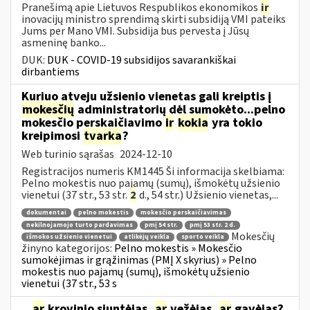
Pranešimą apie Lietuvos Respublikos ekonomikos
ir
inovacijų ministro sprendimą skirti subsidiją VMI pateiks
Jums per Mano VMI. Subsidija bus pervesta į Jūsų
asmeninę banko...
DUK:
DUK - COVID-19 subsidijos savarankiškai
dirbantiems
Kuriuo atveju užsienio vienetas gali kreiptis į
mokesčių
administratorių dėl sumokėto...pelno
mokesčio perskaičiavimo
ir
kokia
yra tokio
kreipimosi
tvarka
?
Web turinio sąrašas
2024-12-10
Registracijos numeris KM1445 Ši informacija skelbiama:
Pelno mokestis nuo pajamų (sumų), išmokėtų užsienio
vienetui (37 str., 53 str.
2
d., 54 str.) Užsienio vienetas,...
dokumentai
pelno mokestis
mokesčio perskaičiavimas
nekilnojamojo turto pardavimas
pmį 54 str.
pmį 53 str. 2 d.
Mokesčių
išmokos užsienio vienetui
atlikėjų veikla
sporto veikla
žinyno kategorijos:
Pelno mokestis » Mokesčio
sumokėjimas ir grąžinimas (PMĮ X skyrius) » Pelno
mokestis nuo pajamų (sumų), išmokėtų užsienio
vienetui (37 str., 53 s
.,
ar
krovinio siuntėjas,
ar
vežėjas,
ar
gavėjas?