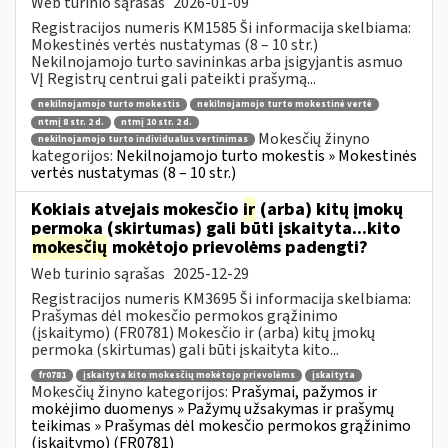
Web turinio sąrašas
2026-01-09
Registracijos numeris KM1585 Ši informacija skelbiama:
Mokestinės vertės nustatymas (8 – 10 str.)
Nekilnojamojo turto savininkas arba įsigyjantis asmuo
VĮ Registrų centrui gali pateikti prašymą...
nekilnojamojo turto mokestis
nekilnojamojo turto mokestinė vertė
ntmį 8 str. 2 d.
ntmį 10 str. 2 d.
Mokesčių žinyno
nekilnojamojo turto individualus vertinimas
kategorijos:
Nekilnojamojo turto mokestis » Mokestinės
vertės nustatymas (8 – 10 str.)
Kokiais atvejais mokesčio
ir
(arba) kitų įmokų
permoka (skirtumas) gali būti įskaityta...kito
mokesčių
mokėtojo prievolėms padengti?
Web turinio sąrašas
2025-12-29
Registracijos numeris KM3695 Ši informacija skelbiama:
Prašymas dėl mokesčio permokos grąžinimo
(įskaitymo) (FR0781) Mokesčio ir (arba) kitų įmokų
permoka (skirtumas) gali būti įskaityta kito...
fr0781
įskaityta kito mokesčių mokėtojo prievolėms
įskaityta
Mokesčių žinyno kategorijos:
Prašymai, pažymos ir
mokėjimo duomenys » Pažymų užsakymas ir prašymų
teikimas » Prašymas dėl mokesčio permokos grąžinimo
(įskaitymo) (FR0781)