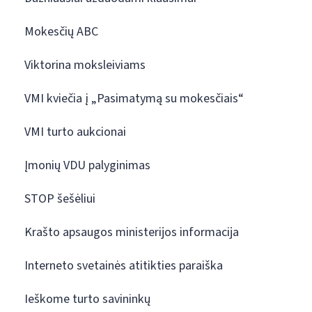
Mokesčių ABC
Viktorina moksleiviams
VMI kviečia į „Pasimatymą su mokesčiais“
VMI turto aukcionai
Įmonių VDU palyginimas
STOP šešėliui
Krašto apsaugos ministerijos informacija
Interneto svetainės atitikties paraiška
Ieškome turto savininkų