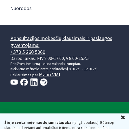
Nuorodos
Konsultacijos mokesčių klausimais ir paslaugos
gyventojams:
+370 5 260 5060
Darbo laikas: I-IV 8.00-17.00, V 8.00-15.45.
Prieššventinę dieną - viena valanda trumpiau.
Kiekvieno mėnesio antrą penktadienį 8.00 val. - 12.00 val.
Mano VMI
Paklausimas per
Valstybinė mokesčių inspekcija prie Lietuvos
U
Respublikos finansų ministerijos
Šioje svetainėje naudojami slapukai
(angl. cookies). Būtinieji
slapukai įdiegiami automatiškai ir jiems nėra reikalingas Jūsų