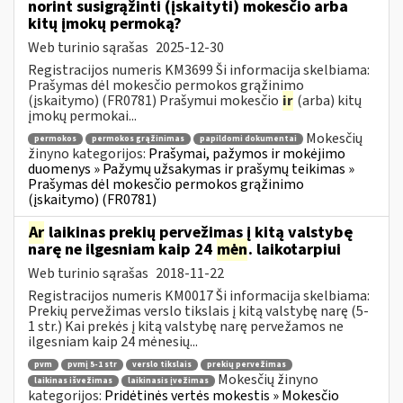
norint susigrąžinti (įskaityti) mokesčio arba
kitų įmokų permoką?
Web turinio sąrašas
2025-12-30
Registracijos numeris KM3699 Ši informacija skelbiama:
Prašymas dėl mokesčio permokos grąžinimo
(įskaitymo) (FR0781) Prašymui mokesčio
ir
(arba) kitų
įmokų permokai...
Mokesčių
permokos
permokos grąžinimas
papildomi dokumentai
žinyno kategorijos:
Prašymai, pažymos ir mokėjimo
duomenys » Pažymų užsakymas ir prašymų teikimas »
Prašymas dėl mokesčio permokos grąžinimo
(įskaitymo) (FR0781)
Ar
laikinas prekių pervežimas į kitą valstybę
narę ne ilgesniam kaip 24
mėn
. laikotarpiui
Web turinio sąrašas
2018-11-22
Registracijos numeris KM0017 Ši informacija skelbiama:
Prekių pervežimas verslo tikslais į kitą valstybę narę (5-
1 str.) Kai prekės į kitą valstybę narę pervežamos ne
ilgesniam kaip 24 mėnesių...
pvm
pvmį 5-1 str
verslo tikslais
prekių pervežimas
Mokesčių žinyno
laikinas išvežimas
laikinasis įvežimas
kategorijos:
Pridėtinės vertės mokestis » Mokesčio