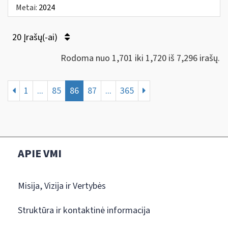
Metai:
2024
20 Įrašų(-ai)
Rodoma nuo 1,701 iki 1,720 iš 7,296 irašų.
1
...
85
86
87
...
365
APIE VMI
Misija, Vizija ir Vertybės
Struktūra ir kontaktinė informacija