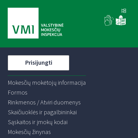
Prisijungti
Mokesčių mokėtojų informacija
Formos
Rinkmenos / Atviri duomenys
Skaičiuoklės ir pagalbininkai
Sąskaitos ir įmokų kodai
Mokesčių žinynas