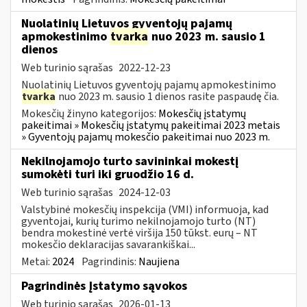
Nuolatinių Lietuvos gyventojų pajamų
apmokestinimo
tvarka
nuo 2023 m. sausio 1
dienos
Web turinio sąrašas
2022-12-23
Nuolatinių Lietuvos gyventojų pajamų apmokestinimo
tvarka
nuo 2023 m. sausio 1 dienos rasite paspaudę čia.
Mokesčių žinyno kategorijos:
Mokesčių įstatymų
pakeitimai » Mokesčių įstatymų pakeitimai 2023 metais
» Gyventojų pajamų mokesčio pakeitimai nuo 2023 m.
Nekilnojamojo turto savininkai mokestį
sumokėti turi iki gruodžio 16 d.
Web turinio sąrašas
2024-12-03
Valstybinė mokesčių inspekcija (VMI) informuoja, kad
gyventojai, kurių turimo nekilnojamojo turto (NT)
bendra mokestinė vertė viršija 150 tūkst. eurų – NT
mokesčio deklaracijas savarankiškai...
Metai:
2024
Pagrindinis:
Naujiena
Pagrindinės Įstatymo sąvokos
Web turinio sąrašas
2026-01-13