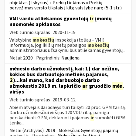
objektas (I skyrius) » Prekių tiekimas » Prekių
pervežimas verslo tikslais į kitą valstybę narę (5-1 str.)
VMI vardu atliekamos gyventojų
ir
įmonių
nuomonės apklausos
Web turinio sąrašas
2020-11-19
Valstybinė
mokesčių
inspekcija (toliau – VMI)
informuoja, jog iki šių metų pabaigos
mokesčių
administratoriaus užsakymu bus atliekamas gyventojų...
Metai:
2020
Pagrindinis:
Naujiena
mėnesio darbo užmokestį, kai: 1) dar nežino,
kokios bus darbuotojo metinės pajamos,
2
)...kai mano, kad darbuotojo darbo
užmokestis 2019 m. lapkričio
ar
gruodžio
mėn
.
viršys
Web turinio sąrašas
2019-03-12
Abiem atvejais darbdavys turi taikyti 20 proc. GPM tarifą.
Darbo užmokesčiui viršijus 120 VDU ribą, pareiga
perskaičiuoti GPM, deklaruoti pajamas
ir
sumokėti GPM
tenka...
Metai (Archyvas):
2019
Mokesčiai:
Gyventojų pajamų
mokestis
Pagrindinis:
Mokesčių pakeitimai