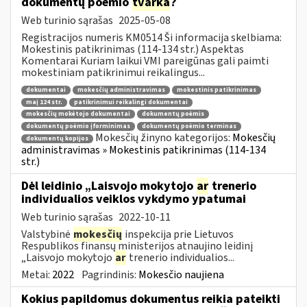
dokumentų poėmio
tvarka
?
Web turinio sąrašas
2025-05-08
Registracijos numeris KM0514 Ši informacija skelbiama:
Mokestinis patikrinimas (114-134 str.) Aspektas
Komentarai Kuriam laikui VMI pareigūnas gali paimti
mokestiniam patikrinimui reikalingus...
dokumentai
mokesčių administravimas
mokestinis patikrinimas
maį 124 str.
patikrinimui reikalingi dokumentai
mokesčių mokėtojo dokumentai
dokumentų poėmis
dokumentų poėmio įforminimas
dokumentų poėmio terminas
Mokesčių žinyno kategorijos:
Mokesčių
dokumentų kopijos
administravimas » Mokestinis patikrinimas (114-134
str.)
Dėl leidinio „Laisvojo mokytojo
ar
trenerio
individualios veiklos vykdymo ypatumai
Web turinio sąrašas
2022-10-11
Valstybinė
mokesčių
inspekcija prie Lietuvos
Respublikos finansų ministerijos atnaujino leidinį
„Laisvojo mokytojo
ar
trenerio individualios...
Metai:
2022
Pagrindinis:
Mokesčio naujiena
Kokius papildomus dokumentus reikia pateikti