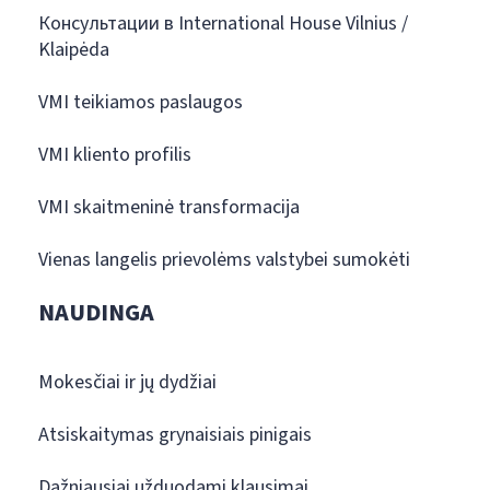
Консультации в International House Vilnius /
Klaipėda
VMI teikiamos paslaugos
VMI kliento profilis
VMI skaitmeninė transformacija
Vienas langelis prievolėms valstybei sumokėti
NAUDINGA
Mokesčiai ir jų dydžiai
Atsiskaitymas grynaisiais pinigais
Dažniausiai užduodami klausimai