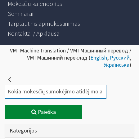
Mokesčių kalendorius
Seminarai
Tarptautinis apmokestinimas
Kontaktai / Apklausa
VMI Machine translation / VMI Машинный перевод /
VMI Машинний переклад (
English
,
Русский
,
Українська
)
Paieška
Kategorijos