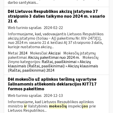
darbo santykiais...
Dėl Lietuvos Respublikos akcizų įstatymo 37
straipsnio 3 dalies taikymo nuo 2024 m. vasario
21 d.
Web turinio sąrašas
2024-02-22
Informuojame, kad, vadovaujantis Lietuvos Respublikos
akcizų įstatymo (toliau − AĮ) pakeitimu Nr. XIV-2473[1],
nuo 2024 m. vasario 21 d. keičiasi AĮ 37 straipsnio 3 dalis,
kurioje nustatoma akcizų...
Metai:
2024
Mokesčiai:
Akcizai
Mokesčių įstatymų
pakeitimai:
Akcizų pakeitimai nuo 2024 m.
Mokesčių
žinyno kategorijos:
Raštai, paaiškinimai » Akcizų
klausimais (Raštai, paaiškinimai) » Akcizų klausimais
(Raštai, paaiškinimai) 2024
Dėl mokesčio už aplinkos teršimą sąvartyne
šalinamomis atliekomis deklaracijos KIT717
formos pakeitimo
Web turinio sąrašas
2024-12-13
Informuojame, kad Lietuvos Respublikos aplinkos
ministro
ir
Valstybinės
mokesčių
inspekci
jos
prie
Lietuvos Respublikos...