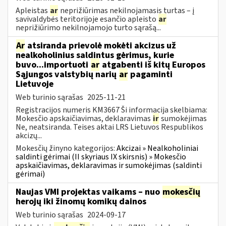
Apleistas
ar
neprižiūrimas nekilnojamasis turtas – į
savivaldybės teritorijoje esančio apleisto
ar
neprižiūrimo nekilnojamojo turto sąrašą...
Ar
atsiranda prievolė mokėti akcizus už
nealkoholinius saldintus gėrimus, kurie
buvo...importuoti
ar
atgabenti iš kitų Europos
Sąjungos valstybių narių
ar
pagaminti
Lietuvoje
Web turinio sąrašas
2025-11-21
Registracijos numeris KM3667 Ši informacija skelbiama:
Mokesčio apskaičiavimas, deklaravimas
ir
sumokėjimas
Ne, neatsiranda. Teises aktai LRS Lietuvos Respublikos
akcizų...
Mokesčių žinyno kategorijos:
Akcizai » Nealkoholiniai
saldinti gėrimai (II skyriaus IX skirsnis) » Mokesčio
apskaičiavimas, deklaravimas ir sumokėjimas (saldinti
gėrimai)
Naujas VMI projektas vaikams – nuo
mokesčių
herojų iki žinomų komikų dainos
Web turinio sąrašas
2024-09-17