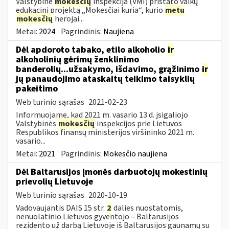
Valstybinė
mokesčių
inspekcija (VMI) pristato vaikų
edukacinį projektą „Mokesčiai kuria“, kurio
metu
mokesčių
herojai...
Metai:
2024
Pagrindinis:
Naujiena
Dėl apdoroto tabako, etilo alkoholio
ir
alkoholinių gėrimų ženklinimo
banderolių...užsakymo, išdavimo, grąžinimo
ir
jų panaudojimo ataskaitų teikimo taisyklių
pakeitimo
Web turinio sąrašas
2021-02-23
Informuojame, kad 2021 m. vasario 13 d. įsigaliojo
Valstybinės
mokesčių
inspekcijos prie Lietuvos
Respublikos finansų ministerijos viršininko 2021 m.
vasario...
Metai:
2021
Pagrindinis:
Mokesčio naujiena
Dėl Baltarusijos įmonės darbuotojų mokestinių
prievolių Lietuvoje
Web turinio sąrašas
2020-10-19
Vadovaujantis DAIS 15 str.
2
dalies nuostatomis,
nenuolatinio Lietuvos gyventojo ‒ Baltarusijos
rezidento už darbą Lietuvoje iš Baltarusijos gaunamų su