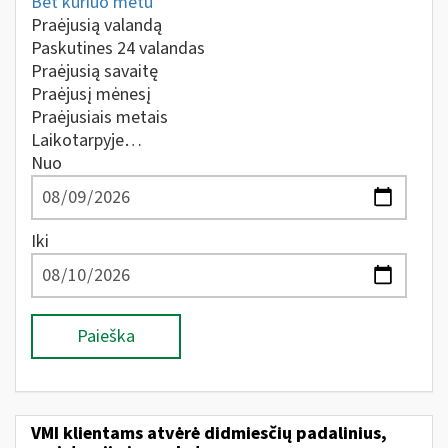
Bet kuriuo metu
Praėjusią valandą
Paskutines 24 valandas
Praėjusią savaitę
Praėjusį mėnesį
Praėjusiais metais
Laikotarpyje…
Nuo
Iki
Paieška
VMI klientams atvėrė didmiesčių padalinius,