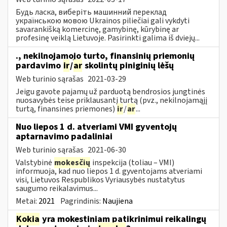
Будь ласка, виберіть машинний переклад
українською мовою Ukrainos piliečiai gali vykdyti
savarankišką komercinę, gamybinę, kūrybinę ar
profesinę veiklą Lietuvoje. Pasirinkti galima iš dviejų...
., nekilnojamojo turto, finansinių priemonių
pardavimo
ir
/
ar
skolintų piniginių lėšų
Web turinio sąrašas
2021-03-29
Jeigu gavote pajamų už parduotą bendrosios jungtinės
nuosavybės teise priklausantį turtą (pvz., nekilnojamąjį
turtą, finansines priemones)
ir
/
ar
...
Nuo liepos 1 d. atveriami VMI gyventojų
aptarnavimo padaliniai
Web turinio sąrašas
2021-06-30
Valstybinė
mokesčių
inspekcija (toliau – VMI)
informuoja, kad nuo liepos 1 d. gyventojams atveriami
visi, Lietuvos Respublikos Vyriausybės nustatytus
saugumo reikalavimus...
Metai:
2021
Pagrindinis:
Naujiena
Kokia
yra mokestiniam patikrinimui reikalingų