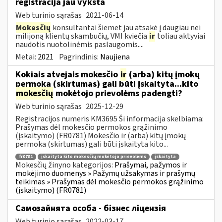
registracija jau vyksta
Web turinio sąrašas
2021-06-14
Mokesčių
konsultantai šiemet jau atsakė į daugiau nei
milijoną klientų skambučių, VMI kviečia
ir
toliau aktyviai
naudotis nuotolinėmis paslaugomis....
Metai:
2021
Pagrindinis:
Naujiena
Kokiais atvejais mokesčio
ir
(arba) kitų įmokų
permoka (skirtumas) gali būti įskaityta...kito
mokesčių
mokėtojo prievolėms padengti?
Web turinio sąrašas
2025-12-29
Registracijos numeris KM3695 Ši informacija skelbiama:
Prašymas dėl mokesčio permokos grąžinimo
(įskaitymo) (FR0781) Mokesčio ir (arba) kitų įmokų
permoka (skirtumas) gali būti įskaityta kito...
fr0781
įskaityta kito mokesčių mokėtojo prievolėms
įskaityta
Mokesčių žinyno kategorijos:
Prašymai, pažymos ir
mokėjimo duomenys » Pažymų užsakymas ir prašymų
teikimas » Prašymas dėl mokesčio permokos grąžinimo
(įskaitymo) (FR0781)
Самозайнята особа - бізнес ліцензія
Web turinio sąrašas
2022-03-17