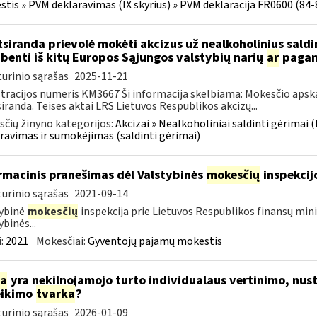
tis » PVM deklaravimas (IX skyrius) » PVM deklaracija FR0600 (84-86 s
siranda prievolė mokėti akcizus už nealkoholinius saldi
benti iš kitų Europos Sąjungos valstybių narių
ar
pagami
urinio sąrašas
2025-11-21
tracijos numeris KM3667 Ši informacija skelbiama: Mokesčio apsk
iranda. Teises aktai LRS Lietuvos Respublikos akcizų...
čių žinyno kategorijos:
Akcizai » Nealkoholiniai saldinti gėrimai (
ravimas ir sumokėjimas (saldinti gėrimai)
rmacinis pranešimas dėl Valstybinės
mokesčių
inspekcij
urinio sąrašas
2021-09-14
ybinė
mokesčių
inspekcija prie Lietuvos Respublikos finansų mini
ybinės...
:
2021
Mokesčiai:
Gyventojų pajamų mokestis
ia
yra nekilnojamojo turto individualaus vertinimo, nust
eikimo
tvarka
?
urinio sąrašas
2026-01-09