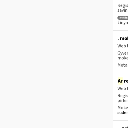
Regis
savin
nekiln
žinyn
. mo
Web t
Gyven
moke
Metai
Ar
re
Web t
Regis
pirk
Mokes
suder