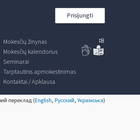
Prisijungti
Mokesčių žinynas
Mokesčių kalendorius
Seminarai
Tarptautinis apmokestinimas
Kontaktai / Apklausa
ний переклад (
English
,
Русский
,
Українська
)