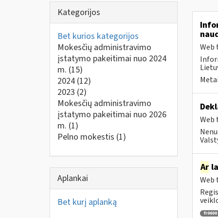
Kategorijos
Info
naud
Bet kurios kategorijos
Mokesčių administravimo
Web t
įstatymo pakeitimai nuo 2024
Infor
Lietu
m.
(15)
Metai
2024
(12)
2023
(2)
Mokesčių administravimo
Dekl
įstatymo pakeitimai nuo 2026
Web t
m.
(1)
Nenuo
Pelno mokestis
(1)
Valst
Ar
la
Aplankai
Web t
Regis
veikl
Bet kurį aplanką
fr0600