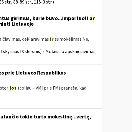
tr., 88-89 str., 115-3 str.)
ntus gėrimus, kurie buvo...importuoti
ar
nti Lietuvoje
aičiavimas, deklaravimas
ir
sumokėjimas Ne,
II skyriaus IX skirsnis) » Mokesčio apskaičiavimas,
os prie Lietuvos Respublikos
steri
jos
(toliau – VMI prie FM) praneša, kad
atančio tokio turto mokestinę...vertę,