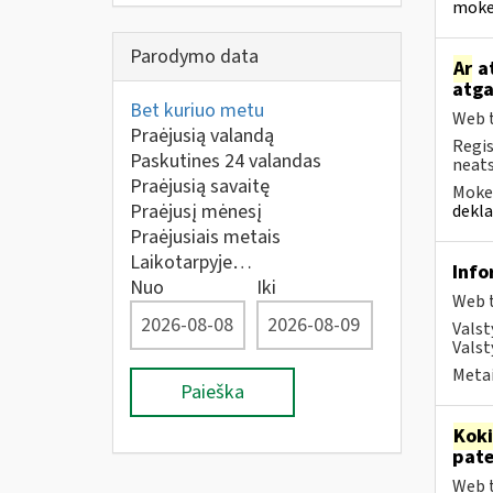
mokes
Parodymo data
Ar
at
atga
Bet kuriuo metu
Web t
Praėjusią valandą
Regis
Paskutines 24 valandas
neats
Praėjusią savaitę
Mokes
Praėjusį mėnesį
dekla
Praėjusiais metais
Laikotarpyje…
Info
Nuo
Iki
Web t
Valst
Valst
Metai
Paieška
Kok
pat
Web t