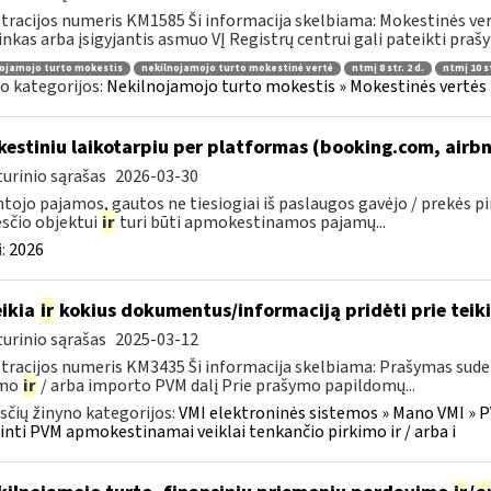
tracijos numeris KM1585 Ši informacija skelbiama: Mokestinės ver
inkas arba įsigyjantis asmuo VĮ Registrų centrui gali pateikti prašy
ojamojo turto mokestis
nekilnojamojo turto mokestinė vertė
ntmį 8 str. 2 d.
ntmį 10 st
o kategorijos:
Nekilnojamojo turto mokestis » Mokestinės vertės n
kestiniu laikotarpiu per platformas (booking.com, airbn
urinio sąrašas
2026-03-30
tojo pajamos, gautos ne tiesiogiai iš paslaugos gavėjo / prekės p
sčio objektui
ir
turi būti apmokestinamos pajamų...
:
2026
ikia
ir
kokius dokumentus/informaciją pridėti prie tei
urinio sąrašas
2025-03-12
tracijos numeris KM3435 Ši informacija skelbiama: Prašymas sud
imo
ir
/ arba importo PVM dalį Prie prašymo papildomų...
čių žinyno kategorijos:
VMI elektroninės sistemos » Mano VMI » P
inti PVM apmokestinamai veiklai tenkančio pirkimo ir / arba i