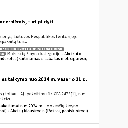
erolėmis, turi pildyti
enys, Lietuvos Respublikos teritorijoje
skaitą turi...
jo tabako produktų ženklinimas banderolėmis
Mokesčių žinyno kategorijos:
Akcizai »
las
Banderolės(kaitinamasis tabakas ir el. cigarečių
lies taikymo nuo 2024 m. vasario 21 d.
(toliau − AĮ) pakeitimu Nr. XIV-2473[1], nuo
kcizų...
pakeitimai nuo 2024 m.
Mokesčių žinyno
mai) » Akcizų klausimais (Raštai, paaiškinimai)