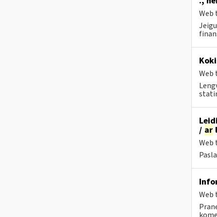
., n
Web t
Jeigu
finan
Koki
Web t
Lengv
stati
Leid
/
ar
l
Web t
Pasla
Info
Web t
Prane
komen