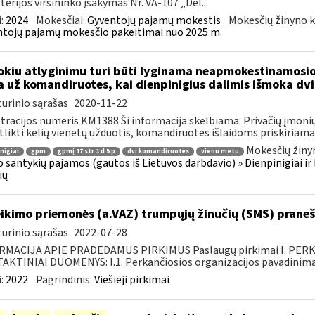
terijos viršininko įsakymas Nr. VA-107 „Dėl...
:
2024
Mokesčiai:
Gyventojų pajamų mokestis
Mokesčių žinyno k
tojų pajamų mokesčio pakeitimai nuo 2025 m.
okiu atlyginimu turi būti lyginama neapmokestinamosi
 už komandiruotes, kai dienpinigius dalimis išmoka dv
urinio sąrašas
2020-11-22
tracijos numeris KM1388 Ši informacija skelbiama: Privačių įmoni
atlikti kelių vienetų užduotis, komandiruotės išlaidoms priskiriama.
Mokesčių žiny
nigiai
gpm
gpmį 17 str 1 d 5 p
dvi komandiruotės
vienu metu
 santykių pajamos (gautos iš Lietuvos darbdavio) » Dienpinigiai i
ių
ikimo priemonės (a.VAZ) trumpųjų žinučių (SMS) pran
urinio sąrašas
2022-07-28
RMACIJA APIE PRADEDAMUS PIRKIMUS Paslaugų pirkimai I. PER
KTINIAI DUOMENYS: I.1. Perkančiosios organizacijos pavadinimas
:
2022
Pagrindinis:
Viešieji pirkimai