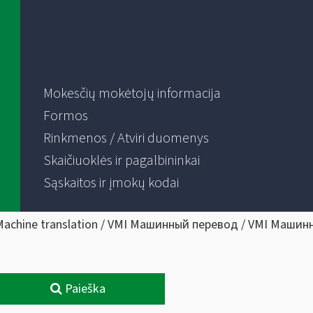
Mokesčių mokėtojų informacija
Formos
Rinkmenos / Atviri duomenys
Skaičiuoklės ir pagalbininkai
Sąskaitos ir įmokų kodai
Machine translation / VMI Машинный перевод / VMI Машин
Paieška