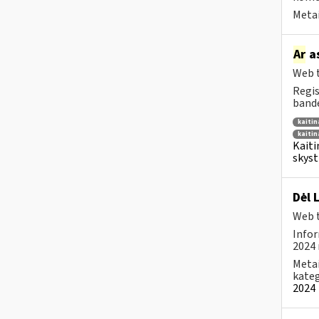
Metai
Ar
as
Web t
Regis
bande
kaiti
kaitin
Kaiti
skyst
Dėl 
Web t
Infor
2024 
Metai
kateg
2024