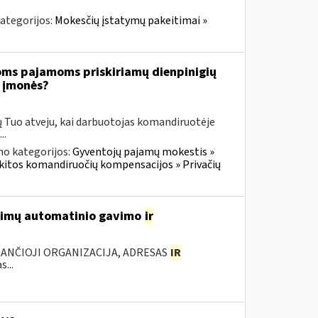
ategorijos:
Mokesčių įstatymų pakeitimai »
oms pajamoms priskiriamų dienpinigių
i įmonės?
ų Tuo atveju, kai darbuotojas komandiruotėje
..
no kategorijos:
Gyventojų pajamų mokestis »
r kitos komandiruočių kompensacijos » Privačių
ešimų automatinio gavimo
ir
KANČIOJI ORGANIZACIJA, ADRESAS
IR
...