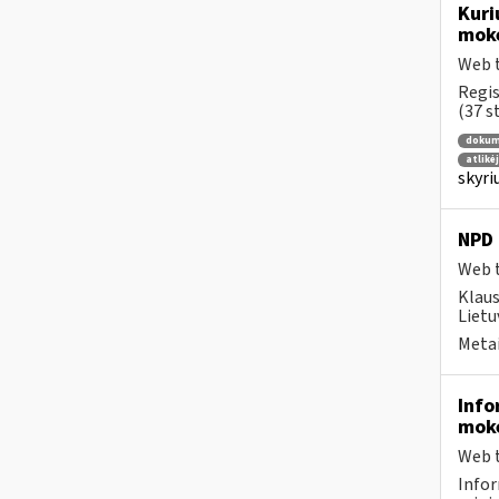
Kuri
moke
Web t
Regis
(37 st
dokum
atlikė
skyri
NPD 
Web t
Klau
Lietu
Metai
Info
moke
Web t
Infor