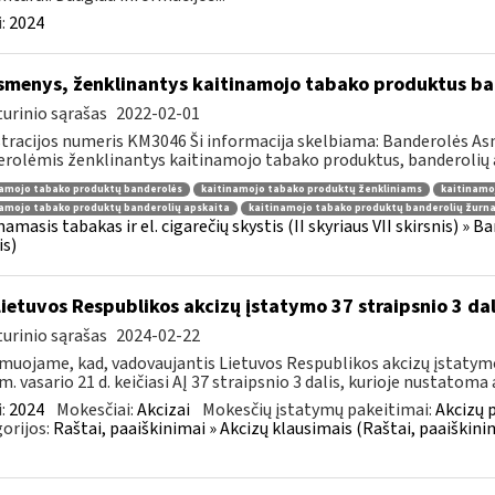
:
2024
menys, ženklinantys kaitinamojo tabako produktus band
urinio sąrašas
2022-02-01
tracijos numeris KM3046 Ši informacija skelbiama: Banderolės Asm
rolėmis ženklinantys kaitinamojo tabako produktus, banderolių ap
namojo tabako produktų banderolės
kaitinamojo tabako produktų ženkliniams
kaitinamo
amojo tabako produktų banderolių apskaita
kaitinamojo tabako produktų banderolių žurna
namasis tabakas ir el. cigarečių skystis (II skyriaus VII skirsnis) » 
is)
Lietuvos Respublikos akcizų įstatymo 37 straipsnio 3 da
urinio sąrašas
2024-02-22
muojame, kad, vadovaujantis Lietuvos Respublikos akcizų įstatymo 
m. vasario 21 d. keičiasi AĮ 37 straipsnio 3 dalis, kurioje nustatoma a
:
2024
Mokesčiai:
Akcizai
Mokesčių įstatymų pakeitimai:
Akcizų 
orijos:
Raštai, paaiškinimai » Akcizų klausimais (Raštai, paaiškini