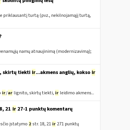
r
skolintų piniginių lėšų
priklausantį turtą (pvz., nekilnojamąjį turtą,
?
gyvenamųjų namų atnaujinimą (modernizavimą);
, skirtų tiekti
ir
...akmens anglių, kokso
ir
o
ir
/
ar
lignito, skirtų tiekti,
ir
leidimo akmens...
8, 21
ir
27-1 punktų komentarų
esčio įstatymo
2
str. 18, 21
ir
271 punktų