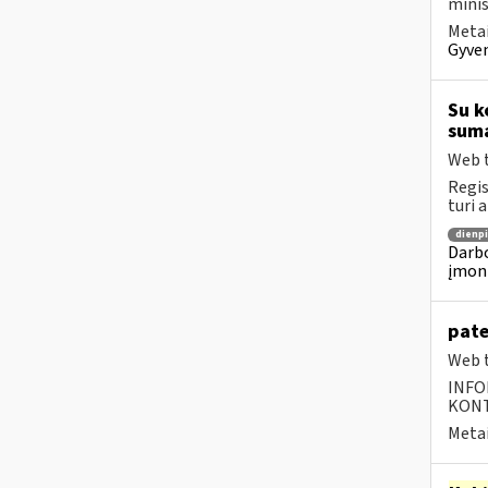
minis
Metai
Gyven
Su k
suma
Web t
Regis
turi 
dienpi
Darbo
įmon
pate
Web t
INFO
KONTA
Metai