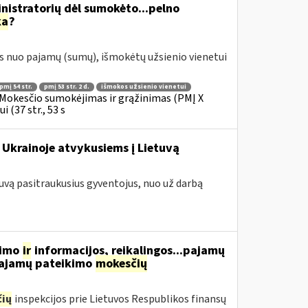
istratorių dėl sumokėto...pelno
ka
?
s nuo pajamų (sumų), išmokėtų užsienio vienetui
pmį 54 str.
pmį 53 str. 2 d.
išmokos užsienio vienetui
Mokesčio sumokėjimas ir grąžinimas (PMĮ X
 (37 str., 53 s
 Ukrainoje atvykusiems į Lietuvą
tuvą pasitraukusius gyventojus, nuo už darbą
vimo
ir
informacijos, reikalingos...pajamų
 pajamų pateikimo
mokesčių
ių
inspekcijos prie Lietuvos Respublikos finansų