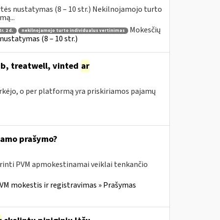
tės nustatymas (8 – 10 str.) Nekilnojamojo turto
mą...
Mokesčių
r. 2 d.
nekilnojamojo turto individualus vertinimas
ustatymas (8 – 10 str.)
b, treatwell, vinted
ar
irkėjo, o per platformą yra priskiriamos pajamų
kiamo prašymo?
erinti PVM apmokestinamai veiklai tenkančio
VM mokestis ir registravimas » Prašymas