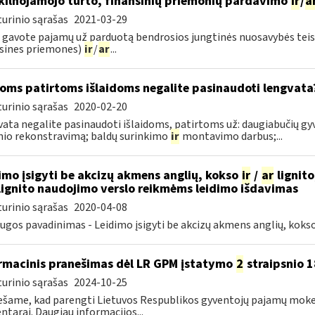
ekilnojamojo turto, finansinių priemonių pardavimo
ir
/
a
urinio sąrašas
2021-03-29
 gavote pajamų už parduotą bendrosios jungtinės nuosavybės teise 
sines priemones)
ir
/
ar
...
oms patirtoms išlaidoms negalite pasinaudoti lengvata
urinio sąrašas
2020-02-20
ata negalite pasinaudoti išlaidoms, patirtoms už: daugiabučių 
nio rekonstravimą; baldų surinkimo
ir
montavimo darbus;...
imo įsigyti be akcizų akmens anglių, kokso
ir
/
ar
lignito
ignito naudojimo verslo reikmėms leidimo išdavimas
urinio sąrašas
2020-04-08
ugos pavadinimas - Leidimo įsigyti be akcizų akmens anglių, koks
rmacinis pranešimas dėl LR GPM įstatymo
2
straipsnio 1
urinio sąrašas
2024-10-25
šame, kad parengti Lietuvos Respublikos gyventojų pajamų mok
tarai. Daugiau informacijos...