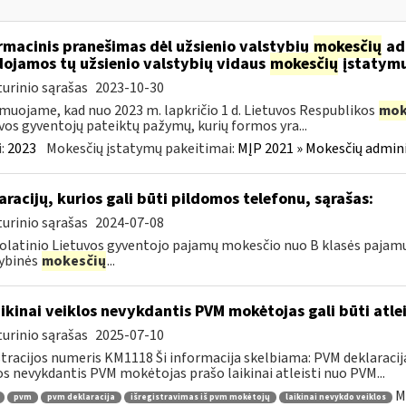
rmacinis pranešimas dėl užsienio valstybių
mokesčių
adm
ojamos tų užsienio valstybių vidaus
mokesčių
įstatymu
urinio sąrašas
2023-10-30
muojame, kad nuo 2023 m. lapkričio 1 d. Lietuvos Respublikos
mok
vos gyventojų pateiktų pažymų, kurių formos yra...
:
2023
Mokesčių įstatymų pakeitimai:
MĮP 2021 » Mokesčių admin
aracijų, kurios gali būti pildomos telefonu, sąrašas:
urinio sąrašas
2024-07-08
latinio Lietuvos gyventojo pajamų mokesčio nuo B klasės pajamų
ybinės
mokesčių
...
ikinai veiklos nevykdantis PVM mokėtojas gali būti atle
urinio sąrašas
2025-07-10
tracijos numeris KM1118 Ši informacija skelbiama: PVM deklaracija F
os nevykdantis PVM mokėtojas prašo laikinai atleisti nuo PVM...
M
pvm
pvm deklaracija
išregistravimas iš pvm mokėtojų
laikinai nevykdo veiklos