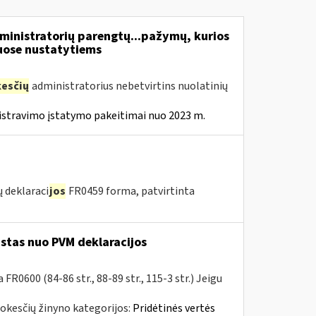
inistratorių parengtų...pažymų, kurios
ose nustatytiems
esčių
administratorius nebetvirtins nuolatinių
istravimo įstatymo pakeitimai nuo 2023 m.
 deklaraci
jos
FR0459 forma, patvirtinta
istas nuo PVM deklaracijos
R0600 (84-86 str., 88-89 str., 115-3 str.) Jeigu
okesčių žinyno kategorijos:
Pridėtinės vertės