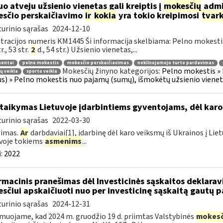
uo atveju užsienio vienetas gali kreiptis į
mokesčių
admin
sčio perskaičiavimo
ir
kokia
yra tokio kreipimosi
tvar
urinio sąrašas
2024-12-10
tracijos numeris KM1445 Ši informacija skelbiama: Pelno mokesti
r., 53 str.
2
d., 54 str.) Užsienio vienetas,...
entai
pelno mokestis
mokesčio perskaičiavimas
nekilnojamojo turto pardavimas
Mokesčių žinyno kategorijos:
Pelno mokestis » 
jų veikla
sporto veikla
us) » Pelno mokestis nuo pajamų (sumų), išmokėtų užsienio vienetui
taikymas Lietuvoje įdarbintiems gyventojams, dėl karo
urinio sąrašas
2022-03-30
simas.
Ar
darbdaviai[1], įdarbinę dėl karo veiksmų iš Ukrainos į Lie
voje tokiems
asmenims
...
:
2022
rmacinis pranešimas dėl Investicinės sąskaitos deklara
sčiui apskaičiuoti nuo per investicinę sąskaitą gautų
urinio sąrašas
2024-12-31
muojame, kad 2024 m. gruodžio 19 d. priimtas Valstybinės
mokesč