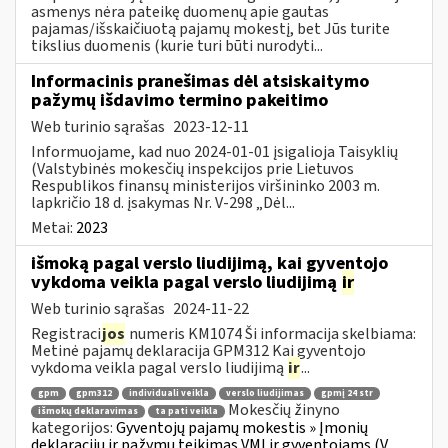
asmenys nėra pateikę duomenų apie gautas
pajamas/išskaičiuotą pajamų mokestį, bet Jūs turite
tikslius duomenis (kurie turi būti nurodyti...
Informacinis pranešimas dėl atsiskaitymo
pažymų išdavimo termino pakeitimo
Web turinio sąrašas
2023-12-11
Informuojame, kad nuo 2024-01-01 įsigalioja Taisyklių
(Valstybinės mokesčių inspekcijos prie Lietuvos
Respublikos finansų ministerijos viršininko 2003 m.
lapkričio 18 d. įsakymas Nr. V-298 „Dėl...
Metai:
2023
išmoką pagal verslo liudijimą, kai gyventojo
vykdoma veikla pagal verslo liudijimą
ir
Web turinio sąrašas
2024-11-22
Registraci
jos
numeris KM1074 Ši informacija skelbiama:
Metinė pajamų deklaracija GPM312 Kai gyventojo
vykdoma veikla pagal verslo liudijimą
ir
...
gpm
gpm312
individuali veikla
verslo liudijimas
gpmį 24 str
Mokesčių žinyno
išmokų deklaravimas
ta pati veikla
kategorijos:
Gyventojų pajamų mokestis » Įmonių
deklaracijų ir pažymų teikimas VMI ir gyventojams (V