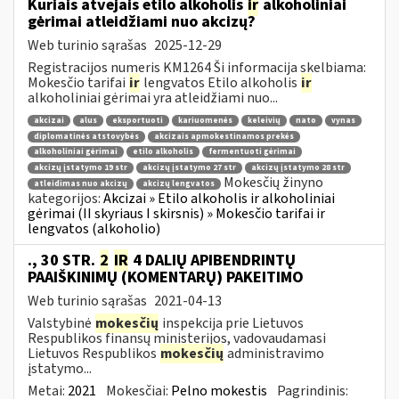
Kuriais atvejais etilo alkoholis
ir
alkoholiniai
gėrimai atleidžiami nuo akcizų?
Web turinio sąrašas
2025-12-29
Registracijos numeris KM1264 Ši informacija skelbiama:
Mokesčio tarifai
ir
lengvatos Etilo alkoholis
ir
alkoholiniai gėrimai yra atleidžiami nuo...
akcizai
alus
eksportuoti
kariuomenės
keleivių
nato
vynas
diplomatinės atstovybės
akcizais apmokestinamos prekės
alkoholiniai gėrimai
etilo alkoholis
fermentuoti gėrimai
akcizų įstatymo 19 str
akcizų įstatymo 27 str
akcizų įstatymo 28 str
Mokesčių žinyno
atleidimas nuo akcizų
akcizų lengvatos
kategorijos:
Akcizai » Etilo alkoholis ir alkoholiniai
gėrimai (II skyriaus I skirsnis) » Mokesčio tarifai ir
lengvatos (alkoholio)
., 30 STR.
2
IR
4 DALIŲ APIBENDRINTŲ
PAAIŠKINIMŲ (KOMENTARŲ) PAKEITIMO
Web turinio sąrašas
2021-04-13
Valstybinė
mokesčių
inspekcija prie Lietuvos
Respublikos finansų ministerijos, vadovaudamasi
Lietuvos Respublikos
mokesčių
administravimo
įstatymo...
Metai:
2021
Mokesčiai:
Pelno mokestis
Pagrindinis: