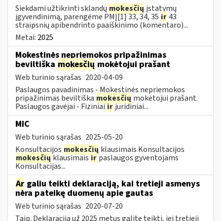
Siekdami užtikrinti sklandų
mokesčių
įstatymų
įgyvendinimą, parengėme PMĮ[1] 33, 34, 35
ir
43
straipsnių apibendrinto paaiškinimo (komentaro)...
Metai:
2025
Mokestinės nepriemokos pripažinimas
beviltiška
mokesčių
mokėtojui prašant
Web turinio sąrašas
2020-04-09
Paslaugos pavadinimas - Mokestinės nepriemokos
pripažinimas beviltiška
mokesčių
mokėtojui prašant.
Paslaugos gavėjai - Fiziniai
ir
juridiniai...
MIC
Web turinio sąrašas
2025-05-20
Konsultacijos
mokesčių
klausimais Konsultacijos
mokesčių
klausimais
ir
paslaugos gyventojams
Konsultacijas...
Ar
galiu teikti deklaraciją, kai tretieji asmenys
nėra pateikę duomenų apie gautas
Web turinio sąrašas
2020-07-20
Taip. Deklaraciją už 2025 metus galite teikti, jei tretieji