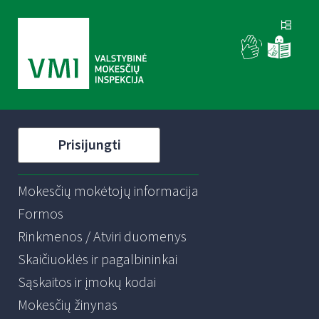
Prisijungti
Mokesčių mokėtojų informacija
Formos
Rinkmenos / Atviri duomenys
Skaičiuoklės ir pagalbininkai
Sąskaitos ir įmokų kodai
Mokesčių žinynas