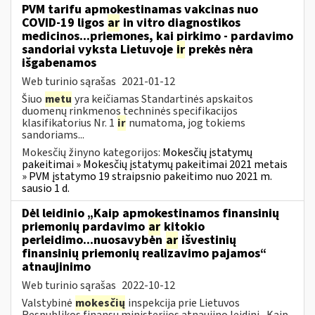
PVM tarifu apmokestinamas vakcinas nuo
COVID-19 ligos
ar
in vitro diagnostikos
medicinos...priemones, kai pirkimo - pardavimo
sandoriai vyksta Lietuvoje
ir
prekės nėra
išgabenamos
Web turinio sąrašas
2021-01-12
Šiuo
metu
yra keičiamas Standartinės apskaitos
duomenų rinkmenos techninės specifikacijos
klasifikatorius Nr. 1
ir
numatoma, jog tokiems
sandoriams...
Mokesčių žinyno kategorijos:
Mokesčių įstatymų
pakeitimai » Mokesčių įstatymų pakeitimai 2021 metais
» PVM įstatymo 19 straipsnio pakeitimo nuo 2021 m.
sausio 1 d.
Dėl leidinio „Kaip apmokestinamos finansinių
priemonių pardavimo
ar
kitokio
perleidimo...nuosavybėn
ar
išvestinių
finansinių priemonių realizavimo pajamos“
atnaujinimo
Web turinio sąrašas
2022-10-12
Valstybinė
mokesčių
inspekcija prie Lietuvos
Respublikos finansų ministerijos atnaujino leidinį „Kaip