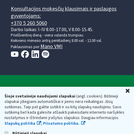
Konsultacijos mokesčių klausimais ir paslaugos
gyventojams:
+370 5 260 5060
Darbo laikas: I-IV 8.00-17.00, V 8.00-15.45.
Prieššventinę dieną - viena valanda trumpiau.
Kiekvieno mėnesio antrą penktadienį 8.00 val. - 12.00 val.
Mano VMI
Paklausimas per
Valstybinė mokesčių inspekcija prie Lietuvos
U
Respublikos finansų ministerijos
Šioje svetainėje naudojami slapukai
(angl. cookies). Būtinieji
slapukai įdiegiami automatiškai ir jiems nėra reikalingas Jūsų
Biudžetinė įstaiga. Juridinio asmens kodas — 188659752,
sutikimas. Taip pat galite sutikti ir su kitų slapukų naudojimu. Savo
adresas: Vasario 16-osios g. 14, 01107 Vilnius, Lietuva, el.paštas:
sutikimą bet kada galėsite atšaukti pakeisdami interneto naršyklės
vmi@vmi.lt
, E. pristatymo dėžutės adresas 188659752
nustatymus ir ištrindami įrašytus slapukus. Daugiau informacijos
Duomenys apie Valstybinę mokesčių inspekciją prie Lietuvos
Slapukų politika
;
Privatumo politika.
Respublikos finansų ministerijos kaupiami ir saugomi Juridinių
asmenų registre
Būtinieji slapukai