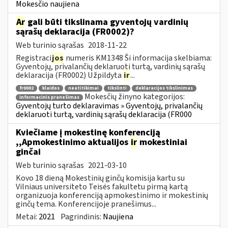
Mokesčio naujiena
Ar
gali būti tikslinama gyventojų vardinių
sąrašų deklaracija (FR0002)?
Web turinio sąrašas
2018-11-22
Registraci
jos
numeris KM1348 Ši informacija skelbiama:
Gyventojų, privalančių deklaruoti turtą, vardinių sąrašų
deklaracija (FR0002) Užpildyta
ir
...
fr0002
klaidos
neatitikimai
tikslinti
deklaracijos tikslinimas
Mokesčių žinyno kategorijos:
informacinis pranešimas
Gyventojų turto deklaravimas » Gyventojų, privalančių
deklaruoti turtą, vardinių sąrašų deklaracija (FR000
Kviečiame į mokestinę konferenciją
,,Apmokestinimo aktualijos
ir
mokestiniai
ginčai
Web turinio sąrašas
2021-03-10
Kovo 18 dieną Mokestinių ginčų komisija kartu su
Vilniaus universiteto Teisės fakultetu pirmą kartą
organizuoja konferenciją apmokestinimo ir mokestinių
ginčų tema. Konferencijoje pranešimus...
Metai:
2021
Pagrindinis:
Naujiena