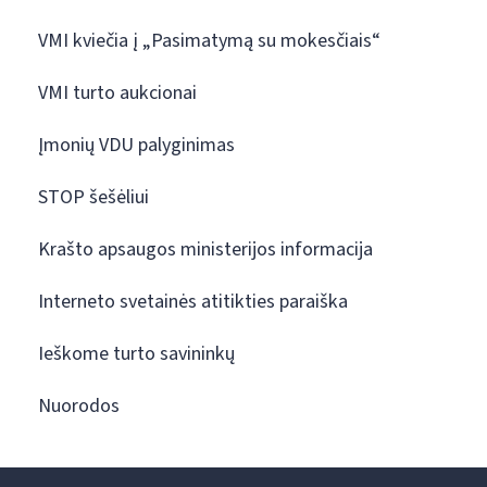
VMI kviečia į „Pasimatymą su mokesčiais“
VMI turto aukcionai
Įmonių VDU palyginimas
STOP šešėliui
Krašto apsaugos ministerijos informacija
Interneto svetainės atitikties paraiška
Ieškome turto savininkų
Nuorodos