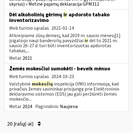
skyrius) » Metinė pajamų deklaracija GPM312
Dėl alkoholinių gėrimų
ir
apdoroto tabako
inventorizavimo
Web turinio sąrašas
2021-01-14
Atkreipiame Jūsų dėmesį, kad 2019 m. sausio mėnesį[1]
įsigaliojo nauji banderolių pavyzdžiai
ir
dėl to 2021 m.
sausio 26-27 d. turi būti inventorizuotas apdorotas
tabakas,...
Metai:
2021
Žemės mokesčiui sumokėti - beveik mėnuo
Web turinio sąrašas
2024-10-23
Valstybinė
mokesčių
inspekcija (VMI) informuoja, kad
privačios žemės savininkai prisijungę prie Elektroninio
deklaravimo sistemos (EDS) jau gali peržiūrėti žemės
mokesčio...
Metai:
2024
Pagrindinis:
Naujiena
20 Įrašų(-ai)