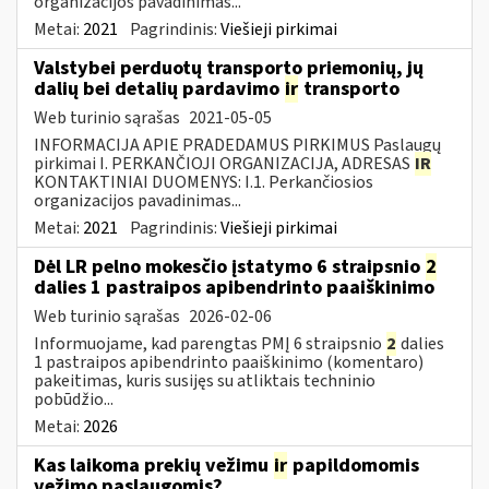
organizacijos pavadinimas...
Metai:
2021
Pagrindinis:
Viešieji pirkimai
Valstybei perduotų transporto priemonių, jų
dalių bei detalių pardavimo
ir
transporto
Web turinio sąrašas
2021-05-05
INFORMACIJA APIE PRADEDAMUS PIRKIMUS Paslaugų
pirkimai I. PERKANČIOJI ORGANIZACIJA, ADRESAS
IR
KONTAKTINIAI DUOMENYS: I.1. Perkančiosios
organizacijos pavadinimas...
Metai:
2021
Pagrindinis:
Viešieji pirkimai
Dėl LR pelno mokesčio įstatymo 6 straipsnio
2
dalies 1 pastraipos apibendrinto paaiškinimo
Web turinio sąrašas
2026-02-06
Informuojame, kad parengtas PMĮ 6 straipsnio
2
dalies
1 pastraipos apibendrinto paaiškinimo (komentaro)
pakeitimas, kuris susijęs su atliktais techninio
pobūdžio...
Metai:
2026
Kas laikoma prekių vežimu
ir
papildomomis
vežimo paslaugomis?