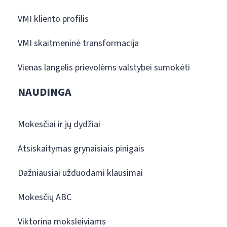
VMI kliento profilis
VMI skaitmeninė transformacija
Vienas langelis prievolėms valstybei sumokėti
NAUDINGA
Mokesčiai ir jų dydžiai
Atsiskaitymas grynaisiais pinigais
Dažniausiai užduodami klausimai
Mokesčių ABC
Viktorina moksleiviams