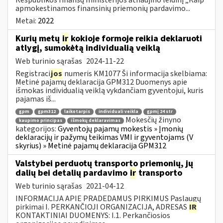
apmokestinamos finansinių priemonių pardavimo...
Metai:
2022
Kurių metų
ir
kokioje formoje reikia deklaruoti
atlygį, sumokėtą individualią veiklą
Web turinio sąrašas
2024-11-22
Registraci
jos
numeris KM1077 Ši informacija skelbiama:
Metinė pajamų deklaracija GPM312 Duomenys apie
išmokas individualią veiklą vykdančiam gyventojui, kuris
pajamas iš...
gpm
gpm312
laikotarpis
individuali veikla
gpmį 24 str
Mokesčių žinyno
kaupimo principas
išmokų deklaravimas
kategorijos:
Gyventojų pajamų mokestis » Įmonių
deklaracijų ir pažymų teikimas VMI ir gyventojams (V
skyrius) » Metinė pajamų deklaracija GPM312
Valstybei perduotų transporto priemonių, jų
dalių bei detalių pardavimo
ir
transporto
Web turinio sąrašas
2021-04-12
INFORMACIJA APIE PRADEDAMUS PIRKIMUS Paslaugų
pirkimai I. PERKANČIOJI ORGANIZACIJA, ADRESAS
IR
KONTAKTINIAI DUOMENYS: I.1. Perkančiosios