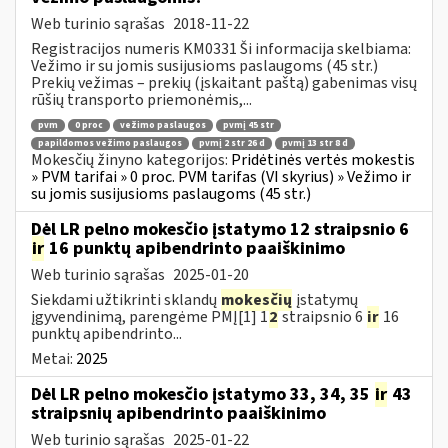
Web turinio sąrašas
2018-11-22
Registracijos numeris KM0331 Ši informacija skelbiama:
Vežimo ir su jomis susijusioms paslaugoms (45 str.)
Prekių vežimas – prekių (įskaitant paštą) gabenimas visų
rūšių transporto priemonėmis,...
pvm
0 proc
vežimo paslaugos
pvmį 45 str
papildomos vežimo paslaugos
pvmį 2 str 26 d
pvmį 13 str 8 d
Mokesčių žinyno kategorijos:
Pridėtinės vertės mokestis
» PVM tarifai » 0 proc. PVM tarifas (VI skyrius) » Vežimo ir
su jomis susijusioms paslaugoms (45 str.)
Dėl LR pelno mokesčio įstatymo 12 straipsnio 6
ir
16 punktų apibendrinto paaiškinimo
Web turinio sąrašas
2025-01-20
Siekdami užtikrinti sklandų
mokesčių
įstatymų
įgyvendinimą, parengėme PMĮ[1] 1
2
straipsnio 6
ir
16
punktų apibendrinto...
Metai:
2025
Dėl LR pelno mokesčio įstatymo 33, 34, 35
ir
43
straipsnių apibendrinto paaiškinimo
Web turinio sąrašas
2025-01-22