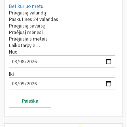
Bet kuriuo metu
Praėjusią valandą
Paskutines 24 valandas
Praėjusią savaitę
Praėjusį mėnesį
Praėjusiais metais
Laikotarpyje…
Nuo
Iki
Paieška