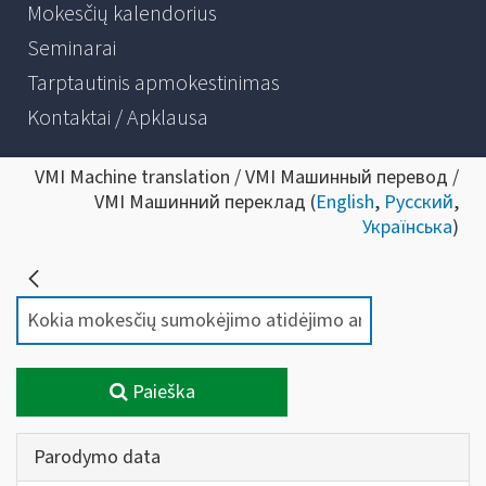
Mokesčių kalendorius
Seminarai
Tarptautinis apmokestinimas
Kontaktai / Apklausa
VMI Machine translation / VMI Машинный перевод /
VMI Машинний переклад (
English
,
Русский
,
Українська
)
Paieška
Parodymo data