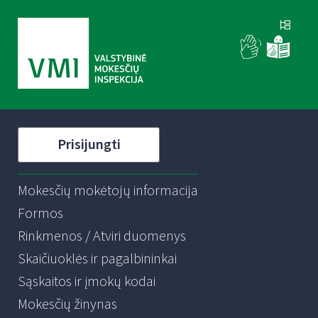
Prisijungti
Mokesčių mokėtojų informacija
Formos
Rinkmenos / Atviri duomenys
Skaičiuoklės ir pagalbininkai
Sąskaitos ir įmokų kodai
Mokesčių žinynas