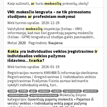
Kaip sužinoti,
ar
turiu
mokesčių
prievolių, skolų?
VMI: mokesčio lengvata – ne tik pirmosioms
studijoms
ar
profesiniam mokymui
Web turinio sąrašas
2020-12-29
Valstybinė
mokesčių
inspekcija (toliau – VMI)
informuoja, kad nuo šiol gyventojų pajamų mokesčio
(toliau - GPM) lengvata už studijas galės pasinaudoti...
Metai:
2020
Pagrindinis:
Naujiena
Kokia
yra individualios veiklos įregistravimo
ir
individualios veiklos pažymos
išdavimo...
tvarka
?
Web turinio sąrašas
2026-01-19
Registracijos numeris KM0488 Ši informacija skelbiama:
Registravimas / išregistravimas 1. Individualios veiklos
įregistravimas Prašymas Fizinis asmuo ketinantis
vykdyti individualią veiklą, turi...
fr0468
fr0469
gpm
pažyma
reg812
registravimas
gpmį 34 str
Mokesčių žinyno
individuli veikla
prieglobsčio prašytojai
kategorijos:
Gyventojų pajamų mokestis » Pajamos iš
verslo/ veiklos » Individualią veiklą pagal pažymą