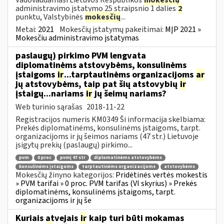
administravimo įstatymo 25 straipsnio 1 dalies
2
punktu, Valstybinės
mokesčių
...
Metai:
2021
Mokesčių įstatymų pakeitimai:
MĮP 2021 »
Mokesčiu administravimo įstatymas
paslaugų) pirkimo PVM lengvata
diplomatinėms atstovybėms, konsulinėms
įstaigoms
ir
...tarptautinėms organizacijoms
ar
jų atstovybėms, taip pat šių atstovybių
ir
įstaigų...nariams
ir
jų šeimų nariams?
Web turinio sąrašas
2018-11-22
Registracijos numeris KM0349 Ši informacija skelbiama:
Prekės diplomatinėms, konsulinėms įstaigoms, tarpt.
organizacijoms ir jų šeimos nariams (47 str.) Lietuvoje
įsigytų prekių (paslaugų) pirkimo...
pvm
0 proc
pvmį 47 str
diplomatinėms atstovybėms
konsulinėms įstaigoms
tarptautinėms organizacijoms
atstovybėms
Mokesčių žinyno kategorijos:
Pridėtinės vertės mokestis
» PVM tarifai » 0 proc. PVM tarifas (VI skyrius) » Prekės
diplomatinėms, konsulinėms įstaigoms, tarpt.
organizacijoms ir jų še
Kuriais atvejais
ir
kaip turi būti mokamas