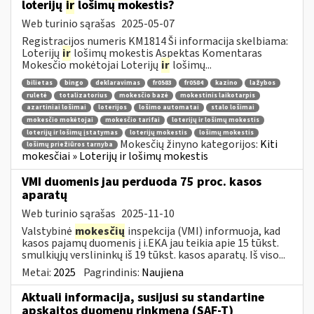
loterijų
ir
lošimų mokestis?
Web turinio sąrašas
2025-05-07
Registracijos numeris KM1814 Ši informacija skelbiama:
Loterijų
ir
lošimų mokestis Aspektas Komentaras
Mokesčio mokėtojai Loterijų
ir
lošimų...
bilietas
bingo
deklaravimas
fr0583
fr0584
kazino
lažybos
ruletė
totalizatorius
mokesčio bazė
mokestinis laikotarpis
azartiniai lošimai
loterijos
lošimo automatai
stalo lošimai
mokesčio mokėtojai
mokesčio tarifai
loterijų ir lošimų mokestis
loterijų ir lošimų įstatymas
loterijų mokestis
lošimų mokestis
Mokesčių žinyno kategorijos:
Kiti
lošimų priežiūros tarnyba
mokesčiai » Loterijų ir lošimų mokestis
VMI duomenis jau perduoda 75 proc. kasos
aparatų
Web turinio sąrašas
2025-11-10
Valstybinė
mokesčių
inspekcija (VMI) informuoja, kad
kasos pajamų duomenis į i.EKA jau teikia apie 15 tūkst.
smulkiųjų verslininkų iš 19 tūkst. kasos aparatų. Iš viso...
Metai:
2025
Pagrindinis:
Naujiena
Aktuali informacija, susijusi su standartine
apskaitos duomenų rinkmena (SAF-T)