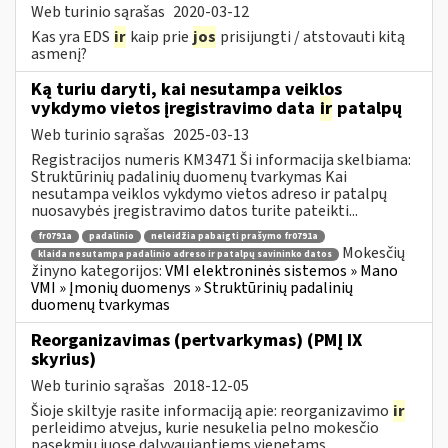
Web turinio sąrašas
2020-03-12
Kas yra EDS
ir
kaip prie
jos
prisijungti / atstovauti kitą
asmenį?
Ką turiu daryti, kai nesutampa veiklos
vykdymo vietos įregistravimo data
ir
patalpų
Web turinio sąrašas
2025-03-13
Registracijos numeris KM3471 Ši informacija skelbiama:
Struktūrinių padalinių duomenų tvarkymas Kai
nesutampa veiklos vykdymo vietos adreso ir patalpų
nuosavybės įregistravimo datos turite pateikti...
fr0791a
padalinio
neleidžia pabaigti prašymo fr0791a
Mokesčių
klaida nesutampa padalinio adreso ir patalpų savininko datos
žinyno kategorijos:
VMI elektroninės sistemos » Mano
VMI » Įmonių duomenys » Struktūrinių padalinių
duomenų tvarkymas
Reorganizavimas (pertvarkymas) (PMĮ IX
skyrius)
Web turinio sąrašas
2018-12-05
Šioje skiltyje rasite informaciją apie: reorganizavimo
ir
perleidimo atvejus, kurie nesukelia pelno mokesčio
pasekmių juose dalyvaujantiems vienetams...