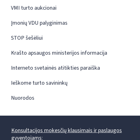
VMI turto aukcionai
Įmonių VDU palyginimas
STOP šešėliui
Krašto apsaugos ministerijos informacija
Interneto svetainės atitikties paraiška
Ieškome turto savininkų
Nuorodos
Konsultacijos mokesčių klausimais ir paslaugos
gyventojams: