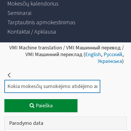
Mokesčių kalendorius
Seminarai
Tarptautinis apmokestinimas
Kontaktai / Apklausa
VMI Machine translation / VMI Машинный перевод /
VMI Машинний переклад (
English
,
Русский
,
Українська
)
Paieška
Parodymo data