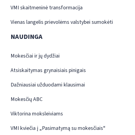
VMI skaitmeninė transformacija
Vienas langelis prievolėms valstybei sumokėti
NAUDINGA
Mokesčiai ir jų dydžiai
Atsiskaitymas grynaisiais pinigais
Dažniausiai užduodami klausimai
Mokesčių ABC
Viktorina moksleiviams
VMI kviečia į „Pasimatymą su mokesčiais“