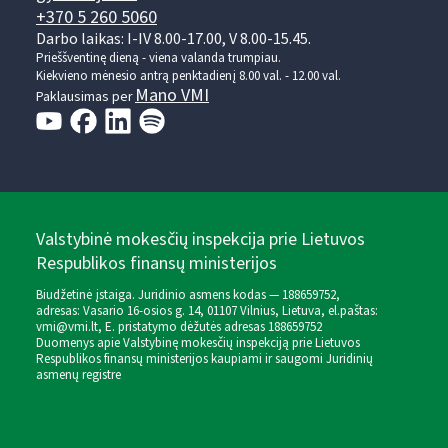
+370 5 260 5060
Darbo laikas: I-IV 8.00-17.00, V 8.00-15.45.
Prieššventinę dieną - viena valanda trumpiau.
Kiekvieno mėnesio antrą penktadienį 8.00 val. - 12.00 val.
Mano VMI
Paklausimas per
Valstybinė mokesčių inspekcija prie Lietuvos
Respublikos finansų ministerijos
Biudžetinė įstaiga. Juridinio asmens kodas — 188659752,
adresas: Vasario 16-osios g. 14, 01107 Vilnius, Lietuva, el.paštas:
vmi@vmi.lt
, E. pristatymo dėžutės adresas 188659752
Duomenys apie Valstybinę mokesčių inspekciją prie Lietuvos
Respublikos finansų ministerijos kaupiami ir saugomi Juridinių
asmenų registre