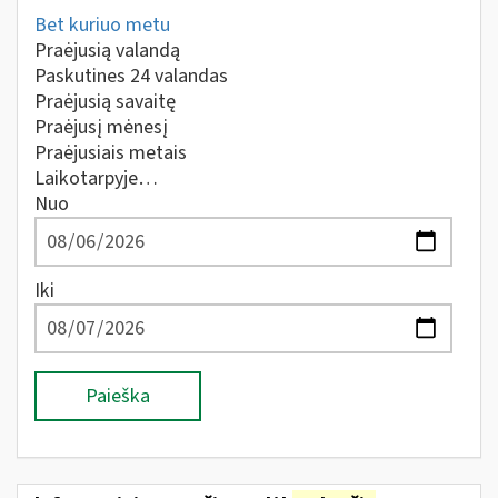
Bet kuriuo metu
Praėjusią valandą
Paskutines 24 valandas
Praėjusią savaitę
Praėjusį mėnesį
Praėjusiais metais
Laikotarpyje…
Nuo
Iki
Paieška