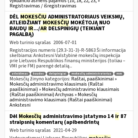
vykdančio asmens pajamos (10, 18, 22, 23, »
Registravimas / išregistravimas
DĖL
MOKESČIŲ
ADMINISTRATORIAUS VEIKSMŲ,
ATLEIDŽIANT
MOKESČIŲ
MOKĖTOJĄ NUO
BAUDŲ
IR
.../
AR
DELSPINIGIŲ (TEIKIANT
PAGALBĄ)
Web turinio sąrašas
2006-07-01
Registracijos numeris (29.3-31-3)-R-5863 Ši informacija
skelbiama: Ankstesni Valstybinė mokesčių inspekcija
prie Lietuvos Respublikos finansų ministerijos (toliau –
VMI prie FM) parengė detalią...
atleidimas
baudos
delspinigiai
mokesčių administratorius
mm
Mokesčių žinyno kategorijos:
Raštai, paaiškinimai »
Mokesčių administravimo klausimais (Raštai
paaiškinimai) » Mokesčių administravimo klausimais
(Raštai paaiškinimai) Archyvas » Mokesčių
administravimo klausimais (Raštai paaiškinimai)
Ankstesni
Dėl
Mokesčių
administravimo įstatymo 14
ir
87
straipsnių komentarų (apibendrintų
Web turinio sąrašas
2021-04-29
Vadovaudamasi Lietuvos Respublikos
mokesčių