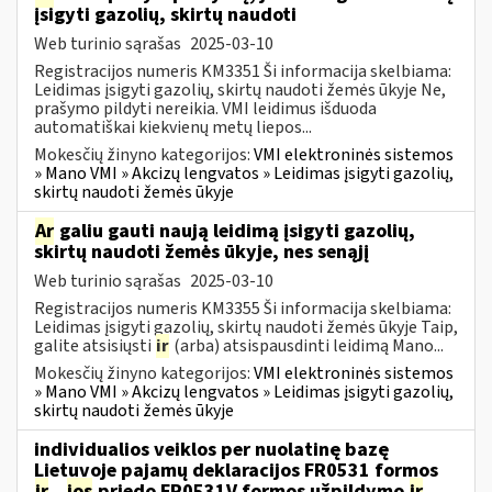
įsigyti gazolių, skirtų naudoti
Web turinio sąrašas
2025-03-10
Registracijos numeris KM3351 Ši informacija skelbiama:
Leidimas įsigyti gazolių, skirtų naudoti žemės ūkyje Ne,
prašymo pildyti nereikia. VMI leidimus išduoda
automatiškai kiekvienų metų liepos...
Mokesčių žinyno kategorijos:
VMI elektroninės sistemos
» Mano VMI » Akcizų lengvatos » Leidimas įsigyti gazolių,
skirtų naudoti žemės ūkyje
Ar
galiu gauti naują leidimą įsigyti gazolių,
skirtų naudoti žemės ūkyje, nes senąjį
Web turinio sąrašas
2025-03-10
Registracijos numeris KM3355 Ši informacija skelbiama:
Leidimas įsigyti gazolių, skirtų naudoti žemės ūkyje Taip,
galite atsisiųsti
ir
(arba) atsispausdinti leidimą Mano...
Mokesčių žinyno kategorijos:
VMI elektroninės sistemos
» Mano VMI » Akcizų lengvatos » Leidimas įsigyti gazolių,
skirtų naudoti žemės ūkyje
individualios veiklos per nuolatinę bazę
Lietuvoje pajamų deklaracijos FR0531 formos
ir
...
jos
priedo FR0531V formos užpildymo
ir