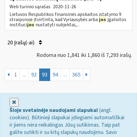
Web turinio sąrašas
2020-11-26
Lietuvos Respublikos finansinės apskaitos įstatymo 9
straipsnyje įtvirtinta, kad Vyriausybės arba
jos
įgaliotos
instituci
jos
nustatyti subjektai,...
20 Įrašų(-ai)
Rodoma nuo 1,841 iki 1,860 iš 7,293 irašų.
1
...
92
93
94
...
365
Uždaryti
Šioje svetainėje naudojami slapukai
(angl.
cookies). Būtinieji slapukai įdiegiami automatiškai
ir jiems nėra reikalingas Jūsų sutikimas. Taip pat
galite sutikti ir su kitų slapukų naudojimu. Savo