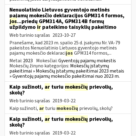
Nenuolatinio Lietuvos gyventojo metinės
pajamų mokesčio deklaracijos GPM314 formos,
jos
...priedų GPM314A, GPM314B formų
užpildymo
ir
pateikimo taisyklių pakeitimo
Web turinio sąrašas
2023-10-27
Pranešame, kad 2023 m. spalio 25 d. įsakymu Nr. VA-79
pakeistos Nenuolatinio Lietuvos gyventojo metinės
pajamų mokesčio deklaraci
jos
GPM314 formos,...
Metai:
2023
Mokesčiai:
Gyventojų pajamų mokestis
Mokesčių žinyno kategorijos:
Mokesčių įstatymų
pakeitimai » Mokesčių įstatymų pakeitimai 2023 metais
» Gyventojų pajamų mokesčio pakeitimai nuo 2023 m.
Kaip sužinoti,
ar
turiu
mokesčių
prievolių,
skolų?
Web turinio sąrašas
2019-03-22
Kaip sužinoti,
ar
turiu
mokesčių
prievolių, skolų?
Kaip sužinoti,
ar
turiu
mokesčių
prievolių,
skolų?
Web turinio sąrašas
2019-03-22