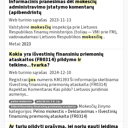
Informacinis pranešimas dėl
mokesčių
administravimo įstatymo komentarų
(apibendrintų
Web turinio sąrašas
2023-11-13
Valstybinė
mokesčių
inspekcija prie Lietuvos
Respublikos finansų ministerijos (toliau — VMI prie FM),
vadovaudamasi Lietuvos Respublikos
mokesčių
...
Metai:
2023
Kokia
yra išvestinių finansinių priemonių
ataskaitos (FR0314) pildymo
ir
teikimo...
tvarka
?
Web turinio sąrašas
2024-12-10
Registraci
jos
numeris KM1393 Ši informacija skelbiama:
Išvestinių finansinių priemonių ataskaita (FR0314)
Aspektas Komentaras Kas pildo? Lietuvos juridiniai
asmenys...
pelno mokestis
pmį 50 str. 3 d. 1 p.
Mokesčių žinyno
fr0314 išvestinių finansinių priemonių ataskaita
kategorijos:
Pelno mokestis » Deklaravimas » Išvestinių
finansinių priemonių ataskaita (FR0314)
Ar
turiu pildyti prašymą, jei noriu gauti leidimą