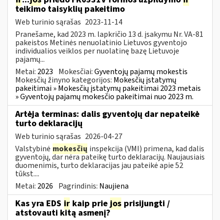
teikimo taisyklių pakeitimo
Web turinio sąrašas
2023-11-14
Pranešame, kad 2023 m. lapkričio 13 d. įsakymu Nr. VA-81
pakeistos Metinės nenuolatinio Lietuvos gyventojo
individualios veiklos per nuolatinę bazę Lietuvoje
pajamų...
Metai:
2023
Mokesčiai:
Gyventojų pajamų mokestis
Mokesčių žinyno kategorijos:
Mokesčių įstatymų
pakeitimai » Mokesčių įstatymų pakeitimai 2023 metais
» Gyventojų pajamų mokesčio pakeitimai nuo 2023 m.
Artėja terminas: dalis gyventojų dar nepateikė
turto deklaracijų
Web turinio sąrašas
2026-04-27
Valstybinė
mokesčių
inspekcija (VMI) primena, kad dalis
gyventojų, dar nėra pateikę turto deklaracijų. Naujausiais
duomenimis, turto deklaracijas jau pateikė apie 52
tūkst....
Metai:
2026
Pagrindinis:
Naujiena
Kas yra EDS
ir
kaip prie
jos
prisijungti /
atstovauti kitą asmenį?